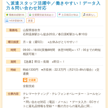
＼派遣スタッフ活躍中／働きやすい！データ入
力＆問い合わせ対応
職種未経験OK
交通費別途支給あり
土日祝日が休み
残業なし
WEB登録OK
派遣
山梨県笛吹市
勤務地
石和温泉駅から徒歩20分／春日居町駅から車10分
月～金（週5日） ※お休みがとりやすい！
曜日頻度
09:00～18:00(実働8時間 休憩1時間)※～17：00までの時短
時間
相談可能！
【急募】即日～長期 ※即日～！
期間
時給1330円 ●月収例：22.3万円（月21日×8hの場合）+交
時給
通費
交通費
全額支給
テレマーケティング・テレフォンオペレーター・コールセン
仕事内容
ター
＊問い合わせ対応（電話・メール）＊データ入力：ECサイ
トに返礼品情報を登録＊一般の方からの返礼品に関…