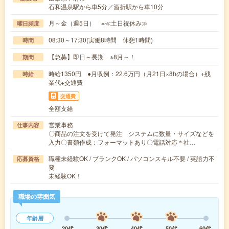
石和温泉駅から車5分／酒折駅から車10分
月～金（週5日） ※≪土日祝休み≫
曜日頻度
08:30～17:30(実働8時間 休憩1時間)
時間
【急募】即日～長期 ※8月～！
期間
時給1350円 ●月収例：22.6万円（月21日×8hの場合）+残
時給
業代+交通費
交通費
全額支給
営業事務
仕事内容
〇商品の注文を受けて発注 システムに数量・サイズなどを
入力〇書類作成：フォーマットあり〇電話対応＊社…
職種未経験OK / ブランクOK / パソコンスキル不要 / 英語力不
応募資格
要
未経験OK！
職場の雰囲気
年齢層
20代
30代
40代
50代
60代