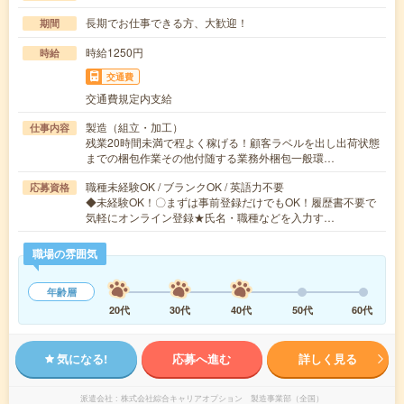
長期でお仕事できる方、大歓迎！
期間
時給1250円
時給
交通費
交通費規定内支給
製造（組立・加工）
仕事内容
残業20時間未満で程よく稼げる！顧客ラベルを出し出荷状態
までの梱包作業その他付随する業務外梱包一般環…
職種未経験OK / ブランクOK / 英語力不要
応募資格
◆未経験OK！〇まずは事前登録だけでもOK！履歴書不要で
気軽にオンライン登録★氏名・職種などを入力す…
職場の雰囲気
年齢層
20代
30代
40代
50代
60代
気になる!
応募へ進む
詳しく見る
派遣会社
株式会社綜合キャリアオプション 製造事業部（全国）