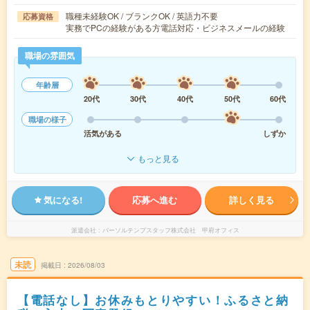
職種未経験OK / ブランクOK / 英語力不要
応募資格
実務でPCの経験がある方電話対応・ビジネスメールの経験
職場の雰囲気
年齢層
20代
30代
40代
50代
60代
職場の様子
活気がある
しずか
もっと見る
気になる!
応募へ進む
詳しく見る
派遣会社
パーソルテンプスタッフ株式会社 甲府オフィス
未読
掲載日
2026/08/03
【電話なし】お休みもとりやすい！ふるさと納