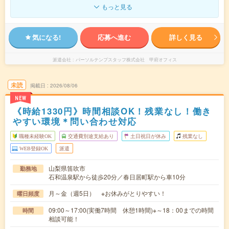
もっと見る
気になる!
応募へ進む
詳しく見る
派遣会社
パーソルテンプスタッフ株式会社 甲府オフィス
未読
掲載日
2026/08/06
NEW
《時給1330円》時間相談OK！残業なし！働き
やすい環境＊問い合わせ対応
職種未経験OK
交通費別途支給あり
土日祝日が休み
残業なし
WEB登録OK
派遣
山梨県笛吹市
勤務地
石和温泉駅から徒歩20分／春日居町駅から車10分
月～金（週5日） ※お休みがとりやすい！
曜日頻度
09:00～17:00(実働7時間 休憩1時間)※～18：00までの時間
時間
相談可能！