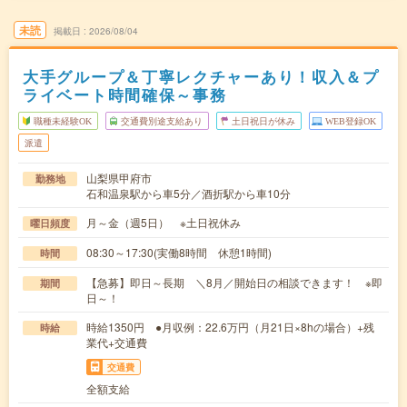
未読
掲載日
2026/08/04
大手グループ＆丁寧レクチャーあり！収入＆プ
ライベート時間確保～事務
職種未経験OK
交通費別途支給あり
土日祝日が休み
WEB登録OK
派遣
山梨県甲府市
勤務地
石和温泉駅から車5分／酒折駅から車10分
月～金（週5日） ※土日祝休み
曜日頻度
08:30～17:30(実働8時間 休憩1時間)
時間
【急募】即日～長期 ＼8月／開始日の相談できます！ ※即
期間
日～！
時給1350円 ●月収例：22.6万円（月21日×8hの場合）+残
時給
業代+交通費
交通費
全額支給