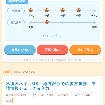
職場の雰囲気
年齢層
20代
30代
40代
50代
60代
男女比率
女性
男性
もっと見る
気になる!
応募へ進む
詳しく見る
派遣会社
パーソルテンプスタッフ株式会社 甲府オフィス
未読
掲載日
2026/08/03
私服＆ネイルOK！地方銀行での後方事務！申
請情報チェック＆入力
交通費別途支給あり
土日祝日が休み
残業なし
WEB登録OK
派遣