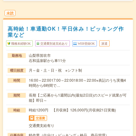
未読
高時給！車通勤OK！平日休み！ピッキング作
業など
職種未経験OK
交通費別途支給あり
WEB登録OK
派遣
山梨県笛吹市
勤務地
石和温泉駅から車11分
月～金・土・日・祝 ※シフト制
曜日頻度
16:00～22:0017:00～22:0018:00～22:00※表記のうち実働4
時間
時間から6時間で…
長期【ご応募から1週間以内(最短2日目)のスピード就業が可
期間
能】即日～
時給1200円 【月収例】126,000円(月収例21日実働)
時給
交通費
交通費支給有り
軽作業（仕分け・ピッキング・検品、商品管理）
仕事内容