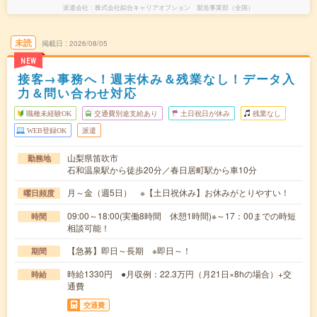
派遣会社
株式会社綜合キャリアオプション 製造事業部（全国）
未読
掲載日
2026/08/05
NEW
接客→事務へ！週末休み＆残業なし！データ入
力＆問い合わせ対応
職種未経験OK
交通費別途支給あり
土日祝日が休み
残業なし
WEB登録OK
派遣
山梨県笛吹市
勤務地
石和温泉駅から徒歩20分／春日居町駅から車10分
月～金（週5日） ※【土日祝休み】お休みがとりやすい！
曜日頻度
09:00～18:00(実働8時間 休憩1時間)※～17：00までの時短
時間
相談可能！
【急募】即日～長期 ※即日～！
期間
時給1330円 ●月収例：22.3万円（月21日×8hの場合）+交
時給
通費
交通費