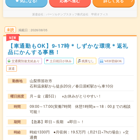
気になる!
応募へ進む
詳しく見る
派遣会社
パーソルテンプスタッフ株式会社 甲府オフィス
未読
掲載日
2026/08/05
NEW
【車通勤もOK】9-17時＊しずかな環境＊返礼
品にかんする事務！
交通費別途支給あり
土日祝日が休み
残業なし
WEB登録OK
派遣
山梨県笛吹市
勤務地
石和温泉駅から徒歩20分／春日居町駅から車10分
月～金（週5日） ※お休みがとりやすい！
曜日頻度
09:00～17:00(実働7時間 休憩1時間)※～18：00までの相談
時間
可能！
【急募】即日～長期 ※即日～！
期間
時給1330円 ●月収例：19.5万円（月21日×7hの場合）+交
時給
通費