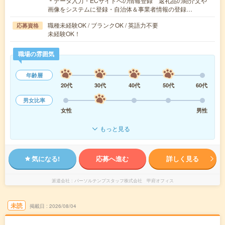
＊データ入力・ECサイトへの情報登録 返礼品の紹介文や
画像をシステムに登録・自治体＆事業者情報の登録…
職種未経験OK / ブランクOK / 英語力不要
応募資格
未経験OK！
職場の雰囲気
年齢層
20代
30代
40代
50代
60代
男女比率
女性
男性
もっと見る
気になる!
応募へ進む
詳しく見る
派遣会社
パーソルテンプスタッフ株式会社 甲府オフィス
未読
掲載日
2026/08/04