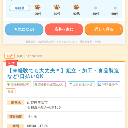
年齢層
20代
30代
40代
50代
60代
気になる!
応募へ進む
詳しく見る
派遣会社
株式会社綜合キャリアオプション 製造事業部（全国）
未読
掲載日
2026/08/05
NEW
【未経験でも大丈夫＊】組立・加工・食品製造
など/日払いOK
職種未経験OK
交通費別途支給あり
土日祝日が休み
WEB登録OK
派遣
山梨県笛吹市
勤務地
石和温泉駅から車10分
月～金
曜日頻度
08:30～17:20
時間