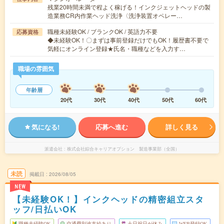
残業20時間未満で程よく稼げる！インクジェットヘッドの製
造業務CR内作業ヘッド洗浄〈洗浄装置オペレー…
職種未経験OK / ブランクOK / 英語力不要
応募資格
◆未経験OK！〇まずは事前登録だけでもOK！履歴書不要で
気軽にオンライン登録★氏名・職種などを入力す…
職場の雰囲気
年齢層
20代
30代
40代
50代
60代
気になる!
応募へ進む
詳しく見る
派遣会社
株式会社綜合キャリアオプション 製造事業部（全国）
未読
掲載日
2026/08/05
NEW
【未経験OK！】インクヘッドの精密組立スタ
ッフ/日払いOK
職種未経験OK
交通費別途支給あり
土日祝日が休み
WEB登録OK