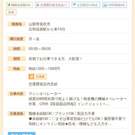
職種未経験OK
交通費別途支給あり
土日祝日が休み
WEB登録OK
派遣
山梨県笛吹市
勤務地
石和温泉駅から車10分
月～金
曜日頻度
00:00～09:00
時間
長期でお仕事できる方、大歓迎！
期間
時給1250～1563円
時給
交通費
交通費規定内支給
マシンオペレーター
仕事内容
残業20時間未満で程よく稼げる！検査機の機械オペレーター
作業、CR外【取扱製品情報】インクジェットヘ…
職種未経験OK / ブランクOK / 英語力不要
応募資格
◆未経験OK！〇まずは事前登録だけでもOK！履歴書不要で
気軽にオンライン登録★氏名・職種などを入力す…