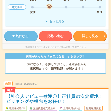
男女比率
女性
男性
もっと見る
気になる!
応募へ進む
詳しく見る
派遣会社
パーソルテンプスタッフ株式会社 甲府オフィス
興味があったら「★気になる！」をタップ！
「気になる！」を押しておくと、派遣会社から
「面談確約」
や
「応募歓迎」
が届きます！
未読
掲載日
2026/08/07
NEW
【社会人デビュー歓迎〇】正社員の安定環境！
ピッキングや梱包をお任せ！
職種未経験OK
交通費別途支給あり
土日祝日が休み
無期雇用派遣