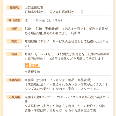
山梨県笛吹市
勤務地
石和温泉駅から---分／春日居町駅から---分
週5日／月～金（土日休み）
曜日頻度
8:30～17:30（実働8時間）※上記は一例です。業務上必要が
時間
ある場合や配属先の都合により、時間帯…
無期雇用（テクノ・サービスの正社員として勤務いただきま
期間
す）
月給19万円～24万円 ★配属先が変更となった際の待機期間
時給
も給与が発生！ ※給与は経験などを考慮して決定します
交通費
交通費支給
軽作業（仕分け・ピッキング・検品、商品管理）
仕事内容
【未経験歓迎！すぐ覚えられるカンタン作業がたくさん！】
シンプルな作業が中心なので、安心してスタートで…
職種未経験OK / ブランクOK / パソコンスキル不要 / 英語力不
応募資格
要
＼未経験から安定した働き方を目指したい方歓迎！／経験・
資格・学歴は問いません◎「そろそろ腰を据えて働…