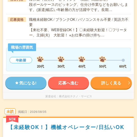
段ボールケースのピッキング、仕分け作業などをお願いしま
す。(派遣)幅広い年齢層の方が活躍中です。長期…
職種未経験OK / ブランクOK / パソコンスキル不要 / 英語力不
応募資格
要
【来社不要、WEB登録OK！】〇未経験大歓迎！〇フリータ
ー、主婦(夫) 大歓迎！ ※お仕事の掛け持ち…
職場の雰囲気
年齢層
20代
30代
40代
50代
60代
気になる!
応募へ進む
詳しく見る
派遣会社
株式会社テクノ・サービス
未読
掲載日
2026/08/05
NEW
【未経験OK！】機械オペレーター/日払いOK