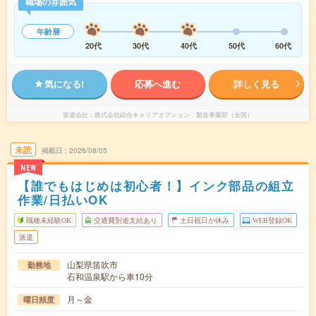
職場の雰囲気
年齢層
20代
30代
40代
50代
60代
気になる!
応募へ進む
詳しく見る
派遣会社
株式会社綜合キャリアオプション 製造事業部（全国）
未読
掲載日
2026/08/05
NEW
【誰でもはじめは初心者！】インク部品の組立
作業/日払いOK
職種未経験OK
交通費別途支給あり
土日祝日が休み
WEB登録OK
派遣
山梨県笛吹市
勤務地
石和温泉駅から車10分
月～金
曜日頻度