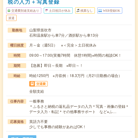
税の入力＋写真登録
交通費別途支給あり
土日祝日が休み
残業なし
WEB登録OK
派遣
山梨県笛吹市
勤務地
石和温泉駅から車7分／酒折駅から車13分
月～金（週5日） ※＜完全＞土日祝休み
曜日頻度
09:00～17:00(実働7時間 休憩1時間)※時間の相談OK！
時間
【急募】即日～長期 ※即日～！
期間
時給1250円 ※月収例：18.3万円（月21日勤務の場合）
時給
交通費
全額支給
一般事務
仕事内容
＊ふるさと納税の返礼品データの入力＊写真・画像の登録＊
データ入力・転記＊その他事務サポート など※ふ…
英語力不要
応募資格
少しでも事務の経験があればOK！