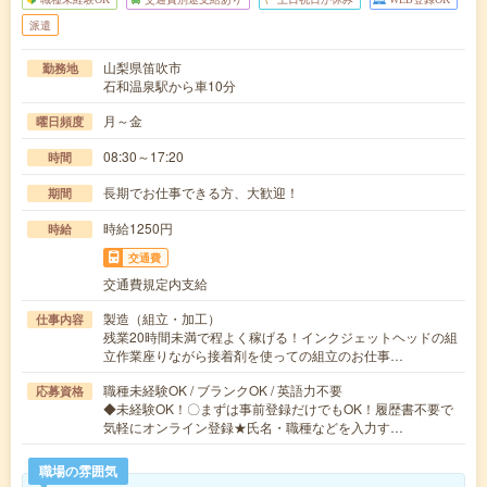
派遣
山梨県笛吹市
勤務地
石和温泉駅から車10分
月～金
曜日頻度
08:30～17:20
時間
長期でお仕事できる方、大歓迎！
期間
時給1250円
時給
交通費
交通費規定内支給
製造（組立・加工）
仕事内容
残業20時間未満で程よく稼げる！インクジェットヘッドの組
立作業座りながら接着剤を使っての組立のお仕事…
職種未経験OK / ブランクOK / 英語力不要
応募資格
◆未経験OK！〇まずは事前登録だけでもOK！履歴書不要で
気軽にオンライン登録★氏名・職種などを入力す…
職場の雰囲気