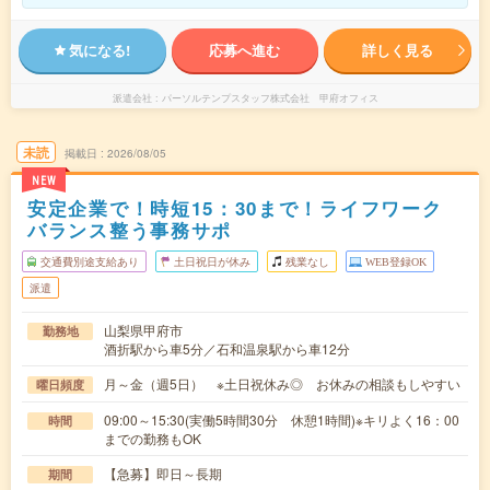
気になる!
応募へ進む
詳しく見る
派遣会社
パーソルテンプスタッフ株式会社 甲府オフィス
未読
掲載日
2026/08/05
NEW
安定企業で！時短15：30まで！ライフワーク
バランス整う事務サポ
交通費別途支給あり
土日祝日が休み
残業なし
WEB登録OK
派遣
山梨県甲府市
勤務地
酒折駅から車5分／石和温泉駅から車12分
月～金（週5日） ※土日祝休み◎ お休みの相談もしやすい
曜日頻度
09:00～15:30(実働5時間30分 休憩1時間)※キリよく16：00
時間
までの勤務もOK
【急募】即日～長期
期間