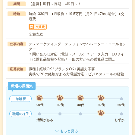
【急募】即日～長期 ※即日～！
期間
時給1330円 ●月収例：19.5万円（月21日×7hの場合）+交
時給
通費
交通費
全額支給
テレマーケティング・テレフォンオペレーター・コールセン
仕事内容
ター
＊問い合わせ対応（電話・メール）＊データ入力：ECサイ
トに返礼品情報を登録＊一般の方からの返礼品に関…
職種未経験OK / ブランクOK / 英語力不要
応募資格
実務でPCの経験がある方電話対応・ビジネスメールの経験
職場の雰囲気
年齢層
20代
30代
40代
50代
60代
職場の様子
活気がある
しずか
もっと見る