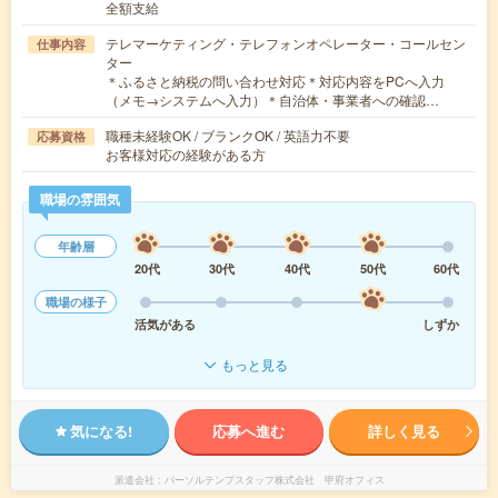
全額支給
テレマーケティング・テレフォンオペレーター・コールセン
仕事内容
ター
＊ふるさと納税の問い合わせ対応＊対応内容をPCへ入力
（メモ→システムへ入力）＊自治体・事業者への確認…
職種未経験OK / ブランクOK / 英語力不要
応募資格
お客様対応の経験がある方
職場の雰囲気
年齢層
20代
30代
40代
50代
60代
職場の様子
活気がある
しずか
もっと見る
気になる!
応募へ進む
詳しく見る
派遣会社
パーソルテンプスタッフ株式会社 甲府オフィス