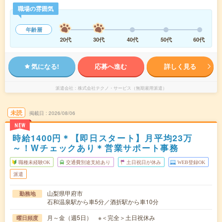
職場の雰囲気
年齢層
20代
30代
40代
50代
60代
気になる!
応募へ進む
詳しく見る
派遣会社
株式会社テクノ・サービス（無期雇用派遣）
未読
掲載日
2026/08/06
NEW
時給1400円＊【即日スタート】月平均23万
～！Wチェックあり＊営業サポート事務
職種未経験OK
交通費別途支給あり
土日祝日が休み
WEB登録OK
派遣
山梨県甲府市
勤務地
石和温泉駅から車5分／酒折駅から車10分
月～金（週5日） ※＜完全＞土日祝休み
曜日頻度