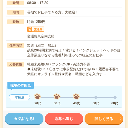
08:30～17:20
時間
長期でお仕事できる方、大歓迎！
期間
時給1250円
時給
交通費
交通費規定内支給
製造（組立・加工）
仕事内容
残業20時間未満で程よく稼げる！インクジェットヘッドの組
立作業座りながら接着剤を使っての組立のお仕事…
職種未経験OK / ブランクOK / 英語力不要
応募資格
◆未経験OK！〇まずは事前登録だけでもOK！履歴書不要で
気軽にオンライン登録★氏名・職種などを入力す…
職場の雰囲気
年齢層
20代
30代
40代
50代
60代
気になる!
応募へ進む
詳しく見る