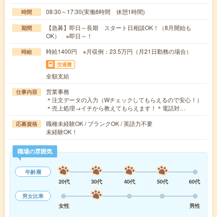
08:30～17:30(実働8時間 休憩1時間)
時間
【急募】即日～長期 スタート日相談OK！（8月開始も
期間
OK） ※即日～！
時給1400円 ※月収例：23.5万円（月21日勤務の場合）
時給
交通費
全額支給
営業事務
仕事内容
＊注文データの入力（Wチェックしてもらえるので安心！）
＊売上処理→イチから教えてもらえます！＊電話対…
職種未経験OK / ブランクOK / 英語力不要
応募資格
未経験OK！
職場の雰囲気
年齢層
20代
30代
40代
50代
60代
男女比率
女性
男性