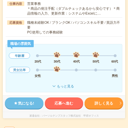
営業事務
仕事内容
＊商品の発注手配（ダブルチェックあるから安心です）＊商
品情報の入力、更新作業：システムやExcelに…
職種未経験OK / ブランクOK / パソコンスキル不要 / 英語力不
応募資格
要
PC使用しての事務経験
職場の雰囲気
年齢層
20代
30代
40代
50代
60代
男女比率
女性
男性
もっと見る
気になる!
応募へ進む
詳しく見る
派遣会社
パーソルテンプスタッフ株式会社 甲府オフィス