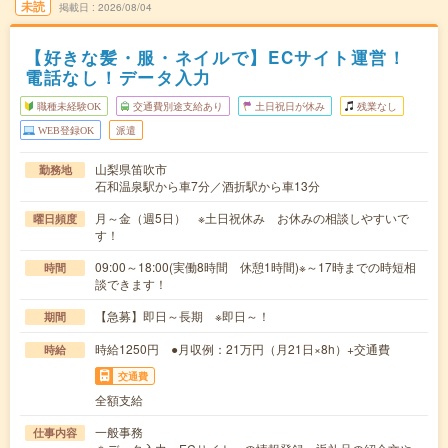
未読
掲載日
2026/08/04
【好きな髪・服・ネイルで】ECサイト運営！
電話なし！データ入力
職種未経験OK
交通費別途支給あり
土日祝日が休み
残業なし
WEB登録OK
派遣
山梨県笛吹市
勤務地
石和温泉駅から車7分／酒折駅から車13分
月～金（週5日） ※土日祝休み お休みの相談しやすいで
曜日頻度
す！
09:00～18:00(実働8時間 休憩1時間)※～17時までの時短相
時間
談できます！
【急募】即日～長期 ※即日～！
期間
時給1250円 ●月収例：21万円（月21日×8h）+交通費
時給
交通費
全額支給
一般事務
仕事内容