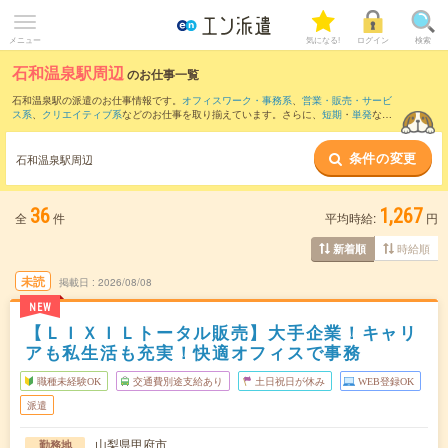
メニュー
気になる!
ログイン
検索
石和温泉駅周辺
のお仕事一覧
石和温泉駅の派遣のお仕事情報です。
オフィスワーク・事務系
、
営業・販売・サービ
ス系
、
クリエイティブ系
などのお仕事を取り揃えています。さらに、
短期
・
単発
など
の期間や、
職種未経験OK
などのこだわり条件で絞り込んでいただけます。
条件の変更
また、
甲府駅
・
小井川駅
・
国母駅
・
常永駅
・
酒折駅
など近隣駅のお仕事もご確認いた
石和温泉駅周辺
だけます。
36
1,267
全
件
平均時給:
円
時給順
新着順
未読
掲載日
2026/08/08
NEW
【ＬＩＸＩＬトータル販売】大手企業！キャリ
アも私生活も充実！快適オフィスで事務
職種未経験OK
交通費別途支給あり
土日祝日が休み
WEB登録OK
派遣
山梨県甲府市
勤務地