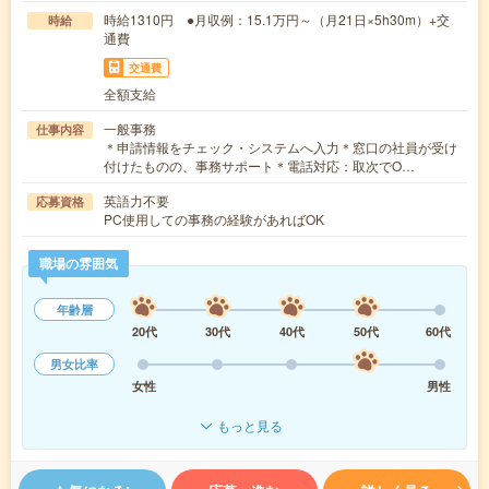
時給1310円 ●月収例：15.1万円～（月21日×5h30m）+交
時給
通費
交通費
全額支給
一般事務
仕事内容
＊申請情報をチェック・システムへ入力＊窓口の社員が受け
付けたものの、事務サポート＊電話対応：取次でO…
英語力不要
応募資格
PC使用しての事務の経験があればOK
職場の雰囲気
年齢層
20代
30代
40代
50代
60代
男女比率
女性
男性
もっと見る