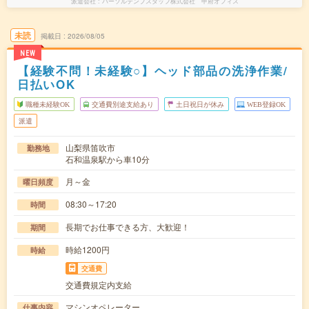
派遣会社
パーソルテンプスタッフ株式会社 甲府オフィス
未読
掲載日
2026/08/05
NEW
【経験不問！未経験○】ヘッド部品の洗浄作業/
日払いOK
職種未経験OK
交通費別途支給あり
土日祝日が休み
WEB登録OK
派遣
山梨県笛吹市
勤務地
石和温泉駅から車10分
月～金
曜日頻度
08:30～17:20
時間
長期でお仕事できる方、大歓迎！
期間
時給1200円
時給
交通費
交通費規定内支給
マシンオペレーター
仕事内容