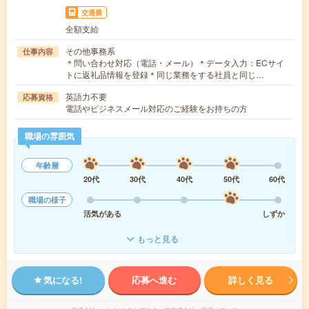
交通費
全額支給
その他事務系
仕事内容
＊問い合わせ対応（電話・メール）＊データ入力：ECサイ
トに返礼品情報を登録＊同じ業務をする社員と同じ…
英語力不要
応募資格
電話やビジネスメール対応のご経験をお持ちの方
職場の雰囲気
年齢層
20代
30代
40代
50代
60代
職場の様子
活気がある
しずか
もっと見る
気になる!
応募へ進む
詳しく見る