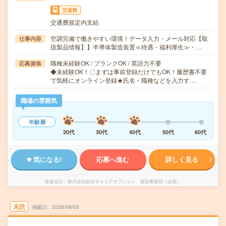
交通費
交通費規定内支給
空調完備で働きやすい環境！データ入力・メール対応【取
仕事内容
扱製品情報】】半導体製造装置≪待遇・福利厚生≫・…
職種未経験OK / ブランクOK / 英語力不要
応募資格
◆未経験OK！〇まずは事前登録だけでもOK！履歴書不要
で気軽にオンライン登録★氏名・職種などを入力す…
職場の雰囲気
年齢層
20代
30代
40代
50代
60代
気になる!
応募へ進む
詳しく見る
派遣会社
株式会社綜合キャリアオプション 製造事業部（全国）
未読
掲載日
2026/08/05