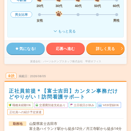
20代
30代
40代
50代
60代
男女比率
女性
男性
もっと見る
気になる!
応募へ進む
詳しく見る
派遣会社
パーソルテンプスタッフ株式会社 甲府オフィス
未読
掲載日
2026/08/05
正社員前提＊【富士吉田】カンタン事務だけ
どやりがい！訪問看護サポ―ト
職種未経験OK
交通費別途支給あり
土日祝日が休み
WEB登録OK
正社員への紹介予定派遣
山梨県富士吉田市
勤務地
富士急ハイランド駅から徒歩12分／月江寺駅から徒歩14分