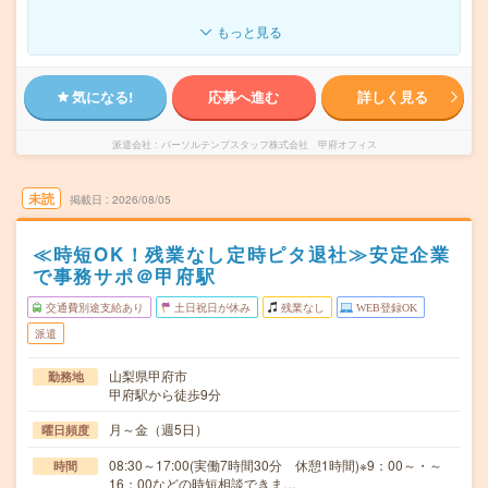
もっと見る
気になる!
応募へ進む
詳しく見る
派遣会社
パーソルテンプスタッフ株式会社 甲府オフィス
未読
掲載日
2026/08/05
≪時短OK！残業なし定時ピタ退社≫安定企業
で事務サポ＠甲府駅
交通費別途支給あり
土日祝日が休み
残業なし
WEB登録OK
派遣
山梨県甲府市
勤務地
甲府駅から徒歩9分
月～金（週5日）
曜日頻度
08:30～17:00(実働7時間30分 休憩1時間)※9：00～・～
時間
16：00などの時短相談できま…