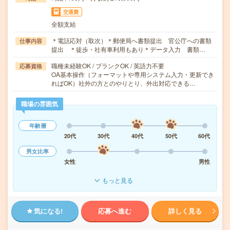
交通費
全額支給
＊電話応対（取次）＊郵便局へ書類提出 官公庁への書類
仕事内容
提出 ＊徒歩・社有車利用もあり＊データ入力 書類…
職種未経験OK / ブランクOK / 英語力不要
応募資格
OA基本操作（フォーマットや専用システム入力・更新でき
ればOK）社外の方とのやりとり、外出対応できる…
職場の雰囲気
年齢層
20代
30代
40代
50代
60代
男女比率
女性
男性
もっと見る
気になる!
応募へ進む
詳しく見る