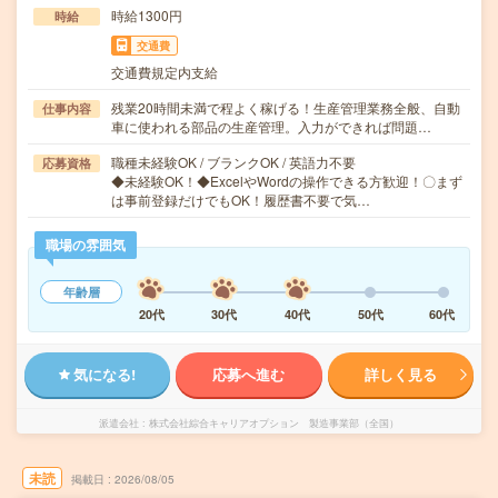
時給1300円
時給
交通費
交通費規定内支給
残業20時間未満で程よく稼げる！生産管理業務全般、自動
仕事内容
車に使われる部品の生産管理。入力ができれば問題…
職種未経験OK / ブランクOK / 英語力不要
応募資格
◆未経験OK！◆ExcelやWordの操作できる方歓迎！〇まず
は事前登録だけでもOK！履歴書不要で気…
職場の雰囲気
年齢層
20代
30代
40代
50代
60代
気になる!
応募へ進む
詳しく見る
派遣会社
株式会社綜合キャリアオプション 製造事業部（全国）
未読
掲載日
2026/08/05