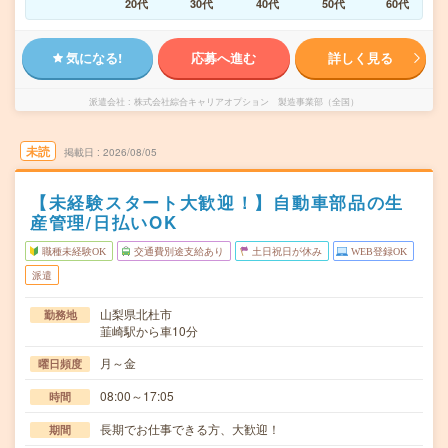
20代
30代
40代
50代
60代
気になる!
応募へ進む
詳しく見る
派遣会社
株式会社綜合キャリアオプション 製造事業部（全国）
未読
掲載日
2026/08/05
【未経験スタート大歓迎！】自動車部品の生
産管理/日払いOK
職種未経験OK
交通費別途支給あり
土日祝日が休み
WEB登録OK
派遣
山梨県北杜市
勤務地
韮崎駅から車10分
月～金
曜日頻度
08:00～17:05
時間
長期でお仕事できる方、大歓迎！
期間