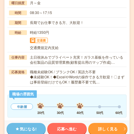
月～金
曜日頻度
08:30～17:15
時間
長期でお仕事できる方、大歓迎！
期間
時給1350円
時給
交通費
交通費規定内支給
土日祝休みでプライベート充実！ガラス基板を作っている
仕事内容
会社製品の品質管理業務(顧客提出用のマップ作成)…
職種未経験OK / ブランクOK / 英語力不要
応募資格
◆未経験OK！◆ExcelやWordの操作できる方歓迎！〇まず
は事前登録だけでもOK！履歴書不要で気…
職場の雰囲気
年齢層
20代
30代
40代
50代
60代
気になる!
応募へ進む
詳しく見る