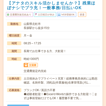
【アナタのスキル活かしませんか？】残業ほ
ぼナシでプラ充！一般事務/日払いOK
交通費別途支給あり
土日祝日が休み
WEB登録OK
派遣
山梨県北杜市
勤務地
長坂駅から徒歩15分
月～金
曜日頻度
08:25～17:25
時間
長期でお仕事できる方、大歓迎！
期間
時給1300円
時給
交通費
交通費規定内支給
土日祝休みでプライベート充実！総務事務具体的には勤怠
仕事内容
確認、名刺作製、消耗品(作業服他)在庫管理及び払…
ブランクOK / 英語力不要
応募資格
◆経験者歓迎！◆ExcelやWordの操作できる方歓迎！〇ま
ずは事前登録だけでもOK！履歴書不要で気…