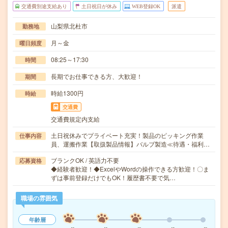
交通費別途支給あり
土日祝日が休み
WEB登録OK
派遣
山梨県北杜市
勤務地
月～金
曜日頻度
08:25～17:30
時間
長期でお仕事できる方、大歓迎！
期間
時給1300円
時給
交通費
交通費規定内支給
土日祝休みでプライベート充実！製品のピッキング作業
仕事内容
員、運搬作業【取扱製品情報】バルブ製造≪待遇・福利…
ブランクOK / 英語力不要
応募資格
◆経験者歓迎！◆ExcelやWordの操作できる方歓迎！〇ま
ずは事前登録だけでもOK！履歴書不要で気…
職場の雰囲気
年齢層