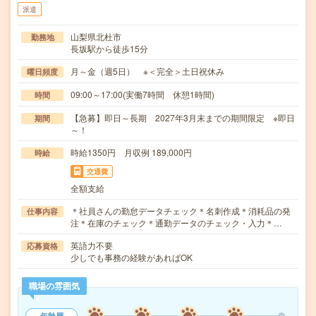
派遣
山梨県北杜市
勤務地
長坂駅から徒歩15分
月～金（週5日） ※＜完全＞土日祝休み
曜日頻度
09:00～17:00(実働7時間 休憩1時間)
時間
【急募】即日～長期 2027年3月末までの期間限定 ※即日
期間
～！
時給1350円 月収例 189,000円
時給
交通費
全額支給
＊社員さんの勤怠データチェック＊名刺作成＊消耗品の発
仕事内容
注＊在庫のチェック＊通勤データのチェック・入力＊…
英語力不要
応募資格
少しでも事務の経験があればOK
職場の雰囲気
年齢層