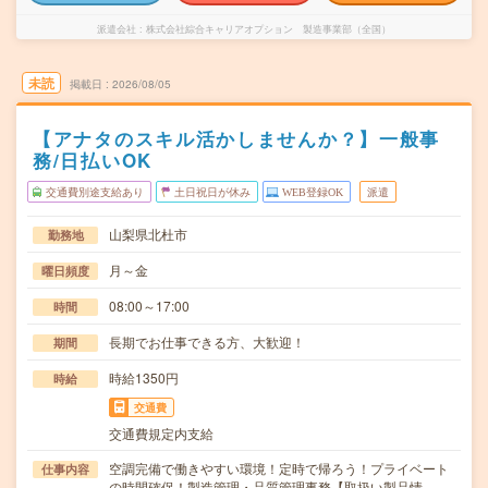
派遣会社
株式会社綜合キャリアオプション 製造事業部（全国）
未読
掲載日
2026/08/05
【アナタのスキル活かしませんか？】一般事
務/日払いOK
交通費別途支給あり
土日祝日が休み
WEB登録OK
派遣
山梨県北杜市
勤務地
月～金
曜日頻度
08:00～17:00
時間
長期でお仕事できる方、大歓迎！
期間
時給1350円
時給
交通費
交通費規定内支給
空調完備で働きやすい環境！定時で帰ろう！プライベート
仕事内容
の時間確保！製造管理・品質管理事務【取扱い製品情…