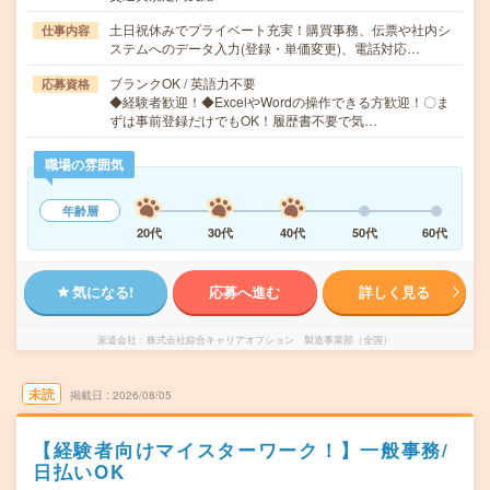
土日祝休みでプライベート充実！購買事務、伝票や社内シ
仕事内容
ステムへのデータ入力(登録・単価変更)、電話対応…
ブランクOK / 英語力不要
応募資格
◆経験者歓迎！◆ExcelやWordの操作できる方歓迎！〇ま
ずは事前登録だけでもOK！履歴書不要で気…
職場の雰囲気
年齢層
20代
30代
40代
50代
60代
気になる!
応募へ進む
詳しく見る
派遣会社
株式会社綜合キャリアオプション 製造事業部（全国）
未読
掲載日
2026/08/05
【経験者向けマイスターワーク！】一般事務/
日払いOK