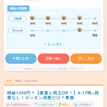
職場の雰囲気
年齢層
20代
30代
40代
50代
60代
男女比率
女性
男性
もっと見る
気になる!
応募へ進む
詳しく見る
派遣会社
パーソルテンプスタッフ株式会社 甲府オフィス
未読
掲載日
2026/08/06
時給1350円＊【家庭と両立OK！】9‐17時×残
業なし！カンタン庶務だけ＊事務
交通費別途支給あり
土日祝日が休み
残業なし
WEB登録OK