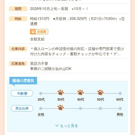
2026年10月上旬～長期 ※10月～！
期間
時給1310円 ●月収例：206.325円（月21日×7h30m）+交
時給
通費
交通費
全額支給
＊個人ローンの申請受付後の対応・店舗や専門部署で受け
仕事内容
付けた内容をチェック：書類チェックが中心です＊デ…
英語力不要
応募資格
事務のご経験があればOK
職場の雰囲気
年齢層
20代
30代
40代
50代
60代
男女比率
女性
男性
もっと見る