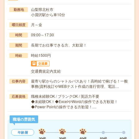
山梨県北杜市
勤務地
小淵沢駅から車10分
月～金
曜日頻度
09:00～17:30
時間
長期でお仕事できる方、大歓迎！
期間
時給1500円
時給
交通費
交通費規定内支給
最寄り駅からのシャトルバスあり！高時給で稼げる！一般
仕事内容
事務(資料改訂やWEBテスト作成の進行管理、電話…
職種未経験OK / ブランクOK / 英語力不要
応募資格
◆未経験OK！◆ExcelやWordの操作できる方歓迎！
◆Power Pointの操作できる方歓迎！…
職場の雰囲気
年齢層
20代
30代
40代
50代
60代