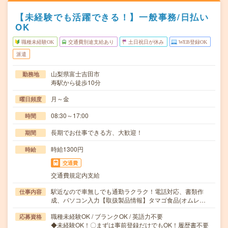
【未経験でも活躍できる！】一般事務/日払い
OK
職種未経験OK
交通費別途支給あり
土日祝日が休み
WEB登録OK
派遣
山梨県富士吉田市
勤務地
寿駅から徒歩10分
月～金
曜日頻度
08:30～17:00
時間
長期でお仕事できる方、大歓迎！
期間
時給1300円
時給
交通費
交通費規定内支給
駅近なので車無しでも通勤ラクラク！電話対応、書類作
仕事内容
成、パソコン入力【取扱製品情報】タマゴ食品(オムレ…
職種未経験OK / ブランクOK / 英語力不要
応募資格
◆未経験OK！〇まずは事前登録だけでもOK！履歴書不要