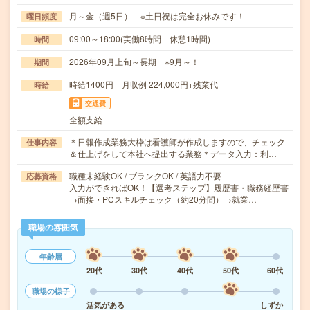
月～金（週5日） ※土日祝は完全お休みです！
曜日頻度
09:00～18:00(実働8時間 休憩1時間)
時間
2026年09月上旬～長期 ※9月～！
期間
時給1400円 月収例 224,000円+残業代
時給
交通費
全額支給
＊日報作成業務大枠は看護師が作成しますので、チェック
仕事内容
＆仕上げをして本社へ提出する業務＊データ入力：利…
職種未経験OK / ブランクOK / 英語力不要
応募資格
入力ができればOK！【選考ステップ】履歴書・職務経歴書
→面接・PCスキルチェック（約20分間）→就業…
職場の雰囲気
年齢層
20代
30代
40代
50代
60代
職場の様子
活気がある
しずか