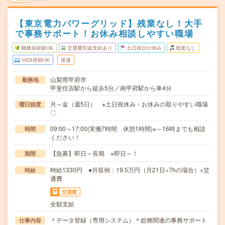
【東京電力パワーグリッド】残業なし！大手
で事務サポート！お休み相談しやすい職場
職種未経験OK
交通費別途支給あり
土日祝日が休み
残業なし
WEB登録OK
派遣
山梨県甲府市
勤務地
甲斐住吉駅から徒歩5分／南甲府駅から車4分
月～金（週5日） ※土日祝休み・お休みの取りやすい職場
曜日頻度
〇
09:00～17:00(実働7時間 休憩1時間)※～16時までも相談
時間
ください！
【急募】即日～長期 ※即日～！
期間
時給1330円 ●月収例：19.5万円（月21日×7hの場合）+交
時給
通費
交通費
全額支給
＊データ登録（専用システム）＊総務関連の事務サポート
仕事内容