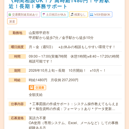
《時間相談OK！》高時給1480円！甲府駅
近！長期！事務サポート
交通費別途支給あり
土日祝日が休み
残業なし
WEB登録OK
派遣
山梨県甲府市
勤務地
甲府駅から徒歩7分／金手駅から徒歩10分
月～金（週5日） ※お休みの相談もしやすい環境です！
曜日頻度
09:00～17:00(実働7時間 休憩1時間)※8:40～17:20の時間
時間
相談可能です！
2026年10月上旬～長期 10月開始！ ※10月～！
期間
時給1480円 月収例 207,200円
時給
交通費
全額支給
＊工事図面の作成サポート：システム操作教えてもらえま
仕事内容
す＊報告資料の作成：フォーマットあり＊データ更新…
英語力不要
応募資格
OA使用（専用システム、Excel、メールなど）しての事務
経験ある方