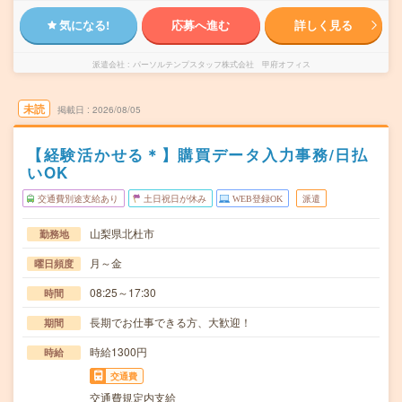
気になる!
応募へ進む
詳しく見る
派遣会社
パーソルテンプスタッフ株式会社 甲府オフィス
未読
掲載日
2026/08/05
【経験活かせる＊】購買データ入力事務/日払
いOK
交通費別途支給あり
土日祝日が休み
WEB登録OK
派遣
山梨県北杜市
勤務地
月～金
曜日頻度
08:25～17:30
時間
長期でお仕事できる方、大歓迎！
期間
時給1300円
時給
交通費
交通費規定内支給