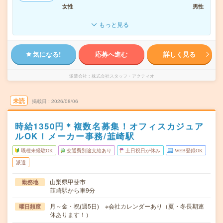
女性
男性
もっと見る
気になる!
応募へ進む
詳しく見る
派遣会社
株式会社スタッフ・アクティオ
未読
掲載日
2026/08/06
時給1350円＊複数名募集！オフィスカジュア
ルOK！メーカー事務/韮崎駅
職種未経験OK
交通費別途支給あり
土日祝日が休み
WEB登録OK
派遣
山梨県甲斐市
勤務地
韮崎駅から車9分
月～金・祝(週5日) ※会社カレンダーあり（夏・冬長期連
曜日頻度
休あります！）