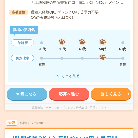
＊土地関連の申請書類作成＊電話応対（取次がメイン…
職種未経験OK / ブランクOK / 英語力不要
応募資格
OAの実務経験あればOK！
職場の雰囲気
年齢層
20代
30代
40代
50代
60代
男女比率
女性
男性
もっと見る
気になる!
応募へ進む
詳しく見る
派遣会社
パーソルテンプスタッフ株式会社 甲府オフィス
未読
掲載日
2026/08/06