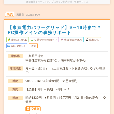
派遣会社
パーソルテンプスタッフ株式会社 甲府オフィス
未読
掲載日
2026/08/06
【東京電力パワーグリッド】9～16時まで＊
PC操作メインの事務サポート
職種未経験OK
交通費別途支給あり
土日祝日が休み
残業なし
WEB登録OK
派遣
山梨県甲府市
勤務地
甲斐住吉駅から徒歩5分／南甲府駅から車4分
月～金（週5日） ※土日祝休み・お休みの取りやすい職場
曜日頻度
〇
09:00～16:00(実働6時間 休憩1時間)
時間
【急募】即日～長期 ※即日～！
期間
時給1330円 ●月収例：16.7万円（月21日×6hの場合）+交
時給
通費
交通費