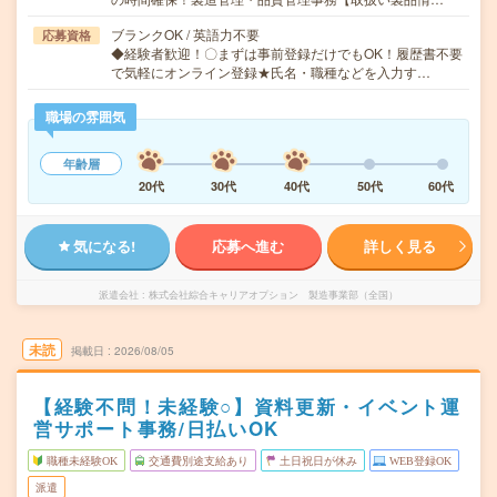
ブランクOK / 英語力不要
応募資格
◆経験者歓迎！〇まずは事前登録だけでもOK！履歴書不要
で気軽にオンライン登録★氏名・職種などを入力す…
職場の雰囲気
年齢層
20代
30代
40代
50代
60代
気になる!
応募へ進む
詳しく見る
派遣会社
株式会社綜合キャリアオプション 製造事業部（全国）
未読
掲載日
2026/08/05
【経験不問！未経験○】資料更新・イベント運
営サポート事務/日払いOK
職種未経験OK
交通費別途支給あり
土日祝日が休み
WEB登録OK
派遣