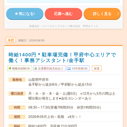
気になる!
応募へ進む
詳しく見る
派遣会社
パーソルテンプスタッフ株式会社 甲府オフィス
未読
掲載日
2026/08/06
時給1400円＊駐車場完備！甲府中心エリアで
働く！事務アシスタント/金手駅
職種未経験OK
交通費別途支給あり
WEB登録OK
派遣
山梨県甲府市
勤務地
金手駅から徒歩8分／甲府駅から徒歩15分
月・火・水・木・金・土(週5日) ※12月から3月の間は土
曜日頻度
曜出勤が発生します●会社カレンダーあり
08:30～17:30(実働7時間30分 休憩1時間30分)
時間
2026年09月上旬～長期 ※9月～！
期間
時給1400円 月収例 210,000円
時給