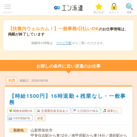
メニュー
気になる!
ログイン
検索
【扶養内ウェルカム！】一般事務/日払いOK
のお仕事情報は、
掲載が終了しています
掲載時の情報は、
ページ下部
からご覧いただけます。
お探しの条件に近い派遣のお仕事
未読
掲載日
2026/08/06
【時給1500円】16時退勤＋残業なし・一般事
務
職種未経験OK
交通費別途支給あり
土日祝日が休み
残業なし
WEB登録OK
派遣
山梨県笛吹市
勤務地
甲斐住吉駅から車12分／南甲府駅から車14分／酒折駅から