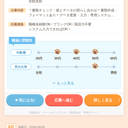
全額支給
＊書類チェック：紙とデータの照らし合わせ＊書類作成：
仕事内容
フォーマットあり＊データ更新・入力：専用システム…
職種未経験OK / ブランクOK / 英語力不要
応募資格
システム入力できればOK！
職場の雰囲気
年齢層
20代
30代
40代
50代
60代
男女比率
女性
男性
もっと見る
気になる!
応募へ進む
詳しく見る
派遣会社
パーソルテンプスタッフ株式会社 甲府オフィス
未読
掲載日
2026/08/06