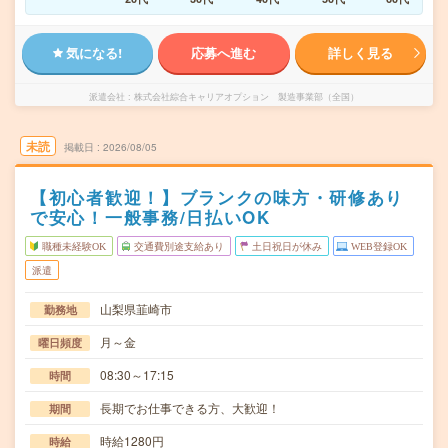
気になる!
応募へ進む
詳しく見る
派遣会社
株式会社綜合キャリアオプション 製造事業部（全国）
未読
掲載日
2026/08/05
【初心者歓迎！】ブランクの味方・研修あり
で安心！一般事務/日払いOK
職種未経験OK
交通費別途支給あり
土日祝日が休み
WEB登録OK
派遣
山梨県韮崎市
勤務地
月～金
曜日頻度
08:30～17:15
時間
長期でお仕事できる方、大歓迎！
期間
時給1280円
時給