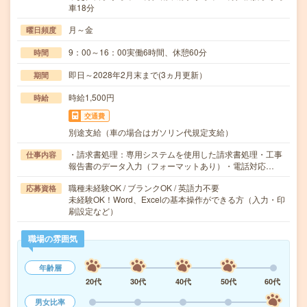
車18分
月～金
曜日頻度
9：00～16：00実働6時間、休憩60分
時間
即日～2028年2月末まで(3ヵ月更新）
期間
時給1,500円
時給
交通費
別途支給（車の場合はガソリン代規定支給）
・請求書処理：専用システムを使用した請求書処理・工事
仕事内容
報告書のデータ入力（フォーマットあり）・電話対応…
職種未経験OK / ブランクOK / 英語力不要
応募資格
未経験OK！Word、Excelの基本操作ができる方（入力・印
刷設定など）
職場の雰囲気
年齢層
20代
30代
40代
50代
60代
男女比率