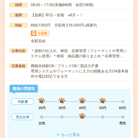
08:00～17:00(実働8時間 休憩1時間)
時間
【急募】即日～長期 ※8月～！
期間
時給1350円 月収例 216,000円+残業代
時給
交通費
全額支給
＊資材の仕入れ、検収、在庫管理（フォーマットや専用シ
仕事内容
ステム使用）＊検収 納品書の取りまとめ＊在庫管理…
職種未経験OK / ブランクOK / 英語力不要
応募資格
専用システムやフォーマットに入力の経験ある方OA基本操
作や電話対応できる方
職場の雰囲気
年齢層
20代
30代
40代
50代
60代
男女比率
女性
男性
もっと見る