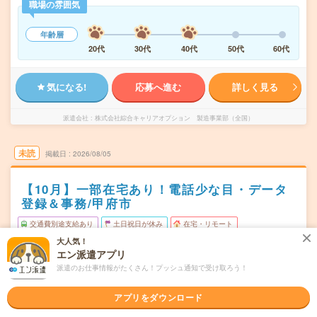
職場の雰囲気
年齢層
20代
30代
40代
50代
60代
気になる!
応募へ進む
詳しく見る
派遣会社
株式会社綜合キャリアオプション 製造事業部（全国）
未読
掲載日
2026/08/05
【10月】一部在宅あり！電話少な目・データ
登録＆事務/甲府市
交通費別途支給あり
土日祝日が休み
在宅・リモート
大人気！
WEB登録OK
派遣
エン派遣アプリ
山梨県甲府市
派遣のお仕事情報がたくさん！プッシュ通知で受け取ろう！
勤務地
金手駅から車5分／南甲府駅から車5分
アプリをダウンロード
月～金（週5日） ※土日祝休み
曜日頻度