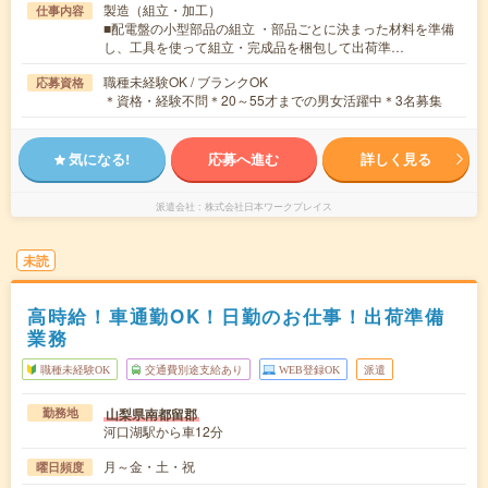
製造（組立・加工）
仕事内容
■配電盤の小型部品の組立 ・部品ごとに決まった材料を準備
し、工具を使って組立・完成品を梱包して出荷準…
職種未経験OK / ブランクOK
応募資格
＊資格・経験不問＊20～55才までの男女活躍中＊3名募集
気になる!
応募へ進む
詳しく見る
派遣会社
株式会社日本ワークプレイス
未読
高時給！車通勤OK！日勤のお仕事！出荷準備
業務
職種未経験OK
交通費別途支給あり
WEB登録OK
派遣
山梨県南都留郡
勤務地
河口湖駅から車12分
月～金・土・祝
曜日頻度