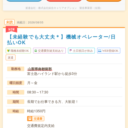
派遣会社
株式会社綜合キャリアオプション 製造事業部（全国）
未読
掲載日
2026/08/05
NEW
【未経験でも大丈夫＊】機械オペレーター/日
払いOK
職種未経験OK
交通費別途支給あり
土日祝日が休み
WEB登録OK
派遣
山梨県南都留郡
勤務地
富士急ハイランド駅から徒歩3分
月～金
曜日頻度
08:30～17:30
時間
長期でお仕事できる方、大歓迎！
期間
時給1350円
時給
交通費
交通費規定内支給