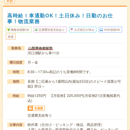
未読
高時給！車通勤OK！土日休み！日勤のお仕
事！物流業務
職種未経験OK
交通費別途支給あり
土日祝日が休み
WEB登録OK
派遣
山梨県南都留郡
勤務地
河口湖駅から車11分
月～金
曜日頻度
8:30～17:30※表記のうち実働8時間です。
時間
長期【ご応募から1週間以内(最短2日目)のスピード就業が可
期間
能】即日～
時給1250円 【月収例】225,000円(月収例21日実働残業代
時給
込)
交通費
交通費支給有り
軽作業（仕分け・ピッキング・検品、商品管理）
仕事内容
入荷した医薬品・医薬部外品の入庫、棚入れ、ピッキング、