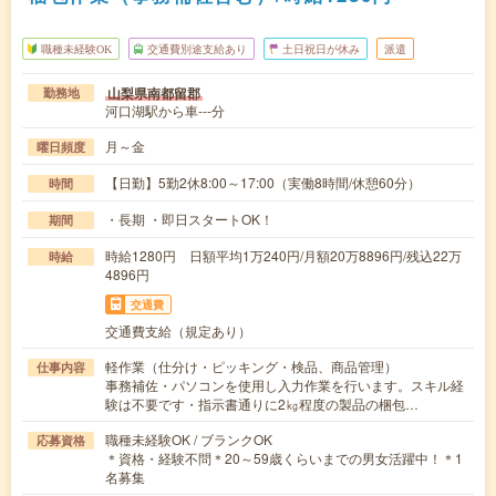
職種未経験OK
交通費別途支給あり
土日祝日が休み
派遣
山梨県南都留郡
勤務地
河口湖駅から車---分
月～金
曜日頻度
【日勤】5勤2休8:00～17:00（実働8時間/休憩60分）
時間
・長期 ・即日スタートOK！
期間
時給1280円 日額平均1万240円/月額20万8896円/残込22万
時給
4896円
交通費
交通費支給（規定あり）
軽作業（仕分け・ピッキング・検品、商品管理）
仕事内容
事務補佐・パソコンを使用し入力作業を行います。スキル経
験は不要です・指示書通りに2㎏程度の製品の梱包…
職種未経験OK / ブランクOK
応募資格
＊資格・経験不問＊20～59歳くらいまでの男女活躍中！＊1
名募集