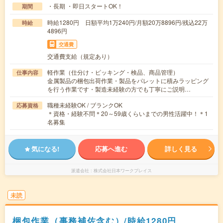
・長期 ・即日スタートOK！
期間
時給1280円 日額平均1万240円/月額20万8896円/残込22万
時給
4896円
交通費
交通費支給（規定あり）
軽作業（仕分け・ピッキング・検品、商品管理）
仕事内容
金属製品の梱包出荷作業・製品をパレットに積みラッピング
を行う作業です・製造未経験の方でも丁寧にご説明…
職種未経験OK / ブランクOK
応募資格
＊資格・経験不問＊20～59歳くらいまでの男性活躍中！＊1
名募集
気になる!
応募へ進む
詳しく見る
派遣会社
株式会社日本ワークプレイス
未読
梱包作業（事務補佐含む）/時給1280円