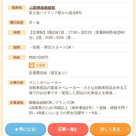
山梨県南都留郡
勤務地
富士急ハイランド駅から徒歩8分
月～金
曜日頻度
【交替制】5勤2休1直：17:00～翌2:00（実働8時間/休憩60
時間
分）2直：0:00～9:00（実…
・長期 ・即日スタートOK！
期間
時給1500円
時給
交通費
交通費支給（規定あり）
マシンオペレーター
仕事内容
自動車部品の製造オペレーター・小さな自動車部品を作る工
場でのお仕事です・製造した部品の出来栄えを検査…
職種未経験OK / ブランクOK
応募資格
※深夜業のため18歳以上（例外事由2号）＊資格・経験不問＊
20～49歳くらいまでの男女活躍中！＊6名…
気になる!
応募へ進む
詳しく見る