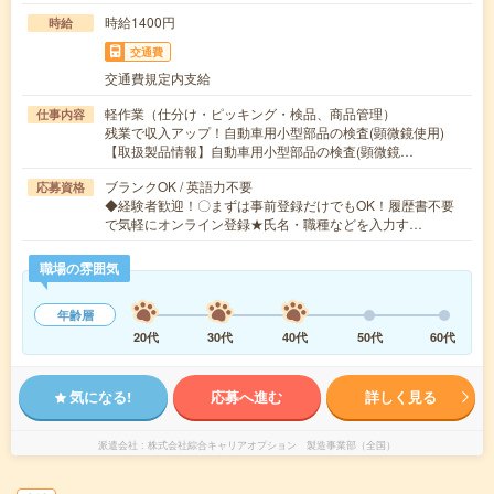
時給1400円
時給
交通費
交通費規定内支給
軽作業（仕分け・ピッキング・検品、商品管理）
仕事内容
残業で収入アップ！自動車用小型部品の検査(顕微鏡使用)
【取扱製品情報】自動車用小型部品の検査(顕微鏡…
ブランクOK / 英語力不要
応募資格
◆経験者歓迎！〇まずは事前登録だけでもOK！履歴書不要
で気軽にオンライン登録★氏名・職種などを入力す…
職場の雰囲気
年齢層
20代
30代
40代
50代
60代
気になる!
応募へ進む
詳しく見る
派遣会社
株式会社綜合キャリアオプション 製造事業部（全国）