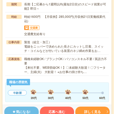
長期【ご応募から1週間以内(最短2日目)のスピード就業が可
期間
能】即日～
時給1600円 【月収例】285,000円(月収例21日実働残業代
時給
込)
交通費
交通費支給有り
製造（組立・加工）
仕事内容
電線をニッパーで決められた長さにカットし圧着、スイッ
チ・コイルなどが付いている装置のネジ締め作業をお…
職種未経験OK / ブランクOK / パソコンスキル不要 / 英語力不
応募資格
要
【来社不要、WEB登録OK！】〇未経験大歓迎！〇フリータ
ー、主婦(夫) 大歓迎！ ※お仕事の掛け持ち…
職場の雰囲気
年齢層
20代
30代
40代
50代
60代
気になる!
応募へ進む
詳しく見る