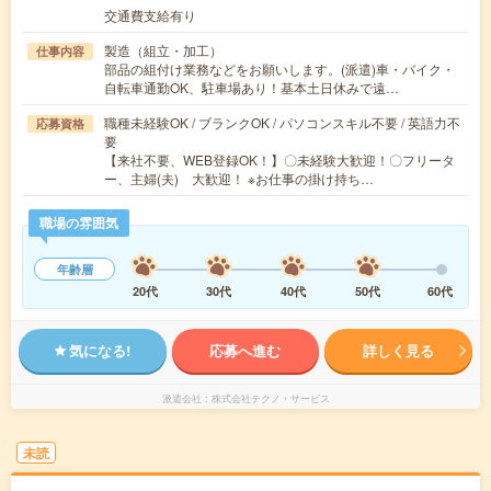
交通費支給有り
製造（組立・加工）
仕事内容
部品の組付け業務などをお願いします。(派遣)車・バイク・
自転車通勤OK、駐車場あり！基本土日休みで遠…
職種未経験OK / ブランクOK / パソコンスキル不要 / 英語力不
応募資格
要
【来社不要、WEB登録OK！】〇未経験大歓迎！〇フリータ
ー、主婦(夫) 大歓迎！ ※お仕事の掛け持ち…
職場の雰囲気
年齢層
20代
30代
40代
50代
60代
気になる!
応募へ進む
詳しく見る
派遣会社
株式会社テクノ・サービス
未読