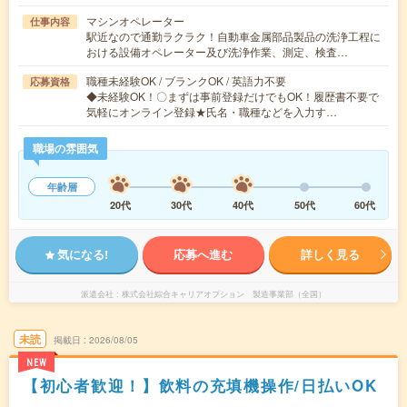
マシンオペレーター
仕事内容
駅近なので通勤ラクラク！自動車金属部品製品の洗浄工程に
おける設備オペレーター及び洗浄作業、測定、検査…
職種未経験OK / ブランクOK / 英語力不要
応募資格
◆未経験OK！〇まずは事前登録だけでもOK！履歴書不要で
気軽にオンライン登録★氏名・職種などを入力す…
職場の雰囲気
年齢層
20代
30代
40代
50代
60代
気になる!
応募へ進む
詳しく見る
派遣会社
株式会社綜合キャリアオプション 製造事業部（全国）
未読
掲載日
2026/08/05
NEW
【初心者歓迎！】飲料の充填機操作/日払いOK