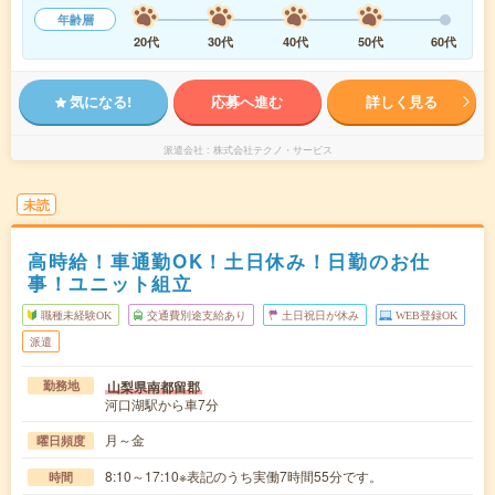
年齢層
20代
30代
40代
50代
60代
気になる!
応募へ進む
詳しく見る
派遣会社
株式会社テクノ・サービス
未読
高時給！車通勤OK！土日休み！日勤のお仕
事！ユニット組立
職種未経験OK
交通費別途支給あり
土日祝日が休み
WEB登録OK
派遣
山梨県南都留郡
勤務地
河口湖駅から車7分
月～金
曜日頻度
8:10～17:10※表記のうち実働7時間55分です。
時間