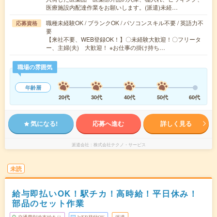
医療施設内配達作業をお願いします。(派遣)未経…
職種未経験OK / ブランクOK / パソコンスキル不要 / 英語力不
応募資格
要
【来社不要、WEB登録OK！】〇未経験大歓迎！〇フリータ
ー、主婦(夫) 大歓迎！ ※お仕事の掛け持ち…
職場の雰囲気
年齢層
20代
30代
40代
50代
60代
気になる!
応募へ進む
詳しく見る
派遣会社
株式会社テクノ・サービス
未読
給与即払いOK！駅チカ！高時給！平日休み！
部品のセット作業