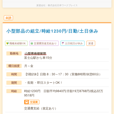
派遣会社
株式会社日本ワークプレイス
未読
小型部品の組立/時給1230円/日勤/土日休み
職種未経験OK
交通費別途支給あり
土日祝日が休み
派遣
山梨県南都留郡
勤務地
富士山駅から車15分
月～金
曜日頻度
【5勤2休】日勤 8：30～17：30（実働8時間/休憩60分）
時間
・長期 ・即日スタートOK！
期間
時給1230円 日額平均9840円/月額19万8768円/残込22万
時給
9518円
交通費
交通費支給（規定あり）