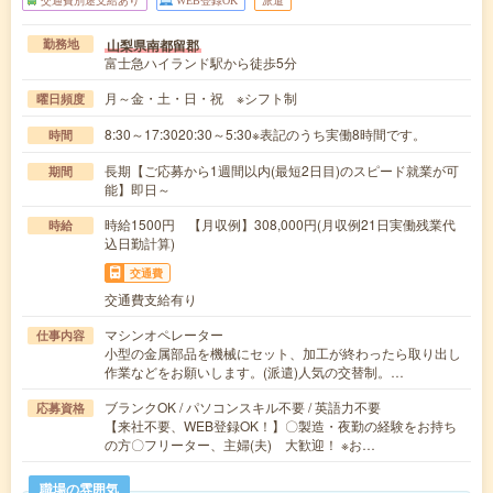
交通費別途支給あり
WEB登録OK
派遣
山梨県南都留郡
勤務地
富士急ハイランド駅から徒歩5分
月～金・土・日・祝 ※シフト制
曜日頻度
8:30～17:3020:30～5:30※表記のうち実働8時間です。
時間
長期【ご応募から1週間以内(最短2日目)のスピード就業が可
期間
能】即日～
時給1500円 【月収例】308,000円(月収例21日実働残業代
時給
込日勤計算)
交通費
交通費支給有り
マシンオペレーター
仕事内容
小型の金属部品を機械にセット、加工が終わったら取り出し
作業などをお願いします。(派遣)人気の交替制。…
ブランクOK / パソコンスキル不要 / 英語力不要
応募資格
【来社不要、WEB登録OK！】〇製造・夜勤の経験をお持ち
の方〇フリーター、主婦(夫) 大歓迎！ ※お…
職場の雰囲気