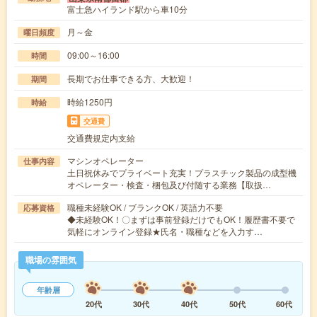
富士急ハイランド駅から車10分
月～金
曜日頻度
09:00～16:00
時間
長期でお仕事できる方、大歓迎！
期間
時給1250円
時給
交通費
交通費規定内支給
マシンオペレーター
仕事内容
土日祝休みでプライベート充実！プラスチック製品の成型機
オペレーター・検査・梱包及び付随する業務【取扱…
職種未経験OK / ブランクOK / 英語力不要
応募資格
◆未経験OK！〇まずは事前登録だけでもOK！履歴書不要で
気軽にオンライン登録★氏名・職種などを入力す…
職場の雰囲気
年齢層
20代
30代
40代
50代
60代