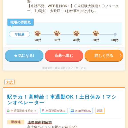
要
【来社不要、WEB登録OK！】〇未経験大歓迎！〇フリータ
ー、主婦(夫) 大歓迎！ ※お仕事の掛け持ち…
職場の雰囲気
年齢層
20代
30代
40代
50代
60代
気になる!
応募へ進む
詳しく見る
派遣会社
株式会社テクノ・サービス
未読
駅チカ！高時給！車通勤OK！土日休み！マシ
ンオペレーター
交通費別途支給あり
土日祝日が休み
WEB登録OK
派遣
山梨県南都留郡
勤務地
富士急ハイランド駅から徒歩5分