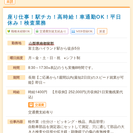
未読
座り仕事！駅チカ！高時給！車通勤OK！平日
休み！検査業務
職種未経験OK
交通費別途支給あり
WEB登録OK
派遣
山梨県南都留郡
勤務地
富士急ハイランド駅から徒歩5分
月～金・土・日・祝 ※シフト制
曜日頻度
8:30～17:30※表記のうち実働8時間です。
時間
長期【ご応募から1週間以内(最短2日目)のスピード就業が可
期間
能】即日～
時給1400円 【月収例】252,000円(月収例21日実働残業代
時給
込)
交通費
交通費支給有り
軽作業（仕分け・ピッキング・検品、商品管理）
仕事内容
自動車部品を測定器にセットして測定、穴に通して部品の大
きさ検査や目視や拡大鏡・顕微鏡での傷の有無検査…