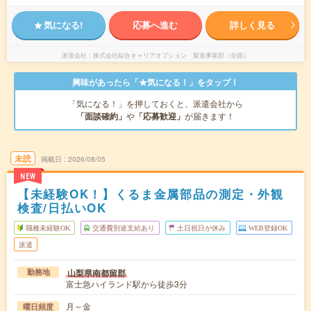
気になる!
応募へ進む
詳しく見る
派遣会社
株式会社綜合キャリアオプション 製造事業部（全国）
興味があったら「★気になる！」をタップ！
「気になる！」を押しておくと、派遣会社から
「面談確約」
や
「応募歓迎」
が届きます！
未読
掲載日
2026/08/05
NEW
【未経験OK！】くるま金属部品の測定・外観
検査/日払いOK
職種未経験OK
交通費別途支給あり
土日祝日が休み
WEB登録OK
派遣
山梨県南都留郡
勤務地
富士急ハイランド駅から徒歩3分
月～金
曜日頻度