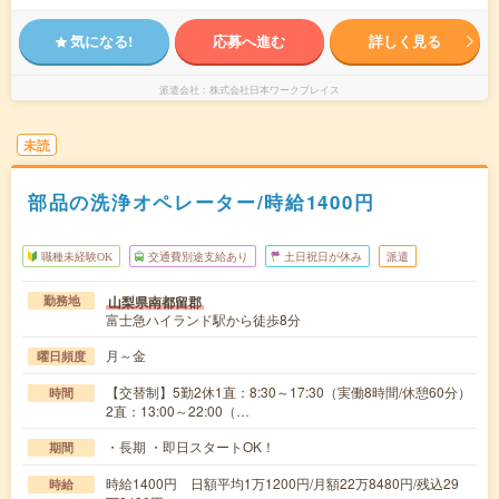
気になる!
応募へ進む
詳しく見る
派遣会社
株式会社日本ワークプレイス
未読
部品の洗浄オペレーター/時給1400円
職種未経験OK
交通費別途支給あり
土日祝日が休み
派遣
山梨県南都留郡
勤務地
富士急ハイランド駅から徒歩8分
月～金
曜日頻度
【交替制】5勤2休1直：8:30～17:30（実働8時間/休憩60分）
時間
2直：13:00～22:00（…
・長期 ・即日スタートOK！
期間
時給1400円 日額平均1万1200円/月額22万8480円/残込29
時給