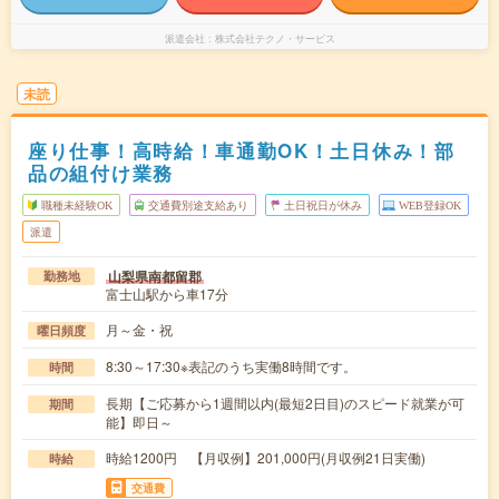
派遣会社
株式会社テクノ・サービス
未読
座り仕事！高時給！車通勤OK！土日休み！部
品の組付け業務
職種未経験OK
交通費別途支給あり
土日祝日が休み
WEB登録OK
派遣
山梨県南都留郡
勤務地
富士山駅から車17分
月～金・祝
曜日頻度
8:30～17:30※表記のうち実働8時間です。
時間
長期【ご応募から1週間以内(最短2日目)のスピード就業が可
期間
能】即日～
時給1200円 【月収例】201,000円(月収例21日実働)
時給
交通費