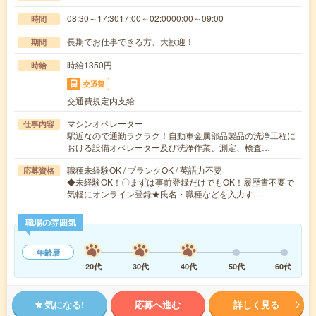
08:30～17:3017:00～02:0000:00～09:00
時間
長期でお仕事できる方、大歓迎！
期間
時給1350円
時給
交通費
交通費規定内支給
マシンオペレーター
仕事内容
駅近なので通勤ラクラク！自動車金属部品製品の洗浄工程に
おける設備オペレーター及び洗浄作業、測定、検査…
職種未経験OK / ブランクOK / 英語力不要
応募資格
◆未経験OK！〇まずは事前登録だけでもOK！履歴書不要で
気軽にオンライン登録★氏名・職種などを入力す…
職場の雰囲気
年齢層
20代
30代
40代
50代
60代
気になる!
応募へ進む
詳しく見る