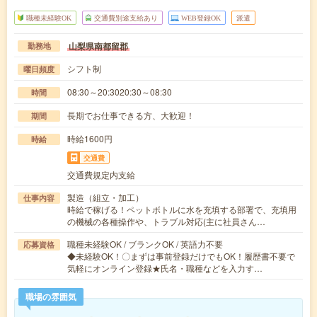
職種未経験OK
交通費別途支給あり
WEB登録OK
派遣
山梨県南都留郡
勤務地
シフト制
曜日頻度
08:30～20:3020:30～08:30
時間
長期でお仕事できる方、大歓迎！
期間
時給1600円
時給
交通費
交通費規定内支給
製造（組立・加工）
仕事内容
時給で稼げる！ペットボトルに水を充填する部署で、充填用
の機械の各種操作や、トラブル対応(主に社員さん…
職種未経験OK / ブランクOK / 英語力不要
応募資格
◆未経験OK！〇まずは事前登録だけでもOK！履歴書不要で
気軽にオンライン登録★氏名・職種などを入力す…
職場の雰囲気