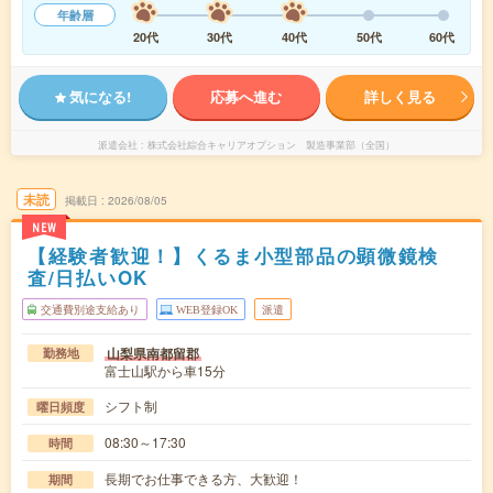
年齢層
20代
30代
40代
50代
60代
気になる!
応募へ進む
詳しく見る
派遣会社
株式会社綜合キャリアオプション 製造事業部（全国）
未読
掲載日
2026/08/05
NEW
【経験者歓迎！】くるま小型部品の顕微鏡検
査/日払いOK
交通費別途支給あり
WEB登録OK
派遣
山梨県南都留郡
勤務地
富士山駅から車15分
シフト制
曜日頻度
08:30～17:30
時間
長期でお仕事できる方、大歓迎！
期間