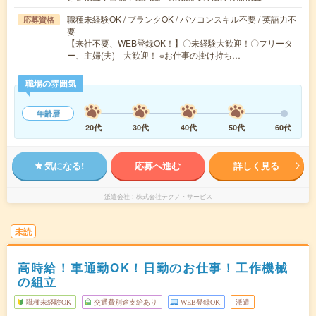
職種未経験OK / ブランクOK / パソコンスキル不要 / 英語力不
応募資格
要
【来社不要、WEB登録OK！】〇未経験大歓迎！〇フリータ
ー、主婦(夫) 大歓迎！ ※お仕事の掛け持ち…
職場の雰囲気
年齢層
20代
30代
40代
50代
60代
気になる!
応募へ進む
詳しく見る
派遣会社
株式会社テクノ・サービス
未読
高時給！車通勤OK！日勤のお仕事！工作機械
の組立
職種未経験OK
交通費別途支給あり
WEB登録OK
派遣