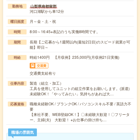
山梨県南都留郡
勤務地
河口湖駅から車12分
月～金・土・祝
曜日頻度
8:00～16:45※表記のうち実働8時間です。
時間
長期【ご応募から1週間以内(最短2日目)のスピード就業が可
期間
能】即日～
時給1400円 【月収例】235,000円(月収例21日実働)
時給
交通費
交通費支給有り
製造（組立・加工）
仕事内容
工具を使用してユニットの組立作業をお願いします。(派遣)
未経験OK！「やってみたい」気持ちがあれば大…
職種未経験OK / ブランクOK / パソコンスキル不要 / 英語力不
応募資格
要
【来社不要、WEB登録OK！】〇未経験大歓迎！〇フリータ
ー、主婦(夫) 大歓迎！ ※お仕事の掛け持ち…
職場の雰囲気