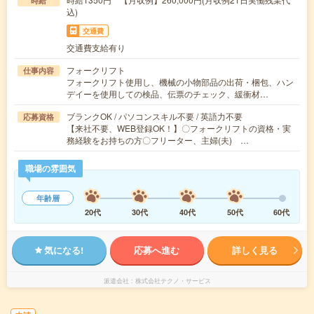
時給
込)
交通費
交通費支給有り
フォークリフト
仕事内容
フォークリフト使用し、機械の小物部品の出荷・梱包、ハン
デイーを使用しての検品、伝票のチェック、緩衝材…
ブランクOK / パソコンスキル不要 / 英語力不要
応募資格
【来社不要、WEB登録OK！】〇フォークリフトの資格・実
務経験をお持ちの方〇フリーター、主婦(夫) …
職場の雰囲気
年齢層
20代
30代
40代
50代
60代
気になる!
応募へ進む
詳しく見る
派遣会社
株式会社テクノ・サービス