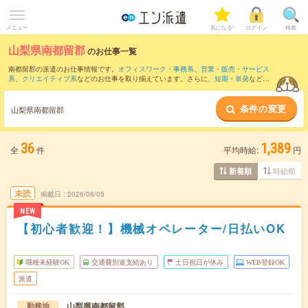
メニュー
気になる!
ログイン
検索
山梨県南都留郡
のお仕事一覧
南都留郡の派遣のお仕事情報です。
オフィスワーク・事務系
、
営業・販売・サービス
系
、
クリエイティブ系
などのお仕事を取り揃えています。さらに、
短期
・
単発
などの
期間や、
職種未経験OK
などのこだわり条件で絞り込んでいただけます。
条件の変更
また、
富士吉田市
・
都留市
・
大月市
など隣接エリアのお仕事もご確認いただけます。
山梨県南都留郡
36
1,389
全
件
平均時給:
円
時給順
新着順
未読
掲載日
2026/08/05
NEW
【初心者歓迎！】機械オペレーター/日払いOK
職種未経験OK
交通費別途支給あり
土日祝日が休み
WEB登録OK
派遣
山梨県南都留郡
勤務地