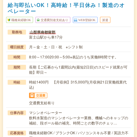
給与即払いOK！高時給！平日休み！製造のオ
ペレーター
職種未経験OK
交通費別途支給あり
WEB登録OK
派遣
山梨県南都留郡
勤務地
富士山駅から車17分
月～金・土・日・祝 ※シフト制
曜日頻度
8:00～17:0020:00～5:00※表記のうち実働8時間です。
時間
長期【ご応募から1週間以内(最短2日目)のスピード就業が可
期間
能】即日～
時給1400円 【月収例】315,000円(月収例21日実働残業代
時給
込)
交通費
交通費支給有り
マシンオペレーター
仕事内容
飲料水製造のマシンオペレーター業務、機械へのキャップの
補給、段ボール箱の補充、時間ごとの数字のチェッ…
職種未経験OK / ブランクOK / パソコンスキル不要 / 英語力不
応募資格