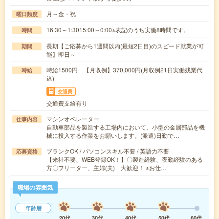
月～金・祝
曜日頻度
16:30～1:3015:00～0:00※表記のうち実働8時間です。
時間
長期【ご応募から1週間以内(最短2日目)のスピード就業が可
期間
能】即日～
時給1500円 【月収例】370,000円(月収例21日実働残業代
時給
込)
交通費
交通費支給有り
マシンオペレーター
仕事内容
自動車部品を製造する工場内において、小型の金属部品を機
械に投入する作業をお願いします。(派遣)日勤で…
ブランクOK / パソコンスキル不要 / 英語力不要
応募資格
【来社不要、WEB登録OK！】〇製造経験、夜勤経験のある
方〇フリーター、主婦(夫) 大歓迎！ ※お仕…
職場の雰囲気
年齢層
20代
30代
40代
50代
60代