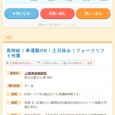
気になる!
応募へ進む
詳しく見る
派遣会社
株式会社テクノ・サービス
未読
高時給！車通勤OK！土日休み！フォークリフ
ト作業
交通費別途支給あり
土日祝日が休み
WEB登録OK
派遣
山梨県南都留郡
勤務地
富士山駅から車16分
月～金
曜日頻度
8:30～17:15※表記のうち実働8時間です。
時間
長期【ご応募から1週間以内(最短2日目)のスピード就業が可
期間
能】即日～
時給1350円 【月収例】260,000円(月収例21日実働残業代