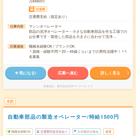
万8480円
交通費
交通費支給（規定あり）
マシンオペレーター
仕事内容
部品の洗浄オペレーター・小さな自動車部品を作る工場での
お仕事です・製造した部品を大きさに合わせて洗浄…
職種未経験OK / ブランクOK
応募資格
＊資格・経験不問＊20～49歳くらいまでの男性活躍中！＊1
名募集
気になる!
応募へ進む
詳しく見る
派遣会社
株式会社日本ワークプレイス
未読
自動車部品の製造オペレーター/時給1500円
職種未経験OK
交通費別途支給あり
土日祝日が休み
派遣