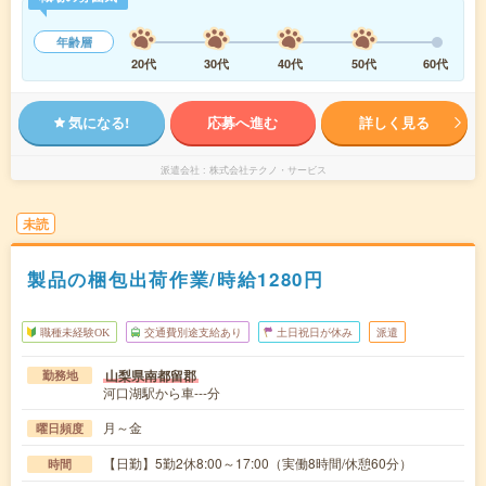
年齢層
20代
30代
40代
50代
60代
気になる!
応募へ進む
詳しく見る
派遣会社
株式会社テクノ・サービス
未読
製品の梱包出荷作業/時給1280円
職種未経験OK
交通費別途支給あり
土日祝日が休み
派遣
山梨県南都留郡
勤務地
河口湖駅から車---分
月～金
曜日頻度
【日勤】5勤2休8:00～17:00（実働8時間/休憩60分）
時間