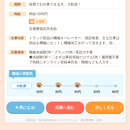
長期でお仕事できる方、大歓迎！
期間
時給1200円
時給
交通費
交通費規定内支給
トラック部品の機械オペレーター、測定検査。主な仕事は
仕事内容
部品を機械にセットし機械加工を行って頂きます。加…
職種未経験OK / ブランクOK / 英語力不要
応募資格
◆未経験OK！〇まずは事前登録だけでもOK！履歴書不要
で気軽にオンライン登録★氏名・職種などを入力す…
職場の雰囲気
年齢層
20代
30代
40代
50代
60代
気になる!
応募へ進む
詳しく見る
派遣会社
株式会社綜合キャリアオプション 製造事業部（全国）