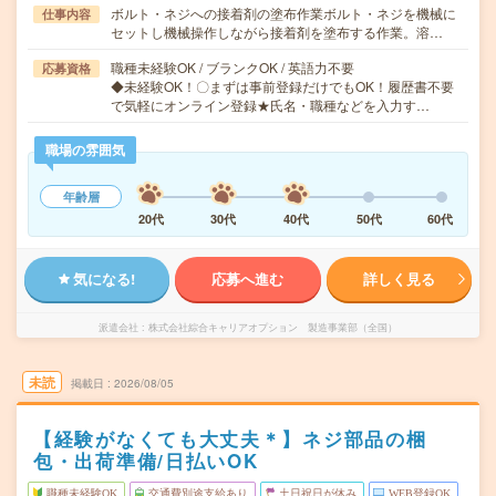
ボルト・ネジへの接着剤の塗布作業ボルト・ネジを機械に
仕事内容
セットし機械操作しながら接着剤を塗布する作業。溶…
職種未経験OK / ブランクOK / 英語力不要
応募資格
◆未経験OK！〇まずは事前登録だけでもOK！履歴書不要
で気軽にオンライン登録★氏名・職種などを入力す…
職場の雰囲気
年齢層
20代
30代
40代
50代
60代
気になる!
応募へ進む
詳しく見る
派遣会社
株式会社綜合キャリアオプション 製造事業部（全国）
未読
掲載日
2026/08/05
【経験がなくても大丈夫＊】ネジ部品の梱
包・出荷準備/日払いOK
職種未経験OK
交通費別途支給あり
土日祝日が休み
WEB登録OK