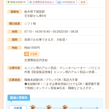
職種未経験OK
交通費別途支給あり
WEB登録OK
派遣
栃木県下都賀郡
勤務地
壬生駅から車5分
シフト制
曜日頻度
07:15～16:0015:40～00:2523:50～08:35
時間
長期でお仕事できる方、大歓迎！
期間
時給1500円
時給
交通費
交通費規定内支給
エンジン用のアルミ部品・マシンオペレーター・バリとり
仕事内容
作業【取扱製品情報】エンジン用のアルミ部品≪待遇…
職種未経験OK / ブランクOK / 英語力不要
応募資格
◆未経験OK！〇まずは事前登録だけでもOK！履歴書不要
で気軽にオンライン登録★氏名・職種などを入力す…
職場の雰囲気
年齢層