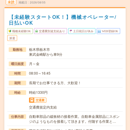
未読
掲載日
2026/08/05
【未経験スタートOK！】機械オペレーター/
日払いOK
職種未経験OK
交通費別途支給あり
土日祝日が休み
WEB登録OK
派遣
栃木県栃木市
勤務地
東武金崎駅から車9分
月～金
曜日頻度
08:00～16:45
時間
長期でお仕事できる方、大歓迎！
期間
時給1330円
時給
交通費
交通費規定内支給
自動車部品の緩衝材の接着作業。自動車金属部品にスポン
仕事内容
ジのようなものを接着して頂きます。付随する作業と…