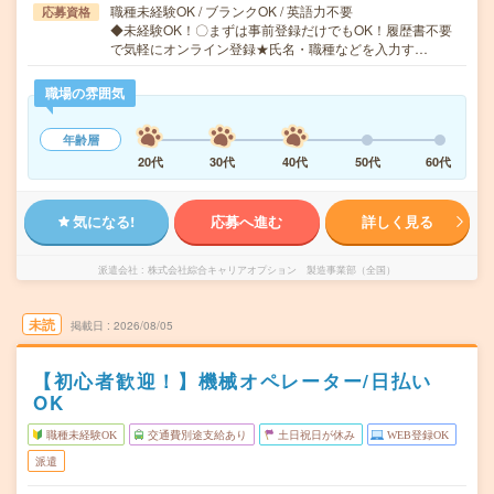
職種未経験OK / ブランクOK / 英語力不要
応募資格
◆未経験OK！〇まずは事前登録だけでもOK！履歴書不要
で気軽にオンライン登録★氏名・職種などを入力す…
職場の雰囲気
年齢層
20代
30代
40代
50代
60代
気になる!
応募へ進む
詳しく見る
派遣会社
株式会社綜合キャリアオプション 製造事業部（全国）
未読
掲載日
2026/08/05
【初心者歓迎！】機械オペレーター/日払い
OK
職種未経験OK
交通費別途支給あり
土日祝日が休み
WEB登録OK
派遣