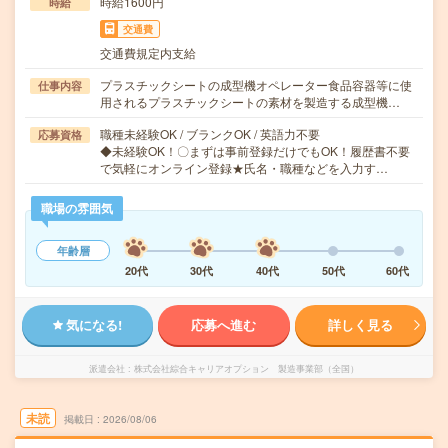
時給1600円
時給
交通費
交通費規定内支給
プラスチックシートの成型機オペレーター食品容器等に使
仕事内容
用されるプラスチックシートの素材を製造する成型機…
職種未経験OK / ブランクOK / 英語力不要
応募資格
◆未経験OK！〇まずは事前登録だけでもOK！履歴書不要
で気軽にオンライン登録★氏名・職種などを入力す…
職場の雰囲気
年齢層
20代
30代
40代
50代
60代
気になる!
応募へ進む
詳しく見る
派遣会社
株式会社綜合キャリアオプション 製造事業部（全国）
未読
掲載日
2026/08/06