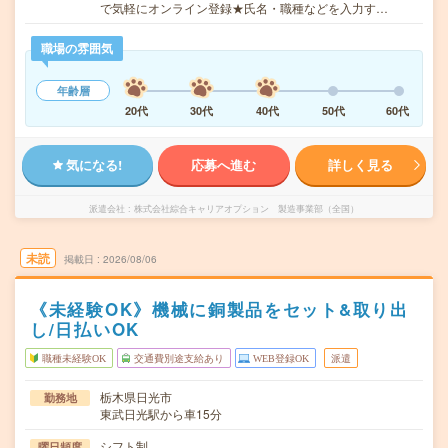
で気軽にオンライン登録★氏名・職種などを入力す…
職場の雰囲気
年齢層
20代
30代
40代
50代
60代
気になる!
応募へ進む
詳しく見る
派遣会社
株式会社綜合キャリアオプション 製造事業部（全国）
未読
掲載日
2026/08/06
《未経験OK》機械に銅製品をセット&取り出
し/日払いOK
職種未経験OK
交通費別途支給あり
WEB登録OK
派遣
栃木県日光市
勤務地
東武日光駅から車15分
シフト制
曜日頻度