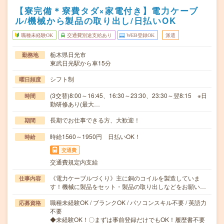
【寮完備＊寮費タダ×家電付き】電力ケーブ
ル/機械から製品の取り出し/日払いOK
職種未経験OK
交通費別途支給あり
WEB登録OK
派遣
栃木県日光市
勤務地
東武日光駅から車15分
シフト制
曜日頻度
(3交替)8:00～16:45、16:30～23:30、23:30～翌8:15 ※日
時間
勤研修あり(最大…
長期でお仕事できる方、大歓迎！
期間
時給1560～1950円 日払いOK！
時給
交通費
交通費規定内支給
《電力ケーブルづくり》主に銅のコイルを製造していま
仕事内容
す！機械に製品をセット・製品の取り出しなどをお願い…
職種未経験OK / ブランクOK / パソコンスキル不要 / 英語力
応募資格
不要
◆未経験OK！〇まずは事前登録だけでもOK！履歴書不要