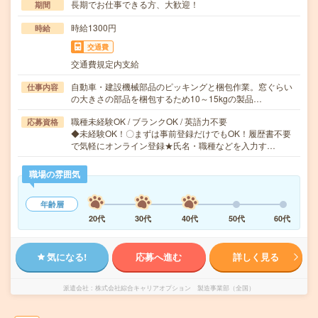
長期でお仕事できる方、大歓迎！
期間
時給1300円
時給
交通費
交通費規定内支給
自動車・建設機械部品のピッキングと梱包作業。窓ぐらい
仕事内容
の大きさの部品を梱包するため10～15kgの製品…
職種未経験OK / ブランクOK / 英語力不要
応募資格
◆未経験OK！〇まずは事前登録だけでもOK！履歴書不要
で気軽にオンライン登録★氏名・職種などを入力す…
職場の雰囲気
年齢層
20代
30代
40代
50代
60代
気になる!
応募へ進む
詳しく見る
派遣会社
株式会社綜合キャリアオプション 製造事業部（全国）