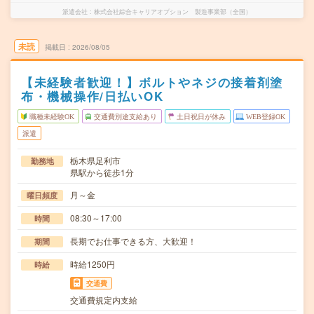
派遣会社
株式会社綜合キャリアオプション 製造事業部（全国）
未読
掲載日
2026/08/05
【未経験者歓迎！】ボルトやネジの接着剤塗
布・機械操作/日払いOK
職種未経験OK
交通費別途支給あり
土日祝日が休み
WEB登録OK
派遣
栃木県足利市
勤務地
県駅から徒歩1分
月～金
曜日頻度
08:30～17:00
時間
長期でお仕事できる方、大歓迎！
期間
時給1250円
時給
交通費
交通費規定内支給