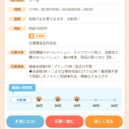
17:00～02:0019:00～04:0020:00～05:00
時間
長期でお仕事できる方、大歓迎！
期間
時給1200円
時給
交通費
交通費規定内支給
成型機械のオペレーション、ナイフでバリ取り、自動加工
仕事内容
機のオペレーション、傷の検査、部品の取り付け【取…
職種未経験OK / ブランクOK / 英語力不要
応募資格
◆未経験OK！〇まずは事前登録だけでもOK！履歴書不要
で気軽にオンライン登録★氏名・職種などを入力す…
職場の雰囲気
年齢層
20代
30代
40代
50代
60代
気になる!
応募へ進む
詳しく見る