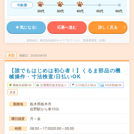
年齢層
20代
30代
40代
50代
60代
気になる!
応募へ進む
詳しく見る
派遣会社
株式会社綜合キャリアオプション 製造事業部（全国）
未読
掲載日
2026/08/05
【誰でもはじめは初心者！】くるま部品の機
械操作・寸法検査/日払いOK
職種未経験OK
交通費別途支給あり
土日祝日が休み
WEB登録OK
派遣
栃木県栃木市
勤務地
佐野駅から車10分
月～金
曜日頻度
08:00～17:0020:00～05:00
時間