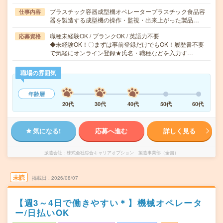
プラスチック容器成型機オペレータープラスチック食品容
仕事内容
器を製造する成型機の操作・監視・出来上がった製品…
職種未経験OK / ブランクOK / 英語力不要
応募資格
◆未経験OK！〇まずは事前登録だけでもOK！履歴書不要
で気軽にオンライン登録★氏名・職種などを入力す…
職場の雰囲気
年齢層
20代
30代
40代
50代
60代
気になる!
応募へ進む
詳しく見る
派遣会社
株式会社綜合キャリアオプション 製造事業部（全国）
未読
掲載日
2026/08/07
【週3～4日で働きやすい＊】機械オペレータ
ー/日払いOK