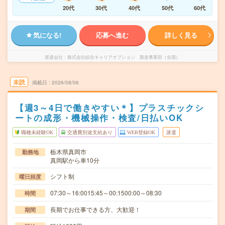
20代
30代
40代
50代
60代
気になる!
応募へ進む
詳しく見る
派遣会社
株式会社綜合キャリアオプション 製造事業部（全国）
未読
掲載日
2026/08/06
【週3～4日で働きやすい＊】プラスチックシ
ートの成形・機械操作・検査/日払いOK
職種未経験OK
交通費別途支給あり
WEB登録OK
派遣
栃木県真岡市
勤務地
真岡駅から車10分
シフト制
曜日頻度
07:30～16:0015:45～00:1500:00～08:30
時間
長期でお仕事できる方、大歓迎！
期間