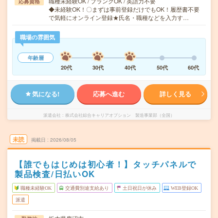
職種未経験OK / ブランクOK / 英語力不要
応募資格
◆未経験OK！〇まずは事前登録だけでもOK！履歴書不要
で気軽にオンライン登録★氏名・職種などを入力す…
職場の雰囲気
年齢層
20代
30代
40代
50代
60代
気になる!
応募へ進む
詳しく見る
派遣会社
株式会社綜合キャリアオプション 製造事業部（全国）
未読
掲載日
2026/08/05
【誰でもはじめは初心者！】タッチパネルで
製品検査/日払いOK
職種未経験OK
交通費別途支給あり
土日祝日が休み
WEB登録OK
派遣