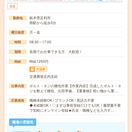
派遣
栃木県足利市
勤務地
県駅から徒歩3分
月～金
曜日頻度
08:30～17:00
時間
長期でお仕事できる方、大歓迎！
期間
時給1250円
時給
交通費
交通費規定内支給
ボルト・ネジの梱包作業【作業内容】完成したボルト・ネ
仕事内容
ジを数えて梱包、出荷準備。【重量物】軽い物から重…
職種未経験OK / ブランクOK / 英語力不要
応募資格
◆未経験OK！〇まずは事前登録だけでもOK！履歴書不要
で気軽にオンライン登録★氏名・職種などを入力す…
職場の雰囲気