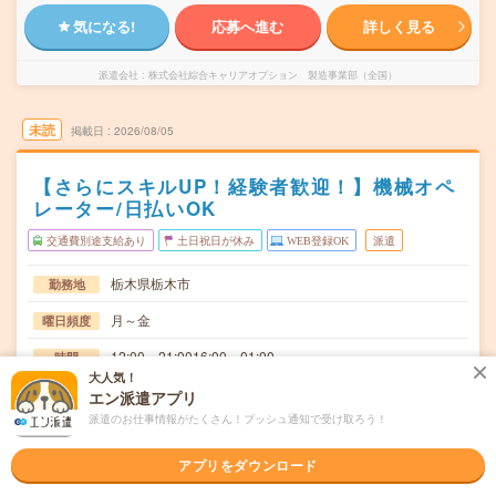
気になる!
応募へ進む
詳しく見る
派遣会社
株式会社綜合キャリアオプション 製造事業部（全国）
未読
掲載日
2026/08/05
【さらにスキルUP！経験者歓迎！】機械オペ
レーター/日払いOK
交通費別途支給あり
土日祝日が休み
WEB登録OK
派遣
栃木県栃木市
勤務地
月～金
曜日頻度
12:00～21:0016:00～01:00
時間
大人気！
長期でお仕事できる方、大歓迎！
期間
エン派遣アプリ
派遣のお仕事情報がたくさん！プッシュ通知で受け取ろう！
時給1350円
時給
交通費
アプリをダウンロード
交通費規定内支給