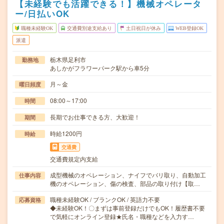
【未経験でも活躍できる！】機械オペレータ
ー/日払いOK
職種未経験OK
交通費別途支給あり
土日祝日が休み
WEB登録OK
派遣
栃木県足利市
勤務地
あしかがフラワーパーク駅から車5分
月～金
曜日頻度
08:00～17:00
時間
長期でお仕事できる方、大歓迎！
期間
時給1200円
時給
交通費
交通費規定内支給
成型機械のオペレーション、ナイフでバリ取り、自動加工
仕事内容
機のオペレーション、傷の検査、部品の取り付け【取…
職種未経験OK / ブランクOK / 英語力不要
応募資格
◆未経験OK！〇まずは事前登録だけでもOK！履歴書不要
で気軽にオンライン登録★氏名・職種などを入力す…