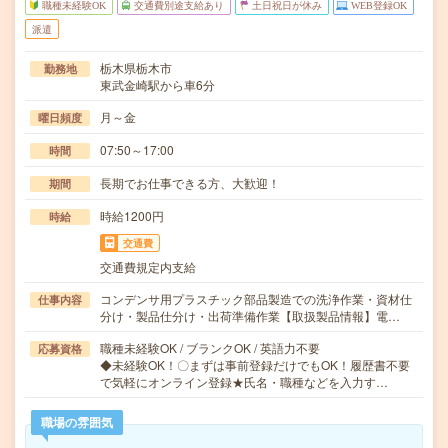
職種未経験OK
交通費別途支給あり
土日祝日が休み
WEB登録OK
派遣
栃木県栃木市
勤務地
東武金崎駅から車6分
月～金
曜日頻度
07:50～17:00
時間
長期でお仕事できる方、大歓迎！
期間
時給1200円
時給
交通費
交通費規定内支給
コンデンサ用プラスチック部品製造での洗浄作業・資材仕
仕事内容
分け・製品仕分け・出荷準備作業【取扱製品情報】電…
職種未経験OK / ブランクOK / 英語力不要
応募資格
◆未経験OK！〇まずは事前登録だけでもOK！履歴書不要
で気軽にオンライン登録★氏名・職種などを入力す…
職場の雰囲気