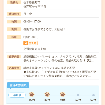
栃木県佐野市
勤務地
佐野駅から車10分
月～金
曜日頻度
08:00～17:00
時間
長期でお仕事できる方、大歓迎！
期間
時給1200円
時給
交通費
交通費規定内支給
成型機械のオペレーション、ナイフでバリ取り、自動加工
仕事内容
機のオペレーション、傷の検査、部品の取り付け【取…
職種未経験OK / ブランクOK / 英語力不要
応募資格
◆未経験OK！〇まずは事前登録だけでもOK！履歴書不要
で気軽にオンライン登録★氏名・職種などを入力す…
職場の雰囲気
年齢層
20代
30代
40代
50代
60代