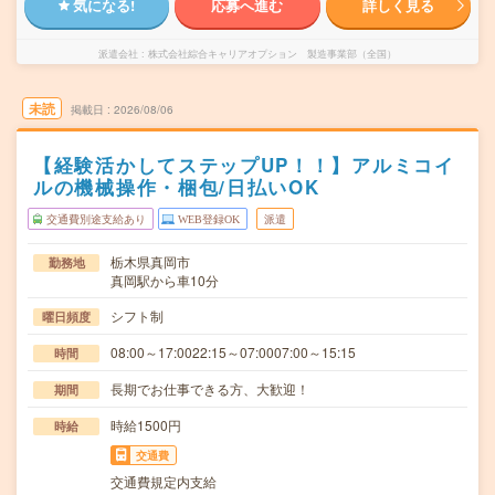
気になる!
応募へ進む
詳しく見る
派遣会社
株式会社綜合キャリアオプション 製造事業部（全国）
未読
掲載日
2026/08/06
【経験活かしてステップUP！！】アルミコイ
ルの機械操作・梱包/日払いOK
交通費別途支給あり
WEB登録OK
派遣
栃木県真岡市
勤務地
真岡駅から車10分
シフト制
曜日頻度
08:00～17:0022:15～07:0007:00～15:15
時間
長期でお仕事できる方、大歓迎！
期間
時給1500円
時給
交通費
交通費規定内支給