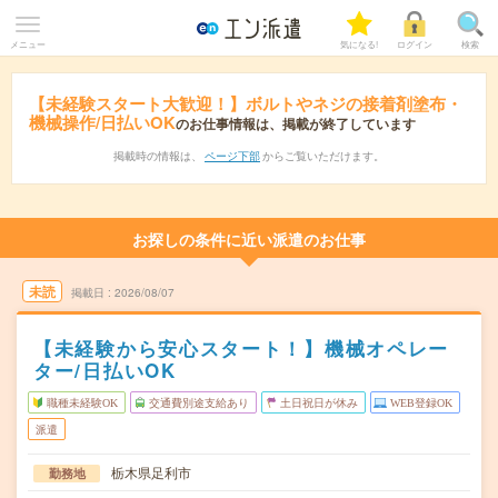
メニュー
気になる!
ログイン
検索
【未経験スタート大歓迎！】ボルトやネジの接着剤塗布・
機械操作/日払いOK
のお仕事情報は、掲載が終了しています
掲載時の情報は、
ページ下部
からご覧いただけます。
お探しの条件に近い派遣のお仕事
未読
掲載日
2026/08/07
【未経験から安心スタート！】機械オペレー
ター/日払いOK
職種未経験OK
交通費別途支給あり
土日祝日が休み
WEB登録OK
派遣
栃木県足利市
勤務地