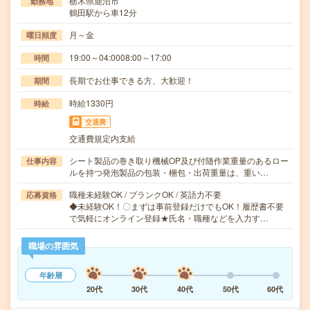
栃木県鹿沼市
勤務地
鶴田駅から車12分
月～金
曜日頻度
19:00～04:0008:00～17:00
時間
長期でお仕事できる方、大歓迎！
期間
時給1330円
時給
交通費
交通費規定内支給
シート製品の巻き取り機械OP及び付随作業重量のあるロー
仕事内容
ルを持つ発泡製品の包装・梱包・出荷重量は、重い…
職種未経験OK / ブランクOK / 英語力不要
応募資格
◆未経験OK！〇まずは事前登録だけでもOK！履歴書不要
で気軽にオンライン登録★氏名・職種などを入力す…
職場の雰囲気
年齢層
20代
30代
40代
50代
60代