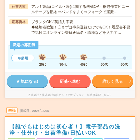
アルミ製品(コイル・板)に関する機械OP・梱包作業ビニー
仕事内容
ルテープを貼る⇒バンドをまく⇒フォークで運搬…
ブランクOK / 英語力不要
応募資格
◆経験者歓迎！〇まずは事前登録だけでもOK！履歴書不要
で気軽にオンライン登録★氏名・職種などを入力す…
職場の雰囲気
年齢層
20代
30代
40代
50代
60代
気になる!
応募へ進む
詳しく見る
派遣会社
株式会社綜合キャリアオプション 製造事業部（全国）
未読
掲載日
2026/08/05
【誰でもはじめは初心者！】電子部品の洗
浄・仕分け・出荷準備/日払いOK