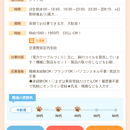
(3交替)8:00～16:45、16:30～23:30、23:30～翌8:15 ※日
時間
勤研修あり(最大…
長期でお仕事できる方、大歓迎！
期間
時給1560～1950円 日払いOK！
時給
交通費
交通費規定内支給
《電力ケーブルづくり》主に、銅のコイルを製造していま
仕事内容
す！機械に製品をセット・製品の取り出しなどをお願…
職種未経験OK / ブランクOK / パソコンスキル不要 / 英語力
応募資格
不要
◆未経験OK！〇まずは事前登録だけでもOK！履歴書不要
で気軽にオンライン登録★氏名・職種などを入力す…
職場の雰囲気
年齢層
20代
30代
40代
50代
60代