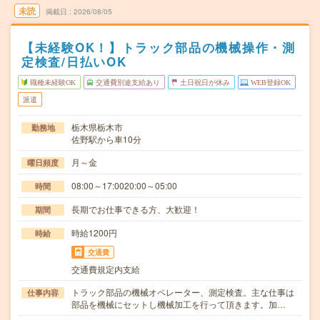
未読
掲載日
2026/08/05
【未経験OK！】トラック部品の機械操作・測
定検査/日払いOK
職種未経験OK
交通費別途支給あり
土日祝日が休み
WEB登録OK
派遣
栃木県栃木市
勤務地
佐野駅から車10分
月～金
曜日頻度
08:00～17:0020:00～05:00
時間
長期でお仕事できる方、大歓迎！
期間
時給1200円
時給
交通費
交通費規定内支給
トラック部品の機械オペレーター、測定検査。主な仕事は
仕事内容
部品を機械にセットし機械加工を行って頂きます。加…