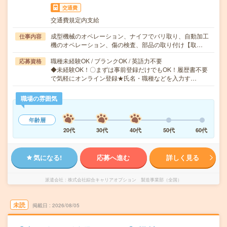
交通費
交通費規定内支給
成型機械のオペレーション、ナイフでバリ取り、自動加工
仕事内容
機のオペレーション、傷の検査、部品の取り付け【取…
職種未経験OK / ブランクOK / 英語力不要
応募資格
◆未経験OK！〇まずは事前登録だけでもOK！履歴書不要
で気軽にオンライン登録★氏名・職種などを入力す…
職場の雰囲気
年齢層
20代
30代
40代
50代
60代
気になる!
応募へ進む
詳しく見る
派遣会社
株式会社綜合キャリアオプション 製造事業部（全国）
未読
掲載日
2026/08/05