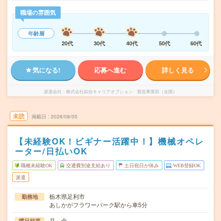
職場の雰囲気
年齢層
20代
30代
40代
50代
60代
気になる!
応募へ進む
詳しく見る
派遣会社
株式会社綜合キャリアオプション 製造事業部（全国）
未読
掲載日
2026/08/05
【未経験OK！ビギナー活躍中！】機械オペレ
ーター/日払いOK
職種未経験OK
交通費別途支給あり
土日祝日が休み
WEB登録OK
派遣
栃木県足利市
勤務地
あしかがフラワーパーク駅から車5分
月～金
曜日頻度