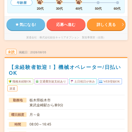
年齢層
20代
30代
40代
50代
60代
気になる!
応募へ進む
詳しく見る
派遣会社
株式会社綜合キャリアオプション 製造事業部（全国）
未読
掲載日
2026/08/05
【未経験者歓迎！】機械オペレーター/日払い
OK
職種未経験OK
交通費別途支給あり
土日祝日が休み
WEB登録OK
派遣
栃木県栃木市
勤務地
東武金崎駅から車9分
月～金
曜日頻度
08:00～16:45
時間