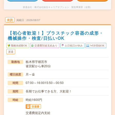
派遣会社
株式会社綜合キャリアオプション 製造事業部（全国）
未読
掲載日
2026/08/07
【初心者歓迎！】プラスチック容器の成形・
機械操作・検査/日払いOK
職種未経験OK
交通費別途支給あり
土日祝日が休み
WEB登録OK
派遣
栃木県宇都宮市
勤務地
雀宮駅から車20分
月～金
曜日頻度
07:00～16:0015:50～00:50
時間
長期でお仕事できる方、大歓迎！
期間
時給1600円
時給
交通費
交通費規定内支給