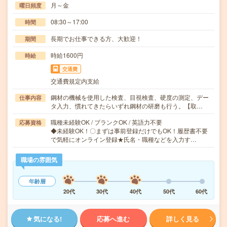
月～金
曜日頻度
08:30～17:00
時間
長期でお仕事できる方、大歓迎！
期間
時給1600円
時給
交通費
交通費規定内支給
鋼材の機械を使用した検査、目視検査、硬度の測定、デー
仕事内容
タ入力、慣れてきたらいずれ鋼材の研磨も行う。【取…
職種未経験OK / ブランクOK / 英語力不要
応募資格
◆未経験OK！〇まずは事前登録だけでもOK！履歴書不要
で気軽にオンライン登録★氏名・職種などを入力す…
職場の雰囲気
年齢層
20代
30代
40代
50代
60代
気になる!
応募へ進む
詳しく見る