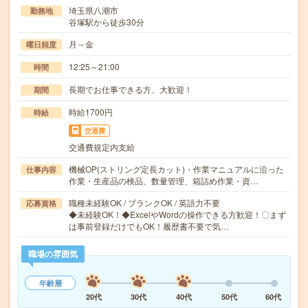
埼玉県八潮市
勤務地
谷塚駅から徒歩30分
月～金
曜日頻度
12:25～21:00
時間
長期でお仕事できる方、大歓迎！
期間
時給1700円
時給
交通費
交通費規定内支給
機械OP(ストリング定長カット)・作業マニュアルに沿った
仕事内容
作業・生産品の検品、数量管理、箱詰め作業・資…
職種未経験OK / ブランクOK / 英語力不要
応募資格
◆未経験OK！◆ExcelやWordの操作できる方歓迎！〇まず
は事前登録だけでもOK！履歴書不要で気…
職場の雰囲気
年齢層
20代
30代
40代
50代
60代