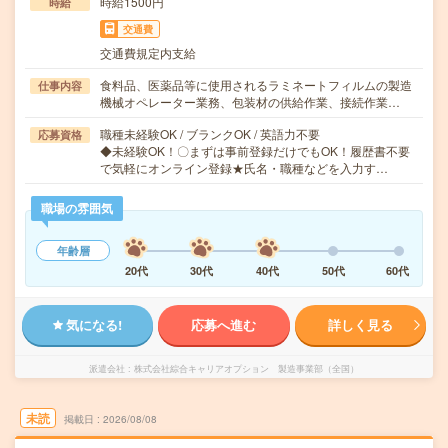
時給1500円
時給
交通費
交通費規定内支給
食料品、医薬品等に使用されるラミネートフィルムの製造
仕事内容
機械オペレーター業務、包装材の供給作業、接続作業…
職種未経験OK / ブランクOK / 英語力不要
応募資格
◆未経験OK！〇まずは事前登録だけでもOK！履歴書不要
で気軽にオンライン登録★氏名・職種などを入力す…
職場の雰囲気
年齢層
20代
30代
40代
50代
60代
気になる!
応募へ進む
詳しく見る
派遣会社
株式会社綜合キャリアオプション 製造事業部（全国）
未読
掲載日
2026/08/08