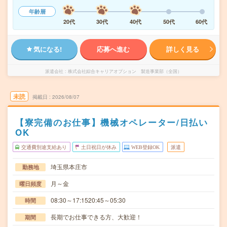
年齢層
20代
30代
40代
50代
60代
気になる!
応募へ進む
詳しく見る
派遣会社
株式会社綜合キャリアオプション 製造事業部（全国）
未読
掲載日
2026/08/07
【寮完備のお仕事】機械オペレーター/日払い
OK
交通費別途支給あり
土日祝日が休み
WEB登録OK
派遣
埼玉県本庄市
勤務地
月～金
曜日頻度
08:30～17:1520:45～05:30
時間
長期でお仕事できる方、大歓迎！
期間