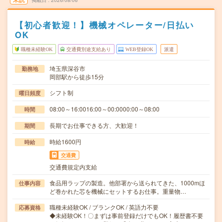
掲載日
2026/08/06
【初心者歓迎！】機械オペレーター/日払い
OK
職種未経験OK
交通費別途支給あり
WEB登録OK
派遣
埼玉県深谷市
勤務地
岡部駅から徒歩15分
シフト制
曜日頻度
08:00～16:0016:00～00:0000:00～08:00
時間
長期でお仕事できる方、大歓迎！
期間
時給1600円
時給
交通費
交通費規定内支給
食品用ラップの製造。他部署から送られてきた、1000mほ
仕事内容
ど巻かれた芯を機械にセットするお仕事。重量物…
職種未経験OK / ブランクOK / 英語力不要
応募資格
◆未経験OK！〇まずは事前登録だけでもOK！履歴書不要