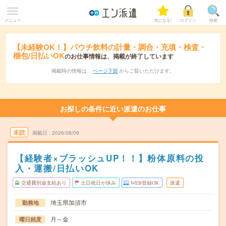
メニュー
気になる!
ログイン
検索
【未経験OK！】パウチ飲料の計量・調合・充填・検査・
梱包/日払いOK
のお仕事情報は、掲載が終了しています
掲載時の情報は、
ページ下部
からご覧いただけます。
お探しの条件に近い派遣のお仕事
未読
掲載日
2026/08/09
【経験者×ブラッシュUP！！】粉体原料の投
入・運搬/日払いOK
交通費別途支給あり
土日祝日が休み
WEB登録OK
派遣
埼玉県加須市
勤務地
月～金
曜日頻度