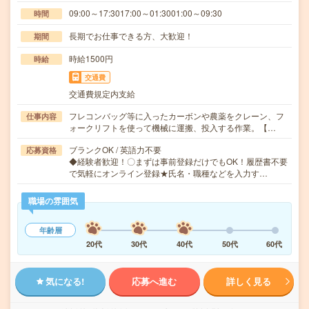
09:00～17:3017:00～01:3001:00～09:30
時間
長期でお仕事できる方、大歓迎！
期間
時給1500円
時給
交通費
交通費規定内支給
フレコンバッグ等に入ったカーボンや農薬をクレーン、フ
仕事内容
ォークリフトを使って機械に運搬、投入する作業。【…
ブランクOK / 英語力不要
応募資格
◆経験者歓迎！〇まずは事前登録だけでもOK！履歴書不要
で気軽にオンライン登録★氏名・職種などを入力す…
職場の雰囲気
年齢層
20代
30代
40代
50代
60代
気になる!
応募へ進む
詳しく見る