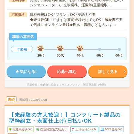
シンオペレーター)、充填業務、運搬等(重量物取…
職種未経験OK / ブランクOK / 英語力不要
応募資格
◆未経験OK！〇まずは事前登録だけでもOK！履歴書不要
で気軽にオンライン登録★氏名・職種などを入力す…
職場の雰囲気
年齢層
20代
30代
40代
50代
60代
気になる!
応募へ進む
詳しく見る
派遣会社
株式会社綜合キャリアオプション 製造事業部（全国）
未読
掲載日
2026/08/08
【未経験の方大歓迎！】コンクリート製品の
型枠組立・表面仕上げ/日払いOK
職種未経験OK
交通費別途支給あり
土日祝日が休み
WEB登録OK