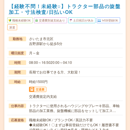
【経験不問！未経験○】トラクター部品の旋盤
加工・寸法検査/日払いOK
職種未経験OK
交通費別途支給あり
土日祝日が休み
WEB登録OK
派遣
さいたま市北区
勤務地
吉野原駅から徒歩5分
月～金
曜日頻度
08:00～16:5020:00～04:10
時間
長期でお仕事できる方、大歓迎！
期間
時給1500円
時給
交通費
交通費規定内支給
トラクターに使用されるハウジングやブレーキ部品、車軸
仕事内容
部品の加工業務。旋盤機械に部品をセットして加工ス…
職種未経験OK / ブランクOK / 英語力不要
応募資格
◆未経験OK！〇まずは事前登録だけでもOK！履歴書不要
で気軽にオンライン登録★氏名・職種などを入力す…