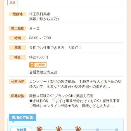
派遣
埼玉県日高市
勤務地
高麗川駅から車7分
月～金
曜日頻度
08:00～17:00
時間
長期でお仕事できる方、大歓迎！
期間
時給1500円
時給
交通費
交通費規定内支給
コンクリート製品の製造補助。(1)原料を投入するための型
仕事内容
枠の組立、金具などの取付や型枠内部への塗料の…
職種未経験OK / ブランクOK / 英語力不要
応募資格
◆未経験OK！〇まずは事前登録だけでもOK！履歴書不要
で気軽にオンライン登録★氏名・職種などを入力す…
職場の雰囲気
年齢層