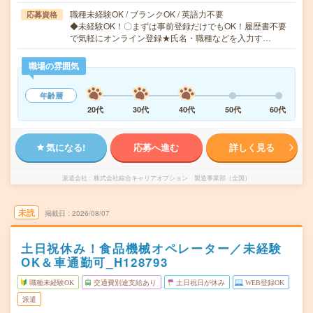
職種未経験OK / ブランクOK / 英語力不要
応募資格
◆未経験OK！〇まずは事前登録だけでもOK！履歴書不要
で気軽にオンライン登録★氏名・職種などを入力す…
職場の雰囲気
年齢層
20代
30代
40代
50代
60代
気になる!
応募へ進む
詳しく見る
派遣会社
株式会社綜合キャリアオプション 製造事業部（全国）
未読
掲載日
2026/08/07
土日祝休み！食品機械オペレーター／未経験
OK＆車通勤可_H128793
職種未経験OK
交通費別途支給あり
土日祝日が休み
WEB登録OK
派遣