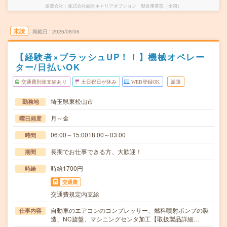
派遣会社
株式会社綜合キャリアオプション 製造事業部（全国）
未読
掲載日
2026/08/06
【経験者×ブラッシュUP！！】機械オペレー
ター/日払いOK
交通費別途支給あり
土日祝日が休み
WEB登録OK
派遣
埼玉県東松山市
勤務地
月～金
曜日頻度
06:00～15:0018:00～03:00
時間
長期でお仕事できる方、大歓迎！
期間
時給1700円
時給
交通費
交通費規定内支給
自動車のエアコンのコンプレッサー、燃料噴射ポンプの製
仕事内容
造、NC旋盤、マシニングセンタ加工【取扱製品詳細…