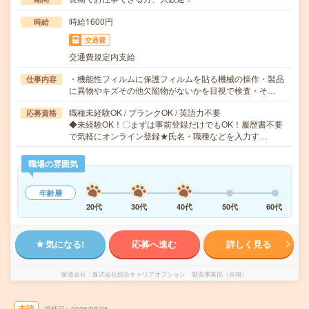
時給1600円
時給
交通費
交通費規定内支給
・機能性フィルムに保護フィルムを貼る機械の操作・製品
仕事内容
に異物やキズその他欠陥物がないかを目視で検査・そ…
職種未経験OK / ブランクOK / 英語力不要
応募資格
◆未経験OK！〇まずは事前登録だけでもOK！履歴書不要
で気軽にオンライン登録★氏名・職種などを入力す…
職場の雰囲気
年齢層
20代
30代
40代
50代
60代
気になる!
応募へ進む
詳しく見る
派遣会社
株式会社綜合キャリアオプション 製造事業部（全国）
未読