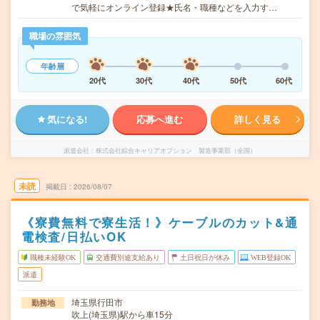
で気軽にオンライン登録★氏名・職種などを入力す…
職場の雰囲気
年齢層
20代
30代
40代
50代
60代
気になる!
応募へ進む
詳しく見る
派遣会社
株式会社綜合キャリアオプション 製造事業部（全国）
未読
掲載日
2026/08/07
《寮費無料で寮生活！》ケーブルのカット&通
電検査/日払いOK
職種未経験OK
交通費別途支給あり
土日祝日が休み
WEB登録OK
派遣
埼玉県行田市
勤務地
吹上(埼玉県)駅から車15分