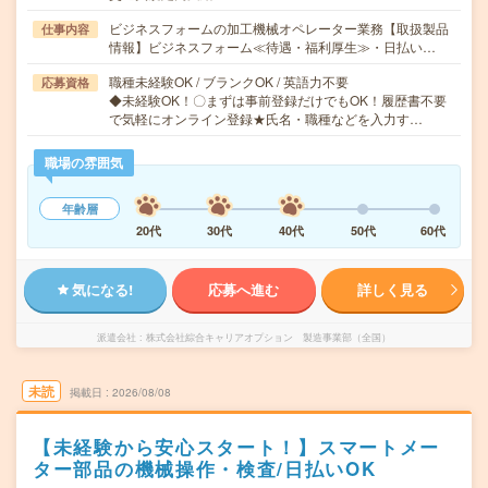
ビジネスフォームの加工機械オペレーター業務【取扱製品
仕事内容
情報】ビジネスフォーム≪待遇・福利厚生≫・日払い…
職種未経験OK / ブランクOK / 英語力不要
応募資格
◆未経験OK！〇まずは事前登録だけでもOK！履歴書不要
で気軽にオンライン登録★氏名・職種などを入力す…
職場の雰囲気
年齢層
20代
30代
40代
50代
60代
気になる!
応募へ進む
詳しく見る
派遣会社
株式会社綜合キャリアオプション 製造事業部（全国）
未読
掲載日
2026/08/08
【未経験から安心スタート！】スマートメー
ター部品の機械操作・検査/日払いOK