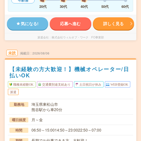
年齢層
20代
30代
40代
50代
60代
気になる!
応募へ進む
詳しく見る
派遣会社
株式会社ウィルオブ・ワーク FO事業部
未読
掲載日
2026/08/06
【未経験の方大歓迎！】機械オペレーター/日
払いOK
職種未経験OK
交通費別途支給あり
土日祝日が休み
WEB登録OK
派遣
埼玉県東松山市
勤務地
熊谷駅から車20分
月～金
曜日頻度
06:50～15:0014:50～23:0022:50～07:00
時間
長期でお仕事できる方、大歓迎！
期間