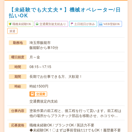
【未経験でも大丈夫＊】機械オペレーター/日
払いOK
職種未経験OK
交通費別途支給あり
土日祝日が休み
WEB登録OK
派遣
埼玉県飯能市
勤務地
飯能駅から車10分
月～金
曜日頻度
08:15～17:15
時間
長期でお仕事できる方、大歓迎！
期間
時給1500円
時給
交通費
交通費規定内支給
塗装作業の前工程と、後工程を行って貰います。前工程は
仕事内容
他の場所からプラスチック部品を移動させ、ホコリや…
職種未経験OK / ブランクOK / 英語力不要
応募資格
◆未経験OK！〇まずは事前登録だけでもOK！履歴書不要