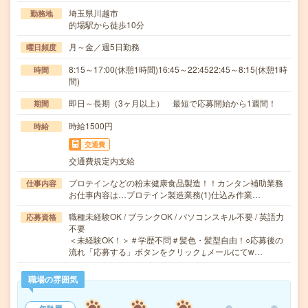
埼玉県川越市
勤務地
的場駅から徒歩10分
月～金／週5日勤務
曜日頻度
8:15～17:00(休憩1時間)16:45～22:4522:45～8:15(休憩1時
時間
間)
即日～長期（3ヶ月以上） 最短で応募開始から1週間！
期間
時給1500円
時給
交通費
交通費規定内支給
プロテインなどの粉末健康食品製造！！カンタン補助業務
仕事内容
お仕事内容は…プロテイン製造業務(1)仕込み作業…
職種未経験OK / ブランクOK / パソコンスキル不要 / 英語力
応募資格
不要
＜未経験OK！＞＃学歴不問＃髪色・髪型自由！○応募後の
流れ「応募する」ボタンをクリック↓メールにてw…
職場の雰囲気