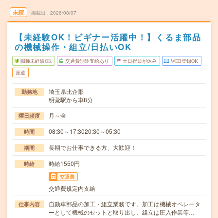
未読
掲載日
2026/08/07
【未経験OK！ビギナー活躍中！】くるま部品
の機械操作・組立/日払いOK
職種未経験OK
交通費別途支給あり
土日祝日が休み
WEB登録OK
派遣
埼玉県比企郡
勤務地
明覚駅から車8分
月～金
曜日頻度
08:30～17:3020:30～05:30
時間
長期でお仕事できる方、大歓迎！
期間
時給1550円
時給
交通費
交通費規定内支給
自動車部品の加工・組立業務です。加工は機械オペレータ
仕事内容
ーとして機械のセットと取り出し、組立は圧入作業等…