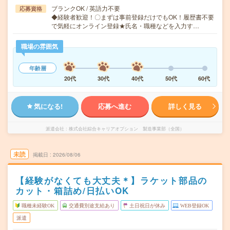
ブランクOK / 英語力不要
応募資格
◆経験者歓迎！〇まずは事前登録だけでもOK！履歴書不要
で気軽にオンライン登録★氏名・職種などを入力す…
職場の雰囲気
年齢層
20代
30代
40代
50代
60代
気になる!
応募へ進む
詳しく見る
派遣会社
株式会社綜合キャリアオプション 製造事業部（全国）
未読
掲載日
2026/08/06
【経験がなくても大丈夫＊】ラケット部品の
カット・箱詰め/日払いOK
職種未経験OK
交通費別途支給あり
土日祝日が休み
WEB登録OK
派遣