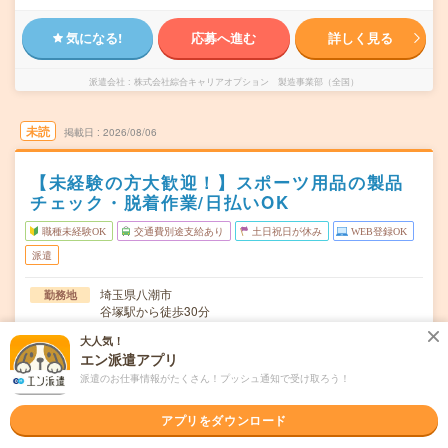
気になる!
応募へ進む
詳しく見る
派遣会社
株式会社綜合キャリアオプション 製造事業部（全国）
未読
掲載日
2026/08/06
【未経験の方大歓迎！】スポーツ用品の製品
チェック・脱着作業/日払いOK
職種未経験OK
交通費別途支給あり
土日祝日が休み
WEB登録OK
派遣
埼玉県八潮市
勤務地
谷塚駅から徒歩30分
大人気！
月～金
曜日頻度
エン派遣アプリ
07:20～15:5512:25～21:0008:20～16:55
時間
派遣のお仕事情報がたくさん！プッシュ通知で受け取ろう！
長期でお仕事できる方、大歓迎！
期間
アプリをダウンロード
時給1700円
時給