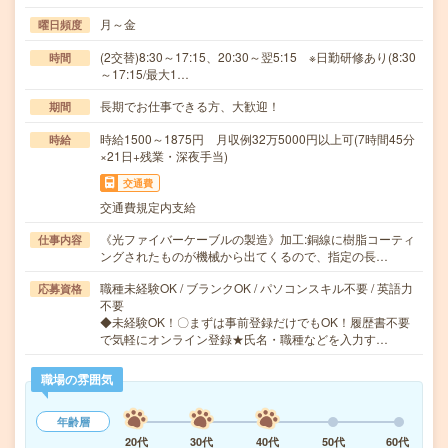
月～金
曜日頻度
(2交替)8:30～17:15、20:30～翌5:15 ※日勤研修あり(8:30
時間
～17:15/最大1…
長期でお仕事できる方、大歓迎！
期間
時給1500～1875円 月収例32万5000円以上可(7時間45分
時給
×21日+残業・深夜手当)
交通費
交通費規定内支給
《光ファイバーケーブルの製造》加工:銅線に樹脂コーティ
仕事内容
ングされたものが機械から出てくるので、指定の長…
職種未経験OK / ブランクOK / パソコンスキル不要 / 英語力
応募資格
不要
◆未経験OK！〇まずは事前登録だけでもOK！履歴書不要
で気軽にオンライン登録★氏名・職種などを入力す…
職場の雰囲気
年齢層
20代
30代
40代
50代
60代