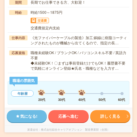
長期でお仕事できる方、大歓迎！
期間
時給1500～1875円
時給
交通費
交通費規定内支給
《光ファイバーケーブルの製造》加工:銅線に樹脂コーティ
仕事内容
ングされたものが機械から出てくるので、指定の長…
職種未経験OK / ブランクOK / パソコンスキル不要 / 英語力
応募資格
不要
◆未経験OK！〇まずは事前登録だけでもOK！履歴書不要
で気軽にオンライン登録★氏名・職種などを入力す…
職場の雰囲気
年齢層
20代
30代
40代
50代
60代
気になる!
応募へ進む
詳しく見る
派遣会社
株式会社綜合キャリアオプション 製造事業部（全国）