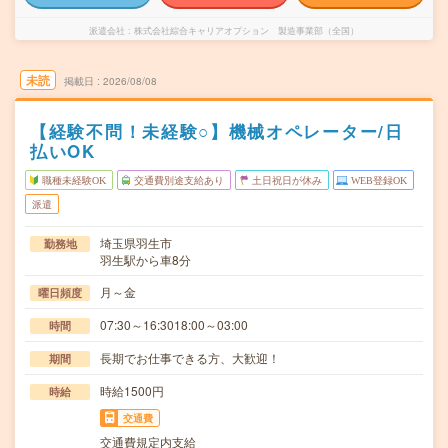
派遣会社
株式会社綜合キャリアオプション 製造事業部（全国）
未読
掲載日
2026/08/08
【経験不問！未経験○】機械オペレーター/日
払いOK
職種未経験OK
交通費別途支給あり
土日祝日が休み
WEB登録OK
派遣
埼玉県羽生市
勤務地
羽生駅から車8分
月～金
曜日頻度
07:30～16:3018:00～03:00
時間
長期でお仕事できる方、大歓迎！
期間
時給1500円
時給
交通費
交通費規定内支給