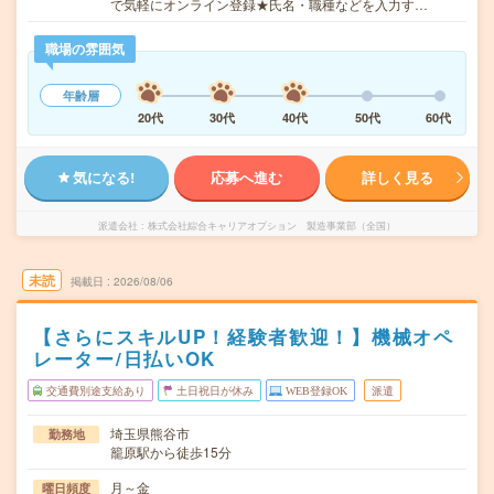
で気軽にオンライン登録★氏名・職種などを入力す…
職場の雰囲気
年齢層
20代
30代
40代
50代
60代
気になる!
応募へ進む
詳しく見る
派遣会社
株式会社綜合キャリアオプション 製造事業部（全国）
未読
掲載日
2026/08/06
【さらにスキルUP！経験者歓迎！】機械オペ
レーター/日払いOK
交通費別途支給あり
土日祝日が休み
WEB登録OK
派遣
埼玉県熊谷市
勤務地
籠原駅から徒歩15分
月～金
曜日頻度