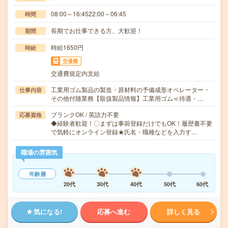
08:00～16:4522:00～06:45
時間
長期でお仕事できる方、大歓迎！
期間
時給1650円
時給
交通費
交通費規定内支給
工業用ゴム製品の製造・原材料の予備成形オペレーター・
仕事内容
その他付随業務【取扱製品情報】工業用ゴム≪待遇・…
ブランクOK / 英語力不要
応募資格
◆経験者歓迎！〇まずは事前登録だけでもOK！履歴書不要
で気軽にオンライン登録★氏名・職種などを入力す…
職場の雰囲気
年齢層
20代
30代
40代
50代
60代
気になる!
応募へ進む
詳しく見る