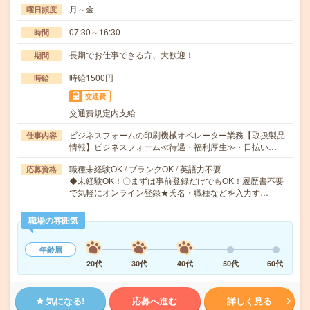
月～金
曜日頻度
07:30～16:30
時間
長期でお仕事できる方、大歓迎！
期間
時給1500円
時給
交通費
交通費規定内支給
ビジネスフォームの印刷機械オペレーター業務【取扱製品
仕事内容
情報】ビジネスフォーム≪待遇・福利厚生≫・日払い…
職種未経験OK / ブランクOK / 英語力不要
応募資格
◆未経験OK！〇まずは事前登録だけでもOK！履歴書不要
で気軽にオンライン登録★氏名・職種などを入力す…
職場の雰囲気
年齢層
20代
30代
40代
50代
60代
気になる!
応募へ進む
詳しく見る