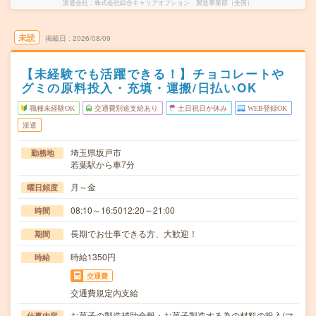
派遣会社
株式会社綜合キャリアオプション 製造事業部（全国）
未読
掲載日
2026/08/09
【未経験でも活躍できる！】チョコレートや
グミの原料投入・充填・運搬/日払いOK
職種未経験OK
交通費別途支給あり
土日祝日が休み
WEB登録OK
派遣
埼玉県坂戸市
勤務地
若葉駅から車7分
月～金
曜日頻度
08:10～16:5012:20～21:00
時間
長期でお仕事できる方、大歓迎！
期間
時給1350円
時給
交通費
交通費規定内支給
お菓子の製造補助全般・お菓子製造する為の材料の投入(マ
仕事内容