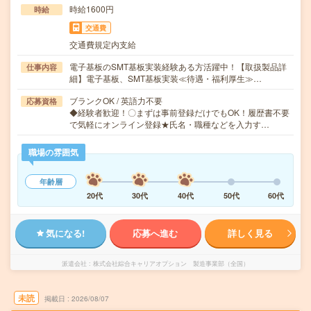
時給1600円
時給
交通費
交通費規定内支給
電子基板のSMT基板実装経験ある方活躍中！【取扱製品詳
仕事内容
細】電子基板、SMT基板実装≪待遇・福利厚生≫…
ブランクOK / 英語力不要
応募資格
◆経験者歓迎！〇まずは事前登録だけでもOK！履歴書不要
で気軽にオンライン登録★氏名・職種などを入力す…
職場の雰囲気
年齢層
20代
30代
40代
50代
60代
気になる!
応募へ進む
詳しく見る
派遣会社
株式会社綜合キャリアオプション 製造事業部（全国）
未読
掲載日
2026/08/07