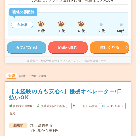
職場の雰囲気
年齢層
20代
30代
40代
50代
60代
気になる!
応募へ進む
詳しく見る
派遣会社
株式会社綜合キャリアオプション 製造事業部（全国）
未読
掲載日
2026/08/08
【未経験の方も安心○】機械オペレーター/日
払いOK
職種未経験OK
交通費別途支給あり
土日祝日が休み
WEB登録OK
派遣
埼玉県羽生市
勤務地
羽生駅から車8分