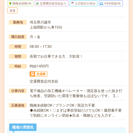
職種未経験OK
交通費別途支給あり
土日祝日が休み
WEB登録OK
派遣
埼玉県川越市
勤務地
上福岡駅から車10分
月～金
曜日頻度
08:30～17:30
時間
長期でお仕事できる方、大歓迎！
期間
時給1450円
時給
交通費
交通費規定内支給
電子備品の加工機械オペレーター・測定器を使った抜き打
仕事内容
ち検査。空調効いた環境で重量物もほぼないです。【…
職種未経験OK / ブランクOK / 英語力不要
応募資格
◆未経験OK！〇まずは事前登録だけでもOK！履歴書不要
で気軽にオンライン登録★氏名・職種などを入力す…
職場の雰囲気