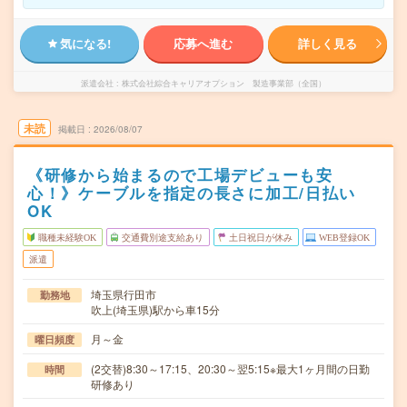
気になる!
応募へ進む
詳しく見る
派遣会社
株式会社綜合キャリアオプション 製造事業部（全国）
未読
掲載日
2026/08/07
《研修から始まるので工場デビューも安
心！》ケーブルを指定の長さに加工/日払い
OK
職種未経験OK
交通費別途支給あり
土日祝日が休み
WEB登録OK
派遣
埼玉県行田市
勤務地
吹上(埼玉県)駅から車15分
月～金
曜日頻度
(2交替)8:30～17:15、20:30～翌5:15※最大1ヶ月間の日勤
時間
研修あり