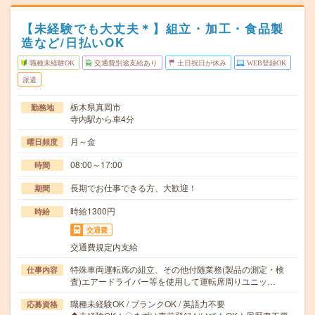
【未経験でも大丈夫＊】組立・加工・食品製
造など/日払いOK
職種未経験OK
交通費別途支給あり
土日祝日が休み
WEB登録OK
派遣
栃木県真岡市
勤務地
寺内駅から車4分
月～金
曜日頻度
08:00～17:00
時間
長期でお仕事できる方、大歓迎！
期間
時給1300円
時給
交通費
交通費規定内支給
特殊車両運転席の組立、その他付随業務(製品の測定・検
仕事内容
査)エアードライバー等を使用して運転席周りユニッ…
職種未経験OK / ブランクOK / 英語力不要
応募資格