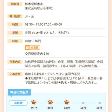
栃木県栃木市
勤務地
東武金崎駅から車8分
月～金
曜日頻度
08:30～17:0017:00～00:00
時間
長期でお仕事できる方、大歓迎！
期間
時給1215円
時給
交通費
交通費規定内支給
熱処理金属部品の段取り作業、運搬【取扱製品情報】金属
仕事内容
製品≪待遇・福利厚生≫・日払い制度・社会保険完備…
職種未経験OK / ブランクOK / 英語力不要
応募資格
◆未経験OK！〇まずは事前登録だけでもOK！履歴書不要
で気軽にオンライン登録★氏名・職種などを入力す…
職場の雰囲気
年齢層
20代
30代
40代
50代
60代