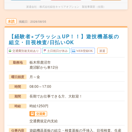
派遣会社
株式会社綜合キャリアオプション 製造事業部（全国）
未読
掲載日
2026/08/05
【経験者×ブラッシュUP！！】遊技機基板の
組立・目視検査/日払いOK
交通費別途支給あり
土日祝日が休み
WEB登録OK
派遣
栃木県鹿沼市
勤務地
鹿沼駅から車12分
月～金
曜日頻度
08:00～17:00
時間
長期でお仕事できる方、大歓迎！
期間
時給1250円
時給
交通費
交通費規定内支給
遊戯機器基板の組立・検査基板の手挿入、目視検査、生産
仕事内容