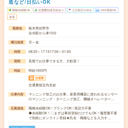
造など/日払いOK
職種未経験OK
交通費別途支給あり
土日祝日が休み
WEB登録OK
派遣
栃木県佐野市
勤務地
吉水駅から車10分
月～金
曜日頻度
08:20～17:1517:00～01:50
時間
長期でお仕事できる方、大歓迎！
期間
時給1600円
時給
交通費
交通費規定内支給
マシニング加工のお仕事。産業用機器に使われるセンサー
仕事内容
のマシンニング・ターニング加工、機械オペレーター…
職種未経験OK / ブランクOK / 英語力不要
応募資格
◆未経験OK！〇まずは事前登録だけでもOK！履歴書不要
で気軽にオンライン登録★氏名・職種などを入力す…