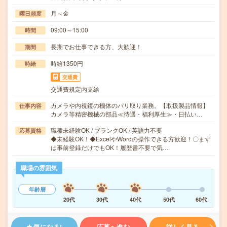
月～金
曜日頻度
09:00～15:00
時間
長期でお仕事できる方、大歓迎！
期間
時給1350円
時給
交通費
交通費規定内支給
カメラや内視鏡の機体のバリ取り業務。【取扱製品情報】
仕事内容
カメラ等精密機械の部品≪待遇・福利厚生≫・日払い…
職種未経験OK / ブランクOK / 英語力不要
応募資格
◆未経験OK！◆ExcelやWordの操作できる方歓迎！〇まず
は事前登録だけでもOK！履歴書不要で気…
職場の雰囲気
年齢層
20代
30代
40代
50代
60代
気になる!
応募へ進む
詳しく見る