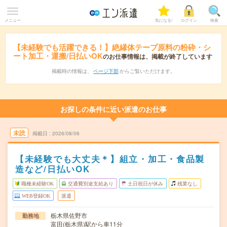
メニュー
気になる!
ログイン
検索
【未経験でも活躍できる！】絶縁体テープ原料の粉砕・シ
ート加工・運搬/日払いOK
のお仕事情報は、掲載が終了しています
掲載時の情報は、
ページ下部
からご覧いただけます。
お探しの条件に近い派遣のお仕事
未読
掲載日
2026/08/06
【未経験でも大丈夫＊】組立・加工・食品製
造など/日払いOK
職種未経験OK
交通費別途支給あり
土日祝日が休み
残業なし
WEB登録OK
派遣
栃木県佐野市
勤務地
富田(栃木県)駅から車11分