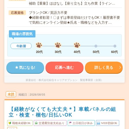
補助【重量】ほぼなし【座り立ち】立ち作業【ライン…
ブランクOK / 英語力不要
応募資格
◆経験者歓迎！〇まずは事前登録だけでもOK！履歴書不要
で気軽にオンライン登録★氏名・職種などを入力す…
職場の雰囲気
年齢層
20代
30代
40代
50代
60代
気になる!
応募へ進む
詳しく見る
派遣会社
株式会社綜合キャリアオプション 製造事業部（全国）
未読
掲載日
2026/08/05
【経験がなくても大丈夫＊】車載パネルの組
立・検査・梱包/日払いOK
職種未経験OK
交通費別途支給あり
土日祝日が休み
WEB登録OK