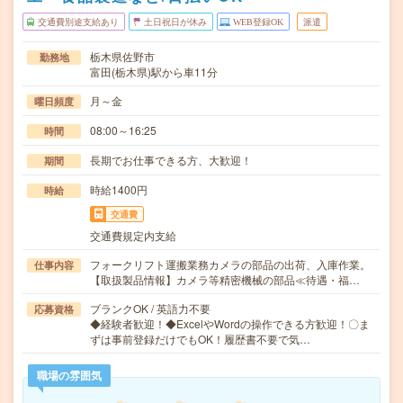
交通費別途支給あり
土日祝日が休み
WEB登録OK
派遣
栃木県佐野市
勤務地
富田(栃木県)駅から車11分
月～金
曜日頻度
08:00～16:25
時間
長期でお仕事できる方、大歓迎！
期間
時給1400円
時給
交通費
交通費規定内支給
フォークリフト運搬業務カメラの部品の出荷、入庫作業。
仕事内容
【取扱製品情報】カメラ等精密機械の部品≪待遇・福…
ブランクOK / 英語力不要
応募資格
◆経験者歓迎！◆ExcelやWordの操作できる方歓迎！〇ま
ずは事前登録だけでもOK！履歴書不要で気…
職場の雰囲気