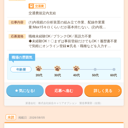
交通費
交通費規定内支給
(1)内視鏡の分析装置の組み立て作業、配線作業重
仕事内容
量:Max15キロくらいだが基本持たない。(2)内視…
職種未経験OK / ブランクOK / 英語力不要
応募資格
◆未経験OK！〇まずは事前登録だけでもOK！履歴書不要
で気軽にオンライン登録★氏名・職種などを入力す…
職場の雰囲気
年齢層
20代
30代
40代
50代
60代
気になる!
応募へ進む
詳しく見る
派遣会社
株式会社綜合キャリアオプション 製造事業部（全国）
未読
掲載日
2026/08/05