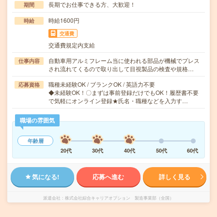
長期でお仕事できる方、大歓迎！
期間
時給1600円
時給
交通費
交通費規定内支給
自動車用アルミフレーム当に使われる部品が機械でプレス
仕事内容
され流れてくるので取り出して目視製品の検査や規格…
職種未経験OK / ブランクOK / 英語力不要
応募資格
◆未経験OK！〇まずは事前登録だけでもOK！履歴書不要
で気軽にオンライン登録★氏名・職種などを入力す…
職場の雰囲気
年齢層
20代
30代
40代
50代
60代
気になる!
応募へ進む
詳しく見る
派遣会社
株式会社綜合キャリアオプション 製造事業部（全国）