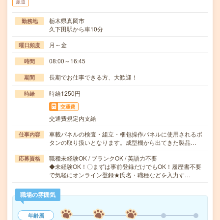
派遣
栃木県真岡市
勤務地
久下田駅から車10分
月～金
曜日頻度
08:00～16:45
時間
長期でお仕事できる方、大歓迎！
期間
時給1250円
時給
交通費
交通費規定内支給
車載パネルの検査・組立・梱包操作パネルに使用されるボ
仕事内容
タンの取り扱いとなります。成型機から出てきた製品…
職種未経験OK / ブランクOK / 英語力不要
応募資格
◆未経験OK！〇まずは事前登録だけでもOK！履歴書不要
で気軽にオンライン登録★氏名・職種などを入力す…
職場の雰囲気
年齢層