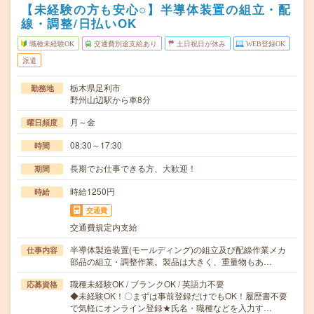
【未経験の方も安心○】半導体装置の組立・配
線・調整/日払いOK
職種未経験OK
交通費別途支給あり
土日祝日が休み
WEB登録OK
派遣
栃木県足利市
勤務地
野州山辺駅から車8分
月～金
曜日頻度
08:30～17:30
時間
長期でお仕事できる方、大歓迎！
期間
時給1250円
時給
交通費
交通費規定内支給
半導体製造装置(モールディング)の組立及び配線作業メカ
仕事内容
部品の組立・調整作業。製品は大きく、重量物もあ…
職種未経験OK / ブランクOK / 英語力不要
応募資格
◆未経験OK！〇まずは事前登録だけでもOK！履歴書不要
で気軽にオンライン登録★氏名・職種などを入力す…