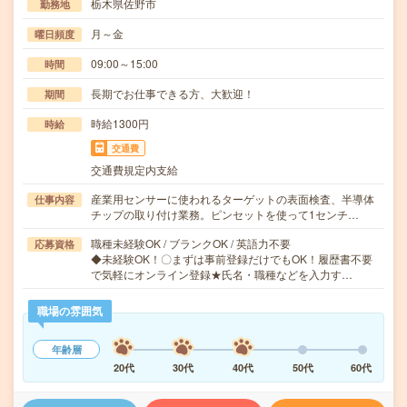
栃木県佐野市
勤務地
月～金
曜日頻度
09:00～15:00
時間
長期でお仕事できる方、大歓迎！
期間
時給1300円
時給
交通費
交通費規定内支給
産業用センサーに使われるターゲットの表面検査、半導体
仕事内容
チップの取り付け業務。ピンセットを使って1センチ…
職種未経験OK / ブランクOK / 英語力不要
応募資格
◆未経験OK！〇まずは事前登録だけでもOK！履歴書不要
で気軽にオンライン登録★氏名・職種などを入力す…
職場の雰囲気
年齢層
20代
30代
40代
50代
60代