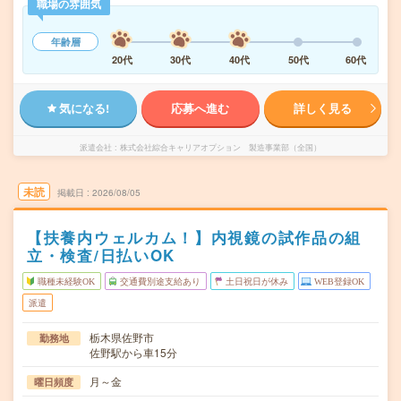
職場の雰囲気
年齢層
20代
30代
40代
50代
60代
気になる!
応募へ進む
詳しく見る
派遣会社
株式会社綜合キャリアオプション 製造事業部（全国）
未読
掲載日
2026/08/05
【扶養内ウェルカム！】内視鏡の試作品の組
立・検査/日払いOK
職種未経験OK
交通費別途支給あり
土日祝日が休み
WEB登録OK
派遣
栃木県佐野市
勤務地
佐野駅から車15分
月～金
曜日頻度