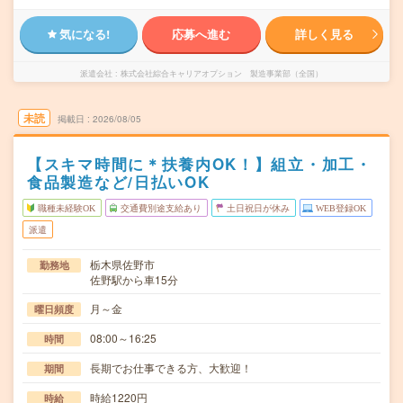
気になる!
応募へ進む
詳しく見る
派遣会社
株式会社綜合キャリアオプション 製造事業部（全国）
未読
掲載日
2026/08/05
【スキマ時間に＊扶養内OK！】組立・加工・
食品製造など/日払いOK
職種未経験OK
交通費別途支給あり
土日祝日が休み
WEB登録OK
派遣
栃木県佐野市
勤務地
佐野駅から車15分
月～金
曜日頻度
08:00～16:25
時間
長期でお仕事できる方、大歓迎！
期間
時給1220円
時給