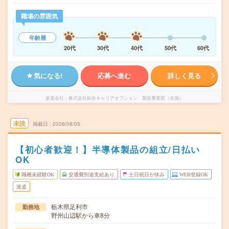
職場の雰囲気
年齢層
20代
30代
40代
50代
60代
気になる!
応募へ進む
詳しく見る
派遣会社
株式会社綜合キャリアオプション 製造事業部（全国）
未読
掲載日
2026/08/05
【初心者歓迎！】半導体製品の組立/日払い
OK
職種未経験OK
交通費別途支給あり
土日祝日が休み
WEB登録OK
派遣
栃木県足利市
勤務地
野州山辺駅から車8分