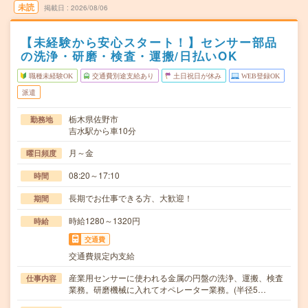
未読
掲載日
2026/08/06
【未経験から安心スタート！】センサー部品
の洗浄・研磨・検査・運搬/日払いOK
職種未経験OK
交通費別途支給あり
土日祝日が休み
WEB登録OK
派遣
栃木県佐野市
勤務地
吉水駅から車10分
月～金
曜日頻度
08:20～17:10
時間
長期でお仕事できる方、大歓迎！
期間
時給1280～1320円
時給
交通費
交通費規定内支給
産業用センサーに使われる金属の円盤の洗浄、運搬、検査
仕事内容
業務。研磨機械に入れてオペレーター業務。(半径5…