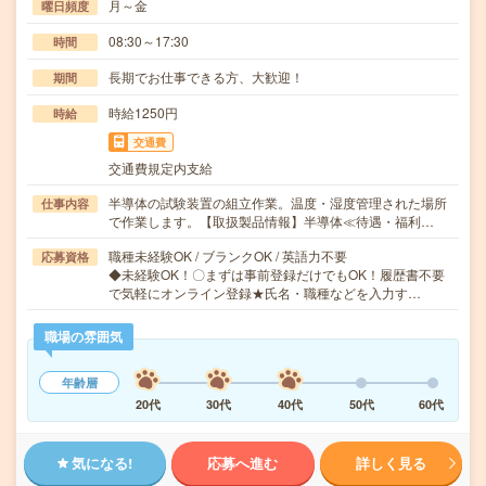
月～金
曜日頻度
08:30～17:30
時間
長期でお仕事できる方、大歓迎！
期間
時給1250円
時給
交通費
交通費規定内支給
半導体の試験装置の組立作業。温度・湿度管理された場所
仕事内容
で作業します。【取扱製品情報】半導体≪待遇・福利…
職種未経験OK / ブランクOK / 英語力不要
応募資格
◆未経験OK！〇まずは事前登録だけでもOK！履歴書不要
で気軽にオンライン登録★氏名・職種などを入力す…
職場の雰囲気
年齢層
20代
30代
40代
50代
60代
気になる!
応募へ進む
詳しく見る