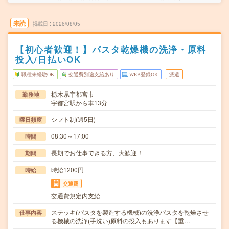
未読
掲載日
2026/08/05
【初心者歓迎！】パスタ乾燥機の洗浄・原料
投入/日払いOK
職種未経験OK
交通費別途支給あり
WEB登録OK
派遣
栃木県宇都宮市
勤務地
宇都宮駅から車13分
シフト制(週5日)
曜日頻度
08:30～17:00
時間
長期でお仕事できる方、大歓迎！
期間
時給1200円
時給
交通費
交通費規定内支給
ステッキ(パスタを製造する機械)の洗浄パスタを乾燥させ
仕事内容
る機械の洗浄(手洗い)原料の投入もあります【重…