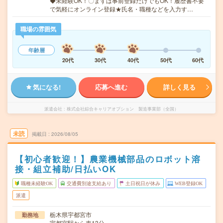
◆未経験OK！〇まずは事前登録だけでもOK！履歴書不要
で気軽にオンライン登録★氏名・職種などを入力す…
職場の雰囲気
年齢層
20代
30代
40代
50代
60代
気になる!
応募へ進む
詳しく見る
派遣会社
株式会社綜合キャリアオプション 製造事業部（全国）
未読
掲載日
2026/08/05
【初心者歓迎！】農業機械部品のロボット溶
接・組立補助/日払いOK
職種未経験OK
交通費別途支給あり
土日祝日が休み
WEB登録OK
派遣
栃木県宇都宮市
勤務地
宇都宮駅から車13分