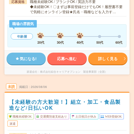
職種未経験OK / ブランクOK / 英語力不要
応募資格
◆未経験OK！〇まずは事前登録だけでもOK！履歴書不要
で気軽にオンライン登録★氏名・職種などを入力す…
職場の雰囲気
年齢層
20代
30代
40代
50代
60代
気になる!
応募へ進む
詳しく見る
派遣会社
株式会社綜合キャリアオプション 製造事業部（全国）
未読
掲載日
2026/08/06
【未経験の方大歓迎！】組立・加工・食品製
造など/日払いOK
職種未経験OK
交通費別途支給あり
土日祝日が休み
WEB登録OK
派遣