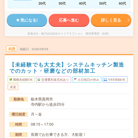
20代
30代
40代
50代
60代
気になる!
応募へ進む
詳しく見る
派遣会社
株式会社綜合キャリアオプション 製造事業部（全国）
未読
掲載日
2026/08/05
【未経験でも大丈夫】システムキッチン製造
でのカット・研磨などの部材加工
職種未経験OK
交通費別途支給あり
土日祝日が休み
WEB登録OK
派遣
栃木県真岡市
勤務地
寺内駅から徒歩20分
月～金
曜日頻度
08:15～17:00
時間
長期でお仕事できる方、大歓迎！
期間