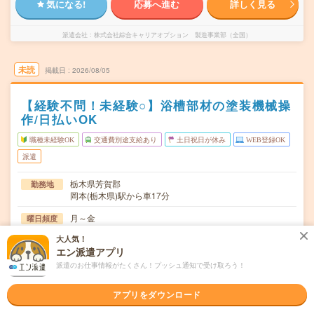
気になる!
応募へ進む
詳しく見る
派遣会社
株式会社綜合キャリアオプション 製造事業部（全国）
未読
掲載日
2026/08/05
【経験不問！未経験○】浴槽部材の塗装機械操
作/日払いOK
職種未経験OK
交通費別途支給あり
土日祝日が休み
WEB登録OK
派遣
栃木県芳賀郡
勤務地
岡本(栃木県)駅から車17分
月～金
曜日頻度
大人気！
08:00～17:0017:00～02:00
時間
エン派遣アプリ
長期でお仕事できる方、大歓迎！
期間
派遣のお仕事情報がたくさん！プッシュ通知で受け取ろう！
時給1350円
時給
アプリをダウンロード
交通費