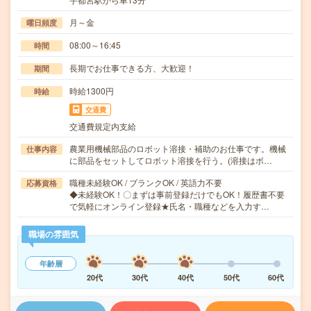
月～金
曜日頻度
08:00～16:45
時間
長期でお仕事できる方、大歓迎！
期間
時給1300円
時給
交通費
交通費規定内支給
農業用機械部品のロボット溶接・補助のお仕事です。機械
仕事内容
に部品をセットしてロボット溶接を行う。(溶接はボ…
職種未経験OK / ブランクOK / 英語力不要
応募資格
◆未経験OK！〇まずは事前登録だけでもOK！履歴書不要
で気軽にオンライン登録★氏名・職種などを入力す…
職場の雰囲気
年齢層
20代
30代
40代
50代
60代