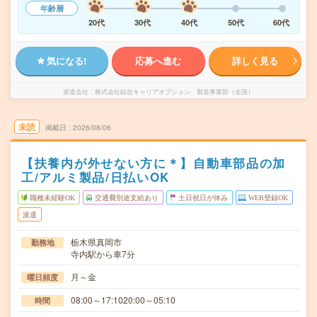
年齢層
20代
30代
40代
50代
60代
気になる!
応募へ進む
詳しく見る
派遣会社
株式会社綜合キャリアオプション 製造事業部（全国）
未読
掲載日
2026/08/06
【扶養内が外せない方に＊】自動車部品の加
工/アルミ製品/日払いOK
職種未経験OK
交通費別途支給あり
土日祝日が休み
WEB登録OK
派遣
栃木県真岡市
勤務地
寺内駅から車7分
月～金
曜日頻度
08:00～17:1020:00～05:10
時間