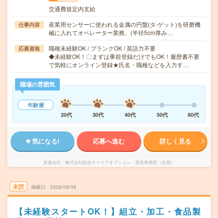
交通費規定内支給
産業用センサーに使われる金属の円盤(タ‐ゲット)を研磨機
仕事内容
械に入れてオペレーター業務。(半径5cm厚み…
職種未経験OK / ブランクOK / 英語力不要
応募資格
◆未経験OK！〇まずは事前登録だけでもOK！履歴書不要
で気軽にオンライン登録★氏名・職種などを入力す…
職場の雰囲気
年齢層
20代
30代
40代
50代
60代
気になる!
応募へ進む
詳しく見る
派遣会社
株式会社綜合キャリアオプション 製造事業部（全国）
未読
掲載日
2026/08/06
【未経験スタートOK！】組立・加工・食品製