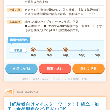
交通費規定内支給
カメラや内視鏡の機体のバリ取り業務。【取扱製品情報】
仕事内容
カメラ等精密機械の部品≪待遇・福利厚生≫・日払い…
職種未経験OK / ブランクOK / 英語力不要
応募資格
◆未経験OK！◆ExcelやWordの操作できる方歓迎！〇まず
は事前登録だけでもOK！履歴書不要で気…
職場の雰囲気
年齢層
20代
30代
40代
50代
60代
気になる!
応募へ進む
詳しく見る
派遣会社
株式会社綜合キャリアオプション 製造事業部（全国）
未読
掲載日
2026/08/06
【経験者向けマイスターワーク！】組立・加
工・食品製造など/日払いOK