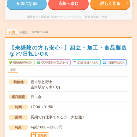
気になる!
応募へ進む
詳しく見る
派遣会社
株式会社綜合キャリアオプション 製造事業部（全国）
未読
掲載日
2026/08/06
【未経験の方も安心○】組立・加工・食品製造
など/日払いOK
職種未経験OK
交通費別途支給あり
土日祝日が休み
WEB登録OK
派遣
栃木県佐野市
勤務地
吉水駅から車10分
月～金
曜日頻度
17:00～01:50
時間
長期でお仕事できる方、大歓迎！
期間
時給1600～2000円
時給
交通費