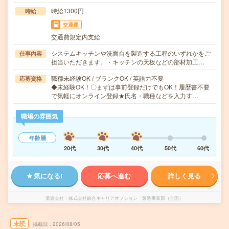
時給1300円
時給
交通費
交通費規定内支給
システムキッチンや洗面台を製造する工程のいずれかをご
仕事内容
担当いただきます。・キッチンの天板などの部材加工…
職種未経験OK / ブランクOK / 英語力不要
応募資格
◆未経験OK！〇まずは事前登録だけでもOK！履歴書不要
で気軽にオンライン登録★氏名・職種などを入力す…
職場の雰囲気
年齢層
20代
30代
40代
50代
60代
気になる!
応募へ進む
詳しく見る
派遣会社
株式会社綜合キャリアオプション 製造事業部（全国）
未読
掲載日
2026/08/05