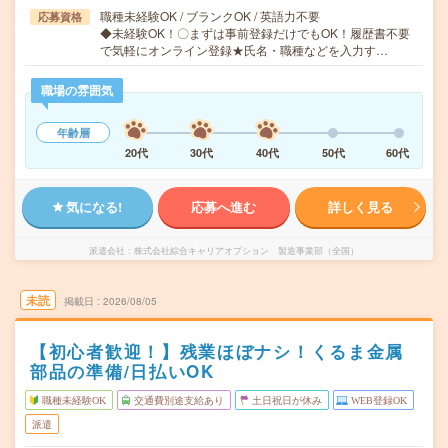
職種未経験OK / ブランクOK / 英語力不要
応募資格
◆未経験OK！〇まずは事前登録だけでもOK！履歴書不要
で気軽にオンライン登録★氏名・職種などを入力す…
職場の雰囲気
年齢層
20代
30代
40代
50代
60代
気になる!
応募へ進む
詳しく見る
派遣会社
株式会社綜合キャリアオプション 製造事業部（全国）
未読
掲載日
2026/08/05
【初心者歓迎！】残業ほぼナシ！くるま金属
部品の準備/日払いOK
職種未経験OK
交通費別途支給あり
土日祝日が休み
WEB登録OK
派遣