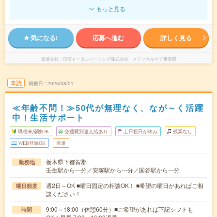
もっと見る
気になる!
応募へ進む
詳しく見る
派遣会社
日研トータルソーシング株式会社 メディカルケア事業部
未読
掲載日
2026/08/01
≪年齢不問！≫50代が無理なく、なが～く活躍
中！生活サポート
職種未経験OK
交通費別途支給あり
土日祝日が休み
残業なし
WEB登録OK
派遣
栃木県下都賀郡
勤務地
壬生駅から---分／安塚駅から---分／国谷駅から---分
週2日～OK ■曜日固定の相談OK！ ■希望の曜日があればご相
曜日頻度
談ください！
9:00～18:00（休憩60分）■ご希望があれば下記シフトも
時間