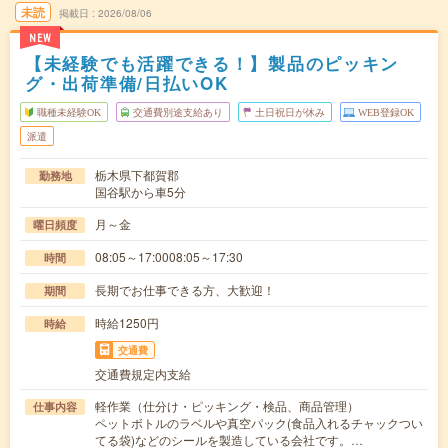
未読
掲載日
2026/08/06
NEW
【未経験でも活躍できる！】製品のピッキン
グ・出荷準備/日払いOK
職種未経験OK
交通費別途支給あり
土日祝日が休み
WEB登録OK
派遣
栃木県下都賀郡
勤務地
国谷駅から車5分
月～金
曜日頻度
08:05～17:0008:05～17:30
時間
長期でお仕事できる方、大歓迎！
期間
時給1250円
時給
交通費
交通費規定内支給
軽作業（仕分け・ピッキング・検品、商品管理）
仕事内容
ペットボトルのラベルや真空パック(食品入れるチャックつい
てる袋)などのシールを製造している会社です。…