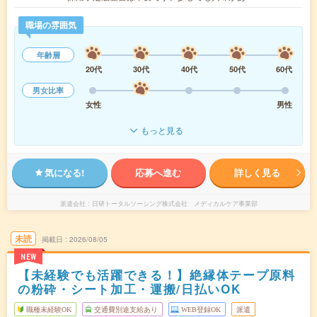
職場の雰囲気
年齢層
20代
30代
40代
50代
60代
男女比率
女性
男性
もっと見る
気になる!
応募へ進む
詳しく見る
派遣会社
日研トータルソーシング株式会社 メディカルケア事業部
未読
掲載日
2026/08/05
NEW
【未経験でも活躍できる！】絶縁体テープ原料
の粉砕・シート加工・運搬/日払いOK
職種未経験OK
交通費別途支給あり
WEB登録OK
派遣