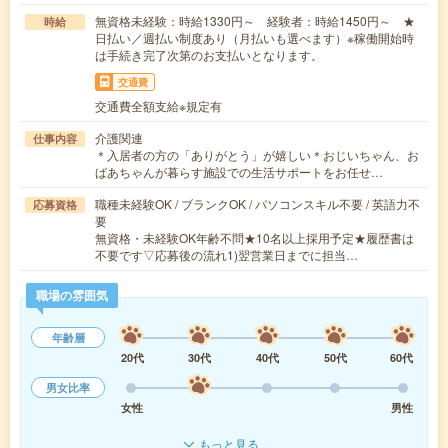
無資格未経験：時給1330円～ 経験者：時給1450円～ ★
時給
日払い／週払い制度あり（月払いも選べます）※稼働開始時
は手続き完了次第のお支払いとなります。
交通費
交通費全額支給※規定有
介護関連
仕事内容
＊入居者の方の「ありがとう」が嬉しい＊おじいちゃん、お
ばあちゃんが暮らす施設での生活サポートをお任せ…
職種未経験OK / ブランクOK / パソコンスキル不要 / 英語力不
応募資格
要
無資格・未経験OK年齢不問★10名以上採用予定★履歴書は
不要です▽応募後の流れ1)翌営業日までに担当…
職場の雰囲気
年齢層
20代
30代
40代
50代
60代
男女比率
女性
男性
もっと見る