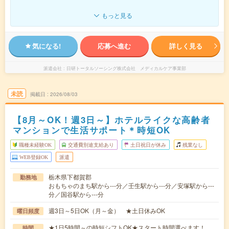
もっと見る
気になる!
応募へ進む
詳しく見る
派遣会社
日研トータルソーシング株式会社 メディカルケア事業部
未読
掲載日
2026/08/03
【8月～OK！週3日～】ホテルライクな高齢者
マンションで生活サポート＊時短OK
職種未経験OK
交通費別途支給あり
土日祝日が休み
残業なし
WEB登録OK
派遣
栃木県下都賀郡
勤務地
おもちゃのまち駅から---分／壬生駅から---分／安塚駅から---
分／国谷駅から---分
週3日～5日OK（月～金） ★土日休みOK
曜日頻度
★1日5時間～の時短シフトOK★スタート時間選べます！
時間