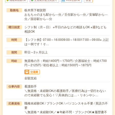
職種未経験OK
交通費別途支給あり
WEB登録OK
派遣
栃木県下都賀郡
勤務地
おもちゃのまち駅から---分／壬生駅から---分／安塚駅から---
分／国谷駅から---分
シフト制（月～日） ※平日のみなどの相談もOK ※週3なども
曜日頻度
相談OK
【シフト例】07:00～16:0009:00～18:0017:00～09:00※ 上記
時間
は一例です！そ…
即日～2ヶ月以上
期間
無資格の方：時給1400円～1750円 / 介護福祉士：時給1700
時給
円～2125円 / 初任者以上：時給1500円～1875円
交通費
全額支給
看護助手
仕事内容
＼無資格・未経験OKの看護助手／医療行為は一切行わない
ので未経験でも安心！▽具体的には…・リネンやシ…
職種未経験OK / ブランクOK / パソコンスキル不要 / 英語力不
応募資格
要
＼無資格＊未経験OK／★年齢不問・ブランクOK★履歴書不