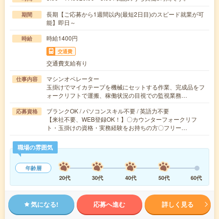
長期【ご応募から1週間以内(最短2日目)のスピード就業が可
期間
能】即日～
時給1400円
時給
交通費
交通費支給有り
マシンオペレーター
仕事内容
玉掛けでマイカテープを機械にセットする作業、完成品をフ
ォークリフトで運搬、稼働状況の目視での監視業務…
ブランクOK / パソコンスキル不要 / 英語力不要
応募資格
【来社不要、WEB登録OK！】〇カウンターフォークリフ
ト・玉掛けの資格・実務経験をお持ちの方〇フリー…
職場の雰囲気
年齢層
20代
30代
40代
50代
60代
気になる!
応募へ進む
詳しく見る