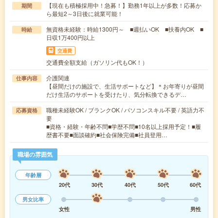
【現在も積極採用中！急募！】勤務1年以上が多数！応募か
期間
ら最短2～3日後に就業可能！
無資格未経験：時給1300円～ ■週払いOK ■扶養内OK ■
時給
日収1万400円以上
交通費
交通費全額支給（ガソリン代もOK！）
介護関連
仕事内容
【昼間だけの施設で、生活サポートなど】＊お年寄りが昼間
だけ生活のサポートを受けたり、気分転換できるデ…
職種未経験OK / ブランクOK / パソコンスキル不要 / 英語力不
応募資格
要
■資格・経験・年齢不問■学歴不問■10名以上採用予定！■履
歴書不要■面談確約■社会保険完備■社員登用…
職場の雰囲気
年齢層
20代
30代
40代
50代
60代
男女比率
女性
男性