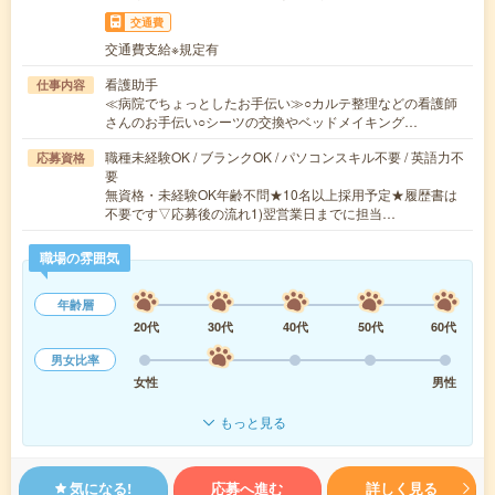
交通費
交通費支給※規定有
看護助手
仕事内容
≪病院でちょっとしたお手伝い≫○カルテ整理などの看護師
さんのお手伝い○シーツの交換やベッドメイキング…
職種未経験OK / ブランクOK / パソコンスキル不要 / 英語力不
応募資格
要
無資格・未経験OK年齢不問★10名以上採用予定★履歴書は
不要です▽応募後の流れ1)翌営業日までに担当…
職場の雰囲気
年齢層
20代
30代
40代
50代
60代
男女比率
女性
男性
もっと見る
気になる!
応募へ進む
詳しく見る