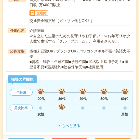
日収1万400円以上
交通費
交通費全額支給（ガソリン代もOK！）
介護関連
仕事内容
≪自立した生活のための見守りやお手伝い！≫お年寄りが少
人数で生活する「グループホーム」。利用者さんが…
職種未経験OK / ブランクOK / パソコンスキル不要 / 英語力不
応募資格
要
■資格・経験・年齢不問■学歴不問■10名以上採用予定！■履
歴書不要■面談確約■社会保険完備■社員登用…
職場の雰囲気
年齢層
20代
30代
40代
50代
60代
男女比率
女性
男性
もっと見る