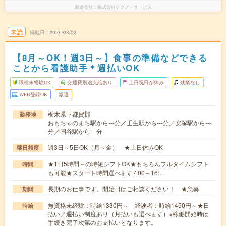
派遣会社
株式会社テクノ・サービス
未読
掲載日
2026/08/03
【8月～OK！週3日～】食事の準備などできる
ことから看護助手＊週払いOK
職種未経験OK
交通費別途支給あり
土日祝日が休み
残業なし
WEB登録OK
派遣
栃木県下都賀郡
勤務地
おもちゃのまち駅から---分／壬生駅から---分／安塚駅から---
分／国谷駅から---分
週3日～5日OK（月～金） ★土日休みOK
曜日頻度
★1日5時間～の時短シフトOK★もちろんフルタイムシフト
時間
も可能★スタート時間選べます7:00～16:…
長期のお仕事です。開始日はご相談ください！ ★急募
期間
無資格未経験：時給1330円～ 経験者：時給1450円～★日
時給
払い／週払い制度あり（月払いも選べます）※稼働開始時は
手続き完了次第のお支払いとなります。