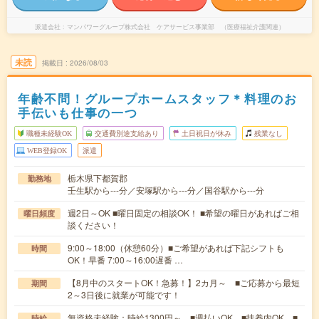
派遣会社
マンパワーグループ株式会社 ケアサービス事業部 （医療福祉介護関連）
未読
掲載日
2026/08/03
年齢不問！グループホームスタッフ＊料理のお
手伝いも仕事の一つ
職種未経験OK
交通費別途支給あり
土日祝日が休み
残業なし
WEB登録OK
派遣
栃木県下都賀郡
勤務地
壬生駅から---分／安塚駅から---分／国谷駅から---分
週2日～OK ■曜日固定の相談OK！ ■希望の曜日があればご相
曜日頻度
談ください！
9:00～18:00（休憩60分）■ご希望があれば下記シフトも
時間
OK！早番 7:00～16:00遅番 …
【8月中のスタートOK！急募！】2カ月～ ■ご応募から最短
期間
2～3日後に就業が可能です！
無資格未経験：時給1300円～ ■週払いOK ■扶養内OK ■
時給