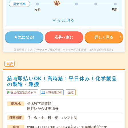
男女比率
女性
男性
もっと見る
気になる!
応募へ進む
詳しく見る
派遣会社
マンパワーグループ株式会社 ケアサービス事業部 （医療福祉介護関連）
未読
給与即払いOK！高時給！平日休み！化学製品
の製造・運搬
交通費別途支給あり
WEB登録OK
派遣
栃木県下都賀郡
勤務地
国谷駅から徒歩15分
月～金・土・日・祝 ※シフト制
曜日頻度
8:00～17:0020:00～5:00※表記のうち実働8時間です。
時間