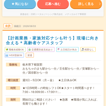
気になる!
応募へ進む
詳しく見る
派遣会社
日研トータルソーシング株式会社 メディカルケア事業部
未読
掲載日
2026/08/03
【計画業務・家族対応ナシも叶う】現場に向き
合える＊高齢者ケアスタッフ
職種未経験OK
交通費別途支給あり
土日祝日が休み
残業なし
WEB登録OK
派遣
栃木県下都賀郡
勤務地
おもちゃのまち駅から---分／壬生駅から---分／安塚駅から---
分／国谷駅から---分
週3日～5日OK（月～金） ★土日休みOK
曜日頻度
★1日5時間～の時短シフトOK★スタート時間選べます！
時間
7:00～16:009:00～17:0011:…
開始日はご相談ください！ ★急募 ★職場が気に入れば、
期間
長期でも働けます！