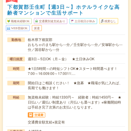
下都賀郡壬生町【週3日～】ホテルライクな高
齢者マンションで生活サポート
職種未経験OK
交通費別途支給あり
土日祝日が休み
残業なし
WEB登録OK
派遣
栃木県下都賀郡
勤務地
おもちゃのまち駅から---分／壬生駅から---分／安塚駅から---
分／国谷駅から---分
週3日～5日OK（月～金） ★土日休みOK
曜日頻度
★1日5時間～の時短シフトOK★スタート時間選べます！
時間
7:00～16:009:00～17:0011:…
開始日はご相談ください！ ★急募 ★職場が気に入れば、
期間
長期でも働けます！
無資格未経験：時給1330円～ 経験者：時給1450円～ ★
時給
日払い／週払い制度あり（月払いも選べます）※稼働開始時
は手続き完了次第のお支払いとなります。
交通費
交通費全額支給※規定有