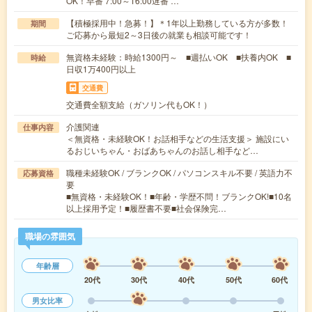
OK！早番 7:00～16:00遅番 …
【積極採用中！急募！】＊1年以上勤務している方が多数！
期間
ご応募から最短2～3日後の就業も相談可能です！
無資格未経験：時給1300円～ ■週払いOK ■扶養内OK ■
時給
日収1万400円以上
交通費
交通費全額支給（ガソリン代もOK！）
介護関連
仕事内容
＜無資格・未経験OK！お話相手などの生活支援＞ 施設にい
るおじいちゃん・おばあちゃんのお話し相手など…
職種未経験OK / ブランクOK / パソコンスキル不要 / 英語力不
応募資格
要
■無資格・未経験OK！■年齢・学歴不問！ブランクOK!■10名
以上採用予定！■履歴書不要■社会保険完…
職場の雰囲気
年齢層
20代
30代
40代
50代
60代
男女比率