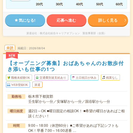
20代
30代
40代
50代
60代
気になる!
応募へ進む
詳しく見る
派遣会社
株式会社綜合キャリアオプション 製造事業部（全国）
未読
掲載日
2026/08/04
NEW
【オープニング募集】おばあちゃんのお散歩付
き添いも仕事の1つ
職種未経験OK
交通費別途支給あり
土日祝日が休み
残業なし
WEB登録OK
派遣
栃木県下都賀郡
勤務地
壬生駅から---分／安塚駅から---分／国谷駅から---分
週2日～OK ■曜日固定の相談OK！ ■希望の曜日があればご相
曜日頻度
談ください！
9:00～18:00（休憩60分）■ご希望があれば下記シフトも
時間
OK！早番 7:00～16:00遅番 …