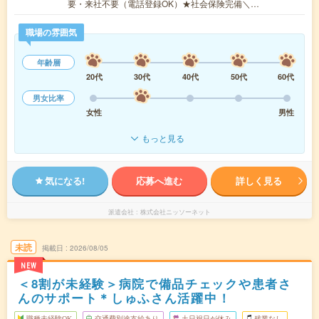
要・来社不要（電話登録OK）★社会保険完備＼…
職場の雰囲気
年齢層
20代
30代
40代
50代
60代
男女比率
女性
男性
もっと見る
気になる!
応募へ進む
詳しく見る
派遣会社
株式会社ニッソーネット
未読
掲載日
2026/08/05
NEW
＜8割が未経験＞病院で備品チェックや患者さ
んのサポート＊しゅふさん活躍中！
職種未経験OK
交通費別途支給あり
土日祝日が休み
残業なし