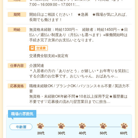
7:00～16:009:00～17:0011:…
開始日はご相談ください！ ★急募 ★職場が気に入れば、
期間
長期でも働けます！
無資格未経験：時給1330円～ 経験者：時給1450円～★日
時給
払い／週払い制度あり（月払いも選べます）※稼働開始時は
手続き完了次第のお支払いとなります。
交通費
交通費全額支給※規定有
介護関連
仕事内容
＊入居者の方の「ありがとう」が嬉しい＊お年寄りを笑顔に
する介護のお仕事です。おじいちゃん、おばあちゃ…
職種未経験OK / ブランクOK / パソコンスキル不要 / 英語力不
応募資格
要
無資格・未経験OK年齢不問★10名以上採用予定★履歴書は
不要です▽応募後の流れ1)翌営業日までに担当…
職場の雰囲気
年齢層
20代
30代
40代
50代
60代