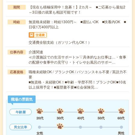
【現在も積極採用中！急募！】2カ月～ ■ご応募から最短2
期間
～3日後の就業も相談可能です！
無資格未経験：時給1300円～ ■週払いOK ■扶養内OK ■
時給
日収1万400円以上
交通費
交通費全額支給（ガソリン代もOK！）
介護関連
仕事内容
≪介護施設での生活サポート≫▽具体的なお仕事は…・食事
の配膳や食事中の見守り・トイレやお風呂のサポー…
職種未経験OK / ブランクOK / パソコンスキル不要 / 英語力不
応募資格
要
■無資格・未経験OK！■年齢・学歴不問！ブランクOK!■10名
以上採用予定！■履歴書不要■社会保険完…
職場の雰囲気
年齢層
20代
30代
40代
50代
60代
男女比率
女性
男性