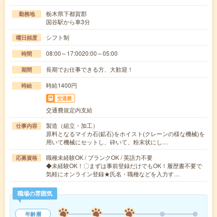
栃木県下都賀郡
勤務地
国谷駅から車3分
シフト制
曜日頻度
08:00～17:0020:00～05:00
時間
長期でお仕事できる方、大歓迎！
期間
時給1400円
時給
交通費
交通費規定内支給
製造（組立・加工）
仕事内容
原料となるマイカ石(鉱石)をホイスト(クレーンの様な機械)を
用いて機械にセットし、砕いて、粉末状にし…
職種未経験OK / ブランクOK / 英語力不要
応募資格
◆未経験OK！〇まずは事前登録だけでもOK！履歴書不要で
気軽にオンライン登録★氏名・職種などを入力す…
職場の雰囲気
年齢層