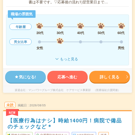
書は不要です。▽応募後の流れ1)翌営業日まで…
職場の雰囲気
年齢層
20代
30代
40代
50代
60代
男女比率
女性
男性
もっと見る
気になる!
応募へ進む
詳しく見る
派遣会社
マンパワーグループ株式会社 ケアサービス事業部 （医療福祉介護関連）
未読
掲載日
2026/08/05
NEW
【医療行為はナシ】時給1400円！病院で備品
のチェックなど＊