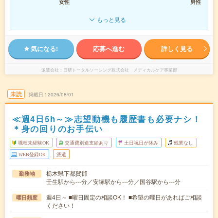
女性
男性
もっと見る
気になる!
応募へ進む
詳しく見る
派遣会社
日研トータルソーシング株式会社 メディカルケア事業部
未読
掲載日
2026/08/01
≪週4日5h～≫志望動機も履歴書も必要ナシ！
＊身の回りのお手伝い
職種未経験OK
交通費別途支給あり
土日祝日が休み
残業なし
WEB登録OK
派遣
栃木県下都賀郡
勤務地
壬生駅から---分／安塚駅から---分／国谷駅から---分
週4日～ ■曜日固定の相談OK！ ■希望の曜日があればご相談
曜日頻度
ください！