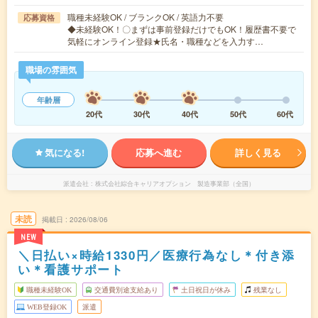
職種未経験OK / ブランクOK / 英語力不要
応募資格
◆未経験OK！〇まずは事前登録だけでもOK！履歴書不要で
気軽にオンライン登録★氏名・職種などを入力す…
職場の雰囲気
年齢層
20代
30代
40代
50代
60代
気になる!
応募へ進む
詳しく見る
派遣会社
株式会社綜合キャリアオプション 製造事業部（全国）
未読
掲載日
2026/08/06
NEW
＼日払い×時給1330円／医療行為なし＊付き添
い＊看護サポート
職種未経験OK
交通費別途支給あり
土日祝日が休み
残業なし
WEB登録OK
派遣