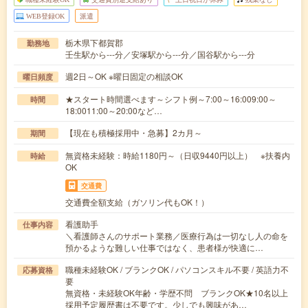
WEB登録OK
派遣
栃木県下都賀郡
勤務地
壬生駅から---分／安塚駅から---分／国谷駅から---分
週2日～OK ※曜日固定の相談OK
曜日頻度
★スタート時間選べます～シフト例～7:00～16:009:00～
時間
18:0011:00～20:00など…
【現在も積極採用中・急募】2カ月～
期間
無資格未経験：時給1180円～（日収9440円以上） ※扶養内
時給
OK
交通費
交通費全額支給（ガソリン代もOK！）
看護助手
仕事内容
＼看護師さんのサポート業務／医療行為は一切なし人の命を
預かるような難しい仕事ではなく、患者様が快適に…
職種未経験OK / ブランクOK / パソコンスキル不要 / 英語力不
応募資格
要
無資格・未経験OK年齢・学歴不問 ブランクOK★10名以上
採用予定履歴書は不要です。少しでも興味があ…