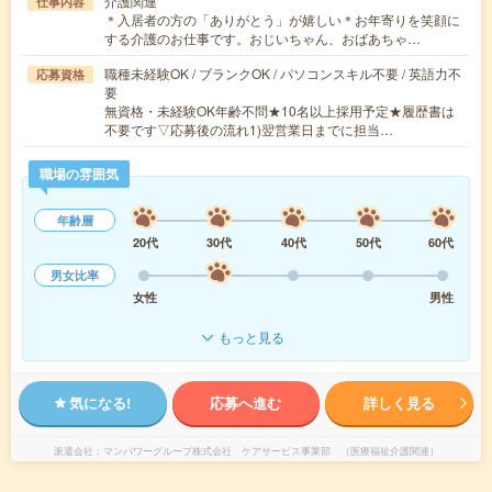
介護関連
仕事内容
＊入居者の方の「ありがとう」が嬉しい＊お年寄りを笑顔に
する介護のお仕事です。おじいちゃん、おばあちゃ…
職種未経験OK / ブランクOK / パソコンスキル不要 / 英語力不
応募資格
要
無資格・未経験OK年齢不問★10名以上採用予定★履歴書は
不要です▽応募後の流れ1)翌営業日までに担当…
職場の雰囲気
年齢層
20代
30代
40代
50代
60代
男女比率
女性
男性
もっと見る
気になる!
応募へ進む
詳しく見る
派遣会社
マンパワーグループ株式会社 ケアサービス事業部 （医療福祉介護関連）