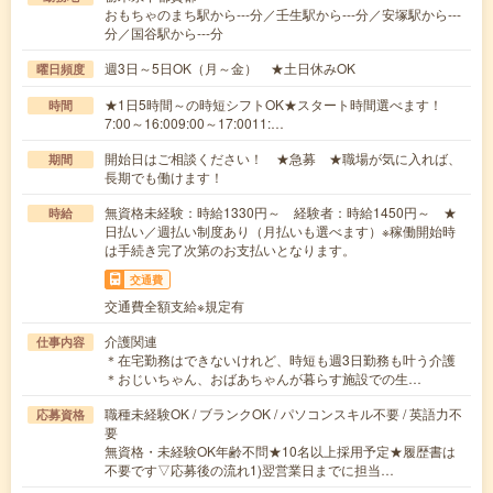
おもちゃのまち駅から---分／壬生駅から---分／安塚駅から---
分／国谷駅から---分
週3日～5日OK（月～金） ★土日休みOK
曜日頻度
★1日5時間～の時短シフトOK★スタート時間選べます！
時間
7:00～16:009:00～17:0011:…
開始日はご相談ください！ ★急募 ★職場が気に入れば、
期間
長期でも働けます！
無資格未経験：時給1330円～ 経験者：時給1450円～ ★
時給
日払い／週払い制度あり（月払いも選べます）※稼働開始時
は手続き完了次第のお支払いとなります。
交通費
交通費全額支給※規定有
介護関連
仕事内容
＊在宅勤務はできないけれど、時短も週3日勤務も叶う介護
＊おじいちゃん、おばあちゃんが暮らす施設での生…
職種未経験OK / ブランクOK / パソコンスキル不要 / 英語力不
応募資格
要
無資格・未経験OK年齢不問★10名以上採用予定★履歴書は
不要です▽応募後の流れ1)翌営業日までに担当…