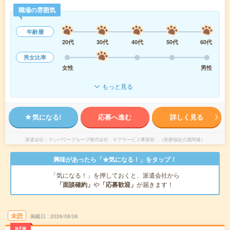
職場の雰囲気
年齢層
20代
30代
40代
50代
60代
男女比率
女性
男性
もっと見る
気になる!
応募へ進む
詳しく見る
派遣会社
マンパワーグループ株式会社 ケアサービス事業部 （医療福祉介護関連）
興味があったら「★気になる！」をタップ！
「気になる！」を押しておくと、派遣会社から
「面談確約」
や
「応募歓迎」
が届きます！
未読
掲載日
2026/08/06
NEW