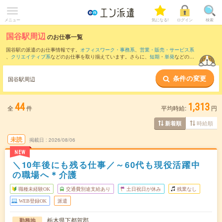
メニュー
気になる!
ログイン
検索
国谷駅周辺
のお仕事一覧
国谷駅の派遣のお仕事情報です。
オフィスワーク・事務系
、
営業・販売・サービス系
、
クリエイティブ系
などのお仕事を取り揃えています。さらに、
短期
・
単発
などの期
間や、
職種未経験OK
などのこだわり条件で絞り込んでいただけます。
条件の変更
また、
宇都宮駅
・
雀宮駅
・
東武宇都宮駅
・
鶴田駅
・
小金井駅
など近隣駅のお仕事もご
国谷駅周辺
確認いただけます。
44
1,313
全
件
平均時給:
円
時給順
新着順
未読
掲載日
2026/08/06
NEW
＼10年後にも残る仕事／～60代も現役活躍中
の職場へ＊介護
職種未経験OK
交通費別途支給あり
土日祝日が休み
残業なし
WEB登録OK
派遣
栃木県下都賀郡
勤務地