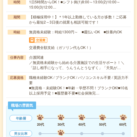
1日5時間からOK！■シフト例(1)8:00～13:00(2)10:00～
時間
15:00(3)12:00…
【積極採用中！】＊1年以上勤務している方が多数！ご応募
期間
から最短2～3日後の就業も相談可能です！
無資格未経験：時給1300円～ ■週払いOK ■扶養内OK
時給
交通費
交通費全額支給（ガソリン代もOK！）
介護関連
仕事内容
／無資格未経験から始める介護施設での生活サポート！＼
「話し相手になって、うんうんとうなずく」「天気が…
職種未経験OK / ブランクOK / パソコンスキル不要 / 英語力不
応募資格
要
■無資格・未経験OK！■年齢・学歴不問！ブランクOK!■10名
以上採用予定！■履歴書不要■社会保険完…
職場の雰囲気
年齢層
20代
30代
40代
50代
60代
男女比率