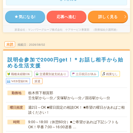
気になる!
応募へ進む
詳しく見る
派遣会社
マンパワーグループ株式会社 ケアサービス事業部 （医療福祉介護関連）
未読
掲載日
2026/08/02
説明会参加で2000円get！＊お話し相手から始
める生活支援
職種未経験OK
交通費別途支給あり
土日祝日が休み
残業なし
WEB登録OK
派遣
栃木県下都賀郡
勤務地
壬生駅から---分／安塚駅から---分／国谷駅から---分
週2日～OK ■曜日固定の相談OK！ ■希望の曜日があればご相
曜日頻度
談ください！
9:00～18:00（休憩60分）■ご希望があれば下記シフトも
時間
OK！早番 7:00～16:00遅番 …