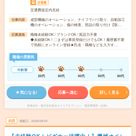
交通費
交通費規定内支給
成型機械のオペレーション、ナイフでバリ取り、自動加工
仕事内容
機のオペレーション、傷の検査、部品の取り付け【取…
職種未経験OK / ブランクOK / 英語力不要
応募資格
◆未経験OK！〇まずは事前登録だけでもOK！履歴書不要
で気軽にオンライン登録★氏名・職種などを入力す…
職場の雰囲気
年齢層
20代
30代
40代
50代
60代
気になる!
応募へ進む
詳しく見る
派遣会社
株式会社綜合キャリアオプション 製造事業部（全国）
未読
掲載日
2026/08/05