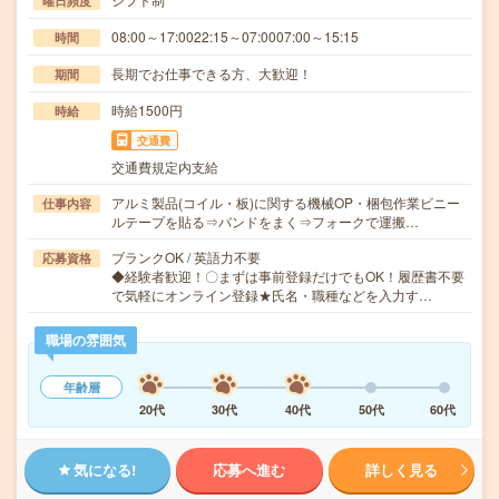
曜日頻度
08:00～17:0022:15～07:0007:00～15:15
時間
長期でお仕事できる方、大歓迎！
期間
時給1500円
時給
交通費
交通費規定内支給
アルミ製品(コイル・板)に関する機械OP・梱包作業ビニー
仕事内容
ルテープを貼る⇒バンドをまく⇒フォークで運搬…
ブランクOK / 英語力不要
応募資格
◆経験者歓迎！〇まずは事前登録だけでもOK！履歴書不要
で気軽にオンライン登録★氏名・職種などを入力す…
職場の雰囲気
年齢層
20代
30代
40代
50代
60代
気になる!
応募へ進む
詳しく見る