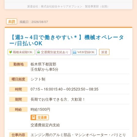
派遣会社
株式会社綜合キャリアオプション 製造事業部（全国）
未読
掲載日
2026/08/07
【週3～4日で働きやすい＊】機械オペレータ
ー/日払いOK
職種未経験OK
交通費別途支給あり
WEB登録OK
派遣
栃木県下都賀郡
勤務地
壬生駅から車5分
シフト制
曜日頻度
07:15～16:0015:40～00:2523:50～08:35
時間
長期でお仕事できる方、大歓迎！
期間
時給1500円
時給
交通費
交通費規定内支給
エンジン用のアルミ部品・マシンオペレーター・バリとり
仕事内容