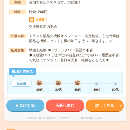
長期でお仕事できる方、大歓迎！
期間
時給1200円
時給
交通費
交通費規定内支給
トラック部品の機械オペレーター、測定検査。主な仕事は
仕事内容
部品を機械にセットし機械加工を行って頂きます。加…
職種未経験OK / ブランクOK / 英語力不要
応募資格
◆未経験OK！〇まずは事前登録だけでもOK！履歴書不要
で気軽にオンライン登録★氏名・職種などを入力す…
職場の雰囲気
年齢層
20代
30代
40代
50代
60代
気になる!
応募へ進む
詳しく見る
派遣会社
株式会社綜合キャリアオプション 製造事業部（全国）