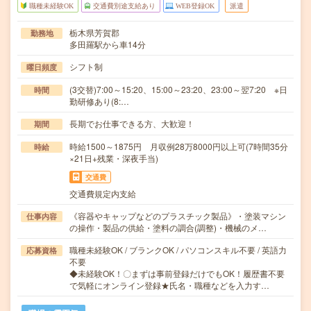
職種未経験OK
交通費別途支給あり
WEB登録OK
派遣
栃木県芳賀郡
勤務地
多田羅駅から車14分
シフト制
曜日頻度
(3交替)7:00～15:20、15:00～23:20、23:00～翌7:20 ※日
時間
勤研修あり(8:…
長期でお仕事できる方、大歓迎！
期間
時給1500～1875円 月収例28万8000円以上可(7時間35分
時給
×21日+残業・深夜手当)
交通費
交通費規定内支給
《容器やキャップなどのプラスチック製品》・塗装マシン
仕事内容
の操作・製品の供給・塗料の調合(調整)・機械のメ…
職種未経験OK / ブランクOK / パソコンスキル不要 / 英語力
応募資格
不要
◆未経験OK！〇まずは事前登録だけでもOK！履歴書不要
で気軽にオンライン登録★氏名・職種などを入力す…