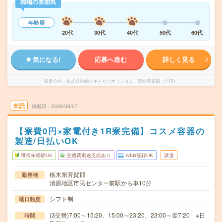
職場の雰囲気
年齢層
20代
30代
40代
50代
60代
気になる!
応募へ進む
詳しく見る
派遣会社
株式会社綜合キャリアオプション 製造事業部（全国）
未読
掲載日
2026/08/07
【寮費0円×家電付き1R寮完備】コスメ容器の
製造/日払いOK
職種未経験OK
交通費別途支給あり
WEB登録OK
派遣
栃木県芳賀郡
勤務地
清原地区市民センター前駅から車10分
シフト制
曜日頻度
(3交替)7:00～15:20、15:00～23:20、23:00～翌7:20 ※日
時間