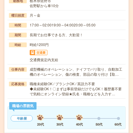
栃木県佐野市
勤務地
佐野駅から車10分
月～金
曜日頻度
17:00～02:0019:00～04:0020:00～05:00
時間
長期でお仕事できる方、大歓迎！
期間
時給1200円
時給
交通費
交通費規定内支給
成型機械のオペレーション、ナイフでバリ取り、自動加工
仕事内容
機のオペレーション、傷の検査、部品の取り付け【取…
職種未経験OK / ブランクOK / 英語力不要
応募資格
◆未経験OK！〇まずは事前登録だけでもOK！履歴書不要
で気軽にオンライン登録★氏名・職種などを入力す…
職場の雰囲気
年齢層
20代
30代
40代
50代
60代