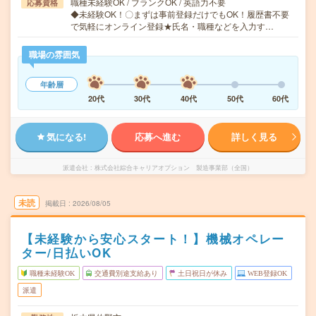
職種未経験OK / ブランクOK / 英語力不要
応募資格
◆未経験OK！〇まずは事前登録だけでもOK！履歴書不要
で気軽にオンライン登録★氏名・職種などを入力す…
職場の雰囲気
年齢層
20代
30代
40代
50代
60代
気になる!
応募へ進む
詳しく見る
派遣会社
株式会社綜合キャリアオプション 製造事業部（全国）
未読
掲載日
2026/08/05
【未経験から安心スタート！】機械オペレー
ター/日払いOK
職種未経験OK
交通費別途支給あり
土日祝日が休み
WEB登録OK
派遣