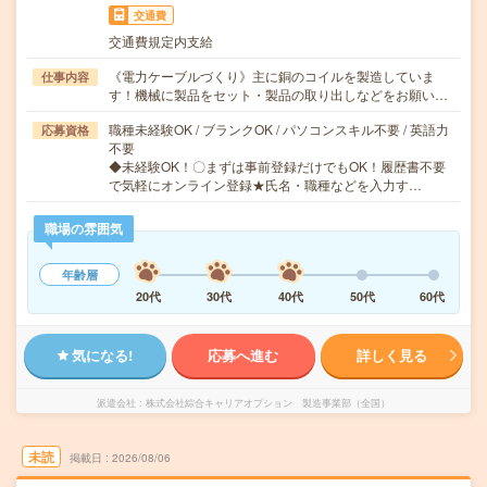
交通費
交通費規定内支給
《電力ケーブルづくり》主に銅のコイルを製造していま
仕事内容
す！機械に製品をセット・製品の取り出しなどをお願い…
職種未経験OK / ブランクOK / パソコンスキル不要 / 英語力
応募資格
不要
◆未経験OK！〇まずは事前登録だけでもOK！履歴書不要
で気軽にオンライン登録★氏名・職種などを入力す…
職場の雰囲気
年齢層
20代
30代
40代
50代
60代
気になる!
応募へ進む
詳しく見る
派遣会社
株式会社綜合キャリアオプション 製造事業部（全国）
未読
掲載日
2026/08/06