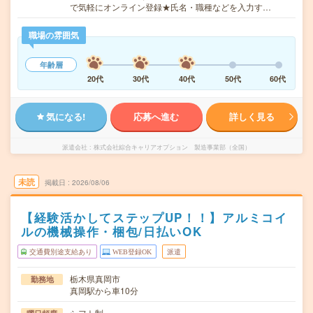
で気軽にオンライン登録★氏名・職種などを入力す…
職場の雰囲気
年齢層
20代
30代
40代
50代
60代
気になる!
応募へ進む
詳しく見る
派遣会社
株式会社綜合キャリアオプション 製造事業部（全国）
未読
掲載日
2026/08/06
【経験活かしてステップUP！！】アルミコイ
ルの機械操作・梱包/日払いOK
交通費別途支給あり
WEB登録OK
派遣
栃木県真岡市
勤務地
真岡駅から車10分
シフト制