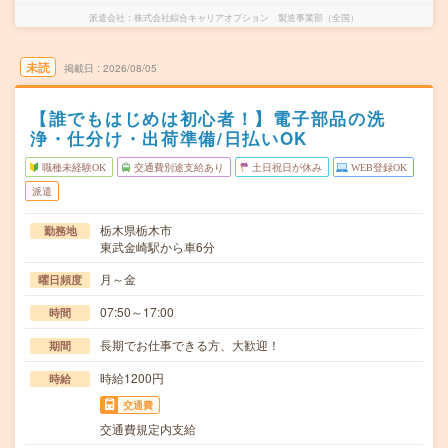
派遣会社
株式会社綜合キャリアオプション 製造事業部（全国）
未読
掲載日
2026/08/05
【誰でもはじめは初心者！】電子部品の洗
浄・仕分け・出荷準備/日払いOK
職種未経験OK
交通費別途支給あり
土日祝日が休み
WEB登録OK
派遣
栃木県栃木市
勤務地
東武金崎駅から車6分
月～金
曜日頻度
07:50～17:00
時間
長期でお仕事できる方、大歓迎！
期間
時給1200円
時給
交通費
交通費規定内支給