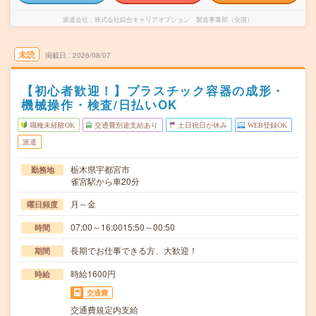
派遣会社
株式会社綜合キャリアオプション 製造事業部（全国）
未読
掲載日
2026/08/07
【初心者歓迎！】プラスチック容器の成形・
機械操作・検査/日払いOK
職種未経験OK
交通費別途支給あり
土日祝日が休み
WEB登録OK
派遣
栃木県宇都宮市
勤務地
雀宮駅から車20分
月～金
曜日頻度
07:00～16:0015:50～00:50
時間
長期でお仕事できる方、大歓迎！
期間
時給1600円
時給
交通費
交通費規定内支給