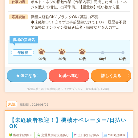
ボルト・ネジの梱包作業【作業内容】完成したボルト・ネ
仕事内容
ジを数えて梱包、出荷準備。【重量物】軽い物から重…
職種未経験OK / ブランクOK / 英語力不要
応募資格
◆未経験OK！〇まずは事前登録だけでもOK！履歴書不要
で気軽にオンライン登録★氏名・職種などを入力す…
職場の雰囲気
年齢層
20代
30代
40代
50代
60代
気になる!
応募へ進む
詳しく見る
派遣会社
株式会社綜合キャリアオプション 製造事業部（全国）
未読
掲載日
2026/08/05
【未経験者歓迎！】機械オペレーター/日払い
OK
職種未経験OK
交通費別途支給あり
土日祝日が休み
WEB登録OK