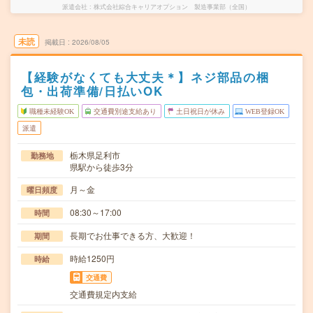
派遣会社
株式会社綜合キャリアオプション 製造事業部（全国）
未読
掲載日
2026/08/05
【経験がなくても大丈夫＊】ネジ部品の梱
包・出荷準備/日払いOK
職種未経験OK
交通費別途支給あり
土日祝日が休み
WEB登録OK
派遣
栃木県足利市
勤務地
県駅から徒歩3分
月～金
曜日頻度
08:30～17:00
時間
長期でお仕事できる方、大歓迎！
期間
時給1250円
時給
交通費
交通費規定内支給