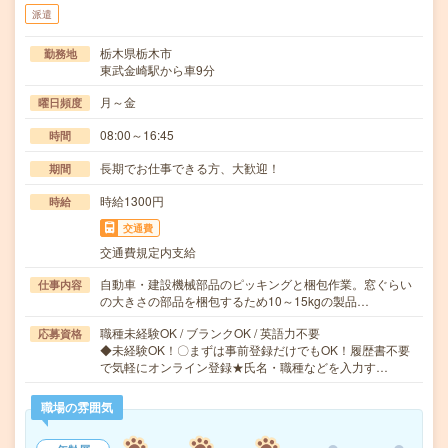
派遣
栃木県栃木市
勤務地
東武金崎駅から車9分
月～金
曜日頻度
08:00～16:45
時間
長期でお仕事できる方、大歓迎！
期間
時給1300円
時給
交通費
交通費規定内支給
自動車・建設機械部品のピッキングと梱包作業。窓ぐらい
仕事内容
の大きさの部品を梱包するため10～15kgの製品…
職種未経験OK / ブランクOK / 英語力不要
応募資格
◆未経験OK！〇まずは事前登録だけでもOK！履歴書不要
で気軽にオンライン登録★氏名・職種などを入力す…
職場の雰囲気