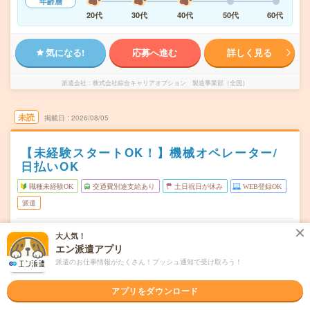
年齢層
20代
30代
40代
50代
60代
気になる!
応募へ進む
詳しく見る
派遣会社
株式会社綜合キャリアオプション 製造事業部（全国）
未読
掲載日
2026/08/05
【未経験スタートOK！】機械オペレーター/
日払いOK
職種未経験OK
交通費別途支給あり
土日祝日が休み
WEB登録OK
派遣
栃木県栃木市
勤務地
大人気！
東武金崎駅から車9分
エン派遣アプリ
派遣のお仕事情報がたくさん！プッシュ通知で受け取ろう！
月～金
曜日頻度
08:00～16:45
時間
アプリをダウンロード
長期でお仕事できる方、大歓迎！
期間