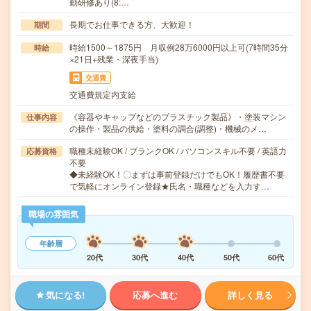
勤研修あり(8:…
長期でお仕事できる方、大歓迎！
期間
時給1500～1875円 月収例28万6000円以上可(7時間35分
時給
×21日+残業・深夜手当)
交通費
交通費規定内支給
《容器やキャップなどのプラスチック製品》・塗装マシン
仕事内容
の操作・製品の供給・塗料の調合(調整)・機械のメ…
職種未経験OK / ブランクOK / パソコンスキル不要 / 英語力
応募資格
不要
◆未経験OK！〇まずは事前登録だけでもOK！履歴書不要
で気軽にオンライン登録★氏名・職種などを入力す…
職場の雰囲気
年齢層
20代
30代
40代
50代
60代
気になる!
応募へ進む
詳しく見る