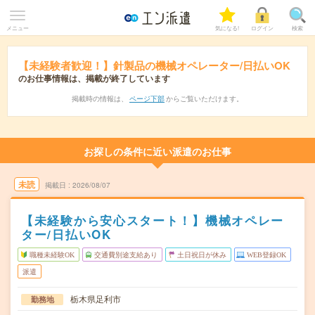
メニュー
気になる!
ログイン
検索
【未経験者歓迎！】針製品の機械オペレーター/日払いOK
のお仕事情報は、掲載が終了しています
掲載時の情報は、
ページ下部
からご覧いただけます。
お探しの条件に近い派遣のお仕事
未読
掲載日
2026/08/07
【未経験から安心スタート！】機械オペレー
ター/日払いOK
職種未経験OK
交通費別途支給あり
土日祝日が休み
WEB登録OK
派遣
栃木県足利市
勤務地