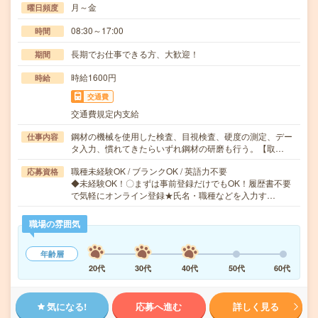
月～金
曜日頻度
08:30～17:00
時間
長期でお仕事できる方、大歓迎！
期間
時給1600円
時給
交通費
交通費規定内支給
鋼材の機械を使用した検査、目視検査、硬度の測定、デー
仕事内容
タ入力、慣れてきたらいずれ鋼材の研磨も行う。【取…
職種未経験OK / ブランクOK / 英語力不要
応募資格
◆未経験OK！〇まずは事前登録だけでもOK！履歴書不要
で気軽にオンライン登録★氏名・職種などを入力す…
職場の雰囲気
年齢層
20代
30代
40代
50代
60代
気になる!
応募へ進む
詳しく見る