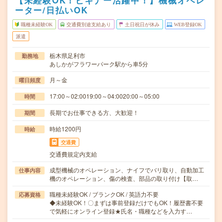
【未経験OK！ビギナー活躍中！】機械オペレ
ーター/日払いOK
職種未経験OK
交通費別途支給あり
土日祝日が休み
WEB登録OK
派遣
栃木県足利市
勤務地
あしかがフラワーパーク駅から車5分
月～金
曜日頻度
17:00～02:0019:00～04:0020:00～05:00
時間
長期でお仕事できる方、大歓迎！
期間
時給1200円
時給
交通費
交通費規定内支給
成型機械のオペレーション、ナイフでバリ取り、自動加工
仕事内容
機のオペレーション、傷の検査、部品の取り付け【取…
職種未経験OK / ブランクOK / 英語力不要
応募資格
◆未経験OK！〇まずは事前登録だけでもOK！履歴書不要
で気軽にオンライン登録★氏名・職種などを入力す…