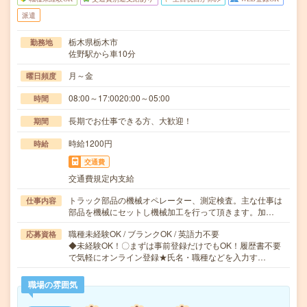
派遣
栃木県栃木市
勤務地
佐野駅から車10分
月～金
曜日頻度
08:00～17:0020:00～05:00
時間
長期でお仕事できる方、大歓迎！
期間
時給1200円
時給
交通費
交通費規定内支給
トラック部品の機械オペレーター、測定検査。主な仕事は
仕事内容
部品を機械にセットし機械加工を行って頂きます。加…
職種未経験OK / ブランクOK / 英語力不要
応募資格
◆未経験OK！〇まずは事前登録だけでもOK！履歴書不要
で気軽にオンライン登録★氏名・職種などを入力す…
職場の雰囲気