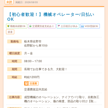
未読
掲載日
2026/08/05
【初心者歓迎！】機械オペレーター/日払い
OK
職種未経験OK
交通費別途支給あり
土日祝日が休み
WEB登録OK
派遣
栃木県佐野市
勤務地
佐野駅から車10分
月～金
曜日頻度
08:00～17:00
時間
長期でお仕事できる方、大歓迎！
期間
時給1200円
時給
交通費
交通費規定内支給
成型機械のオペレーション、ナイフでバリ取り、自動加工
仕事内容
機のオペレーション、傷の検査、部品の取り付け【取…