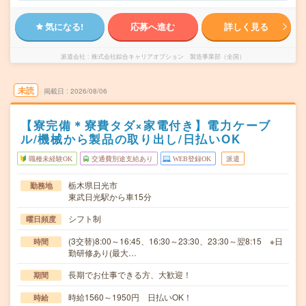
気になる!
応募へ進む
詳しく見る
派遣会社
株式会社綜合キャリアオプション 製造事業部（全国）
未読
掲載日
2026/08/06
【寮完備＊寮費タダ×家電付き】電力ケーブ
ル/機械から製品の取り出し/日払いOK
職種未経験OK
交通費別途支給あり
WEB登録OK
派遣
栃木県日光市
勤務地
東武日光駅から車15分
シフト制
曜日頻度
(3交替)8:00～16:45、16:30～23:30、23:30～翌8:15 ※日
時間
勤研修あり(最大…
長期でお仕事できる方、大歓迎！
期間
時給1560～1950円 日払いOK！
時給