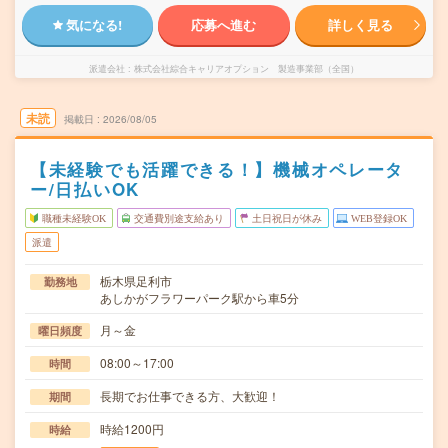
気になる!
応募へ進む
詳しく見る
派遣会社
株式会社綜合キャリアオプション 製造事業部（全国）
未読
掲載日
2026/08/05
【未経験でも活躍できる！】機械オペレータ
ー/日払いOK
職種未経験OK
交通費別途支給あり
土日祝日が休み
WEB登録OK
派遣
栃木県足利市
勤務地
あしかがフラワーパーク駅から車5分
月～金
曜日頻度
08:00～17:00
時間
長期でお仕事できる方、大歓迎！
期間
時給1200円
時給