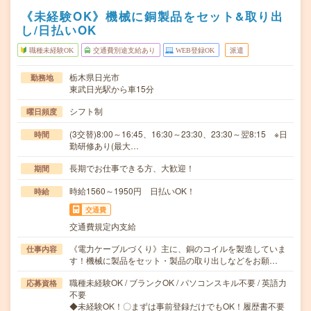
《未経験OK》機械に銅製品をセット&取り出
し/日払いOK
職種未経験OK
交通費別途支給あり
WEB登録OK
派遣
栃木県日光市
勤務地
東武日光駅から車15分
シフト制
曜日頻度
(3交替)8:00～16:45、16:30～23:30、23:30～翌8:15 ※日
時間
勤研修あり(最大…
長期でお仕事できる方、大歓迎！
期間
時給1560～1950円 日払いOK！
時給
交通費
交通費規定内支給
《電力ケーブルづくり》主に、銅のコイルを製造していま
仕事内容
す！機械に製品をセット・製品の取り出しなどをお願…
職種未経験OK / ブランクOK / パソコンスキル不要 / 英語力
応募資格
不要
◆未経験OK！〇まずは事前登録だけでもOK！履歴書不要