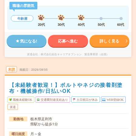
職場の雰囲気
年齢層
20代
30代
40代
50代
60代
気になる!
応募へ進む
詳しく見る
派遣会社
株式会社綜合キャリアオプション 製造事業部（全国）
未読
掲載日
2026/08/05
【未経験者歓迎！】ボルトやネジの接着剤塗
布・機械操作/日払いOK
職種未経験OK
交通費別途支給あり
土日祝日が休み
WEB登録OK
派遣
栃木県足利市
勤務地
県駅から徒歩1分
月～金
曜日頻度