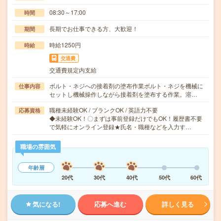
08:30～17:00
時間
長期でお仕事できる方、大歓迎！
期間
時給1250円
時給
交通費
交通費規定内支給
ボルト・ネジへの接着剤の塗布作業ボルト・ネジを機械に
仕事内容
セットし機械操作しながら接着剤を塗布する作業。溶…
職種未経験OK / ブランクOK / 英語力不要
応募資格
◆未経験OK！〇まずは事前登録だけでもOK！履歴書不要
で気軽にオンライン登録★氏名・職種などを入力す…
職場の雰囲気
年齢層
20代
30代
40代
50代
60代
気になる!
応募へ進む
詳しく見る