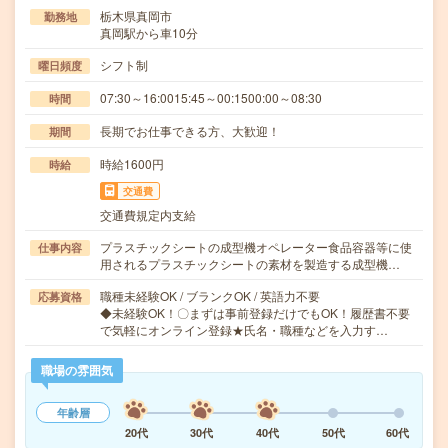
栃木県真岡市
勤務地
真岡駅から車10分
シフト制
曜日頻度
07:30～16:0015:45～00:1500:00～08:30
時間
長期でお仕事できる方、大歓迎！
期間
時給1600円
時給
交通費
交通費規定内支給
プラスチックシートの成型機オペレーター食品容器等に使
仕事内容
用されるプラスチックシートの素材を製造する成型機…
職種未経験OK / ブランクOK / 英語力不要
応募資格
◆未経験OK！〇まずは事前登録だけでもOK！履歴書不要
で気軽にオンライン登録★氏名・職種などを入力す…
職場の雰囲気
年齢層
20代
30代
40代
50代
60代