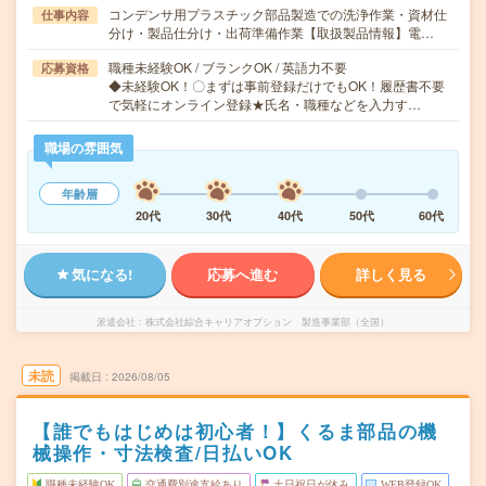
コンデンサ用プラスチック部品製造での洗浄作業・資材仕
仕事内容
分け・製品仕分け・出荷準備作業【取扱製品情報】電…
職種未経験OK / ブランクOK / 英語力不要
応募資格
◆未経験OK！〇まずは事前登録だけでもOK！履歴書不要
で気軽にオンライン登録★氏名・職種などを入力す…
職場の雰囲気
年齢層
20代
30代
40代
50代
60代
気になる!
応募へ進む
詳しく見る
派遣会社
株式会社綜合キャリアオプション 製造事業部（全国）
未読
掲載日
2026/08/05
【誰でもはじめは初心者！】くるま部品の機
械操作・寸法検査/日払いOK
職種未経験OK
交通費別途支給あり
土日祝日が休み
WEB登録OK