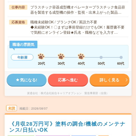
プラスチック容器成型機オペレータープラスチック食品容
仕事内容
器を製造する成型機の操作・監視・出来上がった製品…
職種未経験OK / ブランクOK / 英語力不要
応募資格
◆未経験OK！〇まずは事前登録だけでもOK！履歴書不要
で気軽にオンライン登録★氏名・職種などを入力す…
職場の雰囲気
年齢層
20代
30代
40代
50代
60代
気になる!
応募へ進む
詳しく見る
派遣会社
株式会社綜合キャリアオプション 製造事業部（全国）
未読
掲載日
2026/08/07
《月収28万円可》塗料の調合/機械のメンテナ
ンス/日払いOK