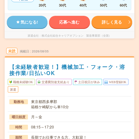
20代
30代
40代
50代
60代
気になる!
応募へ進む
詳しく見る
派遣会社
株式会社綜合キャリアオプション 製造事業部（全国）
未読
掲載日
2026/08/05
【未経験者歓迎！】機械加工・フォーク・溶
接作業/日払いOK
職種未経験OK
交通費別途支給あり
土日祝日が休み
WEB登録OK
派遣
東京都西多摩郡
勤務地
箱根ケ崎駅から車10分
月～金
曜日頻度
08:15～17:20
時間
長期でお仕事できる方、大歓迎！
期間