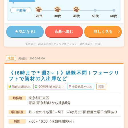
年齢層
20代
30代
40代
50代
60代
気になる!
応募へ進む
詳しく見る
派遣会社
株式会社綜合キャリアオプション 製造事業部（全国）
未読
掲載日
2026/08/06
《16時まで＊週3～！》経験不問！フォークリ
フトで資材の入出庫など
職種未経験OK
交通費別途支給あり
土日祝日が休み
派遣
東京都江東区
勤務地
東雲(東京都)駅から徒歩5分
月～金のうち週3～5日 ※3か月に1回程度土曜日出勤あり
曜日頻度
7:00～16:00（休憩時間60分）
時間