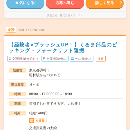
気になる!
応募へ進む
詳しく見る
派遣会社
株式会社エフ・ユー
未読
掲載日
2026/08/05
【経験者×ブラッシュUP！】くるま部品のピ
ッキング・フォークリフト運搬
交通費別途支給あり
土日祝日が休み
WEB登録OK
派遣
東京都羽村市
勤務地
羽村駅からバス19分
月～金
曜日頻度
08:00～17:0009:00～18:00
時間
長期でお仕事できる方、大歓迎！
期間
時給1400円
時給
交通費
交通費規定内支給