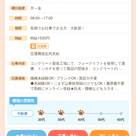
月～金
曜日頻度
08:00～17:00
時間
長期でお仕事できる方、大歓迎！
期間
時給1530円
時給
交通費
交通費規定内支給
コンクリート製造工場にて、フォークリフトを使用して運
仕事内容
搬、トンカチを使って製品の型抜き、コンクリートの…
職種未経験OK / ブランクOK / 英語力不要
応募資格
◆未経験OK！〇まずは事前登録だけでもOK！履歴書不要
で気軽にオンライン登録★氏名・職種などを入力す…
職場の雰囲気
年齢層
20代
30代
40代
50代
60代
気になる!
応募へ進む
詳しく見る