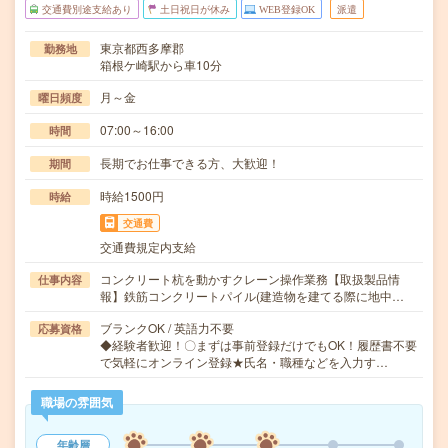
交通費別途支給あり
土日祝日が休み
WEB登録OK
派遣
東京都西多摩郡
勤務地
箱根ケ崎駅から車10分
月～金
曜日頻度
07:00～16:00
時間
長期でお仕事できる方、大歓迎！
期間
時給1500円
時給
交通費
交通費規定内支給
コンクリート杭を動かすクレーン操作業務【取扱製品情
仕事内容
報】鉄筋コンクリートパイル(建造物を建てる際に地中…
ブランクOK / 英語力不要
応募資格
◆経験者歓迎！〇まずは事前登録だけでもOK！履歴書不要
で気軽にオンライン登録★氏名・職種などを入力す…
職場の雰囲気
年齢層