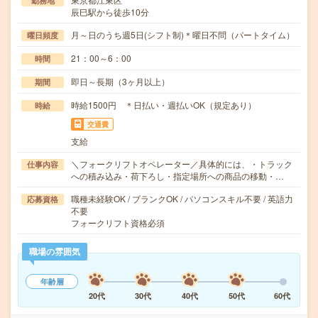
勤務地
辰巳駅から徒歩10分
月～日のうち週5日(シフト制)＊曜日不問（パートタイム）
曜日頻度
21：00～6：00
時間
即日～長期（3ヶ月以上）
期間
時給1500円 ＊日払い・週払いOK（規定あり）
時給
交通費
支給
＼フォークリフトオペレーター／具体的には、・トラック
仕事内容
への積み込み・荷下ろし・指定場所への商品の移動・…
職種未経験OK / ブランクOK / パソコンスキル不要 / 英語力
応募資格
不要
フォークリフト資格必須
職場の雰囲気
年齢層
20代
30代
40代
50代
60代