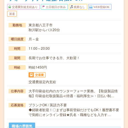
交通費別途支給あり
土日祝日が休み
残業なし
WEB登録OK
派遣
東京都八王子市
勤務地
秋川駅からバス20分
月～金
曜日頻度
11:00～20:00
時間
長期でお仕事できる方、大歓迎！
期間
時給1450円
時給
交通費
交通費規定内支給
大手印刷会社内のカウンターフォーク業務。【取扱製品情
仕事内容
報】印刷会社取扱製品≪待遇・福利厚生≫・日払い制…
ブランクOK / 英語力不要
応募資格
◆経験者歓迎！〇まずは事前登録だけでもOK！履歴書不要
で気軽にオンライン登録★氏名・職種などを入力す…
職場の雰囲気