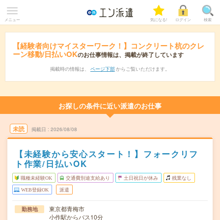
メニュー
気になる!
ログイン
検索
【経験者向けマイスターワーク！】コンクリート杭のクレ
ーン移動/日払いOK
のお仕事情報は、掲載が終了しています
掲載時の情報は、
ページ下部
からご覧いただけます。
お探しの条件に近い派遣のお仕事
未読
掲載日
2026/08/08
【未経験から安心スタート！】フォークリフ
ト作業/日払いOK
職種未経験OK
交通費別途支給あり
土日祝日が休み
残業なし
WEB登録OK
派遣
東京都青梅市
勤務地
小作駅からバス10分