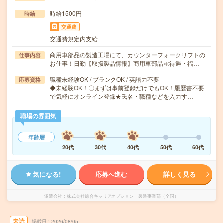
時給1500円
時給
交通費
交通費規定内支給
商用車部品の製造工場にて、カウンターフォークリフトの
仕事内容
お仕事！日勤【取扱製品情報】商用車部品≪待遇・福…
職種未経験OK / ブランクOK / 英語力不要
応募資格
◆未経験OK！〇まずは事前登録だけでもOK！履歴書不要
で気軽にオンライン登録★氏名・職種などを入力す…
職場の雰囲気
年齢層
20代
30代
40代
50代
60代
気になる!
応募へ進む
詳しく見る
派遣会社
株式会社綜合キャリアオプション 製造事業部（全国）
未読
掲載日
2026/08/05