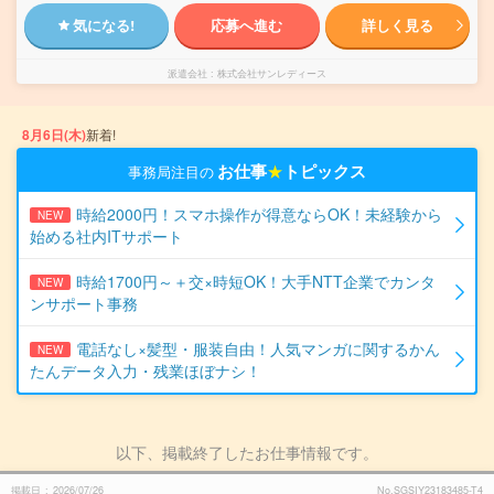
気になる!
応募へ進む
詳しく見る
派遣会社
株式会社サンレディース
8月6日(木)
新着!
お仕事
★
トピックス
事務局注目の
時給2000円！スマホ操作が得意ならOK！未経験から
NEW
始める社内ITサポート
時給1700円～＋交×時短OK！大手NTT企業でカンタ
NEW
ンサポート事務
電話なし×髪型・服装自由！人気マンガに関するかん
NEW
たんデータ入力・残業ほぼナシ！
以下、掲載終了したお仕事情報です。
掲載日
2026/07/26
No.SGSIY23183485-T4