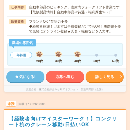
自動車部品のピッキング、倉庫内フォークリフト作業です
仕事内容
【取扱製品情報】自動車部品≪待遇・福利厚生≫・日…
ブランクOK / 英語力不要
応募資格
◆経験者歓迎！〇まずは事前登録だけでもOK！履歴書不要
で気軽にオンライン登録★氏名・職種などを入力す…
職場の雰囲気
年齢層
20代
30代
40代
50代
60代
気になる!
応募へ進む
詳しく見る
派遣会社
株式会社綜合キャリアオプション 製造事業部（全国）
未読
掲載日
2026/08/05
【経験者向けマイスターワーク！】コンクリ
ート杭のクレーン移動/日払いOK