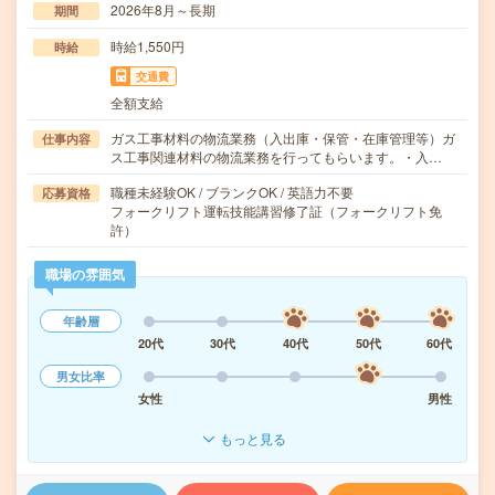
2026年8月～長期
期間
時給1,550円
時給
交通費
全額支給
ガス工事材料の物流業務（入出庫・保管・在庫管理等）ガ
仕事内容
ス工事関連材料の物流業務を行ってもらいます。・入…
職種未経験OK / ブランクOK / 英語力不要
応募資格
フォークリフト運転技能講習修了証（フォークリフト免
許）
職場の雰囲気
年齢層
20代
30代
40代
50代
60代
男女比率
女性
男性
もっと見る