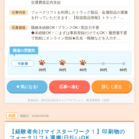
交通費規定内支給
フォークリフトを利用したトラック製品・金属部品の運搬
仕事内容
を行っていただきます。【取扱製品情報】トラック・…
職種未経験OK / ブランクOK / 英語力不要
応募資格
◆未経験OK！〇まずは事前登録だけでもOK！履歴書不要
で気軽にオンライン登録★氏名・職種などを入力す…
職場の雰囲気
年齢層
20代
30代
40代
50代
60代
気になる!
応募へ進む
詳しく見る
派遣会社
株式会社綜合キャリアオプション 製造事業部（全国）
未読
掲載日
2026/08/08
【経験者向けマイスターワーク！】印刷物の
フォークリフト運搬/日払いOK