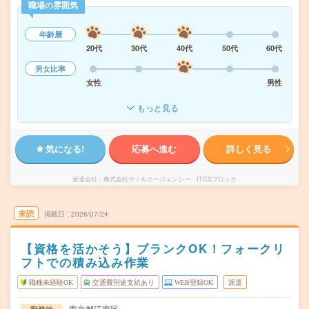
職場の雰囲気
年齢層
20代
30代
40代
50代
60代
男女比率
女性
男性
もっと見る
気になる!
応募へ進む
詳しく見る
派遣会社
株式会社ウィルエージェンシー ITCSブロック
未読
掲載日
2026/07/24
【資格を活かそう】ブランクOK！フォークリ
フトでの積み込み作業
職種未経験OK
交通費別途支給あり
WEB登録OK
派遣
東京都江東区