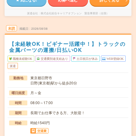
派遣会社
株式会社綜合キャリアオプション 製造事業部（全国）
未読
掲載日
2026/08/08
【未経験OK！ビギナー活躍中！】トラックの
金属パーツの運搬/日払いOK
職種未経験OK
交通費別途支給あり
土日祝日が休み
WEB登録OK
派遣
東京都日野市
勤務地
日野(東京都)駅から徒歩20分
月～金
曜日頻度
08:00～17:00
時間
長期でお仕事できる方、大歓迎！
期間
時給1540円
時給
交通費