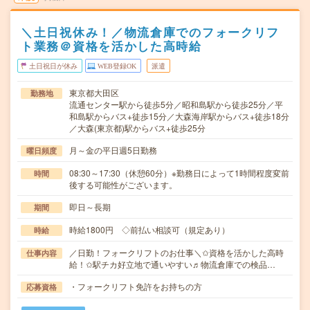
＼土日祝休み！／物流倉庫でのフォークリフ
ト業務＠資格を活かした高時給
土日祝日が休み
WEB登録OK
派遣
東京都大田区
勤務地
流通センター駅から徒歩5分／昭和島駅から徒歩25分／平
和島駅からバス+徒歩15分／大森海岸駅からバス+徒歩18分
／大森(東京都)駅からバス+徒歩25分
月～金の平日週5日勤務
曜日頻度
08:30～17:30（休憩60分）※勤務日によって1時間程度変前
時間
後する可能性がございます。
即日～長期
期間
時給1800円 ◇前払い相談可（規定あり）
時給
／日勤！フォークリフトのお仕事＼✩資格を活かした高時
仕事内容
給！✩駅チカ好立地で通いやすい♬物流倉庫での検品…
・フォークリフト免許をお持ちの方
応募資格