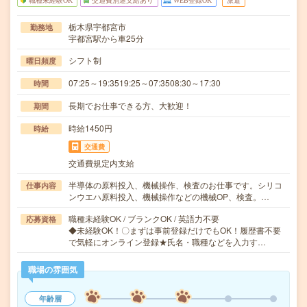
職種未経験OK
交通費別途支給あり
WEB登録OK
派遣
栃木県宇都宮市
勤務地
宇都宮駅から車25分
シフト制
曜日頻度
07:25～19:3519:25～07:3508:30～17:30
時間
長期でお仕事できる方、大歓迎！
期間
時給1450円
時給
交通費
交通費規定内支給
半導体の原料投入、機械操作、検査のお仕事です。シリコ
仕事内容
ンウエハ原料投入、機械操作などの機械OP、検査。…
職種未経験OK / ブランクOK / 英語力不要
応募資格
◆未経験OK！〇まずは事前登録だけでもOK！履歴書不要
で気軽にオンライン登録★氏名・職種などを入力す…
職場の雰囲気
年齢層