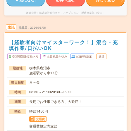
派遣会社
株式会社綜合キャリアオプション 製造事業部（全国）
未読
掲載日
2026/08/08
【経験者向けマイスターワーク！】混合・充
填作業/日払いOK
交通費別途支給あり
土日祝日が休み
WEB登録OK
派遣
栃木県鹿沼市
勤務地
鹿沼駅から車17分
月～金
曜日頻度
08:30～21:0020:30～09:00
時間
長期でお仕事できる方、大歓迎！
期間
時給1450円
時給
交通費
交通費規定内支給