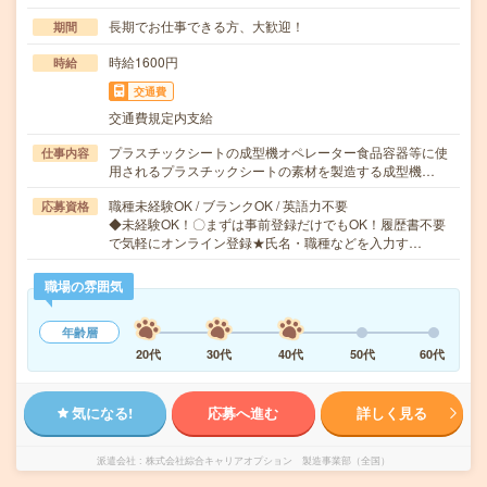
長期でお仕事できる方、大歓迎！
期間
時給1600円
時給
交通費
交通費規定内支給
プラスチックシートの成型機オペレーター食品容器等に使
仕事内容
用されるプラスチックシートの素材を製造する成型機…
職種未経験OK / ブランクOK / 英語力不要
応募資格
◆未経験OK！〇まずは事前登録だけでもOK！履歴書不要
で気軽にオンライン登録★氏名・職種などを入力す…
職場の雰囲気
年齢層
20代
30代
40代
50代
60代
気になる!
応募へ進む
詳しく見る
派遣会社
株式会社綜合キャリアオプション 製造事業部（全国）