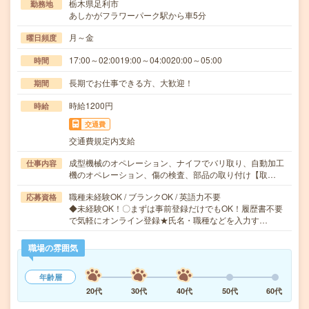
栃木県足利市
勤務地
あしかがフラワーパーク駅から車5分
月～金
曜日頻度
17:00～02:0019:00～04:0020:00～05:00
時間
長期でお仕事できる方、大歓迎！
期間
時給1200円
時給
交通費
交通費規定内支給
成型機械のオペレーション、ナイフでバリ取り、自動加工
仕事内容
機のオペレーション、傷の検査、部品の取り付け【取…
職種未経験OK / ブランクOK / 英語力不要
応募資格
◆未経験OK！〇まずは事前登録だけでもOK！履歴書不要
で気軽にオンライン登録★氏名・職種などを入力す…
職場の雰囲気
年齢層
20代
30代
40代
50代
60代