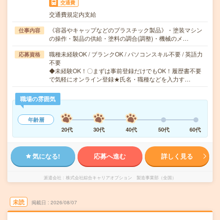
交通費
交通費規定内支給
《容器やキャップなどのプラスチック製品》・塗装マシン
仕事内容
の操作・製品の供給・塗料の調合(調整)・機械のメ…
職種未経験OK / ブランクOK / パソコンスキル不要 / 英語力
応募資格
不要
◆未経験OK！〇まずは事前登録だけでもOK！履歴書不要
で気軽にオンライン登録★氏名・職種などを入力す…
職場の雰囲気
年齢層
20代
30代
40代
50代
60代
気になる!
応募へ進む
詳しく見る
派遣会社
株式会社綜合キャリアオプション 製造事業部（全国）
未読
掲載日
2026/08/07