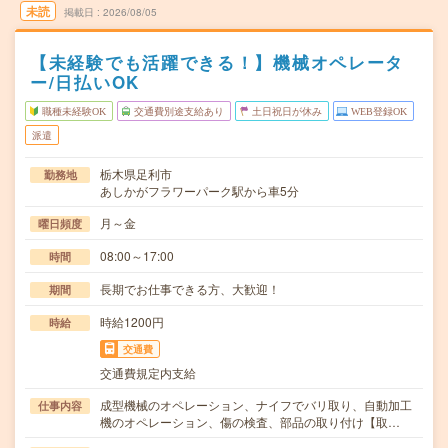
未読
掲載日
2026/08/05
【未経験でも活躍できる！】機械オペレータ
ー/日払いOK
職種未経験OK
交通費別途支給あり
土日祝日が休み
WEB登録OK
派遣
栃木県足利市
勤務地
あしかがフラワーパーク駅から車5分
月～金
曜日頻度
08:00～17:00
時間
長期でお仕事できる方、大歓迎！
期間
時給1200円
時給
交通費
交通費規定内支給
成型機械のオペレーション、ナイフでバリ取り、自動加工
仕事内容
機のオペレーション、傷の検査、部品の取り付け【取…