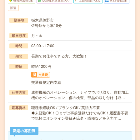
職種未経験OK
交通費別途支給あり
土日祝日が休み
WEB登録OK
派遣
栃木県佐野市
勤務地
佐野駅から車10分
月～金
曜日頻度
08:00～17:00
時間
長期でお仕事できる方、大歓迎！
期間
時給1200円
時給
交通費
交通費規定内支給
成型機械のオペレーション、ナイフでバリ取り、自動加工
仕事内容
機のオペレーション、傷の検査、部品の取り付け【取…
職種未経験OK / ブランクOK / 英語力不要
応募資格
◆未経験OK！〇まずは事前登録だけでもOK！履歴書不要
で気軽にオンライン登録★氏名・職種などを入力す…
職場の雰囲気