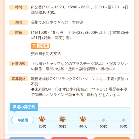
(3交替)7:00～15:20、15:00～23:20、23:00～翌7:20 ※日
時間
勤研修あり(8:…
長期でお仕事できる方、大歓迎！
期間
時給1500～1875円 月収例28万8000円以上可(7時間35分
時給
×21日+残業・深夜手当)
交通費
交通費規定内支給
《容器やキャップなどのプラスチック製品》・塗装マシン
仕事内容
の操作・製品の供給・塗料の調合(調整)・機械のメ…
職種未経験OK / ブランクOK / パソコンスキル不要 / 英語力
応募資格
不要
◆未経験OK！〇まずは事前登録だけでもOK！履歴書不要
で気軽にオンライン登録★氏名・職種などを入力す…
職場の雰囲気
年齢層
20代
30代
40代
50代
60代