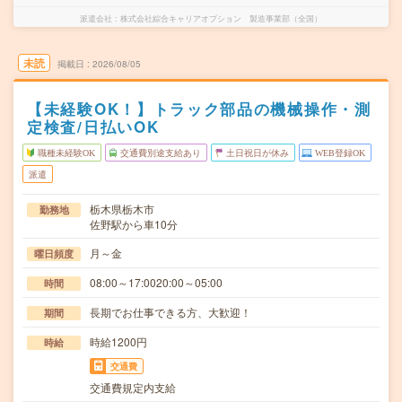
派遣会社
株式会社綜合キャリアオプション 製造事業部（全国）
未読
掲載日
2026/08/05
【未経験OK！】トラック部品の機械操作・測
定検査/日払いOK
職種未経験OK
交通費別途支給あり
土日祝日が休み
WEB登録OK
派遣
栃木県栃木市
勤務地
佐野駅から車10分
月～金
曜日頻度
08:00～17:0020:00～05:00
時間
長期でお仕事できる方、大歓迎！
期間
時給1200円
時給
交通費
交通費規定内支給