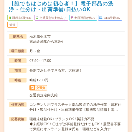
【誰でもはじめは初心者！】電子部品の洗
浄・仕分け・出荷準備/日払いOK
職種未経験OK
交通費別途支給あり
土日祝日が休み
WEB登録OK
派遣
栃木県栃木市
勤務地
東武金崎駅から車6分
月～金
曜日頻度
07:50～17:00
時間
長期でお仕事できる方、大歓迎！
期間
時給1200円
時給
交通費
交通費規定内支給
コンデンサ用プラスチック部品製造での洗浄作業・資材仕
仕事内容
分け・製品仕分け・出荷準備作業【取扱製品情報】電…
職種未経験OK / ブランクOK / 英語力不要
応募資格
◆未経験OK！〇まずは事前登録だけでもOK！履歴書不要
で気軽にオンライン登録★氏名・職種などを入力す…