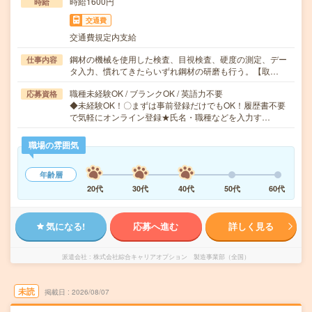
時給1600円
時給
交通費
交通費規定内支給
鋼材の機械を使用した検査、目視検査、硬度の測定、デー
仕事内容
タ入力、慣れてきたらいずれ鋼材の研磨も行う。【取…
職種未経験OK / ブランクOK / 英語力不要
応募資格
◆未経験OK！〇まずは事前登録だけでもOK！履歴書不要
で気軽にオンライン登録★氏名・職種などを入力す…
職場の雰囲気
年齢層
20代
30代
40代
50代
60代
気になる!
応募へ進む
詳しく見る
派遣会社
株式会社綜合キャリアオプション 製造事業部（全国）
未読
掲載日
2026/08/07