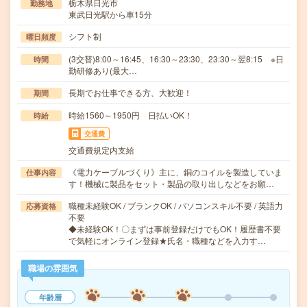
栃木県日光市
勤務地
東武日光駅から車15分
シフト制
曜日頻度
(3交替)8:00～16:45、16:30～23:30、23:30～翌8:15 ※日
時間
勤研修あり(最大…
長期でお仕事できる方、大歓迎！
期間
時給1560～1950円 日払いOK！
時給
交通費
交通費規定内支給
《電力ケーブルづくり》主に、銅のコイルを製造していま
仕事内容
す！機械に製品をセット・製品の取り出しなどをお願…
職種未経験OK / ブランクOK / パソコンスキル不要 / 英語力
応募資格
不要
◆未経験OK！〇まずは事前登録だけでもOK！履歴書不要
で気軽にオンライン登録★氏名・職種などを入力す…
職場の雰囲気
年齢層