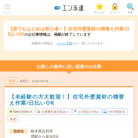
メニュー
気になる!
ログイン
検索
【誰でもはじめは初心者！】住宅外壁資材の積替え作業/日
払いOK
のお仕事情報は、掲載が終了しています
掲載時の情報は、
ページ下部
からご覧いただけます。
お探しの条件に近い派遣のお仕事
未読
掲載日
2026/08/08
【未経験の方大歓迎！】住宅外壁資材の積替
え作業/日払いOK
職種未経験OK
交通費別途支給あり
土日祝日が休み
WEB登録OK
派遣
栃木県足利市
勤務地
県駅から徒歩3分