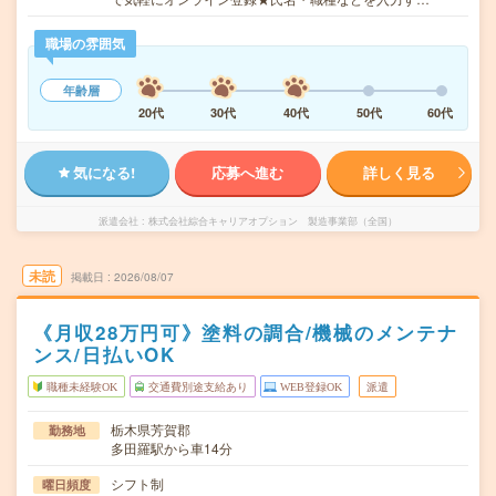
職場の雰囲気
年齢層
20代
30代
40代
50代
60代
気になる!
応募へ進む
詳しく見る
派遣会社
株式会社綜合キャリアオプション 製造事業部（全国）
未読
掲載日
2026/08/07
《月収28万円可》塗料の調合/機械のメンテナ
ンス/日払いOK
職種未経験OK
交通費別途支給あり
WEB登録OK
派遣
栃木県芳賀郡
勤務地
多田羅駅から車14分
シフト制
曜日頻度