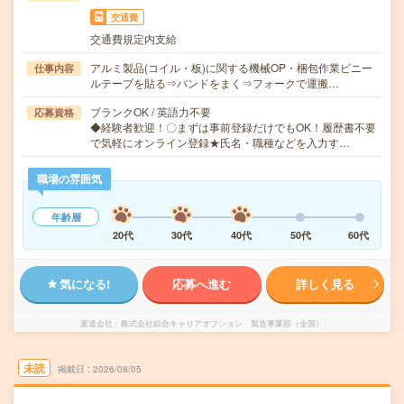
交通費
交通費規定内支給
アルミ製品(コイル・板)に関する機械OP・梱包作業ビニー
仕事内容
ルテープを貼る⇒バンドをまく⇒フォークで運搬…
ブランクOK / 英語力不要
応募資格
◆経験者歓迎！〇まずは事前登録だけでもOK！履歴書不要
で気軽にオンライン登録★氏名・職種などを入力す…
職場の雰囲気
年齢層
20代
30代
40代
50代
60代
気になる!
応募へ進む
詳しく見る
派遣会社
株式会社綜合キャリアオプション 製造事業部（全国）
未読
掲載日
2026/08/05