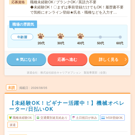
職種未経験OK / ブランクOK / 英語力不要
応募資格
◆未経験OK！〇まずは事前登録だけでもOK！履歴書不要
で気軽にオンライン登録★氏名・職種などを入力す…
職場の雰囲気
年齢層
20代
30代
40代
50代
60代
気になる!
応募へ進む
詳しく見る
派遣会社
株式会社綜合キャリアオプション 製造事業部（全国）
未読
掲載日
2026/08/05
【未経験OK！ビギナー活躍中！】機械オペレ
ーター/日払いOK
職種未経験OK
交通費別途支給あり
土日祝日が休み
WEB登録OK
派遣