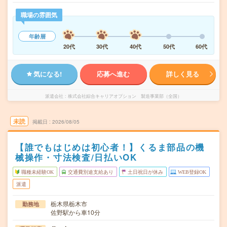
職場の雰囲気
年齢層
20代
30代
40代
50代
60代
気になる!
応募へ進む
詳しく見る
派遣会社
株式会社綜合キャリアオプション 製造事業部（全国）
未読
掲載日
2026/08/05
【誰でもはじめは初心者！】くるま部品の機
械操作・寸法検査/日払いOK
職種未経験OK
交通費別途支給あり
土日祝日が休み
WEB登録OK
派遣
栃木県栃木市
勤務地
佐野駅から車10分