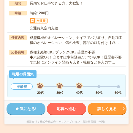
長期でお仕事できる方、大歓迎！
期間
時給1200円
時給
交通費
交通費規定内支給
成型機械のオペレーション、ナイフでバリ取り、自動加工
仕事内容
機のオペレーション、傷の検査、部品の取り付け【取…
職種未経験OK / ブランクOK / 英語力不要
応募資格
◆未経験OK！〇まずは事前登録だけでもOK！履歴書不要
で気軽にオンライン登録★氏名・職種などを入力す…
職場の雰囲気
年齢層
20代
30代
40代
50代
60代
気になる!
応募へ進む
詳しく見る
派遣会社
株式会社綜合キャリアオプション 製造事業部（全国）