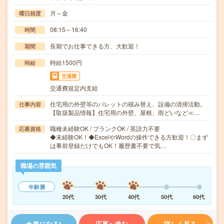
月～金
曜日頻度
08:15～16:40
時間
長期でお仕事できる方、大歓迎！
期間
時給1500円
時給
交通費
交通費規定内支給
住宅用の外壁等のパレットの積み替え、設備の清掃活動。
仕事内容
【取扱製品情報】住宅用の外壁、屋根、雨どいなど≪…
職種未経験OK / ブランクOK / 英語力不要
応募資格
◆未経験OK！◆ExcelやWordの操作できる方歓迎！〇まず
は事前登録だけでもOK！履歴書不要で気…
職場の雰囲気
年齢層
20代
30代
40代
50代
60代
気になる!
応募へ進む
詳しく見る