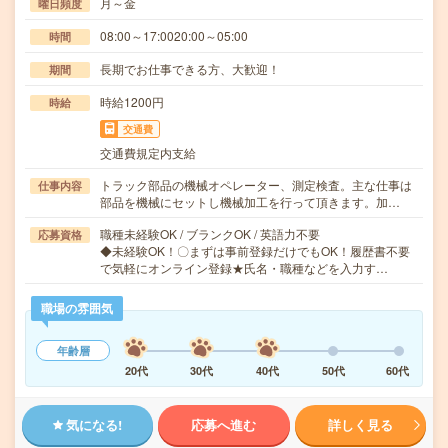
月～金
曜日頻度
08:00～17:0020:00～05:00
時間
長期でお仕事できる方、大歓迎！
期間
時給1200円
時給
交通費
交通費規定内支給
トラック部品の機械オペレーター、測定検査。主な仕事は
仕事内容
部品を機械にセットし機械加工を行って頂きます。加…
職種未経験OK / ブランクOK / 英語力不要
応募資格
◆未経験OK！〇まずは事前登録だけでもOK！履歴書不要
で気軽にオンライン登録★氏名・職種などを入力す…
職場の雰囲気
年齢層
20代
30代
40代
50代
60代
気になる!
応募へ進む
詳しく見る