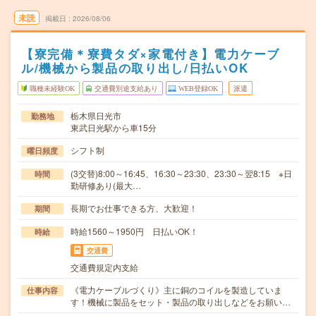
未読
掲載日
2026/08/06
【寮完備＊寮費タダ×家電付き】電力ケーブ
ル/機械から製品の取り出し/日払いOK
職種未経験OK
交通費別途支給あり
WEB登録OK
派遣
栃木県日光市
勤務地
東武日光駅から車15分
シフト制
曜日頻度
(3交替)8:00～16:45、16:30～23:30、23:30～翌8:15 ※日
時間
勤研修あり(最大…
長期でお仕事できる方、大歓迎！
期間
時給1560～1950円 日払いOK！
時給
交通費
交通費規定内支給
《電力ケーブルづくり》主に銅のコイルを製造していま
仕事内容
す！機械に製品をセット・製品の取り出しなどをお願い…