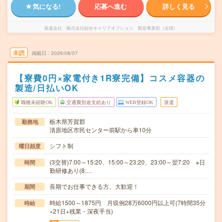
気になる!
応募へ進む
詳しく見る
派遣会社
株式会社綜合キャリアオプション 製造事業部（全国）
未読
掲載日
2026/08/07
【寮費0円×家電付き1R寮完備】コスメ容器の
製造/日払いOK
職種未経験OK
交通費別途支給あり
WEB登録OK
派遣
栃木県芳賀郡
勤務地
清原地区市民センター前駅から車10分
シフト制
曜日頻度
(3交替)7:00～15:20、15:00～23:20、23:00～翌7:20 ※日
時間
勤研修あり(8:…
長期でお仕事できる方、大歓迎！
期間
時給1500～1875円 月収例28万6000円以上可(7時間35分
時給
×21日+残業・深夜手当)