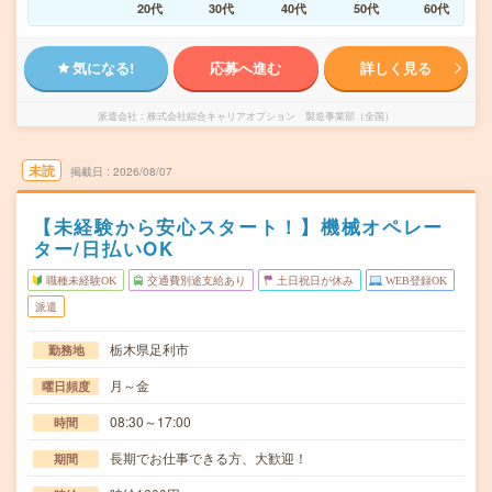
20代
30代
40代
50代
60代
気になる!
応募へ進む
詳しく見る
派遣会社
株式会社綜合キャリアオプション 製造事業部（全国）
未読
掲載日
2026/08/07
【未経験から安心スタート！】機械オペレー
ター/日払いOK
職種未経験OK
交通費別途支給あり
土日祝日が休み
WEB登録OK
派遣
栃木県足利市
勤務地
月～金
曜日頻度
08:30～17:00
時間
長期でお仕事できる方、大歓迎！
期間