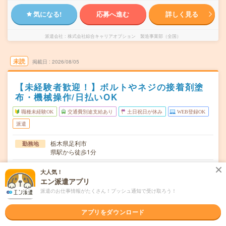
気になる!
応募へ進む
詳しく見る
派遣会社
株式会社綜合キャリアオプション 製造事業部（全国）
未読
掲載日
2026/08/05
【未経験者歓迎！】ボルトやネジの接着剤塗
布・機械操作/日払いOK
職種未経験OK
交通費別途支給あり
土日祝日が休み
WEB登録OK
派遣
栃木県足利市
勤務地
県駅から徒歩1分
月～金
曜日頻度
大人気！
エン派遣アプリ
08:30～17:00
時間
派遣のお仕事情報がたくさん！プッシュ通知で受け取ろう！
長期でお仕事できる方、大歓迎！
期間
アプリをダウンロード
時給1250円
時給