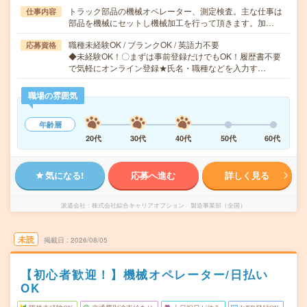
トラック部品の機械オペレーター、測定検査。主な仕事は
仕事内容
部品を機械にセットし機械加工を行って頂きます。加…
職種未経験OK / ブランクOK / 英語力不要
応募資格
◆未経験OK！〇まずは事前登録だけでもOK！履歴書不要
で気軽にオンライン登録★氏名・職種などを入力す…
職場の雰囲気
年齢層
20代
30代
40代
50代
60代
気になる!
応募へ進む
詳しく見る
派遣会社
株式会社綜合キャリアオプション 製造事業部（全国）
未読
掲載日
2026/08/05
【初心者歓迎！】機械オペレーター/日払い
OK