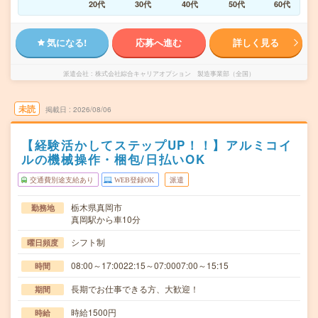
20代
30代
40代
50代
60代
気になる!
応募へ進む
詳しく見る
派遣会社
株式会社綜合キャリアオプション 製造事業部（全国）
未読
掲載日
2026/08/06
【経験活かしてステップUP！！】アルミコイ
ルの機械操作・梱包/日払いOK
交通費別途支給あり
WEB登録OK
派遣
栃木県真岡市
勤務地
真岡駅から車10分
シフト制
曜日頻度
08:00～17:0022:15～07:0007:00～15:15
時間
長期でお仕事できる方、大歓迎！
期間
時給1500円
時給