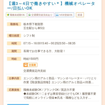
【週3～4日で働きやすい＊】機械オペレータ
ー/日払いOK
職種未経験OK
交通費別途支給あり
WEB登録OK
派遣
栃木県下都賀郡
勤務地
壬生駅から車5分
シフト制
曜日頻度
07:15～16:0015:40～00:2523:50～08:35
時間
長期でお仕事できる方、大歓迎！
期間
時給1500円
時給
交通費
交通費規定内支給
エンジン用のアルミ部品・マシンオペレーター・バリとり
仕事内容
作業【取扱製品情報】エンジン用のアルミ部品≪待遇…
職種未経験OK / ブランクOK / 英語力不要
応募資格
◆未経験OK！〇まずは事前登録だけでもOK！履歴書不要
で気軽にオンライン登録★氏名・職種などを入力す…