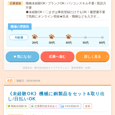
職種未経験OK / ブランクOK / パソコンスキル不要 / 英語力
応募資格
不要
◆未経験OK！〇まずは事前登録だけでもOK！履歴書不要
で気軽にオンライン登録★氏名・職種などを入力す…
職場の雰囲気
年齢層
20代
30代
40代
50代
60代
気になる!
応募へ進む
詳しく見る
派遣会社
株式会社綜合キャリアオプション 製造事業部（全国）
未読
掲載日
2026/08/06
《未経験OK》機械に銅製品をセット&取り出
し/日払いOK
職種未経験OK
交通費別途支給あり
WEB登録OK
派遣