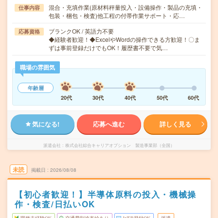
混合・充填作業(原材料秤量投入・設備操作・製品の充填・
仕事内容
包装・梱包・検査)他工程の付帯作業サポート・応…
ブランクOK / 英語力不要
応募資格
◆経験者歓迎！◆ExcelやWordの操作できる方歓迎！〇ま
ずは事前登録だけでもOK！履歴書不要で気…
職場の雰囲気
年齢層
20代
30代
40代
50代
60代
気になる!
応募へ進む
詳しく見る
派遣会社
株式会社綜合キャリアオプション 製造事業部（全国）
未読
掲載日
2026/08/08
【初心者歓迎！】半導体原料の投入・機械操
作・検査/日払いOK