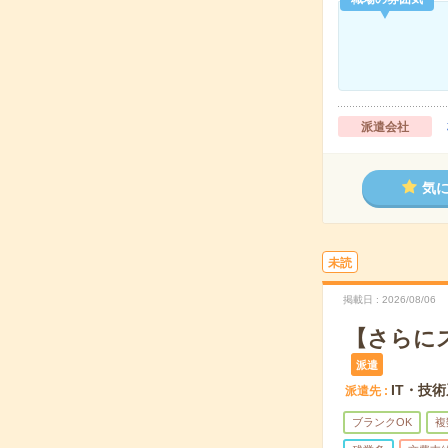
派遣会社
気
未読
掲載日
2026/08/06
【さらに
派遣
IT・技
派遣先
ブランクOK
複