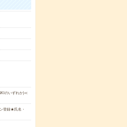
ENKIのいずれか)≪
ン登録★氏名・