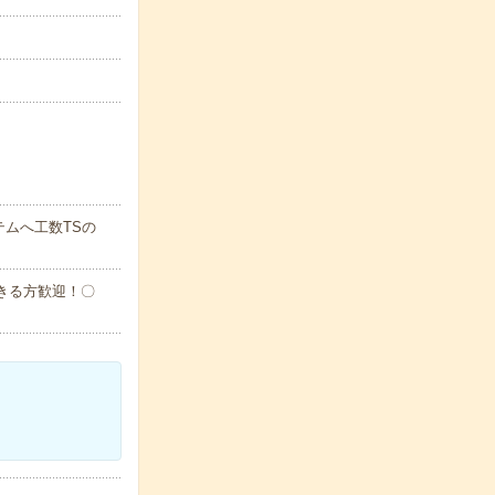
ムへ工数TSの
作できる方歓迎！〇