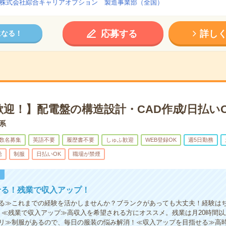
株式会社綜合キャリアオプション 製造事業部（全国）
応募する
詳し
になる！
迎！】配電盤の構造設計・CAD作成/日払い
術系
数名募集
英語不要
履歴書不要
しゅふ歓迎
WEB登録OK
週5日勤務
給
制服
日払いOK
職場が禁煙
！
せる！残業で収入アップ！
る≫これまでの経験を活かしませんか？ブランクがあっても大丈夫！経験は
！≪残業で収入アップ≫高収入を希望される方にオススメ。残業は月20時間
リ≫制服があるので、毎日の服装の悩み解消！≪収入アップを目指せる≫高