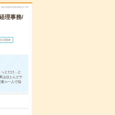
No.SGSIY5209157-T3
経理事務/
土日祝休
ょっとだけ…と
業はほとんどナ
提案≫一人で悩