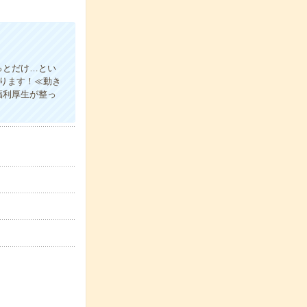
っとだけ…とい
あります！≪動き
福利厚生が整っ