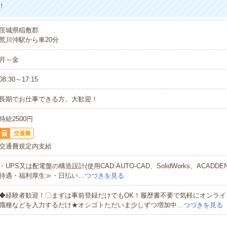
！
茨城県稲敷郡
荒川沖駅から車20分
月～金
08:30～17:15
長期でお仕事できる方、大歓迎！
時給2500円
交通費
交通費規定内支給
・UPS又は配電盤の構造設計(使用CAD:AUTO-CAD、SolidWorks、ACADD
待遇・福利厚生≫・日払い…
つづきを見る
◆経験者歓迎！〇まずは事前登録だけでもOK！履歴書不要で気軽にオンライ
職種などを入力するだけ★オシゴトただいま少しずつ増加中…
つづきを見る