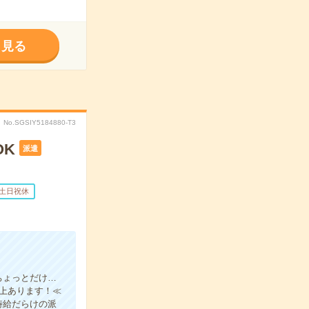
く見る
No.SGSIY5184880-T3
OK
派遣
土日祝休
ちょっとだけ…
以上あります！≪
時給だらけの派