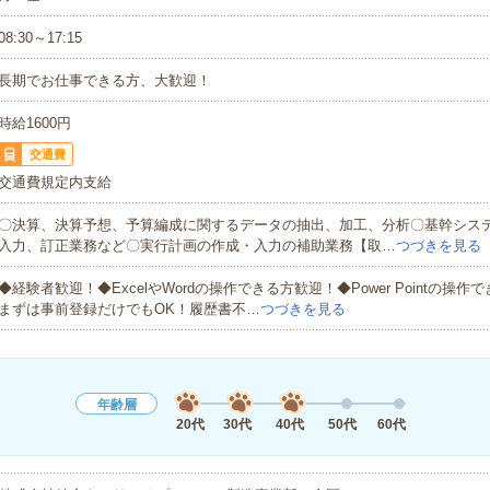
08:30～17:15
長期でお仕事できる方、大歓迎！
時給1600円
交通費
交通費規定内支給
〇決算、決算予想、予算編成に関するデータの抽出、加工、分析〇基幹システ
入力、訂正業務など〇実行計画の作成・入力の補助業務【取…
つづきを見る
◆経験者歓迎！◆ExcelやWordの操作できる方歓迎！◆Power Pointの操
まずは事前登録だけでもOK！履歴書不…
つづきを見る
年齢層
20代
30代
40代
50代
60代