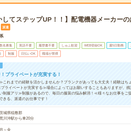
かしてステップUP！！】配電機器メーカーの
派遣
術系
数名募集
英語不要
履歴書不要
しゅふ歓迎
WEB登録OK
週5日勤務
給
制服
日払いOK
職場が禁煙
！
中！プライベートが充実する！
≫これまでの経験を活かしませんか？ブランクがあっても大丈夫！経験はち
≪プライベートが充実する≫場合によってはお願いすることもありますが、残
い制服アリ≫制服があるので、毎日の服装の悩み解消！≪様々なお仕事をご
できる、派遣のお仕事です！
茨城県稲敷郡
荒川沖駅から車20分
月～金