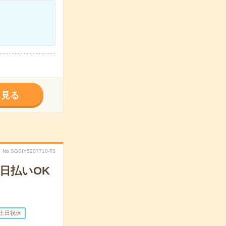
く見る
No.SGSIY5207710-T3
日払いOK
土日祝休