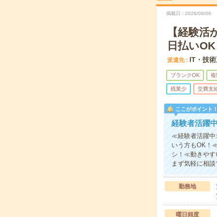
掲載日
2026/08/06
【経験活
日払いOK
IT・技
派遣先
ブランクOK
複
残業少
交費支
ここがポイント
経験者活躍
≪経験者活躍中
いう方もOK！
シ！≪動きやす
まず気軽に相談
勤務地
曜日頻度