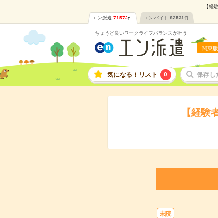
【経験
エン派遣
71573
件
エンバイト
82531
件
ちょうど良いワークライフバランスが叶う
関東版
気になる！リスト
0
保存し
【経験者
未読