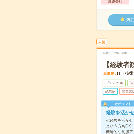
派遣会社
気
未読
掲載日
2026/08/06
【経験者歓
IT・技
派遣先
ブランクOK
複
残業多
交費支
ここがポイント
経験を活か
≪経験を活かせ
という方もOK
機能的な制服ア