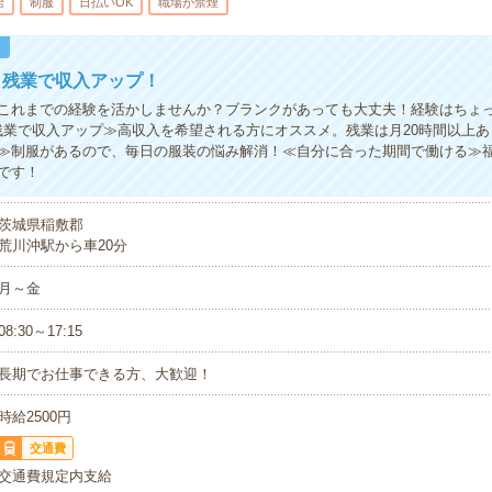
給
制服
日払いOK
職場が禁煙
！
！残業で収入アップ！
これまでの経験を活かしませんか？ブランクがあっても大丈夫！経験はちょ
残業で収入アップ≫高収入を希望される方にオススメ。残業は月20時間以上
≫制服があるので、毎日の服装の悩み解消！≪自分に合った期間で働ける≫
です！
茨城県稲敷郡
荒川沖駅から車20分
月～金
08:30～17:15
長期でお仕事できる方、大歓迎！
時給2500円
交通費
交通費規定内支給