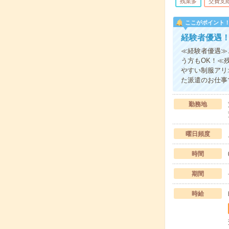
残業多
交費支
ここがポイント
経験者優遇
≪経験者優遇≫
う方もOK！≪
やすい制服アリ
た派遣のお仕事
勤務地
曜日頻度
時間
期間
時給