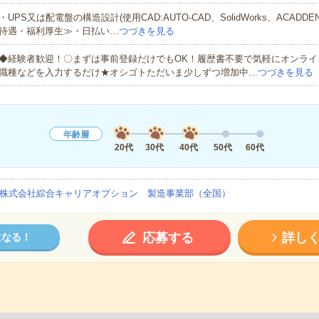
・UPS又は配電盤の構造設計(使用CAD:AUTO-CAD、SolidWorks、ACADD
待遇・福利厚生≫・日払い…
つづきを見る
◆経験者歓迎！〇まずは事前登録だけでもOK！履歴書不要で気軽にオンライ
職種などを入力するだけ★オシゴトただいま少しずつ増加中…
つづきを見る
年齢層
20代
30代
40代
50代
60代
株式会社綜合キャリアオプション 製造事業部（全国）
応募する
詳し
になる！