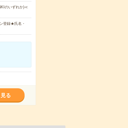
ENKIのいずれか)≪
ン登録★氏名・
く見る