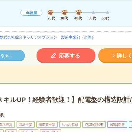
年齢層
20代
30代
40代
50代
60代
株式会社綜合キャリアオプション 製造事業部（全国）
応募する
詳し
になる！
スキルUP！経験者歓迎！】配電盤の構造設計/
術系
数名募集
英語不要
履歴書不要
しゅふ歓迎
WEB登録OK
週5日勤務