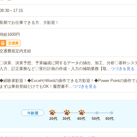
08:30～17:15
長期でお仕事できる方、大歓迎！
時給1600円
交通費
交通費規定内支給
〇決算、決算予想、予算編成に関するデータの抽出、加工、分析〇基幹システ
入力、訂正業務など〇実行計画の作成・入力の補助業務【取…
つづきを見る
◆経験者歓迎！◆ExcelやWordの操作できる方歓迎！◆Power Pointの操
まずは事前登録だけでもOK！履歴書不…
つづきを見る
年齢層
20代
30代
40代
50代
60代