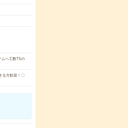
ムへ工数TSの
作できる方歓迎！〇