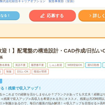
株式会社綜合キャリアオプション 製造事業部（全国）
応募する
詳し
になる！
迎！】配電盤の構造設計・CAD作成/日払い
術系
数名募集
英語不要
履歴書不要
しゅふ歓迎
WEB登録OK
週5日勤務
給
制服
日払いOK
職場が禁煙
！
せる！残業で収入アップ！
る≫これまでの経験を活かしませんか？ブランクがあっても大丈夫！経験は
！≪残業で収入アップ≫高収入を希望される方にオススメ。残業は月20時間
リ≫制服があるので、毎日の服装の悩み解消！≪収入アップを目指せる≫高