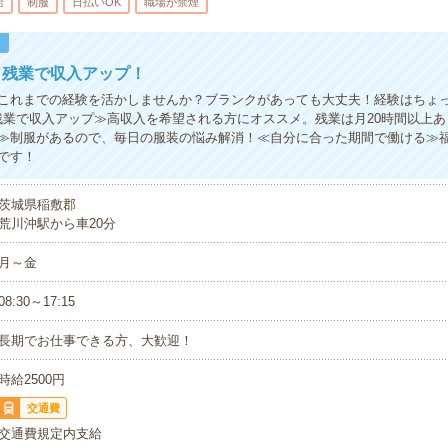
給
制服
日払いOK
職場が禁煙
！
！残業で収入アップ！
これまでの経験を活かしませんか？ブランクがあっても大丈夫！経験はちょ
残業で収入アップ≫高収入を希望される方にオススメ。残業は月20時間以上
≫制服があるので、毎日の服装の悩み解消！≪自分に合った期間で働ける≫
です！
茨城県稲敷郡
荒川沖駅から車20分
月～金
08:30～17:15
長期でお仕事できる方、大歓迎！
時給2500円
交通費
交通費規定内支給