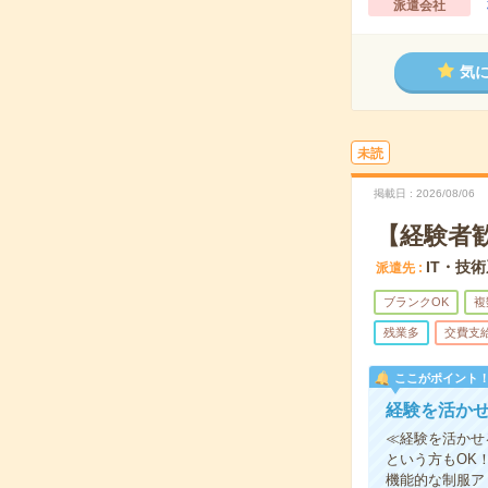
派遣会社
気
未読
掲載日
2026/08/06
【経験者歓
IT・技
派遣先
ブランクOK
複
残業多
交費支
ここがポイント
経験を活か
≪経験を活かせ
という方もOK
機能的な制服ア