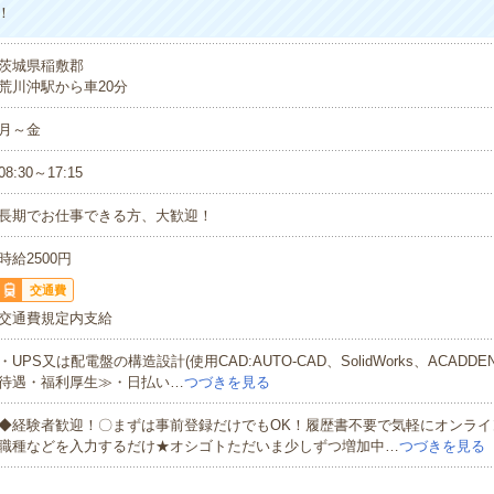
！
茨城県稲敷郡
荒川沖駅から車20分
月～金
08:30～17:15
長期でお仕事できる方、大歓迎！
時給2500円
交通費
交通費規定内支給
・UPS又は配電盤の構造設計(使用CAD:AUTO-CAD、SolidWorks、ACADD
待遇・福利厚生≫・日払い…
つづきを見る
◆経験者歓迎！〇まずは事前登録だけでもOK！履歴書不要で気軽にオンライ
職種などを入力するだけ★オシゴトただいま少しずつ増加中…
つづきを見る