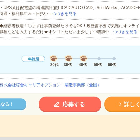
・UPS又は配電盤の構造設計(使用CAD:AUTO-CAD、SolidWorks、ACADD
待遇・福利厚生≫・日払い…
つづきを見る
◆経験者歓迎！〇まずは事前登録だけでもOK！履歴書不要で気軽にオンライ
職種などを入力するだけ★オシゴトただいま少しずつ増加中…
つづきを見る
年齢層
20代
30代
40代
50代
60代
株式会社綜合キャリアオプション 製造事業部（全国）
応募する
詳し
になる！