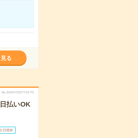
く見る
No.SGSIY5207710-T3
日払いOK
土日祝休