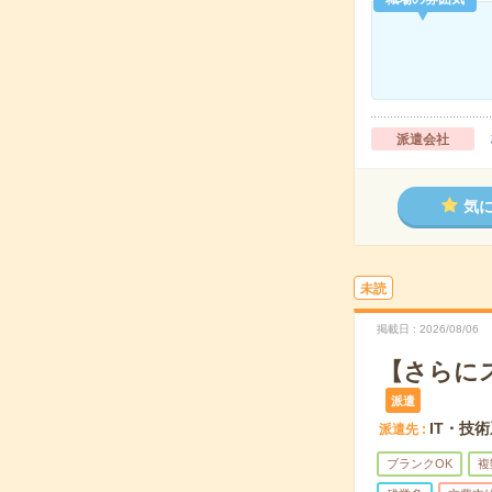
派遣会社
気
未読
掲載日
2026/08/06
【さらに
派遣
IT・技
派遣先
ブランクOK
複