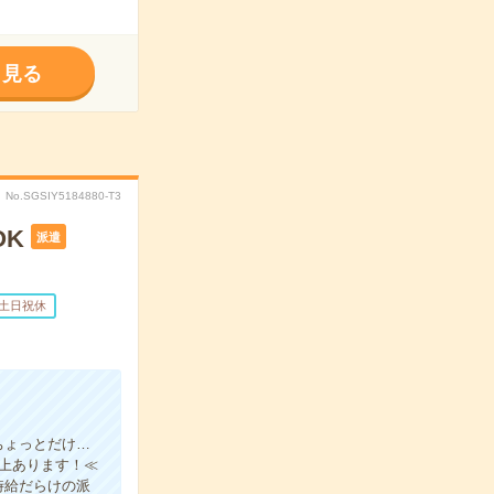
く見る
No.SGSIY5184880-T3
OK
派遣
土日祝休
ちょっとだけ…
以上あります！≪
時給だらけの派