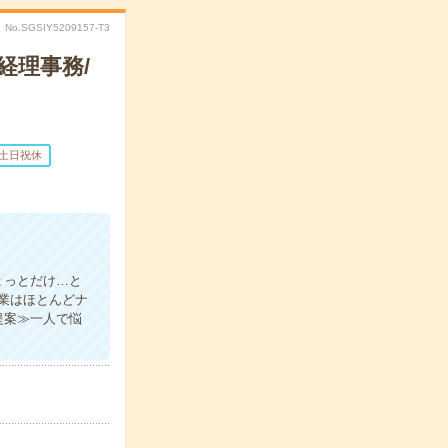
No.SGSIY5209157-T3
経理事務/
土日祝休
ょっとだけ…と
業はほとんどナ
提案≫一人で悩