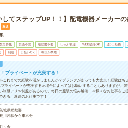
かしてステップUP！！】配電機器メーカーの
派遣
術系
数名募集
英語不要
履歴書不要
しゅふ歓迎
WEB登録OK
週5日勤務
給
制服
日払いOK
職場が禁煙
！
中！プライベートが充実する！
≫これまでの経験を活かしませんか？ブランクがあっても大丈夫！経験はち
≪プライベートが充実する≫場合によってはお願いすることもありますが、残
い制服アリ≫制服があるので、毎日の服装の悩み解消！≪様々なお仕事をご
できる、派遣のお仕事です！
茨城県稲敷郡
荒川沖駅から車20分
月～金