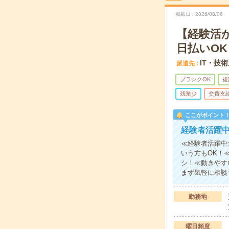
掲載日
2026/08/06
【経験活
日払いOK
IT・技
派遣先
ブランクOK
複
残業少
交費支
ここがポイント
経験者活躍
≪経験者活躍中
いう方もOK！
シ！≪動きやす
まず気軽に相談
勤務地
曜日頻度