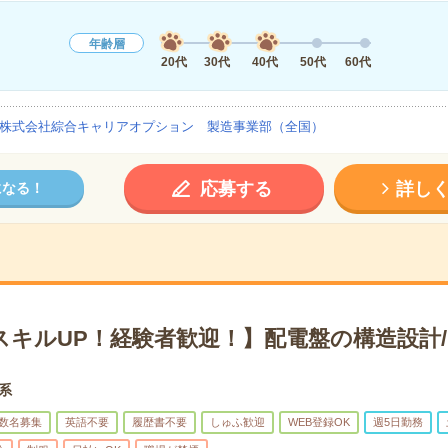
年齢層
20代
30代
40代
50代
60代
株式会社綜合キャリアオプション 製造事業部（全国）
応募する
詳し
になる！
スキルUP！経験者歓迎！】配電盤の構造設計/
術系
数名募集
英語不要
履歴書不要
しゅふ歓迎
WEB登録OK
週5日勤務