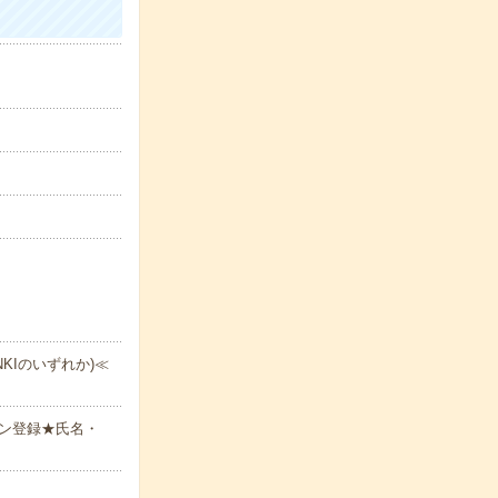
ENKIのいずれか)≪
ン登録★氏名・