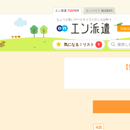
エン派遣
71570
件
エンバイト
82182
件
ちょうど良いワークライフバランスが叶う
関東版
気になる！リスト
0
保存し
【
未読