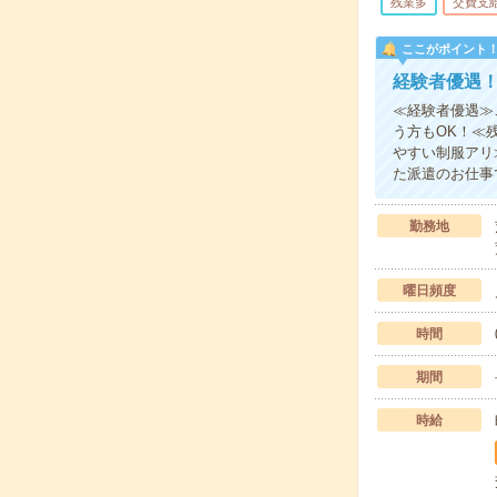
残業多
交費支
ここがポイント
経験者優遇
≪経験者優遇≫
う方もOK！≪
やすい制服アリ
た派遣のお仕事
勤務地
曜日頻度
時間
期間
時給