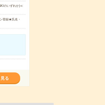
ENKIのいずれか)≪
ン登録★氏名・
く見る