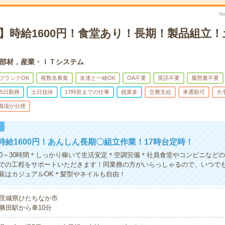
No
】時給1600円！食堂あり！長期！製品組立
部材，産業・ＩＴシステム
ブランクOK
複数名募集
友達と一緒OK
OA不要
英語不要
履歴書不要
5日勤務
土日祝休
17時前までの仕事
残業多
交費支給
車通勤可
大
職場が分煙
！
時給1600円！あんしん長期〇組立作業！17時台定時！
20～30時間＊しっかり稼いて生活安定＊空調完備＊社員食堂やコンビニなどの
での工程をサポートいただきます！同業務の方がいらっしゃるので、いつで
装はカジュアルOK＊髪型やネイルも自由！
茨城県ひたちなか市
勝田駅から車10分