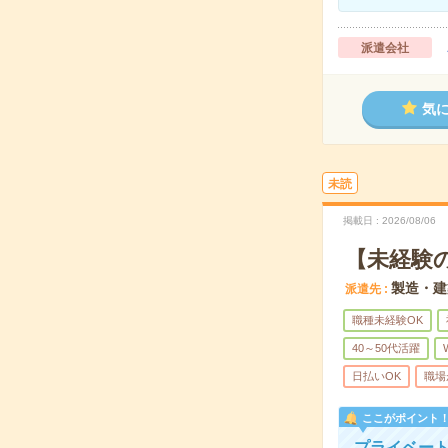
派遣会社
気
未読
掲載日
2026/08/06
【未経験
製造・建
派遣先
職種未経験OK
40～50代活躍
日払いOK
職場
ここがポイント
プライベート