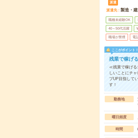
派遣
製造・建
派遣先
職種未経験OK
40～50代活躍
職場が禁煙
電
ここがポイント
残業で稼げる
≪残業で稼げる
しいことにチャ
プUP目指して
す！
勤務地
曜日頻度
時間