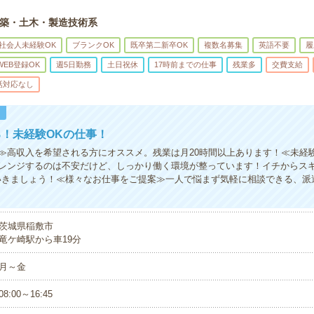
築・土木・製造技術系
社会人未経験OK
ブランクOK
既卒第二新卒OK
複数名募集
英語不要
履
WEB登録OK
週5日勤務
土日祝休
17時前までの仕事
残業多
交費支給
話対応なし
！
！未経験OKの仕事！
≫高収入を希望される方にオススメ。残業は月20時間以上あります！≪未経
レンジするのは不安だけど、しっかり働く環境が整っています！イチからスキ
いきましょう！≪様々なお仕事をご提案≫一人で悩まず気軽に相談できる、派
茨城県稲敷市
竜ケ崎駅から車19分
月～金
08:00～16:45