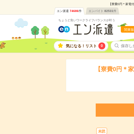
【寮費0円＊家電付
エン派遣
74686
件
エンバイト
82531
件
ちょうど良いワークライフバランスが叶う
関東版
気になる！リスト
0
保存し
【寮費0円＊
未読