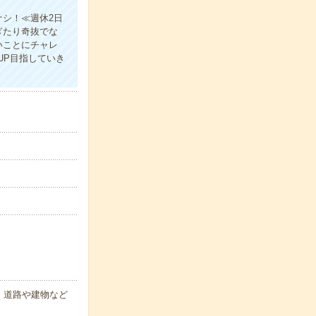
シ！≪週休2日
ぎたり奇抜でな
いことにチャレ
UP目指していき
】道路や建物など