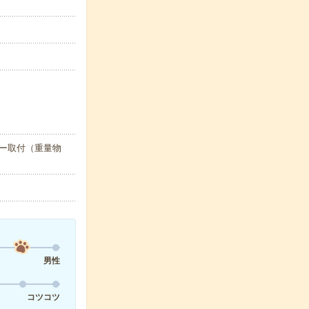
バー取付（重量物
男性
コツコツ