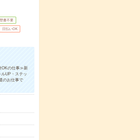
歴書不要
日払いOK
験OKの仕事≫新
ルUP・ステッ
遣のお仕事で