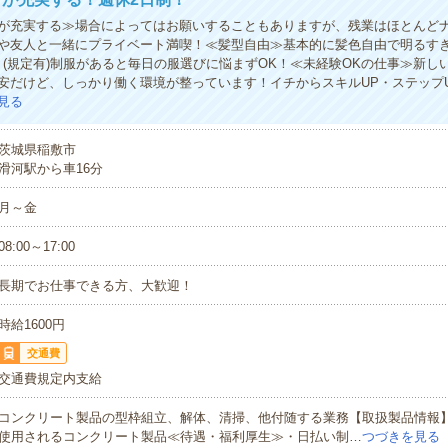
が充実する≫場合によってはお願いすることもありますが、残業はほとんどナ
や友人と一緒にプライベート満喫！≪髪型自由≫基本的に髪色自由で明るす
！(規定有)制服があると毎日の服選びに悩まずOK！≪未経験OKの仕事≫新し
安だけど、しっかり働く環境が整っています！イチからスキルUP・ステップ
見る
茨城県稲敷市
滑河駅から車16分
月～金
08:00～17:00
長期でお仕事できる方、大歓迎！
時給1600円
交通費
交通費規定内支給
コンクリート製品の型枠組立、解体、清掃、他付随する業務【取扱製品情報
使用されるコンクリート製品≪待遇・福利厚生≫・日払い制…
つづきを見る