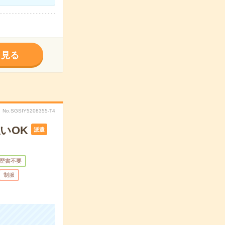
く見る
No.SGSIY5208355-T4
いOK
派遣
歴書不要
制服