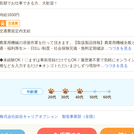
長期でお仕事できる方、大歓迎！
時給1650円
交通費
交通費規定内支給
農業用機械の溶接作業を行って頂きます。【取扱製品情報】農業用機械全般
遇・福利厚生≫・日払い制度・社会保険完備・無料定期健診…
つづきを見る
◆未経験OK！〇まずは事前登録だけでもOK！履歴書不要で気軽にオンライ
種などを入力するだけ★オシゴトただいま少しずつ増加中…
つづきを見る
年齢層
20代
30代
40代
50代
60代
株式会社綜合キャリアオプション 製造事業部（全国）