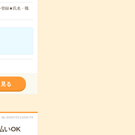
ン登録★氏名・職
く見る
No.SGSIY5213434-T4
払いOK