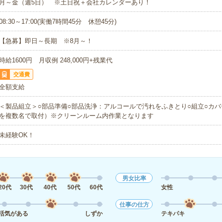
月～金（週5日） ※土日祝＋会社カレンダーあり！
08:30～17:00(実働7時間45分 休憩45分)
【急募】即日～長期 ※8月～！
時給1600円 月収例 248,000円+残業代
交通費
全額支給
＜製品組立＞○部品準備○部品洗浄：アルコールで汚れをふきとり○組立○カ
を複数名で取付）※クリーンルーム内作業となります
未経験OK！
男女比率
20代
30代
40代
50代
60代
女性
仕事の仕方
活気がある
しずか
テキパキ