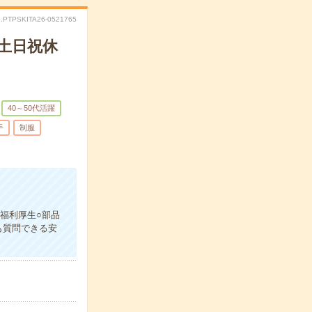
.PTPSKITA26-0521765
！土日祝休
40～50代活躍
手
制服
福利厚生○部品
も質問できる安