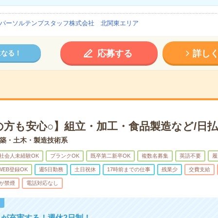
パーソルテンプスタッフ株式会社 北関東エリア
応募する
詳し
になる！
の方も安心○】組立・加工・食品製造など/日払
築・土木・製造技術系
社会人未経験OK
ブランクOK
既卒第二新卒OK
複数名募集
英語不要
履
WEB登録OK
週5日勤務
土日祝休
17時前までの仕事
残業少
交費支給
が禁煙
電話対応なし
！
が充実する！週休2日制！