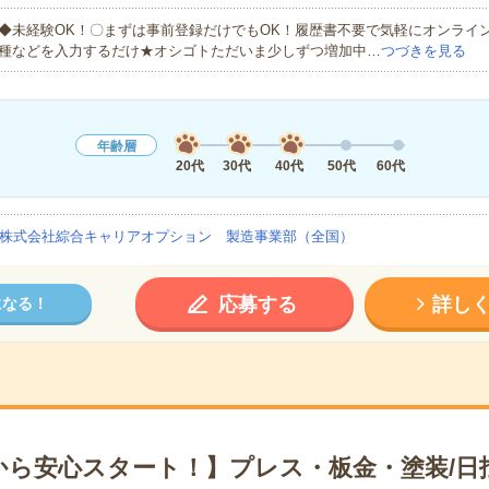
◆未経験OK！〇まずは事前登録だけでもOK！履歴書不要で気軽にオンライ
種などを入力するだけ★オシゴトただいま少しずつ増加中…
つづきを見る
年齢層
20代
30代
40代
50代
60代
株式会社綜合キャリアオプション 製造事業部（全国）
応募する
詳し
になる！
から安心スタート！】プレス・板金・塗装/日