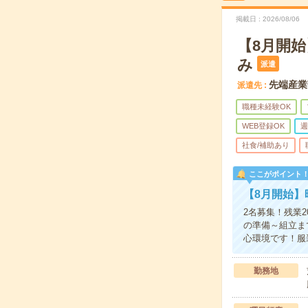
掲載日
2026/08/06
【8月開始
み
派遣
先端産業
派遣先
職種未経験OK
WEB登録OK
週
社食/補助あり
ここがポイント
【8月開始】
2名募集！残業
の準備～組立ま
心環境です！服
勤務地