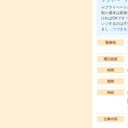
≪プライベート
制≫週末は家族
ければOKです
ンジするのは不
まし…
つづきを
勤務地
曜日頻度
時間
期間
時給
仕事内容