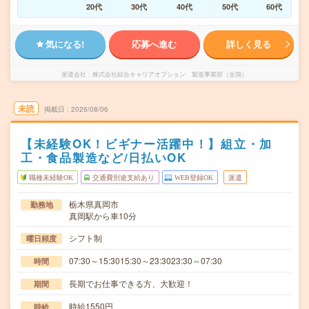
20代
30代
40代
50代
60代
気になる!
応募へ進む
詳しく見る
派遣会社
株式会社綜合キャリアオプション 製造事業部（全国）
未読
掲載日
2026/08/06
【未経験OK！ビギナー活躍中！】組立・加
工・食品製造など/日払いOK
職種未経験OK
交通費別途支給あり
WEB登録OK
派遣
栃木県真岡市
勤務地
真岡駅から車10分
シフト制
曜日頻度
07:30～15:3015:30～23:3023:30～07:30
時間
長期でお仕事できる方、大歓迎！
期間
時給1550円
時給