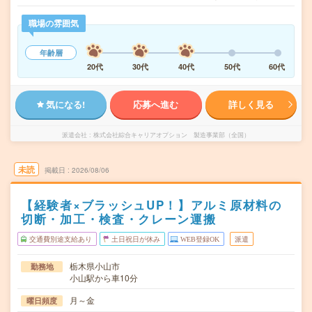
職場の雰囲気
年齢層
20代
30代
40代
50代
60代
気になる!
応募へ進む
詳しく見る
派遣会社
株式会社綜合キャリアオプション 製造事業部（全国）
未読
掲載日
2026/08/06
【経験者×ブラッシュUP！】アルミ原材料の
切断・加工・検査・クレーン運搬
交通費別途支給あり
土日祝日が休み
WEB登録OK
派遣
栃木県小山市
勤務地
小山駅から車10分
月～金
曜日頻度