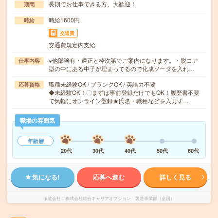
長期でお仕事できる方、大歓迎！
期間
時給1600円
時給
交通費
交通費規定内支給
※他部署有・適正と枠次第でご案内になります。・脱コア
仕事内容
型の中にある中子が埋まってるので化成ソーダを入れ…
職種未経験OK / ブランクOK / 英語力不要
応募資格
◆未経験OK！〇まずは事前登録だけでもOK！履歴書不要
で気軽にオンライン登録★氏名・職種などを入力す…
職場の雰囲気
年齢層
20代
30代
40代
50代
60代
気になる!
応募へ進む
詳しく見る
派遣会社
株式会社綜合キャリアオプション 製造事業部（全国）