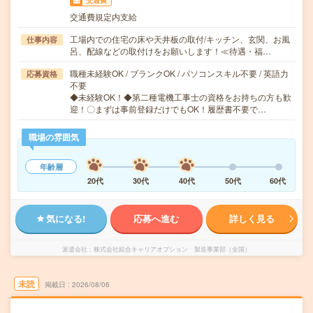
交通費
交通費規定内支給
工場内での住宅の床や天井板の取付/キッチン、玄関、お風
仕事内容
呂、配線などの取付けをお願いします！≪待遇・福…
職種未経験OK / ブランクOK / パソコンスキル不要 / 英語力
応募資格
不要
◆未経験OK！◆第二種電機工事士の資格をお持ちの方も歓
迎！〇まずは事前登録だけでもOK！履歴書不要で…
職場の雰囲気
年齢層
20代
30代
40代
50代
60代
気になる!
応募へ進む
詳しく見る
派遣会社
株式会社綜合キャリアオプション 製造事業部（全国）
未読
掲載日
2026/08/06