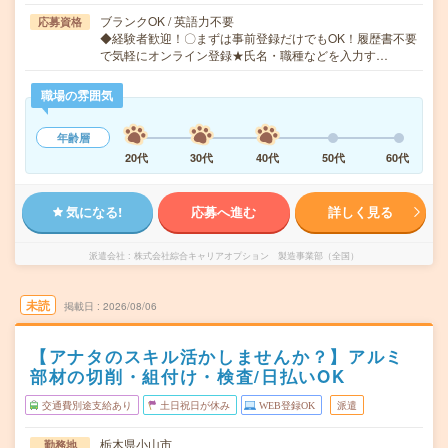
ブランクOK / 英語力不要
応募資格
◆経験者歓迎！〇まずは事前登録だけでもOK！履歴書不要
で気軽にオンライン登録★氏名・職種などを入力す…
職場の雰囲気
年齢層
20代
30代
40代
50代
60代
気になる!
応募へ進む
詳しく見る
派遣会社
株式会社綜合キャリアオプション 製造事業部（全国）
未読
掲載日
2026/08/06
【アナタのスキル活かしませんか？】アルミ
部材の切削・組付け・検査/日払いOK
交通費別途支給あり
土日祝日が休み
WEB登録OK
派遣
栃木県小山市
勤務地