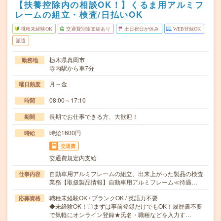
【扶養控除内の相談OK！】くるま用アルミフ
レームの組立・検査/日払いOK
職種未経験OK
交通費別途支給あり
土日祝日が休み
WEB登録OK
派遣
栃木県真岡市
勤務地
寺内駅から車7分
月～金
曜日頻度
08:00～17:10
時間
長期でお仕事できる方、大歓迎！
期間
時給1600円
時給
交通費
交通費規定内支給
自動車用アルミフレームの組立、出来上がった製品の検査
仕事内容
業務【取扱製品情報】自動車用アルミフレーム≪待遇…
職種未経験OK / ブランクOK / 英語力不要
応募資格
◆未経験OK！〇まずは事前登録だけでもOK！履歴書不要
で気軽にオンライン登録★氏名・職種などを入力す…