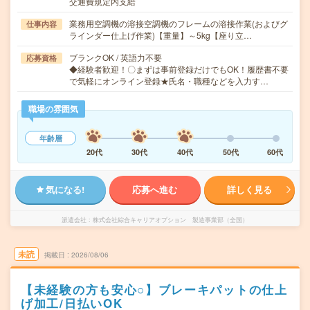
交通費規定内支給
業務用空調機の溶接空調機のフレームの溶接作業(およびグ
仕事内容
ラインダー仕上げ作業)【重量】～5kg【座り立…
ブランクOK / 英語力不要
応募資格
◆経験者歓迎！〇まずは事前登録だけでもOK！履歴書不要
で気軽にオンライン登録★氏名・職種などを入力す…
職場の雰囲気
年齢層
20代
30代
40代
50代
60代
気になる!
応募へ進む
詳しく見る
派遣会社
株式会社綜合キャリアオプション 製造事業部（全国）
未読
掲載日
2026/08/06
【未経験の方も安心○】ブレーキパットの仕上
げ加工/日払いOK