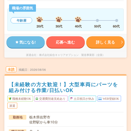
職場の雰囲気
年齢層
20代
30代
40代
50代
60代
気になる!
応募へ進む
詳しく見る
派遣会社
株式会社綜合キャリアオプション 製造事業部（全国）
未読
掲載日
2026/08/06
【未経験の方大歓迎！】大型車両にパーツを
組み付ける作業/日払いOK
職種未経験OK
交通費別途支給あり
土日祝日が休み
WEB登録OK
派遣
栃木県佐野市
勤務地
佐野駅から車10分