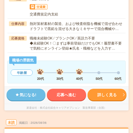
交通費
交通費規定内支給
熱対策材素材の製造、および検査樹脂を機械で混ぜ合わせ
仕事内容
ドラフトで黒鉛を混ぜる大きなミキサーで混合機械や…
職種未経験OK / ブランクOK / 英語力不要
応募資格
◆未経験OK！〇まずは事前登録だけでもOK！履歴書不要
で気軽にオンライン登録★氏名・職種などを入力す…
職場の雰囲気
年齢層
20代
30代
40代
50代
60代
気になる!
応募へ進む
詳しく見る
派遣会社
株式会社綜合キャリアオプション 製造事業部（全国）
未読
掲載日
2026/08/06