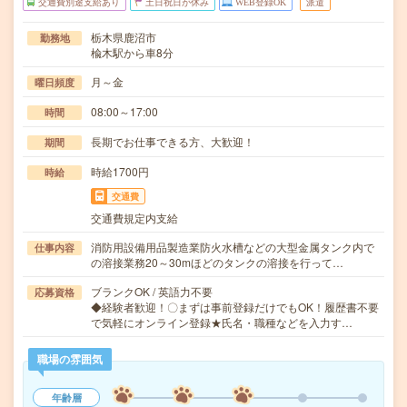
交通費別途支給あり
土日祝日が休み
WEB登録OK
派遣
栃木県鹿沼市
勤務地
楡木駅から車8分
月～金
曜日頻度
08:00～17:00
時間
長期でお仕事できる方、大歓迎！
期間
時給1700円
時給
交通費
交通費規定内支給
消防用設備用品製造業防火水槽などの大型金属タンク内で
仕事内容
の溶接業務20～30mほどのタンクの溶接を行って…
ブランクOK / 英語力不要
応募資格
◆経験者歓迎！〇まずは事前登録だけでもOK！履歴書不要
で気軽にオンライン登録★氏名・職種などを入力す…
職場の雰囲気
年齢層