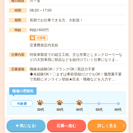
月～金
曜日頻度
08:20～17:00
時間
長期でお仕事できる方、大歓迎！
期間
時給1600円
時給
交通費
交通費規定内支給
特装車製造での組立工程。主な作業としタンクローリーな
仕事内容
どの大型車両に部品などを組付けていく仕事になりま…
職種未経験OK / ブランクOK / 英語力不要
応募資格
◆未経験OK！〇まずは事前登録だけでもOK！履歴書不要
で気軽にオンライン登録★氏名・職種などを入力す…
職場の雰囲気
年齢層
20代
30代
40代
50代
60代
気になる!
応募へ進む
詳しく見る