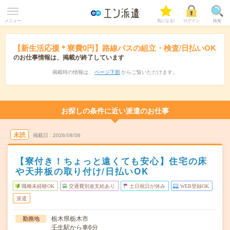
メニュー
気になる!
ログイン
検索
【新生活応援＊寮費0円】路線バスの組立・検査/日払いOK
のお仕事情報は、掲載が終了しています
掲載時の情報は、
ページ下部
からご覧いただけます。
お探しの条件に近い派遣のお仕事
未読
掲載日
2026/08/06
【寮付き！ちょっと遠くても安心】住宅の床
や天井板の取り付け/日払いOK
職種未経験OK
交通費別途支給あり
土日祝日が休み
WEB登録OK
派遣
栃木県栃木市
勤務地
壬生駅から車6分