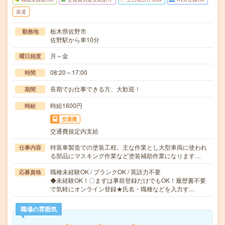
派遣
栃木県佐野市
勤務地
佐野駅から車10分
月～金
曜日頻度
08:20～17:00
時間
長期でお仕事できる方、大歓迎！
期間
時給1600円
時給
交通費
交通費規定内支給
特装車製造での塗装工程。主な作業とし大型車両に使われ
仕事内容
る部品にマスキング作業など塗装補助作業になります…
職種未経験OK / ブランクOK / 英語力不要
応募資格
◆未経験OK！〇まずは事前登録だけでもOK！履歴書不要
で気軽にオンライン登録★氏名・職種などを入力す…
職場の雰囲気