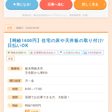
気になる!
応募へ進む
詳しく見る
派遣会社
株式会社綜合キャリアオプション 製造事業部（全国）
未読
掲載日
2026/08/06
【時給1600円】住宅の床や天井板の取り付け/
日払いOK
職種未経験OK
交通費別途支給あり
土日祝日が休み
WEB登録OK
派遣
栃木県栃木市
勤務地
壬生駅から車6分
月～金
曜日頻度
8:00～17:00
時間
長期でお仕事できる方、大歓迎！
期間
時給1600円
時給