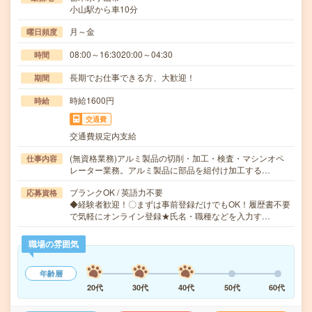
小山駅から車10分
月～金
曜日頻度
08:00～16:3020:00～04:30
時間
長期でお仕事できる方、大歓迎！
期間
時給1600円
時給
交通費
交通費規定内支給
(無資格業務)アルミ製品の切削・加工・検査・マシンオペ
仕事内容
レーター業務。アルミ製品に部品を組付け加工する…
ブランクOK / 英語力不要
応募資格
◆経験者歓迎！〇まずは事前登録だけでもOK！履歴書不要
で気軽にオンライン登録★氏名・職種などを入力す…
職場の雰囲気
年齢層
20代
30代
40代
50代
60代