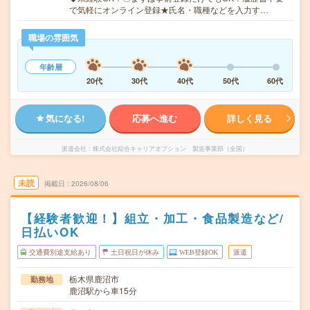
で気軽にオンライン登録★氏名・職種などを入力す…
職場の雰囲気
年齢層
20代
30代
40代
50代
60代
気になる!
応募へ進む
詳しく見る
派遣会社
株式会社綜合キャリアオプション 製造事業部（全国）
未読
掲載日
2026/08/06
【経験者歓迎！】組立・加工・食品製造など/
日払いOK
交通費別途支給あり
土日祝日が休み
WEB登録OK
派遣
栃木県鹿沼市
勤務地
鹿沼駅から車15分