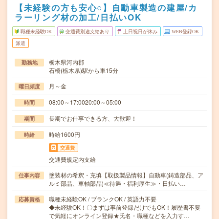
【未経験の方も安心○】自動車製造の建屋/カ
ラーリング材の加工/日払いOK
職種未経験OK
交通費別途支給あり
土日祝日が休み
WEB登録OK
派遣
栃木県河内郡
勤務地
石橋(栃木県)駅から車15分
月～金
曜日頻度
08:00～17:0020:00～05:00
時間
長期でお仕事できる方、大歓迎！
期間
時給1600円
時給
交通費
交通費規定内支給
塗装材の希釈・充填【取扱製品情報】自動車(鋳造部品、ア
仕事内容
ルミ部品、車軸部品)≪待遇・福利厚生≫・日払い…
職種未経験OK / ブランクOK / 英語力不要
応募資格
◆未経験OK！〇まずは事前登録だけでもOK！履歴書不要
で気軽にオンライン登録★氏名・職種などを入力す…