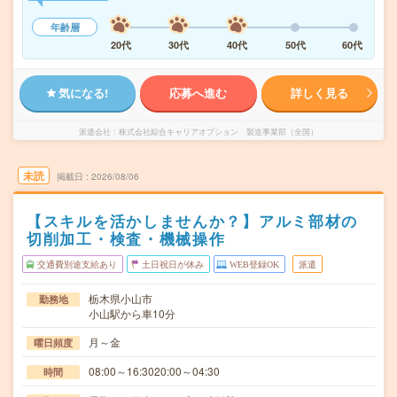
年齢層
20代
30代
40代
50代
60代
気になる!
応募へ進む
詳しく見る
派遣会社
株式会社綜合キャリアオプション 製造事業部（全国）
未読
掲載日
2026/08/06
【スキルを活かしませんか？】アルミ部材の
切削加工・検査・機械操作
交通費別途支給あり
土日祝日が休み
WEB登録OK
派遣
栃木県小山市
勤務地
小山駅から車10分
月～金
曜日頻度
08:00～16:3020:00～04:30
時間