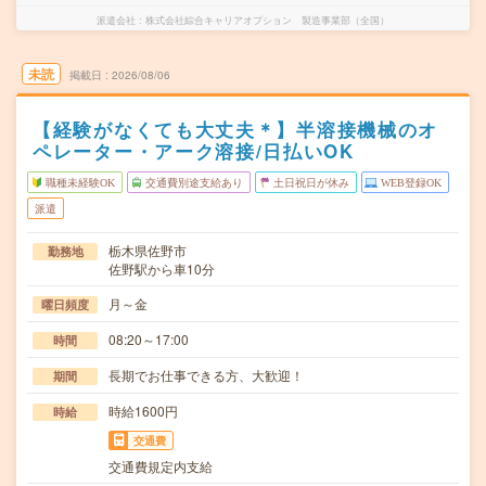
派遣会社
株式会社綜合キャリアオプション 製造事業部（全国）
未読
掲載日
2026/08/06
【経験がなくても大丈夫＊】半溶接機械のオ
ペレーター・アーク溶接/日払いOK
職種未経験OK
交通費別途支給あり
土日祝日が休み
WEB登録OK
派遣
栃木県佐野市
勤務地
佐野駅から車10分
月～金
曜日頻度
08:20～17:00
時間
長期でお仕事できる方、大歓迎！
期間
時給1600円
時給
交通費
交通費規定内支給