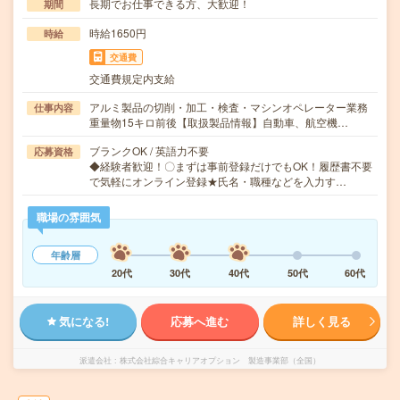
長期でお仕事できる方、大歓迎！
期間
時給1650円
時給
交通費
交通費規定内支給
アルミ製品の切削・加工・検査・マシンオペレーター業務
仕事内容
重量物15キロ前後【取扱製品情報】自動車、航空機…
ブランクOK / 英語力不要
応募資格
◆経験者歓迎！〇まずは事前登録だけでもOK！履歴書不要
で気軽にオンライン登録★氏名・職種などを入力す…
職場の雰囲気
年齢層
20代
30代
40代
50代
60代
気になる!
応募へ進む
詳しく見る
派遣会社
株式会社綜合キャリアオプション 製造事業部（全国）