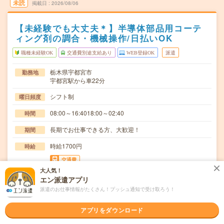
未読
掲載日
2026/08/06
【未経験でも大丈夫＊】半導体部品用コーテ
ィング剤の調合・機械操作/日払いOK
職種未経験OK
交通費別途支給あり
WEB登録OK
派遣
栃木県宇都宮市
勤務地
宇都宮駅から車22分
シフト制
曜日頻度
08:00～16:4018:00～02:40
時間
長期でお仕事できる方、大歓迎！
期間
時給1700円
時給
交通費
大人気！
交通費規定内支給
エン派遣アプリ
半導体用部品の耐久度を向上させるためのコーティング剤
仕事内容
派遣のお仕事情報がたくさん！プッシュ通知で受け取ろう！
製造機械オペレーター樹脂等を混ぜ合わせる作業付随…
アプリをダウンロード
職種未経験OK / ブランクOK / 英語力不要
応募資格
◆未経験OK！〇まずは事前登録だけでもOK！履歴書不要