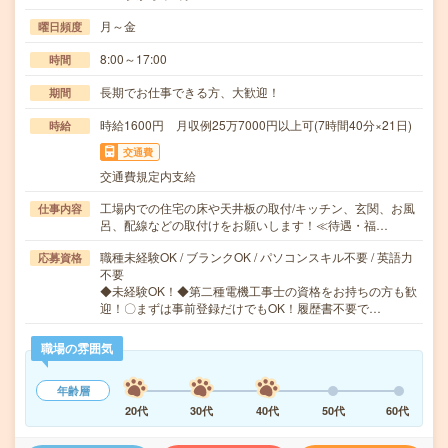
月～金
曜日頻度
8:00～17:00
時間
長期でお仕事できる方、大歓迎！
期間
時給1600円 月収例25万7000円以上可(7時間40分×21日)
時給
交通費
交通費規定内支給
工場内での住宅の床や天井板の取付/キッチン、玄関、お風
仕事内容
呂、配線などの取付けをお願いします！≪待遇・福…
職種未経験OK / ブランクOK / パソコンスキル不要 / 英語力
応募資格
不要
◆未経験OK！◆第二種電機工事士の資格をお持ちの方も歓
迎！〇まずは事前登録だけでもOK！履歴書不要で…
職場の雰囲気
年齢層
20代
30代
40代
50代
60代