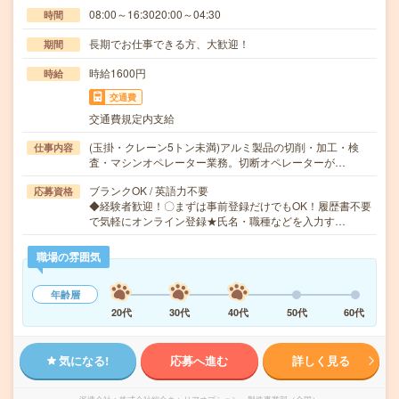
08:00～16:3020:00～04:30
時間
長期でお仕事できる方、大歓迎！
期間
時給1600円
時給
交通費
交通費規定内支給
(玉掛・クレーン5トン未満)アルミ製品の切削・加工・検
仕事内容
査・マシンオペレーター業務。切断オペレーターが…
ブランクOK / 英語力不要
応募資格
◆経験者歓迎！〇まずは事前登録だけでもOK！履歴書不要
で気軽にオンライン登録★氏名・職種などを入力す…
職場の雰囲気
年齢層
20代
30代
40代
50代
60代
気になる!
応募へ進む
詳しく見る