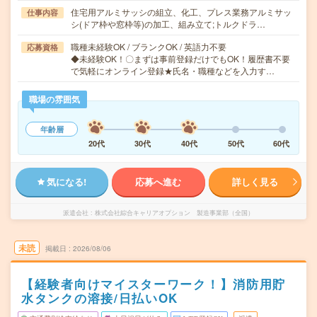
住宅用アルミサッシの組立、化工、プレス業務アルミサッ
仕事内容
シ(ドア枠や窓枠等)の加工、組み立て;トルクドラ…
職種未経験OK / ブランクOK / 英語力不要
応募資格
◆未経験OK！〇まずは事前登録だけでもOK！履歴書不要
で気軽にオンライン登録★氏名・職種などを入力す…
職場の雰囲気
年齢層
20代
30代
40代
50代
60代
気になる!
応募へ進む
詳しく見る
派遣会社
株式会社綜合キャリアオプション 製造事業部（全国）
未読
掲載日
2026/08/06
【経験者向けマイスターワーク！】消防用貯
水タンクの溶接/日払いOK