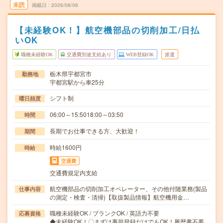
未読
掲載日
2026/08/06
【未経験OK！】航空機部品の切削加工/日払
いOK
職種未経験OK
交通費別途支給あり
WEB登録OK
派遣
栃木県宇都宮市
勤務地
宇都宮駅から車25分
シフト制
曜日頻度
06:00～15:5018:00～03:50
時間
長期でお仕事できる方、大歓迎！
期間
時給1600円
時給
交通費
交通費規定内支給
航空機部品の切削加工オペレーター、その他付随業務(製品
仕事内容
の測定・検査・清掃)【取扱製品情報】航空機用金…
職種未経験OK / ブランクOK / 英語力不要
応募資格
◆未経験OK！〇まずは事前登録だけでもOK！履歴書不要