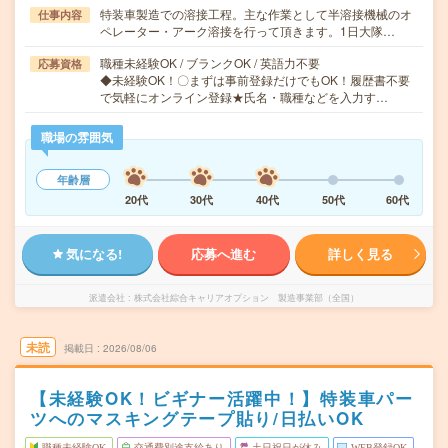
特装車製造での溶接工程。主な作業として半溶接機械のオ
仕事内容
ペレーター・アーク溶接を行って頂きます。1日大隊…
職種未経験OK / ブランクOK / 英語力不要
応募資格
◆未経験OK！〇まずは事前登録だけでもOK！履歴書不要
で気軽にオンライン登録★氏名・職種などを入力す…
職場の雰囲気
年齢層
20代
30代
40代
50代
60代
気になる!
応募へ進む
詳しく見る
派遣会社
株式会社綜合キャリアオプション 製造事業部（全国）
未読
掲載日
2026/08/06
【未経験OK！ビギナー活躍中！】特装車パー
ツへのマスキングテープ貼り/日払いOK
職種未経験OK
交通費別途支給あり
土日祝日が休み
WEB登録OK