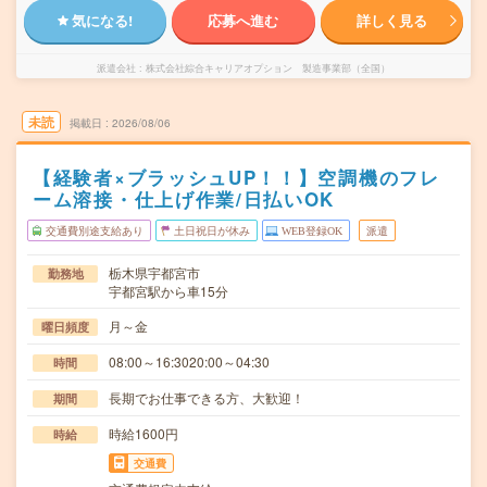
気になる!
応募へ進む
詳しく見る
派遣会社
株式会社綜合キャリアオプション 製造事業部（全国）
未読
掲載日
2026/08/06
【経験者×ブラッシュUP！！】空調機のフレ
ーム溶接・仕上げ作業/日払いOK
交通費別途支給あり
土日祝日が休み
WEB登録OK
派遣
栃木県宇都宮市
勤務地
宇都宮駅から車15分
月～金
曜日頻度
08:00～16:3020:00～04:30
時間
長期でお仕事できる方、大歓迎！
期間
時給1600円
時給
交通費