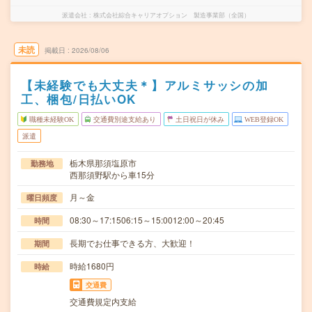
派遣会社
株式会社綜合キャリアオプション 製造事業部（全国）
未読
掲載日
2026/08/06
【未経験でも大丈夫＊】アルミサッシの加
工、梱包/日払いOK
職種未経験OK
交通費別途支給あり
土日祝日が休み
WEB登録OK
派遣
栃木県那須塩原市
勤務地
西那須野駅から車15分
月～金
曜日頻度
08:30～17:1506:15～15:0012:00～20:45
時間
長期でお仕事できる方、大歓迎！
期間
時給1680円
時給
交通費
交通費規定内支給