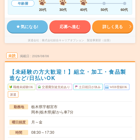
年齢層
20代
30代
40代
50代
60代
気になる!
応募へ進む
詳しく見る
派遣会社
株式会社綜合キャリアオプション 製造事業部（全国）
未読
掲載日
2026/08/06
【未経験の方大歓迎！】組立・加工・食品製
造など/日払いOK
職種未経験OK
交通費別途支給あり
土日祝日が休み
WEB登録OK
派遣
栃木県宇都宮市
勤務地
岡本(栃木県)駅から車7分
月～金
曜日頻度
08:30～17:30
時間