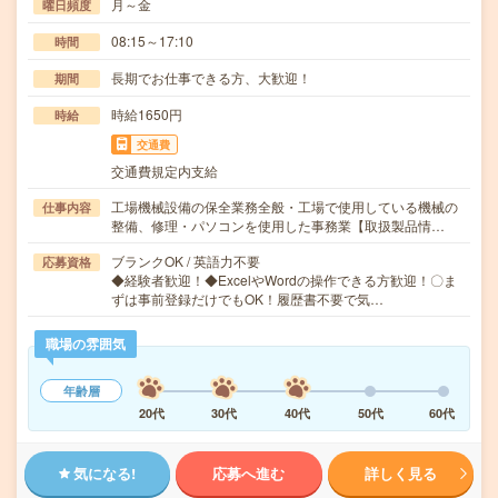
月～金
曜日頻度
08:15～17:10
時間
長期でお仕事できる方、大歓迎！
期間
時給1650円
時給
交通費
交通費規定内支給
工場機械設備の保全業務全般・工場で使用している機械の
仕事内容
整備、修理・パソコンを使用した事務業【取扱製品情…
ブランクOK / 英語力不要
応募資格
◆経験者歓迎！◆ExcelやWordの操作できる方歓迎！〇ま
ずは事前登録だけでもOK！履歴書不要で気…
職場の雰囲気
年齢層
20代
30代
40代
50代
60代
気になる!
応募へ進む
詳しく見る