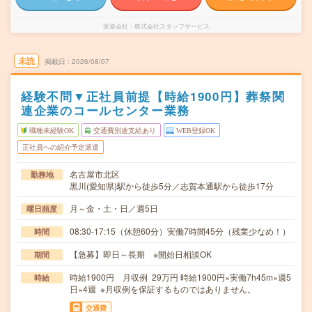
派遣会社
株式会社スタッフサービス
未読
掲載日
2026/08/07
経験不問▼正社員前提【時給1900円】葬祭関
連企業のコールセンター業務
職種未経験OK
交通費別途支給あり
WEB登録OK
正社員への紹介予定派遣
名古屋市北区
勤務地
黒川(愛知県)駅から徒歩5分／志賀本通駅から徒歩17分
月～金・土・日／週5日
曜日頻度
08:30-17:15（休憩60分）実働7時間45分（残業少なめ！）
時間
【急募】即日～長期 ※開始日相談OK
期間
時給1900円 月収例 29万円 時給1900円×実働7h45m×週5
時給
日×4週 ※月収例を保証するものではありません。
交通費