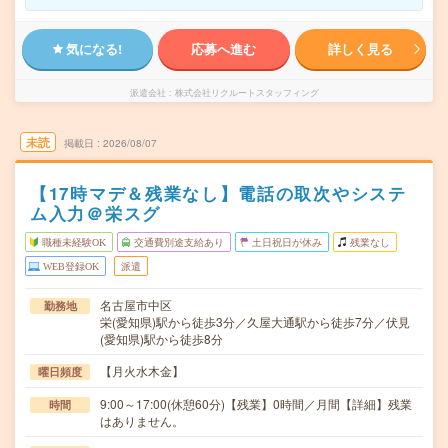
気になる!
応募へ進む
詳しく見る
派遣会社
株式会社リクルートスタッフィング
未読
掲載日
2026/08/07
【17時マデ＆残業なし】電話の取次やシステ
ム入力＠栄スグ
職種未経験OK
交通費別途支給あり
土日祝日が休み
残業なし
WEB登録OK
派遣
名古屋市中区
勤務地
栄(愛知県)駅から徒歩3分／久屋大通駅から徒歩7分／伏見
(愛知県)駅から徒歩8分
【月火水木金】
曜日頻度
9:00～17:00(休憩60分)【残業】0時間／月間【詳細】残業
時間
はありません。