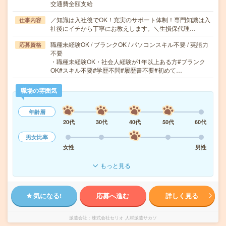
交通費全額支給
／知識は入社後でOK！充実のサポート体制！専門知識は入
仕事内容
社後にイチから丁寧にお教えします。＼生損保代理…
職種未経験OK / ブランクOK / パソコンスキル不要 / 英語力
応募資格
不要
・職種未経験OK・社会人経験が1年以上ある方#ブランク
OK#スキル不要#学歴不問#履歴書不要#初めて…
職場の雰囲気
年齢層
20代
30代
40代
50代
60代
男女比率
女性
男性
もっと見る
気になる!
応募へ進む
詳しく見る
派遣会社
株式会社セリオ 人材派遣サカソ