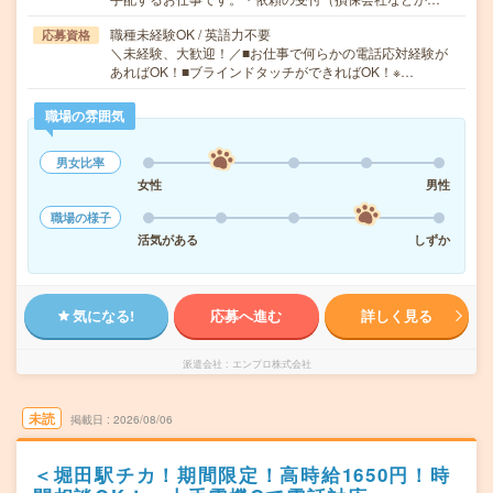
職種未経験OK / 英語力不要
応募資格
＼未経験、大歓迎！／■お仕事で何らかの電話応対経験が
あればOK！■ブラインドタッチができればOK！※…
職場の雰囲気
男女比率
女性
男性
職場の様子
活気がある
しずか
気になる!
応募へ進む
詳しく見る
派遣会社
エンプロ株式会社
未読
掲載日
2026/08/06
＜堀田駅チカ！期間限定！高時給1650円！時