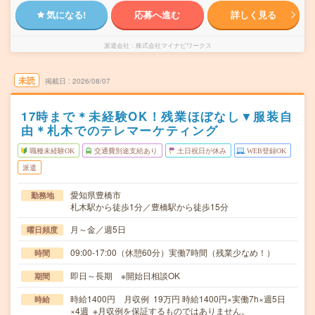
気になる!
応募へ進む
詳しく見る
派遣会社
株式会社マイナビワークス
未読
掲載日
2026/08/07
17時まで＊未経験OK！残業ほぼなし▼服装自
由＊札木でのテレマーケティング
職種未経験OK
交通費別途支給あり
土日祝日が休み
WEB登録OK
派遣
愛知県豊橋市
勤務地
札木駅から徒歩1分／豊橋駅から徒歩15分
月～金／週5日
曜日頻度
09:00-17:00（休憩60分）実働7時間（残業少なめ！）
時間
即日～長期 ※開始日相談OK
期間
時給1400円 月収例 19万円 時給1400円×実働7h×週5日
時給
×4週 ※月収例を保証するものではありません。