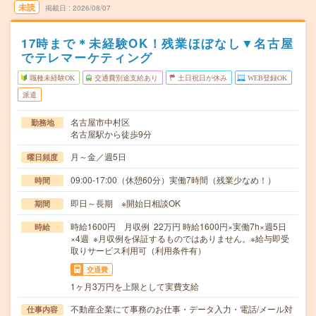
未読
掲載日
2026/08/07
17時まで＊未経験OK！残業ほぼなし▼名古屋
でテレマーケティング
職種未経験OK
交通費別途支給あり
土日祝日が休み
WEB登録OK
派遣
名古屋市中村区
勤務地
名古屋駅から徒歩9分
月～金／週5日
曜日頻度
09:00-17:00（休憩60分）実働7時間（残業少なめ！）
時間
即日～長期 ※開始日相談OK
期間
時給1600円 月収例 22万円 時給1600円×実働7h×週5日
時給
×4週 ※月収例を保証するものではありません。※給与即受
取りサービス利用可（利用条件有）
交通費
1ヶ月3万円を上限として実費支給
不動産企業にて事務のお仕事・データ入力・電話/メール対
仕事内容