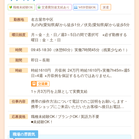
職種未経験OK
交通費別途支給あり
WEB登録OK
派遣
名古屋市中区
勤務地
丸の内(愛知県)駅から徒歩1分／伏見(愛知県)駅から徒歩5分
月～金・土・日／週3～5日の間で選択可 ※必ず勤務する
曜日頻度
曜日：金・土・日
09:45-18:30（休憩60分）実働7時間45分（残業少なめ！）
時間
即日～長期
期間
時給1610円 月収例 24万円 時給1610円×実働7h45m×週5
時給
日×4週 ※月収例を保証するものではありません。
交通費
1ヶ月3万円を上限として実費支給
携帯の操作方法について電話でのご説明をお願いします・
仕事内容
携帯ショップにご来店いただいたお客様へ後日お電話…
職種未経験OK / ブランクOK / 英語力不要
応募資格
■未経験OK！
職場の雰囲気