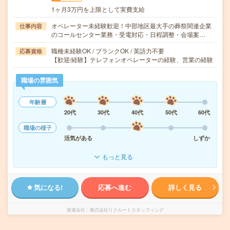
1ヶ月3万円を上限として実費支給
オペレーター未経験歓迎！中部地区最大手の葬祭関連企業
仕事内容
のコールセンター業務・受電対応・日程調整・会場案…
職種未経験OK / ブランクOK / 英語力不要
応募資格
【歓迎/経験】テレフォンオペレーターの経験、営業の経験
職場の雰囲気
年齢層
20代
30代
40代
50代
60代
職場の様子
活気がある
しずか
もっと見る
気になる!
応募へ進む
詳しく見る
派遣会社
株式会社リクルートスタッフィング