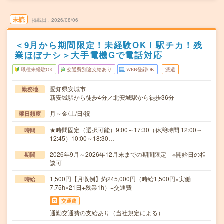
未読
掲載日
2026/08/06
＜9月から期間限定！未経験OK！駅チカ！残
業ほぼナシ＞大手電機Gで電話対応
職種未経験OK
交通費別途支給あり
WEB登録OK
派遣
愛知県安城市
勤務地
新安城駅から徒歩4分／北安城駅から徒歩36分
月～金/土/日/祝
曜日頻度
★時間固定（選択可能）9:00～17:30（休憩時間 12:00～
時間
12:45）10:00～18:30…
2026年9月～2026年12月末までの期間限定 ※開始日の相
期間
談可
1,500円【月収例】約245,000円（時給1,500円×実働
時給
7.75h×21日+残業1h）+交通費
交通費
通勤交通費の支給あり（当社規定による）