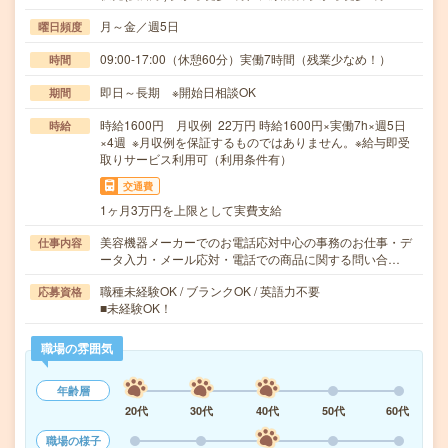
月～金／週5日
曜日頻度
09:00-17:00（休憩60分）実働7時間（残業少なめ！）
時間
即日～長期 ※開始日相談OK
期間
時給1600円 月収例 22万円 時給1600円×実働7h×週5日
時給
×4週 ※月収例を保証するものではありません。※給与即受
取りサービス利用可（利用条件有）
交通費
1ヶ月3万円を上限として実費支給
美容機器メーカーでのお電話応対中心の事務のお仕事・デ
仕事内容
ータ入力・メール応対・電話での商品に関する問い合…
職種未経験OK / ブランクOK / 英語力不要
応募資格
■未経験OK！
職場の雰囲気
年齢層
20代
30代
40代
50代
60代
職場の様子