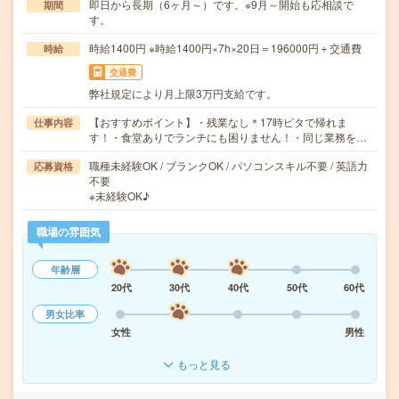
即日から長期（6ヶ月～）です。※9月～開始も応相談で
期間
す。
時給1400円 ※時給1400円×7h×20日＝196000円＋交通費
時給
交通費
弊社規定により月上限3万円支給です。
【おすすめポイント】・残業なし＊17時ピタで帰れま
仕事内容
す！・食堂ありでランチにも困りません！・同じ業務を…
職種未経験OK / ブランクOK / パソコンスキル不要 / 英語力
応募資格
不要
※未経験OK♪
職場の雰囲気
年齢層
20代
30代
40代
50代
60代
男女比率
女性
男性
もっと見る