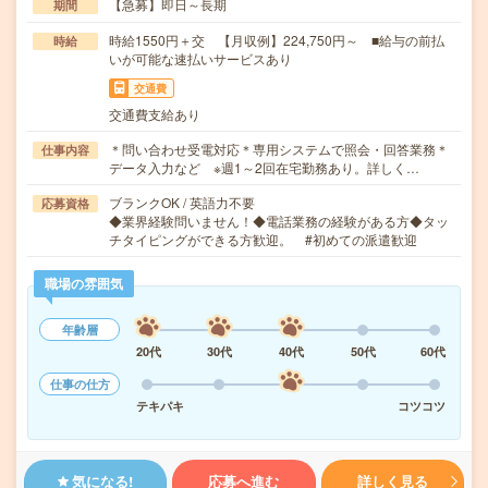
【急募】即日～長期
期間
時給1550円＋交 【月収例】224,750円～ ■給与の前払
時給
いが可能な速払いサービスあり
交通費
交通費支給あり
＊問い合わせ受電対応＊専用システムで照会・回答業務＊
仕事内容
データ入力など ※週1～2回在宅勤務あり。詳しく…
ブランクOK / 英語力不要
応募資格
◆業界経験問いません！◆電話業務の経験がある方◆タッ
チタイピングができる方歓迎。 #初めての派遣歓迎
職場の雰囲気
年齢層
20代
30代
40代
50代
60代
仕事の仕方
テキパキ
コツコツ
気になる!
応募へ進む
詳しく見る