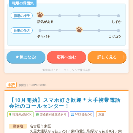
職場の雰囲気
職場の様子
活気がある
しずか
仕事の仕方
テキパキ
コツコツ
気になる!
応募へ進む
詳しく見る
派遣会社
ヒューマンリソシア株式会社
未読
掲載日
2026/08/06
【10月開始】スマホ好き歓迎＊大手携帯電話
会社のコールセンター！
職種未経験OK
交通費別途支給あり
WEB登録OK
派遣
名古屋市東区
勤務地
久屋大通駅から徒歩2分／栄町(愛知県)駅から徒歩8分／栄