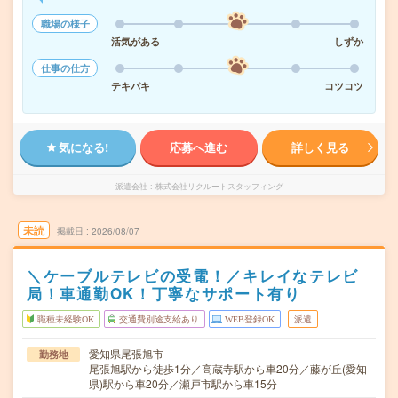
職場の様子
活気がある
しずか
仕事の仕方
テキパキ
コツコツ
気になる!
応募へ進む
詳しく見る
派遣会社
株式会社リクルートスタッフィング
未読
掲載日
2026/08/07
＼ケーブルテレビの受電！／キレイなテレビ
局！車通勤OK！丁寧なサポート有り
職種未経験OK
交通費別途支給あり
WEB登録OK
派遣
愛知県尾張旭市
勤務地
尾張旭駅から徒歩1分／高蔵寺駅から車20分／藤が丘(愛知
県)駅から車20分／瀬戸市駅から車15分