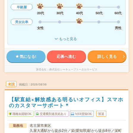
年齢層
20代
30代
40代
50代
60代
男女比率
女性
男性
もっと見る
気になる!
応募へ進む
詳しく見る
派遣会社
株式会社シーキューブトータルサービス
未読
掲載日
2026/08/06
【駅直結×解放感ある明るいオフィス】スマホ
のカスタマーサポート＊
職種未経験OK
交通費別途支給あり
WEB登録OK
派遣
名古屋市東区
勤務地
久屋大通駅から徒歩2分／栄(愛知県)駅から徒歩8分／栄町