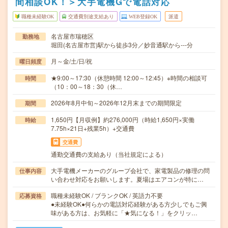
間相談OK！＞大手電機Gで電話対応
職種未経験OK
交通費別途支給あり
WEB登録OK
派遣
名古屋市瑞穂区
勤務地
堀田(名古屋市営)駅から徒歩3分／妙音通駅から---分
月～金/土/日/祝
曜日頻度
★9:00～17:30（休憩時間 12:00～12:45）※時間の相談可
時間
（10：00～18：30（休…
2026年8月中旬～2026年12月末までの期間限定
期間
1,650円【月収例】約276,000円（時給1,650円×実働
時給
7.75h×21日+残業5h）+交通費
交通費
通勤交通費の支給あり（当社規定による）
大手電機メーカーのグループ会社で、家電製品の修理の問
仕事内容
い合わせ対応をお願いします。夏場はエアコンが特に…
職種未経験OK / ブランクOK / 英語力不要
応募資格
●未経験OK●何らかの電話対応経験がある方少しでもご興
味がある方は、お気軽に「★気になる！」をクリッ…