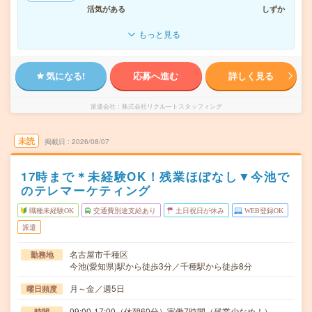
活気がある
しずか
もっと見る
気になる!
応募へ進む
詳しく見る
派遣会社
株式会社リクルートスタッフィング
未読
掲載日
2026/08/07
17時まで＊未経験OK！残業ほぼなし▼今池で
のテレマーケティング
職種未経験OK
交通費別途支給あり
土日祝日が休み
WEB登録OK
派遣
名古屋市千種区
勤務地
今池(愛知県)駅から徒歩3分／千種駅から徒歩8分
月～金／週5日
曜日頻度
09:00-17:00（休憩60分）実働7時間（残業少なめ！）
時間