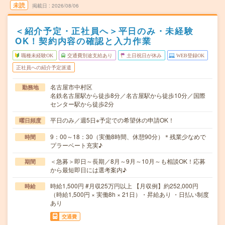
未読
掲載日
2026/08/06
＜紹介予定・正社員へ＞平日のみ・未経験
OK！契約内容の確認と入力作業
職種未経験OK
交通費別途支給あり
土日祝日が休み
WEB登録OK
正社員への紹介予定派遣
名古屋市中村区
勤務地
名鉄名古屋駅から徒歩8分／名古屋駅から徒歩10分／国際
センター駅から徒歩2分
平日のみ／週5日※予定での希望休の申請OK！
曜日頻度
9：00～18：30（実働8時間、休憩90分）＊残業少なめで
時間
プラーベート充実♪
＜急募＞即日～長期／8月～9月～10月～も相談OK！応募
期間
から最短即日には選考案内♪
時給1,500円 #月収25万円以上 【月収例】約252,000円
時給
（時給1,500円 × 実働8h × 21日）・昇給あり ・日払い制度
あり
交通費