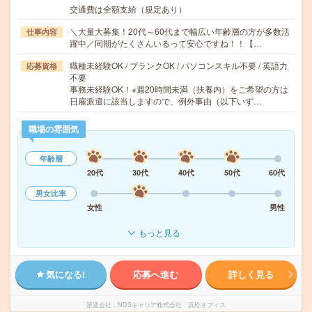
交通費は全額支給（規定あり）
＼大量大募集！20代～60代まで幅広い年齢層の方が多数活
仕事内容
躍中／同期がたくさんいるって安心ですね！！【…
職種未経験OK / ブランクOK / パソコンスキル不要 / 英語力
応募資格
不要
事務未経験OK！※週20時間未満（扶養内）をご希望の方は
日雇派遣に該当しますので、例外事由（以下いず…
職場の雰囲気
年齢層
20代
30代
40代
50代
60代
男女比率
女性
男性
もっと見る
気になる!
応募へ進む
詳しく見る
派遣会社
NDSキャリア株式会社 浜松オフィス