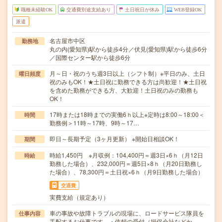
職種未経験OK
交通費別途支給あり
土日祝日が休み
WEB登録OK
派遣
名古屋市中区
勤務地
丸の内(愛知県)駅から徒歩4分／伏見(愛知県)駅から徒歩6分
／国際センター駅から徒歩6分
月～日・祝のうち週3日以上（シフト制）※平日のみ、土日
曜日頻度
祝のみもOK！★土日祝に勤務できる方は尚歓迎！★土日祝
を含めた勤務ができる方、大歓迎！土日祝のみの勤務も
OK！
17時または18時までの実働6ｈ以上※定時は8:00～18:00＜
時間
勤務例＞11時～17時、9時～17…
即日～長期予定（3ヶ月更新） ※開始日相談OK！
期間
時給1,450円 ※月収例：104,400円＝週3日×6ｈ（月12日
時給
勤務した場合）、232,000円＝週5日×8ｈ（月20日勤務し
た場合）、78,300円＝土日祝×6ｈ（月9日勤務した場合）
交通費
実費支給（規定あり）
車の事故や故障トラブルの現場に、ロードサービス隊員を
仕事内容
手配するお仕事です。・依頼の受付（損保会社などか…