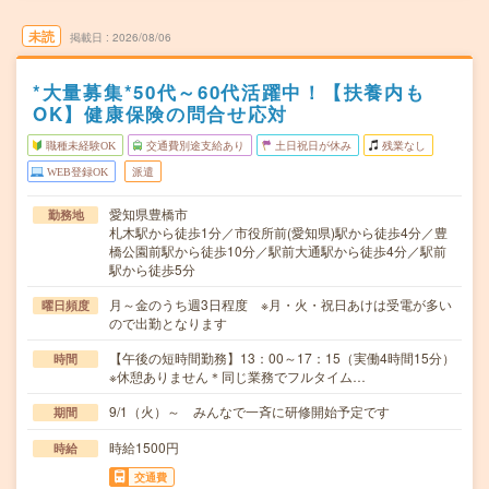
未読
掲載日
2026/08/06
*大量募集*50代～60代活躍中！【扶養内も
OK】健康保険の問合せ応対
職種未経験OK
交通費別途支給あり
土日祝日が休み
残業なし
WEB登録OK
派遣
愛知県豊橋市
勤務地
札木駅から徒歩1分／市役所前(愛知県)駅から徒歩4分／豊
橋公園前駅から徒歩10分／駅前大通駅から徒歩4分／駅前
駅から徒歩5分
月～金のうち週3日程度 ※月・火・祝日あけは受電が多い
曜日頻度
ので出勤となります
【午後の短時間勤務】13：00～17：15（実働4時間15分）
時間
※休憩ありません＊同じ業務でフルタイム…
9/1（火）～ みんなで一斉に研修開始予定です
期間
時給1500円
時給
交通費