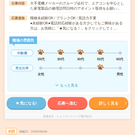
大手電機メーカーのグループ会社で、エアコンを中心とし
仕事内容
た家電製品の修理訪問日時のアポイント取得をお願い…
職種未経験OK / ブランクOK / 英語力不要
応募資格
●未経験OK●電話対応経験がある方少しでもご興味がある
方は、お気軽に「★気になる！」をクリックしてく…
職場の雰囲気
年齢層
20代
30代
40代
50代
60代
男女比率
女性
男性
もっと見る
気になる!
応募へ進む
詳しく見る
派遣会社
ヒューマンリソシア株式会社
未読
掲載日
2026/08/06