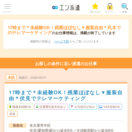
メニュー
気になる!
ログイン
検索
17時まで＊未経験OK！残業ほぼなし▼服装自由＊札木で
のテレマーケティング
のお仕事情報は、掲載が終了しています
掲載時の情報は、
ページ下部
からご覧いただけます。
お探しの条件に近い派遣のお仕事
未読
掲載日
2026/08/07
17時まで＊未経験OK！残業ほぼなし▼服装自
由＊伏見でテレマーケティング
職種未経験OK
交通費別途支給あり
土日祝日が休み
WEB登録OK
派遣
名古屋市中区
勤務地
伏見(愛知県)駅から徒歩5分／大須観音駅から徒歩6分