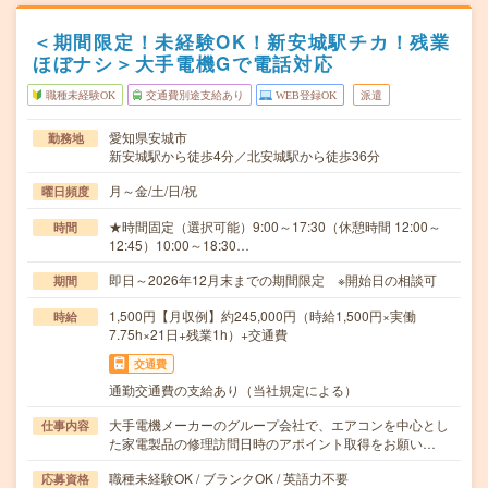
＜期間限定！未経験OK！新安城駅チカ！残業
ほぼナシ＞大手電機Gで電話対応
職種未経験OK
交通費別途支給あり
WEB登録OK
派遣
愛知県安城市
勤務地
新安城駅から徒歩4分／北安城駅から徒歩36分
月～金/土/日/祝
曜日頻度
★時間固定（選択可能）9:00～17:30（休憩時間 12:00～
時間
12:45）10:00～18:30…
即日～2026年12月末までの期間限定 ※開始日の相談可
期間
1,500円【月収例】約245,000円（時給1,500円×実働
時給
7.75h×21日+残業1h）+交通費
交通費
通勤交通費の支給あり（当社規定による）
大手電機メーカーのグループ会社で、エアコンを中心とし
仕事内容
た家電製品の修理訪問日時のアポイント取得をお願い…
職種未経験OK / ブランクOK / 英語力不要
応募資格