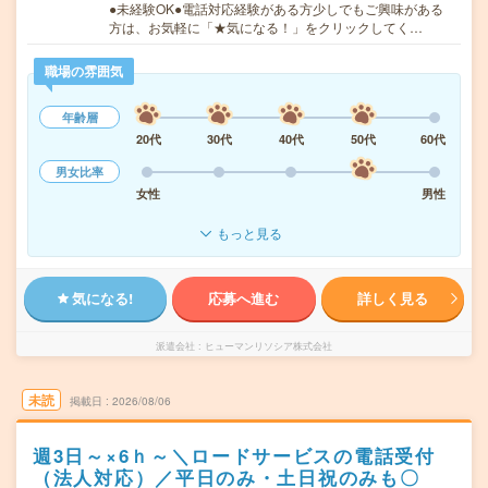
●未経験OK●電話対応経験がある方少しでもご興味がある
方は、お気軽に「★気になる！」をクリックしてく…
職場の雰囲気
年齢層
20代
30代
40代
50代
60代
男女比率
女性
男性
もっと見る
気になる!
応募へ進む
詳しく見る
派遣会社
ヒューマンリソシア株式会社
未読
掲載日
2026/08/06
週3日～×6ｈ～＼ロードサービスの電話受付
（法人対応）／平日のみ・土日祝のみも〇