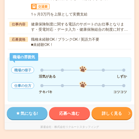
交通費
1ヶ月3万円を上限として実費支給
健康保険制度に関する電話のサポートのお仕事となりま
仕事内容
す・受電対応・データ入力・健康保険組合の制度に対す…
職種未経験OK / ブランクOK / 英語力不要
応募資格
■未経験OK！
職場の雰囲気
職場の様子
活気がある
しずか
仕事の仕方
テキパキ
コツコツ
気になる!
応募へ進む
詳しく見る
派遣会社
株式会社リクルートスタッフィング