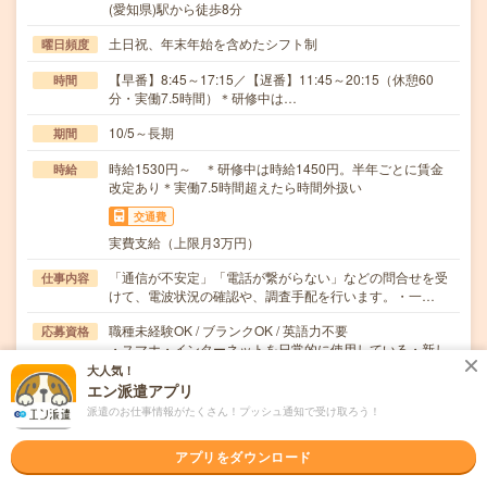
(愛知県)駅から徒歩8分
土日祝、年末年始を含めたシフト制
曜日頻度
【早番】8:45～17:15／【遅番】11:45～20:15（休憩60
時間
分・実働7.5時間）＊研修中は…
10/5～長期
期間
時給1530円～ ＊研修中は時給1450円。半年ごとに賃金
時給
改定あり＊実働7.5時間超えたら時間外扱い
交通費
実費支給（上限月3万円）
「通信が不安定」「電話が繋がらない」などの問合せを受
仕事内容
けて、電波状況の確認や、調査手配を行います。・一…
職種未経験OK / ブランクOK / 英語力不要
応募資格
・スマホ・インターネットを日常的に使用している・新し
いことを覚えるのが好き・PC入力は得意・長期就業…
大人気！
エン派遣アプリ
職場の雰囲気
派遣のお仕事情報がたくさん！プッシュ通知で受け取ろう！
アプリをダウンロード
年齢層
20代
30代
40代
50代
60代