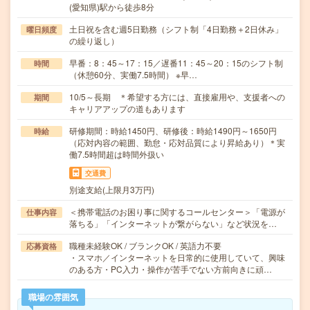
(愛知県)駅から徒歩8分
土日祝を含む週5日勤務（シフト制「4日勤務＋2日休み」
曜日頻度
の繰り返し）
早番：8：45～17：15／遅番11：45～20：15のシフト制
時間
（休憩60分、実働7.5時間） ※早…
10/5～長期 ＊希望する方には、直接雇用や、支援者への
期間
キャリアアップの道もあります
研修期間：時給1450円、研修後：時給1490円～1650円
時給
（応対内容の範囲、勤怠・応対品質により昇給あり）＊実
働7.5時間超は時間外扱い
交通費
別途支給(上限月3万円)
＜携帯電話のお困り事に関するコールセンター＞「電源が
仕事内容
落ちる」「インターネットが繋がらない」など状況を…
職種未経験OK / ブランクOK / 英語力不要
応募資格
・スマホ／インターネットを日常的に使用していて、興味
のある方・PC入力・操作が苦手でない方前向きに頑…
職場の雰囲気