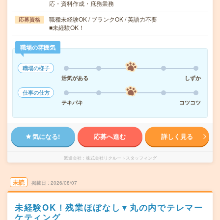
応・資料作成・庶務業務
職種未経験OK / ブランクOK / 英語力不要
応募資格
■未経験OK！
職場の雰囲気
職場の様子
活気がある
しずか
仕事の仕方
テキパキ
コツコツ
気になる!
応募へ進む
詳しく見る
派遣会社
株式会社リクルートスタッフィング
未読
掲載日
2026/08/07
未経験OK！残業ほぼなし▼丸の内でテレマー
ケティング