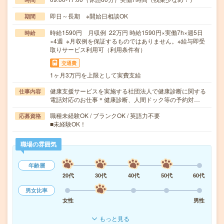
即日～長期 ※開始日相談OK
期間
時給1590円 月収例 22万円 時給1590円×実働7h×週5日
時給
×4週 ※月収例を保証するものではありません。※給与即受
取りサービス利用可（利用条件有）
交通費
1ヶ月3万円を上限として実費支給
健康支援サービスを実施する社団法人で健康診断に関する
仕事内容
電話対応のお仕事＊健康診断、人間ドック等の予約対…
職種未経験OK / ブランクOK / 英語力不要
応募資格
■未経験OK！
職場の雰囲気
年齢層
20代
30代
40代
50代
60代
男女比率
女性
男性
もっと見る