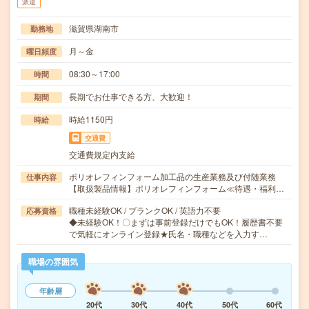
派遣
滋賀県湖南市
勤務地
月～金
曜日頻度
08:30～17:00
時間
長期でお仕事できる方、大歓迎！
期間
時給1150円
時給
交通費
交通費規定内支給
ポリオレフィンフォーム加工品の生産業務及び付随業務
仕事内容
【取扱製品情報】ポリオレフィンフォーム≪待遇・福利…
職種未経験OK / ブランクOK / 英語力不要
応募資格
◆未経験OK！〇まずは事前登録だけでもOK！履歴書不要
で気軽にオンライン登録★氏名・職種などを入力す…
職場の雰囲気
年齢層
20代
30代
40代
50代
60代