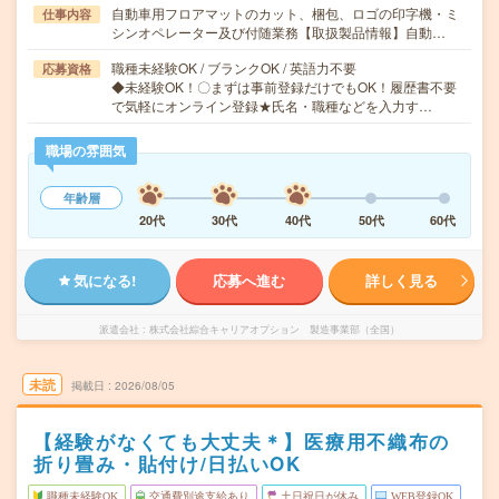
自動車用フロアマットのカット、梱包、ロゴの印字機・ミ
仕事内容
シンオペレーター及び付随業務【取扱製品情報】自動…
職種未経験OK / ブランクOK / 英語力不要
応募資格
◆未経験OK！〇まずは事前登録だけでもOK！履歴書不要
で気軽にオンライン登録★氏名・職種などを入力す…
職場の雰囲気
年齢層
20代
30代
40代
50代
60代
気になる!
応募へ進む
詳しく見る
派遣会社
株式会社綜合キャリアオプション 製造事業部（全国）
未読
掲載日
2026/08/05
【経験がなくても大丈夫＊】医療用不織布の
折り畳み・貼付け/日払いOK
職種未経験OK
交通費別途支給あり
土日祝日が休み
WEB登録OK