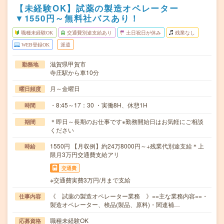
【未経験OK】試薬の製造オペレーター
▼1550円～無料社バスあり！
職種未経験OK
交通費別途支給あり
土日祝日が休み
残業なし
WEB登録OK
派遣
滋賀県甲賀市
勤務地
寺庄駅から車10分
月～金曜日
曜日頻度
・8:45～17：30 ・実働8H、休憩1H
時間
＊即日～長期のお仕事です※勤務開始日はお気軽にご相談
期間
ください
1550円 【月収例】約24万8000円～+残業代別途支給＊上
時給
限月3万円交通費支給アリ
交通費
※交通費実費3万円/月まで支給
《 試薬の製造オペレーター業務 》==主な業務内容==・
仕事内容
製造オペレーター、検品(製品、原料)・関連補…
職種未経験OK
応募資格