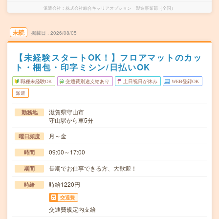
派遣会社
株式会社綜合キャリアオプション 製造事業部（全国）
未読
掲載日
2026/08/05
【未経験スタートOK！】フロアマットのカッ
ト・梱包・印字ミシン/日払いOK
職種未経験OK
交通費別途支給あり
土日祝日が休み
WEB登録OK
派遣
滋賀県守山市
勤務地
守山駅から車5分
月～金
曜日頻度
09:00～17:00
時間
長期でお仕事できる方、大歓迎！
期間
時給1220円
時給
交通費
交通費規定内支給