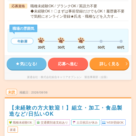
職種未経験OK / ブランクOK / 英語力不要
応募資格
◆未経験OK！〇まずは事前登録だけでもOK！履歴書不要
で気軽にオンライン登録★氏名・職種などを入力す…
職場の雰囲気
年齢層
20代
30代
40代
50代
60代
気になる!
応募へ進む
詳しく見る
派遣会社
株式会社綜合キャリアオプション 製造事業部（全国）
未読
掲載日
2026/08/06
【未経験の方大歓迎！】組立・加工・食品製
造など/日払いOK
職種未経験OK
交通費別途支給あり
土日祝日が休み
WEB登録OK
派遣