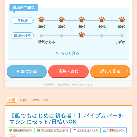
職場の雰囲気
年齢層
20代
30代
40代
50代
60代
職場の様子
活気がある
しずか
もっと見る
気になる!
応募へ進む
詳しく見る
派遣会社
株式会社メイテックキャスト
未読
掲載日
2026/08/05
【誰でもはじめは初心者！】パイプカバーを
マシンにセット/日払いOK
職種未経験OK
交通費別途支給あり
土日祝日が休み
WEB登録OK