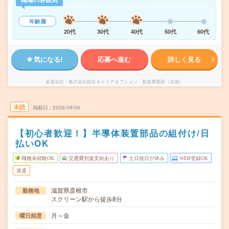
年齢層
20代
30代
40代
50代
60代
気になる!
応募へ進む
詳しく見る
派遣会社
株式会社綜合キャリアオプション 製造事業部（全国）
未読
掲載日
2026/08/06
【初心者歓迎！】半導体装置部品の組付け/日
払いOK
職種未経験OK
交通費別途支給あり
土日祝日が休み
WEB登録OK
派遣
滋賀県彦根市
勤務地
スクリーン駅から徒歩8分
月～金
曜日頻度