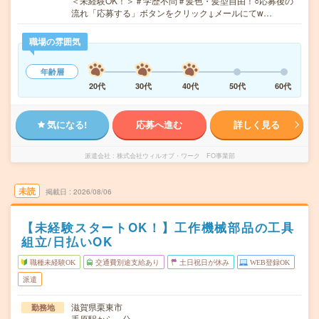
＜未経験OK！＞＃学歴不問＃髪色・髪型自由！○応募後の
流れ「応募する」ボタンをクリック↓メールにてw…
職場の雰囲気
年齢層
20代
30代
40代
50代
60代
気になる!
応募へ進む
詳しく見る
派遣会社
株式会社ウィルオブ・ワーク FO事業部
未読
掲載日
2026/08/06
【未経験スタートOK！】工作機械部品の工具
組立/日払いOK
職種未経験OK
交通費別途支給あり
土日祝日が休み
WEB登録OK
派遣
滋賀県栗東市
勤務地
手原駅から---分