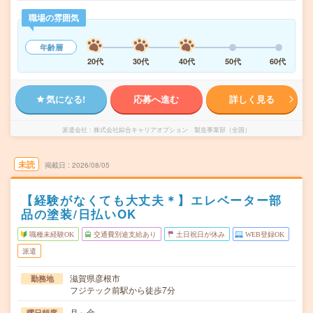
職場の雰囲気
年齢層
20代
30代
40代
50代
60代
気になる!
応募へ進む
詳しく見る
派遣会社
株式会社綜合キャリアオプション 製造事業部（全国）
未読
掲載日
2026/08/05
【経験がなくても大丈夫＊】エレベーター部
品の塗装/日払いOK
職種未経験OK
交通費別途支給あり
土日祝日が休み
WEB登録OK
派遣
滋賀県彦根市
勤務地
フジテック前駅から徒歩7分
月～金
曜日頻度