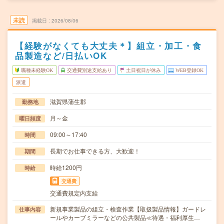
未読
掲載日
2026/08/06
【経験がなくても大丈夫＊】組立・加工・食
品製造など/日払いOK
職種未経験OK
交通費別途支給あり
土日祝日が休み
WEB登録OK
派遣
滋賀県蒲生郡
勤務地
月～金
曜日頻度
09:00～17:40
時間
長期でお仕事できる方、大歓迎！
期間
時給1200円
時給
交通費
交通費規定内支給
新規事業製品の組立・検査作業【取扱製品情報】ガードレ
仕事内容
ールやカーブミラーなどの公共製品≪待遇・福利厚生…