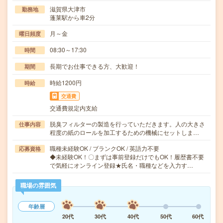
滋賀県大津市
勤務地
蓬莱駅から車2分
月～金
曜日頻度
08:30～17:30
時間
長期でお仕事できる方、大歓迎！
期間
時給1200円
時給
交通費
交通費規定内支給
脱臭フィルターの製造を行っていただきます。人の大きさ
仕事内容
程度の紙のロールを加工するための機械にセットしま…
職種未経験OK / ブランクOK / 英語力不要
応募資格
◆未経験OK！〇まずは事前登録だけでもOK！履歴書不要
で気軽にオンライン登録★氏名・職種などを入力す…
職場の雰囲気
年齢層
20代
30代
40代
50代
60代