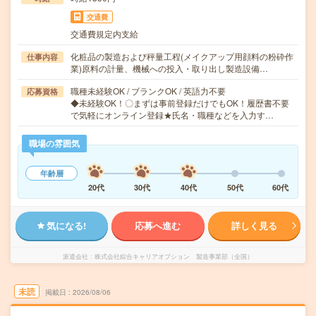
交通費
交通費規定内支給
化粧品の製造および秤量工程(メイクアップ用顔料の粉砕作
仕事内容
業)原料の計量、機械への投入・取り出し製造設備…
職種未経験OK / ブランクOK / 英語力不要
応募資格
◆未経験OK！〇まずは事前登録だけでもOK！履歴書不要
で気軽にオンライン登録★氏名・職種などを入力す…
職場の雰囲気
年齢層
20代
30代
40代
50代
60代
気になる!
応募へ進む
詳しく見る
派遣会社
株式会社綜合キャリアオプション 製造事業部（全国）
未読
掲載日
2026/08/06