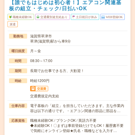
【誰でもはじめは初心者！】エアコン関連基
板の組立・チェック/日払いOK
職種未経験OK
交通費別途支給あり
土日祝日が休み
WEB登録OK
派遣
滋賀県草津市
勤務地
草津(滋賀県)駅から車9分
月～金
曜日頻度
08:30～17:00
時間
長期でお仕事できる方、大歓迎！
期間
時給1200円
時給
交通費
交通費規定内支給
電子基板の「組立」を担当していただきます。主な作業内
仕事内容
容は以下の通りです。・エアコン関連の部品に部品を…
職種未経験OK / ブランクOK / 英語力不要
応募資格
◆未経験OK！〇まずは事前登録だけでもOK！履歴書不要
で気軽にオンライン登録★氏名・職種などを入力す…