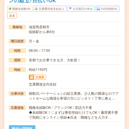
ンの組立/日払いOK
職種未経験OK
交通費別途支給あり
土日祝日が休み
WEB登録OK
派遣
滋賀県彦根市
勤務地
稲枝駅から車6分
月～金
曜日頻度
08:00～17:00
時間
長期でお仕事できる方、大歓迎！
期間
時給1150円
時給
交通費
交通費規定内支給
移動式パーテーションの組立業務。少人数の職場なのでア
仕事内容
ットホームな職場を希望の方にピッタリ！丁寧に教え…
職種未経験OK / ブランクOK / 英語力不要
応募資格
◆未経験OK！〇まずは事前登録だけでもOK！履歴書不要
で気軽にオンライン登録★氏名・職種などを入力す…
職場の雰囲気