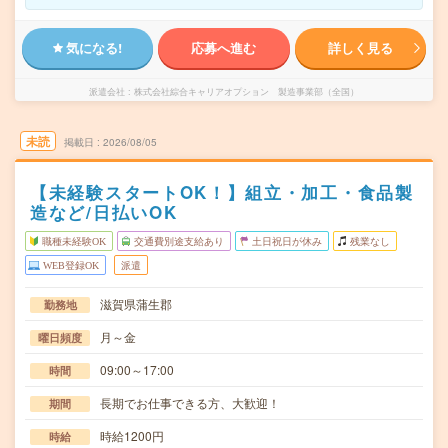
気になる!
応募へ進む
詳しく見る
派遣会社
株式会社綜合キャリアオプション 製造事業部（全国）
未読
掲載日
2026/08/05
【未経験スタートOK！】組立・加工・食品製
造など/日払いOK
職種未経験OK
交通費別途支給あり
土日祝日が休み
残業なし
WEB登録OK
派遣
滋賀県蒲生郡
勤務地
月～金
曜日頻度
09:00～17:00
時間
長期でお仕事できる方、大歓迎！
期間
時給1200円
時給