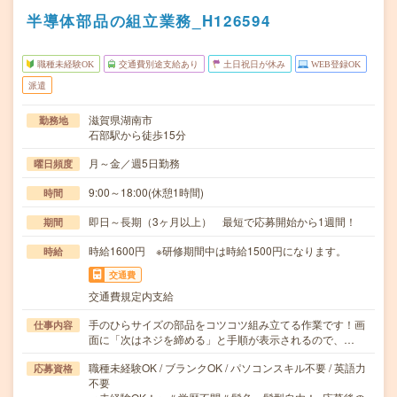
半導体部品の組立業務_H126594
職種未経験OK
交通費別途支給あり
土日祝日が休み
WEB登録OK
派遣
滋賀県湖南市
勤務地
石部駅から徒歩15分
月～金／週5日勤務
曜日頻度
9:00～18:00(休憩1時間)
時間
即日～長期（3ヶ月以上） 最短で応募開始から1週間！
期間
時給1600円 ※研修期間中は時給1500円になります。
時給
交通費
交通費規定内支給
手のひらサイズの部品をコツコツ組み立てる作業です！画
仕事内容
面に「次はネジを締める」と手順が表示されるので、…
職種未経験OK / ブランクOK / パソコンスキル不要 / 英語力
応募資格
不要