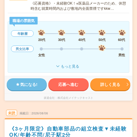
《応募資格》・未経験OK！※医薬品メーカーのため、休憩
時含む就業時間内および敷地内全面禁煙ですkkw…
職場の雰囲気
年齢層
20代
30代
40代
50代
60代
男女比率
女性
男性
もっと見る
気になる!
応募へ進む
詳しく見る
派遣会社
株式会社メイテックキャスト
未読
掲載日
2026/08/06
《3ヶ月限定》自動車部品の組立検査▼未経験
OK/年齢不問/尼子駅2分