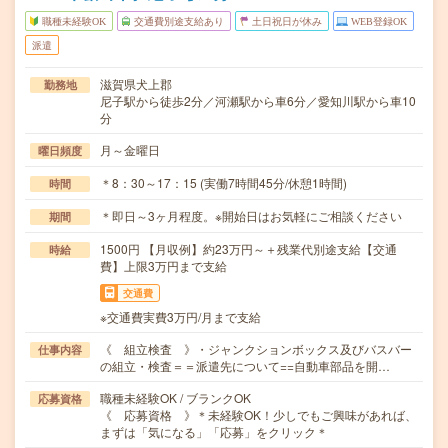
職種未経験OK
交通費別途支給あり
土日祝日が休み
WEB登録OK
派遣
滋賀県犬上郡
勤務地
尼子駅から徒歩2分／河瀬駅から車6分／愛知川駅から車10
分
月～金曜日
曜日頻度
＊8：30～17：15 (実働7時間45分/休憩1時間)
時間
＊即日～3ヶ月程度。※開始日はお気軽にご相談ください
期間
1500円 【月収例】約23万円～＋残業代別途支給【交通
時給
費】上限3万円まで支給
交通費
※交通費実費3万円/月まで支給
《 組立検査 》・ジャンクションボックス及びバスバー
仕事内容
の組立・検査＝＝派遣先について==自動車部品を開…
職種未経験OK / ブランクOK
応募資格
《 応募資格 》＊未経験OK！少しでもご興味があれば、
まずは「気になる」「応募」をクリック＊