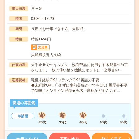
月～金
曜日頻度
08:30～17:20
時間
長期でお仕事できる方、大歓迎！
期間
時給1450円
時給
交通費
交通費規定内支給
大手企業でのキッチン・洗面部品に使用する木製扉の加工
仕事内容
をします。1枚の薄い板を機械にセットし、指示書の…
職種未経験OK / ブランクOK / 英語力不要
応募資格
◆未経験OK！〇まずは事前登録だけでもOK！履歴書不要
で気軽にオンライン登録★氏名・職種などを入力す…
職場の雰囲気
年齢層
20代
30代
40代
50代
60代
気になる!
応募へ進む
詳しく見る