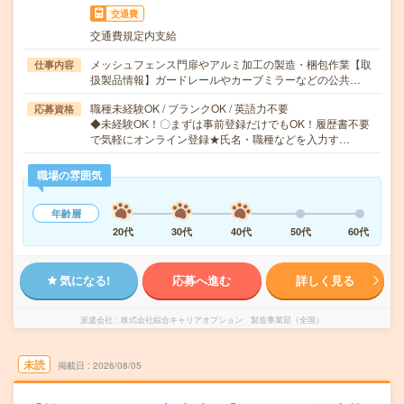
交通費
交通費規定内支給
メッシュフェンス門扉やアルミ加工の製造・梱包作業【取
仕事内容
扱製品情報】ガードレールやカーブミラーなどの公共…
職種未経験OK / ブランクOK / 英語力不要
応募資格
◆未経験OK！〇まずは事前登録だけでもOK！履歴書不要
で気軽にオンライン登録★氏名・職種などを入力す…
職場の雰囲気
年齢層
20代
30代
40代
50代
60代
気になる!
応募へ進む
詳しく見る
派遣会社
株式会社綜合キャリアオプション 製造事業部（全国）
未読
掲載日
2026/08/05