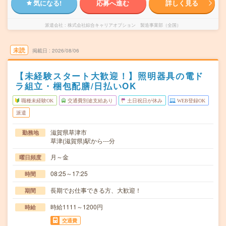
気になる!
応募へ進む
詳しく見る
派遣会社
株式会社綜合キャリアオプション 製造事業部（全国）
未読
掲載日
2026/08/06
【未経験スタート大歓迎！】照明器具の電ド
ラ組立・梱包配膳/日払いOK
職種未経験OK
交通費別途支給あり
土日祝日が休み
WEB登録OK
派遣
滋賀県草津市
勤務地
草津(滋賀県)駅から---分
月～金
曜日頻度
08:25～17:25
時間
長期でお仕事できる方、大歓迎！
期間
時給1111～1200円
時給
交通費