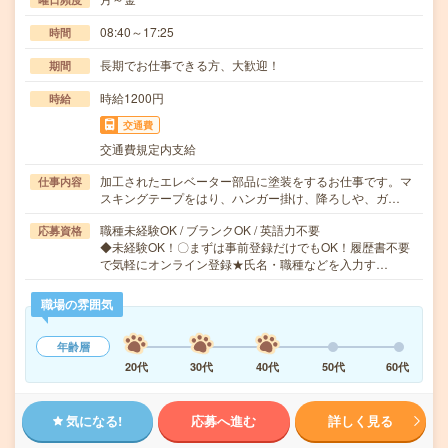
08:40～17:25
時間
長期でお仕事できる方、大歓迎！
期間
時給1200円
時給
交通費
交通費規定内支給
加工されたエレベーター部品に塗装をするお仕事です。マ
仕事内容
スキングテープをはり、ハンガー掛け、降ろしや、ガ…
職種未経験OK / ブランクOK / 英語力不要
応募資格
◆未経験OK！〇まずは事前登録だけでもOK！履歴書不要
で気軽にオンライン登録★氏名・職種などを入力す…
職場の雰囲気
年齢層
20代
30代
40代
50代
60代
気になる!
応募へ進む
詳しく見る