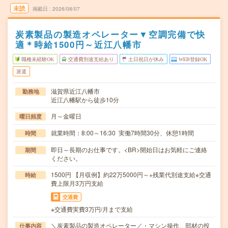
未読
掲載日
2026/08/07
炭素製品の製造オペレーター▼空調完備で快
適＊時給1500円～近江八幡市
職種未経験OK
交通費別途支給あり
土日祝日が休み
WEB登録OK
派遣
滋賀県近江八幡市
勤務地
近江八幡駅から徒歩10分
月～金曜日
曜日頻度
就業時間：8:00～16:30 実働7時間30分、休憩1時間
時間
即日～長期のお仕事です。<BR>開始日はお気軽にご連絡
期間
ください。
1500円 【月収例】約22万5000円～+残業代別途支給※交通
時給
費上限月3万円支給
交通費
※交通費実費3万円/月まで支給
＼炭素製品の製造オペレーター／・マシン操作、部材の投
仕事内容