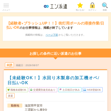
メニュー
気になる!
ログイン
検索
【経験者×ブラッシュUP！！】街灯用ポールの溶接作業/日
払いOK
のお仕事情報は、掲載が終了しています
掲載時の情報は、
ページ下部
からご覧いただけます。
お探しの条件に近い派遣のお仕事
未読
掲載日
2026/08/07
【未経験OK！】水回り木製扉の加工機オペ/
日払いOK
職種未経験OK
交通費別途支給あり
土日祝日が休み
WEB登録OK
派遣
滋賀県甲賀市
勤務地
三雲駅から車9分