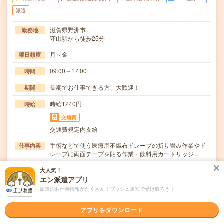
派遣
滋賀県野洲市
勤務地
守山駅から徒歩25分
月～金
曜日頻度
09:00～17:00
時間
長期でお仕事できる方、大歓迎！
期間
時給1240円
時給
交通費
交通費規定内支給
手術などで使う医療用不織布ドレープの折り畳み作業やド
仕事内容
レープに両面テープを貼る作業・飲料用カートリッジ…
職種未経験OK / ブランクOK / 英語力不要
応募資格
大人気！
◆未経験OK！〇まずは事前登録だけでもOK！履歴書不要
エン派遣アプリ
で気軽にオンライン登録★氏名・職種などを入力す…
派遣のお仕事情報がたくさん！プッシュ通知で受け取ろう！
職場の雰囲気
アプリをダウンロード