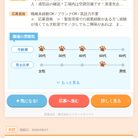
入・成型品の確認＊工場内は空調完備です！派遣先企…
職種未経験OK / ブランクOK / 英語力不要
応募資格
≪ 応募資格 ≫・製造現場での就業経験がある方＼経験
が浅くても大歓迎です／少しでもご興味があれば、ま…
職場の雰囲気
年齢層
20代
30代
40代
50代
60代
男女比率
女性
男性
もっと見る
気になる!
応募へ進む
詳しく見る
派遣会社
株式会社メイテックキャスト
未読
掲載日
2026/08/07