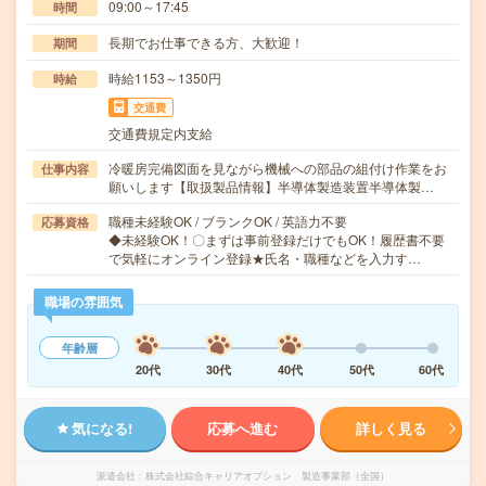
09:00～17:45
時間
長期でお仕事できる方、大歓迎！
期間
時給1153～1350円
時給
交通費
交通費規定内支給
冷暖房完備図面を見ながら機械への部品の組付け作業をお
仕事内容
願いします【取扱製品情報】半導体製造装置半導体製…
職種未経験OK / ブランクOK / 英語力不要
応募資格
◆未経験OK！〇まずは事前登録だけでもOK！履歴書不要
で気軽にオンライン登録★氏名・職種などを入力す…
職場の雰囲気
年齢層
20代
30代
40代
50代
60代
気になる!
応募へ進む
詳しく見る
派遣会社
株式会社綜合キャリアオプション 製造事業部（全国）