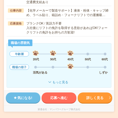
交通費支給あり
【化学メーカーで製造サポート】液体・粉体・キャップ締
仕事内容
め、ラベル貼り、箱詰め・フォークリフトでの運搬吸…
ブランクOK / 英語力不要
応募資格
入社後にリフトの免許を取得する意欲があればOK!フォー
クリフトの免許をお持ちの方歓迎!
職場の雰囲気
年齢層
20代
30代
40代
50代
60代
職場の様子
活気がある
しずか
もっと見る
気になる!
応募へ進む
詳しく見る
派遣会社
マンパワーグループ株式会社