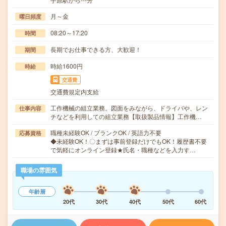
月～金
曜日頻度
08:20～17:20
時間
長期でお仕事できる方、大歓迎！
期間
時給1600円
時給
交通費
交通費規定内支給
工作機械の組立業務。図面をみながら、ドライバや、レン
仕事内容
チなどを利用しての組立業務【取扱製品情報】工作機…
職種未経験OK / ブランクOK / 英語力不要
応募資格
◆未経験OK！〇まずは事前登録だけでもOK！履歴書不要
で気軽にオンライン登録★氏名・職種などを入力す…
職場の雰囲気
年齢層
20代
30代
40代
50代
60代