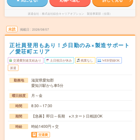
派遣会社
株式会社綜合キャリアオプション 製造事業部（全国）
未読
掲載日
2026/08/07
正社員登用もあり！彡日勤のみ×製造サポート
／愛荘町エリア
交通費別途支給あり
土日祝日が休み
残業なし
WEB登録OK
派遣
滋賀県愛知郡
勤務地
愛知川駅から車5分
月～金
曜日頻度
8:30～17:30
時間
【急募】即日～長期 ※スタート日相談OK
期間
時給1400円＋交
時給
交通費