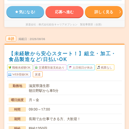
気になる!
応募へ進む
詳しく見る
派遣会社
株式会社綜合キャリアオプション 製造事業部（全国）
未読
掲載日
2026/08/06
【未経験から安心スタート！】組立・加工・
食品製造など/日払いOK
職種未経験OK
交通費別途支給あり
土日祝日が休み
残業なし
WEB登録OK
派遣
滋賀県蒲生郡
勤務地
朝日野駅から車5分
月～金
曜日頻度
09:00～17:00
時間
長期でお仕事できる方、大歓迎！
期間
時給1350円
時給