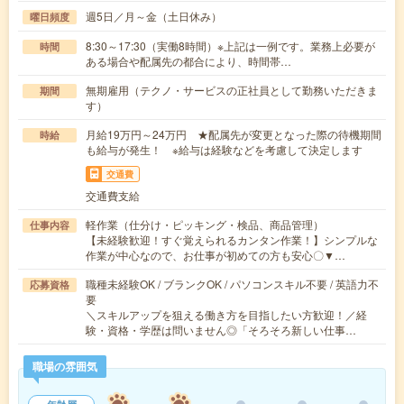
週5日／月～金（土日休み）
曜日頻度
8:30～17:30（実働8時間）※上記は一例です。業務上必要が
時間
ある場合や配属先の都合により、時間帯…
無期雇用（テクノ・サービスの正社員として勤務いただきま
期間
す）
月給19万円～24万円 ★配属先が変更となった際の待機期間
時給
も給与が発生！ ※給与は経験などを考慮して決定します
交通費
交通費支給
軽作業（仕分け・ピッキング・検品、商品管理）
仕事内容
【未経験歓迎！すぐ覚えられるカンタン作業！】シンプルな
作業が中心なので、お仕事が初めての方も安心〇▼…
職種未経験OK / ブランクOK / パソコンスキル不要 / 英語力不
応募資格
要
＼スキルアップを狙える働き方を目指したい方歓迎！／経
験・資格・学歴は問いません◎「そろそろ新しい仕事…
職場の雰囲気