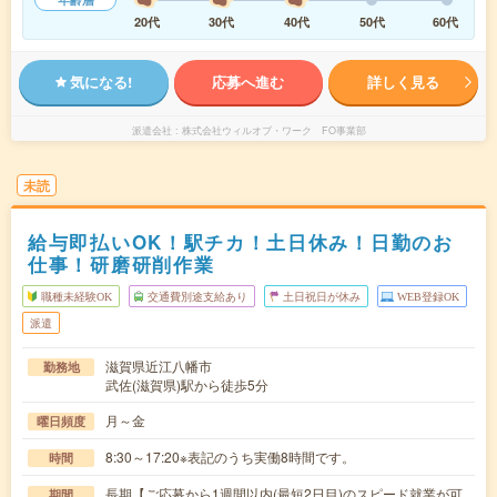
20代
30代
40代
50代
60代
気になる!
応募へ進む
詳しく見る
派遣会社
株式会社ウィルオブ・ワーク FO事業部
未読
給与即払いOK！駅チカ！土日休み！日勤のお
仕事！研磨研削作業
職種未経験OK
交通費別途支給あり
土日祝日が休み
WEB登録OK
派遣
滋賀県近江八幡市
勤務地
武佐(滋賀県)駅から徒歩5分
月～金
曜日頻度
8:30～17:20※表記のうち実働8時間です。
時間
長期【ご応募から1週間以内(最短2日目)のスピード就業が可
期間