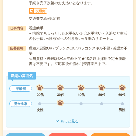
手続き完了次第のお支払いとなります。
交通費
交通費支給※規定有
看護助手
仕事内容
≪病院でちょっとしたお手伝い≫〇お手洗い・入浴など生活
のお手伝い○診察室への付き添い○食事のサポート…
職種未経験OK / ブランクOK / パソコンスキル不要 / 英語力不
応募資格
要
≪無資格・未経験OK≫年齢不問★10名以上採用予定★履歴
書は不要です。▽応募後の流れ1)翌営業日まで…
職場の雰囲気
年齢層
20代
30代
40代
50代
60代
男女比率
女性
男性
もっと見る