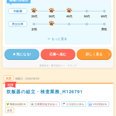
職場の雰囲気
年齢層
20代
30代
40代
50代
60代
男女比率
女性
男性
もっと見る
気になる!
応募へ進む
詳しく見る
派遣会社
株式会社シー・スタッフ
未読
掲載日
2026/08/05
NEW
炊飯器の組立・検査業務_H126791
職種未経験OK
交通費別途支給あり
土日祝日が休み
WEB登録OK
派遣