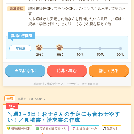
職種未経験OK / ブランクOK / パソコンスキル不要 / 英語力不
応募資格
要
＼未経験から安定した働き方を目指したい方歓迎！／経験・
資格・学歴は問いません◎「そろそろ腰を据えて働…
職場の雰囲気
年齢層
20代
30代
40代
50代
60代
気になる!
応募へ進む
詳しく見る
派遣会社
株式会社テクノ・サービス（無期雇用派遣）
未読
掲載日
2026/08/07
NEW
＼週3～5日！お子さんの予定にも合わせやす
い！／見積書・請求書の作成
職種未経験OK
交通費別途支給あり
土日祝日が休み
残業なし