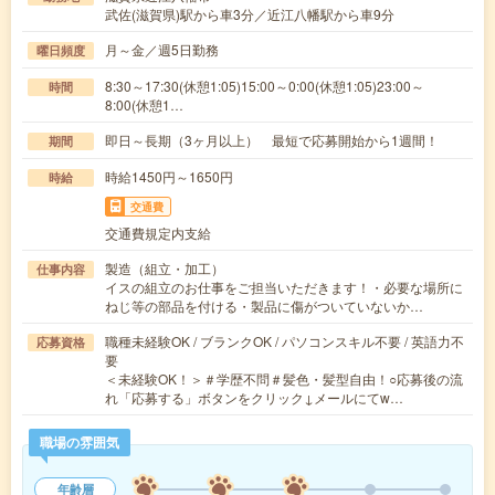
武佐(滋賀県)駅から車3分／近江八幡駅から車9分
月～金／週5日勤務
曜日頻度
8:30～17:30(休憩1:05)15:00～0:00(休憩1:05)23:00～
時間
8:00(休憩1…
即日～長期（3ヶ月以上） 最短で応募開始から1週間！
期間
時給1450円～1650円
時給
交通費
交通費規定内支給
製造（組立・加工）
仕事内容
イスの組立のお仕事をご担当いただきます！・必要な場所に
ねじ等の部品を付ける・製品に傷がついていないか…
職種未経験OK / ブランクOK / パソコンスキル不要 / 英語力不
応募資格
要
＜未経験OK！＞＃学歴不問＃髪色・髪型自由！○応募後の流
れ「応募する」ボタンをクリック↓メールにてw…
職場の雰囲気
年齢層