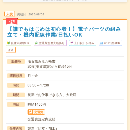
未読
掲載日
2026/08/05
NEW
【誰でもはじめは初心者！】電子パーツの組み
立て・機内配線作業/日払いOK
職種未経験OK
交通費別途支給あり
土日祝日が休み
WEB登録OK
派遣
滋賀県近江八幡市
勤務地
武佐(滋賀県)駅から徒歩15分
月～金
曜日頻度
08:30～17:30
時間
長期でお仕事できる方、大歓迎！
期間
時給1450円
時給
交通費
交通費規定内支給
製造（組立・加工）
仕事内容