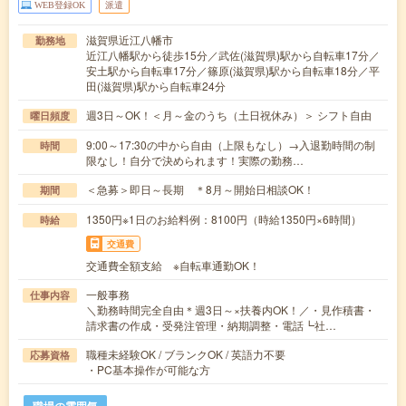
WEB登録OK
派遣
滋賀県近江八幡市
勤務地
近江八幡駅から徒歩15分／武佐(滋賀県)駅から自転車17分／
安土駅から自転車17分／篠原(滋賀県)駅から自転車18分／平
田(滋賀県)駅から自転車24分
週3日～OK！＜月～金のうち（土日祝休み）＞ シフト自由
曜日頻度
9:00～17:30の中から自由（上限もなし）→入退勤時間の制
時間
限なし！自分で決められます！実際の勤務…
＜急募＞即日～長期 ＊8月～開始日相談OK！
期間
1350円※1日のお給料例：8100円（時給1350円×6時間）
時給
交通費
交通費全額支給 ※自転車通勤OK！
一般事務
仕事内容
＼勤務時間完全自由＊週3日～×扶養内OK！／・見作積書・
請求書の作成・受発注管理・納期調整・電話┗社…
職種未経験OK / ブランクOK / 英語力不要
応募資格
・PC基本操作が可能な方