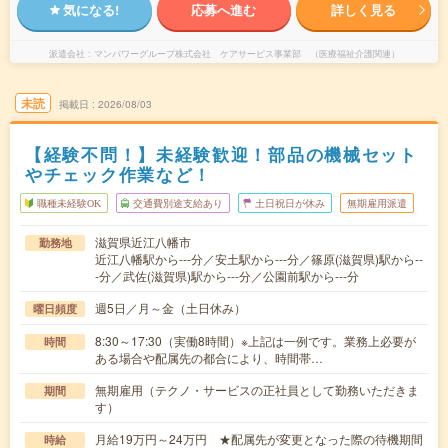
気になる!
応募へ進む
詳しく見る
派遣会社
マンパワーグループ株式会社 ケアサービス事業部 （医療福祉介護関連）
未読
掲載日
2026/08/03
【経験不問！】未経験歓迎！部品の機械セット
やチェック作業など！
職種未経験OK
交通費別途支給あり
土日祝日が休み
無期雇用派遣
滋賀県近江八幡市
勤務地
近江八幡駅から---分／安土駅から---分／篠原(滋賀県)駅から--
-分／武佐(滋賀県)駅から---分／公園前駅から---分
週5日／月～金（土日休み）
曜日頻度
8:30～17:30（実働8時間）※上記は一例です。業務上必要が
時間
ある場合や配属先の都合により、時間帯…
無期雇用（テクノ・サービスの正社員として勤務いただきま
期間
す）
月給19万円～24万円 ★配属先が変更となった際の待機期間
時給