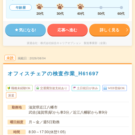
年齢層
20代
30代
40代
50代
60代
気になる!
応募へ進む
詳しく見る
派遣会社
株式会社綜合キャリアオプション 製造事業部（全国）
未読
掲載日
2026/08/04
オフィスチェアの検査作業_H61697
職種未経験OK
交通費別途支給あり
土日祝日が休み
WEB登録OK
派遣
滋賀県近江八幡市
勤務地
武佐(滋賀県)駅から車3分／近江八幡駅から車9分
月～金／週5日勤務
曜日頻度
8:30～17:30(休憩1:05)
時間