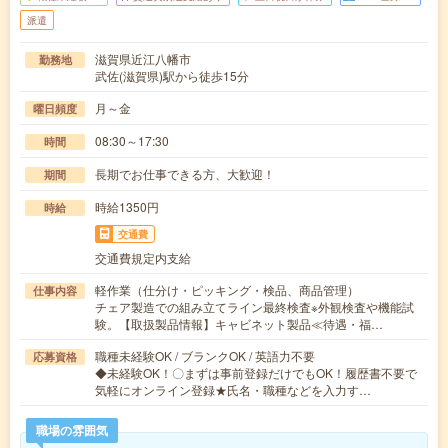
派遣
滋賀県近江八幡市
勤務地
武佐(滋賀県)駅から徒歩15分
月～金
曜日頻度
08:30～17:30
時間
長期でお仕事できる方、大歓迎！
期間
時給1350円
時給
交通費
交通費規定内支給
軽作業（仕分け・ピッキング・検品、商品管理）
仕事内容
チェア製造での組み立てライン最終検査※外観検査や機能試
験。【取扱製品情報】キャビネット製品≪待遇・福…
職種未経験OK / ブランクOK / 英語力不要
応募資格
◆未経験OK！〇まずは事前登録だけでもOK！履歴書不要で
気軽にオンライン登録★氏名・職種などを入力す…
職場の雰囲気