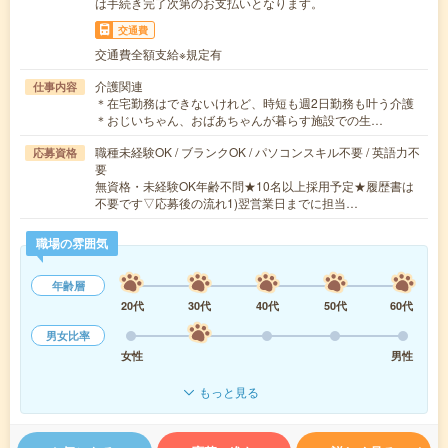
は手続き完了次第のお支払いとなります。
交通費
交通費全額支給※規定有
介護関連
仕事内容
＊在宅勤務はできないけれど、時短も週2日勤務も叶う介護
＊おじいちゃん、おばあちゃんが暮らす施設での生…
職種未経験OK / ブランクOK / パソコンスキル不要 / 英語力不
応募資格
要
無資格・未経験OK年齢不問★10名以上採用予定★履歴書は
不要です▽応募後の流れ1)翌営業日までに担当…
職場の雰囲気
年齢層
20代
30代
40代
50代
60代
男女比率
女性
男性
もっと見る