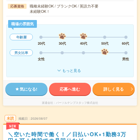
職種未経験OK / ブランクOK / 英語力不要
応募資格
未経験OK！
職場の雰囲気
年齢層
20代
30代
40代
50代
60代
男女比率
女性
男性
もっと見る
気になる!
応募へ進む
詳しく見る
派遣会社
パーソルテンプスタッフ株式会社
未読
掲載日
2026/08/07
NEW
＼空いた時間で働く！／日払いOK×1勤務3万