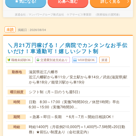
気になる!
応募へ進む
詳しく見る
派遣会社
マンパワーグループ株式会社 ケアサービス事業部 （医療福祉介護関連）
未読
掲載日
2026/08/04
＼月21万円稼げる！／病院でカンタンなお手伝
いだけ！車通勤可！嬉しいシフト制
職種未経験OK
交通費別途支給あり
WEB登録OK
派遣
滋賀県近江八幡市
勤務地
近江八幡駅から車11分／安土駅から車14分／武佐(滋賀県)駅
から車18分／能登川駅から車19分
シフト制（月～日のうち週5日）
曜日頻度
日勤 8:30～17:00（実働7時間30分／休憩1時間）早出
時間
6:30～15:00（実働7時間30…
＜急募＞即日～長期 ＊6月～7月～開始日相談OK！
期間
時給1400円（月収例210,000円＝1,400円×7.5時間×20日勤
時給
務）★前払い制度あり（会社規定内）