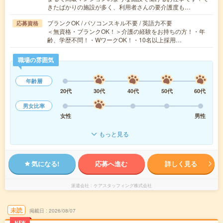
きたばかりの施設が多く、利用者さんの要介護度も…
ブランクOK / パソコンスキル不要 / 英語力不要
応募資格
＜無資格・ブランクOK！＞介護の経験をお持ちの方！・年
齢、学歴不問！・WワークOK！・10名以上採用…
職場の雰囲気
年齢層
20代
30代
40代
50代
60代
男女比率
女性
男性
もっと見る
気になる!
応募へ進む
詳しく見る
派遣会社
ケアスタッフィング株式会社
未読
掲載日
2026/08/07