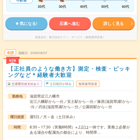
年齢層
20代
30代
40代
50代
60代
気になる!
応募へ進む
詳しく見る
派遣会社
株式会社テクノ・サービス（無期雇用派遣）
未読
掲載日
2026/08/07
NEW
【正社員のような働き方】測定・検査・ピッキ
ングなど＊経験者大歓迎
交通費別途支給あり
土日祝日が休み
無期雇用派遣
滋賀県近江八幡市
勤務地
近江八幡駅から---分／安土駅から---分／篠原(滋賀県)駅から--
-分／武佐(滋賀県)駅から---分／公園前駅から---分
週5日／月～金（土日休み）
曜日頻度
8:30～17:30（実働8時間）※上記は一例です。業務上必要が
時間
ある場合や配属先の都合により、時間帯…