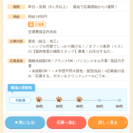
即日～長期（3ヶ月以上） 最短で応募開始から1週間！
期間
時給1450円
時給
交通費
交通費規定内支給
製造（組立・加工）
仕事内容
＼シンプル作業でしっかり稼げる！／オフィス家具（イス）
の【最終検査の補助スタッフ】募集！お任せするの…
職種未経験OK / ブランクOK / パソコンスキル不要 / 英語力不
応募資格
要
＜未経験OK！＞＃学歴不問＃髪色・髪型自由！○応募後の流
れ「応募する」ボタンをクリック↓メールにてw…
職場の雰囲気
年齢層
20代
30代
40代
50代
60代
気になる!
応募へ進む
詳しく見る