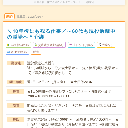
派遣会社
株式会社ウィルオブ・ワーク FO事業部
未読
掲載日
2026/08/04
＼10年後にも残る仕事／～60代も現役活躍中
の職場へ＊介護
職種未経験OK
交通費別途支給あり
土日祝日が休み
残業なし
WEB登録OK
派遣
滋賀県近江八幡市
勤務地
近江八幡駅から---分／安土駅から---分／篠原(滋賀県)駅から--
-分／武佐(滋賀県)駅から---分
週2日～5日OK（月～金） ★土日休みOK
曜日頻度
★1日5時間～の時短シフトOK★スタート時間選べます！
時間
7:00～16:009:00～17:0011:…
開始日はご相談ください！ ★急募 ★職場が気に入れば、
期間
長期でも働けます！
無資格未経験：時給1300円～ 経験者：時給1350円～ ★
時給
日払い／週払い制度あり（月払いも選べます）※稼働開始時