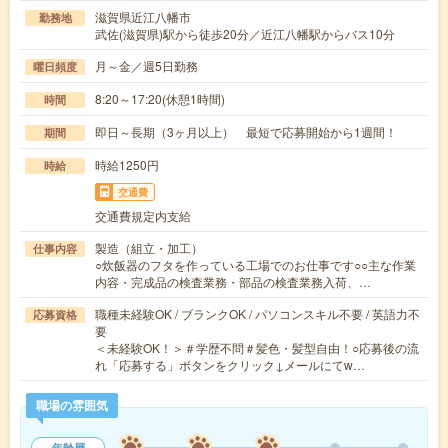
滋賀県近江八幡市
勤務地
武佐(滋賀県)駅から徒歩20分／近江八幡駅からバス10分
月～金／週5日勤務
曜日頻度
8:20～17:20(休憩1時間)
時間
即日～長期（3ヶ月以上） 最短で応募開始から1週間！
期間
時給1250円
時給
交通費
交通費規定内支給
製造（組立・加工）
仕事内容
○炊飯器のフタを作っている工場でのお仕事です○○主な作業
内容・完成品の検査業務・部品の検査業務入荷、…
職種未経験OK / ブランクOK / パソコンスキル不要 / 英語力不
応募資格
要
＜未経験OK！＞＃学歴不問＃髪色・髪型自由！○応募後の流
れ「応募する」ボタンをクリック↓メールにてw…
職場の雰囲気
年齢層