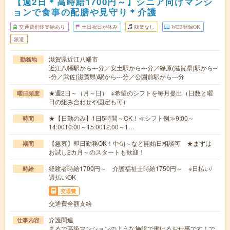
【週2日＊高時給1700円～】シニア向けマンシ
ョンで食事の配膳や見守り＊介護
交通費別途支給あり
土日祝日が休み
残業なし
WEB登録OK
派遣
滋賀県近江八幡市
勤務地
近江八幡駅から---分／安土駅から---分／篠原(滋賀県)駅から--
-分／武佐(滋賀県)駅から---分／公園前駅から---分
★週2日～（月～日） ※希望のシフトを毎月提出（日数と曜
曜日頻度
日の組み合わせや固定も可）
★【日勤のみ】1日5時間～OK！≪シフト例≫9:00～
時間
14:0010:00～15:0012:00～1…
【急募】即日勤務OK！中旬～など開始日相談可 ★まずは
期間
お試し2カ月～のスタートも歓迎！
経験者時給1700円～ 介護福祉士時給1750円～ ※日払い/
時給
週払いOK
交通費
交通費全額支給
介護関連
仕事内容
まるで高級マンションのような施設で働けるお仕事です！で