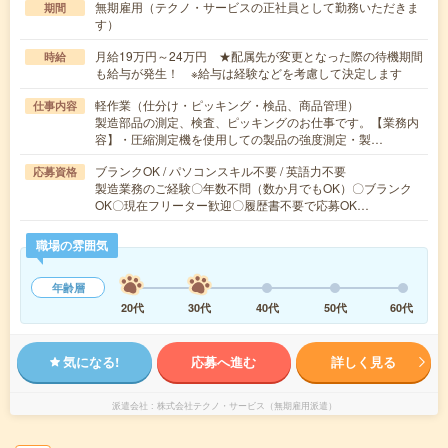
無期雇用（テクノ・サービスの正社員として勤務いただきま
期間
す）
月給19万円～24万円 ★配属先が変更となった際の待機期間
時給
も給与が発生！ ※給与は経験などを考慮して決定します
軽作業（仕分け・ピッキング・検品、商品管理）
仕事内容
製造部品の測定、検査、ピッキングのお仕事です。【業務内
容】・圧縮測定機を使用しての製品の強度測定・製…
ブランクOK / パソコンスキル不要 / 英語力不要
応募資格
製造業務のご経験〇年数不問（数か月でもOK）〇ブランク
OK〇現在フリーター歓迎〇履歴書不要で応募OK…
職場の雰囲気
年齢層
20代
30代
40代
50代
60代
気になる!
応募へ進む
詳しく見る
派遣会社
株式会社テクノ・サービス（無期雇用派遣）