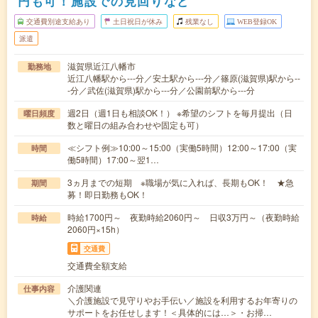
円も可！施設での見回りなど
交通費別途支給あり
土日祝日が休み
残業なし
WEB登録OK
派遣
滋賀県近江八幡市
勤務地
近江八幡駅から---分／安土駅から---分／篠原(滋賀県)駅から--
-分／武佐(滋賀県)駅から---分／公園前駅から---分
週2日（週1日も相談OK！） ※希望のシフトを毎月提出（日
曜日頻度
数と曜日の組み合わせや固定も可）
≪シフト例≫10:00～15:00（実働5時間）12:00～17:00（実
時間
働5時間）17:00～翌1…
3ヵ月までの短期 ※職場が気に入れば、長期もOK！ ★急
期間
募！即日勤務もOK！
時給1700円～ 夜勤時給2060円～ 日収3万円～（夜勤時給
時給
2060円×15h）
交通費
交通費全額支給
介護関連
仕事内容
＼介護施設で見守りやお手伝い／施設を利用するお年寄りの
サポートをお任せします！＜具体的には…＞・お掃…