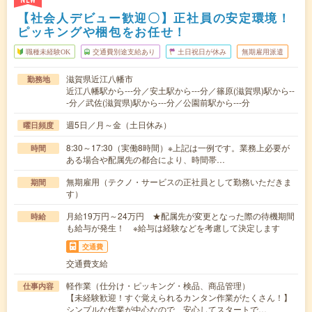
NEW
【社会人デビュー歓迎〇】正社員の安定環境！
ピッキングや梱包をお任せ！
職種未経験OK
交通費別途支給あり
土日祝日が休み
無期雇用派遣
滋賀県近江八幡市
勤務地
近江八幡駅から---分／安土駅から---分／篠原(滋賀県)駅から--
-分／武佐(滋賀県)駅から---分／公園前駅から---分
週5日／月～金（土日休み）
曜日頻度
8:30～17:30（実働8時間）※上記は一例です。業務上必要が
時間
ある場合や配属先の都合により、時間帯…
無期雇用（テクノ・サービスの正社員として勤務いただきま
期間
す）
月給19万円～24万円 ★配属先が変更となった際の待機期間
時給
も給与が発生！ ※給与は経験などを考慮して決定します
交通費
交通費支給
軽作業（仕分け・ピッキング・検品、商品管理）
仕事内容
【未経験歓迎！すぐ覚えられるカンタン作業がたくさん！】
シンプルな作業が中心なので、安心してスタートで…