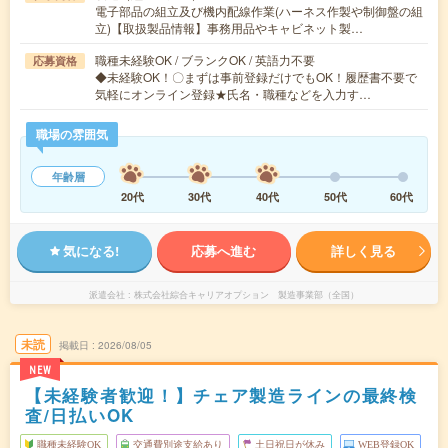
電子部品の組立及び機内配線作業(ハーネス作製や制御盤の組
立)【取扱製品情報】事務用品やキャビネット製…
職種未経験OK / ブランクOK / 英語力不要
応募資格
◆未経験OK！〇まずは事前登録だけでもOK！履歴書不要で
気軽にオンライン登録★氏名・職種などを入力す…
職場の雰囲気
年齢層
20代
30代
40代
50代
60代
気になる!
応募へ進む
詳しく見る
派遣会社
株式会社綜合キャリアオプション 製造事業部（全国）
未読
掲載日
2026/08/05
NEW
【未経験者歓迎！】チェア製造ラインの最終検
査/日払いOK
職種未経験OK
交通費別途支給あり
土日祝日が休み
WEB登録OK