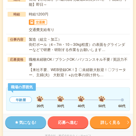
能】即日～
時給1200円
時給
交通費
交通費支給有り
製造（組立・加工）
仕事内容
街灯ポール（4～7m・10～30kg程度）の表面をグラインダ
ーなどで研磨・研削する作業をお願いします…
職種未経験OK / ブランクOK / パソコンスキル不要 / 英語力不
応募資格
要
【来社不要、WEB登録OK！】〇未経験大歓迎！〇フリータ
ー、主婦(夫) 大歓迎！ ※お仕事の掛け持ち…
職場の雰囲気
年齢層
20代
30代
40代
50代
60代
気になる!
応募へ進む
詳しく見る
派遣会社
株式会社テクノ・サービス