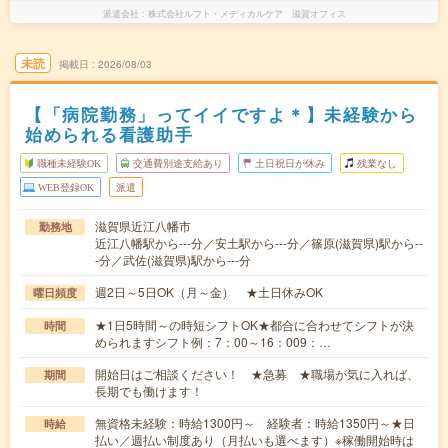
派遣会社
株式会社ルフト・メディカルケア 滋賀オフィス
未読
掲載日
2026/08/03
【「病院勤務」ってイイですよ＊】未経験から
始められる看護助手
職種未経験OK
交通費別途支給あり
土日祝日が休み
残業なし
WEB登録OK
派遣
滋賀県近江八幡市
勤務地
近江八幡駅から---分／安土駅から---分／篠原(滋賀県)駅から--
-分／武佐(滋賀県)駅から---分
週2日～5日OK（月～金） ★土日休みOK
曜日頻度
★1日5時間～の時短シフトOK★都合に合わせてシフトが決
時間
められますシフト例：7：00～16：009：…
開始日はご相談ください！ ★急募 ★職場が気に入れば、
期間
長期でも働けます！
無資格未経験：時給1300円～ 経験者：時給1350円～★日
時給
払い／週払い制度あり（月払いも選べます）※稼働開始時は