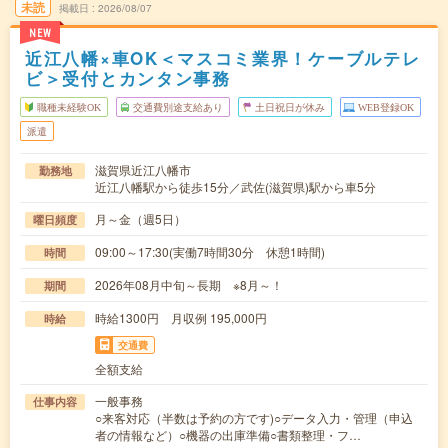
未読
掲載日
2026/08/07
NEW
近江八幡×車OK＜マスコミ業界！ケーブルテレ
ビ＞受付とカンタン事務
職種未経験OK
交通費別途支給あり
土日祝日が休み
WEB登録OK
派遣
滋賀県近江八幡市
勤務地
近江八幡駅から徒歩15分／武佐(滋賀県)駅から車5分
月～金（週5日）
曜日頻度
09:00～17:30(実働7時間30分 休憩1時間)
時間
2026年08月中旬～長期 ※8月～！
期間
時給1300円 月収例 195,000円
時給
交通費
全額支給
一般事務
仕事内容
○来客対応（半数は予約の方です)○データ入力・管理（申込
者の情報など）○機器の出庫準備○書類整理・フ…