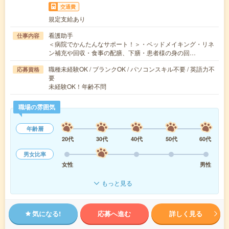
交通費
規定支給あり
看護助手
仕事内容
＜病院でかんたんなサポート！＞・ベッドメイキング・リネ
ン補充や回収・食事の配膳、下膳・患者様の身の回…
職種未経験OK / ブランクOK / パソコンスキル不要 / 英語力不
応募資格
要
未経験OK！年齢不問
職場の雰囲気
年齢層
20代
30代
40代
50代
60代
男女比率
女性
男性
もっと見る
気になる!
応募へ進む
詳しく見る