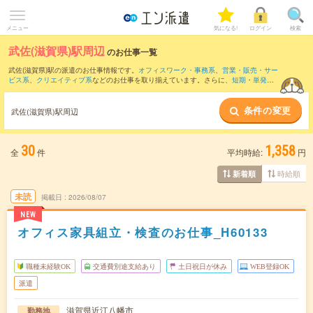
メニュー
気になる!
ログイン
検索
武佐(滋賀県)駅周辺
のお仕事一覧
武佐(滋賀県)駅の派遣のお仕事情報です。
オフィスワーク・事務系
、
営業・販売・サー
ビス系
、
クリエイティブ系
などのお仕事を取り揃えています。さらに、
短期
・
単発
な
どの期間や、
職種未経験OK
などのこだわり条件で絞り込んでいただけます。
条件の変更
また、
野洲駅
・
三雲駅
・
篠原(滋賀県)駅
・
近江八幡駅
・
八日市駅
など近隣駅のお仕事も
武佐(滋賀県)駅周辺
ご確認いただけます。
30
1,358
全
件
平均時給:
円
時給順
新着順
未読
掲載日
2026/08/07
NEW
オフィス家具組立・検査のお仕事_H60133
職種未経験OK
交通費別途支給あり
土日祝日が休み
WEB登録OK
派遣
滋賀県近江八幡市
勤務地