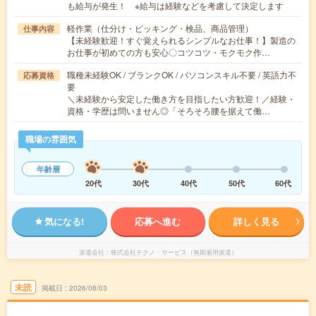
も給与が発生！ ※給与は経験などを考慮して決定します
軽作業（仕分け・ピッキング・検品、商品管理）
仕事内容
【未経験歓迎！すぐ覚えられるシンプルなお仕事！】製造の
お仕事が初めての方も安心〇コツコツ・モクモク作…
職種未経験OK / ブランクOK / パソコンスキル不要 / 英語力不
応募資格
要
＼未経験から安定した働き方を目指したい方歓迎！／経験・
資格・学歴は問いません◎「そろそろ腰を据えて働…
職場の雰囲気
年齢層
20代
30代
40代
50代
60代
気になる!
応募へ進む
詳しく見る
派遣会社
株式会社テクノ・サービス（無期雇用派遣）
未読
掲載日
2026/08/03