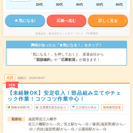
20代
30代
40代
50代
60代
気になる!
応募へ進む
詳しく見る
派遣会社
株式会社ウィルオブ・ワーク FO事業部
興味があったら「★気になる！」をタップ！
「気になる！」を押しておくと、派遣会社から
「面談確約」
や
「応募歓迎」
が届きます！
未読
掲載日
2026/08/07
NEW
【未経験OK】安定収入！部品組み立てやチェ
ック作業！コツコツ作業中心！
職種未経験OK
交通費別途支給あり
土日祝日が休み
無期雇用派遣
滋賀県近江八幡市
勤務地
近江八幡駅から---分／安土駅から---分／篠原(滋賀県)駅から--
-分／武佐(滋賀県)駅から---分／公園前駅から---分