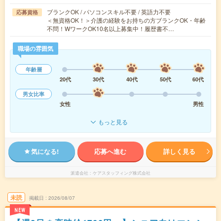
ブランクOK / パソコンスキル不要 / 英語力不要
応募資格
＜無資格OK！＞介護の経験をお持ちの方ブランクOK・年齢
不問！WワークOK10名以上募集中！履歴書不…
職場の雰囲気
年齢層
20代
30代
40代
50代
60代
男女比率
女性
男性
もっと見る
気になる!
応募へ進む
詳しく見る
派遣会社
ケアスタッフィング株式会社
未読
掲載日
2026/08/07
NEW