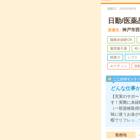
掲載日
2026/08/09
日勤/医薬
神戸市西
派遣先
職種未経験OK
履歴書不要
40
残業少
シフト
ルーティン
自
ここがポイント
どんな仕事
【充実のサポー
す！実際に未経
（一部資格取得
味に使うお金が
暇でリフレッ…
勤務地