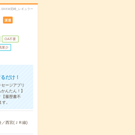
o.SKKW尼崎_レギュラー
り
派遣
OA不要
残業少
するだけ！
ッセージアプリ
もかんたん！】
▼【履歴書不
ます。
分／西宮(ＪＲ線)