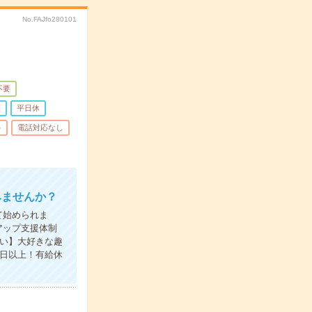
No.FAJfo280101
不要
務
平日休
多
電話対応なし
みませんか？
て始められま
アップ支援体制
い】大好きな趣
0日以上！有給休