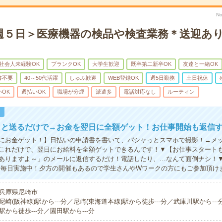
N
週５日＞医療機器の検品や検査業務＊送迎あ
社会人未経験OK
ブランクOK
大学生歓迎
既卒第二新卒OK
友達と一緒OK
書不要
40～50代活躍
しゅふ歓迎
WEB登録OK
週5日勤務
土日祝休
いOK
週払いOK
職場が分煙
派遣多
電話対応なし
ルーティン
！
ッと送るだけで→お金を翌日に全額ゲット！お仕事開始も返信
にお金ゲット！】日払いの申請書を書いて、パシャっとスマホで撮影！→メ
これだけで、翌日にお給料を全額ゲットできるんです！▼【お仕事スタート
ありますよ～」のメールに返信するだけ！電話したり、…なんて面倒ナシ！
は毎日実施中！夕方の開催もあるので学生さんやWワークの方にもご参加頂け
兵庫県尼崎市
尼崎(阪神線)駅から---分／尼崎(東海道本線)駅から徒歩---分／武庫川駅から---
駅から徒歩---分／園田駅から---分