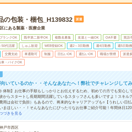
品の包装・梱包_H139832
派遣
区にある製薬・医療企業
ブランクOK
既卒第二新卒OK
複数名募集
友達と一緒OK
OA不要
英語
～50代活躍
しゅふ歓迎
WEB登録OK
週2～3日勤務
週4日勤務
週5日勤
交費支給
車通勤可
制服
日払いOK
週払いOK
職場が禁煙
派遣
転車・バイクOK
！
が向いているのか・・そんなあなたへ！弊社でチャレンジして
ト体制】お仕事の手順もしっかりとお伝えするため、初めての方でも安心し
験からスタートし長期期間活躍しているスタッフさんも多いですよ！スキル
費用は会社で負担）もあるので、将来的なキャリアアップも○【うれしい日払
いまほしい・・！そんなあなたにぴったりなお仕事ご紹介可能！年間休日12
つづきを見る
神戸市西区