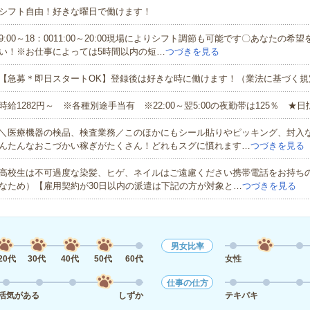
シフト自由！好きな曜日で働けます！
9:00～18：0011:00～20:00現場によりシフト調節も可能です〇あなたの希
い！※お仕事によっては5時間以内の短…
つづきを見る
【急募＊即日スタートOK】登録後は好きな時に働けます！（業法に基づく規
時給1282円～ ※各種別途手当有 ※22:00～翌5:00の夜勤帯は125％ ★日
＼医療機器の検品、検査業務／このほかにもシール貼りやピッキング、封入
んたんなおこづかい稼ぎがたくさん！どれもスグに慣れます…
つづきを見る
高校生は不可過度な染髪、ヒゲ、ネイルはご遠慮ください携帯電話をお持ち
なため）【雇用契約が30日以内の派遣は下記の方が対象と…
つづきを見る
男女比率
20代
30代
40代
50代
60代
女性
仕事の仕方
活気がある
しずか
テキパキ