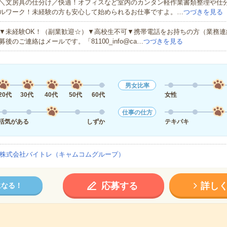
＼文房具の仕分け／快適！オフィスなど室内のカンタン軽作業書類整理や仕
ルワーク！未経験の方も安心して始められるお仕事ですよ。…
つづきを見る
▼未経験OK！（副業歓迎☆）▼高校生不可▼携帯電話をお持ちの方（業務連
募後のご連絡はメールです。「81100_info@ca…
つづきを見る
男女比率
20代
30代
40代
50代
60代
女性
仕事の仕方
活気がある
しずか
テキパキ
株式会社バイトレ（キャムコムグループ）
応募する
詳し
になる！