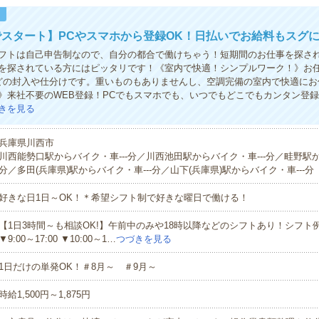
！
スタート】PCやスマホから登録OK！日払いでお給料もスグ
シフトは自己申告制なので、自分の都合で働けちゃう！短期間のお仕事を探さ
を探されている方にはピッタリです！《室内で快適！シンプルワーク！》お
どの封入や仕分けです。重いものもありませんし、空調完備の室内で快適にお
》来社不要のWEB登録！PCでもスマホでも、いつでもどこでもカンタン登
きを見る
兵庫県川西市
川西能勢口駅からバイク・車---分／川西池田駅からバイク・車---分／畦野駅か
分／多田(兵庫県)駅からバイク・車---分／山下(兵庫県)駅からバイク・車---分
好きな日1日～OK！＊希望シフト制で好きな曜日で働ける！
【1日3時間～も相談OK!】午前中のみや18時以降などのシフトあり！シフト例▼9:
▼9:00～17:00 ▼10:00～1…
つづきを見る
1日だけの単発OK！＃8月～ ＃9月～
時給1,500円～1,875円