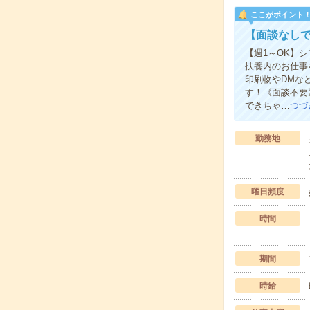
ここがポイント
【面談なしで
【週1～OK】
扶養内のお仕事
印刷物やDMな
す！《面談不要
できちゃ…
つづ
勤務地
曜日頻度
時間
期間
時給