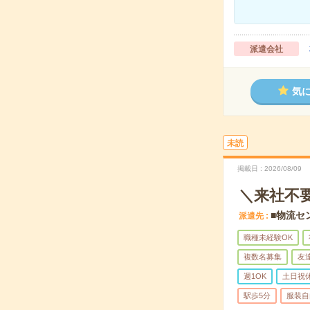
派遣会社
気
未読
掲載日
2026/08/09
＼来社不
■物流セ
派遣先
職種未経験OK
複数名募集
友
週1OK
土日祝
駅歩5分
服装自