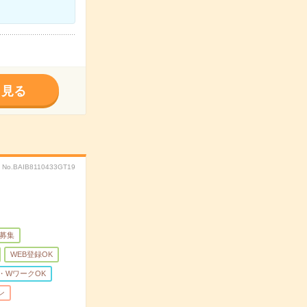
く見る
No.BAIB8110433GT19
量募集
WEB登録OK
・WワークOK
ン