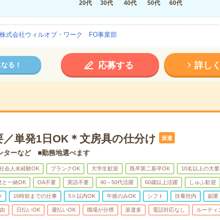
20代
30代
40代
50代
60代
株式会社ウィルオブ・ワーク FO事業部
応募する
詳し
になる！
要／単発1日OK＊文房具の仕分け
派遣
ンターなど ■勤務地選べます
社会人未経験OK
ブランクOK
大学生歓迎
既卒第二新卒OK
10名以上の大
達と一緒OK
OA不要
英語不要
40～50代活躍
60歳以上活躍
しゅふ歓迎
休
16時前までの仕事
5ｈ以内OK
午後のみOK
シフト
扶養控内
副業
由
日払いOK
週払いOK
職場が分煙
派遣多
電話対応なし
ルーティ