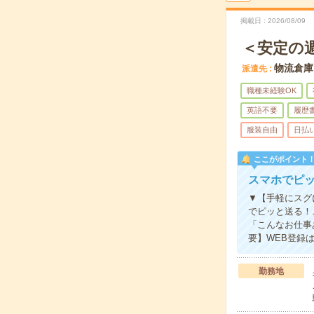
掲載日
2026/08/09
＜安定の
物流倉庫
派遣先
職種未経験OK
英語不要
履歴
服装自由
日払
ここがポイント
スマホでピ
▼【手軽にスグ
でピッと送る！
「こんなお仕事
要】WEB登録
勤務地