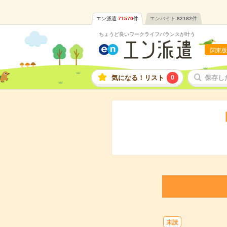
エン派遣
71570
件
エンバイト
82182
件
ちょうど良いワークライフバランスが叶う
関東版
気になる！リスト
0
保存し
未読