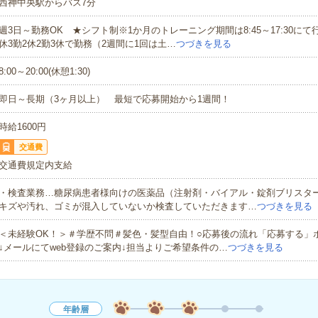
西神中央駅からバス7分
週3日～勤務OK ★シフト制※1か月のトレーニング期間は8:45～17:30にて
休3勤2休2勤3休で勤務（2週間に1回は土…
つづきを見る
8:00～20:00(休憩1:30)
即日～長期（3ヶ月以上） 最短で応募開始から1週間！
時給1600円
交通費
交通費規定内支給
・検査業務…糖尿病患者様向けの医薬品（注射剤・バイアル・錠剤ブリスタ
キズや汚れ、ゴミが混入していないか検査していただきます…
つづきを見る
＜未経験OK！＞＃学歴不問＃髪色・髪型自由！○応募後の流れ「応募する」
↓メールにてweb登録のご案内↓担当よりご希望条件の…
つづきを見る
年齢層