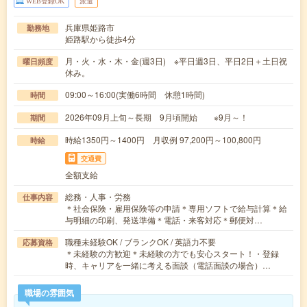
WEB登録OK
派遣
兵庫県姫路市
勤務地
姫路駅から徒歩4分
月・火・水・木・金(週3日) ※平日週3日、平日2日＋土日祝
曜日頻度
休み。
09:00～16:00(実働6時間 休憩1時間)
時間
2026年09月上旬～長期 9月頃開始 ※9月～！
期間
時給1350円～1400円 月収例 97,200円～100,800円
時給
交通費
全額支給
総務・人事・労務
仕事内容
＊社会保険・雇用保険等の申請＊専用ソフトで給与計算＊給
与明細の印刷、発送準備＊電話・来客対応＊郵便対…
職種未経験OK / ブランクOK / 英語力不要
応募資格
＊未経験の方歓迎＊未経験の方でも安心スタート！・登録
時、キャリアを一緒に考える面談（電話面談の場合）…
職場の雰囲気