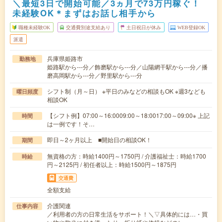
＼最短3日で開始可能／3ヵ月で73万円稼ぐ！
未経験OK＊まずはお話し相手から
職種未経験OK
交通費別途支給あり
土日祝日が休み
WEB登録OK
派遣
兵庫県姫路市
勤務地
姫路駅から---分／飾磨駅から---分／山陽網干駅から---分／播
磨高岡駅から---分／野里駅から---分
シフト制（月～日） ※平日のみなどの相談もOK ※週3なども
曜日頻度
相談OK
【シフト例】07:00～16:0009:00～18:0017:00～09:00※ 上記
時間
は一例です！そ…
即日～2ヶ月以上 ■開始日の相談OK！
期間
無資格の方：時給1400円～1750円 / 介護福祉士：時給1700
時給
円～2125円 / 初任者以上：時給1500円～1875円
交通費
全額支給
介護関連
仕事内容
／利用者の方の日常生活をサポート！＼▽具体的には…・買