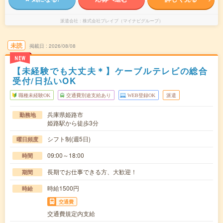
派遣会社
株式会社ブレイブ（マイナビグループ）
未読
掲載日
2026/08/08
NEW
【未経験でも大丈夫＊】ケーブルテレビの総合
受付/日払いOK
職種未経験OK
交通費別途支給あり
WEB登録OK
派遣
兵庫県姫路市
勤務地
姫路駅から徒歩3分
シフト制(週5日)
曜日頻度
09:00～18:00
時間
長期でお仕事できる方、大歓迎！
期間
時給1500円
時給
交通費
交通費規定内支給