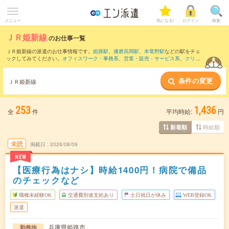
メニュー
気になる!
ログイン
検索
ＪＲ姫新線
のお仕事一覧
ＪＲ姫新線の派遣のお仕事情報です。
姫路駅
、
播磨高岡駅
、
本竜野駅
などの駅をチェ
ックしてみてください。
オフィスワーク・事務系
、
営業・販売・サービス系
、
クリエ
イティブ系
などのお仕事を取り揃えています。さらに、
短期
・
単発
などの期間や、
職
種未経験OK
などのこだわり条件で絞り込んでいただけます。
条件の変更
ＪＲ姫新線
253
1,436
全
件
平均時給:
円
時給順
新着順
未読
掲載日
2026/08/09
NEW
【医療行為はナシ】時給1400円！病院で備品
のチェックなど
職種未経験OK
交通費別途支給あり
土日祝日が休み
WEB登録OK
派遣
兵庫県姫路市
勤務地