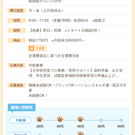
姫路駅からバス20分
月～金（土日祝休み）
曜日頻度
9:00～17:00 （実働7時間）休憩60分 ※残業少
時間
【急募】即日～長期 ※スタート日相談OK！
期間
時給1750円 ※月収例 245000円～
時給
交通費
交通費規定に基づき交通費支給
学校事務
仕事内容
【大学研究室での事務・実習サポート】資料準備、出欠管
理、学生実習、試験監督補助等模擬実習の準備および…
職種未経験OK / ブランクOK / パソコンスキル不要 / 英語力不
応募資格
要
未経験OK！
職場の雰囲気
年齢層
20代
30代
40代
50代
60代