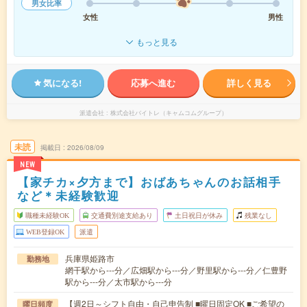
男女比率
女性
男性
もっと見る
気になる!
応募へ進む
詳しく見る
派遣会社
株式会社バイトレ（キャムコムグループ）
未読
掲載日
2026/08/09
NEW
【家チカ×夕方まで】おばあちゃんのお話相手
など＊未経験歓迎
職種未経験OK
交通費別途支給あり
土日祝日が休み
残業なし
WEB登録OK
派遣
兵庫県姫路市
勤務地
網干駅から---分／広畑駅から---分／野里駅から---分／仁豊野
駅から---分／太市駅から---分
【週2日～シフト自由・自己申告制 ■曜日固定OK ■ご希望の
曜日頻度