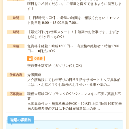
曜日をご相談ください。 ご家庭と両立できるように調整しま
す！
【1日5時間～OK】ご希望の時間をご相談ください！▼シフ
時間
ト例日勤 9:00～18:00早番 7:00…
【最短2日でお仕事スタート！】短期のお仕事です。まずは
期間
お試しで1ヶ月～もOK！
無資格未経験：時給1500円～ 有資格or経験者：時給1700
時給
円～ ■日払いOK
交通費
交通費全額支給（ガソリン代もOK）
介護関連
仕事内容
／介護施設にてお年寄りの日常生活をサポート！＼▽具体的
には…・お話相手やお散歩のお手伝い・食事や薬の…
職種未経験OK / ブランクOK / パソコンスキル不要 / 英語力不
応募資格
要
≪募集条件≫・無資格未経験OK・10名以上採用※週16時間未
満の勤務希望の方は以下の日雇派遣禁止の例…
職場の雰囲気