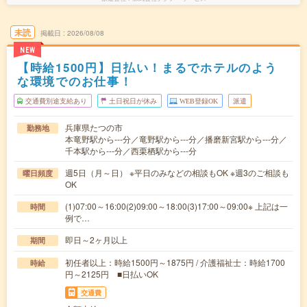
未読
掲載日
2026/08/08
NEW
【時給1500円】日払い！まるでホテルのよう
な環境でのお仕事！
交通費別途支給あり
土日祝日が休み
WEB登録OK
派遣
兵庫県たつの市
勤務地
本竜野駅から---分／竜野駅から---分／播磨新宮駅から---分／
千本駅から---分／西栗栖駅から---分
週5日（月～日） ※平日のみなどの相談もOK ※週3のご相談も
曜日頻度
OK
(1)07:00～16:00(2)09:00～18:00(3)17:00～09:00※ 上記は一
時間
例で…
即日～2ヶ月以上
期間
初任者以上：時給1500円～1875円 / 介護福祉士：時給1700
時給
円～2125円 ■日払いOK
交通費