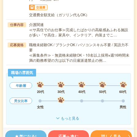
交通費
交通費全額支給（ガソリン代もOK）
介護関連
仕事内容
≪サ高住でのお仕事≫完成したばかりの高級感あふれる施設
が多い「サ高住」家具や、インテリア、内装までこ…
職種未経験OK / ブランクOK / パソコンスキル不要 / 英語力不
応募資格
要
≪募集条件≫・無資格未経験OK・10名以上採用※週16時間未
満の勤務希望の方は以下の日雇派遣禁止の例…
職場の雰囲気
年齢層
20代
30代
40代
50代
60代
男女比率
女性
男性
もっと見る
気になる!
応募へ進む
詳しく見る