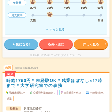
年齢層
20代
30代
40代
50代
60代
男女比率
女性
男性
もっと見る
気になる!
応募へ進む
詳しく見る
派遣会社
株式会社ブレイブ（マイナビグループ）
未読
掲載日
2026/08/09
NEW
時給1750円＊未経験OK＊残業ほぼなし×17時
まで＊大学研究室での事務
職種未経験OK
交通費別途支給あり
土日祝日が休み
WEB登録OK
派遣
兵庫県姫路市
勤務地