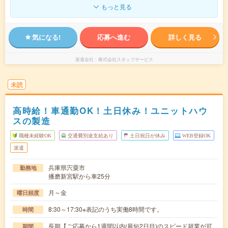
もっと見る
気になる!
応募へ進む
詳しく見る
派遣会社
株式会社スタッフサービス
未読
高時給！車通勤OK！土日休み！ユニットハウ
スの製造
職種未経験OK
交通費別途支給あり
土日祝日が休み
WEB登録OK
派遣
兵庫県宍粟市
勤務地
播磨新宮駅から車25分
月～金
曜日頻度
8:30～17:30※表記のうち実働8時間です。
時間
長期【ご応募から1週間以内(最短2日目)のスピード就業が可
期間