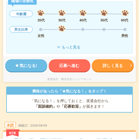
職場の雰囲気
年齢層
20代
30代
40代
50代
60代
男女比率
女性
男性
もっと見る
気になる!
応募へ進む
詳しく見る
派遣会社
株式会社ニッソーネット
興味があったら「★気になる！」をタップ！
「気になる！」を押しておくと、派遣会社から
「面談確約」
や
「応募歓迎」
が届きます！
未読
掲載日
2026/08/09
NEW