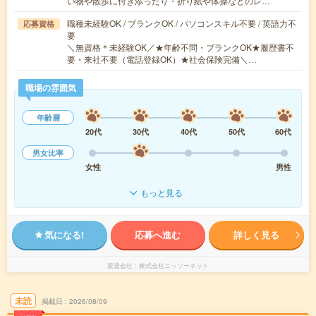
い物や散歩に付き添ったり・折り紙や体操などのレ…
職種未経験OK / ブランクOK / パソコンスキル不要 / 英語力不
応募資格
要
＼無資格＊未経験OK／★年齢不問・ブランクOK★履歴書不
要・来社不要（電話登録OK）★社会保険完備＼…
職場の雰囲気
年齢層
20代
30代
40代
50代
60代
男女比率
女性
男性
もっと見る
気になる!
応募へ進む
詳しく見る
派遣会社
株式会社ニッソーネット
未読
掲載日
2026/08/09