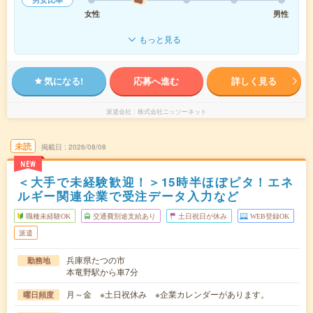
女性
男性
もっと見る
気になる!
応募へ進む
詳しく見る
派遣会社
株式会社ニッソーネット
未読
掲載日
2026/08/08
NEW
＜大手で未経験歓迎！＞15時半ほぼピタ！エネ
ルギー関連企業で受注データ入力など
職種未経験OK
交通費別途支給あり
土日祝日が休み
WEB登録OK
派遣
兵庫県たつの市
勤務地
本竜野駅から車7分
月～金 ※土日祝休み ※企業カレンダーがあります。
曜日頻度