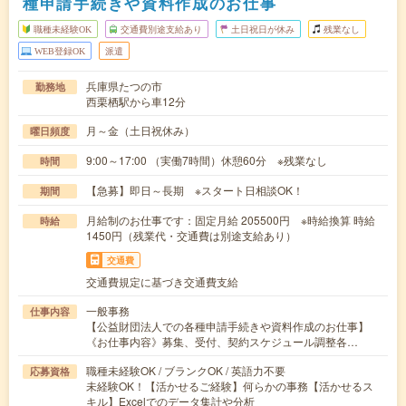
種申請手続きや資料作成のお仕事
職種未経験OK
交通費別途支給あり
土日祝日が休み
残業なし
WEB登録OK
派遣
兵庫県たつの市
勤務地
西栗栖駅から車12分
月～金（土日祝休み）
曜日頻度
9:00～17:00 （実働7時間）休憩60分 ※残業なし
時間
【急募】即日～長期 ※スタート日相談OK！
期間
月給制のお仕事です：固定月給 205500円 ※時給換算 時給
時給
1450円（残業代・交通費は別途支給あり）
交通費
交通費規定に基づき交通費支給
一般事務
仕事内容
【公益財団法人での各種申請手続きや資料作成のお仕事】
《お仕事内容》募集、受付、契約スケジュール調整各…
職種未経験OK / ブランクOK / 英語力不要
応募資格
未経験OK！【活かせるご経験】何らかの事務【活かせるス
キル】Excelでのデータ集計や分析