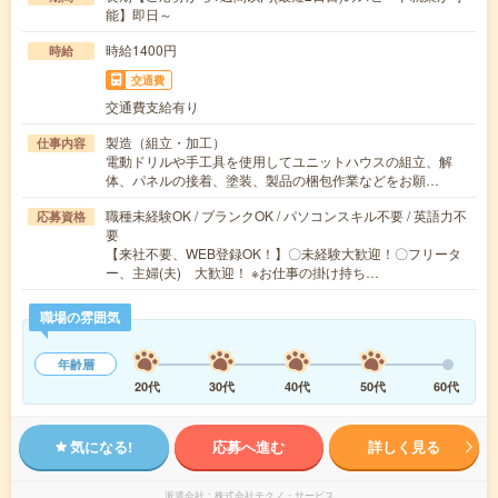
能】即日～
時給1400円
時給
交通費
交通費支給有り
製造（組立・加工）
仕事内容
電動ドリルや手工具を使用してユニットハウスの組立、解
体、パネルの接着、塗装、製品の梱包作業などをお願…
職種未経験OK / ブランクOK / パソコンスキル不要 / 英語力不
応募資格
要
【来社不要、WEB登録OK！】〇未経験大歓迎！〇フリータ
ー、主婦(夫) 大歓迎！ ※お仕事の掛け持ち…
職場の雰囲気
年齢層
20代
30代
40代
50代
60代
気になる!
応募へ進む
詳しく見る
派遣会社
株式会社テクノ・サービス