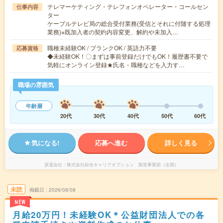
テレマーケティング・テレフォンオペレーター・コールセン
仕事内容
ター
ケーブルテレビ局の総合受付業務(受信とそれに付随する処理
業務)※既加入者の契約内容変更、解約や未加入…
職種未経験OK / ブランクOK / 英語力不要
応募資格
◆未経験OK！〇まずは事前登録だけでもOK！履歴書不要で
気軽にオンライン登録★氏名・職種などを入力す…
職場の雰囲気
年齢層
20代
30代
40代
50代
60代
気になる!
応募へ進む
詳しく見る
派遣会社
株式会社綜合キャリアオプション 製造事業部（全国）
未読
掲載日
2026/08/08
NEW
月給20万円！未経験OK＊公益財団法人での各