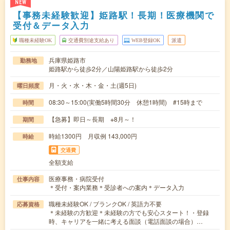
NEW
【事務未経験歓迎】姫路駅！長期！医療機関で
受付＆データ入力
職種未経験OK
交通費別途支給あり
WEB登録OK
派遣
兵庫県姫路市
勤務地
姫路駅から徒歩2分／山陽姫路駅から徒歩2分
月・火・水・木・金・土(週5日)
曜日頻度
08:30～15:00(実働5時間30分 休憩1時間) #15時まで
時間
【急募】即日～長期 ※8月～！
期間
時給1300円 月収例 143,000円
時給
交通費
全額支給
医療事務・病院受付
仕事内容
＊受付・案内業務＊受診者への案内＊データ入力
職種未経験OK / ブランクOK / 英語力不要
応募資格
＊未経験の方歓迎＊未経験の方でも安心スタート！・登録
時、キャリアを一緒に考える面談（電話面談の場合）…