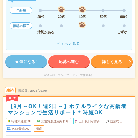
年齢層
20代
30代
40代
50代
60代
職場の様子
活気がある
しずか
もっと見る
気になる!
応募へ進む
詳しく見る
派遣会社
マンパワーグループ株式会社
未読
掲載日
2026/08/08
NEW
【8月～OK！週2日～】ホテルライクな高齢者
マンションで生活サポート＊時短OK
職種未経験OK
交通費別途支給あり
土日祝日が休み
残業なし
WEB登録OK
派遣