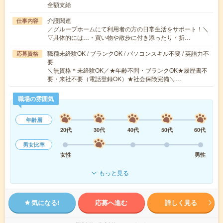
全額支給
介護関連
仕事内容
／グループホームにて利用者の方の日常生活をサポート！＼
▽具体的には…・買い物や散歩に付き添ったり・折…
職種未経験OK / ブランクOK / パソコンスキル不要 / 英語力不
応募資格
要
＼無資格＊未経験OK／★年齢不問・ブランクOK★履歴書不
要・来社不要（電話登録OK）★社会保険完備＼…
職場の雰囲気
年齢層
20代
30代
40代
50代
60代
男女比率
女性
男性
もっと見る
気になる!
応募へ進む
詳しく見る