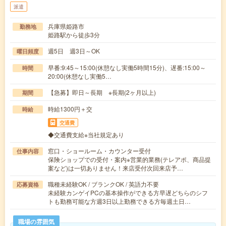
派遣
兵庫県姫路市
勤務地
姫路駅から徒歩3分
週5日 週3日～OK
曜日頻度
早番:9:45～15:00(休憩なし実働5時間15分)、遅番:15:00～
時間
20:00(休憩なし実働5…
【急募】即日～長期 ※長期(2ヶ月以上)
期間
時給1300円＋交
時給
交通費
◆交通費支給※当社規定あり
窓口・ショールーム・カウンター受付
仕事内容
保険ショップでの受付・案内※営業的業務(テレアポ、商品提
案など)は一切ありません！来店受付次回来店予…
職種未経験OK / ブランクOK / 英語力不要
応募資格
未経験カンゲイPCの基本操作ができる方早遅どちらのシフ
トも勤務可能な方週3日以上勤務できる方毎週土日…
職場の雰囲気