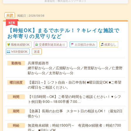
派遣会社
株式会社ニッソーネット
未読
掲載日
2026/08/08
NEW
【時短OK】まるでホテル！？キレイな施設で
お年寄りの見守りなど
職種未経験OK
交通費別途支給あり
土日祝日が休み
残業なし
WEB登録OK
派遣
兵庫県姫路市
勤務地
網干駅から---分／広畑駅から---分／野里駅から---分／仁豊野
駅から---分／太市駅から---分
【週2日～】シフト自由・自己申告制 ■曜日固定OK ■ご希望
曜日頻度
の曜日をご相談ください。
【1日5時間～OK】ご希望の時間をご相談ください！▼シフ
時間
ト例日勤 9:00～18:00早番 7:00…
【急募】長期のお仕事 スタート日の相談もOK！（最短2日
期間
後から）
無資格未経験：時給1500円～ 有資格or経験者：時給1700
時給
円～ ■日払いOK