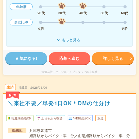
年齢層
20代
30代
40代
50代
60代
男女比率
女性
男性
もっと見る
気になる!
応募へ進む
詳しく見る
派遣会社
パーソルテンプスタッフ株式会社
未読
掲載日
2026/08/09
NEW
＼来社不要／単発1日OK＊DMの仕分け
職種未経験OK
土日祝日が休み
WEB登録OK
派遣
兵庫県姫路市
勤務地
姫路駅からバイク・車---分／山陽姫路駅からバイク・車---分