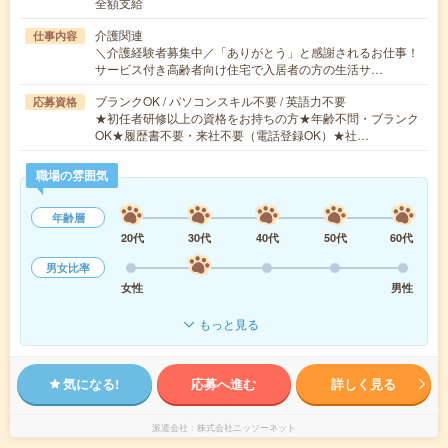
全額支給
介護関連
仕事内容
＼介護経験者募集中／「ありがとう」と感謝されるお仕事！
サービス付き高齢者向け住宅で入居者の方の生活サ…
ブランクOK / パソコンスキル不要 / 英語力不要
応募資格
★初任者研修以上の資格をお持ちの方★年齢不問・ブランク
OK★履歴書不要・来社不要（電話登録OK）★社…
職場の雰囲気
年齢層
20代
30代
40代
50代
60代
男女比率
女性
男性
もっと見る
気になる!
応募へ進む
詳しく見る
派遣会社
株式会社ニッソーネット