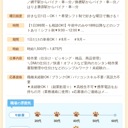
／網干駅からバイク・車---分／飾磨駅からバイク・車---分／
はりま勝原駅からバイク・車---分
好きな日1日～OK！＊希望シフト制で好きな曜日で働ける！
曜日頻度
【1日3時間～も相談OK!】午前中のみや18時以降などのシフ
時間
トあり！シフト例▼9:00～12:00▼…
1日だけの単発OK！＃8月～ ＃9月～
期間
時給1,500円～1,875円
時給
軽作業（仕分け・ピッキング・検品、商品管理）
仕事内容
＼DMの仕分け／快適！オフィスなど室内のカンタン軽作業
書類整理や仕分けなどのシンプルワーク！未経験の…
職種未経験OK / ブランクOK / パソコンスキル不要 / 英語力不
応募資格
要
▼未経験OK！（副業歓迎☆）▼高校生不可▼携帯電話をお
持ちの方（業務連絡に使用）※応募後のご連絡はメ…
職場の雰囲気
年齢層
20代
30代
40代
50代
60代