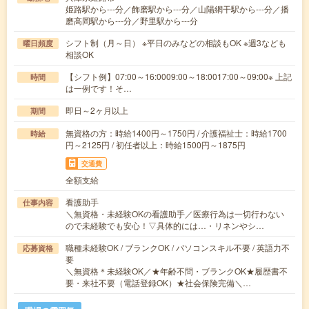
姫路駅から---分／飾磨駅から---分／山陽網干駅から---分／播
磨高岡駅から---分／野里駅から---分
シフト制（月～日） ※平日のみなどの相談もOK ※週3なども
曜日頻度
相談OK
【シフト例】07:00～16:0009:00～18:0017:00～09:00※ 上記
時間
は一例です！そ…
即日～2ヶ月以上
期間
無資格の方：時給1400円～1750円 / 介護福祉士：時給1700
時給
円～2125円 / 初任者以上：時給1500円～1875円
交通費
全額支給
看護助手
仕事内容
＼無資格・未経験OKの看護助手／医療行為は一切行わない
ので未経験でも安心！▽具体的には…・リネンやシ…
職種未経験OK / ブランクOK / パソコンスキル不要 / 英語力不
応募資格
要
＼無資格＊未経験OK／★年齢不問・ブランクOK★履歴書不
要・来社不要（電話登録OK）★社会保険完備＼…