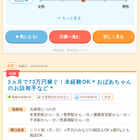
男女比率
女性
男性
もっと見る
気になる!
応募へ進む
詳しく見る
派遣会社
株式会社パソナ
未読
掲載日
2026/08/08
NEW
3ヵ月で73万円稼ぐ！未経験OK＊おばあちゃん
のお話相手など＊
職種未経験OK
交通費別途支給あり
WEB登録OK
派遣
兵庫県たつの市
勤務地
本竜野駅から---分／竜野駅から---分／播磨新宮駅から---分／
千本駅から---分／西栗栖駅から---分
シフト制（月～日） ※平日のみなどの相談もOK ※週3なども
曜日頻度
相談OK