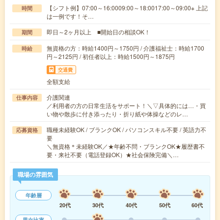
【シフト例】07:00～16:0009:00～18:0017:00～09:00※ 上記
時間
は一例です！そ…
即日～2ヶ月以上 ■開始日の相談OK！
期間
無資格の方：時給1400円～1750円 / 介護福祉士：時給1700
時給
円～2125円 / 初任者以上：時給1500円～1875円
交通費
全額支給
介護関連
仕事内容
／利用者の方の日常生活をサポート！＼▽具体的には…・買
い物や散歩に付き添ったり・折り紙や体操などのレ…
職種未経験OK / ブランクOK / パソコンスキル不要 / 英語力不
応募資格
要
＼無資格＊未経験OK／★年齢不問・ブランクOK★履歴書不
要・来社不要（電話登録OK）★社会保険完備＼…
職場の雰囲気
年齢層
20代
30代
40代
50代
60代
男女比率