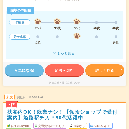
職場の雰囲気
年齢層
20代
30代
40代
50代
60代
男女比率
女性
男性
もっと見る
気になる!
応募へ進む
詳しく見る
派遣会社
株式会社パソナ
未読
掲載日
2026/08/08
NEW
扶養内OK！残業ナシ！【保険ショップで受付
案内】姫路駅チカ＊50代活躍中
職種未経験OK
交通費別途支給あり
残業なし
WEB登録OK