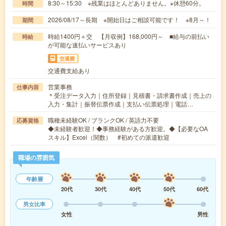
8:30～15:30 ※残業はほとんどありません。※休憩60分。
時間
2026/08/17～長期 ※開始日はご相談可能です！ ※8月～！
期間
時給1400円＋交 【月収例】168,000円～ ■給与の前払い
時給
が可能な速払いサービスあり
交通費
交通費支給あり
営業事務
仕事内容
＊受注データ入力｜住所登録｜見積書・請求書作成｜売上の
入力・集計｜振替伝票作成｜支払い伝票処理｜電話…
職種未経験OK / ブランクOK / 英語力不要
応募資格
◆未経験者歓迎！◆事務経験がある方歓迎。◆【必要なOA
スキル】Excel（関数） #初めての派遣歓迎
職場の雰囲気
年齢層
20代
30代
40代
50代
60代
男女比率
女性
男性