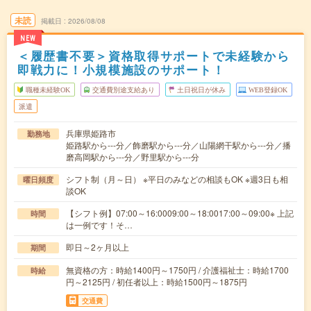
未読
掲載日
2026/08/08
NEW
＜履歴書不要＞資格取得サポートで未経験から
即戦力に！小規模施設のサポート！
職種未経験OK
交通費別途支給あり
土日祝日が休み
WEB登録OK
派遣
兵庫県姫路市
勤務地
姫路駅から---分／飾磨駅から---分／山陽網干駅から---分／播
磨高岡駅から---分／野里駅から---分
シフト制（月～日） ※平日のみなどの相談もOK ※週3日も相
曜日頻度
談OK
【シフト例】07:00～16:0009:00～18:0017:00～09:00※ 上記
時間
は一例です！そ…
即日～2ヶ月以上
期間
無資格の方：時給1400円～1750円 / 介護福祉士：時給1700
時給
円～2125円 / 初任者以上：時給1500円～1875円
交通費