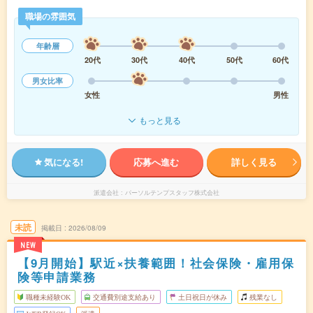
職場の雰囲気
年齢層
20代
30代
40代
50代
60代
男女比率
女性
男性
もっと見る
気になる!
応募へ進む
詳しく見る
派遣会社
パーソルテンプスタッフ株式会社
未読
掲載日
2026/08/09
NEW
【9月開始】駅近×扶養範囲！社会保険・雇用保
険等申請業務
職種未経験OK
交通費別途支給あり
土日祝日が休み
残業なし