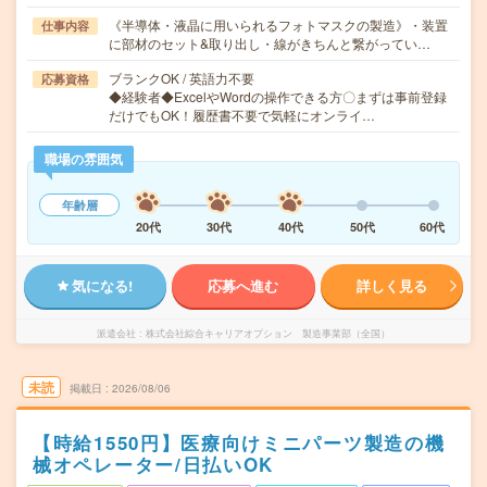
《半導体・液晶に用いられるフォトマスクの製造》・装置
仕事内容
に部材のセット&取り出し・線がきちんと繋がってい…
ブランクOK / 英語力不要
応募資格
◆経験者◆ExcelやWordの操作できる方〇まずは事前登録
だけでもOK！履歴書不要で気軽にオンライ…
職場の雰囲気
年齢層
20代
30代
40代
50代
60代
気になる!
応募へ進む
詳しく見る
派遣会社
株式会社綜合キャリアオプション 製造事業部（全国）
未読
掲載日
2026/08/06
【時給1550円】医療向けミニパーツ製造の機
械オペレーター/日払いOK