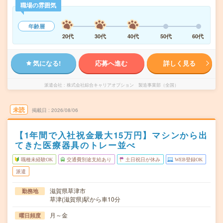
職場の雰囲気
年齢層
20代
30代
40代
50代
60代
気になる!
応募へ進む
詳しく見る
派遣会社
株式会社綜合キャリアオプション 製造事業部（全国）
未読
掲載日
2026/08/06
【1年間で入社祝金最大15万円】マシンから出
てきた医療器具のトレー並べ
職種未経験OK
交通費別途支給あり
土日祝日が休み
WEB登録OK
派遣
滋賀県草津市
勤務地
草津(滋賀県)駅から車10分
月～金
曜日頻度