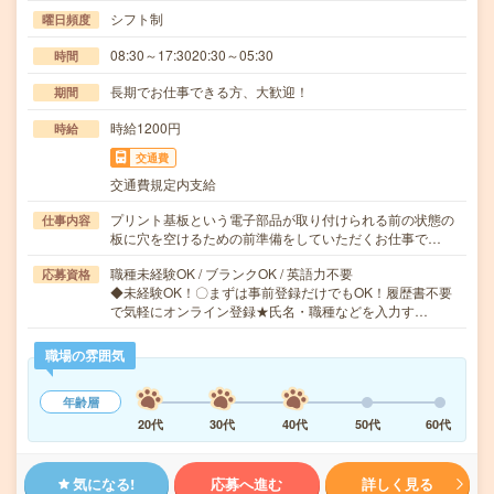
シフト制
曜日頻度
08:30～17:3020:30～05:30
時間
長期でお仕事できる方、大歓迎！
期間
時給1200円
時給
交通費
交通費規定内支給
プリント基板という電子部品が取り付けられる前の状態の
仕事内容
板に穴を空けるための前準備をしていただくお仕事で…
職種未経験OK / ブランクOK / 英語力不要
応募資格
◆未経験OK！〇まずは事前登録だけでもOK！履歴書不要
で気軽にオンライン登録★氏名・職種などを入力す…
職場の雰囲気
年齢層
20代
30代
40代
50代
60代
気になる!
応募へ進む
詳しく見る