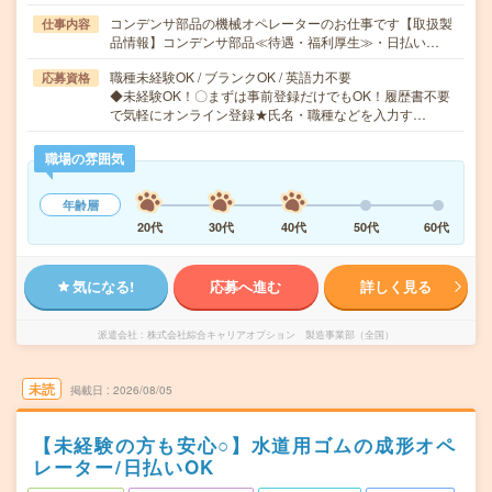
コンデンサ部品の機械オペレーターのお仕事です【取扱製
仕事内容
品情報】コンデンサ部品≪待遇・福利厚生≫・日払い…
職種未経験OK / ブランクOK / 英語力不要
応募資格
◆未経験OK！〇まずは事前登録だけでもOK！履歴書不要
で気軽にオンライン登録★氏名・職種などを入力す…
職場の雰囲気
年齢層
20代
30代
40代
50代
60代
気になる!
応募へ進む
詳しく見る
派遣会社
株式会社綜合キャリアオプション 製造事業部（全国）
未読
掲載日
2026/08/05
【未経験の方も安心○】水道用ゴムの成形オペ
レーター/日払いOK