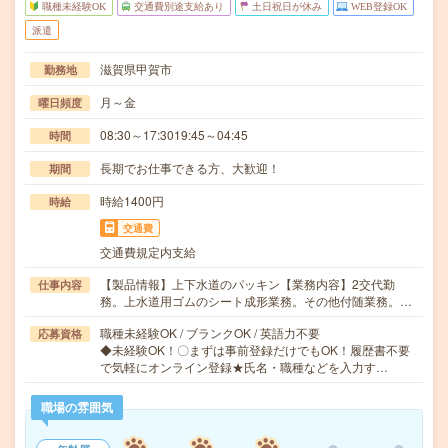
職種未経験OK
交通費別途支給あり
土日祝日が休み
WEB登録OK
派遣
滋賀県甲賀市
勤務地
月～金
曜日頻度
08:30～17:3019:45～04:45
時間
長期でお仕事できる方、大歓迎！
期間
時給1400円
時給
交通費
交通費規定内支給
【製品情報】上下水道のパッキン【業務内容】2交代勤
仕事内容
務。上水道用ゴムのシート成形業務。その他付随業務。…
職種未経験OK / ブランクOK / 英語力不要
応募資格
◆未経験OK！〇まずは事前登録だけでもOK！履歴書不要
で気軽にオンライン登録★氏名・職種などを入力す…
職場の雰囲気