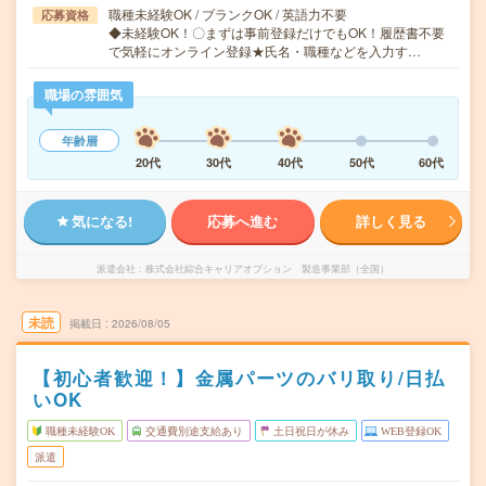
職種未経験OK / ブランクOK / 英語力不要
応募資格
◆未経験OK！〇まずは事前登録だけでもOK！履歴書不要
で気軽にオンライン登録★氏名・職種などを入力す…
職場の雰囲気
年齢層
20代
30代
40代
50代
60代
気になる!
応募へ進む
詳しく見る
派遣会社
株式会社綜合キャリアオプション 製造事業部（全国）
未読
掲載日
2026/08/05
【初心者歓迎！】金属パーツのバリ取り/日払
いOK
職種未経験OK
交通費別途支給あり
土日祝日が休み
WEB登録OK
派遣