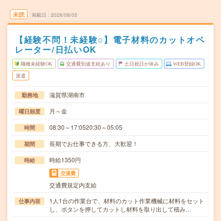
未読
掲載日
2026/08/05
【経験不問！未経験○】電子材料のカットオペ
レーター/日払いOK
職種未経験OK
交通費別途支給あり
土日祝日が休み
WEB登録OK
派遣
滋賀県湖南市
勤務地
月～金
曜日頻度
08:30～17:0520:30～05:05
時間
長期でお仕事できる方、大歓迎！
期間
時給1350円
時給
交通費
交通費規定内支給
1人1台の作業台で、材料のカット作業機械に材料をセット
仕事内容
し、ボタンを押してカットし材料を取り出して積み…