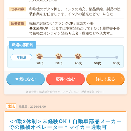
印刷機のボタン押し、インクの補充、部品供給、製品の塗
仕事内容
装作業をお任せします。インクの補充などで一斗缶な…
職種未経験OK / ブランクOK / 英語力不要
応募資格
◆未経験OK！〇まずは事前登録だけでもOK！履歴書不要
で気軽にオンライン登録★氏名・職種などを入力す…
職場の雰囲気
年齢層
20代
30代
40代
50代
60代
気になる!
応募へ進む
詳しく見る
派遣会社
株式会社綜合キャリアオプション 製造事業部（全国）
未読
掲載日
2026/08/06
＜4勤2休制＞未経験OK！自動車部品メーカー
での機械オペレーター＊マイカー通勤可