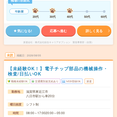
職場の雰囲気
年齢層
20代
30代
40代
50代
60代
気になる!
応募へ進む
詳しく見る
派遣会社
株式会社綜合キャリアオプション 製造事業部（全国）
未読
掲載日
2026/08/05
【未経験OK！】電子チップ部品の機械操作・
検査/日払いOK
職種未経験OK
交通費別途支給あり
WEB登録OK
派遣
滋賀県東近江市
勤務地
八日市駅から車20分
シフト制
曜日頻度
08:00～17:0020:00～05:00
時間