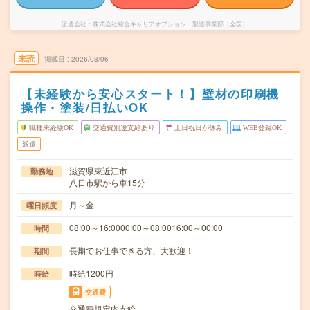
派遣会社
株式会社綜合キャリアオプション 製造事業部（全国）
未読
掲載日
2026/08/06
【未経験から安心スタート！】壁材の印刷機
操作・塗装/日払いOK
職種未経験OK
交通費別途支給あり
土日祝日が休み
WEB登録OK
派遣
滋賀県東近江市
勤務地
八日市駅から車15分
月～金
曜日頻度
08:00～16:0000:00～08:0016:00～00:00
時間
長期でお仕事できる方、大歓迎！
期間
時給1200円
時給
交通費
交通費規定内支給