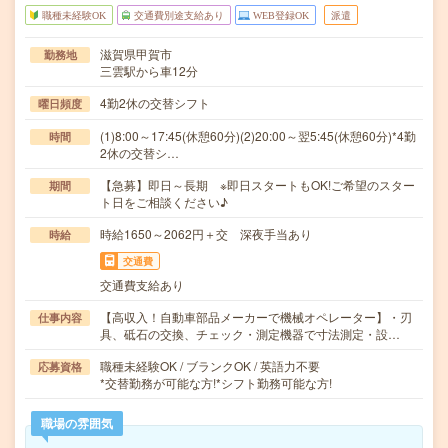
職種未経験OK
交通費別途支給あり
WEB登録OK
派遣
滋賀県甲賀市
勤務地
三雲駅から車12分
4勤2休の交替シフト
曜日頻度
(1)8:00～17:45(休憩60分)(2)20:00～翌5:45(休憩60分)*4勤
時間
2休の交替シ…
【急募】即日～長期 ※即日スタートもOK!ご希望のスター
期間
ト日をご相談ください♪
時給1650～2062円＋交 深夜手当あり
時給
交通費
交通費支給あり
【高収入！自動車部品メーカーで機械オペレーター】・刃
仕事内容
具、砥石の交換、チェック・測定機器で寸法測定・設…
職種未経験OK / ブランクOK / 英語力不要
応募資格
*交替勤務が可能な方!*シフト勤務可能な方!
職場の雰囲気