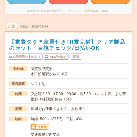
派遣会社
株式会社綜合キャリアオプション 製造事業部（全国）
未読
掲載日
2026/08/06
【寮費タダ＊家電付き1R寮完備】クリア製品
のセット・目視チェック/日払いOK
交通費別途支給あり
WEB登録OK
派遣
滋賀県甲賀市
勤務地
水口松尾駅から車10分
シフト制
曜日頻度
(2交替)8:30～17:30、20:30～翌5:30 ※シフト表により変
時間
更あり※日勤研修あり(3ヶ…
長期でお仕事できる方、大歓迎！
期間
時給1500～1875円 日払いOK！
時給
交通費
交通費規定内支給