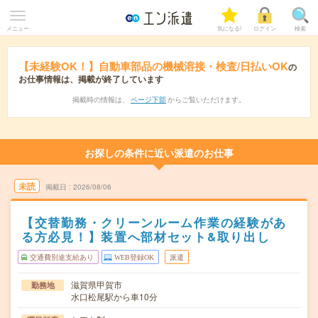
メニュー
気になる!
ログイン
検索
【未経験OK！】自動車部品の機械溶接・検査/日払いOK
の
お仕事情報は、掲載が終了しています
掲載時の情報は、
ページ下部
からご覧いただけます。
お探しの条件に近い派遣のお仕事
未読
掲載日
2026/08/06
【交替勤務・クリーンルーム作業の経験があ
る方必見！】装置へ部材セット&取り出し
交通費別途支給あり
WEB登録OK
派遣
滋賀県甲賀市
勤務地
水口松尾駅から車10分