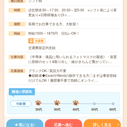
シフト制
曜日頻度
(2交替)8:30～17:30、20:30～翌5:30 ※シフト表により変
時間
更あり※日勤研修あり(3ヶ…
長期でお仕事できる方、大歓迎！
期間
時給1500～1875円 日払いOK！
時給
交通費
交通費規定内支給
《半導体・液晶に用いられるフォトマスクの製造》・装置
仕事内容
に部材のセット&取り出し・線がきちんと繋がってい…
ブランクOK / 英語力不要
応募資格
◆経験者◆ExcelやWordの操作できる方〇まずは事前登録
だけでもOK！履歴書不要で気軽にオンライ…
職場の雰囲気
年齢層
20代
30代
40代
50代
60代
気になる!
応募へ進む
詳しく見る