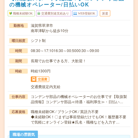
の機械オペレーター/日払いOK
職種未経験OK
交通費別途支給あり
WEB登録OK
派遣
滋賀県草津市
勤務地
南草津駅から徒歩10分
シフト制
曜日頻度
08:30～17:1016:30～00:5000:30～09:00
時間
長期でお仕事できる方、大歓迎！
期間
時給1300円
時給
交通費
交通費規定内支給
コンデンサ部品の機械オペレーターのお仕事です【取扱製
仕事内容
品情報】コンデンサ部品≪待遇・福利厚生≫・日払い…
職種未経験OK / ブランクOK / 英語力不要
応募資格
◆未経験OK！〇まずは事前登録だけでもOK！履歴書不要
で気軽にオンライン登録★氏名・職種などを入力す…
職場の雰囲気