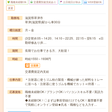
職種未経験OK
交通費別途支給あり
土日祝日が休み
WEB登録OK
派遣
滋賀県草津市
勤務地
草津(滋賀県)駅から車30分
月～金
曜日頻度
(3交替)6:05～14:20、14:10～22:25、22:15～翌6:15 ※日
時間
勤研修あり(8:…
長期でお仕事できる方、大歓迎！
期間
時給1550～1938円
時給
交通費
交通費規定内支給
＊注射器に使うゴム栓の製造・機械が練った材料をトレー
仕事内容
に並べる・注射器に使うゴムを機械でカット≪待遇・…
職種未経験OK / ブランクOK / パソコンスキル不要 / 英語力
応募資格
不要
◆未経験OK！〇まずは事前登録だけでもOK！履歴書不要
で気軽にオンライン登録★氏名・職種などを入力す…