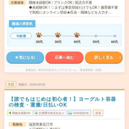
職種未経験OK / ブランクOK / 英語力不要
応募資格
◆未経験OK！〇まずは事前登録だけでもOK！履歴書不要
で気軽にオンライン登録★氏名・職種などを入力す…
職場の雰囲気
年齢層
20代
30代
40代
50代
60代
気になる!
応募へ進む
詳しく見る
派遣会社
株式会社綜合キャリアオプション 製造事業部（全国）
未読
掲載日
2026/08/05
【誰でもはじめは初心者！】ヨーグルト容器
の検査・運搬/日払いOK
職種未経験OK
交通費別途支給あり
WEB登録OK
派遣
滋賀県東近江市
勤務地
八日市駅から車10分