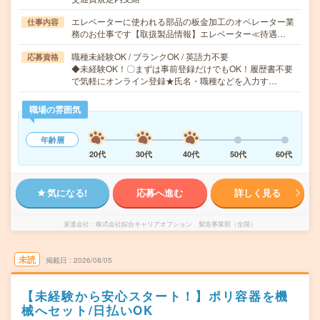
エレベーターに使われる部品の板金加工のオペレーター業
仕事内容
務のお仕事です【取扱製品情報】エレベーター≪待遇…
職種未経験OK / ブランクOK / 英語力不要
応募資格
◆未経験OK！〇まずは事前登録だけでもOK！履歴書不要
で気軽にオンライン登録★氏名・職種などを入力す…
職場の雰囲気
年齢層
20代
30代
40代
50代
60代
気になる!
応募へ進む
詳しく見る
派遣会社
株式会社綜合キャリアオプション 製造事業部（全国）
未読
掲載日
2026/08/05
【未経験から安心スタート！】ポリ容器を機
械へセット/日払いOK