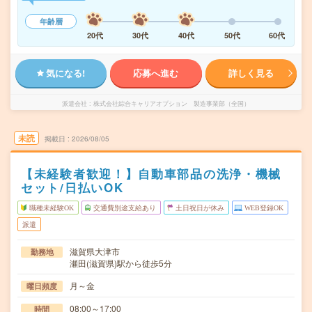
年齢層
20代
30代
40代
50代
60代
気になる!
応募へ進む
詳しく見る
派遣会社
株式会社綜合キャリアオプション 製造事業部（全国）
未読
掲載日
2026/08/05
【未経験者歓迎！】自動車部品の洗浄・機械
セット/日払いOK
職種未経験OK
交通費別途支給あり
土日祝日が休み
WEB登録OK
派遣
滋賀県大津市
勤務地
瀬田(滋賀県)駅から徒歩5分
月～金
曜日頻度
08:00～17:00
時間