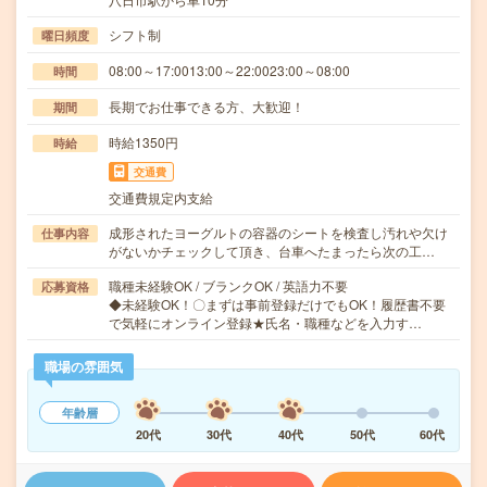
シフト制
曜日頻度
08:00～17:0013:00～22:0023:00～08:00
時間
長期でお仕事できる方、大歓迎！
期間
時給1350円
時給
交通費
交通費規定内支給
成形されたヨーグルトの容器のシートを検査し汚れや欠け
仕事内容
がないかチェックして頂き、台車へたまったら次の工…
職種未経験OK / ブランクOK / 英語力不要
応募資格
◆未経験OK！〇まずは事前登録だけでもOK！履歴書不要
で気軽にオンライン登録★氏名・職種などを入力す…
職場の雰囲気
年齢層
20代
30代
40代
50代
60代