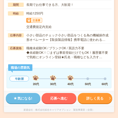
長期でお仕事できる方、大歓迎！
期間
時給1250円
時給
交通費
交通費規定内支給
小さい部品のチェック小さい部品をつくる為の機械操作成
仕事内容
形オペレーター【取扱製品情報】携帯電話に使われる…
職種未経験OK / ブランクOK / 英語力不要
応募資格
◆未経験OK！〇まずは事前登録だけでもOK！履歴書不要
で気軽にオンライン登録★氏名・職種などを入力す…
職場の雰囲気
年齢層
20代
30代
40代
50代
60代
気になる!
応募へ進む
詳しく見る
派遣会社
株式会社綜合キャリアオプション 製造事業部（全国）