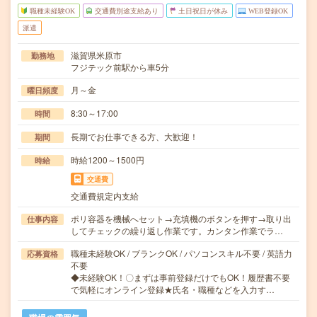
職種未経験OK
交通費別途支給あり
土日祝日が休み
WEB登録OK
派遣
滋賀県米原市
勤務地
フジテック前駅から車5分
月～金
曜日頻度
8:30～17:00
時間
長期でお仕事できる方、大歓迎！
期間
時給1200～1500円
時給
交通費
交通費規定内支給
ポリ容器を機械へセット→充填機のボタンを押す→取り出
仕事内容
してチェックの繰り返し作業です。カンタン作業でラ…
職種未経験OK / ブランクOK / パソコンスキル不要 / 英語力
応募資格
不要
◆未経験OK！〇まずは事前登録だけでもOK！履歴書不要
で気軽にオンライン登録★氏名・職種などを入力す…