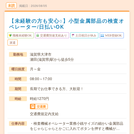
未読
掲載日
2026/08/05
【未経験の方も安心○】小型金属部品の検査オ
ペレーター/日払いOK
職種未経験OK
交通費別途支給あり
土日祝日が休み
WEB登録OK
派遣
滋賀県大津市
勤務地
瀬田(滋賀県)駅から徒歩5分
月～金
曜日頻度
08:00～17:00
時間
長期でお仕事できる方、大歓迎！
期間
時給1270円
時給
交通費
交通費規定内支給
・検査機械オペレーター業務小銭サイズの細かい金属部品
仕事内容
をじゃらじゃらとかごに入れてボタンを押すと機械が…