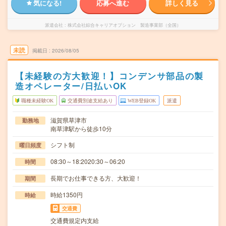
気になる!
応募へ進む
詳しく見る
派遣会社
株式会社綜合キャリアオプション 製造事業部（全国）
未読
掲載日
2026/08/05
【未経験の方大歓迎！】コンデンサ部品の製
造オペレーター/日払いOK
職種未経験OK
交通費別途支給あり
WEB登録OK
派遣
滋賀県草津市
勤務地
南草津駅から徒歩10分
シフト制
曜日頻度
08:30～18:2020:30～06:20
時間
長期でお仕事できる方、大歓迎！
期間
時給1350円
時給
交通費
交通費規定内支給