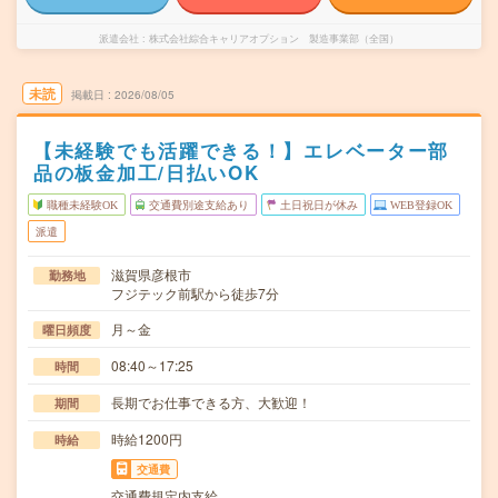
派遣会社
株式会社綜合キャリアオプション 製造事業部（全国）
未読
掲載日
2026/08/05
【未経験でも活躍できる！】エレベーター部
品の板金加工/日払いOK
職種未経験OK
交通費別途支給あり
土日祝日が休み
WEB登録OK
派遣
滋賀県彦根市
勤務地
フジテック前駅から徒歩7分
月～金
曜日頻度
08:40～17:25
時間
長期でお仕事できる方、大歓迎！
期間
時給1200円
時給
交通費
交通費規定内支給