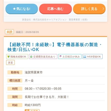
気になる!
応募へ進む
詳しく見る
派遣会社
株式会社綜合キャリアオプション 製造事業部（全国）
未読
掲載日
2026/08/05
【経験不問！未経験○】電子機器基板の製造・
検査/日払いOK
職種未経験OK
交通費別途支給あり
土日祝日が休み
WEB登録OK
派遣
滋賀県栗東市
勤務地
月～金
曜日頻度
08:30～17:0520:30～05:05
時間
長期でお仕事できる方、大歓迎！
期間
時給1300円
時給