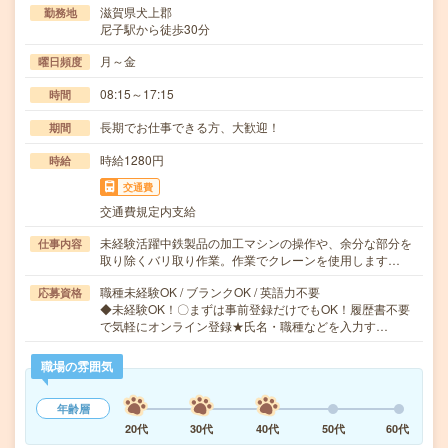
滋賀県犬上郡
勤務地
尼子駅から徒歩30分
月～金
曜日頻度
08:15～17:15
時間
長期でお仕事できる方、大歓迎！
期間
時給1280円
時給
交通費
交通費規定内支給
未経験活躍中鉄製品の加工マシンの操作や、余分な部分を
仕事内容
取り除くバリ取り作業。作業でクレーンを使用します…
職種未経験OK / ブランクOK / 英語力不要
応募資格
◆未経験OK！〇まずは事前登録だけでもOK！履歴書不要
で気軽にオンライン登録★氏名・職種などを入力す…
職場の雰囲気
年齢層
20代
30代
40代
50代
60代