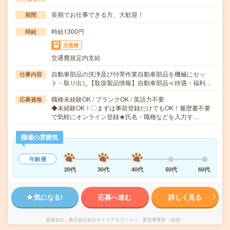
長期でお仕事できる方、大歓迎！
期間
時給1300円
時給
交通費
交通費規定内支給
自動車部品の洗浄及び付帯作業自動車部品を機械にセッ
仕事内容
ト・取り出し【取扱製品情報】自動車部品≪待遇・福利…
職種未経験OK / ブランクOK / 英語力不要
応募資格
◆未経験OK！〇まずは事前登録だけでもOK！履歴書不要
で気軽にオンライン登録★氏名・職種などを入力す…
職場の雰囲気
年齢層
20代
30代
40代
50代
60代
気になる!
応募へ進む
詳しく見る
派遣会社
株式会社綜合キャリアオプション 製造事業部（全国）