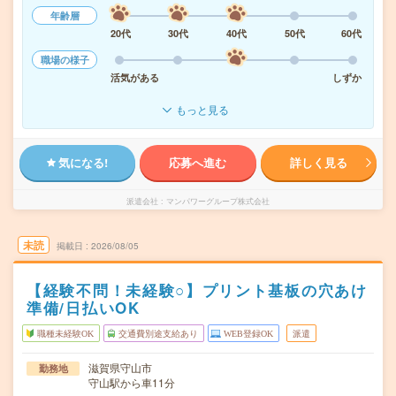
年齢層
20代
30代
40代
50代
60代
職場の様子
活気がある
しずか
もっと見る
気になる!
応募へ進む
詳しく見る
派遣会社
マンパワーグループ株式会社
未読
掲載日
2026/08/05
【経験不問！未経験○】プリント基板の穴あけ
準備/日払いOK
職種未経験OK
交通費別途支給あり
WEB登録OK
派遣
滋賀県守山市
勤務地
守山駅から車11分