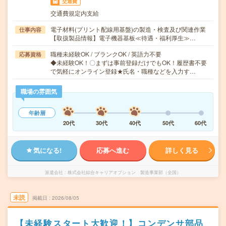
交通費
交通費規定内支給
電子材料(プリント配線用基盤)の製造・検査及び関連作業
仕事内容
【取扱製品情報】電子機器基板≪待遇・福利厚生≫…
職種未経験OK / ブランクOK / 英語力不要
応募資格
◆未経験OK！〇まずは事前登録だけでもOK！履歴書不要
で気軽にオンライン登録★氏名・職種などを入力す…
職場の雰囲気
年齢層
20代
30代
40代
50代
60代
気になる!
応募へ進む
詳しく見る
派遣会社
株式会社綜合キャリアオプション 製造事業部（全国）
未読
掲載日
2026/08/05
【未経験スタート大歓迎！】コンデンサ部品