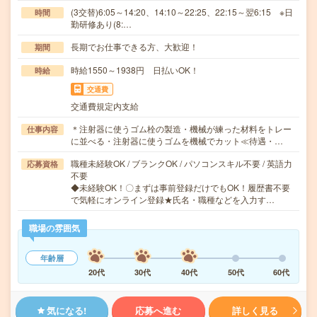
(3交替)6:05～14:20、14:10～22:25、22:15～翌6:15 ※日
時間
勤研修あり(8:…
長期でお仕事できる方、大歓迎！
期間
時給1550～1938円 日払いOK！
時給
交通費
交通費規定内支給
＊注射器に使うゴム栓の製造・機械が練った材料をトレー
仕事内容
に並べる・注射器に使うゴムを機械でカット≪待遇・…
職種未経験OK / ブランクOK / パソコンスキル不要 / 英語力
応募資格
不要
◆未経験OK！〇まずは事前登録だけでもOK！履歴書不要
で気軽にオンライン登録★氏名・職種などを入力す…
職場の雰囲気
年齢層
20代
30代
40代
50代
60代
気になる!
応募へ進む
詳しく見る