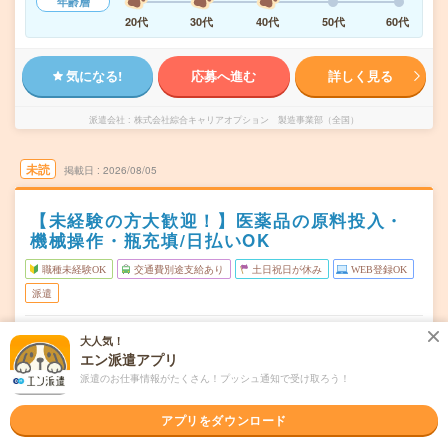
年齢層
20代
30代
40代
50代
60代
気になる!
応募へ進む
詳しく見る
派遣会社
株式会社綜合キャリアオプション 製造事業部（全国）
未読
掲載日
2026/08/05
【未経験の方大歓迎！】医薬品の原料投入・
機械操作・瓶充填/日払いOK
職種未経験OK
交通費別途支給あり
土日祝日が休み
WEB登録OK
派遣
滋賀県甲賀市
勤務地
大人気！
甲賀駅から徒歩2分
エン派遣アプリ
派遣のお仕事情報がたくさん！プッシュ通知で受け取ろう！
月～金
曜日頻度
06:30～14:45
時間
アプリをダウンロード
長期でお仕事できる方、大歓迎！
期間