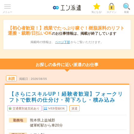
メニュー
気になる!
ログイン
検索
【初心者歓迎！】残業でたっぷり稼ぐ！樹脂原料のリフト
運搬・裁断/日払いOK
のお仕事情報は、掲載が終了しています
掲載時の情報は、
ページ下部
からご覧いただけます。
お探しの条件に近い派遣のお仕事
未読
掲載日
2026/08/05
【さらにスキルUP！経験者歓迎】フォークリ
フトで飲料の仕分け・荷下ろし・積み込み
交通費別途支給あり
WEB登録OK
派遣
熊本県上益城郡
勤務地
健軍町駅から車20分