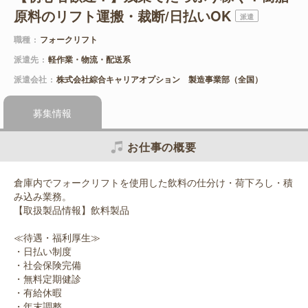
原料のリフト運搬・裁断/日払いOK
派遣
職種
フォークリフト
派遣先
軽作業・物流・配送系
派遣会社
株式会社綜合キャリアオプション 製造事業部（全国）
募集情報
お仕事の概要
倉庫内でフォークリフトを使用した飲料の仕分け・荷下ろし・積
み込み業務。
【取扱製品情報】飲料製品
≪待遇・福利厚生≫
・日払い制度
・社会保険完備
・無料定期健診
・有給休暇
・年末調整