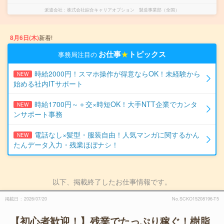
派遣会社
株式会社綜合キャリアオプション 製造事業部（全国）
8月6日(木)
新着!
お仕事
★
トピックス
事務局注目の
時給2000円！スマホ操作が得意ならOK！未経験から
NEW
始める社内ITサポート
時給1700円～＋交×時短OK！大手NTT企業でカンタ
NEW
ンサポート事務
電話なし×髪型・服装自由！人気マンガに関するかん
NEW
たんデータ入力・残業ほぼナシ！
以下、掲載終了したお仕事情報です。
掲載日
2026/07/20
No.SCKO15208196-T5
【初心者歓迎！】残業でたっぷり稼ぐ！樹脂