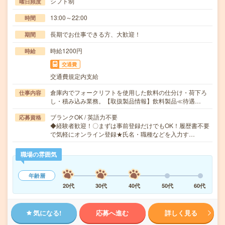
シフト制
曜日頻度
13:00～22:00
時間
長期でお仕事できる方、大歓迎！
期間
時給1200円
時給
交通費
交通費規定内支給
倉庫内でフォークリフトを使用した飲料の仕分け・荷下ろ
仕事内容
し・積み込み業務。【取扱製品情報】飲料製品≪待遇…
ブランクOK / 英語力不要
応募資格
◆経験者歓迎！〇まずは事前登録だけでもOK！履歴書不要
で気軽にオンライン登録★氏名・職種などを入力す…
職場の雰囲気
年齢層
20代
30代
40代
50代
60代
気になる!
応募へ進む
詳しく見る