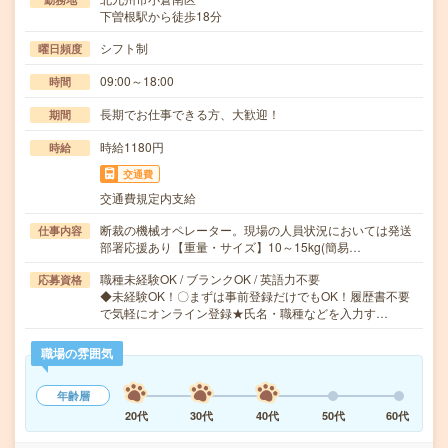
下曽根駅から徒歩18分
シフト制
曜日頻度
09:00～18:00
時間
長期でお仕事できる方、大歓迎！
期間
時給1180円
時給
交通費
交通費規定内支給
断裁の機械オペレーター。現場の人員状況においては発送
仕事内容
部署応援あり【重量・サイズ】10～15kg(簡易…
職種未経験OK / ブランクOK / 英語力不要
応募資格
◆未経験OK！〇まずは事前登録だけでもOK！履歴書不要
で気軽にオンライン登録★氏名・職種などを入力す…
職場の雰囲気
年齢層
20代
30代
40代
50代
60代