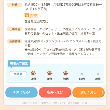
時給1500～1875円 月収例25万3000円以上可(7時間30分
時給
×21日+深夜手当)
交通費
交通費規定内支給
医療機器「ダイアライザー」の生産ラインオペレータ・原
仕事内容
材料の装置へのセット・生産装置の操作・原材料や製…
職種未経験OK / ブランクOK / パソコンスキル不要 / 英語力
応募資格
不要
◆未経験OK！〇まずは事前登録だけでもOK！履歴書不要
で気軽にオンライン登録★氏名・職種などを入力す…
職場の雰囲気
年齢層
20代
30代
40代
50代
60代
気になる!
応募へ進む
詳しく見る
派遣会社
株式会社綜合キャリアオプション 製造事業部（全国）