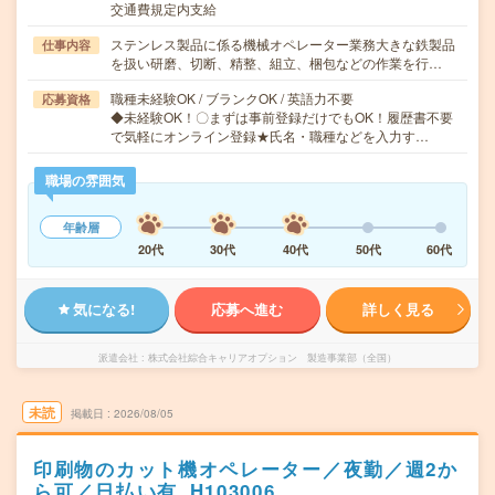
交通費規定内支給
ステンレス製品に係る機械オペレーター業務大きな鉄製品
仕事内容
を扱い研磨、切断、精整、組立、梱包などの作業を行…
職種未経験OK / ブランクOK / 英語力不要
応募資格
◆未経験OK！〇まずは事前登録だけでもOK！履歴書不要
で気軽にオンライン登録★氏名・職種などを入力す…
職場の雰囲気
年齢層
20代
30代
40代
50代
60代
気になる!
応募へ進む
詳しく見る
派遣会社
株式会社綜合キャリアオプション 製造事業部（全国）
未読
掲載日
2026/08/05
印刷物のカット機オペレーター／夜勤／週2か
ら可／日払い有_H103006