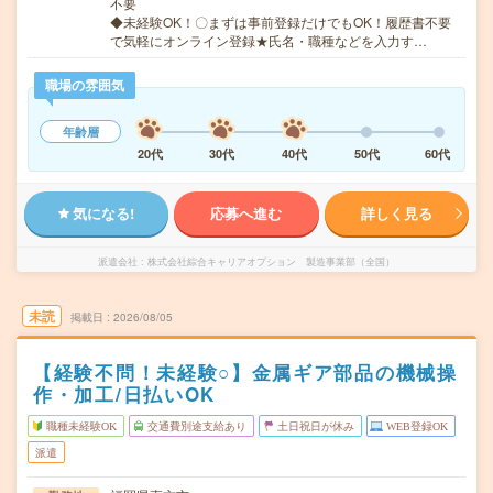
不要
◆未経験OK！〇まずは事前登録だけでもOK！履歴書不要
で気軽にオンライン登録★氏名・職種などを入力す…
職場の雰囲気
年齢層
20代
30代
40代
50代
60代
気になる!
応募へ進む
詳しく見る
派遣会社
株式会社綜合キャリアオプション 製造事業部（全国）
未読
掲載日
2026/08/05
【経験不問！未経験○】金属ギア部品の機械操
作・加工/日払いOK
職種未経験OK
交通費別途支給あり
土日祝日が休み
WEB登録OK
派遣