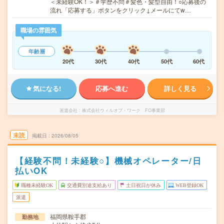
＜未経験OK！＞＃学歴不問＃髪色・髪型自由！○応募後の
流れ「応募する」ボタンをクリック↓メールにてw…
職場の雰囲気
年齢層
20代
30代
40代
50代
60代
気になる!
応募へ進む
詳しく見る
派遣会社
株式会社ウィルオブ・ワーク FO事業部
未読
掲載日
2026/08/05
【経験不問！未経験○】機械オペレーター/日
払いOK
職種未経験OK
交通費別途支給あり
土日祝日が休み
WEB登録OK
派遣
福岡県鞍手郡
勤務地