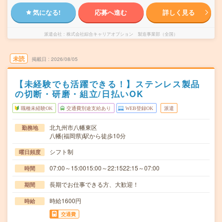
気になる!
応募へ進む
詳しく見る
派遣会社
株式会社綜合キャリアオプション 製造事業部（全国）
未読
掲載日
2026/08/05
【未経験でも活躍できる！】ステンレス製品
の切断・研磨・組立/日払いOK
職種未経験OK
交通費別途支給あり
WEB登録OK
派遣
北九州市八幡東区
勤務地
八幡(福岡県)駅から徒歩10分
シフト制
曜日頻度
07:00～15:0015:00～22:1522:15～07:00
時間
長期でお仕事できる方、大歓迎！
期間
時給1600円
時給
交通費