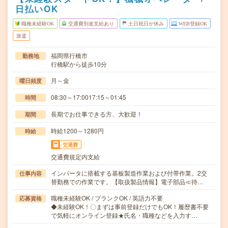
日払いOK
職種未経験OK
交通費別途支給あり
土日祝日が休み
WEB登録OK
派遣
福岡県行橋市
勤務地
行橋駅から徒歩10分
月～金
曜日頻度
08:30～17:0017:15～01:45
時間
長期でお仕事できる方、大歓迎！
期間
時給1200～1280円
時給
交通費
交通費規定内支給
インバータに搭載する基板製造作業および付帯作業。2交
仕事内容
替勤務での作業です。【取扱製品情報】電子部品≪待…
職種未経験OK / ブランクOK / 英語力不要
応募資格
◆未経験OK！〇まずは事前登録だけでもOK！履歴書不要
で気軽にオンライン登録★氏名・職種などを入力す…