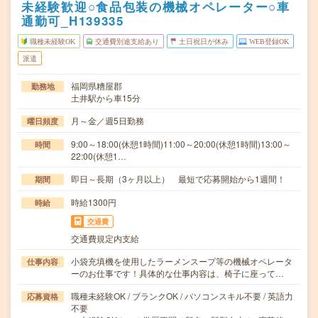
未経験歓迎○食品包装の機械オペレーター○車
通勤可_H139335
職種未経験OK
交通費別途支給あり
土日祝日が休み
WEB登録OK
派遣
福岡県糟屋郡
勤務地
土井駅から車15分
月～金／週5日勤務
曜日頻度
9:00～18:00(休憩1時間)11:00～20:00(休憩1時間)13:00～
時間
22:00(休憩1…
即日～長期（3ヶ月以上） 最短で応募開始から1週間！
期間
時給1300円
時給
交通費
交通費規定内支給
小袋充填機を使用したラーメンスープ等の機械オペレータ
仕事内容
ーのお仕事です！具体的な仕事内容は、椅子に座って…
職種未経験OK / ブランクOK / パソコンスキル不要 / 英語力
応募資格
不要