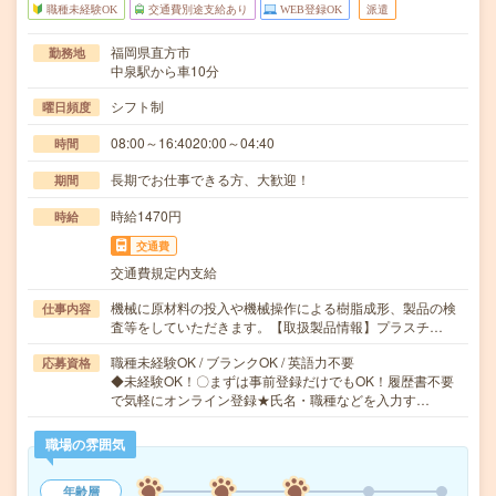
職種未経験OK
交通費別途支給あり
WEB登録OK
派遣
福岡県直方市
勤務地
中泉駅から車10分
シフト制
曜日頻度
08:00～16:4020:00～04:40
時間
長期でお仕事できる方、大歓迎！
期間
時給1470円
時給
交通費
交通費規定内支給
機械に原材料の投入や機械操作による樹脂成形、製品の検
仕事内容
査等をしていただきます。【取扱製品情報】プラスチ…
職種未経験OK / ブランクOK / 英語力不要
応募資格
◆未経験OK！〇まずは事前登録だけでもOK！履歴書不要
で気軽にオンライン登録★氏名・職種などを入力す…
職場の雰囲気
年齢層