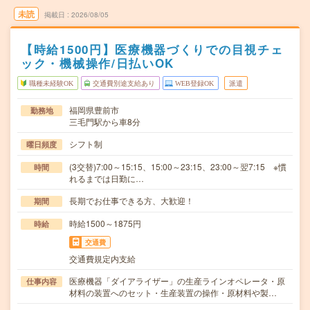
未読
掲載日
2026/08/05
【時給1500円】医療機器づくりでの目視チェ
ック・機械操作/日払いOK
職種未経験OK
交通費別途支給あり
WEB登録OK
派遣
福岡県豊前市
勤務地
三毛門駅から車8分
シフト制
曜日頻度
(3交替)7:00～15:15、15:00～23:15、23:00～翌7:15 ※慣
時間
れるまでは日勤に…
長期でお仕事できる方、大歓迎！
期間
時給1500～1875円
時給
交通費
交通費規定内支給
医療機器「ダイアライザー」の生産ラインオペレータ・原
仕事内容
材料の装置へのセット・生産装置の操作・原材料や製…