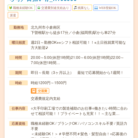
職種未経験OK
交通費別途支給あり
残業なし
WEB登録OK
派遣
北九州市小倉南区
勤務地
下曽根駅から徒歩17分／小倉(福岡県)駅から車27分
週2日～勤務OK※※シフト相談可能！！※土日祝就業可能な
曜日頻度
方大歓迎♪
20:00～5:00(休憩1時間)21:00～6:00(休憩1時間)22:00～
時間
7:00(休憩1時間…
即日～長期（3ヶ月以上） 最短で応募開始から1週間！
期間
時給1200円～1500円
時給
交通費
交通費規定内支給
○大手印刷工場での製造補助のお仕事○働きたい時間に合わ
仕事内容
せて相談可能！！プライベートも充実！！～主な業…
職種未経験OK / ブランクOK / パソコンスキル不要 / 英語力
応募資格
不要
＜未経験OK！＞＃学歴不問＃髪色・髪型自由！○応募後の