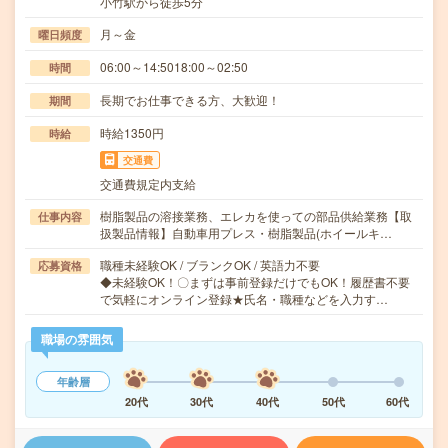
小竹駅から徒歩5分
月～金
曜日頻度
06:00～14:5018:00～02:50
時間
長期でお仕事できる方、大歓迎！
期間
時給1350円
時給
交通費
交通費規定内支給
樹脂製品の溶接業務、エレカを使っての部品供給業務【取
仕事内容
扱製品情報】自動車用プレス・樹脂製品(ホイールキ…
職種未経験OK / ブランクOK / 英語力不要
応募資格
◆未経験OK！〇まずは事前登録だけでもOK！履歴書不要
で気軽にオンライン登録★氏名・職種などを入力す…
職場の雰囲気
年齢層
20代
30代
40代
50代
60代