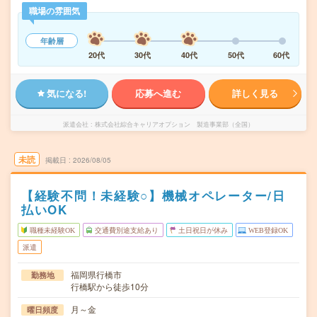
職場の雰囲気
年齢層
20代
30代
40代
50代
60代
気になる!
応募へ進む
詳しく見る
派遣会社
株式会社綜合キャリアオプション 製造事業部（全国）
未読
掲載日
2026/08/05
【経験不問！未経験○】機械オペレーター/日
払いOK
職種未経験OK
交通費別途支給あり
土日祝日が休み
WEB登録OK
派遣
福岡県行橋市
勤務地
行橋駅から徒歩10分
月～金
曜日頻度