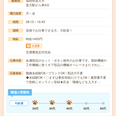
福岡県直方市
勤務地
直方駅から車4分
月～金
曜日頻度
08:15～16:45
時間
長期でお仕事できる方、大歓迎！
期間
時給1400円
時給
交通費
交通費規定内支給
金属部品のセット・ボタン操作のお仕事です。製鉄機械や
仕事内容
工作機械に使うギア部品の機械オペレータまたそれに…
職種未経験OK / ブランクOK / 英語力不要
応募資格
◆未経験OK！〇まずは事前登録だけでもOK！履歴書不要
で気軽にオンライン登録★氏名・職種などを入力す…
職場の雰囲気
年齢層
20代
30代
40代
50代
60代