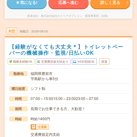
気になる!
応募へ進む
詳しく見る
派遣会社
株式会社綜合キャリアオプション 製造事業部（全国）
未読
掲載日
2026/08/05
【経験がなくても大丈夫＊】トイレットペー
パーの機械操作・監視/日払いOK
職種未経験OK
交通費別途支給あり
WEB登録OK
派遣
福岡県豊前市
勤務地
宇島駅から車5分
シフト制
曜日頻度
07:00～15:0015:00～23:0023:00～07:00
時間
長期でお仕事できる方、大歓迎！
期間
時給1400円
時給
交通費
交通費規定内支給