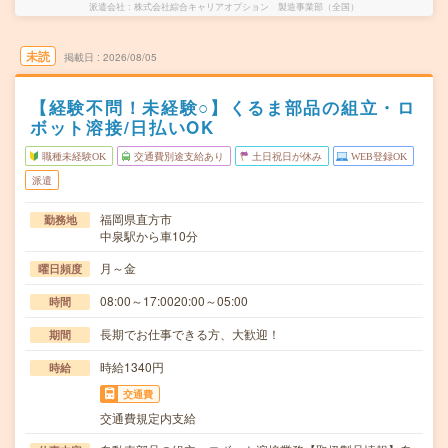
派遣会社
株式会社綜合キャリアオプション 製造事業部（全国）
未読
掲載日
2026/08/05
【経験不問！未経験○】くるま部品の組立・ロ
ボット溶接/日払いOK
職種未経験OK
交通費別途支給あり
土日祝日が休み
WEB登録OK
派遣
福岡県直方市
勤務地
中泉駅から車10分
月～金
曜日頻度
08:00～17:0020:00～05:00
時間
長期でお仕事できる方、大歓迎！
期間
時給1340円
時給
交通費
交通費規定内支給