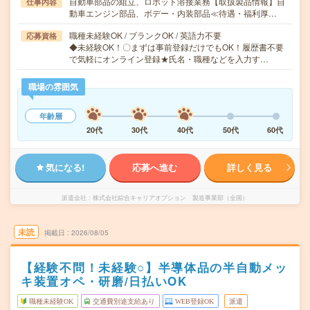
自動車部品の組立、ロボット溶接業務【取扱製品情報】自
仕事内容
動車エンジン部品、ボデー・内装部品≪待遇・福利厚…
職種未経験OK / ブランクOK / 英語力不要
応募資格
◆未経験OK！〇まずは事前登録だけでもOK！履歴書不要
で気軽にオンライン登録★氏名・職種などを入力す…
職場の雰囲気
年齢層
20代
30代
40代
50代
60代
気になる!
応募へ進む
詳しく見る
派遣会社
株式会社綜合キャリアオプション 製造事業部（全国）
未読
掲載日
2026/08/05
【経験不問！未経験○】半導体品の半自動メッ
キ装置オペ・研磨/日払いOK
職種未経験OK
交通費別途支給あり
WEB登録OK
派遣