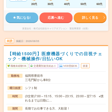
20代
30代
40代
50代
60代
気になる!
応募へ進む
詳しく見る
派遣会社
株式会社綜合キャリアオプション 製造事業部（全国）
未読
掲載日
2026/08/05
【時給1500円】医療機器づくりでの目視チェ
ック・機械操作/日払いOK
職種未経験OK
交通費別途支給あり
WEB登録OK
派遣
福岡県豊前市
勤務地
三毛門駅から車8分
シフト制
曜日頻度
(3交替)7:00～15:15、15:00～23:15、23:00～翌7:15 ※慣
時間
れるまでは日勤に…
長期でお仕事できる方、大歓迎！
期間