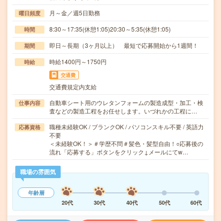
月～金／週5日勤務
曜日頻度
8:30～17:35(休憩1:05)20:30～5:35(休憩1:05)
時間
即日～長期（3ヶ月以上） 最短で応募開始から1週間！
期間
時給1400円～1750円
時給
交通費
交通費規定内支給
自動車シート用のウレタンフォームの製造成型・加工・検
仕事内容
査などの製造工程をお任せします。いづれかの工程に…
職種未経験OK / ブランクOK / パソコンスキル不要 / 英語力
応募資格
不要
＜未経験OK！＞＃学歴不問＃髪色・髪型自由！○応募後の
流れ「応募する」ボタンをクリック↓メールにてw…
職場の雰囲気
年齢層
20代
30代
40代
50代
60代