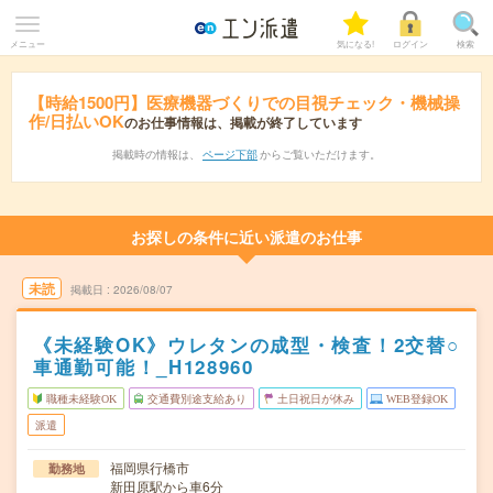
メニュー
気になる!
ログイン
検索
【時給1500円】医療機器づくりでの目視チェック・機械操
作/日払いOK
のお仕事情報は、掲載が終了しています
掲載時の情報は、
ページ下部
からご覧いただけます。
お探しの条件に近い派遣のお仕事
未読
掲載日
2026/08/07
《未経験OK》ウレタンの成型・検査！2交替○
車通勤可能！_H128960
職種未経験OK
交通費別途支給あり
土日祝日が休み
WEB登録OK
派遣
福岡県行橋市
勤務地
新田原駅から車6分