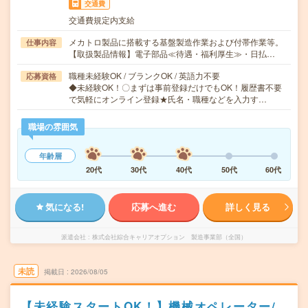
交通費
交通費規定内支給
メカトロ製品に搭載する基盤製造作業および付帯作業等。
仕事内容
【取扱製品情報】電子部品≪待遇・福利厚生≫・日払…
職種未経験OK / ブランクOK / 英語力不要
応募資格
◆未経験OK！〇まずは事前登録だけでもOK！履歴書不要
で気軽にオンライン登録★氏名・職種などを入力す…
職場の雰囲気
年齢層
20代
30代
40代
50代
60代
気になる!
応募へ進む
詳しく見る
派遣会社
株式会社綜合キャリアオプション 製造事業部（全国）
未読
掲載日
2026/08/05
【未経験スタートOK！】機械オペレーター/