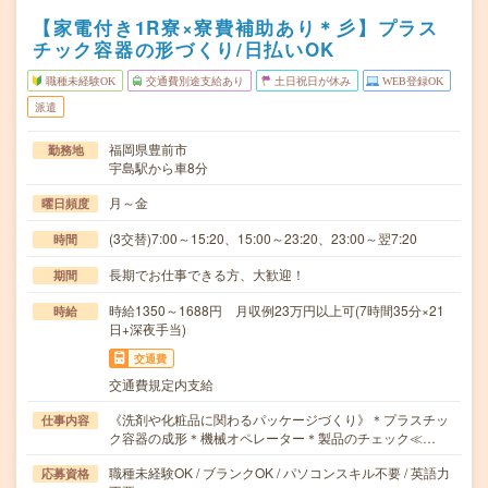
【家電付き1R寮×寮費補助あり＊彡】プラス
チック容器の形づくり/日払いOK
職種未経験OK
交通費別途支給あり
土日祝日が休み
WEB登録OK
派遣
福岡県豊前市
勤務地
宇島駅から車8分
月～金
曜日頻度
(3交替)7:00～15:20、15:00～23:20、23:00～翌7:20
時間
長期でお仕事できる方、大歓迎！
期間
時給1350～1688円 月収例23万円以上可(7時間35分×21
時給
日+深夜手当)
交通費
交通費規定内支給
《洗剤や化粧品に関わるパッケージづくり》＊プラスチッ
仕事内容
ク容器の成形＊機械オペレーター＊製品のチェック≪…
職種未経験OK / ブランクOK / パソコンスキル不要 / 英語力
応募資格