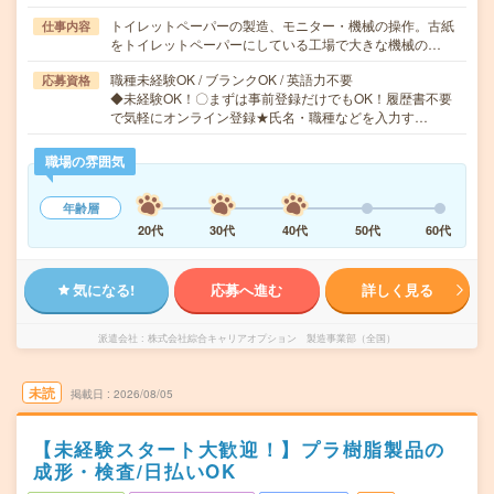
トイレットペーパーの製造、モニター・機械の操作。古紙
仕事内容
をトイレットペーパーにしている工場で大きな機械の…
職種未経験OK / ブランクOK / 英語力不要
応募資格
◆未経験OK！〇まずは事前登録だけでもOK！履歴書不要
で気軽にオンライン登録★氏名・職種などを入力す…
職場の雰囲気
年齢層
20代
30代
40代
50代
60代
気になる!
応募へ進む
詳しく見る
派遣会社
株式会社綜合キャリアオプション 製造事業部（全国）
未読
掲載日
2026/08/05
【未経験スタート大歓迎！】プラ樹脂製品の
成形・検査/日払いOK