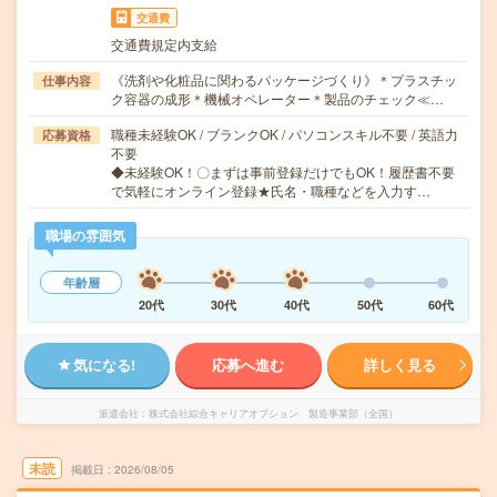
交通費
交通費規定内支給
《洗剤や化粧品に関わるパッケージづくり》＊プラスチッ
仕事内容
ク容器の成形＊機械オペレーター＊製品のチェック≪…
職種未経験OK / ブランクOK / パソコンスキル不要 / 英語力
応募資格
不要
◆未経験OK！〇まずは事前登録だけでもOK！履歴書不要
で気軽にオンライン登録★氏名・職種などを入力す…
職場の雰囲気
年齢層
20代
30代
40代
50代
60代
気になる!
応募へ進む
詳しく見る
派遣会社
株式会社綜合キャリアオプション 製造事業部（全国）
未読
掲載日
2026/08/05