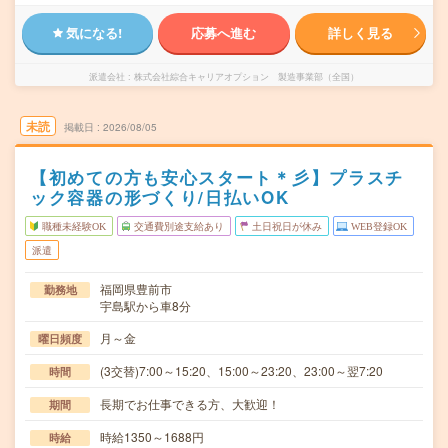
気になる!
応募へ進む
詳しく見る
派遣会社
株式会社綜合キャリアオプション 製造事業部（全国）
未読
掲載日
2026/08/05
【初めての方も安心スタート＊彡】プラスチ
ック容器の形づくり/日払いOK
職種未経験OK
交通費別途支給あり
土日祝日が休み
WEB登録OK
派遣
福岡県豊前市
勤務地
宇島駅から車8分
月～金
曜日頻度
(3交替)7:00～15:20、15:00～23:20、23:00～翌7:20
時間
長期でお仕事できる方、大歓迎！
期間
時給1350～1688円
時給