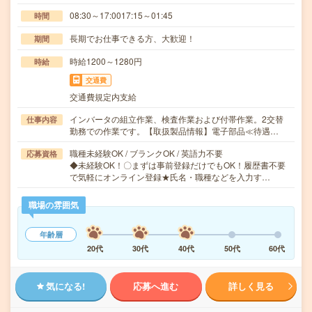
08:30～17:0017:15～01:45
時間
長期でお仕事できる方、大歓迎！
期間
時給1200～1280円
時給
交通費
交通費規定内支給
インバータの組立作業、検査作業および付帯作業。2交替
仕事内容
勤務での作業です。【取扱製品情報】電子部品≪待遇…
職種未経験OK / ブランクOK / 英語力不要
応募資格
◆未経験OK！〇まずは事前登録だけでもOK！履歴書不要
で気軽にオンライン登録★氏名・職種などを入力す…
職場の雰囲気
年齢層
20代
30代
40代
50代
60代
気になる!
応募へ進む
詳しく見る