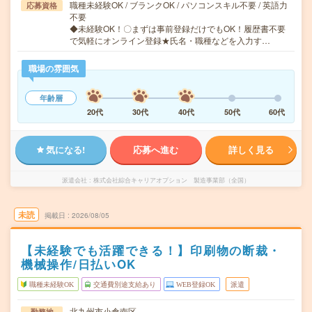
職種未経験OK / ブランクOK / パソコンスキル不要 / 英語力
応募資格
不要
◆未経験OK！〇まずは事前登録だけでもOK！履歴書不要
で気軽にオンライン登録★氏名・職種などを入力す…
職場の雰囲気
年齢層
20代
30代
40代
50代
60代
気になる!
応募へ進む
詳しく見る
派遣会社
株式会社綜合キャリアオプション 製造事業部（全国）
未読
掲載日
2026/08/05
【未経験でも活躍できる！】印刷物の断裁・
機械操作/日払いOK
職種未経験OK
交通費別途支給あり
WEB登録OK
派遣
北九州市小倉南区
勤務地