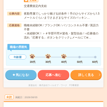
交通費
交通費規定内支給
夜勤専属でしっかり稼げる好条件！手のひらサイズから1.5
仕事内容
メートルぐらいまでさまざまなサイズのパッキン…
職種未経験OK / ブランクOK / パソコンスキル不要 / 英語力
応募資格
不要
＜未経験OK！＞＃学歴不問＃髪色・髪型自由！○応募後の
流れ「応募する」ボタンをクリック↓メールにてw…
職場の雰囲気
年齢層
20代
30代
40代
50代
60代
気になる!
応募へ進む
詳しく見る
派遣会社
株式会社ウィルオブ・ワーク FO事業部
未読
掲載日
2026/08/05