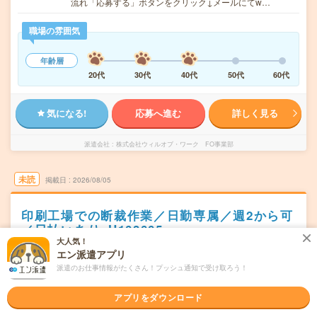
流れ「応募する」ボタンをクリック↓メールにてw…
職場の雰囲気
年齢層
20代
30代
40代
50代
60代
気になる!
応募へ進む
詳しく見る
派遣会社
株式会社ウィルオブ・ワーク FO事業部
未読
掲載日
2026/08/05
印刷工場での断裁作業／日勤専属／週2から可
／日払いあり_H103005
大人気！
職種未経験OK
交通費別途支給あり
残業なし
WEB登録OK
エン派遣アプリ
派遣のお仕事情報がたくさん！プッシュ通知で受け取ろう！
派遣
北九州市小倉南区
勤務地
アプリをダウンロード
下曽根駅から徒歩17分／小倉(福岡県)駅から車27分