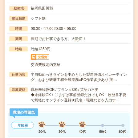
福岡県田川郡
勤務地
シフト制
曜日頻度
08:30～17:0020:30～05:00
時間
長期でお仕事できる方、大歓迎！
期間
時給1350円
時給
交通費
交通費規定内支給
半自動めっきラインを中心とした製造設備オペレーティン
仕事内容
グ、および研磨工程全般業務※PC作業多少あり(画…
職種未経験OK / ブランクOK / 英語力不要
応募資格
◆未経験OK！〇まずは事前登録だけでもOK！履歴書不要
で気軽にオンライン登録★氏名・職種などを入力す…
職場の雰囲気
年齢層
20代
30代
40代
50代
60代