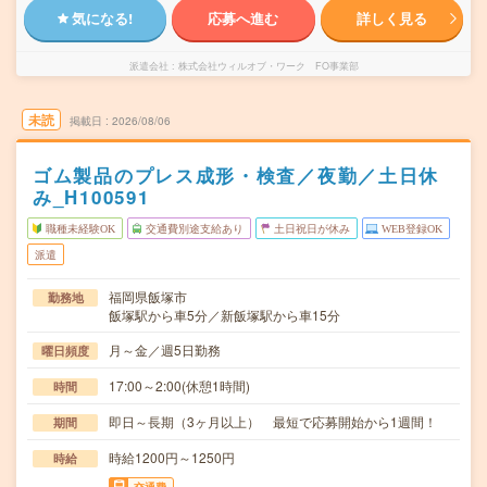
気になる!
応募へ進む
詳しく見る
派遣会社
株式会社ウィルオブ・ワーク FO事業部
未読
掲載日
2026/08/06
ゴム製品のプレス成形・検査／夜勤／土日休
み_H100591
職種未経験OK
交通費別途支給あり
土日祝日が休み
WEB登録OK
派遣
福岡県飯塚市
勤務地
飯塚駅から車5分／新飯塚駅から車15分
月～金／週5日勤務
曜日頻度
17:00～2:00(休憩1時間)
時間
即日～長期（3ヶ月以上） 最短で応募開始から1週間！
期間
時給1200円～1250円
時給