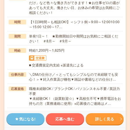
だけ」など色々な働き方ができます！★お仕事ゼロの週が
あっても大丈夫。働きたい日、お休みの希望はお気軽にご
相談ください！
【1日3時間～も相談OK!】＜シフト例＞9:00～12:0010:00
時間
～15:00 12:00～17…
単発1日～！ ★勤務開始日や期間はお気軽にご相談くだ
期間
さい！ ＃8月～ ＃9月～
時給1,200円～1,625円
時給
交通費
■ 交通費規定内支給 ※派遣先による
＼DMの仕分け／＜とってもシンプルなので未経験でも安
仕事内容
心！＞▼封入作業及び梱包▼雑誌や書籍などの仕分け…
職種未経験OK / ブランクOK / パソコンスキル不要 / 英語力
応募資格
不要
▼未経験OK！（副業歓迎☆）▼高校生不可▼携帯電話をお
持ちの方（業務連絡に使用）※応募後のご連絡はメ…
気になる!
応募へ進む
詳しく見る