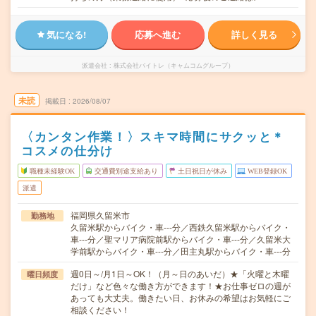
気になる!
応募へ進む
詳しく見る
派遣会社
株式会社バイトレ（キャムコムグループ）
未読
掲載日
2026/08/07
〈カンタン作業！〉スキマ時間にサクッと＊
コスメの仕分け
職種未経験OK
交通費別途支給あり
土日祝日が休み
WEB登録OK
派遣
福岡県久留米市
勤務地
久留米駅からバイク・車---分／西鉄久留米駅からバイク・
車---分／聖マリア病院前駅からバイク・車---分／久留米大
学前駅からバイク・車---分／田主丸駅からバイク・車---分
週0日～/月1日～OK！（月～日のあいだ）★「火曜と木曜
曜日頻度
だけ」など色々な働き方ができます！★お仕事ゼロの週が
あっても大丈夫。働きたい日、お休みの希望はお気軽にご
相談ください！