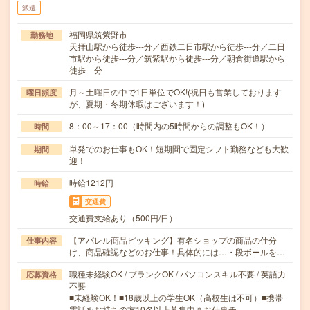
派遣
福岡県筑紫野市
勤務地
天拝山駅から徒歩---分／西鉄二日市駅から徒歩---分／二日
市駅から徒歩---分／筑紫駅から徒歩---分／朝倉街道駅から
徒歩---分
月～土曜日の中で1日単位でOK!(祝日も営業しております
曜日頻度
が、夏期・冬期休暇はございます！)
8：00～17：00（時間内の5時間からの調整もOK！）
時間
単発でのお仕事もOK！短期間で固定シフト勤務なども大歓
期間
迎！
時給1212円
時給
交通費
交通費支給あり（500円/日）
【アパレル商品ピッキング】有名ショップの商品の仕分
仕事内容
け、商品確認などのお仕事！具体的には…・段ボールを…
職種未経験OK / ブランクOK / パソコンスキル不要 / 英語力
応募資格
不要
■未経験OK！■18歳以上の学生OK（高校生は不可）■携帯
電話をお持ちの方10名以上募集中＊お仕事チ…