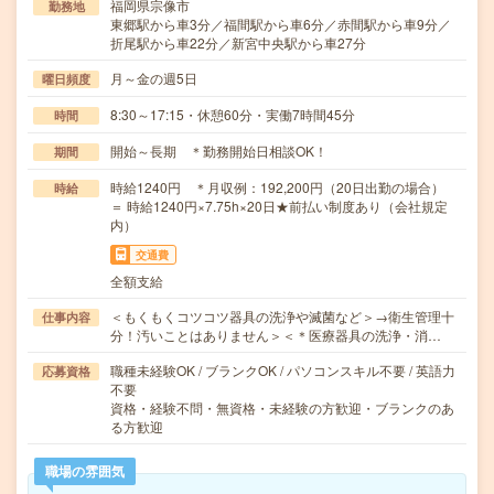
福岡県宗像市
勤務地
東郷駅から車3分／福間駅から車6分／赤間駅から車9分／
折尾駅から車22分／新宮中央駅から車27分
月～金の週5日
曜日頻度
8:30～17:15・休憩60分・実働7時間45分
時間
開始～長期 ＊勤務開始日相談OK！
期間
時給1240円 ＊月収例：192,200円（20日出勤の場合）
時給
＝ 時給1240円×7.75h×20日★前払い制度あり（会社規定
内）
交通費
全額支給
＜もくもくコツコツ器具の洗浄や滅菌など＞→衛生管理十
仕事内容
分！汚いことはありません＞＜＊医療器具の洗浄・消…
職種未経験OK / ブランクOK / パソコンスキル不要 / 英語力
応募資格
不要
資格・経験不問・無資格・未経験の方歓迎・ブランクのあ
る方歓迎
職場の雰囲気