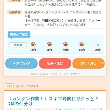
仕事内容
をご紹介します！＼例えばこんなお仕事です／商品の…
職種未経験OK / ブランクOK / パソコンスキル不要 / 英語力
応募資格
不要
【来社不要、WEB登録OK！】〇未経験大歓迎！〇フリー
ター、主婦(夫) 大歓迎！〇ブランクOK〇週5…
職場の雰囲気
年齢層
20代
30代
40代
50代
60代
気になる!
応募へ進む
詳しく見る
派遣会社
株式会社テクノ・サービス 採用担当
未読
掲載日
2026/08/08
〈カンタン作業！〉スキマ時間にサクッと＊
DMの仕分け