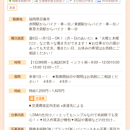
職種未経験OK
交通費別途支給あり
土日祝日が休み
WEB登録OK
派遣
福岡県宗像市
勤務地
赤間駅からバイク・車---分／東郷駅からバイク・車---分／
教育大前駅からバイク・車---分
週0日～/月1日～OK！（月～日のあいだ）★「火曜と木曜
曜日頻度
だけ」など色々な働き方ができます！★お仕事ゼロの週が
あっても大丈夫。働きたい日、お休みの希望はお気軽にご
相談ください！
【1日3時間～も相談OK!】＜シフト例＞9:00～12:0010:00
時間
～15:00 12:00～17…
単発1日～！ ★勤務開始日や期間はお気軽にご相談くだ
期間
さい！ ＃8月～ ＃9月～
時給1,200円～1,625円
時給
交通費
■ 交通費規定内支給 ※派遣先による
＼DMの仕分け／＜とってもシンプルなので未経験でも安
仕事内容
心！＞▼封入作業及び梱包▼雑誌や書籍などの仕分け…
職種未経験OK / ブランクOK / パソコンスキル不要 / 英語力
応募資格