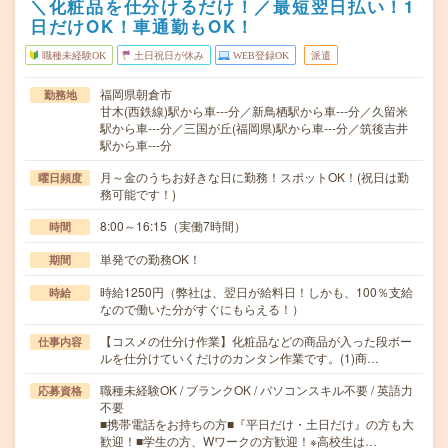
＼化粧品を仕分けるだけ！／最短翌日払い！1
日だけOK！車通勤もOK！
職種未経験OK
土日祝日が休み
WEB登録OK
派遣
福岡県朝倉市
勤務地
甘木(西鉄線)駅から車---分／新鳥栖駅から車---分／久留米
駅から車---分／三国が丘(福岡県)駅から車---分／筑後吉井
駅から車---分
月～金のうちお好きな日に勤務！スポットOK！(祝日は勤
曜日頻度
務可能です！)
8:00～16:15（実働7時間）
時間
単発での勤務OK！
期間
時給1250円（弊社は、翌日が給料日！しかも、100％支給
時給
なので働いた分がすぐにもらえる！）
【コスメの仕分け作業】化粧品などの商品が入った段ボー
仕事内容
ルを仕分けていくだけのカンタン作業です。(1)商…
職種未経験OK / ブランクOK / パソコンスキル不要 / 英語力
応募資格
不要
■携帯電話をお持ちの方■『平日だけ・土日だけ』の方も大
歓迎！■学生の方、Wワークの方歓迎！※高校生は…