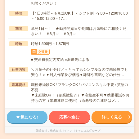
相談ください！
【1日3時間～も相談OK!】＜シフト例＞9:00～12:0010:00
時間
～15:00 12:00～17…
単発1日～！ ★勤務開始日や期間はお気軽にご相談くだ
期間
さい！ ＃8月～ ＃9月～
時給1,500円～1,875円
時給
交通費
■ 交通費規定内支給 ※派遣先による
＼お菓子の仕分け／＜とってもシンプルなので未経験でも
仕事内容
安心！＞▼封入作業及び梱包▼雑誌や書籍などの仕分…
職種未経験OK / ブランクOK / パソコンスキル不要 / 英語力
応募資格
不要
▼未経験OK！（副業歓迎☆）▼高校生不可▼携帯電話をお
持ちの方（業務連絡に使用）※応募後のご連絡はメ…
気になる!
応募へ進む
詳しく見る
派遣会社
株式会社バイトレ（キャムコムグループ）