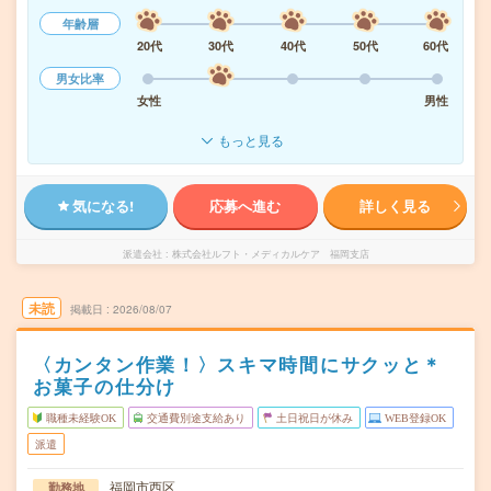
年齢層
20代
30代
40代
50代
60代
男女比率
女性
男性
もっと見る
気になる!
応募へ進む
詳しく見る
派遣会社
株式会社ルフト・メディカルケア 福岡支店
未読
掲載日
2026/08/07
〈カンタン作業！〉スキマ時間にサクッと＊
お菓子の仕分け
職種未経験OK
交通費別途支給あり
土日祝日が休み
WEB登録OK
派遣
福岡市西区
勤務地