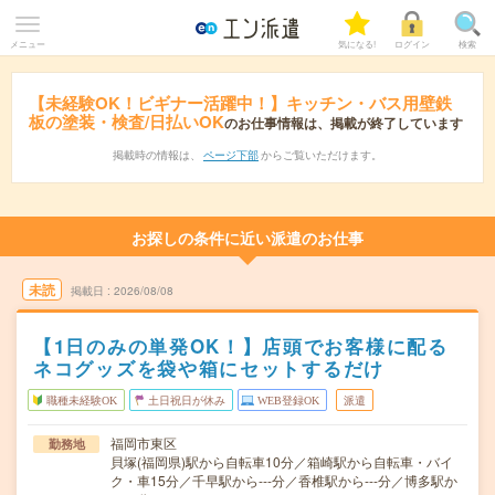
メニュー
気になる!
ログイン
検索
【未経験OK！ビギナー活躍中！】キッチン・バス用壁鉄
板の塗装・検査/日払いOK
のお仕事情報は、掲載が終了しています
掲載時の情報は、
ページ下部
からご覧いただけます。
お探しの条件に近い派遣のお仕事
未読
掲載日
2026/08/08
【1日のみの単発OK！】店頭でお客様に配る
ネコグッズを袋や箱にセットするだけ
職種未経験OK
土日祝日が休み
WEB登録OK
派遣
福岡市東区
勤務地
貝塚(福岡県)駅から自転車10分／箱崎駅から自転車・バイ
ク・車15分／千早駅から---分／香椎駅から---分／博多駅か