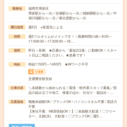
福岡市博多区
勤務地
博多駅から---分／吉塚駅から---分／雑餉隈駅から---分／中
洲川端駅から---分／東比恵駅から---分
週5日 ※派遣先による
曜日頻度
週5フルタイムがメインです！＜勤務時間の例＞8:00～
時間
17:008:30～17:309:00～18:…
即日～長期 ★応募から「最短2日後」に勤務OK！スター
期間
ト日はご相談ください。★急募です！
時給1150円～1450円 ★Wワーク不可
時給
交通費
交通費全額支給
＼未経験から始められる！製造・軽作業スタッフ募集／部
仕事内容
品の組み立てや加工、検査のほか、仕分け・箱詰め・…
職種未経験OK / ブランクOK / パソコンスキル不要 / 英語力
応募資格
不要
【来社不要、WEB登録OK！】〇未経験大歓迎！〇フリー
ター、主婦(夫) 大歓迎！〇ブランクOK〇週5…