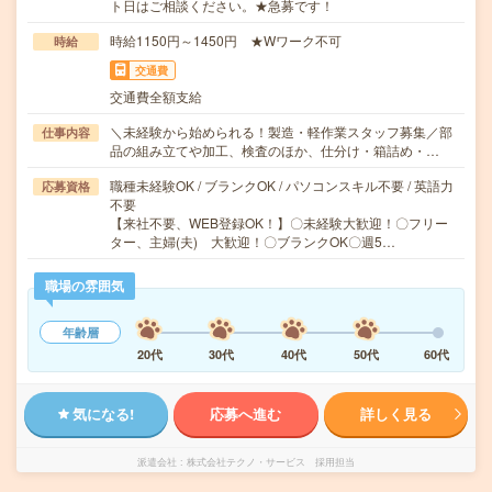
ト日はご相談ください。★急募です！
時給1150円～1450円 ★Wワーク不可
時給
交通費
交通費全額支給
＼未経験から始められる！製造・軽作業スタッフ募集／部
仕事内容
品の組み立てや加工、検査のほか、仕分け・箱詰め・…
職種未経験OK / ブランクOK / パソコンスキル不要 / 英語力
応募資格
不要
【来社不要、WEB登録OK！】〇未経験大歓迎！〇フリー
ター、主婦(夫) 大歓迎！〇ブランクOK〇週5…
職場の雰囲気
年齢層
20代
30代
40代
50代
60代
気になる!
応募へ進む
詳しく見る
派遣会社
株式会社テクノ・サービス 採用担当