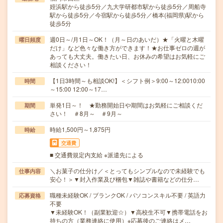
姪浜駅から徒歩5分／九大学研都市駅から徒歩5分／周船寺
駅から徒歩5分／今宿駅から徒歩5分／橋本(福岡県)駅から
徒歩5分
週0日～/月1日～OK！（月～日のあいだ）★「火曜と木曜
曜日頻度
だけ」など色々な働き方ができます！★お仕事ゼロの週が
あっても大丈夫。働きたい日、お休みの希望はお気軽にご
相談ください！
【1日3時間～も相談OK!】＜シフト例＞9:00～12:0010:00
時間
～15:00 12:00～17…
単発1日～！ ★勤務開始日や期間はお気軽にご相談くだ
期間
さい！ ＃8月～ ＃9月～
時給1,500円～1,875円
時給
交通費
■ 交通費規定内支給 ※派遣先による
＼お菓子の仕分け／＜とってもシンプルなので未経験でも
仕事内容
安心！＞▼封入作業及び梱包▼雑誌や書籍などの仕分…
職種未経験OK / ブランクOK / パソコンスキル不要 / 英語力
応募資格
不要
▼未経験OK！（副業歓迎☆）▼高校生不可▼携帯電話をお
持ちの方（業務連絡に使用）※応募後のご連絡はメ…