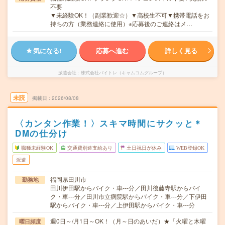
不要
▼未経験OK！（副業歓迎☆）▼高校生不可▼携帯電話をお
持ちの方（業務連絡に使用）※応募後のご連絡はメ…
気になる!
応募へ進む
詳しく見る
派遣会社
株式会社バイトレ（キャムコムグループ）
未読
掲載日
2026/08/08
〈カンタン作業！〉スキマ時間にサクッと＊
DMの仕分け
職種未経験OK
交通費別途支給あり
土日祝日が休み
WEB登録OK
派遣
福岡県田川市
勤務地
田川伊田駅からバイク・車---分／田川後藤寺駅からバイ
ク・車---分／田川市立病院駅からバイク・車---分／下伊田
駅からバイク・車---分／上伊田駅からバイク・車---分
週0日～/月1日～OK！（月～日のあいだ）★「火曜と木曜
曜日頻度