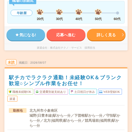
職場の雰囲気
年齢層
20代
30代
40代
50代
60代
気になる!
応募へ進む
詳しく見る
派遣会社
株式会社テクノ・サービス 採用担当
未読
掲載日
2026/08/07
駅チカでラクラク通勤！未経験OK＆ブランク
歓迎○シンプル作業をお任せ！
職種未経験OK
交通費別途支給あり
土日祝日が休み
WEB登録OK
派遣
北九州市小倉南区
勤務地
城野(日豊本線)駅から---分／下曽根駅から---分／守恒駅か
ら---分／北方(福岡県)駅から---分／競馬場前(福岡県)駅か
ら---分