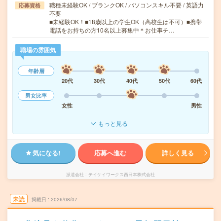
職種未経験OK / ブランクOK / パソコンスキル不要 / 英語力
応募資格
不要
■未経験OK！■18歳以上の学生OK（高校生は不可）■携帯
電話をお持ちの方10名以上募集中＊お仕事チ…
職場の雰囲気
年齢層
20代
30代
40代
50代
60代
男女比率
女性
男性
もっと見る
気になる!
応募へ進む
詳しく見る
派遣会社
テイケイワークス西日本株式会社
未読
掲載日
2026/08/07