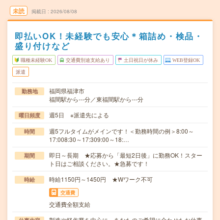
未読
掲載日
2026/08/08
即払いOK！未経験でも安心＊箱詰め・検品・
盛り付けなど
職種未経験OK
交通費別途支給あり
土日祝日が休み
WEB登録OK
派遣
福岡県福津市
勤務地
福間駅から---分／東福間駅から---分
週5日 ※派遣先による
曜日頻度
週5フルタイムがメインです！＜勤務時間の例＞8:00～
時間
17:008:30～17:309:00～18:…
即日～長期 ★応募から「最短2日後」に勤務OK！スター
期間
ト日はご相談ください。★急募です！
時給1150円～1450円 ★Wワーク不可
時給
交通費
交通費全額支給
製造や軽作業を中心に、あなたのご希望に合わせたお仕事