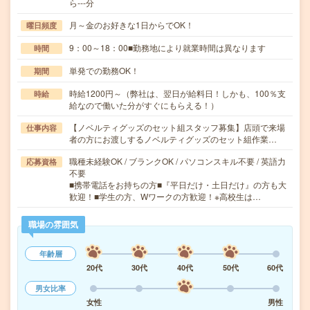
ら---分
月～金のお好きな1日からでOK！
曜日頻度
9：00～18：00■勤務地により就業時間は異なります
時間
単発での勤務OK！
期間
時給1200円～（弊社は、翌日が給料日！しかも、100％支
時給
給なので働いた分がすぐにもらえる！）
【ノベルティグッズのセット組スタッフ募集】店頭で来場
仕事内容
者の方にお渡しするノベルティグッズのセット組作業…
職種未経験OK / ブランクOK / パソコンスキル不要 / 英語力
応募資格
不要
■携帯電話をお持ちの方■『平日だけ・土日だけ』の方も大
歓迎！■学生の方、Wワークの方歓迎！※高校生は…
職場の雰囲気
年齢層
20代
30代
40代
50代
60代
男女比率
女性
男性