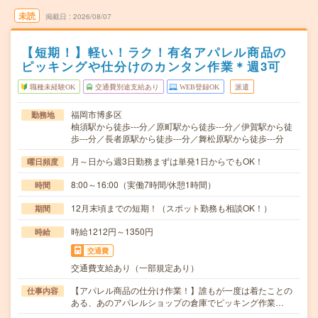
未読
掲載日
2026/08/07
【短期！】軽い！ラク！有名アパレル商品の
ピッキングや仕分けのカンタン作業＊週3可
職種未経験OK
交通費別途支給あり
WEB登録OK
派遣
福岡市博多区
勤務地
柚須駅から徒歩---分／原町駅から徒歩---分／伊賀駅から徒
歩---分／長者原駅から徒歩---分／舞松原駅から徒歩---分
月～日から週3日勤務まずは単発1日からでもOK！
曜日頻度
8:00～16:00（実働7時間/休憩1時間）
時間
12月末頃までの短期！（スポット勤務も相談OK！）
期間
時給1212円～1350円
時給
交通費
交通費支給あり（一部規定あり）
【アパレル商品の仕分け作業！】誰もが一度は着たことの
仕事内容
ある、あのアパレルショップの倉庫でピッキング作業…