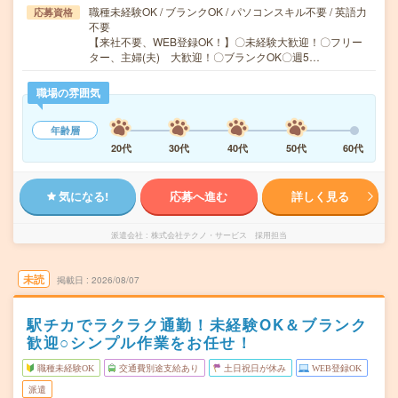
職種未経験OK / ブランクOK / パソコンスキル不要 / 英語力
応募資格
不要
【来社不要、WEB登録OK！】〇未経験大歓迎！〇フリー
ター、主婦(夫) 大歓迎！〇ブランクOK〇週5…
職場の雰囲気
年齢層
20代
30代
40代
50代
60代
気になる!
応募へ進む
詳しく見る
派遣会社
株式会社テクノ・サービス 採用担当
未読
掲載日
2026/08/07
駅チカでラクラク通勤！未経験OK＆ブランク
歓迎○シンプル作業をお任せ！
職種未経験OK
交通費別途支給あり
土日祝日が休み
WEB登録OK
派遣