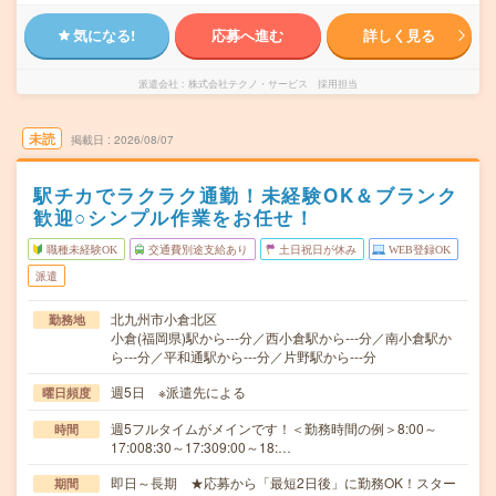
気になる!
応募へ進む
詳しく見る
派遣会社
株式会社テクノ・サービス 採用担当
未読
掲載日
2026/08/07
駅チカでラクラク通勤！未経験OK＆ブランク
歓迎○シンプル作業をお任せ！
職種未経験OK
交通費別途支給あり
土日祝日が休み
WEB登録OK
派遣
北九州市小倉北区
勤務地
小倉(福岡県)駅から---分／西小倉駅から---分／南小倉駅か
ら---分／平和通駅から---分／片野駅から---分
週5日 ※派遣先による
曜日頻度
週5フルタイムがメインです！＜勤務時間の例＞8:00～
時間
17:008:30～17:309:00～18:…
即日～長期 ★応募から「最短2日後」に勤務OK！スター
期間