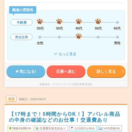
職場の雰囲気
年齢層
20代
30代
40代
50代
60代
男女比率
女性
男性
もっと見る
気になる!
応募へ進む
詳しく見る
派遣会社
テイケイワークス西日本株式会社
未読
掲載日
2026/08/07
【17時まで！5時間からOK！】アパレル商品
の中身の確認などのお仕事！交通費あり
職種未経験OK
交通費別途支給あり
土日祝日が休み
WEB登録OK