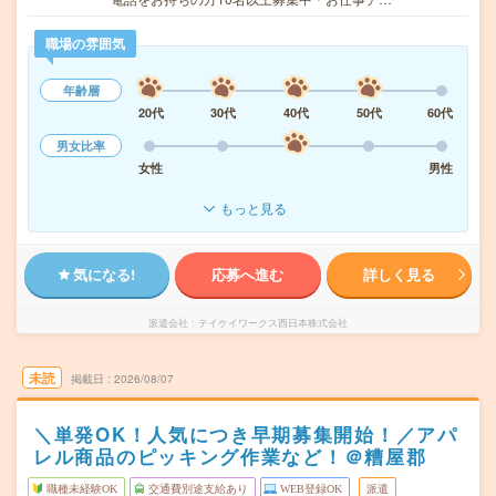
職場の雰囲気
年齢層
20代
30代
40代
50代
60代
男女比率
女性
男性
もっと見る
気になる!
応募へ進む
詳しく見る
派遣会社
テイケイワークス西日本株式会社
未読
掲載日
2026/08/07
＼単発OK！人気につき早期募集開始！／アパ
レル商品のピッキング作業など！＠糟屋郡
職種未経験OK
交通費別途支給あり
WEB登録OK
派遣