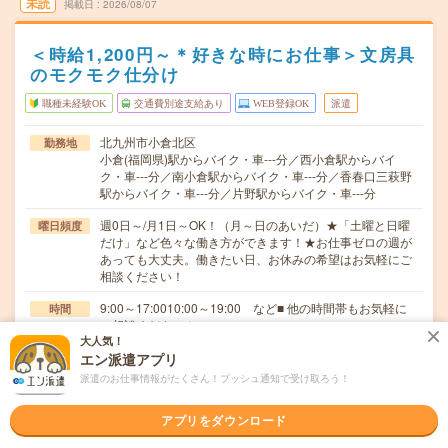
未読
掲載日
2026/08/07
＜時給1,200円～＊好きな時にお仕事＞文房具
のモクモク仕分け
職種未経験OK
交通費別途支給あり
WEB登録OK
派遣
北九州市小倉北区
勤務地
小倉(福岡県)駅からバイク・車---分／西小倉駅からバイ
ク・車---分／南小倉駅からバイク・車---分／香春口三萩野
駅からバイク・車---分／片野駅からバイク・車---分
週0日～/月1日～OK！（月～日のあいだ）★「土曜と日曜
曜日頻度
だけ」など色々な働き方ができます！★お仕事ゼロの週が
あっても大丈夫。働きたい日、お休みの希望はお気軽にご
相談ください！
9:00～17:0010:00～19:00 など■ 他の時間帯もお気軽に
時間
ご相談ください！
大人気！
単発1日～！ ★勤務開始日や期間はお気軽にご相談くだ
エン派遣アプリ
期間
さい！ ＃8月～ ＃9月～
派遣のお仕事情報がたくさん！プッシュ通知で受け取ろう！
時給1,200円～1,625円
時給
アプリをダウンロード
交通費