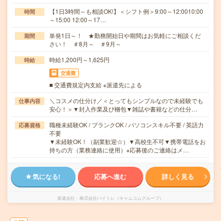
【1日3時間～も相談OK!】＜シフト例＞9:00～12:0010:00
時間
～15:00 12:00～17…
単発1日～！ ★勤務開始日や期間はお気軽にご相談くだ
期間
さい！ ＃8月～ ＃9月～
時給1,200円～1,625円
時給
交通費
■ 交通費規定内支給 ※派遣先による
＼コスメの仕分け／＜とってもシンプルなので未経験でも
仕事内容
安心！＞▼封入作業及び梱包▼雑誌や書籍などの仕分…
職種未経験OK / ブランクOK / パソコンスキル不要 / 英語力
応募資格
不要
▼未経験OK！（副業歓迎☆）▼高校生不可▼携帯電話をお
持ちの方（業務連絡に使用）※応募後のご連絡はメ…
気になる!
応募へ進む
詳しく見る
派遣会社
株式会社バイトレ（キャムコムグループ）