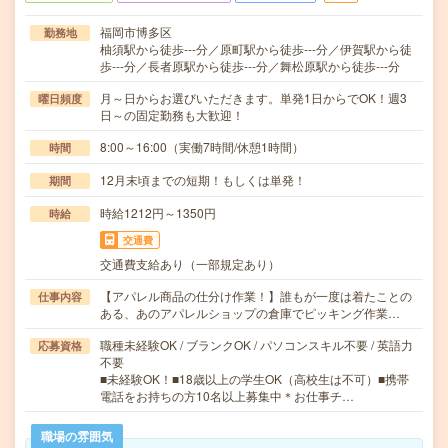
福岡市博多区
勤務地
柚須駅から徒歩---分／原町駅から徒歩---分／伊賀駅から徒
歩---分／長者原駅から徒歩---分／舞松原駅から徒歩---分
月～日からお選びいただきます。単発1日からでOK！週3
曜日頻度
日～の固定勤務も大歓迎！
8:00～16:00（実働7時間/休憩1時間）
時間
12月末頃までの短期！もしくは単発！
期間
時給1212円～1350円
時給
交通費
交通費支給あり（一部規定あり）
【アパレル商品の仕分け作業！】誰もが一度は着たことの
仕事内容
ある、あのアパレルショップの倉庫でピッキング作業…
職種未経験OK / ブランクOK / パソコンスキル不要 / 英語力
応募資格
不要
■未経験OK！■18歳以上の学生OK（高校生は不可）■携帯
電話をお持ちの方10名以上募集中＊お仕事チ…
職場の雰囲気