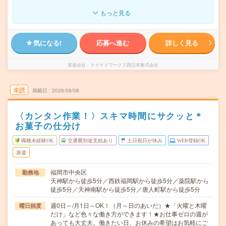
もっと見る
気になる!
応募へ進む
詳しく見る
派遣会社
テイケイワークス西日本株式会社
未読
掲載日
2026/08/08
〈カンタン作業！〉スキマ時間にサクッと＊
お菓子の仕分け
職種未経験OK
交通費別途支給あり
土日祝日が休み
WEB登録OK
派遣
福岡市中央区
勤務地
天神駅から徒歩5分／西鉄福岡駅から徒歩5分／薬院駅から
徒歩5分／天神南駅から徒歩5分／唐人町駅から徒歩5分
週0日～/月1日～OK！（月～日のあいだ）★「火曜と木曜
曜日頻度
だけ」など色々な働き方ができます！★お仕事ゼロの週が
あっても大丈夫。働きたい日、お休みの希望はお気軽にご