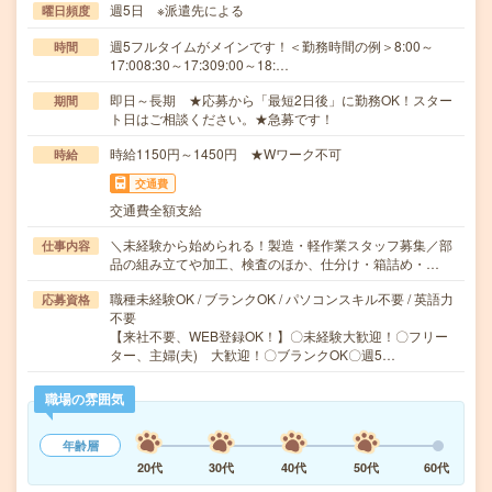
週5日 ※派遣先による
曜日頻度
週5フルタイムがメインです！＜勤務時間の例＞8:00～
時間
17:008:30～17:309:00～18:…
即日～長期 ★応募から「最短2日後」に勤務OK！スター
期間
ト日はご相談ください。★急募です！
時給1150円～1450円 ★Wワーク不可
時給
交通費
交通費全額支給
＼未経験から始められる！製造・軽作業スタッフ募集／部
仕事内容
品の組み立てや加工、検査のほか、仕分け・箱詰め・…
職種未経験OK / ブランクOK / パソコンスキル不要 / 英語力
応募資格
不要
【来社不要、WEB登録OK！】〇未経験大歓迎！〇フリー
ター、主婦(夫) 大歓迎！〇ブランクOK〇週5…
職場の雰囲気
年齢層
20代
30代
40代
50代
60代