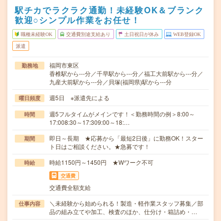
駅チカでラクラク通勤！未経験OK＆ブランク
歓迎○シンプル作業をお任せ！
職種未経験OK
交通費別途支給あり
土日祝日が休み
WEB登録OK
派遣
福岡市東区
勤務地
香椎駅から---分／千早駅から---分／福工大前駅から---分／
九産大前駅から---分／貝塚(福岡県)駅から---分
週5日 ※派遣先による
曜日頻度
週5フルタイムがメインです！＜勤務時間の例＞8:00～
時間
17:008:30～17:309:00～18:…
即日～長期 ★応募から「最短2日後」に勤務OK！スター
期間
ト日はご相談ください。★急募です！
時給1150円～1450円 ★Wワーク不可
時給
交通費
交通費全額支給
＼未経験から始められる！製造・軽作業スタッフ募集／部
仕事内容
品の組み立てや加工、検査のほか、仕分け・箱詰め・…