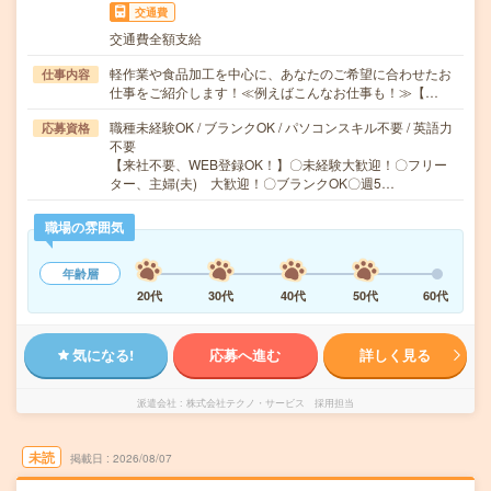
交通費
交通費全額支給
軽作業や食品加工を中心に、あなたのご希望に合わせたお
仕事内容
仕事をご紹介します！≪例えばこんなお仕事も！≫【…
職種未経験OK / ブランクOK / パソコンスキル不要 / 英語力
応募資格
不要
【来社不要、WEB登録OK！】〇未経験大歓迎！〇フリー
ター、主婦(夫) 大歓迎！〇ブランクOK〇週5…
職場の雰囲気
年齢層
20代
30代
40代
50代
60代
気になる!
応募へ進む
詳しく見る
派遣会社
株式会社テクノ・サービス 採用担当
未読
掲載日
2026/08/07