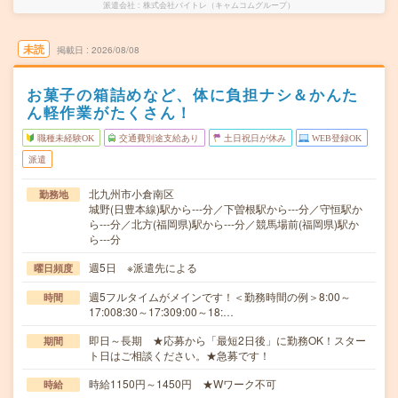
派遣会社
株式会社バイトレ（キャムコムグループ）
未読
掲載日
2026/08/08
お菓子の箱詰めなど、体に負担ナシ＆かんた
ん軽作業がたくさん！
職種未経験OK
交通費別途支給あり
土日祝日が休み
WEB登録OK
派遣
北九州市小倉南区
勤務地
城野(日豊本線)駅から---分／下曽根駅から---分／守恒駅か
ら---分／北方(福岡県)駅から---分／競馬場前(福岡県)駅か
ら---分
週5日 ※派遣先による
曜日頻度
週5フルタイムがメインです！＜勤務時間の例＞8:00～
時間
17:008:30～17:309:00～18:…
即日～長期 ★応募から「最短2日後」に勤務OK！スター
期間
ト日はご相談ください。★急募です！
時給1150円～1450円 ★Wワーク不可
時給