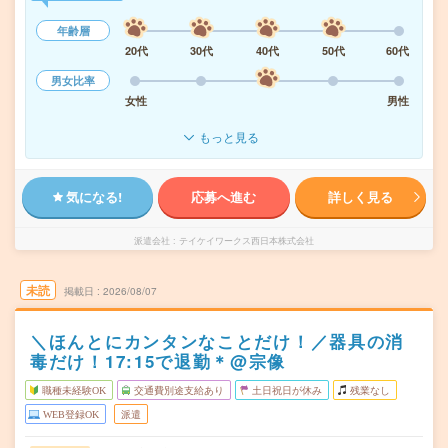
年齢層
20代
30代
40代
50代
60代
男女比率
女性
男性
もっと見る
気になる!
応募へ進む
詳しく見る
派遣会社
テイケイワークス西日本株式会社
未読
掲載日
2026/08/07
＼ほんとにカンタンなことだけ！／器具の消
毒だけ！17:15で退勤＊@宗像
職種未経験OK
交通費別途支給あり
土日祝日が休み
残業なし
WEB登録OK
派遣