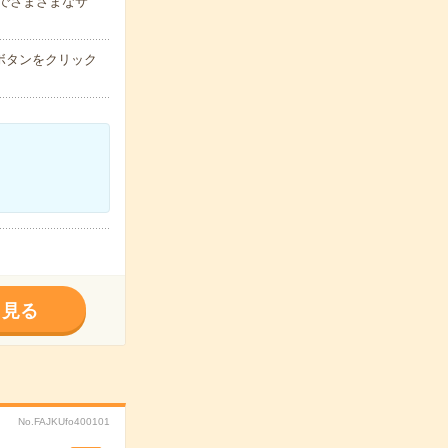
までさまざまなサ
ボタンをクリック
く見る
No.FAJKUfo400101