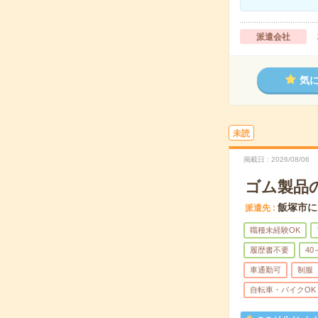
派遣会社
気
未読
掲載日
2026/08/06
ゴム製品の
飯塚市に
派遣先
職種未経験OK
履歴書不要
40
車通勤可
制服
自転車・バイクOK