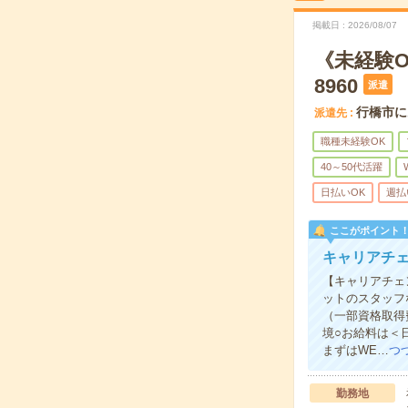
掲載日
2026/08/07
《未経験O
8960
派遣
行橋市に
派遣先
職種未経験OK
40～50代活躍
日払いOK
週払
ここがポイント
キャリアチェ
【キャリアチェ
ットのスタッフ
（一部資格取得
境○お給料は＜
まずはWE…
つ
勤務地