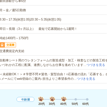
新田原駅から車6分
月～金／週5日勤務
8:30～17:35(休憩1:05)20:30～5:35(休憩1:05)
即日～長期（3ヶ月以上） 最短で応募開始から1週間！
時給1400円～1750円
交通費
交通費規定内支給
自動車シート用のウレタンフォームの製造成型・加工・検査などの製造工程
いづれかの工程に配属、連携しながらお仕事を進めています…
つづきを見る
＜未経験OK！＞＃学歴不問＃髪色・髪型自由！○応募後の流れ「応募する」
↓メールにてweb登録のご案内↓担当よりご希望条件の…
つづきを見る
年齢層
20代
30代
40代
50代
60代