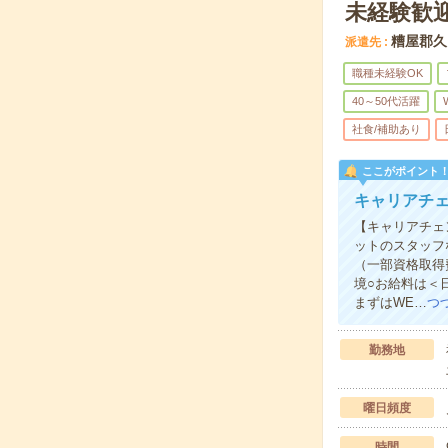
未経験歓迎
糟屋郡久
派遣先
職種未経験OK
40～50代活躍
社食/補助あり
ここがポイント
キャリアチェ
【キャリアチェ
ットのスタッフ
（一部資格取得
境○お給料は＜
まずはWE…
つ
勤務地
曜日頻度
時間