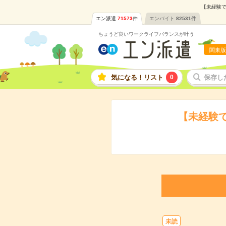
【未経験で
エン派遣
71573
件
エンバイト
82531
件
ちょうど良いワークライフバランスが叶う
関東版
気になる！リスト
0
保存し
【未経験
未読