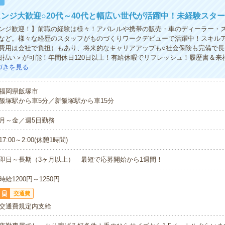
！
ンジ大歓迎○20代～40代と幅広い世代が活躍中！未経験スター
ンジ歓迎！】前職の経験は様々！アパレルや携帯の販売・車のディーラー・
など。様々な経歴のスタッフがものづくりワークデビューで活躍中！スキル
費用は会社で負担）もあり、将来的なキャリアアップも○社会保険も完備で長
日払い＞が可能！年間休日120日以上！有給休暇でリフレッシュ！履歴書＆来
づきを見る
福岡県飯塚市
飯塚駅から車5分／新飯塚駅から車15分
月～金／週5日勤務
17:00～2:00(休憩1時間)
即日～長期（3ヶ月以上） 最短で応募開始から1週間！
時給1200円～1250円
交通費
交通費規定内支給