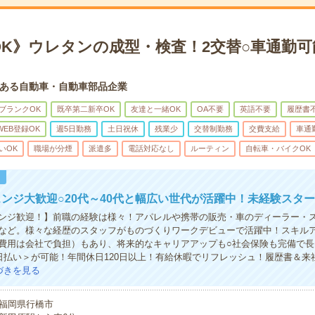
K》ウレタンの成型・検査！2交替○車通勤可能
ある自動車・自動車部品企業
ブランクOK
既卒第二新卒OK
友達と一緒OK
OA不要
英語不要
履歴書
WEB登録OK
週5日勤務
土日祝休
残業少
交替制勤務
交費支給
車通
いOK
職場が分煙
派遣多
電話対応なし
ルーティン
自転車・バイクOK
！
ンジ大歓迎○20代～40代と幅広い世代が活躍中！未経験スター
ンジ歓迎！】前職の経験は様々！アパレルや携帯の販売・車のディーラー・
など。様々な経歴のスタッフがものづくりワークデビューで活躍中！スキル
費用は会社で負担）もあり、将来的なキャリアアップも○社会保険も完備で長
日払い＞が可能！年間休日120日以上！有給休暇でリフレッシュ！履歴書＆来
づきを見る
福岡県行橋市