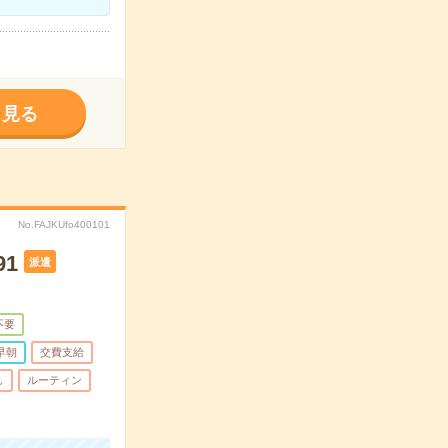
く見る
No.FAJKUfo400101
1
派遣
不要
早朝
交費支給
し
ルーティン