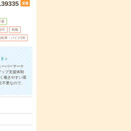
9335
派遣
不要
勤可
制服
自転車・バイクOK
ト○
スーパーマーケ
アップ支援体制
く働きやすい環
社不要なので、