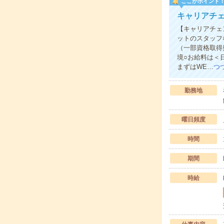
ここがポイント
キャリアチェ
【キャリアチェ
ットのスタッフ
（一部資格取得
境○お給料は＜
まずはWE…
つ
勤務地
曜日頻度
時間
期間
時給