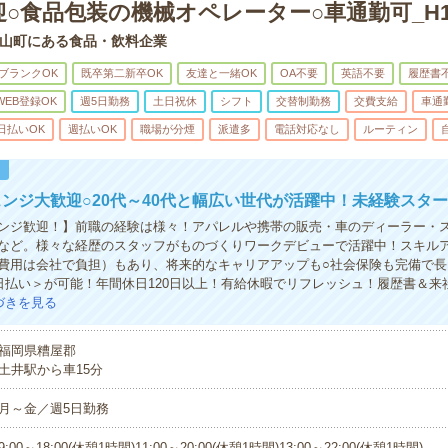
○食品包装の機械オペレーター○車通勤可_H13
山町にある食品・飲料企業
ブランクOK
既卒第二新卒OK
友達と一緒OK
OA不要
英語不要
履歴書
WEB登録OK
週5日勤務
土日祝休
シフト
交替制勤務
交費支給
車通
日払いOK
週払いOK
職場が分煙
派遣多
電話対応なし
ルーティン
！
ンジ大歓迎○20代～40代と幅広い世代が活躍中！未経験スター
ンジ歓迎！】前職の経験は様々！アパレルや携帯の販売・車のディーラー・
など。様々な経歴のスタッフがものづくりワークデビューで活躍中！スキル
費用は会社で負担）もあり、将来的なキャリアアップも○社会保険も完備で長
日払い＞が可能！年間休日120日以上！有給休暇でリフレッシュ！履歴書＆来
づきを見る
福岡県糟屋郡
土井駅から車15分
月～金／週5日勤務
9:00～18:00(休憩1時間)11:00～20:00(休憩1時間)13:00～22:00(休憩1時間)