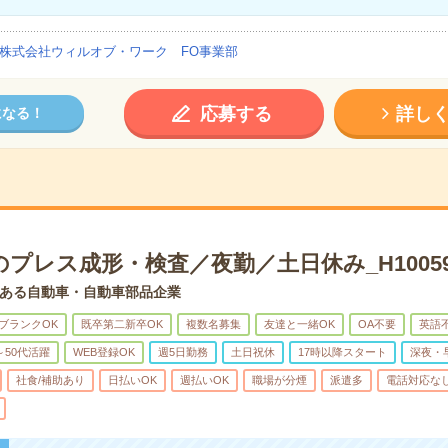
株式会社ウィルオブ・ワーク FO事業部
応募する
詳し
になる！
プレス成形・検査／夜勤／土日休み_H10059
ある自動車・自動車部品企業
ブランクOK
既卒第二新卒OK
複数名募集
友達と一緒OK
OA不要
英語
～50代活躍
WEB登録OK
週5日勤務
土日祝休
17時以降スタート
深夜・
社食/補助あり
日払いOK
週払いOK
職場が分煙
派遣多
電話対応な