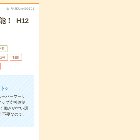
No.FAJKUfo400101
！_H12
不要
勤可
制服
ト○
スーパーマーケ
アップ支援体制
く働きやすい環
社不要なので、