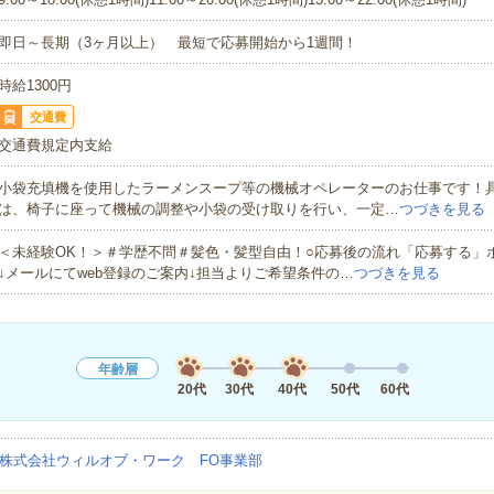
即日～長期（3ヶ月以上） 最短で応募開始から1週間！
時給1300円
交通費
交通費規定内支給
小袋充填機を使用したラーメンスープ等の機械オペレーターのお仕事です！
は、椅子に座って機械の調整や小袋の受け取りを行い、一定…
つづきを見る
＜未経験OK！＞＃学歴不問＃髪色・髪型自由！○応募後の流れ「応募する」
↓メールにてweb登録のご案内↓担当よりご希望条件の…
つづきを見る
年齢層
20代
30代
40代
50代
60代
株式会社ウィルオブ・ワーク FO事業部