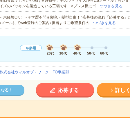
夜勤専属でしっかり稼げる好条件！手のひらサイズから1.5メートルぐらい
イズのパッキンを製造している工場です！○プレス機にゴ…
つづきを見る
＜未経験OK！＞＃学歴不問＃髪色・髪型自由！○応募後の流れ「応募する」
↓メールにてweb登録のご案内↓担当よりご希望条件の…
つづきを見る
年齢層
20代
30代
40代
50代
60代
株式会社ウィルオブ・ワーク FO事業部
応募する
詳し
になる！