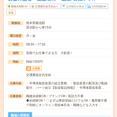
職種未経験OK
交通費別途支給あり
土日祝日が休み
WEB登録OK
派遣
熊本県菊池郡
勤務地
原水駅から車15分
月～金
曜日頻度
08:30～17:30
時間
長期でお仕事できる方、大歓迎！
期間
時給1350円
時給
交通費
交通費規定内支給
・半導体製造装置の組立業務。・製造装置の配管及び配線
仕事内容
取付、パーツ組立【取扱製品情報】・半導体製造装置…
職種未経験OK / ブランクOK / 英語力不要
応募資格
◆未経験OK！〇まずは事前登録だけでもOK！履歴書不要
で気軽にオンライン登録★氏名・職種などを入力す…
職場の雰囲気