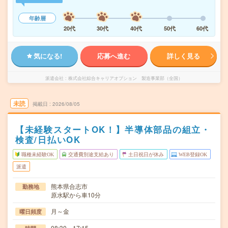
年齢層
20代
30代
40代
50代
60代
気になる!
応募へ進む
詳しく見る
派遣会社
株式会社綜合キャリアオプション 製造事業部（全国）
未読
掲載日
2026/08/05
【未経験スタートOK！】半導体部品の組立・
検査/日払いOK
職種未経験OK
交通費別途支給あり
土日祝日が休み
WEB登録OK
派遣
熊本県合志市
勤務地
原水駅から車10分
月～金
曜日頻度
08:30～17:15