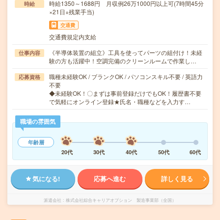
時給1350～1688円 月収例26万1000円以上可(7時間45分
時給
×21日+残業手当)
交通費
交通費規定内支給
《半導体装置の組立》工具を使ってパーツの組付け！未経
仕事内容
験の方も活躍中！空調完備のクリーンルームで作業し…
職種未経験OK / ブランクOK / パソコンスキル不要 / 英語力
応募資格
不要
◆未経験OK！〇まずは事前登録だけでもOK！履歴書不要
で気軽にオンライン登録★氏名・職種などを入力す…
職場の雰囲気
年齢層
20代
30代
40代
50代
60代
気になる!
応募へ進む
詳しく見る
派遣会社
株式会社綜合キャリアオプション 製造事業部（全国）