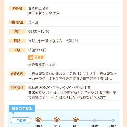
熊本県玉名郡
勤務地
新玉名駅から車15分
月～金
曜日頻度
08:00～16:30
時間
長期でお仕事できる方、大歓迎！
期間
時給1350円
時給
交通費
交通費規定内支給
半導体製造装置の組み立て業務【製品】大手半導体製造メ
仕事内容
ーカーで使用する半導体製造装置の組立業務【環境】…
職種未経験OK / ブランクOK / 英語力不要
応募資格
◆未経験OK！〇まずは事前登録だけでもOK！履歴書不要
で気軽にオンライン登録★氏名・職種などを入力す…
職場の雰囲気
年齢層
20代
30代
40代
50代
60代