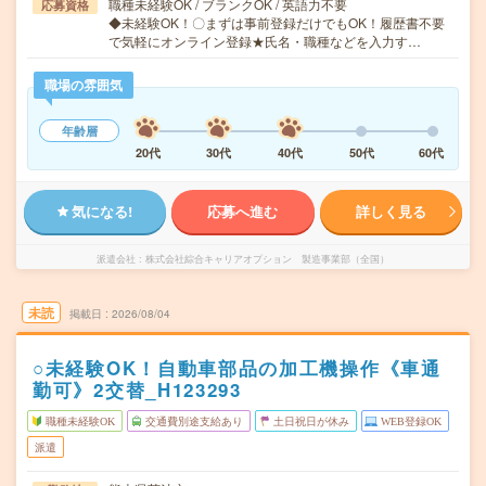
職種未経験OK / ブランクOK / 英語力不要
応募資格
◆未経験OK！〇まずは事前登録だけでもOK！履歴書不要
で気軽にオンライン登録★氏名・職種などを入力す…
職場の雰囲気
年齢層
20代
30代
40代
50代
60代
気になる!
応募へ進む
詳しく見る
派遣会社
株式会社綜合キャリアオプション 製造事業部（全国）
未読
掲載日
2026/08/04
○未経験OK！自動車部品の加工機操作《車通
勤可》2交替_H123293
職種未経験OK
交通費別途支給あり
土日祝日が休み
WEB登録OK
派遣