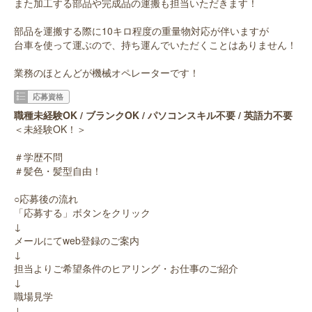
また加工する部品や完成品の運搬も担当いただきます！
部品を運搬する際に10キロ程度の重量物対応が伴いますが
台車を使って運ぶので、持ち運んでいただくことはありません！
業務のほとんどが機械オペレーターです！
応募資格
職種未経験OK / ブランクOK / パソコンスキル不要 / 英語力不要
＜未経験OK！＞
＃学歴不問
＃髪色・髪型自由！
○応募後の流れ
「応募する」ボタンをクリック
↓
メールにてweb登録のご案内
↓
担当よりご希望条件のヒアリング・お仕事のご紹介
↓
職場見学
↓