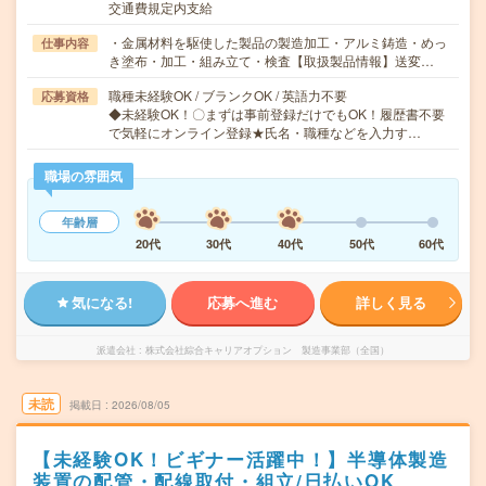
交通費規定内支給
・金属材料を駆使した製品の製造加工・アルミ鋳造・めっ
仕事内容
き塗布・加工・組み立て・検査【取扱製品情報】送変…
職種未経験OK / ブランクOK / 英語力不要
応募資格
◆未経験OK！〇まずは事前登録だけでもOK！履歴書不要
で気軽にオンライン登録★氏名・職種などを入力す…
職場の雰囲気
年齢層
20代
30代
40代
50代
60代
気になる!
応募へ進む
詳しく見る
派遣会社
株式会社綜合キャリアオプション 製造事業部（全国）
未読
掲載日
2026/08/05
【未経験OK！ビギナー活躍中！】半導体製造
装置の配管・配線取付・組立/日払いOK