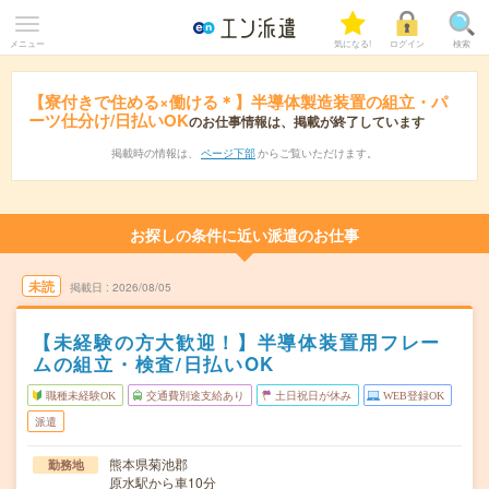
メニュー
気になる!
ログイン
検索
【寮付きで住める×働ける＊】半導体製造装置の組立・パ
ーツ仕分け/日払いOK
のお仕事情報は、掲載が終了しています
掲載時の情報は、
ページ下部
からご覧いただけます。
お探しの条件に近い派遣のお仕事
未読
掲載日
2026/08/05
【未経験の方大歓迎！】半導体装置用フレー
ムの組立・検査/日払いOK
職種未経験OK
交通費別途支給あり
土日祝日が休み
WEB登録OK
派遣
熊本県菊池郡
勤務地
原水駅から車10分