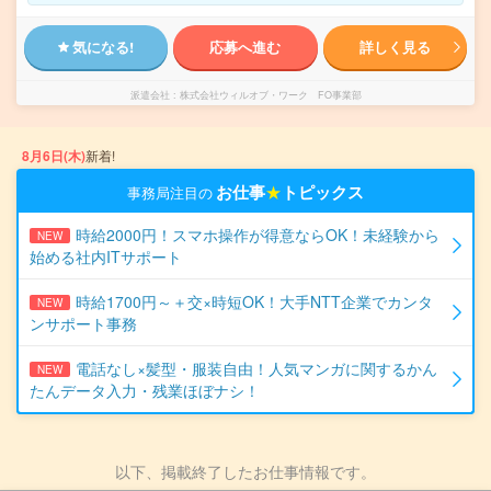
気になる!
応募へ進む
詳しく見る
派遣会社
株式会社ウィルオブ・ワーク FO事業部
8月6日(木)
新着!
お仕事
★
トピックス
事務局注目の
時給2000円！スマホ操作が得意ならOK！未経験から
NEW
始める社内ITサポート
時給1700円～＋交×時短OK！大手NTT企業でカンタ
NEW
ンサポート事務
電話なし×髪型・服装自由！人気マンガに関するかん
NEW
たんデータ入力・残業ほぼナシ！
以下、掲載終了したお仕事情報です。