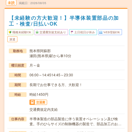
未読
掲載日
2026/08/05
【未経験の方大歓迎！】半導体装置部品の加
工・検査/日払いOK
職種未経験OK
交通費別途支給あり
土日祝日が休み
WEB登録OK
派遣
熊本県阿蘇郡
勤務地
瀬田(熊本県)駅から車10分
月～金
曜日頻度
06:00～14:4514:45～23:30
時間
長期でお仕事できる方、大歓迎！
期間
時給1450円
時給
交通費
交通費規定内支給
半導体製造の部品製造に伴う装置オペレーション及び検
仕事内容
査。手のひらサイズの制御機器の製造で、部品加工のお…