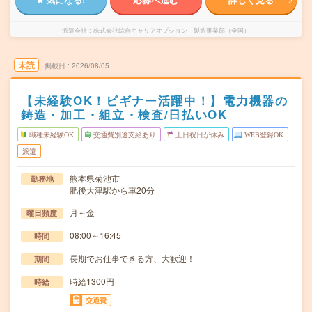
派遣会社
株式会社綜合キャリアオプション 製造事業部（全国）
未読
掲載日
2026/08/05
【未経験OK！ビギナー活躍中！】電力機器の
鋳造・加工・組立・検査/日払いOK
職種未経験OK
交通費別途支給あり
土日祝日が休み
WEB登録OK
派遣
熊本県菊池市
勤務地
肥後大津駅から車20分
月～金
曜日頻度
08:00～16:45
時間
長期でお仕事できる方、大歓迎！
期間
時給1300円
時給
交通費