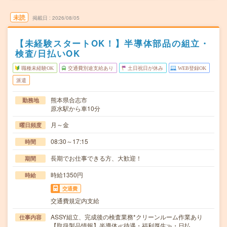
未読
掲載日
2026/08/05
【未経験スタートOK！】半導体部品の組立・
検査/日払いOK
職種未経験OK
交通費別途支給あり
土日祝日が休み
WEB登録OK
派遣
熊本県合志市
勤務地
原水駅から車10分
月～金
曜日頻度
08:30～17:15
時間
長期でお仕事できる方、大歓迎！
期間
時給1350円
時給
交通費
交通費規定内支給
ASSY組立、完成後の検査業務*クリーンルーム作業あり
仕事内容
【取扱製品情報】半導体≪待遇・福利厚生≫・日払…