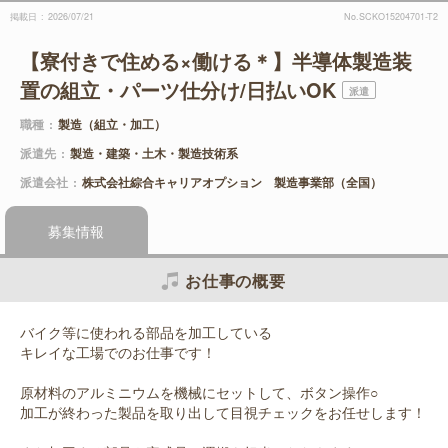
掲載日
2026/07/21
No.SCKO15204701-T2
【寮付きで住める×働ける＊】半導体製造装
置の組立・パーツ仕分け/日払いOK
派遣
職種
製造（組立・加工）
派遣先
製造・建築・土木・製造技術系
派遣会社
株式会社綜合キャリアオプション 製造事業部（全国）
募集情報
お仕事の概要
バイク等に使われる部品を加工している
キレイな工場でのお仕事です！
原材料のアルミニウムを機械にセットして、ボタン操作○
加工が終わった製品を取り出して目視チェックをお任せします！