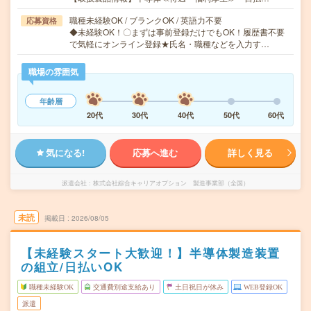
職種未経験OK / ブランクOK / 英語力不要
応募資格
◆未経験OK！〇まずは事前登録だけでもOK！履歴書不要
で気軽にオンライン登録★氏名・職種などを入力す…
職場の雰囲気
年齢層
20代
30代
40代
50代
60代
気になる!
応募へ進む
詳しく見る
派遣会社
株式会社綜合キャリアオプション 製造事業部（全国）
未読
掲載日
2026/08/05
【未経験スタート大歓迎！】半導体製造装置
の組立/日払いOK
職種未経験OK
交通費別途支給あり
土日祝日が休み
WEB登録OK
派遣