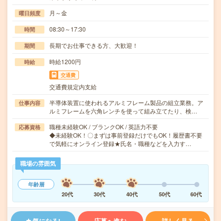
月～金
曜日頻度
08:30～17:30
時間
長期でお仕事できる方、大歓迎！
期間
時給1200円
時給
交通費
交通費規定内支給
半導体装置に使われるアルミフレーム製品の組立業務。ア
仕事内容
ルミフレームを六角レンチを使って組み立てたり、検…
職種未経験OK / ブランクOK / 英語力不要
応募資格
◆未経験OK！〇まずは事前登録だけでもOK！履歴書不要
で気軽にオンライン登録★氏名・職種などを入力す…
職場の雰囲気
年齢層
20代
30代
40代
50代
60代
気になる!
応募へ進む
詳しく見る