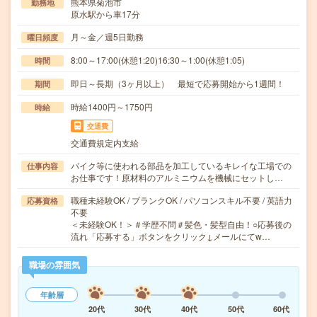
熊本県菊池市
勤務地
原水駅から車17分
月～金／週5日勤務
曜日頻度
8:00～17:00(休憩1:20)16:30～1:00(休憩1:05)
時間
即日～長期（3ヶ月以上） 最短で応募開始から1週間！
期間
時給1400円～1750円
時給
交通費
交通費規定内支給
バイク等に使われる部品を加工しているキレイな工場での
仕事内容
お仕事です！原材料のアルミニウムを機械にセットし…
職種未経験OK / ブランクOK / パソコンスキル不要 / 英語力
応募資格
不要
＜未経験OK！＞＃学歴不問＃髪色・髪型自由！○応募後の
流れ「応募する」ボタンをクリック↓メールにてw…
職場の雰囲気
年齢層
20代
30代
40代
50代
60代