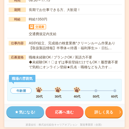
時間
長期でお仕事できる方、大歓迎！
期間
時給1350円
時給
交通費
交通費規定内支給
ASSY組立、完成後の検査業務*クリーンルーム作業あり
仕事内容
【取扱製品情報】半導体≪待遇・福利厚生≫・日払…
職種未経験OK / ブランクOK / 英語力不要
応募資格
◆未経験OK！〇まずは事前登録だけでもOK！履歴書不要
で気軽にオンライン登録★氏名・職種などを入力す…
職場の雰囲気
年齢層
20代
30代
40代
50代
60代
気になる!
応募へ進む
詳しく見る
派遣会社
株式会社綜合キャリアオプション 製造事業部（全国）