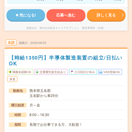
気になる!
応募へ進む
詳しく見る
派遣会社
株式会社綜合キャリアオプション 製造事業部（全国）
未読
掲載日
2026/08/05
【時給1350円】半導体製造装置の組立/日払い
OK
職種未経験OK
交通費別途支給あり
土日祝日が休み
WEB登録OK
派遣
熊本県玉名郡
勤務地
玉名駅から車25分
月～金
曜日頻度
8:00～16:30
時間
長期でお仕事できる方、大歓迎！
期間