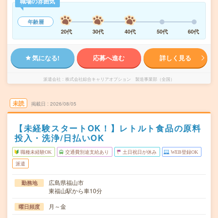
職場の雰囲気
年齢層
20代
30代
40代
50代
60代
気になる!
応募へ進む
詳しく見る
派遣会社
株式会社綜合キャリアオプション 製造事業部（全国）
未読
掲載日
2026/08/05
【未経験スタートOK！】レトルト食品の原料
投入・洗浄/日払いOK
職種未経験OK
交通費別途支給あり
土日祝日が休み
WEB登録OK
派遣
広島県福山市
勤務地
東福山駅から車10分
月～金
曜日頻度