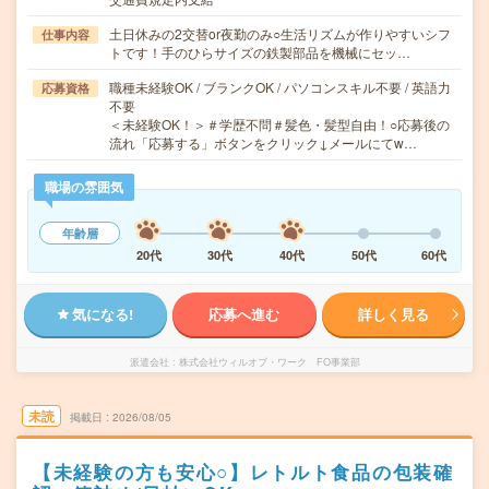
土日休みの2交替or夜勤のみ○生活リズムが作りやすいシフ
仕事内容
トです！手のひらサイズの鉄製部品を機械にセッ…
職種未経験OK / ブランクOK / パソコンスキル不要 / 英語力
応募資格
不要
＜未経験OK！＞＃学歴不問＃髪色・髪型自由！○応募後の
流れ「応募する」ボタンをクリック↓メールにてw…
職場の雰囲気
年齢層
20代
30代
40代
50代
60代
気になる!
応募へ進む
詳しく見る
派遣会社
株式会社ウィルオブ・ワーク FO事業部
未読
掲載日
2026/08/05
【未経験の方も安心○】レトルト食品の包装確