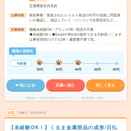
交通費規定内支給
製造事務・製造されたレトルト食品の印字や包装に問題無
仕事内容
いか確認し、箱詰していく・パソコンで生産状況など…
職種未経験OK / ブランクOK / 英語力不要
応募資格
◆未経験OK！◆ExcelやWordの操作できる方歓迎！〇まず
は事前登録だけでもOK！履歴書不要で気…
職場の雰囲気
年齢層
20代
30代
40代
50代
60代
気になる!
応募へ進む
詳しく見る
派遣会社
株式会社綜合キャリアオプション 製造事業部（全国）
未読
掲載日
2026/08/05
【未経験OK！】くるま金属部品の成形/日払