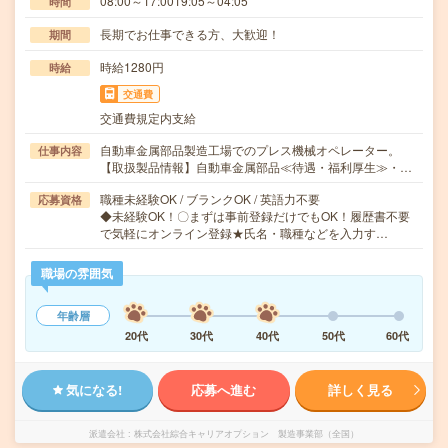
08:00～17:0019:05～04:05
時間
長期でお仕事できる方、大歓迎！
期間
時給1280円
時給
交通費
交通費規定内支給
自動車金属部品製造工場でのプレス機械オペレーター。
仕事内容
【取扱製品情報】自動車金属部品≪待遇・福利厚生≫・…
職種未経験OK / ブランクOK / 英語力不要
応募資格
◆未経験OK！〇まずは事前登録だけでもOK！履歴書不要
で気軽にオンライン登録★氏名・職種などを入力す…
職場の雰囲気
年齢層
20代
30代
40代
50代
60代
気になる!
応募へ進む
詳しく見る
派遣会社
株式会社綜合キャリアオプション 製造事業部（全国）