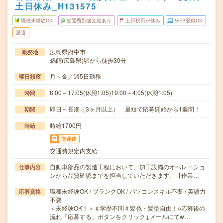
土日休み_H131575
職種未経験OK
交通費別途支給あり
土日祝日が休み
WEB登録OK
派遣
広島県府中市
勤務地
鵜飼(広島県)駅から徒歩30分
月～金／週5日勤務
曜日頻度
8:00～17:05(休憩1:05)19:00～4:05(休憩1:05)
時間
即日～長期（3ヶ月以上） 最短で応募開始から1週間！
期間
時給1700円
時給
交通費
交通費規定内支給
自動車部品の製造工程において、加工設備のオペレーショ
仕事内容
ンから品質確認までを担当していただきます。【作業…
職種未経験OK / ブランクOK / パソコンスキル不要 / 英語力
応募資格
不要
＜未経験OK！＞＃学歴不問＃髪色・髪型自由！○応募後の
流れ「応募する」ボタンをクリック↓メールにてw…