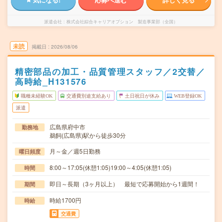
派遣会社
株式会社綜合キャリアオプション 製造事業部（全国）
未読
掲載日
2026/08/06
精密部品の加工・品質管理スタッフ／2交替／
高時給_H131576
職種未経験OK
交通費別途支給あり
土日祝日が休み
WEB登録OK
派遣
広島県府中市
勤務地
鵜飼(広島県)駅から徒歩30分
月～金／週5日勤務
曜日頻度
8:00～17:05(休憩1:05)19:00～4:05(休憩1:05)
時間
即日～長期（3ヶ月以上） 最短で応募開始から1週間！
期間
時給1700円
時給
交通費