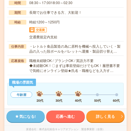
08:30～17:0018:00～02:30
時間
長期でお仕事できる方、大歓迎！
期間
時給1200～1250円
時給
交通費
交通費規定内支給
・レトルト食品製造の為に原料を機械へ投入していく・製
仕事内容
品の入った段ボールをパレットへ運搬・製品切り替え…
職種未経験OK / ブランクOK / 英語力不要
応募資格
◆未経験OK！〇まずは事前登録だけでもOK！履歴書不要
で気軽にオンライン登録★氏名・職種などを入力す…
職場の雰囲気
年齢層
20代
30代
40代
50代
60代
気になる!
応募へ進む
詳しく見る
派遣会社
株式会社綜合キャリアオプション 製造事業部（全国）