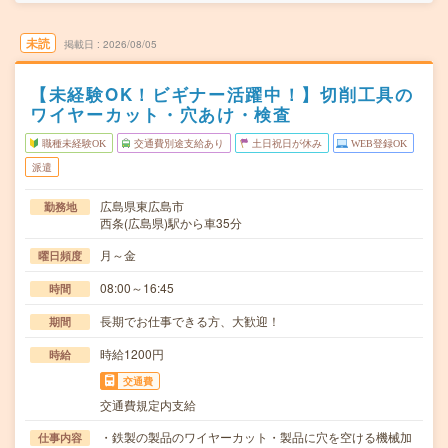
未読
掲載日
2026/08/05
【未経験OK！ビギナー活躍中！】切削工具の
ワイヤーカット・穴あけ・検査
職種未経験OK
交通費別途支給あり
土日祝日が休み
WEB登録OK
派遣
広島県東広島市
勤務地
西条(広島県)駅から車35分
月～金
曜日頻度
08:00～16:45
時間
長期でお仕事できる方、大歓迎！
期間
時給1200円
時給
交通費
交通費規定内支給
・鉄製の製品のワイヤーカット・製品に穴を空ける機械加
仕事内容