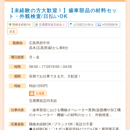
【未経験の方大歓迎！】歯車部品の材料セッ
ト・外観検査/日払いOK
職種未経験OK
交通費別途支給あり
土日祝日が休み
WEB登録OK
派遣
広島県府中市
勤務地
高木(広島県)駅から車8分
月～金
曜日頻度
08:00～17:0519:00～04:05
時間
長期でお仕事できる方、大歓迎！
期間
時給1200円
時給
交通費
交通費規定内支給
・歯車製造における機械オペレーター業務(旋盤機や加工機
仕事内容
のオペレーター・機械への材料のセット、外観検査…
職種未経験OK / ブランクOK / 英語力不要
応募資格
◆未経験OK！〇まずは事前登録だけでもOK！履歴書不要