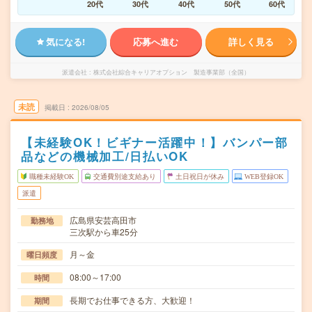
20代
30代
40代
50代
60代
気になる!
応募へ進む
詳しく見る
派遣会社
株式会社綜合キャリアオプション 製造事業部（全国）
未読
掲載日
2026/08/05
【未経験OK！ビギナー活躍中！】バンパー部
品などの機械加工/日払いOK
職種未経験OK
交通費別途支給あり
土日祝日が休み
WEB登録OK
派遣
広島県安芸高田市
勤務地
三次駅から車25分
月～金
曜日頻度
08:00～17:00
時間
長期でお仕事できる方、大歓迎！
期間