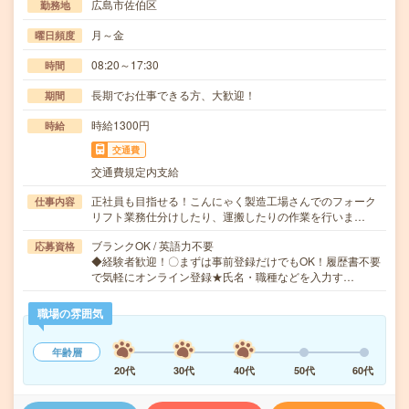
広島市佐伯区
勤務地
月～金
曜日頻度
08:20～17:30
時間
長期でお仕事できる方、大歓迎！
期間
時給1300円
時給
交通費
交通費規定内支給
正社員も目指せる！こんにゃく製造工場さんでのフォーク
仕事内容
リフト業務仕分けしたり、運搬したりの作業を行いま…
ブランクOK / 英語力不要
応募資格
◆経験者歓迎！〇まずは事前登録だけでもOK！履歴書不要
で気軽にオンライン登録★氏名・職種などを入力す…
職場の雰囲気
年齢層
20代
30代
40代
50代
60代