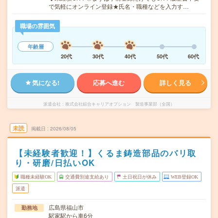
で気軽にオンライン登録★氏名・職種などを入力す…
職場の雰囲気
年齢層
20代
30代
40代
50代
60代
気になる!
応募へ進む
詳しく見る
派遣会社
株式会社綜合キャリアオプション 製造事業部（全国）
未読
掲載日
2026/08/05
【未経験者歓迎！】くるま鋳造部品のバリ取
り・研磨/日払いOK
職種未経験OK
交通費別途支給あり
土日祝日が休み
WEB登録OK
派遣
広島県福山市
勤務地
駅家駅から車6分