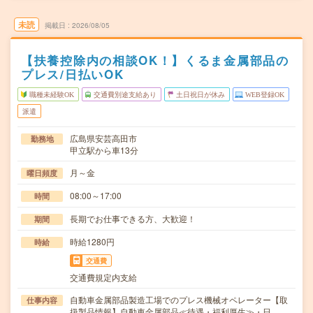
未読
掲載日
2026/08/05
【扶養控除内の相談OK！】くるま金属部品の
プレス/日払いOK
職種未経験OK
交通費別途支給あり
土日祝日が休み
WEB登録OK
派遣
広島県安芸高田市
勤務地
甲立駅から車13分
月～金
曜日頻度
08:00～17:00
時間
長期でお仕事できる方、大歓迎！
期間
時給1280円
時給
交通費
交通費規定内支給
自動車金属部品製造工場でのプレス機械オペレーター【取
仕事内容
扱製品情報】自動車金属部品≪待遇・福利厚生≫・日…