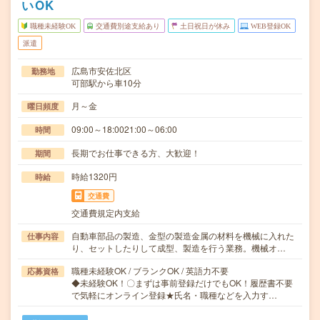
いOK
職種未経験OK
交通費別途支給あり
土日祝日が休み
WEB登録OK
派遣
広島市安佐北区
勤務地
可部駅から車10分
月～金
曜日頻度
09:00～18:0021:00～06:00
時間
長期でお仕事できる方、大歓迎！
期間
時給1320円
時給
交通費
交通費規定内支給
自動車部品の製造、金型の製造金属の材料を機械に入れた
仕事内容
り、セットしたりして成型、製造を行う業務。機械オ…
職種未経験OK / ブランクOK / 英語力不要
応募資格
◆未経験OK！〇まずは事前登録だけでもOK！履歴書不要
で気軽にオンライン登録★氏名・職種などを入力す…