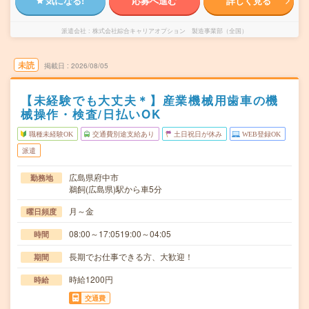
気になる!
応募へ進む
詳しく見る
派遣会社
株式会社綜合キャリアオプション 製造事業部（全国）
未読
掲載日
2026/08/05
【未経験でも大丈夫＊】産業機械用歯車の機
械操作・検査/日払いOK
職種未経験OK
交通費別途支給あり
土日祝日が休み
WEB登録OK
派遣
広島県府中市
勤務地
鵜飼(広島県)駅から車5分
月～金
曜日頻度
08:00～17:0519:00～04:05
時間
長期でお仕事できる方、大歓迎！
期間
時給1200円
時給
交通費