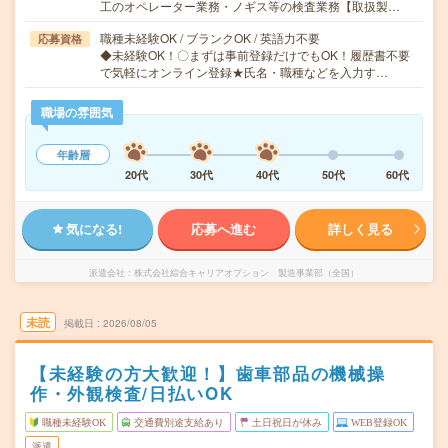
工のオペレーター業務・ノギス等の検査業務【取扱製…
職種未経験OK / ブランクOK / 英語力不要
応募資格
◆未経験OK！〇まずは事前登録だけでもOK！履歴書不要
で気軽にオンライン登録★氏名・職種などを入力す…
職場の雰囲気
年齢層
20代
30代
40代
50代
60代
気になる!
応募へ進む
詳しく見る
派遣会社
株式会社綜合キャリアオプション 製造事業部（全国）
未読
掲載日
2026/08/05
【未経験の方大歓迎！】歯車部品の機械操
作・外観検査/日払いOK
職種未経験OK
交通費別途支給あり
土日祝日が休み
WEB登録OK
派遣