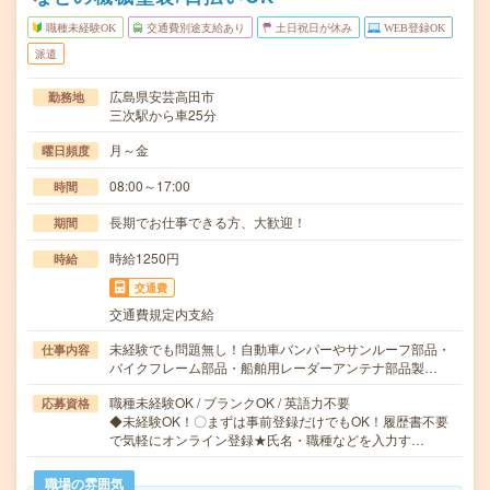
職種未経験OK
交通費別途支給あり
土日祝日が休み
WEB登録OK
派遣
広島県安芸高田市
勤務地
三次駅から車25分
月～金
曜日頻度
08:00～17:00
時間
長期でお仕事できる方、大歓迎！
期間
時給1250円
時給
交通費
交通費規定内支給
未経験でも問題無し！自動車バンパーやサンルーフ部品・
仕事内容
バイクフレーム部品・船舶用レーダーアンテナ部品製…
職種未経験OK / ブランクOK / 英語力不要
応募資格
◆未経験OK！〇まずは事前登録だけでもOK！履歴書不要
で気軽にオンライン登録★氏名・職種などを入力す…
職場の雰囲気