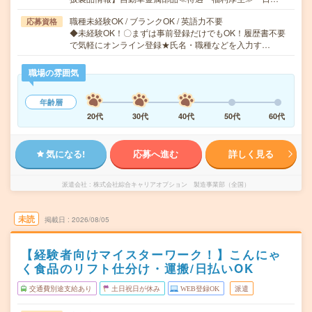
職種未経験OK / ブランクOK / 英語力不要
応募資格
◆未経験OK！〇まずは事前登録だけでもOK！履歴書不要
で気軽にオンライン登録★氏名・職種などを入力す…
職場の雰囲気
年齢層
20代
30代
40代
50代
60代
気になる!
応募へ進む
詳しく見る
派遣会社
株式会社綜合キャリアオプション 製造事業部（全国）
未読
掲載日
2026/08/05
【経験者向けマイスターワーク！】こんにゃ
く食品のリフト仕分け・運搬/日払いOK
交通費別途支給あり
土日祝日が休み
WEB登録OK
派遣