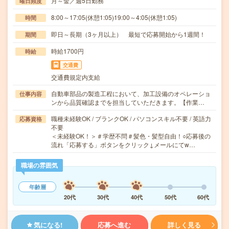
月～金／週5日勤務
曜日頻度
8:00～17:05(休憩1:05)19:00～4:05(休憩1:05)
時間
即日～長期（3ヶ月以上） 最短で応募開始から1週間！
期間
時給1700円
時給
交通費
交通費規定内支給
自動車部品の製造工程において、加工設備のオペレーショ
仕事内容
ンから品質確認までを担当していただきます。【作業…
職種未経験OK / ブランクOK / パソコンスキル不要 / 英語力
応募資格
不要
＜未経験OK！＞＃学歴不問＃髪色・髪型自由！○応募後の
流れ「応募する」ボタンをクリック↓メールにてw…
職場の雰囲気
年齢層
20代
30代
40代
50代
60代
気になる!
応募へ進む
詳しく見る