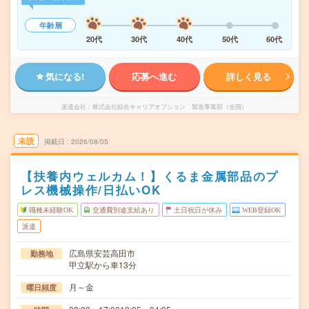
年齢層
20代
30代
40代
50代
60代
気になる!
応募へ進む
詳しく見る
派遣会社
株式会社綜合キャリアオプション 製造事業部（全国）
未読
掲載日
2026/08/05
【扶養内ウェルカム！】くるま金属部品のプ
レス機械操作/日払いOK
職種未経験OK
交通費別途支給あり
土日祝日が休み
WEB登録OK
派遣
広島県安芸高田市
勤務地
甲立駅から車13分
月～金
曜日頻度