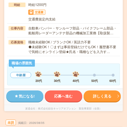
時給1200円
時給
交通費
交通費規定内支給
自動車バンパー・サンルーフ部品・バイクフレーム部品・
仕事内容
船舶用レーダーアンテナ部品の機械加工業務【取扱製…
職種未経験OK / ブランクOK / 英語力不要
応募資格
◆未経験OK！〇まずは事前登録だけでもOK！履歴書不要
で気軽にオンライン登録★氏名・職種などを入力す…
職場の雰囲気
年齢層
20代
30代
40代
50代
60代
気になる!
応募へ進む
詳しく見る
派遣会社
株式会社綜合キャリアオプション 製造事業部（全国）
未読
掲載日
2026/08/05