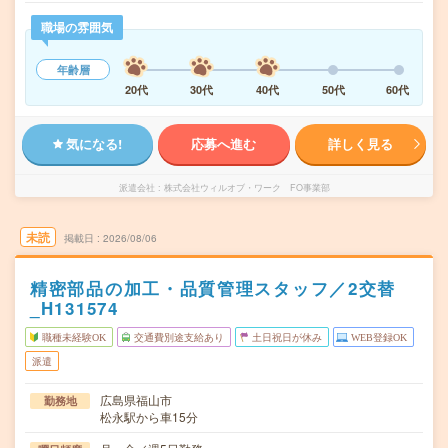
職場の雰囲気
年齢層
20代
30代
40代
50代
60代
気になる!
応募へ進む
詳しく見る
派遣会社
株式会社ウィルオブ・ワーク FO事業部
未読
掲載日
2026/08/06
精密部品の加工・品質管理スタッフ／2交替
_H131574
職種未経験OK
交通費別途支給あり
土日祝日が休み
WEB登録OK
派遣
広島県福山市
勤務地
松永駅から車15分