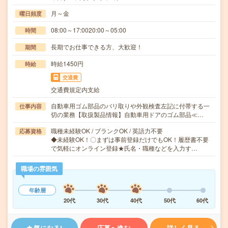
月～金
曜日頻度
08:00～17:0020:00～05:00
時間
長期でお仕事できる方、大歓迎！
期間
時給1450円
時給
交通費
交通費規定内支給
自動車用ゴム部品のバリ取りや外観検査左記に付帯する一
仕事内容
切の業務【取扱製品情報】自動車用ドアのゴム部品≪…
職種未経験OK / ブランクOK / 英語力不要
応募資格
◆未経験OK！〇まずは事前登録だけでもOK！履歴書不要
で気軽にオンライン登録★氏名・職種などを入力す…
職場の雰囲気
年齢層
20代
30代
40代
50代
60代
気になる!
応募へ進む
詳しく見る