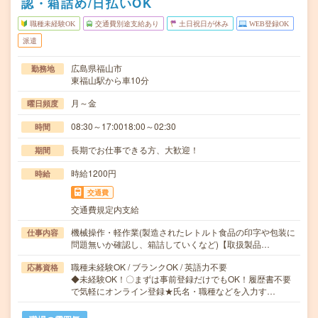
認・箱詰め/日払いOK
職種未経験OK
交通費別途支給あり
土日祝日が休み
WEB登録OK
派遣
広島県福山市
勤務地
東福山駅から車10分
月～金
曜日頻度
08:30～17:0018:00～02:30
時間
長期でお仕事できる方、大歓迎！
期間
時給1200円
時給
交通費
交通費規定内支給
機械操作・軽作業(製造されたレトルト食品の印字や包装に
仕事内容
問題無いか確認し、箱詰していくなど)【取扱製品…
職種未経験OK / ブランクOK / 英語力不要
応募資格
◆未経験OK！〇まずは事前登録だけでもOK！履歴書不要
で気軽にオンライン登録★氏名・職種などを入力す…