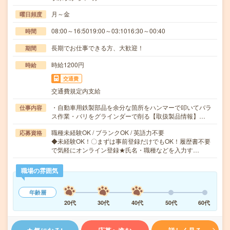
月～金
曜日頻度
08:00～16:5019:00～03:1016:30～00:40
時間
長期でお仕事できる方、大歓迎！
期間
時給1200円
時給
交通費
交通費規定内支給
・自動車用鉄製部品を余分な箇所をハンマーで叩いてバラ
仕事内容
ス作業・バリをグラインダーで削る【取扱製品情報】…
職種未経験OK / ブランクOK / 英語力不要
応募資格
◆未経験OK！〇まずは事前登録だけでもOK！履歴書不要
で気軽にオンライン登録★氏名・職種などを入力す…
職場の雰囲気
年齢層
20代
30代
40代
50代
60代