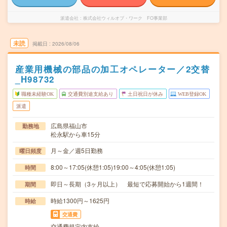
派遣会社
株式会社ウィルオブ・ワーク FO事業部
未読
掲載日
2026/08/06
産業用機械の部品の加工オペレーター／2交替
_H98732
職種未経験OK
交通費別途支給あり
土日祝日が休み
WEB登録OK
派遣
広島県福山市
勤務地
松永駅から車15分
月～金／週5日勤務
曜日頻度
8:00～17:05(休憩1:05)19:00～4:05(休憩1:05)
時間
即日～長期（3ヶ月以上） 最短で応募開始から1週間！
期間
時給1300円～1625円
時給
交通費
交通費規定内支給