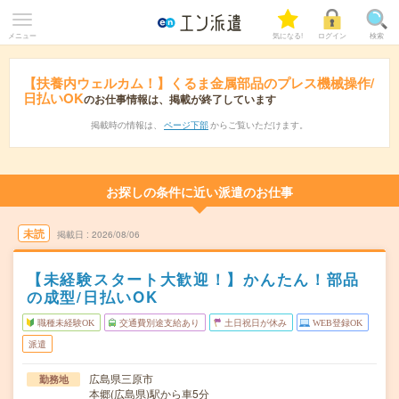
メニュー
気になる!
ログイン
検索
【扶養内ウェルカム！】くるま金属部品のプレス機械操作/
日払いOK
のお仕事情報は、掲載が終了しています
掲載時の情報は、
ページ下部
からご覧いただけます。
お探しの条件に近い派遣のお仕事
未読
掲載日
2026/08/06
【未経験スタート大歓迎！】かんたん！部品
の成型/日払いOK
職種未経験OK
交通費別途支給あり
土日祝日が休み
WEB登録OK
派遣
広島県三原市
勤務地
本郷(広島県)駅から車5分