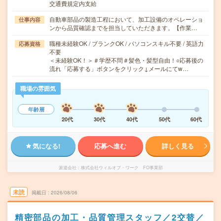
交通費規定内支給
自動車部品の製造工程において、加工設備のオペレーショ
仕事内容
ンから品質確認までを担当していただきます。【作業…
職種未経験OK / ブランクOK / パソコンスキル不要 / 英語力
応募資格
不要
＜未経験OK！＞＃学歴不問＃髪色・髪型自由！○応募後の
流れ「応募する」ボタンをクリック↓メールにてw…
職場の雰囲気
年齢層
20代
30代
40代
50代
60代
気になる!
応募へ進む
詳しく見る
派遣会社
株式会社ウィルオブ・ワーク FO事業部
未読
掲載日
2026/08/06
精密部品の加工・品質管理スタッフ／2交替／