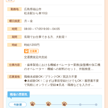
広島県福山市
勤務地
松永駅から車10分
月～金
曜日頻度
08:00～17:0519:00～04:05
時間
長期でお仕事できる方、大歓迎！
期間
時給1200円
時給
交通費
交通費規定内支給
・歯車製造における機械オペレーター業務(旋盤機や加工機
仕事内容
のオペレーター・機械への材料のセット、外観検査…
職種未経験OK / ブランクOK / 英語力不要
応募資格
◆未経験OK！〇まずは事前登録だけでもOK！履歴書不要
で気軽にオンライン登録★氏名・職種などを入力す…
職場の雰囲気
年齢層