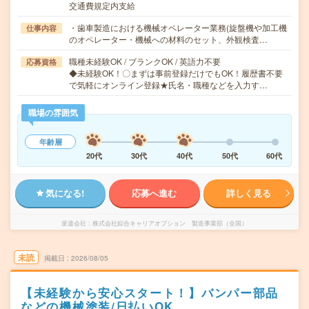
交通費規定内支給
・歯車製造における機械オペレーター業務(旋盤機や加工機
仕事内容
のオペレーター・機械への材料のセット、外観検査…
職種未経験OK / ブランクOK / 英語力不要
応募資格
◆未経験OK！〇まずは事前登録だけでもOK！履歴書不要
で気軽にオンライン登録★氏名・職種などを入力す…
職場の雰囲気
年齢層
20代
30代
40代
50代
60代
気になる!
応募へ進む
詳しく見る
派遣会社
株式会社綜合キャリアオプション 製造事業部（全国）
未読
掲載日
2026/08/05
【未経験から安心スタート！】バンパー部品
などの機械塗装/日払いOK