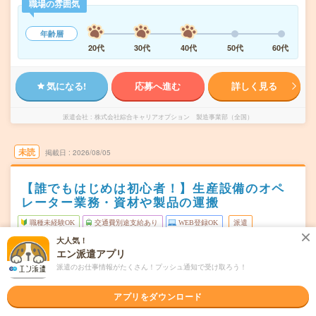
職場の雰囲気
年齢層
20代
30代
40代
50代
60代
気になる!
応募へ進む
詳しく見る
派遣会社
株式会社綜合キャリアオプション 製造事業部（全国）
未読
掲載日
2026/08/05
【誰でもはじめは初心者！】生産設備のオペ
レーター業務・資材や製品の運搬
職種未経験OK
交通費別途支給あり
WEB登録OK
派遣
大人気！
広島県東広島市
勤務地
エン派遣アプリ
八本松駅から車10分
派遣のお仕事情報がたくさん！プッシュ通知で受け取ろう！
シフト制
曜日頻度
アプリをダウンロード
07:00～16:0019:00～04:00
時間