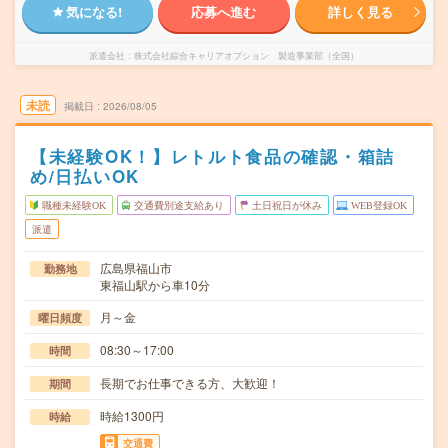
気になる!
応募へ進む
詳しく見る
派遣会社
株式会社綜合キャリアオプション 製造事業部（全国）
未読
掲載日
2026/08/05
【未経験OK！】レトルト食品の確認・箱詰
め/日払いOK
職種未経験OK
交通費別途支給あり
土日祝日が休み
WEB登録OK
派遣
広島県福山市
勤務地
東福山駅から車10分
月～金
曜日頻度
08:30～17:00
時間
長期でお仕事できる方、大歓迎！
期間
時給1300円
時給
交通費