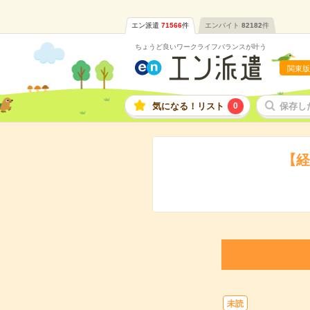
エン派遣
71566
件
エンバイト
82182
件
ちょうど良いワークライフバランスが叶う
関東版
気になる！リスト
0
保存し
【経
未読