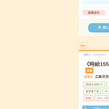
派遣会社
気
未読
掲載日
2026/08/10
《時給15
派遣
広島市安
派遣先
職種未経験OK
履歴書不要
40
制服
日払いOK
ここがポイント