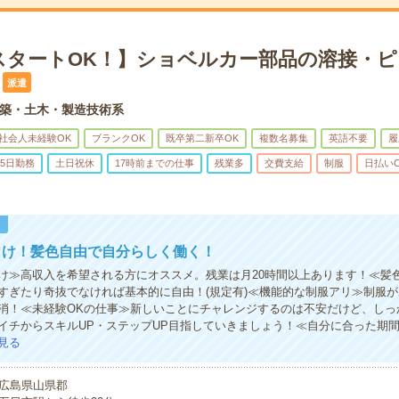
スタートOK！】ショベルカー部品の溶接・ピ
派遣
築・土木・製造技術系
社会人未経験OK
ブランクOK
既卒第二新卒OK
複数名募集
英語不要
履
5日勤務
土日祝休
17時前までの仕事
残業多
交費支給
制服
日払い
！
向け！髪色自由で自分らしく働く！
け≫高収入を希望される方にオススメ。残業は月20時間以上あります！≪髪
すぎたり奇抜でなければ基本的に自由！(規定有)≪機能的な制服アリ≫制服
消！≪未経験OKの仕事≫新しいことにチャレンジするのは不安だけど、しっ
イチからスキルUP・ステップUP目指していきましょう！≪自分に合った期
見る
広島県山県郡