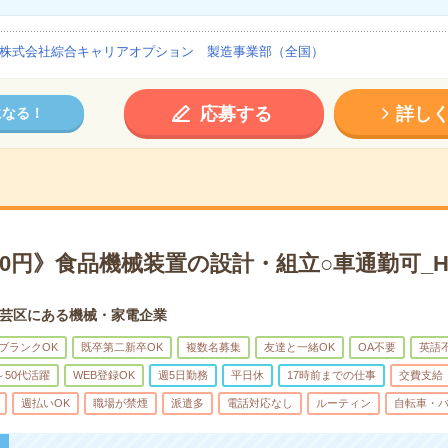
株式会社綜合キャリアオプション 製造事業部（全国）
応募する
詳し
になる！
50円》食品機械装置の設計・組立○車通勤可_H11
芸区にある機械・家電企業
ブランクOK
既卒第二新卒OK
複数名募集
友達と一緒OK
OA不要
英語
～50代活躍
WEB登録OK
週5日勤務
平日休
17時前までの仕事
交費支給
週払いOK
職場が禁煙
派遣多
電話対応なし
ルーティン
自転車・バ
！