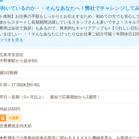
が向いているのか・・そんなあなたへ！弊社でチャレンジして
ト体制】お仕事の手順もしっかりとお伝えするため、初めての方でも安心し
験からスタートし長期期間活躍しているスタッフさんも多いですよ！スキル
費用は会社で負担）もあるので、将来的なキャリアアップも○【うれしい日払
いまほしい・・！そんなあなたにぴったりなお仕事ご紹介可能！年間休日12
つづきを見る
広島市安芸区
中野東駅から徒歩9分
週5日勤務
8:30～17:00(休憩0:45)
即日～長期（3ヶ月以上） 最短で応募開始から1週間！
時給1550円
交通費
交通費規定内支給
▼配属先での業務内容食品製造に関わるさまざまな機械装置を、お客様のニ