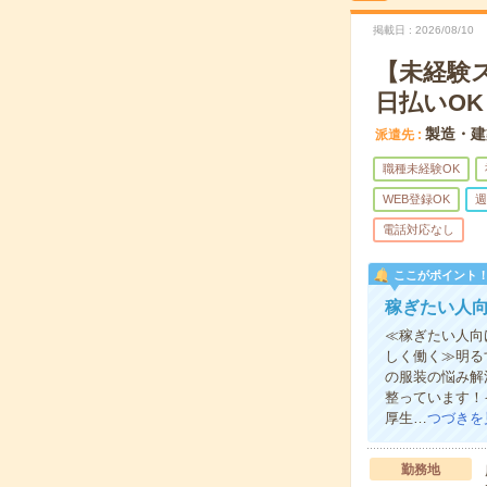
掲載日
2026/08/10
【未経験
日払いOK
製造・建
派遣先
職種未経験OK
WEB登録OK
週
電話対応なし
ここがポイント
稼ぎたい人
≪稼ぎたい人向
しく働く≫明る
の服装の悩み解
整っています！
厚生…
つづきを
勤務地