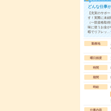
どんな仕事
【充実のサポー
す！実際に未経
（一部資格取得
味に使うお金が
暇でリフレッ…
勤務地
曜日頻度
時間
期間
時給
仕事内容