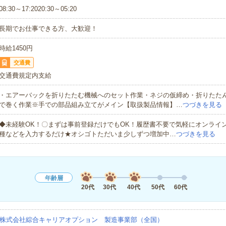
08:30～17:2020:30～05:20
長期でお仕事できる方、大歓迎！
時給1450円
交通費
交通費規定内支給
・エアーバックを折りたたむ機械へのセット作業・ネジの仮締め・折りたた
で巻く作業※手での部品組み立てがメイン【取扱製品情報】…
つづきを見る
◆未経験OK！〇まずは事前登録だけでもOK！履歴書不要で気軽にオンライ
種などを入力するだけ★オシゴトただいま少しずつ増加中…
つづきを見る
年齢層
20代
30代
40代
50代
60代
株式会社綜合キャリアオプション 製造事業部（全国）