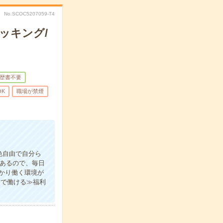
No.SCOC5207059-T4
ッキング/
歴書不要
OK
職場が禁煙
色自由で自分ら
があるので、毎日
かり働く環境が
間で働ける≫福利