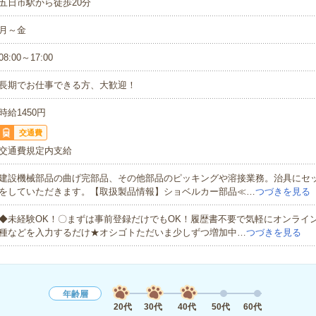
五日市駅から徒歩20分
月～金
08:00～17:00
長期でお仕事できる方、大歓迎！
時給1450円
交通費
交通費規定内支給
建設機械部品の曲げ完部品、その他部品のピッキングや溶接業務。治具にセ
をしていただきます。【取扱製品情報】ショベルカー部品≪…
つづきを見る
◆未経験OK！〇まずは事前登録だけでもOK！履歴書不要で気軽にオンライ
種などを入力するだけ★オシゴトただいま少しずつ増加中…
つづきを見る
年齢層
20代
30代
40代
50代
60代