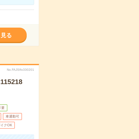
く見る
No.FAJSIfo330201
5218
不要
車通勤可
イクOK