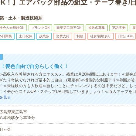
OK！】エアバッグ部品の組立・テープ巻き/日
築・土木・製造技術系
社会人未経験OK
ブランクOK
既卒第二新卒OK
複数名募集
英語不要
履
5日勤務
土日祝休
残業多
交費支給
制服
社食/補助あり
日払いOK
！
る！髪色自由で自分らしく働く！
≫高収入を希望される方にオススメ。残業は月20時間以上あります！≪髪色
ぎたり奇抜でなければ基本的に自由！(規定有)≪機能的な制服アリ≫制服が
！≪未経験の方も大歓迎≫新しいことにチャレンジするのは不安だけど、し
！イチからスキルUP・ステップUP目指していきましょう！≪収入アップを
を見る
広島県東広島市
八本松駅から車15分
月～金