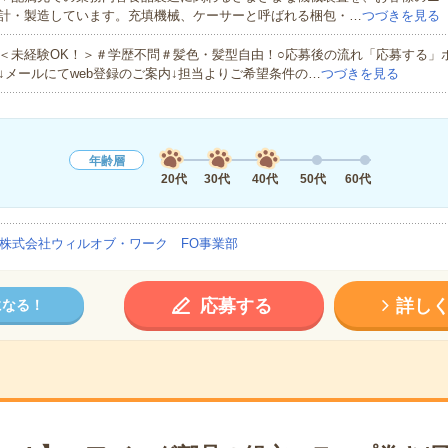
計・製造しています。充填機械、ケーサーと呼ばれる梱包・…
つづきを見る
＜未経験OK！＞＃学歴不問＃髪色・髪型自由！○応募後の流れ「応募する」
↓メールにてweb登録のご案内↓担当よりご希望条件の…
つづきを見る
年齢層
20代
30代
40代
50代
60代
株式会社ウィルオブ・ワーク FO事業部
応募する
詳し
になる！