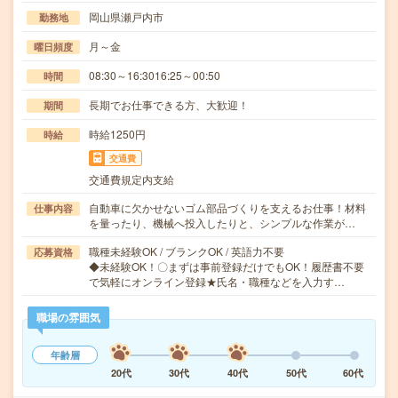
岡山県瀬戸内市
勤務地
月～金
曜日頻度
08:30～16:3016:25～00:50
時間
長期でお仕事できる方、大歓迎！
期間
時給1250円
時給
交通費
交通費規定内支給
自動車に欠かせないゴム部品づくりを支えるお仕事！材料
仕事内容
を量ったり、機械へ投入したりと、シンプルな作業が…
職種未経験OK / ブランクOK / 英語力不要
応募資格
◆未経験OK！〇まずは事前登録だけでもOK！履歴書不要
で気軽にオンライン登録★氏名・職種などを入力す…
職場の雰囲気
年齢層
20代
30代
40代
50代
60代