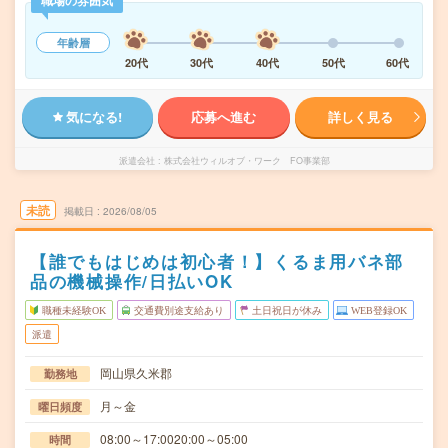
職場の雰囲気
年齢層
20代
30代
40代
50代
60代
気になる!
応募へ進む
詳しく見る
派遣会社
株式会社ウィルオブ・ワーク FO事業部
未読
掲載日
2026/08/05
【誰でもはじめは初心者！】くるま用バネ部
品の機械操作/日払いOK
職種未経験OK
交通費別途支給あり
土日祝日が休み
WEB登録OK
派遣
岡山県久米郡
勤務地
月～金
曜日頻度
08:00～17:0020:00～05:00
時間