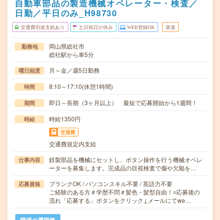
自動車部品の製造機械オペレーター・検査／
日勤／平日のみ_H98730
交通費別途支給あり
土日祝日が休み
WEB登録OK
派遣
岡山県総社市
勤務地
総社駅から車5分
月～金／週5日勤務
曜日頻度
8:10～17:10(休憩1時間)
時間
即日～長期（3ヶ月以上） 最短で応募開始から1週間！
期間
時給1350円
時給
交通費
交通費規定内支給
鉄製部品を機械にセットし、ボタン操作を行う機械オペレ
仕事内容
ーターを募集します。完成品の目視検査で傷や欠陥を…
ブランクOK / パソコンスキル不要 / 英語力不要
応募資格
ご経験のある方＃学歴不問＃髪色・髪型自由！○応募後の
流れ「応募する」ボタンをクリック↓メールにてwe…