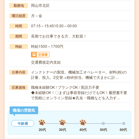
岡山市北区
勤務地
月～金
曜日頻度
07:15～15:4515:30～00:00
時間
長期でお仕事できる方、大歓迎！
期間
時給1500～1700円
時給
交通費
交通費規定内支給
インクトナーの製造。機械加工オペレーター。材料(粉)の
仕事内容
計量、投入。2交替→粉砕担当。機械で大まかに計…
職種未経験OK / ブランクOK / 英語力不要
応募資格
◆未経験OK！〇まずは事前登録だけでもOK！履歴書不要
で気軽にオンライン登録★氏名・職種などを入力す…
職場の雰囲気
年齢層
20代
30代
40代
50代
60代