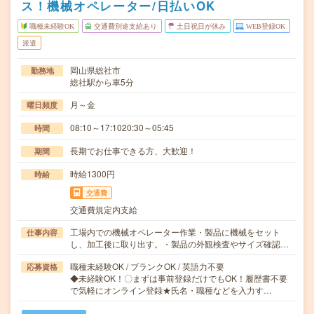
ス！機械オペレーター/日払いOK
職種未経験OK
交通費別途支給あり
土日祝日が休み
WEB登録OK
派遣
岡山県総社市
勤務地
総社駅から車5分
月～金
曜日頻度
08:10～17:1020:30～05:45
時間
長期でお仕事できる方、大歓迎！
期間
時給1300円
時給
交通費
交通費規定内支給
工場内での機械オペレーター作業・製品に機械をセット
仕事内容
し、加工後に取り出す。・製品の外観検査やサイズ確認…
職種未経験OK / ブランクOK / 英語力不要
応募資格
◆未経験OK！〇まずは事前登録だけでもOK！履歴書不要
で気軽にオンライン登録★氏名・職種などを入力す…