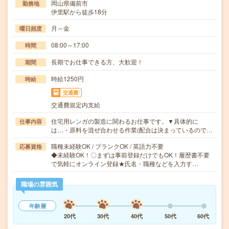
岡山県備前市
勤務地
伊里駅から徒歩18分
月～金
曜日頻度
08:00～17:00
時間
長期でお仕事できる方、大歓迎！
期間
時給1250円
時給
交通費
交通費規定内支給
住宅用レンガの製造に関わるお仕事です。▼具体的に
仕事内容
は…・原料を混ぜ合わせる作業(配合は決まっているので…
職種未経験OK / ブランクOK / 英語力不要
応募資格
◆未経験OK！〇まずは事前登録だけでもOK！履歴書不要
で気軽にオンライン登録★氏名・職種などを入力す…
職場の雰囲気
年齢層
20代
30代
40代
50代
60代