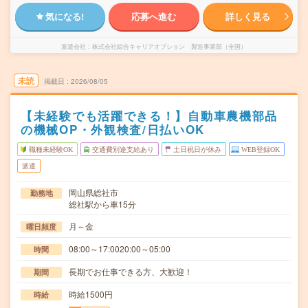
気になる!
応募へ進む
詳しく見る
派遣会社
株式会社綜合キャリアオプション 製造事業部（全国）
未読
掲載日
2026/08/05
【未経験でも活躍できる！】自動車農機部品
の機械OP・外観検査/日払いOK
職種未経験OK
交通費別途支給あり
土日祝日が休み
WEB登録OK
派遣
岡山県総社市
勤務地
総社駅から車15分
月～金
曜日頻度
08:00～17:0020:00～05:00
時間
長期でお仕事できる方、大歓迎！
期間
時給1500円
時給