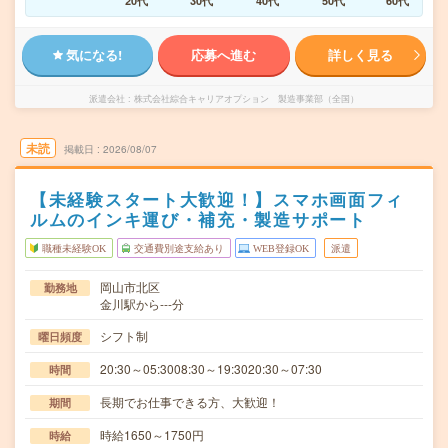
20代
30代
40代
50代
60代
気になる!
応募へ進む
詳しく見る
派遣会社
株式会社綜合キャリアオプション 製造事業部（全国）
未読
掲載日
2026/08/07
【未経験スタート大歓迎！】スマホ画面フィ
ルムのインキ運び・補充・製造サポート
職種未経験OK
交通費別途支給あり
WEB登録OK
派遣
岡山市北区
勤務地
金川駅から---分
シフト制
曜日頻度
20:30～05:3008:30～19:3020:30～07:30
時間
長期でお仕事できる方、大歓迎！
期間
時給1650～1750円
時給