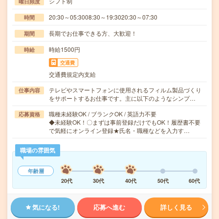
シフト制
曜日頻度
20:30～05:3008:30～19:3020:30～07:30
時間
長期でお仕事できる方、大歓迎！
期間
時給1500円
時給
交通費
交通費規定内支給
テレビやスマートフォンに使用されるフィルム製品づくり
仕事内容
をサポートするお仕事です。主に以下のようなシンプ…
職種未経験OK / ブランクOK / 英語力不要
応募資格
◆未経験OK！〇まずは事前登録だけでもOK！履歴書不要
で気軽にオンライン登録★氏名・職種などを入力す…
職場の雰囲気
年齢層
20代
30代
40代
50代
60代
気になる!
応募へ進む
詳しく見る