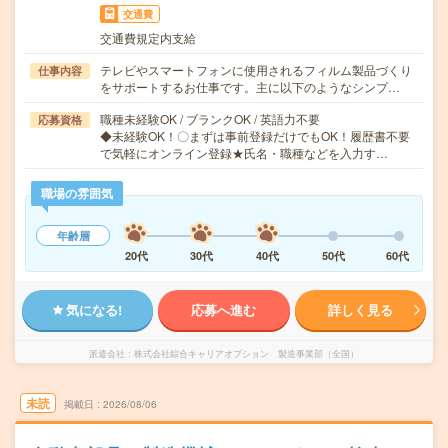
交通費
交通費規定内支給
テレビやスマートフォンに使用されるフィルム製品づくり
仕事内容
をサポートするお仕事です。主に以下のようなシンプ…
職種未経験OK / ブランクOK / 英語力不要
応募資格
◆未経験OK！〇まずは事前登録だけでもOK！履歴書不要
で気軽にオンライン登録★氏名・職種などを入力す…
職場の雰囲気
年齢層
20代
30代
40代
50代
60代
気になる!
応募へ進む
詳しく見る
派遣会社
株式会社綜合キャリアオプション 製造事業部（全国）
未読
掲載日
2026/08/06