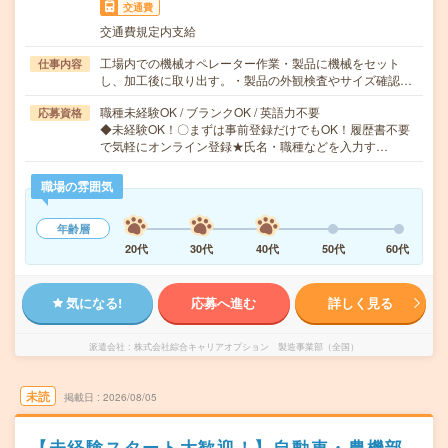
交通費
交通費規定内支給
工場内での機械オペレーター作業・製品に機械をセット
仕事内容
し、加工後に取り出す。・製品の外観検査やサイズ確認…
職種未経験OK / ブランクOK / 英語力不要
応募資格
◆未経験OK！〇まずは事前登録だけでもOK！履歴書不要
で気軽にオンライン登録★氏名・職種などを入力す…
職場の雰囲気
年齢層
20代
30代
40代
50代
60代
気になる!
応募へ進む
詳しく見る
派遣会社
株式会社綜合キャリアオプション 製造事業部（全国）
未読
掲載日
2026/08/05
【未経験スタート大歓迎！】自動車・農機部