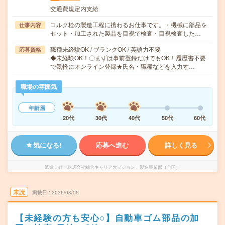
交通費規定内支給
コルク栓の製造工程に携わるお仕事です。・機械に部品を
仕事内容
セット・加工された製品を目視で検査・目視検査した…
職種未経験OK / ブランクOK / 英語力不要
応募資格
◆未経験OK！〇まずは事前登録だけでもOK！履歴書不要
で気軽にオンライン登録★氏名・職種などを入力す…
職場の雰囲気
年齢層
20代
30代
40代
50代
60代
気になる!
応募へ進む
詳しく見る
派遣会社
株式会社綜合キャリアオプション 製造事業部（全国）
未読
掲載日
2026/08/05
【未経験の方も安心○】自動車ゴム部品の加