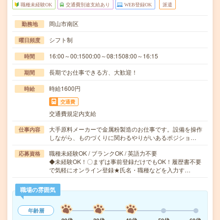
職種未経験OK
交通費別途支給あり
WEB登録OK
派遣
岡山市南区
勤務地
シフト制
曜日頻度
16:00～00:1500:00～08:1508:00～16:15
時間
長期でお仕事できる方、大歓迎！
期間
時給1600円
時給
交通費
交通費規定内支給
大手原料メーカーで金属粉製造のお仕事です。設備を操作
仕事内容
しながら、ものづくりに関わるやりがいあるポジショ…
職種未経験OK / ブランクOK / 英語力不要
応募資格
◆未経験OK！〇まずは事前登録だけでもOK！履歴書不要
で気軽にオンライン登録★氏名・職種などを入力す…
職場の雰囲気
年齢層