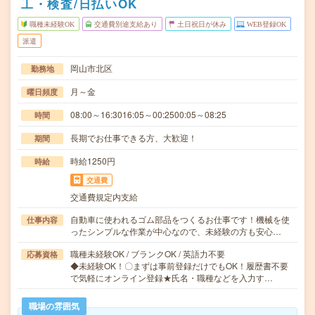
工・検査/日払いOK
職種未経験OK
交通費別途支給あり
土日祝日が休み
WEB登録OK
派遣
岡山市北区
勤務地
月～金
曜日頻度
08:00～16:3016:05～00:2500:05～08:25
時間
長期でお仕事できる方、大歓迎！
期間
時給1250円
時給
交通費
交通費規定内支給
自動車に使われるゴム部品をつくるお仕事です！機械を使
仕事内容
ったシンプルな作業が中心なので、未経験の方も安心…
職種未経験OK / ブランクOK / 英語力不要
応募資格
◆未経験OK！〇まずは事前登録だけでもOK！履歴書不要
で気軽にオンライン登録★氏名・職種などを入力す…
職場の雰囲気