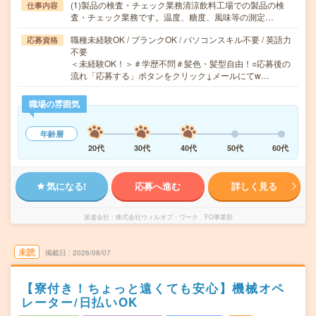
(1)製品の検査・チェック業務清涼飲料工場での製品の検
仕事内容
査・チェック業務です。温度、糖度、風味等の測定…
職種未経験OK / ブランクOK / パソコンスキル不要 / 英語力
応募資格
不要
＜未経験OK！＞＃学歴不問＃髪色・髪型自由！○応募後の
流れ「応募する」ボタンをクリック↓メールにてw…
職場の雰囲気
年齢層
20代
30代
40代
50代
60代
気になる!
応募へ進む
詳しく見る
派遣会社
株式会社ウィルオブ・ワーク FO事業部
未読
掲載日
2026/08/07
【寮付き！ちょっと遠くても安心】機械オペ
レーター/日払いOK