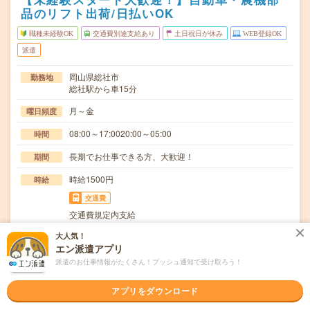
品のリフト出荷/日払いOK
職種未経験OK
交通費別途支給あり
土日祝日が休み
WEB登録OK
派遣
岡山県総社市
勤務地
総社駅から車15分
月～金
曜日頻度
08:00～17:0020:00～05:00
時間
長期でお仕事できる方、大歓迎！
期間
時給1500円
時給
交通費
交通費規定内支給
大人気！
フォークリフト作業員として、出荷対応に関わる業務とそ
仕事内容
エン派遣アプリ
れに付随する作業【取扱製品情報】自動車部品・農機…
派遣のお仕事情報がたくさん！プッシュ通知で受け取ろう！
職種未経験OK / ブランクOK / 英語力不要
応募資格
◆未経験OK！〇まずは事前登録だけでもOK！履歴書不要
アプリをダウンロード
で気軽にオンライン登録★氏名・職種などを入力す…