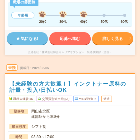
職場の雰囲気
年齢層
20代
30代
40代
50代
60代
気になる!
応募へ進む
詳しく見る
派遣会社
株式会社綜合キャリアオプション 製造事業部（全国）
未読
掲載日
2026/08/05
【未経験の方大歓迎！】インクトナー原料の
計量・投入/日払いOK
職種未経験OK
交通費別途支給あり
WEB登録OK
派遣
岡山市北区
勤務地
建部駅から車6分
シフト制
曜日頻度
08:30～17:00
時間