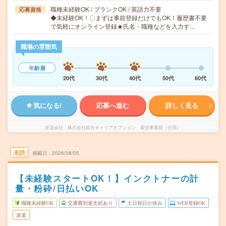
職種未経験OK / ブランクOK / 英語力不要
応募資格
◆未経験OK！〇まずは事前登録だけでもOK！履歴書不要
で気軽にオンライン登録★氏名・職種などを入力す…
職場の雰囲気
年齢層
20代
30代
40代
50代
60代
気になる!
応募へ進む
詳しく見る
派遣会社
株式会社綜合キャリアオプション 製造事業部（全国）
未読
掲載日
2026/08/05
【未経験スタートOK！】インクトナーの計
量・粉砕/日払いOK
職種未経験OK
交通費別途支給あり
土日祝日が休み
WEB登録OK
派遣