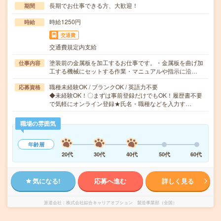
長期でお仕事できる方、大歓迎！
期間
時給1250円
時給
交通費
交通費規定内支給
塗装前の金属板を加工するお仕事です。・金属板を曲げ加
仕事内容
工する機械にセットする作業・マニュアルや指示に沿…
職種未経験OK / ブランクOK / 英語力不要
応募資格
◆未経験OK！〇まずは事前登録だけでもOK！履歴書不要
で気軽にオンライン登録★氏名・職種などを入力す…
職場の雰囲気
年齢層
20代
30代
40代
50代
60代
気になる!
応募へ進む
詳しく見る
派遣会社
株式会社綜合キャリアオプション 製造事業部（全国）