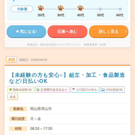
年齢層
20代
30代
40代
50代
60代
気になる!
応募へ進む
詳しく見る
派遣会社
株式会社綜合キャリアオプション 製造事業部（全国）
未読
掲載日
2026/08/05
【未経験の方も安心○】組立・加工・食品製造
など/日払いOK
職種未経験OK
交通費別途支給あり
土日祝日が休み
WEB登録OK
派遣
岡山県津山市
勤務地
月～金
曜日頻度
08:30～17:30
時間