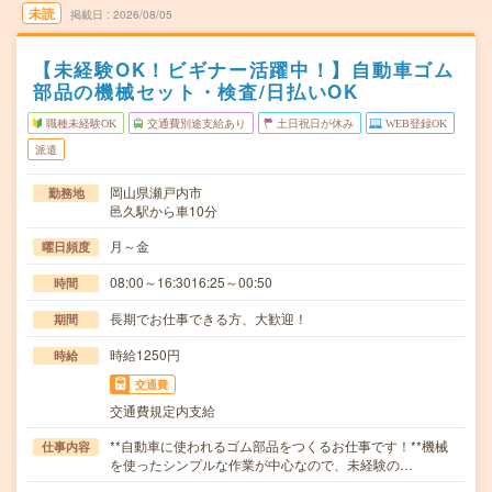
未読
掲載日
2026/08/05
【未経験OK！ビギナー活躍中！】自動車ゴム
部品の機械セット・検査/日払いOK
職種未経験OK
交通費別途支給あり
土日祝日が休み
WEB登録OK
派遣
岡山県瀬戸内市
勤務地
邑久駅から車10分
月～金
曜日頻度
08:00～16:3016:25～00:50
時間
長期でお仕事できる方、大歓迎！
期間
時給1250円
時給
交通費
交通費規定内支給
**自動車に使われるゴム部品をつくるお仕事です！**機械
仕事内容
を使ったシンプルな作業が中心なので、未経験の…