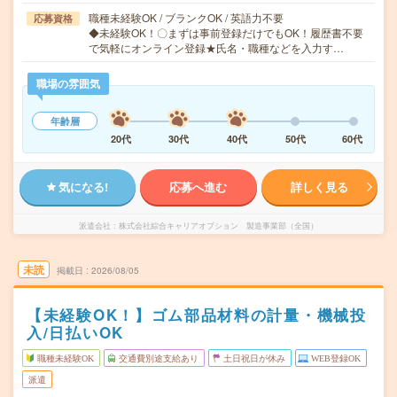
職種未経験OK / ブランクOK / 英語力不要
応募資格
◆未経験OK！〇まずは事前登録だけでもOK！履歴書不要
で気軽にオンライン登録★氏名・職種などを入力す…
職場の雰囲気
年齢層
20代
30代
40代
50代
60代
気になる!
応募へ進む
詳しく見る
派遣会社
株式会社綜合キャリアオプション 製造事業部（全国）
未読
掲載日
2026/08/05
【未経験OK！】ゴム部品材料の計量・機械投
入/日払いOK
職種未経験OK
交通費別途支給あり
土日祝日が休み
WEB登録OK
派遣