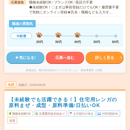
職種未経験OK / ブランクOK / 英語力不要
応募資格
◆未経験OK！〇まずは事前登録だけでもOK！履歴書不要
で気軽にオンライン登録★氏名・職種などを入力す…
職場の雰囲気
年齢層
20代
30代
40代
50代
60代
気になる!
応募へ進む
詳しく見る
派遣会社
株式会社綜合キャリアオプション 製造事業部（全国）
未読
掲載日
2026/08/05
【未経験でも活躍できる！】住宅用レンガの
原料まぜ・成型・原料準備/日払いOK
職種未経験OK
交通費別途支給あり
土日祝日が休み
WEB登録OK
派遣