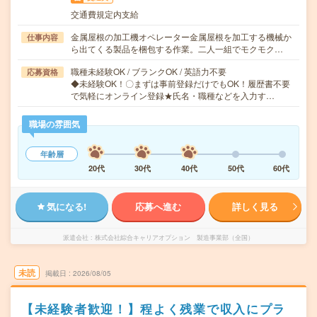
交通費規定内支給
金属屋根の加工機オペレーター金属屋根を加工する機械か
仕事内容
ら出てくる製品を梱包する作業。二人一組でモクモク…
職種未経験OK / ブランクOK / 英語力不要
応募資格
◆未経験OK！〇まずは事前登録だけでもOK！履歴書不要
で気軽にオンライン登録★氏名・職種などを入力す…
職場の雰囲気
年齢層
20代
30代
40代
50代
60代
気になる!
応募へ進む
詳しく見る
派遣会社
株式会社綜合キャリアオプション 製造事業部（全国）
未読
掲載日
2026/08/05
【未経験者歓迎！】程よく残業で収入にプラ