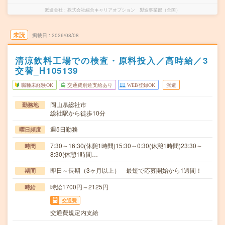
派遣会社
株式会社綜合キャリアオプション 製造事業部（全国）
未読
掲載日
2026/08/08
清涼飲料工場での検査・原料投入／高時給／3
交替_H105139
職種未経験OK
交通費別途支給あり
WEB登録OK
派遣
岡山県総社市
勤務地
総社駅から徒歩10分
週5日勤務
曜日頻度
7:30～16:30(休憩1時間)15:30～0:30(休憩1時間)23:30～
時間
8:30(休憩1時間…
即日～長期（3ヶ月以上） 最短で応募開始から1週間！
期間
時給1700円～2125円
時給
交通費
交通費規定内支給