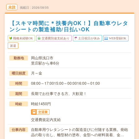
未読
掲載日
2026/08/05
【スキマ時間に＊扶養内OK！】自動車ウレタ
ンシートの製造補助/日払いOK
職種未経験OK
交通費別途支給あり
土日祝日が休み
WEB登録OK
派遣
岡山県浅口市
勤務地
里庄駅から車6分
月～金
曜日頻度
08:00～17:0015:00～00:0016:00～01:00
時間
長期でお仕事できる方、大歓迎！
期間
時給1450円
時給
交通費
交通費規定内支給
自動車用ウレタンシートの製造並びに付随する業務。発砲
仕事内容
品の取り出し、離型材の塗布、金型への材料装着、金…