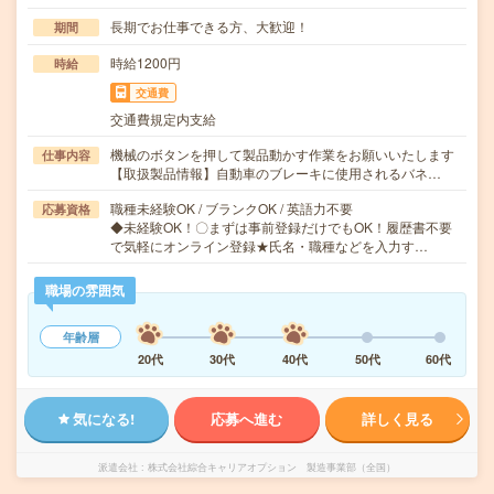
長期でお仕事できる方、大歓迎！
期間
時給1200円
時給
交通費
交通費規定内支給
機械のボタンを押して製品動かす作業をお願いいたします
仕事内容
【取扱製品情報】自動車のブレーキに使用されるバネ…
職種未経験OK / ブランクOK / 英語力不要
応募資格
◆未経験OK！〇まずは事前登録だけでもOK！履歴書不要
で気軽にオンライン登録★氏名・職種などを入力す…
職場の雰囲気
年齢層
20代
30代
40代
50代
60代
気になる!
応募へ進む
詳しく見る
派遣会社
株式会社綜合キャリアオプション 製造事業部（全国）