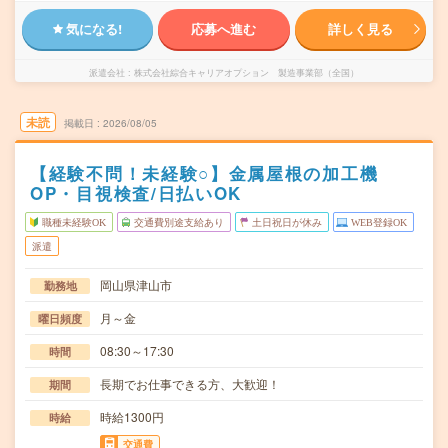
気になる!
応募へ進む
詳しく見る
派遣会社
株式会社綜合キャリアオプション 製造事業部（全国）
未読
掲載日
2026/08/05
【経験不問！未経験○】金属屋根の加工機
OP・目視検査/日払いOK
職種未経験OK
交通費別途支給あり
土日祝日が休み
WEB登録OK
派遣
岡山県津山市
勤務地
月～金
曜日頻度
08:30～17:30
時間
長期でお仕事できる方、大歓迎！
期間
時給1300円
時給
交通費