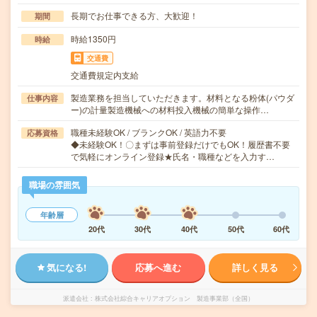
長期でお仕事できる方、大歓迎！
期間
時給1350円
時給
交通費
交通費規定内支給
製造業務を担当していただきます。材料となる粉体(パウダ
仕事内容
ー)の計量製造機械への材料投入機械の簡単な操作…
職種未経験OK / ブランクOK / 英語力不要
応募資格
◆未経験OK！〇まずは事前登録だけでもOK！履歴書不要
で気軽にオンライン登録★氏名・職種などを入力す…
職場の雰囲気
年齢層
20代
30代
40代
50代
60代
気になる!
応募へ進む
詳しく見る
派遣会社
株式会社綜合キャリアオプション 製造事業部（全国）