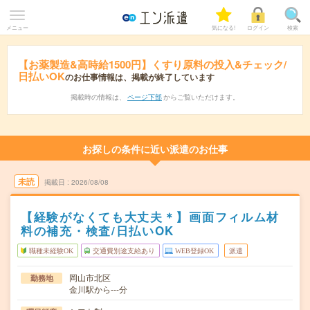
メニュー
気になる!
ログイン
検索
【お薬製造&高時給1500円】くすり原料の投入&チェック/
日払いOK
のお仕事情報は、掲載が終了しています
掲載時の情報は、
ページ下部
からご覧いただけます。
お探しの条件に近い派遣のお仕事
未読
掲載日
2026/08/08
【経験がなくても大丈夫＊】画面フィルム材
料の補充・検査/日払いOK
職種未経験OK
交通費別途支給あり
WEB登録OK
派遣
岡山市北区
勤務地
金川駅から---分