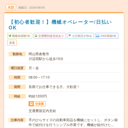
未読
掲載日
2026/08/05
【初心者歓迎！】機械オペレーター/日払い
OK
職種未経験OK
交通費別途支給あり
土日祝日が休み
WEB登録OK
派遣
岡山県倉敷市
勤務地
川辺宿駅から徒歩10分
月～金
曜日頻度
08:00～17:10
時間
長期でお仕事できる方、大歓迎！
期間
時給1200円
時給
交通費
交通費規定内支給
手のひらサイズの自動車部品を機械にセットし、ボタン操
仕事内容
作で組付けを行うシンプル作業です。機械が組付けた…