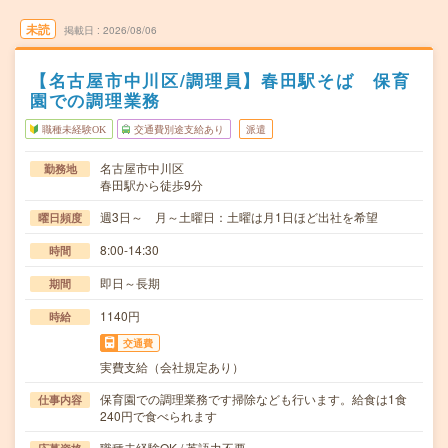
未読
掲載日
2026/08/06
【名古屋市中川区/調理員】春田駅そば 保育
園での調理業務
職種未経験OK
交通費別途支給あり
派遣
名古屋市中川区
勤務地
春田駅から徒歩9分
週3日～ 月～土曜日：土曜は月1日ほど出社を希望
曜日頻度
8:00-14:30
時間
即日～長期
期間
1140円
時給
交通費
実費支給（会社規定あり）
保育園での調理業務です掃除なども行います。給食は1食
仕事内容
240円で食べられます
職種未経験OK / 英語力不要