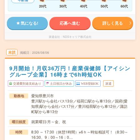
20代
30代
40代
50代
60代
気になる!
応募へ進む
詳しく見る
派遣会社
NDSキャリア株式会社
未読
掲載日
2026/08/06
9月開始！月収36万円！産業保健師【アイシン
グループ企業】16時まで6h時短OK
交通費別途支給あり
土日祝日が休み
WEB登録OK
派遣
愛知県豊川市
勤務地
豊川駅から会社バス13分／稲荷口駅から車13分／国府(愛
知県)駅から会社バス17分／豊川稲荷駅から車12分／諏訪
町駅から車13分
就業曜日/月～金、祝
曜日頻度
8:30 ～ 17:30（休憩1時間）※6ｈ～時短相談可！（8:30～
時間
16:30、9：00～16：0…