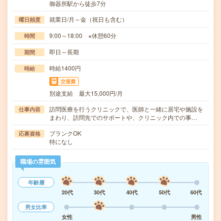
御器所駅から徒歩7分
就業日/月～金（祝日も含む）
曜日頻度
9:00～18:00 ※休憩60分
時間
即日～長期
期間
時給1400円
時給
交通費
別途支給 最大15,000円/月
訪問医療を行うクリニックで、医師と一緒に居宅や施設を
仕事内容
まわり、訪問先でのサポートや、クリニック内での事…
ブランクOK
応募資格
特になし
職場の雰囲気
年齢層
20代
30代
40代
50代
60代
男女比率
女性
男性