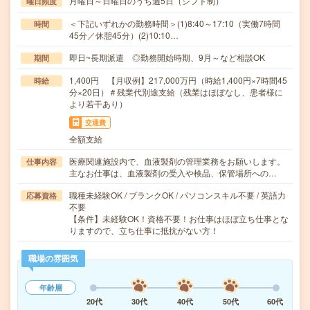
月曜日～日曜日のうち週5日（シフト制）
曜日頻度
＜下記いずれかの勤務時間＞(1)8:40～17:10（実働7時間
時間
45分／休憩45分）(2)10:10…
即日~長期派遣 ◎勤務開始時期、9月～など相談OK
期間
1,400円 【月収例】217,000万円（時給1,400円×7時間45
時給
分×20日）＃残業代別途支給（残業はほぼなし、患者様に
より若干あり）
交通費
全額支給
医療関連施設内で、血液製剤の管理業務をお願いします。
仕事内容
主なお仕事は、血液製剤の受入や検品、保管場所への…
職種未経験OK / ブランクOK / パソコンスキル不要 / 英語力
応募資格
不要
【条件】未経験OK！資格不要！お仕事はほぼ立ち仕事とな
りますので、立ち仕事に抵抗がない方！
職場の雰囲気
年齢層
20代
30代
40代
50代
60代