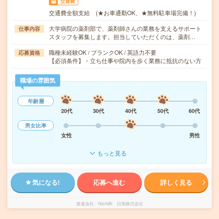
交通費
交通費全額支給 (★お車通勤OK、★無料駐車場完備！)
大学病院の薬剤部で、薬剤師さんの業務を支えるサポート
仕事内容
スタッフを募集します。担当していただくのは、薬剤…
職種未経験OK / ブランクOK / 英語力不要
応募資格
【必須条件】・立ち仕事や院内を歩く業務に抵抗のない方
職場の雰囲気
年齢層
20代
30代
40代
50代
60代
男女比率
女性
男性
もっと見る
気になる!
応募へ進む
詳しく見る
派遣会社
NichiBi 日美株式会社