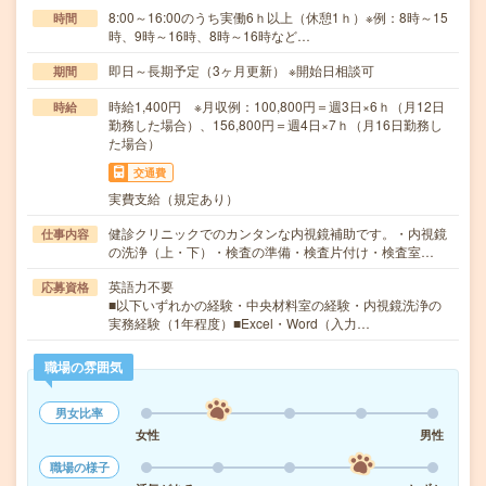
8:00～16:00のうち実働6ｈ以上（休憩1ｈ）※例：8時～15
時間
時、9時～16時、8時～16時など…
即日～長期予定（3ヶ月更新） ※開始日相談可
期間
時給1,400円 ※月収例：100,800円＝週3日×6ｈ（月12日
時給
勤務した場合）、156,800円＝週4日×7ｈ（月16日勤務し
た場合）
交通費
実費支給（規定あり）
健診クリニックでのカンタンな内視鏡補助です。・内視鏡
仕事内容
の洗浄（上・下）・検査の準備・検査片付け・検査室…
英語力不要
応募資格
■以下いずれかの経験・中央材料室の経験・内視鏡洗浄の
実務経験（1年程度）■Excel・Word（入力…
職場の雰囲気
男女比率
女性
男性
職場の様子