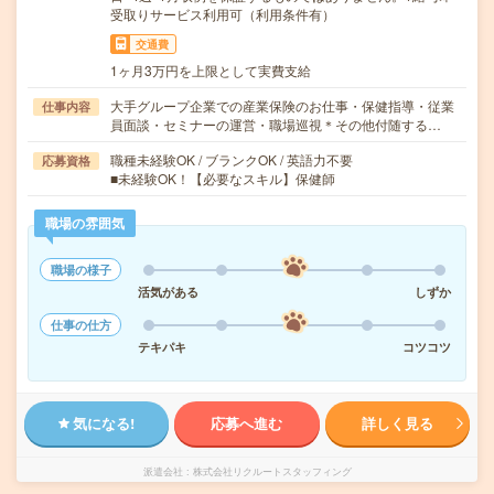
受取りサービス利用可（利用条件有）
交通費
1ヶ月3万円を上限として実費支給
大手グループ企業での産業保険のお仕事・保健指導・従業
仕事内容
員面談・セミナーの運営・職場巡視＊その他付随する…
職種未経験OK / ブランクOK / 英語力不要
応募資格
■未経験OK！【必要なスキル】保健師
職場の雰囲気
職場の様子
活気がある
しずか
仕事の仕方
テキパキ
コツコツ
気になる!
応募へ進む
詳しく見る
派遣会社
株式会社リクルートスタッフィング