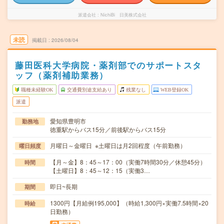
派遣会社
NichiBi 日美株式会社
未読
掲載日
2026/08/04
藤田医科大学病院・薬剤部でのサポートスタ
ッフ（薬剤補助業務）
職種未経験OK
交通費別途支給あり
残業なし
WEB登録OK
派遣
愛知県豊明市
勤務地
徳重駅からバス15分／前後駅からバス15分
月曜日～金曜日 ※土曜日は月2回程度（午前勤務）
曜日頻度
【月～金】8：45～17：00（実働7時間30分／休憩45分）
時間
【土曜日】8：45～12：15（実働3…
即日~長期
期間
1300円【月給例195,000】（時給1,300円×実働7.5時間×20
時給
日勤務）