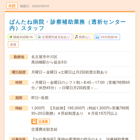
未読
掲載日
2026/08/04
ばんたね病院・診察補助業務（透析センター
内）スタッフ
職種未経験OK
交通費別途支給あり
残業なし
WEB登録OK
派遣
名古屋市中川区
勤務地
尾頭橋駅から徒歩3分
月曜日～金曜日 ※土曜日は月2回程度出勤あり
曜日頻度
＜月曜日～金曜日のシフト制＞8:45～17:00（実働7時間45
時間
分／休憩45分）＜日曜日月2回程度＞…
即日~長期
期間
1,300円 【月給例】195,000円（時給1,300円×実働7時間
時給
30×20日勤務）＃昇給制度あり ＃月収19万円以上
交通費
交通費全額支給
【お仕事内容】医師や看護師の指示のもと、診療補助業務
仕事内容