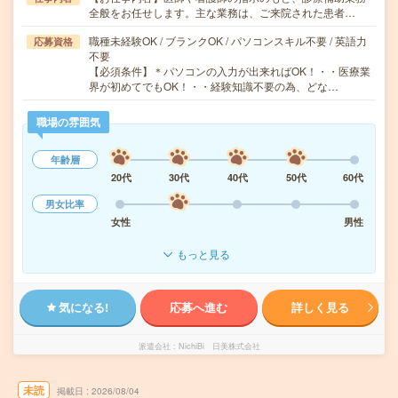
全般をお任せします。主な業務は、ご来院された患者…
職種未経験OK / ブランクOK / パソコンスキル不要 / 英語力
応募資格
不要
【必須条件】＊パソコンの入力が出来ればOK！・・医療業
界が初めてでもOK！・・経験知識不要の為、どな…
職場の雰囲気
年齢層
20代
30代
40代
50代
60代
男女比率
女性
男性
もっと見る
気になる!
応募へ進む
詳しく見る
派遣会社
NichiBi 日美株式会社
未読
掲載日
2026/08/04