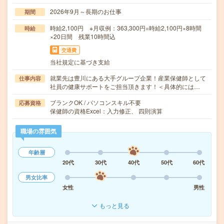
2026年9月～長期のお仕事
期間
時給2,100円 ※月収例：363,300円=時給2,100円×8時間
時給
×20日間 残業10時間込
交通費
当社規定に基づき支給
就業先は豊川にある大手グループ企業！産業保健師として
仕事内容
社員の健康サポートをご担当頂きます！＜具体的には…
ブランクOK / パソコンスキル不要
応募資格
保健師の資格Excel：入力修正、 四則演算
職場の雰囲気
年齢層
20代
30代
40代
50代
60代
男女比率
女性
男性
もっと見る