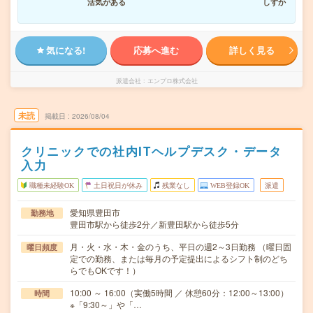
活気がある
しずか
気になる!
応募へ進む
詳しく見る
派遣会社
エンプロ株式会社
未読
掲載日
2026/08/04
クリニックでの社内ITヘルプデスク・データ
入力
職種未経験OK
土日祝日が休み
残業なし
WEB登録OK
派遣
愛知県豊田市
勤務地
豊田市駅から徒歩2分／新豊田駅から徒歩5分
月・火・水・木・金のうち、平日の週2～3日勤務 （曜日固
曜日頻度
定での勤務、または毎月の予定提出によるシフト制のどち
らでもOKです！）
10:00 ～ 16:00（実働5時間 ／ 休憩60分：12:00～13:00）
時間
※「9:30～」や「…