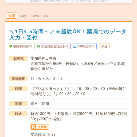
派遣会社
株式会社メディカル・コンシェルジュ 名古屋支社
未読
掲載日
2026/08/05
＼1日4.5時間～／未経験OK！薬局でのデータ
入力・受付
職種未経験OK
交通費別途支給あり
WEB登録OK
派遣
愛知県春日井市
勤務地
高蔵寺駅から車5分／神領駅から車8分／春日井(中央本線)
駅から車10分
月・火・木・金・土
曜日頻度
《下記より選べます！》1）16：00～20：30（実働4.5時
時間
間/休憩なし）2）09：30～20：0…
即日～長期
期間
時給1300円 ＊月収例：19万5000円（時給1300円×7時間
時給
30分×20日の場合）
交通費
支給(規定あり)