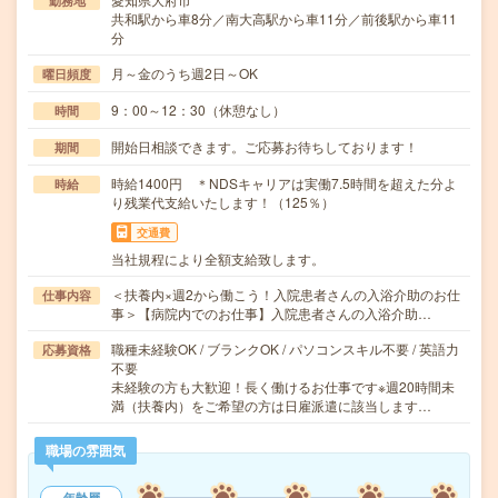
勤務地
共和駅から車8分／南大高駅から車11分／前後駅から車11
分
月～金のうち週2日～OK
曜日頻度
9：00～12：30（休憩なし）
時間
開始日相談できます。ご応募お待ちしております！
期間
時給1400円 ＊NDSキャリアは実働7.5時間を超えた分よ
時給
り残業代支給いたします！（125％）
交通費
当社規程により全額支給致します。
＜扶養内×週2から働こう！入院患者さんの入浴介助のお仕
仕事内容
事＞【病院内でのお仕事】入院患者さんの入浴介助…
職種未経験OK / ブランクOK / パソコンスキル不要 / 英語力
応募資格
不要
未経験の方も大歓迎！長く働けるお仕事です※週20時間未
満（扶養内）をご希望の方は日雇派遣に該当します…
職場の雰囲気
年齢層