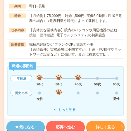
即日~長期
期間
【月給例】75,000円（時給1,500円×実働5.0時間×月10日勤
時給
務の場合） ※勤務日数や時間によって前後します。
【具体的な業務内容】院内のパソコンや周辺機器の起動・
仕事内容
接続・動作確認 電子カルテシステムの初期設定…
職種未経験OK / ブランクOK / 英語力不要
応募資格
【必須条件】実務経験は不問ですが、IT系（PC操作やネッ
トワーク設定など）に強い方、または得意な方E…
職場の雰囲気
年齢層
20代
30代
40代
50代
60代
男女比率
女性
男性
もっと見る
気になる!
応募へ進む
詳しく見る