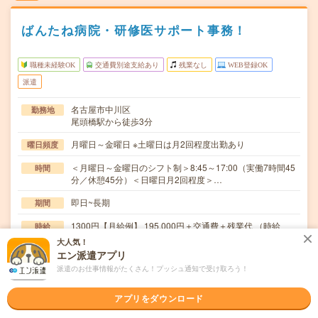
ばんたね病院・研修医サポート事務！
職種未経験OK
交通費別途支給あり
残業なし
WEB登録OK
派遣
名古屋市中川区
勤務地
尾頭橋駅から徒歩3分
月曜日～金曜日 ※土曜日は月2回程度出勤あり
曜日頻度
＜月曜日～金曜日のシフト制＞8:45～17:00（実働7時間45
時間
分／休憩45分）＜日曜日月2回程度＞…
即日~長期
期間
1300円【月給例】 195,000円＋交通費＋残業代 （時給
時給
1,300円×実働7.5時間×月20日勤務の場合） ⇒昇給制度あ
大人気！
り ★交通費全額支給 ★残業代別途支給
エン派遣アプリ
派遣のお仕事情報がたくさん！プッシュ通知で受け取ろう！
交通費
交通費全額支給
アプリをダウンロード
藤田医科大学ばんたね病院・臨床研修センターでの事務サ
仕事内容