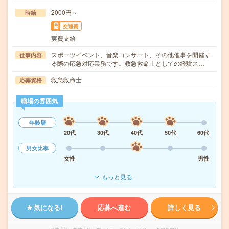
2000円～
時給
交通費
実費支給
スポーツイベント、音楽コンサート、その他催事を開催す
仕事内容
る際の応急対応業務です。救急救命士としての経験ス…
救急救命士
応募資格
職場の雰囲気
年齢層
20代
30代
40代
50代
60代
男女比率
女性
男性
もっと見る
気になる!
応募へ進む
詳しく見る