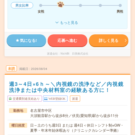
男女比率
女性
男性
もっと見る
気になる!
応募へ進む
詳しく見る
派遣会社
NichiBi 日美株式会社
未読
掲載日
2026/08/04
週3～4日×6ｈ～＼内視鏡の洗浄など／内視鏡
洗浄または中央材料室の経験ある方に！
交通費別途支給あり
WEB登録OK
派遣
名古屋市中区
勤務地
大須観音駅から徒歩8分／伏見(愛知県)駅から徒歩11分
日～土のうち週3日 または 週4日＜休日＞シフト制※GW・
曜日頻度
夏季・年末年始休暇あり（クリニックカレンダー準拠）