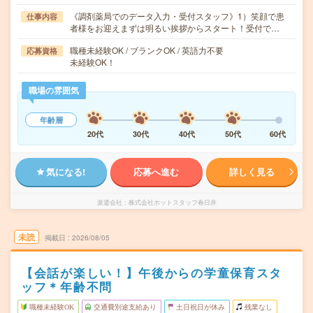
《調剤薬局でのデータ入力・受付スタッフ》1）笑顔で患
仕事内容
者様をお迎えまずは明るい挨拶からスタート！受付で…
職種未経験OK / ブランクOK / 英語力不要
応募資格
未経験OK！
職場の雰囲気
年齢層
20代
30代
40代
50代
60代
気になる!
応募へ進む
詳しく見る
派遣会社
株式会社ホットスタッフ春日井
未読
掲載日
2026/08/05
【会話が楽しい！】午後からの学童保育スタ
ッフ＊年齢不問
職種未経験OK
交通費別途支給あり
土日祝日が休み
残業なし