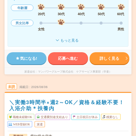
年齢層
20代
30代
40代
50代
60代
男女比率
女性
男性
もっと見る
気になる!
応募へ進む
詳しく見る
派遣会社
マンパワーグループ株式会社 ケアサービス事業部（学童）
未読
掲載日
2026/08/06
＼実働3時間半×週2～OK／資格＆経験不要！
入浴介助＊扶養内
職種未経験OK
交通費別途支給あり
土日祝日が休み
残業なし
WEB登録OK
派遣
愛知県大府市