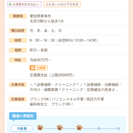
交通費別途支給あり
正社員への紹介予定派遣
愛知県東海市
勤務地
太田川駅から徒歩1分
月、木、金、土、日
曜日頻度
9：30～18：30（休憩90分 13:00～14:30）
時間
即日～長期
期間
月給30万円～
時給
交通費
交通費支給（上限20000円）
＼＊診療補助・クリーニング＊／＊診療補助・治療補助・
仕事内容
片付け・滅菌業務＊クリーニング・定期健診の患者さ…
ブランクOK / パソコンスキル不要 / 英語力不要
応募資格
歯科衛生士、ブランクOK！
職場の雰囲気
年齢層