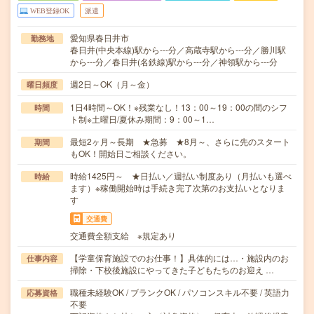
WEB登録OK
派遣
愛知県春日井市
勤務地
春日井(中央本線)駅から---分／高蔵寺駅から---分／勝川駅
から---分／春日井(名鉄線)駅から---分／神領駅から---分
週2日～OK（月～金）
曜日頻度
1日4時間～OK！※残業なし！13：00～19：00の間のシフ
時間
ト制※土曜日/夏休み期間：9：00～1…
最短2ヶ月～長期 ★急募 ★8月～、さらに先のスタート
期間
もOK！開始日ご相談ください。
時給1425円～ ★日払い／週払い制度あり（月払いも選べ
時給
ます）※稼働開始時は手続き完了次第のお支払いとなりま
す
交通費
交通費全額支給 ※規定あり
【学童保育施設でのお仕事！】具体的には…・施設内のお
仕事内容
掃除・下校後施設にやってきた子どもたちのお迎え …
職種未経験OK / ブランクOK / パソコンスキル不要 / 英語力
応募資格
不要