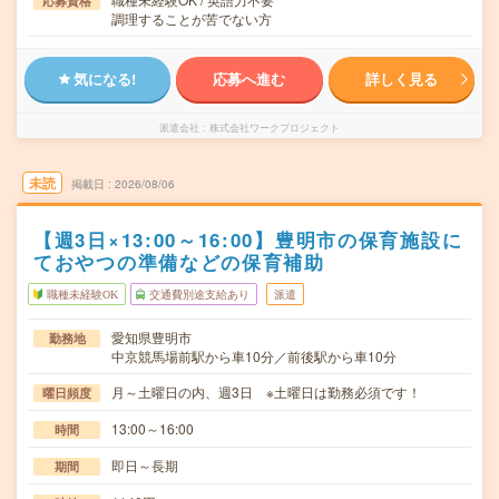
応募資格
調理することが苦でない方
気になる!
応募へ進む
詳しく見る
派遣会社
株式会社ワークプロジェクト
未読
掲載日
2026/08/06
【週3日×13:00～16:00】豊明市の保育施設に
ておやつの準備などの保育補助
職種未経験OK
交通費別途支給あり
派遣
愛知県豊明市
勤務地
中京競馬場前駅から車10分／前後駅から車10分
月～土曜日の内、週3日 ※土曜日は勤務必須です！
曜日頻度
13:00～16:00
時間
即日～長期
期間