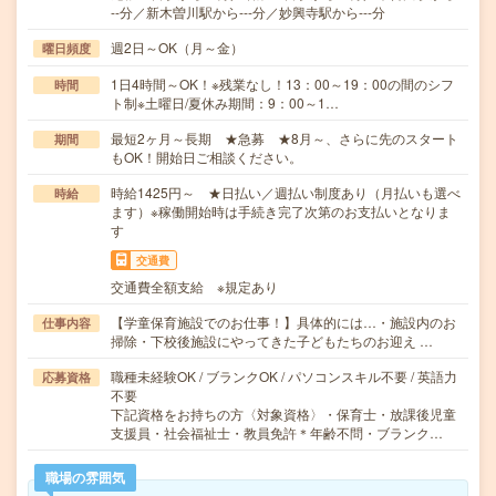
--分／新木曽川駅から---分／妙興寺駅から---分
週2日～OK（月～金）
曜日頻度
1日4時間～OK！※残業なし！13：00～19：00の間のシフ
時間
ト制※土曜日/夏休み期間：9：00～1…
最短2ヶ月～長期 ★急募 ★8月～、さらに先のスタート
期間
もOK！開始日ご相談ください。
時給1425円～ ★日払い／週払い制度あり（月払いも選べ
時給
ます）※稼働開始時は手続き完了次第のお支払いとなりま
す
交通費
交通費全額支給 ※規定あり
【学童保育施設でのお仕事！】具体的には…・施設内のお
仕事内容
掃除・下校後施設にやってきた子どもたちのお迎え …
職種未経験OK / ブランクOK / パソコンスキル不要 / 英語力
応募資格
不要
下記資格をお持ちの方〈対象資格〉・保育士・放課後児童
支援員・社会福祉士・教員免許＊年齢不問・ブランク…
職場の雰囲気