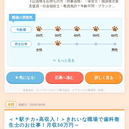
下記資格をお持ちの方〈対象資格〉・保育士・放課後児童
支援員・社会福祉士・教員免許＊年齢不問・ブランク…
職場の雰囲気
年齢層
20代
30代
40代
50代
60代
男女比率
女性
男性
もっと見る
気になる!
応募へ進む
詳しく見る
派遣会社
マンパワーグループ株式会社 ケアサービス事業部（学童）
未読
掲載日
2026/08/05
＜＊駅チカ×高収入！＞きれいな職場で歯科衛
生士のお仕事！月収30万円～