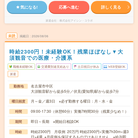
気になる!
応募へ進む
詳しく見る
派遣会社
株式会社アイシン・コラボ
未読
掲載日
2026/08/06
時給2300円！未経験OK！残業ほぼなし▼大
須観音での医療・介護系
職種未経験OK
交通費別途支給あり
土日祝日が休み
WEB登録OK
派遣
名古屋市中区
勤務地
大須観音駅から徒歩5分／伏見(愛知県)駅から徒歩7分
月～金／週3日 ※必ず勤務する曜日：月・水・金
曜日頻度
09:00-17:30（休憩60分）実働7時間30分（残業少なめ！）
時間
即日～長期 ※開始日相談OK
期間
時給2300円 月収例 20万円 時給2300円×実働7h30m×週3
時給
日×4週 ※月収例を保証するものではありません。※給与即