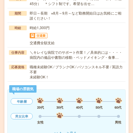
45分） ＊シフト制です。希望を出せ…
即日～長期 ※8月～9月～など勤務開始日はお気軽にご相
期間
談ください！
時給1,300円
時給
交通費
交通費全額支給
＼キレイな病院でのサポート作業！／具体的には・・・・
仕事内容
病院内の備品や書類の移動・ベッドメイキング・食事…
職種未経験OK / ブランクOK / パソコンスキル不要 / 英語力
応募資格
不要
未経験OK！
職場の雰囲気
年齢層
20代
30代
40代
50代
60代
男女比率
女性
男性
もっと見る