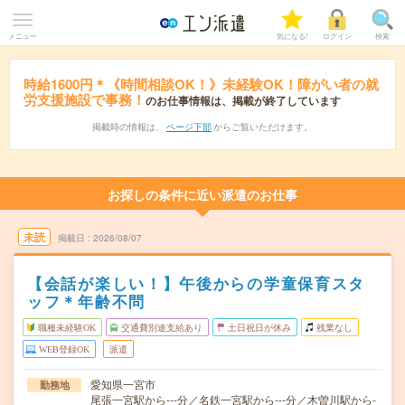
メニュー
気になる!
ログイン
検索
時給1600円＊《時間相談OK！》未経験OK！障がい者の就
労支援施設で事務！
のお仕事情報は、掲載が終了しています
掲載時の情報は、
ページ下部
からご覧いただけます。
お探しの条件に近い派遣のお仕事
未読
掲載日
2026/08/07
【会話が楽しい！】午後からの学童保育スタ
ッフ＊年齢不問
職種未経験OK
交通費別途支給あり
土日祝日が休み
残業なし
WEB登録OK
派遣
愛知県一宮市
勤務地
尾張一宮駅から---分／名鉄一宮駅から---分／木曽川駅から-