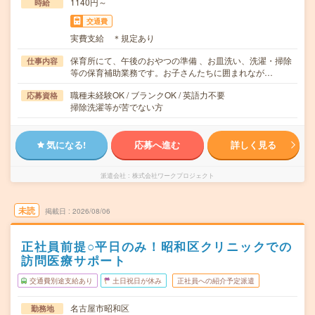
1140円～
時給
交通費
実費支給 ＊規定あり
保育所にて、午後のおやつの準備 、お皿洗い、洗濯・掃除
仕事内容
等の保育補助業務です。お子さんたちに囲まれなが…
職種未経験OK / ブランクOK / 英語力不要
応募資格
掃除洗濯等が苦でない方
気になる!
応募へ進む
詳しく見る
派遣会社
株式会社ワークプロジェクト
未読
掲載日
2026/08/06
正社員前提○平日のみ！昭和区クリニックでの
訪問医療サポート
交通費別途支給あり
土日祝日が休み
正社員への紹介予定派遣
名古屋市昭和区
勤務地