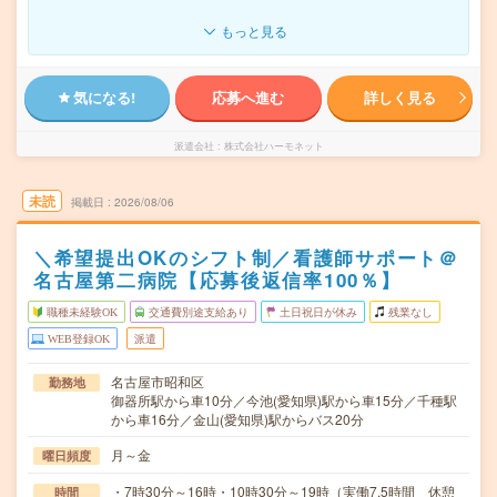
もっと見る
気になる!
応募へ進む
詳しく見る
派遣会社
株式会社ハーモネット
未読
掲載日
2026/08/06
＼希望提出OKのシフト制／看護師サポート＠
名古屋第二病院【応募後返信率100％】
職種未経験OK
交通費別途支給あり
土日祝日が休み
残業なし
WEB登録OK
派遣
名古屋市昭和区
勤務地
御器所駅から車10分／今池(愛知県)駅から車15分／千種駅
から車16分／金山(愛知県)駅からバス20分
月～金
曜日頻度
・7時30分～16時・10時30分～19時（実働7.5時間 休憩
時間