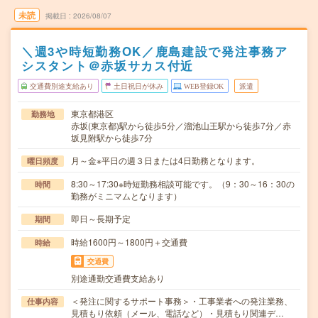
未読
掲載日
2026/08/07
＼週3や時短勤務OK／鹿島建設で発注事務ア
シスタント＠赤坂サカス付近
交通費別途支給あり
土日祝日が休み
WEB登録OK
派遣
東京都港区
勤務地
赤坂(東京都)駅から徒歩5分／溜池山王駅から徒歩7分／赤
坂見附駅から徒歩7分
月～金※平日の週３日または4日勤務となります。
曜日頻度
8:30～17:30※時短勤務相談可能です。（9：30～16：30の
時間
勤務がミニマムとなります）
即日～長期予定
期間
時給1600円～1800円＋交通費
時給
交通費
別途通勤交通費支給あり
＜発注に関するサポート事務＞・工事業者への発注業務、
仕事内容
見積もり依頼（メール、電話など）・見積もり関連デ…