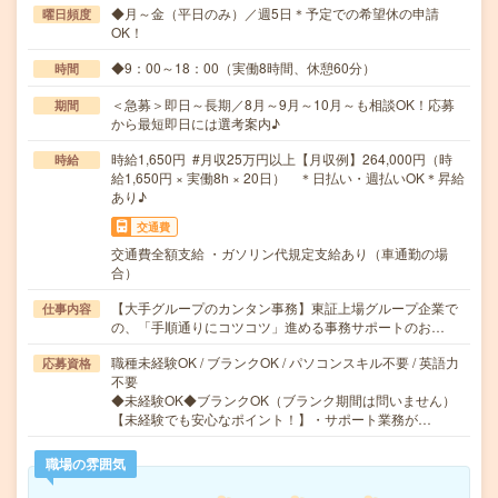
◆月～金（平日のみ）／週5日＊予定での希望休の申請
曜日頻度
OK！
◆9：00～18：00（実働8時間、休憩60分）
時間
＜急募＞即日～長期／8月～9月～10月～も相談OK！応募
期間
から最短即日には選考案内♪
時給1,650円 #月収25万円以上【月収例】264,000円（時
時給
給1,650円 × 実働8h × 20日） ＊日払い・週払いOK＊昇給
あり♪
交通費
交通費全額支給 ・ガソリン代規定支給あり（車通勤の場
合）
【大手グループのカンタン事務】東証上場グループ企業で
仕事内容
の、「手順通りにコツコツ」進める事務サポートのお…
職種未経験OK / ブランクOK / パソコンスキル不要 / 英語力
応募資格
不要
◆未経験OK◆ブランクOK（ブランク期間は問いません）
【未経験でも安心なポイント！】・サポート業務が…
職場の雰囲気