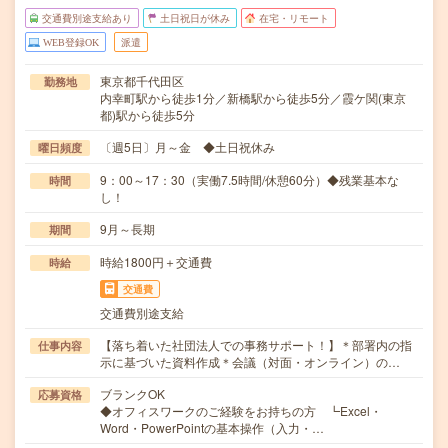
交通費別途支給あり
土日祝日が休み
在宅・リモート
WEB登録OK
派遣
東京都千代田区
勤務地
内幸町駅から徒歩1分／新橋駅から徒歩5分／霞ケ関(東京
都)駅から徒歩5分
〔週5日〕月～金 ◆土日祝休み
曜日頻度
9：00～17：30（実働7.5時間/休憩60分）◆残業基本な
時間
し！
9月～長期
期間
時給1800円＋交通費
時給
交通費
交通費別途支給
【落ち着いた社団法人での事務サポート！】＊部署内の指
仕事内容
示に基づいた資料作成＊会議（対面・オンライン）の…
ブランクOK
応募資格
◆オフィスワークのご経験をお持ちの方 ┗Excel・
Word・PowerPointの基本操作（入力・…