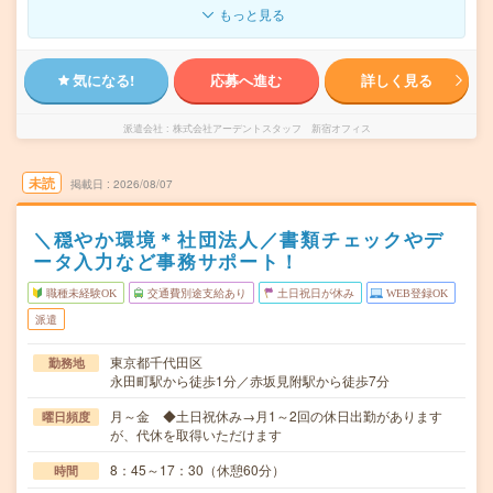
もっと見る
気になる!
応募へ進む
詳しく見る
派遣会社
株式会社アーデントスタッフ 新宿オフィス
未読
掲載日
2026/08/07
＼穏やか環境＊社団法人／書類チェックやデ
ータ入力など事務サポート！
職種未経験OK
交通費別途支給あり
土日祝日が休み
WEB登録OK
派遣
東京都千代田区
勤務地
永田町駅から徒歩1分／赤坂見附駅から徒歩7分
月～金 ◆土日祝休み→月1～2回の休日出勤があります
曜日頻度
が、代休を取得いただけます
8：45～17：30（休憩60分）
時間