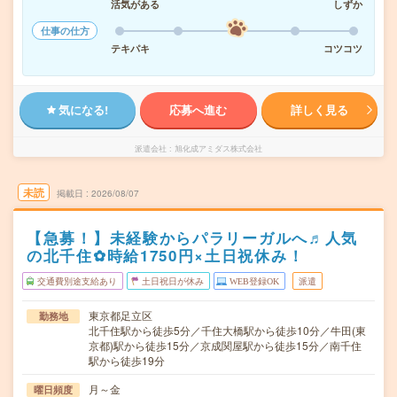
活気がある
しずか
仕事の仕方
テキパキ
コツコツ
気になる!
応募へ進む
詳しく見る
派遣会社
旭化成アミダス株式会社
未読
掲載日
2026/08/07
【急募！】未経験からパラリーガルへ♬人気
の北千住✿時給1750円×土日祝休み！
交通費別途支給あり
土日祝日が休み
WEB登録OK
派遣
東京都足立区
勤務地
北千住駅から徒歩5分／千住大橋駅から徒歩10分／牛田(東
京都)駅から徒歩15分／京成関屋駅から徒歩15分／南千住
駅から徒歩19分
月～金
曜日頻度