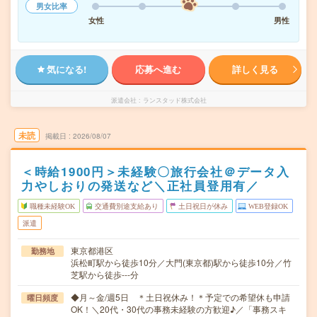
男女比率
女性
男性
気になる!
応募へ進む
詳しく見る
派遣会社
ランスタッド株式会社
未読
掲載日
2026/08/07
＜時給1900円＞未経験〇旅行会社＠データ入
力やしおりの発送など＼正社員登用有／
職種未経験OK
交通費別途支給あり
土日祝日が休み
WEB登録OK
派遣
東京都港区
勤務地
浜松町駅から徒歩10分／大門(東京都)駅から徒歩10分／竹
芝駅から徒歩---分
◆月～金/週5日 ＊土日祝休み！＊予定での希望休も申請
曜日頻度
OK！＼20代・30代の事務未経験の方歓迎♪／「事務スキ