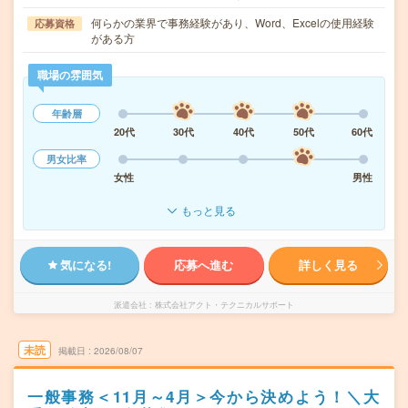
何らかの業界で事務経験があり、Word、Excelの使用経験
応募資格
がある方
職場の雰囲気
年齢層
20代
30代
40代
50代
60代
男女比率
女性
男性
もっと見る
気になる!
応募へ進む
詳しく見る
派遣会社
株式会社アクト・テクニカルサポート
未読
掲載日
2026/08/07
一般事務＜11月～4月＞今から決めよう！＼大