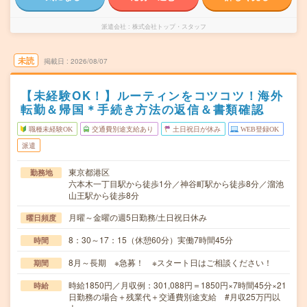
派遣会社
株式会社トップ・スタッフ
未読
掲載日
2026/08/07
【未経験OK！】ルーティンをコツコツ！海外
転勤＆帰国＊手続き方法の返信＆書類確認
職種未経験OK
交通費別途支給あり
土日祝日が休み
WEB登録OK
派遣
東京都港区
勤務地
六本木一丁目駅から徒歩1分／神谷町駅から徒歩8分／溜池
山王駅から徒歩8分
月曜～金曜の週5日勤務/土日祝日休み
曜日頻度
8：30～17：15（休憩60分）実働7時間45分
時間
8月～長期 ※急募！ ※スタート日はご相談ください！
期間
時給1850円／月収例：301,088円＝1850円×7時間45分×21
時給
日勤務の場合＋残業代＋交通費別途支給 #月収25万円以