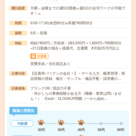
月曜～金曜までの週5日勤務☕︎週3日の在宅ワークが可能で
曜日頻度
す！☕︎
9:00-17:30(休憩60分)※実働7時間30分
時間
9月～長期
期間
時給1800円／月収例：283,500円＝1,800円×7時間30分
時給
×21日勤務の場合＋残業代、交通費 #月収25万円以上
交通費
実費支給／当社規定あり
【定着率バツグンの会社！】・データ入力、帳票管理・商
仕事内容
品情報の登録、修正・サンプル・備品手配・請求書の…
ブランクOK / 英語力不要
応募資格
・何かしらの事務経験がある方（職種・業界は問いませ
ん！）・Excel：VLOOKUP関数（一から組め…
職場の雰囲気
年齢層
20代
30代
40代
50代
60代