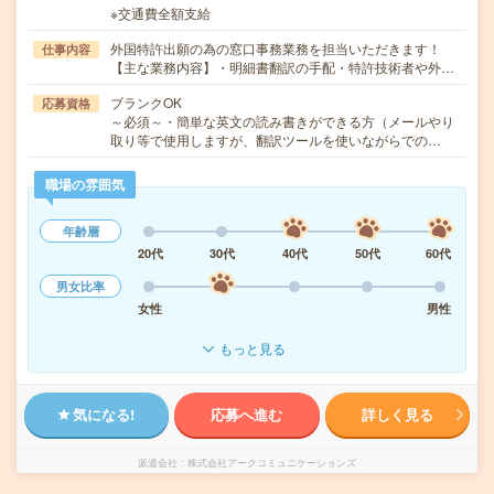
※交通費全額支給
外国特許出願の為の窓口事務業務を担当いただきます！
仕事内容
【主な業務内容】・明細書翻訳の手配・特許技術者や外…
ブランクOK
応募資格
～必須～・簡単な英文の読み書きができる方（メールやり
取り等で使用しますが、翻訳ツールを使いながらでの…
職場の雰囲気
年齢層
20代
30代
40代
50代
60代
男女比率
女性
男性
もっと見る
気になる!
応募へ進む
詳しく見る
派遣会社
株式会社アークコミュニケーションズ