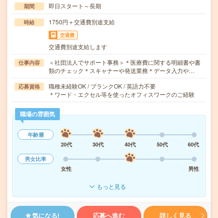
即日スタート～長期
期間
1750円＋交通費別途支給
時給
交通費
交通費別途支給します
＜社団法人でサポート事務＞＊医療費に関する明細書や書
仕事内容
類のチェック＊スキャナーや発送業務＊データ入力や…
職種未経験OK / ブランクOK / 英語力不要
応募資格
＊ワード・エクセル等を使ったオフィスワークのご経験
職場の雰囲気
年齢層
20代
30代
40代
50代
60代
男女比率
女性
男性
もっと見る
気になる!
応募へ進む
詳しく見る