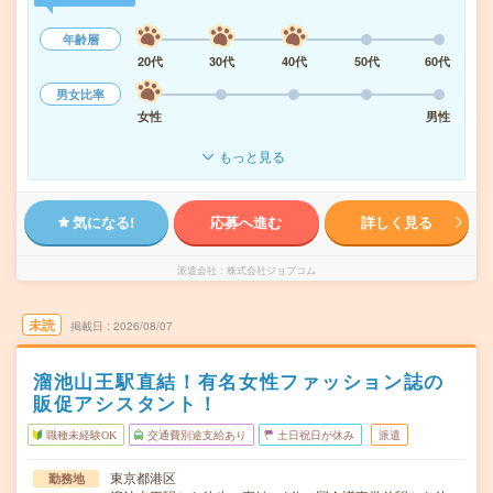
年齢層
20代
30代
40代
50代
60代
男女比率
女性
男性
もっと見る
気になる!
応募へ進む
詳しく見る
派遣会社
株式会社ジョブコム
未読
掲載日
2026/08/07
溜池山王駅直結！有名女性ファッション誌の
販促アシスタント！
職種未経験OK
交通費別途支給あり
土日祝日が休み
派遣
東京都港区
勤務地