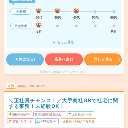
年齢層
20代
30代
40代
50代
60代
男女比率
女性
男性
もっと見る
気になる!
応募へ進む
詳しく見る
派遣会社
株式会社アヴァンティスタッフ
未読
掲載日
2026/08/07
＼正社員チャンス！／大手商社GRで社宅に関
する事務！未経験OK！
職種未経験OK
交通費別途支給あり
土日祝日が休み
在宅・リモート
WEB登録OK
正社員への紹介予定派遣