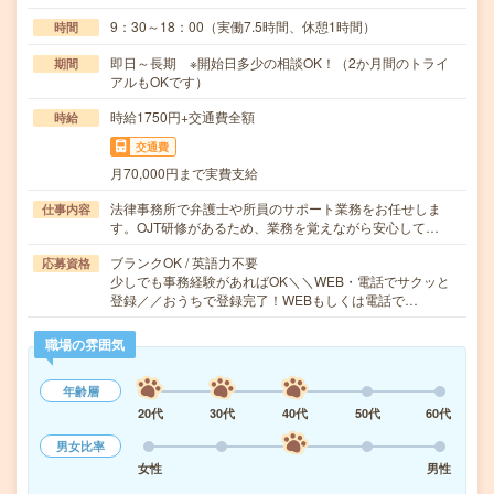
9：30～18：00（実働7.5時間、休憩1時間）
時間
即日～長期 ※開始日多少の相談OK！（2か月間のトライ
期間
アルもOKです）
時給1750円+交通費全額
時給
交通費
月70,000円まで実費支給
法律事務所で弁護士や所員のサポート業務をお任せしま
仕事内容
す。OJT研修があるため、業務を覚えながら安心して…
ブランクOK / 英語力不要
応募資格
少しでも事務経験があればOK＼＼WEB・電話でサクッと
登録／／おうちで登録完了！WEBもしくは電話で…
職場の雰囲気
年齢層
20代
30代
40代
50代
60代
男女比率
女性
男性