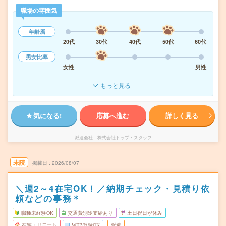
職場の雰囲気
年齢層
20代
30代
40代
50代
60代
男女比率
女性
男性
もっと見る
気になる!
応募へ進む
詳しく見る
派遣会社
株式会社トップ・スタッフ
未読
掲載日
2026/08/07
＼週2～4在宅OK！／納期チェック・見積り依
頼などの事務＊
職種未経験OK
交通費別途支給あり
土日祝日が休み
在宅・リモート
WEB登録OK
派遣