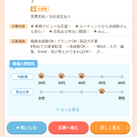
上
交通費
実費支給／当社規定あり
☘ 事務デビューを応援！ ☘ ルーティンだから未経験さん
仕事内容
も安心！ ☘ 活気ある明るい職場！ ☘ みん…
職種未経験OK / ブランクOK / 英語力不要
応募資格
#初めての派遣歓迎 ＜未経験OK＞ ・Word：入力・編
集、Excel：並び替えができればOK！ 少…
職場の雰囲気
年齢層
20代
30代
40代
50代
60代
男女比率
女性
男性
もっと見る
気になる!
応募へ進む
詳しく見る