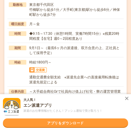
東京都千代田区
勤務地
竹橋駅から徒歩1分／大手町(東京都)駅から徒歩6分／神保
町駅から徒歩7分
月～金
曜日頻度
◆9:15～17:30（休憩1時間、実働7時間15分）※残業20時
時間
間程度【在宅】週0～2回程度あり
9月1日～（最長6ヶ月の派遣後、双方合意の上、正社員と
期間
して採用予定）
時給1800円～
時給
交通費
通勤交通費全額支給 ※派遣先企業への直接雇用転換後は
派遣先規定による
～大手総合商社Grで社員向け借上げ社宅・寮の運営管理業
仕事内容
務～・グループ社員が利用する社員寮・社宅への入…
大人気！
エン派遣アプリ
職種未経験OK / 英語力不要
応募資格
◆営業経験（建設・不動産・リフォーム業界経験尚可）◆
派遣のお仕事情報がたくさん！プッシュ通知で受け取ろう！
四大卒以上
アプリをダウンロード
職場の雰囲気