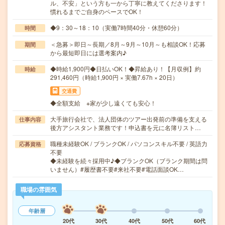
ル、不安」という方も一から丁寧に教えてくださります！
慣れるまでご自身のペースでOK！
◆9：30～18：10（実働7時間40分・休憩60分）
時間
＜急募＞即日～長期／8月～9月～10月～も相談OK！応募
期間
から最短即日には選考案内♪
◆時給1,900円◆日払いOK！◆昇給あり！【月収例】約
時給
291,460円（時給1,900円 × 実働7.67h × 20日）
交通費
◆全額支給 ※家が少し遠くても安心！
大手旅行会社で、法人団体のツアー出発前の準備を支える
仕事内容
後方アシスタント業務です！申込書を元に名簿リスト…
職種未経験OK / ブランクOK / パソコンスキル不要 / 英語力
応募資格
不要
◆未経験を続々採用中♪◆ブランクOK（ブランク期間は問
いません）#履歴書不要#来社不要#電話面談OK…
職場の雰囲気
年齢層
20代
30代
40代
50代
60代