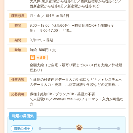
大久保(東京都)駅から徒歩5分／西武新宿駅から徒歩5分／
西新宿駅から徒歩8分／新宿駅から徒歩10分
月～金 ／ 週4日 or 週5日
曜日頻度
9:00～18:00（休憩60分）✦時短勤務OK✦ 1時間程度
時間
例）「9:00-17:00」「10:…
9月中旬～長期
期間
時給1800円＋交
時給
交通費
全額支給（ご自宅～最寄り駅までのバス代も支給／弊社規
程あり）
＼建物の検査内容データ入力や窓口など＊／▼システムへ
仕事内容
のデータ入力・更新 …商業施設や学校などの定期検…
職種未経験OK / ブランクOK / 英語力不要
応募資格
＼未経験OK／WordやExcelへのフォーマット入力が可能な
方
職場の雰囲気
職場の様子