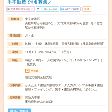
手不動産で3名募集／
交通費別途支給あり
土日祝日が休み
WEB登録OK
派遣
東京都港区
勤務地
浜松町駅から徒歩5分／大門(東京都)駅から徒歩5分／竹芝
駅から徒歩6分
月～金
曜日頻度
9:30～18:00（休憩1時間、実働7.5時間）※残業20時間程度
時間
11月1日～2027年4月30日（予定）
期間
時給1750円～ 月収例:約27.5万円（1750円×7.5h×21日）
時給
+残業代
交通費
通勤交通費全額支給
かんたん！書類の整理やデータ入力のシンプル事務▼書類
仕事内容
整理・ファイリング、製本▼書類のPDF化（ボタン…
英語力不要
応募資格
事務経験があればOK
職場の雰囲気