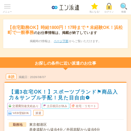
メニュー
気になる!
ログイン
検索
【在宅勤務OK】時給1800円！17時まで＊未経験OK！浜松
町で一般事務
のお仕事情報は、掲載が終了しています
掲載時の情報は、
ページ下部
からご覧いただけます。
お探しの条件に近い派遣のお仕事
未読
掲載日
2026/08/07
【週3在宅OK！】スポーツブランド⚑商品入
力＆サンプル手配！見た目自由❁
交通費別途支給あり
土日祝日が休み
在宅・リモート
WEB登録OK
派遣
東京都港区
勤務地
表参道駅から徒歩4分／外苑前駅から徒歩6分