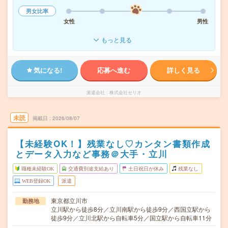
男女比率
女性
男性
もっと見る
気になる!
応募へ進む
詳しく見る
派遣会社
株式会社セリオ
未読
掲載日
2026/08/07
【未経験OK！】残業なし♡カンタン書類作成
とデータ入力など事務＠大手・立川
職種未経験OK
交通費別途支給あり
土日祝日が休み
残業なし
WEB登録OK
派遣
東京都立川市
勤務地
立川駅から徒歩8分／立川南駅から徒歩9分／西国立駅から
徒歩9分／立川北駅から自転車5分／国立駅から自転車11分