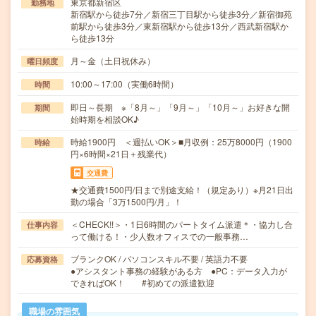
東京都新宿区
勤務地
新宿駅から徒歩7分／新宿三丁目駅から徒歩3分／新宿御苑
前駅から徒歩3分／東新宿駅から徒歩13分／西武新宿駅か
ら徒歩13分
月～金（土日祝休み）
曜日頻度
10:00～17:00（実働6時間）
時間
即日～長期 ※「8月～」「9月～」「10月～」お好きな開
期間
始時期を相談OK♪
時給1900円 ＜週払いOK＞■月収例：25万8000円（1900
時給
円×6時間×21日＋残業代）
交通費
★交通費1500円/日まで別途支給！（規定あり）※月21日出
勤の場合「3万1500円/月」！
＜CHECK!!＞・1日6時間のパートタイム派遣＊・協力し合
仕事内容
って働ける！・少人数オフィスでの一般事務…
ブランクOK / パソコンスキル不要 / 英語力不要
応募資格
●アシスタント事務の経験がある方 ●PC：データ入力が
できればOK！ #初めての派遣歓迎
職場の雰囲気