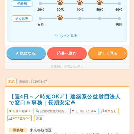
年齢層
20代
30代
40代
50代
60代
男女比率
女性
男性
もっと見る
気になる!
応募へ進む
詳しく見る
派遣会社
株式会社セリオ
未読
掲載日
2026/08/07
【週4日～／時短OK☄】建築系公益財団法人
で窓口＆事務｜長期安定☘︎
職種未経験OK
交通費別途支給あり
土日祝日が休み
残業なし
WEB登録OK
派遣
東京都新宿区
勤務地