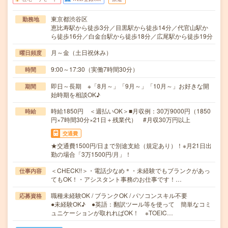
東京都渋谷区
勤務地
恵比寿駅から徒歩3分／目黒駅から徒歩14分／代官山駅か
ら徒歩16分／白金台駅から徒歩18分／広尾駅から徒歩19分
月～金（土日祝休み）
曜日頻度
9:00～17:30（実働7時間30分）
時間
即日～長期 ※「8月～」「9月～」「10月～」お好きな開
期間
始時期を相談OK♪
時給1850円 ＜週払いOK＞■月収例：30万9000円（1850
時給
円×7時間30分×21日＋残業代） #月収30万円以上
交通費
★交通費1500円/日まで別途支給（規定あり）！※月21日出
勤の場合「3万1500円/月」！
＜CHECK!!＞・電話少なめ＊・未経験でもブランクがあっ
仕事内容
てもOK！・アシスタント事務のお仕事です！…
職種未経験OK / ブランクOK / パソコンスキル不要
応募資格
●未経験OK♪ ●英語：翻訳ツール等を使って 簡単なコミ
ュニケーションが取れればOK！ ※TOEIC…