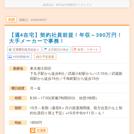
派遣会社
株式会社博報堂ＤＹキャプコ
未読
掲載日
2026/08/07
【週4在宅】契約社員前提！年収～390万円！
大手メーカーで事務！
交通費別途支給あり
土日祝日が休み
在宅・リモート
WEB登録OK
紹介予定派遣
東京都大田区
勤務地
下丸子駅から徒歩8分／武蔵小杉駅からバス10分／武蔵新
田駅から徒歩15分／千鳥町駅から徒歩15分
月～金
曜日頻度
8:30～17:00(実働7時間30分、休憩1時間）
時間
10月～長期（最長6ヶ月の派遣期間後、双方合意のもと契
期間
約社員切り替え予定）※10月中旬や11月～も！
1850円
時給
交通費