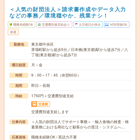
＜人気の財団法人＞請求書作成やデータ入力
などの事務／環境穏やか、残業ナシ！
職種未経験OK
交通費別途支給あり
土日祝日が休み
WEB登録OK
派遣
東京都中央区
勤務地
茅場町駅から徒歩5分／日本橋(東京都)駅から徒歩7分／八
丁堀(東京都)駅から徒歩7分
月～金
曜日頻度
9：00～17：45（休憩60分）
時間
即日～長期
期間
1750円＋交通費別途支給
時給
交通費
交通費別途支給します
＜人気の財団法人でサポート事務＞・輸入食物の検査・検
仕事内容
量業務における商社など顧客からの受注・システムへ…
職種未経験OK / 英語力不要
応募資格