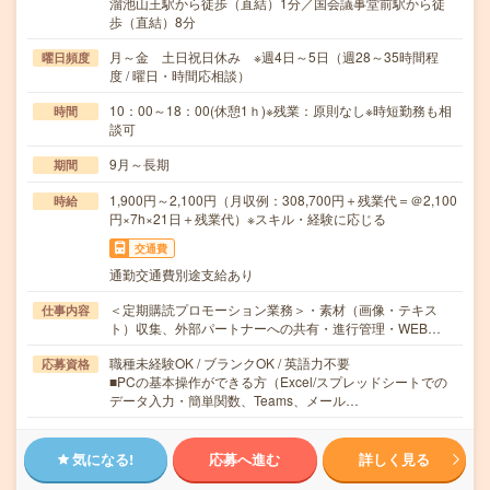
溜池山王駅から徒歩（直結）1分／国会議事堂前駅から徒
歩（直結）8分
月～金 土日祝日休み ※週4日～5日（週28～35時間程
曜日頻度
度 / 曜日・時間応相談）
10：00～18：00(休憩1ｈ)※残業：原則なし※時短勤務も相
時間
談可
9月～長期
期間
1,900円～2,100円（月収例：308,700円＋残業代＝＠2,100
時給
円×7h×21日＋残業代）※スキル・経験に応じる
交通費
通勤交通費別途支給あり
＜定期購読プロモーション業務＞・素材（画像・テキス
仕事内容
ト）収集、外部パートナーへの共有・進行管理・WEB…
職種未経験OK / ブランクOK / 英語力不要
応募資格
■PCの基本操作ができる方（Excel/スプレッドシートでの
データ入力・簡単関数、Teams、メール…
気になる!
応募へ進む
詳しく見る