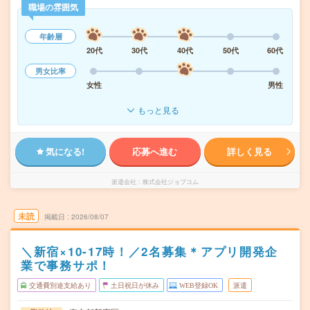
職場の雰囲気
年齢層
20代
30代
40代
50代
60代
男女比率
女性
男性
もっと見る
気になる!
応募へ進む
詳しく見る
派遣会社
株式会社ジョブコム
未読
掲載日
2026/08/07
＼新宿×10-17時！／2名募集＊アプリ開発企
業で事務サポ！
交通費別途支給あり
土日祝日が休み
WEB登録OK
派遣