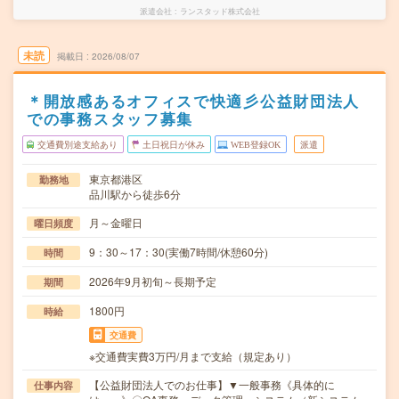
派遣会社
ランスタッド株式会社
未読
掲載日
2026/08/07
＊開放感あるオフィスで快適彡公益財団法人
での事務スタッフ募集
交通費別途支給あり
土日祝日が休み
WEB登録OK
派遣
東京都港区
勤務地
品川駅から徒歩6分
月～金曜日
曜日頻度
9：30～17：30(実働7時間/休憩60分)
時間
2026年9月初旬～長期予定
期間
1800円
時給
交通費
※交通費実費3万円/月まで支給（規定あり）
【公益財団法人でのお仕事】▼一般事務《具体的に
仕事内容