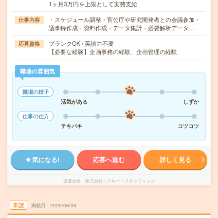
1ヶ月3万円を上限として実費支給
・スケジュール調整・官公庁や研究開発者との会議参加・
仕事内容
議事録作成・資料作成・データ集計・必要解析データ…
ブランクOK / 英語力不要
応募資格
【必要な経験】企画事務の経験、企画管理の経験
職場の雰囲気
職場の様子
活気がある
しずか
仕事の仕方
テキパキ
コツコツ
気になる!
応募へ進む
詳しく見る
派遣会社
株式会社リクルートスタッフィング
未読
掲載日
2026/08/06