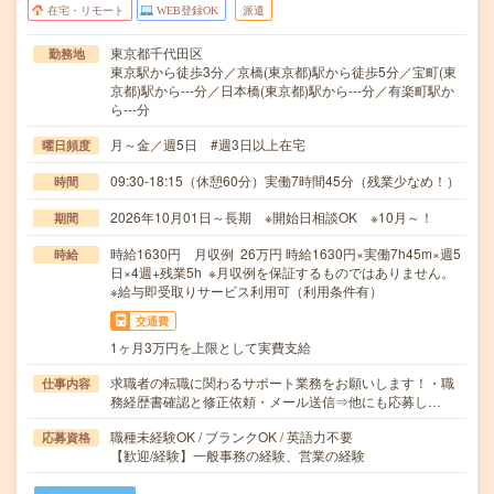
在宅・リモート
WEB登録OK
派遣
東京都千代田区
勤務地
東京駅から徒歩3分／京橋(東京都)駅から徒歩5分／宝町(東
京都)駅から---分／日本橋(東京都)駅から---分／有楽町駅か
ら---分
月～金／週5日 #週3日以上在宅
曜日頻度
09:30-18:15（休憩60分）実働7時間45分（残業少なめ！）
時間
2026年10月01日～長期 ※開始日相談OK ※10月～！
期間
時給1630円 月収例 26万円 時給1630円×実働7h45m×週5
時給
日×4週+残業5h ※月収例を保証するものではありません。
※給与即受取りサービス利用可（利用条件有）
交通費
1ヶ月3万円を上限として実費支給
求職者の転職に関わるサポート業務をお願いします！・職
仕事内容
務経歴書確認と修正依頼・メール送信⇒他にも応募し…
職種未経験OK / ブランクOK / 英語力不要
応募資格
【歓迎/経験】一般事務の経験、営業の経験