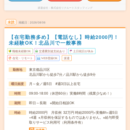
派遣会社
株式会社リクルートスタッフィング
未読
掲載日
2026/08/06
【在宅勤務多め】【電話なし】時給2000円！
未経験OK！北品川で一般事務
職種未経験OK
交通費別途支給あり
土日祝日が休み
在宅・リモート
WEB登録OK
派遣
東京都品川区
勤務地
北品川駅から徒歩7分／品川駅から徒歩9分
月～金／週5日 #週3日以上在宅
曜日頻度
09:00-18:00（休憩60分）実働8時間（残業少なめ！）
時間
即日～長期 ※開始日相談OK
期間
時給2000円 月収例 32万円 時給2000円×実働8h×週5日
時給
×4週 ※月収例を保証するものではありません。※給与即受
取りサービス利用可（利用条件有）