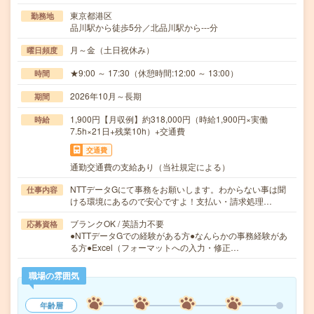
東京都港区
勤務地
品川駅から徒歩5分／北品川駅から---分
月～金（土日祝休み）
曜日頻度
★9:00 ～ 17:30（休憩時間:12:00 ～ 13:00）
時間
2026年10月～長期
期間
1,900円【月収例】約318,000円（時給1,900円×実働
時給
7.5h×21日+残業10h）+交通費
交通費
通勤交通費の支給あり（当社規定による）
NTTデータGにて事務をお願いします。わからない事は聞
仕事内容
ける環境にあるので安心ですよ！支払い・請求処理…
ブランクOK / 英語力不要
応募資格
●NTTデータGでの経験がある方●なんらかの事務経験があ
る方●Excel（フォーマットへの入力・修正…
職場の雰囲気
年齢層