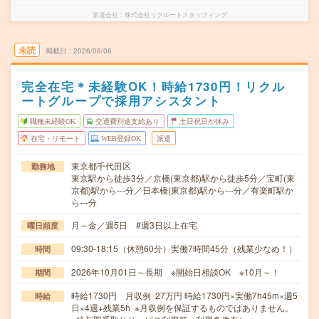
派遣会社
株式会社リクルートスタッフィング
未読
掲載日
2026/08/06
完全在宅＊未経験OK！時給1730円！リクル
ートグループで採用アシスタント
職種未経験OK
交通費別途支給あり
土日祝日が休み
在宅・リモート
WEB登録OK
派遣
東京都千代田区
勤務地
東京駅から徒歩3分／京橋(東京都)駅から徒歩5分／宝町(東
京都)駅から---分／日本橋(東京都)駅から---分／有楽町駅か
ら---分
月～金／週5日 #週3日以上在宅
曜日頻度
09:30-18:15（休憩60分）実働7時間45分（残業少なめ！）
時間
2026年10月01日～長期 ※開始日相談OK ※10月～！
期間
時給1730円 月収例 27万円 時給1730円×実働7h45m×週5
時給
日×4週+残業5h ※月収例を保証するものではありません。