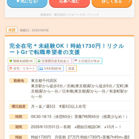
気になる!
応募へ進む
詳しく見る
派遣会社
株式会社リクルートスタッフィング
未読
掲載日
2026/08/06
完全在宅＊未経験OK！時給1730円！リクル
ートGrで転職希望者の支援
職種未経験OK
交通費別途支給あり
土日祝日が休み
在宅・リモート
WEB登録OK
派遣
東京都千代田区
勤務地
東京駅から徒歩3分／京橋(東京都)駅から徒歩5分／宝町(東
京都)駅から---分／日本橋(東京都)駅から---分／有楽町駅か
ら---分
月～金／週5日 #週3日以上在宅
曜日頻度
09:30-18:15（休憩60分）実働7時間45分（残業少なめ！）
時間
2026年10月01日～長期 ※開始日相談OK ※10月～！
期間
時給1730円 月収例 27万円 時給1730円×実働7h45m×週5
時給