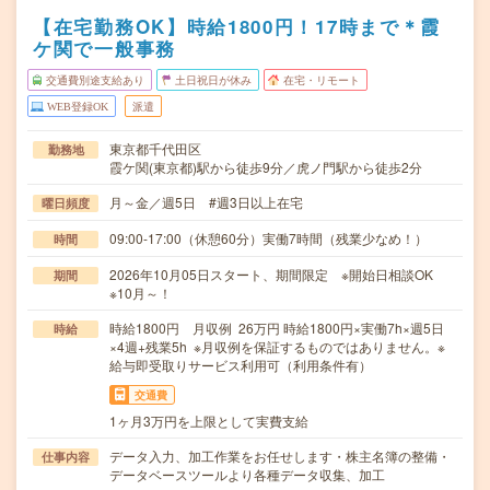
【在宅勤務OK】時給1800円！17時まで＊霞
ケ関で一般事務
交通費別途支給あり
土日祝日が休み
在宅・リモート
WEB登録OK
派遣
東京都千代田区
勤務地
霞ケ関(東京都)駅から徒歩9分／虎ノ門駅から徒歩2分
月～金／週5日 #週3日以上在宅
曜日頻度
09:00-17:00（休憩60分）実働7時間（残業少なめ！）
時間
2026年10月05日スタート、期間限定 ※開始日相談OK
期間
※10月～！
時給1800円 月収例 26万円 時給1800円×実働7h×週5日
時給
×4週+残業5h ※月収例を保証するものではありません。※
給与即受取りサービス利用可（利用条件有）
交通費
1ヶ月3万円を上限として実費支給
データ入力、加工作業をお任せします・株主名簿の整備・
仕事内容
データベースツールより各種データ収集、加工