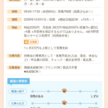
月・火・木・金
09:00-17:00（休憩60分）実働7時間（残業少なめ！）
時間
2026年10月01日～長期 ※開始日相談OK ※10月～！
期間
時給2000円 月収例 28万円 時給2000円×実働7h×週5日
時給
×4週 ※月収例を保証するものではありません。※給与即受
取りサービス利用可（利用条件有）
交通費
1ヶ月3万円を上限として実費支給
持株会の事務局として・各種手続き(入会、退会、休会な
仕事内容
ど)・申込書の回収、チェック・拠出金管理・振込業…
職種未経験OK / ブランクOK / 英語力不要
応募資格
■未経験OK！
職場の雰囲気
職場の様子
活気がある
しずか
仕事の仕方