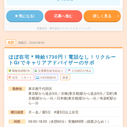
気になる!
応募へ進む
詳しく見る
派遣会社
株式会社リクルートスタッフィング
未読
掲載日
2026/08/06
ほぼ在宅＊時給1730円！電話なし！リクルー
トGrでキャリアアドバイザーのサポ
職種未経験OK
交通費別途支給あり
土日祝日が休み
在宅・リモート
WEB登録OK
派遣
東京都千代田区
勤務地
東京駅から徒歩3分／京橋(東京都)駅から徒歩5分／宝町(東
京都)駅から---分／日本橋(東京都)駅から---分／有楽町駅か
ら---分
月～金／週5日 #週3日以上在宅
曜日頻度
09:00-18:00（休憩60分）実働8時間（残業少なめ！）
時間