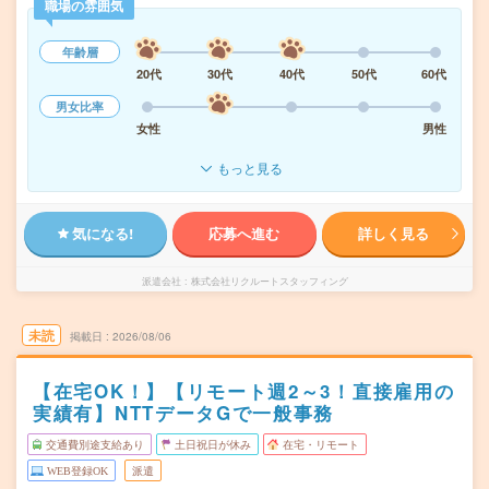
職場の雰囲気
年齢層
20代
30代
40代
50代
60代
男女比率
女性
男性
もっと見る
気になる!
応募へ進む
詳しく見る
派遣会社
株式会社リクルートスタッフィング
未読
掲載日
2026/08/06
【在宅OK！】【リモート週2～3！直接雇用の
実績有】NTTデータGで一般事務
交通費別途支給あり
土日祝日が休み
在宅・リモート
WEB登録OK
派遣