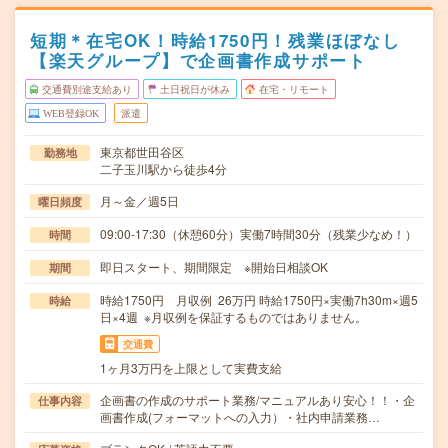
短期＊在宅OK！時給1750円！残業ほぼなし
【楽天グループ】で企画書作成サポート
交通費別途支給あり
土日祝日が休み
在宅・リモート
WEB登録OK
派遣
東京都世田谷区
勤務地
二子玉川駅から徒歩4分
月～金／週5日
曜日頻度
09:00-17:30（休憩60分）実働7時間30分（残業少なめ！）
時間
即日スタート、期間限定 ※開始日相談OK
期間
時給1750円 月収例 26万円 時給1750円×実働7h30m×週5
時給
日×4週 ※月収例を保証するものではありません。
交通費
1ヶ月3万円を上限として実費支給
企画書の作成のサポート業務/マニュアルあり安心！！・企
仕事内容
画書作成(フォーマットへの入力）・社内申請業務…