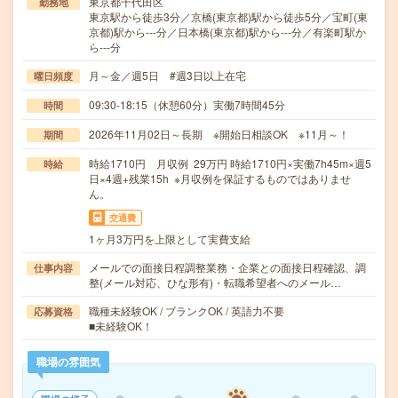
東京都千代田区
勤務地
東京駅から徒歩3分／京橋(東京都)駅から徒歩5分／宝町(東
京都)駅から---分／日本橋(東京都)駅から---分／有楽町駅か
ら---分
月～金／週5日 #週3日以上在宅
曜日頻度
09:30-18:15（休憩60分）実働7時間45分
時間
2026年11月02日～長期 ※開始日相談OK ※11月～！
期間
時給1710円 月収例 29万円 時給1710円×実働7h45m×週5
時給
日×4週+残業15h ※月収例を保証するものではありませ
ん。
交通費
1ヶ月3万円を上限として実費支給
メールでの面接日程調整業務・企業との面接日程確認、調
仕事内容
整(メール対応、ひな形有)・転職希望者へのメール…
職種未経験OK / ブランクOK / 英語力不要
応募資格
■未経験OK！
職場の雰囲気