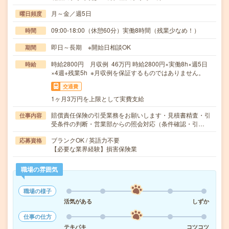
月～金／週5日
曜日頻度
09:00-18:00（休憩60分）実働8時間（残業少なめ！）
時間
即日～長期 ※開始日相談OK
期間
時給2800円 月収例 46万円 時給2800円×実働8h×週5日
時給
×4週+残業5h ※月収例を保証するものではありません。
交通費
1ヶ月3万円を上限として実費支給
賠償責任保険の引受業務をお願いします・見積書精査・引
仕事内容
受条件の判断・営業部からの照会対応（条件確認・引…
ブランクOK / 英語力不要
応募資格
【必要な業界経験】損害保険業
職場の雰囲気
職場の様子
活気がある
しずか
仕事の仕方
テキパキ
コツコツ