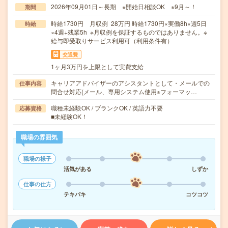
2026年09月01日～長期 ※開始日相談OK ※9月～！
期間
時給1730円 月収例 28万円 時給1730円×実働8h×週5日
時給
×4週+残業5h ※月収例を保証するものではありません。※
給与即受取りサービス利用可（利用条件有）
交通費
1ヶ月3万円を上限として実費支給
キャリアアドバイザーのアシスタントとして・メールでの
仕事内容
問合せ対応(メール、専用システム使用※フォーマッ…
職種未経験OK / ブランクOK / 英語力不要
応募資格
■未経験OK！
職場の雰囲気
職場の様子
活気がある
しずか
仕事の仕方
テキパキ
コツコツ