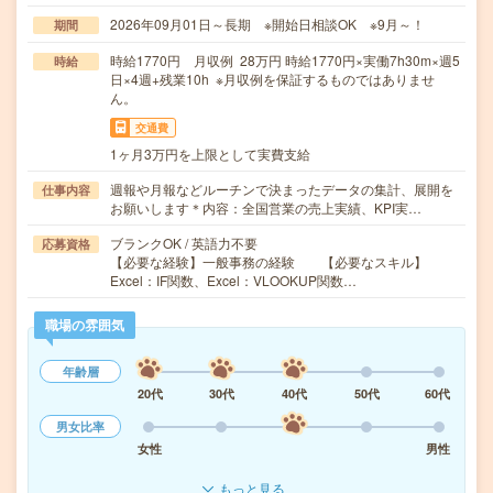
2026年09月01日～長期 ※開始日相談OK ※9月～！
期間
時給1770円 月収例 28万円 時給1770円×実働7h30m×週5
時給
日×4週+残業10h ※月収例を保証するものではありませ
ん。
交通費
1ヶ月3万円を上限として実費支給
週報や月報などルーチンで決まったデータの集計、展開を
仕事内容
お願いします＊内容：全国営業の売上実績、KPI実…
ブランクOK / 英語力不要
応募資格
【必要な経験】一般事務の経験 【必要なスキル】
Excel：IF関数、Excel：VLOOKUP関数…
職場の雰囲気
年齢層
20代
30代
40代
50代
60代
男女比率
女性
男性
もっと見る