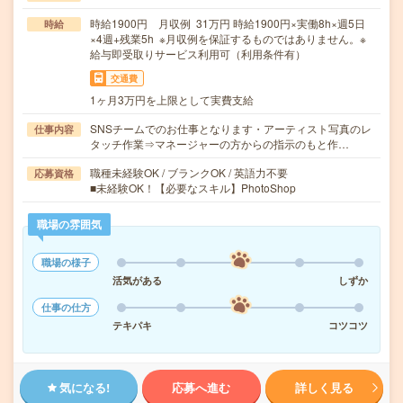
時給1900円 月収例 31万円 時給1900円×実働8h×週5日
時給
×4週+残業5h ※月収例を保証するものではありません。※
給与即受取りサービス利用可（利用条件有）
交通費
1ヶ月3万円を上限として実費支給
SNSチームでのお仕事となります・アーティスト写真のレ
仕事内容
タッチ作業⇒マネージャーの方からの指示のもと作…
職種未経験OK / ブランクOK / 英語力不要
応募資格
■未経験OK！【必要なスキル】PhotoShop
職場の雰囲気
職場の様子
活気がある
しずか
仕事の仕方
テキパキ
コツコツ
気になる!
応募へ進む
詳しく見る