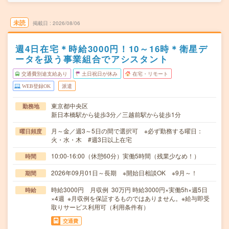
未読
掲載日
2026/08/06
週4日在宅＊時給3000円！10～16時＊衛星デ
ータを扱う事業組合でアシスタント
交通費別途支給あり
土日祝日が休み
在宅・リモート
WEB登録OK
派遣
東京都中央区
勤務地
新日本橋駅から徒歩3分／三越前駅から徒歩1分
月～金／週3～5日の間で選択可 ※必ず勤務する曜日：
曜日頻度
火・水・木 #週3日以上在宅
10:00-16:00（休憩60分）実働5時間（残業少なめ！）
時間
2026年09月01日～長期 ※開始日相談OK ※9月～！
期間
時給3000円 月収例 30万円 時給3000円×実働5h×週5日
時給
×4週 ※月収例を保証するものではありません。※給与即受
取りサービス利用可（利用条件有）
交通費