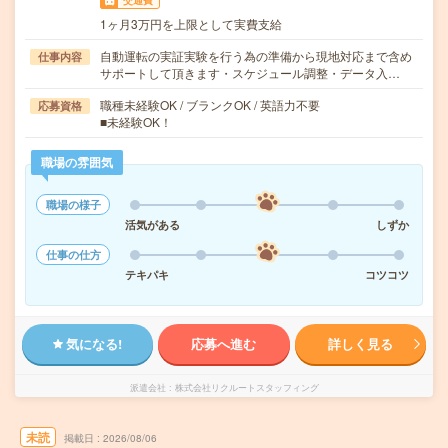
交通費
1ヶ月3万円を上限として実費支給
自動運転の実証実験を行う為の準備から現地対応まで含め
仕事内容
サポートして頂きます・スケジュール調整・データ入…
職種未経験OK / ブランクOK / 英語力不要
応募資格
■未経験OK！
職場の雰囲気
職場の様子
活気がある
しずか
仕事の仕方
テキパキ
コツコツ
気になる!
応募へ進む
詳しく見る
派遣会社
株式会社リクルートスタッフィング
未読
掲載日
2026/08/06