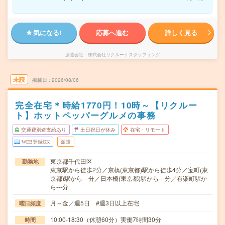
気になる!
応募へ進む
詳しく見る
派遣会社
株式会社リクルートスタッフィング
未読
掲載日
2026/08/06
完全在宅＊時給1770円！10時～【リクルー
ト】ホットペッパーグルメの事務
交通費別途支給あり
土日祝日が休み
在宅・リモート
WEB登録OK
派遣
東京都千代田区
勤務地
東京駅から徒歩2分／京橋(東京都)駅から徒歩4分／宝町(東
京都)駅から---分／日本橋(東京都)駅から---分／有楽町駅か
ら---分
月～金／週5日 #週3日以上在宅
曜日頻度
10:00-18:30（休憩60分）実働7時間30分
時間