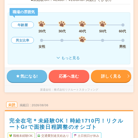
職場の雰囲気
年齢層
20代
30代
40代
50代
60代
男女比率
女性
男性
もっと見る
気になる!
応募へ進む
詳しく見る
派遣会社
株式会社リクルートスタッフィング
未読
掲載日
2026/08/06
完全在宅＊未経験OK！時給1710円！リクル
ートGrで面接日程調整のオシゴト
職種未経験OK
交通費別途支給あり
土日祝日が休み