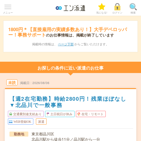
メニュー
気になる!
ログイン
検索
1800円＊【直接雇用の実績多数あり！】大手デペロッパ
ー！事務サポート
のお仕事情報は、掲載が終了しています
掲載時の情報は、
ページ下部
からご覧いただけます。
お探しの条件に近い派遣のお仕事
未読
掲載日
2026/08/06
【週2在宅勤務】時給2800円！残業ほぼなし
▼北品川で一般事務
交通費別途支給あり
土日祝日が休み
在宅・リモート
WEB登録OK
派遣
東京都品川区
勤務地
北品川駅から徒歩11分／品川駅から---分