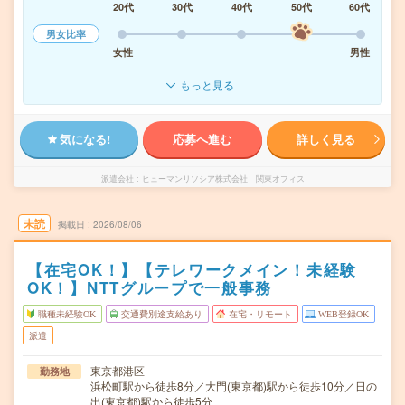
20代
30代
40代
50代
60代
男女比率
女性
男性
もっと見る
気になる!
応募へ進む
詳しく見る
派遣会社
ヒューマンリソシア株式会社 関東オフィス
未読
掲載日
2026/08/06
【在宅OK！】【テレワークメイン！未経験
OK！】NTTグループで一般事務
職種未経験OK
交通費別途支給あり
在宅・リモート
WEB登録OK
派遣
東京都港区
勤務地
浜松町駅から徒歩8分／大門(東京都)駅から徒歩10分／日の
出(東京都)駅から徒歩5分