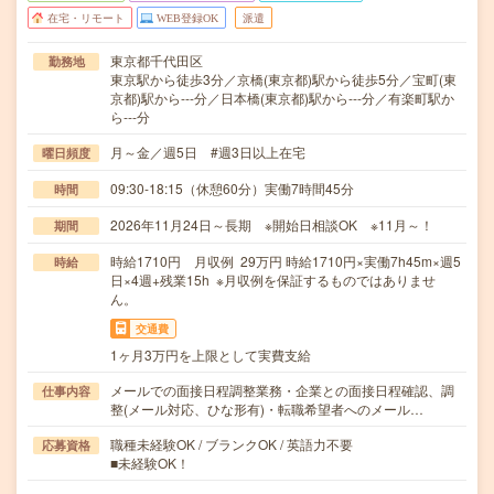
在宅・リモート
WEB登録OK
派遣
東京都千代田区
勤務地
東京駅から徒歩3分／京橋(東京都)駅から徒歩5分／宝町(東
京都)駅から---分／日本橋(東京都)駅から---分／有楽町駅か
ら---分
月～金／週5日 #週3日以上在宅
曜日頻度
09:30-18:15（休憩60分）実働7時間45分
時間
2026年11月24日～長期 ※開始日相談OK ※11月～！
期間
時給1710円 月収例 29万円 時給1710円×実働7h45m×週5
時給
日×4週+残業15h ※月収例を保証するものではありませ
ん。
交通費
1ヶ月3万円を上限として実費支給
メールでの面接日程調整業務・企業との面接日程確認、調
仕事内容
整(メール対応、ひな形有)・転職希望者へのメール…
職種未経験OK / ブランクOK / 英語力不要
応募資格
■未経験OK！