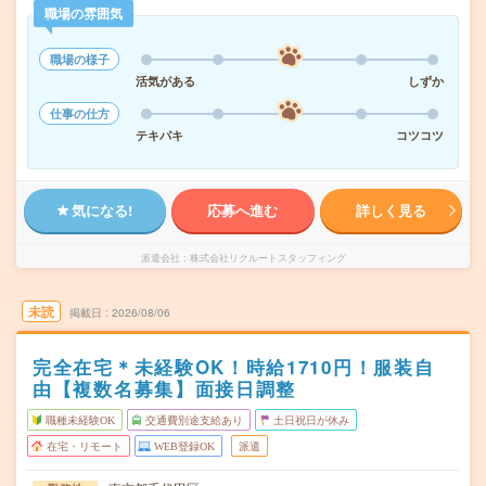
職場の雰囲気
職場の様子
活気がある
しずか
仕事の仕方
テキパキ
コツコツ
気になる!
応募へ進む
詳しく見る
派遣会社
株式会社リクルートスタッフィング
未読
掲載日
2026/08/06
完全在宅＊未経験OK！時給1710円！服装自
由【複数名募集】面接日調整
職種未経験OK
交通費別途支給あり
土日祝日が休み
在宅・リモート
WEB登録OK
派遣