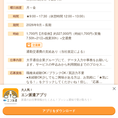
月～金
曜日頻度
★9:00～17:30（休憩時間 12:00～13:00）
時間
2026年9月～長期
期間
1,700円【月収例】約327,000円（時給1,700円×実働
時給
7.50h×21日+残業30h）+交通費
交通費
通勤交通費の支給あり（当社規定による）
大手通信企業グループにて、データ入力や事務をお願いし
仕事内容
ます。サービスの申込みから利用開始までのプロセス…
職種未経験OK / ブランクOK / 英語力不要
応募資格
●未経験OK少しでもご興味がある方は、お気軽に「★気に
なる！」をクリックしてくださいね！但し、「応募…
大人気！
職場の雰囲気
エン派遣アプリ
派遣のお仕事情報がたくさん！プッシュ通知で受け取ろう！
年齢層
20代
30代
40代
50代
60代
アプリをダウンロード
男女比率