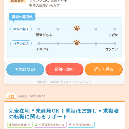
ブランクOK / 英語力不要
応募資格
事務の経験がある方
職場の雰囲気
職場の様子
活気がある
しずか
仕事の仕方
テキパキ
コツコツ
気になる!
応募へ進む
詳しく見る
派遣会社
株式会社リクルートスタッフィング
未読
掲載日
2026/08/06
完全在宅＊未経験OK！電話ほぼ無し▼求職者
の転職に関わるサポート
職種未経験OK
交通費別途支給あり
土日祝日が休み