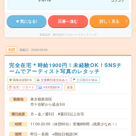
テキパキ
コツコツ
気になる!
応募へ進む
詳しく見る
派遣会社
株式会社リクルートスタッフィング
未読
掲載日
2026/08/06
完全在宅＊時給1900円！未経験OK！SNSチ
ームでアーティスト写真のレタッチ
職種未経験OK
交通費別途支給あり
土日祝日が休み
在宅・リモート
WEB登録OK
派遣
東京都新宿区
勤務地
市ケ谷駅から徒歩3分
月～金／週5日 #週3日以上在宅
曜日頻度
11:00-20:00（休憩60分）実働8時間（残業少なめ！）
時間
即日～長期 ※開始日相談OK
期間