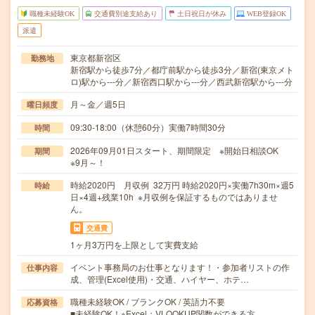
職種未経験OK
交通費別途支給あり
土日祝日が休み
WEB登録OK
派遣
東京都新宿区
勤務地
新宿駅から徒歩7分／都庁前駅から徒歩3分／新宿(東京メト
ロ)駅から---分／新宿西口駅から---分／西武新宿駅から---分
月～金／週5日
曜日頻度
09:30-18:00（休憩60分）実働7時間30分
時間
2026年09月01日スタート、期間限定 ※開始日相談OK
期間
※9月～！
時給2020円 月収例 32万円 時給2020円×実働7h30m×週5
時給
日×4週+残業10h ※月収例を保証するものではありませ
ん。
交通費
1ヶ月3万円を上限として実費支給
イベント事務局のお仕事となります！・参加者リストの作
仕事内容
成、管理(Excel使用)・交通、ハイヤー、ホテ…
職種未経験OK / ブランクOK / 英語力不要
応募資格
■未経験OK！※Excel：VLOOKUP関数ができる方