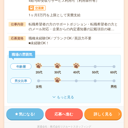
※給与即受取りサービス利用可（利用条件有）
交通費
1ヶ月3万円を上限として実費支給
転職希望者の方のサポートポジション・転職希望者の方と
仕事内容
のメール対応・企業からの内定通知書の記載項目の確…
職種未経験OK / ブランクOK / 英語力不要
応募資格
■未経験OK！
職場の雰囲気
年齢層
20代
30代
40代
50代
60代
男女比率
女性
男性
もっと見る
気になる!
応募へ進む
詳しく見る
派遣会社
株式会社リクルートスタッフィング