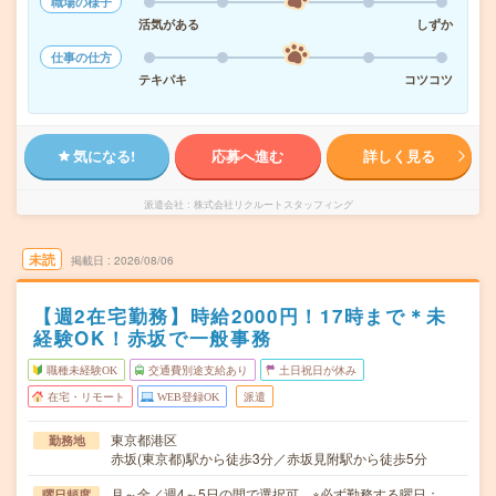
職場の様子
活気がある
しずか
仕事の仕方
テキパキ
コツコツ
気になる!
応募へ進む
詳しく見る
派遣会社
株式会社リクルートスタッフィング
未読
掲載日
2026/08/06
【週2在宅勤務】時給2000円！17時まで＊未
経験OK！赤坂で一般事務
職種未経験OK
交通費別途支給あり
土日祝日が休み
在宅・リモート
WEB登録OK
派遣
東京都港区
勤務地
赤坂(東京都)駅から徒歩3分／赤坂見附駅から徒歩5分
月～金／週4～5日の間で選択可 ※必ず勤務する曜日：
曜日頻度