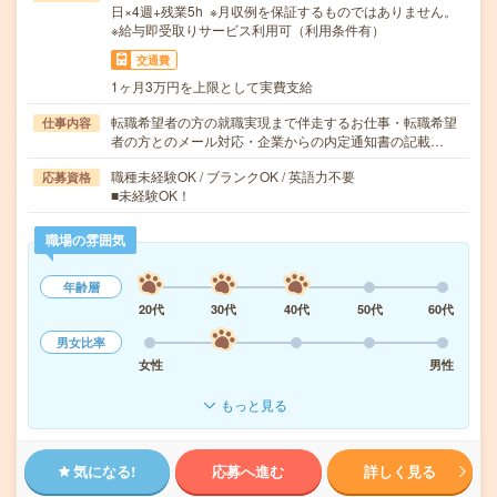
日×4週+残業5h ※月収例を保証するものではありません。
※給与即受取りサービス利用可（利用条件有）
交通費
1ヶ月3万円を上限として実費支給
転職希望者の方の就職実現まで伴走するお仕事・転職希望
仕事内容
者の方とのメール対応・企業からの内定通知書の記載…
職種未経験OK / ブランクOK / 英語力不要
応募資格
■未経験OK！
職場の雰囲気
年齢層
20代
30代
40代
50代
60代
男女比率
女性
男性
もっと見る
気になる!
応募へ進む
詳しく見る