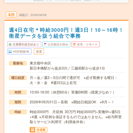
未読
掲載日
2026/08/08
週4日在宅＊時給3000円！週3日！10～16時！
衛星データを扱う組合で事務
交通費別途支給あり
土日祝日が休み
在宅・リモート
WEB登録OK
派遣
東京都中央区
勤務地
新日本橋駅から徒歩3分／三越前駅から徒歩1分
月～金／週3～5日の間で選択可 ※必ず勤務する曜日：
曜日頻度
火・水・金 #週3日以上在宅
10:00-16:00（休憩60分）実働5時間（残業少なめ！）
時間
2026年09月01日～長期 ※開始日相談OK ※9月～！
期間
時給3000円 月収例 30万円 時給3000円×実働5h×週5日
時給
×4週 ※月収例を保証するものではありません。※給与即受
取りサービス利用可（利用条件有）
交通費