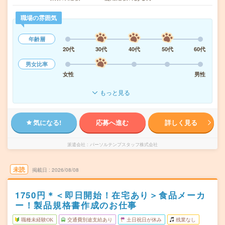
職場の雰囲気
年齢層
20代
30代
40代
50代
60代
男女比率
女性
男性
もっと見る
気になる!
応募へ進む
詳しく見る
派遣会社
パーソルテンプスタッフ株式会社
未読
掲載日
2026/08/08
1750円＊＜即日開始！在宅あり＞食品メーカ
ー！製品規格書作成のお仕事
職種未経験OK
交通費別途支給あり
土日祝日が休み
残業なし