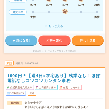
20代
30代
40代
50代
60代
男女比率
女性
男性
もっと見る
気になる!
応募へ進む
詳しく見る
派遣会社
パーソルテンプスタッフ株式会社
未読
掲載日
2026/08/08
1900円＊【週4日×在宅あり】残業なし！ほぼ
電話なしコツコツカンタン事務
交通費別途支給あり
土日祝日が休み
在宅・リモート
WEB登録OK
派遣
東京都中央区
勤務地
東京駅から徒歩6分／京橋(東京都)駅から徒歩4分