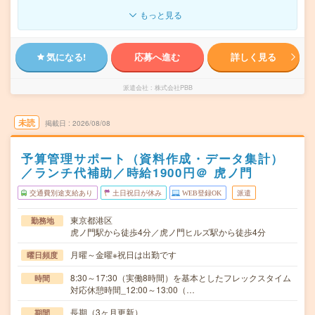
もっと見る
気になる!
応募へ進む
詳しく見る
派遣会社
株式会社PBB
未読
掲載日
2026/08/08
予算管理サポート（資料作成・データ集計）
／ランチ代補助／時給1900円＠ 虎ノ門
交通費別途支給あり
土日祝日が休み
WEB登録OK
派遣
東京都港区
勤務地
虎ノ門駅から徒歩4分／虎ノ門ヒルズ駅から徒歩4分
月曜～金曜※祝日は出勤です
曜日頻度
8:30～17:30（実働8時間）を基本としたフレックスタイム
時間
対応休憩時間_12:00～13:00（…
長期（3ヶ月更新）
期間