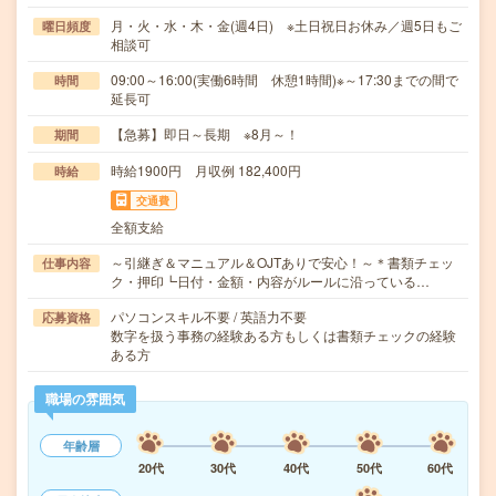
月・火・水・木・金(週4日) ※土日祝日お休み／週5日もご
曜日頻度
相談可
09:00～16:00(実働6時間 休憩1時間)※～17:30までの間で
時間
延長可
【急募】即日～長期 ※8月～！
期間
時給1900円 月収例 182,400円
時給
交通費
全額支給
～引継ぎ＆マニュアル＆OJTありで安心！～＊書類チェッ
仕事内容
ク・押印┗日付・金額・内容がルールに沿っている…
パソコンスキル不要 / 英語力不要
応募資格
数字を扱う事務の経験ある方もしくは書類チェックの経験
ある方
職場の雰囲気
年齢層
20代
30代
40代
50代
60代