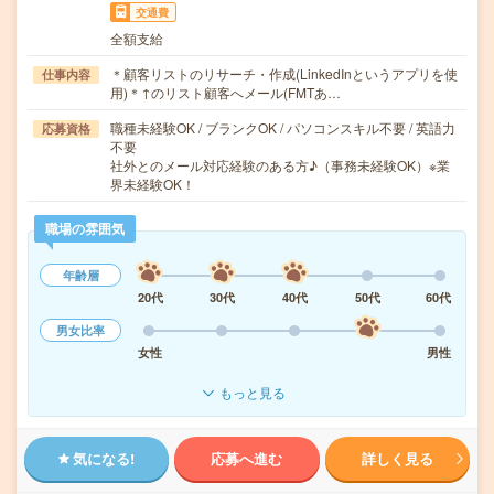
交通費
全額支給
＊顧客リストのリサーチ・作成(LinkedInというアプリを使
仕事内容
用)＊↑のリスト顧客へメール(FMTあ…
職種未経験OK / ブランクOK / パソコンスキル不要 / 英語力
応募資格
不要
社外とのメール対応経験のある方♪（事務未経験OK）※業
界未経験OK！
職場の雰囲気
年齢層
20代
30代
40代
50代
60代
男女比率
女性
男性
もっと見る
気になる!
応募へ進む
詳しく見る