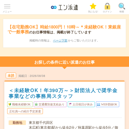
メニュー
気になる!
ログイン
検索
【在宅勤務OK】時給1800円！10時～＊未経験OK！東銀座
で一般事務
のお仕事情報は、掲載が終了しています
掲載時の情報は、
ページ下部
からご覧いただけます。
お探しの条件に近い派遣のお仕事
未読
掲載日
2026/08/08
＜未経験OK！年390万～＞財団法人で奨学金
事業などの事務局スタッフ
職種未経験OK
交通費別途支給あり
土日祝日が休み
WEB登録OK
正社員への紹介予定派遣
東京都千代田区
勤務地
末広町(東京都)駅から徒歩2分／秋葉原駅から徒歩5分／御