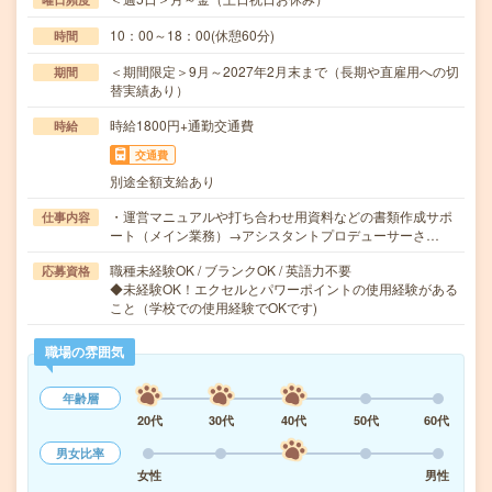
10：00～18：00(休憩60分)
時間
＜期間限定＞9月～2027年2月末まで（長期や直雇用への切
期間
替実績あり）
時給1800円+通勤交通費
時給
交通費
別途全額支給あり
・運営マニュアルや打ち合わせ用資料などの書類作成サポ
仕事内容
ート（メイン業務）→アシスタントプロデューサーさ…
職種未経験OK / ブランクOK / 英語力不要
応募資格
◆未経験OK！エクセルとパワーポイントの使用経験がある
こと（学校での使用経験でOKです)
職場の雰囲気
年齢層
20代
30代
40代
50代
60代
男女比率
女性
男性