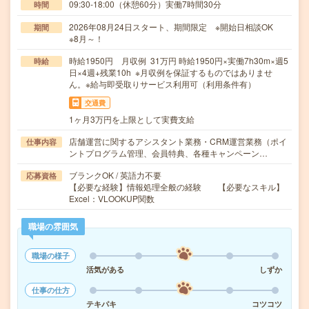
09:30-18:00（休憩60分）実働7時間30分
時間
2026年08月24日スタート、期間限定 ※開始日相談OK
期間
※8月～！
時給1950円 月収例 31万円 時給1950円×実働7h30m×週5
時給
日×4週+残業10h ※月収例を保証するものではありませ
ん。※給与即受取りサービス利用可（利用条件有）
交通費
1ヶ月3万円を上限として実費支給
店舗運営に関するアシスタント業務・CRM運営業務（ポイ
仕事内容
ントプログラム管理、会員特典、各種キャンペーン…
ブランクOK / 英語力不要
応募資格
【必要な経験】情報処理全般の経験 【必要なスキル】
Excel：VLOOKUP関数
職場の雰囲気
職場の様子
活気がある
しずか
仕事の仕方
テキパキ
コツコツ