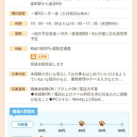
徒町駅から徒歩6分
＜週5日＞月～金（土日祝日お休み）
曜日頻度
10：00～16：00または10：00～17：00（休憩60分）
時間
＜紹介予定派遣＞10月～派遣期間3～6か月後に正社員登用
期間
予定
時給1800円+通勤交通費
時給
交通費
別途全額支給します
未経験の方にも安心してお仕事をはじめていただけるよう
仕事内容
ていねいな指示のもと、書類整理やデータ入力などカ…
職種未経験OK / ブランクOK / 英語力不要
応募資格
◆未経験OK！電話およびメール対応を含む社会人のご経験
があること◆PCスキル：WordおよびExce…
職場の雰囲気
年齢層
20代
30代
40代
50代
60代