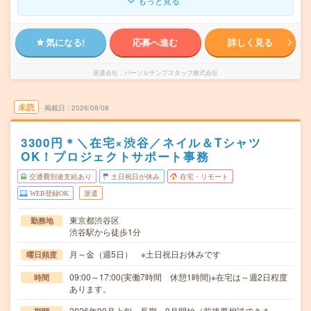
もっと見る
気になる!
応募へ進む
詳しく見る
派遣会社
パーソルテンプスタッフ株式会社
未読
掲載日
2026/08/08
3300円＊＼在宅×渋谷／ネイル＆Tシャツ
OK！プロジェクトサポート事務
交通費別途支給あり
土日祝日が休み
在宅・リモート
WEB登録OK
派遣
東京都渋谷区
勤務地
渋谷駅から徒歩1分
月～金（週5日） ※土日祝日お休みです
曜日頻度
09:00～17:00(実働7時間 休憩1時間)※在宅は～週2日程度
時間
あります。
2026年09月上旬～長期 9月開始（前後要相談できま