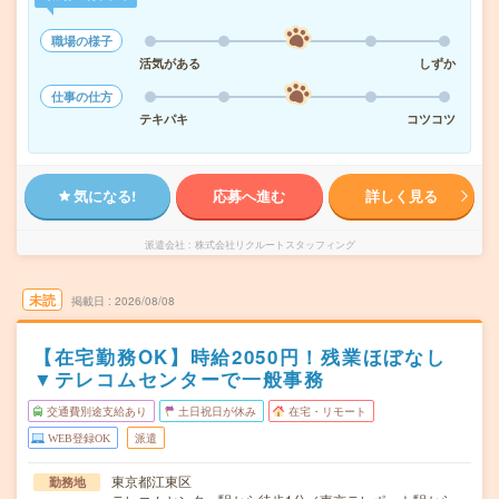
職場の様子
活気がある
しずか
仕事の仕方
テキパキ
コツコツ
気になる!
応募へ進む
詳しく見る
派遣会社
株式会社リクルートスタッフィング
未読
掲載日
2026/08/08
【在宅勤務OK】時給2050円！残業ほぼなし
▼テレコムセンターで一般事務
交通費別途支給あり
土日祝日が休み
在宅・リモート
WEB登録OK
派遣
東京都江東区
勤務地