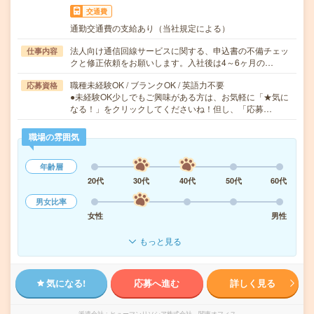
交通費
通勤交通費の支給あり（当社規定による）
法人向け通信回線サービスに関する、申込書の不備チェッ
仕事内容
クと修正依頼をお願いします。入社後は4～6ヶ月の…
職種未経験OK / ブランクOK / 英語力不要
応募資格
●未経験OK少しでもご興味がある方は、お気軽に「★気に
なる！」をクリックしてくださいね！但し、「応募…
職場の雰囲気
年齢層
20代
30代
40代
50代
60代
男女比率
女性
男性
もっと見る
気になる!
応募へ進む
詳しく見る
派遣会社
ヒューマンリソシア株式会社 関東オフィス