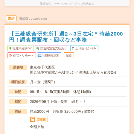
派遣会社
パーソルテンプスタッフ株式会社
未読
掲載日
2026/08/08
【三菱総合研究所】週2～3日在宅＊時給2000
円！調査票配布・回収など事務
職種未経験OK
交通費別途支給あり
土日祝日が休み
在宅・リモート
WEB登録OK
派遣
東京都千代田区
勤務地
国会議事堂前駅から徒歩5分／溜池山王駅から徒歩2分
月～金（週5日）
曜日頻度
09:15～18:15(実働8時間 休憩1時間)
時間
2026年09月上旬～長期 ※9月～！
期間
時給2000円 月収例 320,000円+残業代
時給
交通費
全額支給