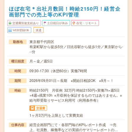
ほぼ在宅＊出社月数回！時給2150円！経営企
画部門での売上等のKPI管理
交通費別途支給あり
土日祝日が休み
在宅・リモート
WEB登録OK
派遣
東京都千代田区
勤務地
有楽町駅から徒歩5分／日比谷駅から徒歩1分／東京駅から-
--分
月～金／週5日
曜日頻度
09:30-17:30（休憩60分）実働7時間
時間
2026年09月01日～長期 ※開始日相談OK ※9月～！
期間
時給2150円 月収例 32万円 時給2150円×実働7h×週5日
時給
×4週+残業10h ※月収例を保証するものではありません。※
給与即受取りサービス利用可（利用条件有）
交通費
1ヶ月3万円を上限として実費支給
経営企画部門にて・各部門毎のKPIレポート作成 ⇒売
仕事内容
上、社員数、稼働率などの実績のサマリーレポートの…