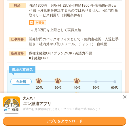
時給1800円 月収例 28万円 時給1800円×実働8h×週5日
時給
×4週 ※月収例を保証するものではありません。※給与即受
取りサービス利用可（利用条件有）
交通費
1ヶ月3万円を上限として実費支給
開発部門のバックオフィスとして・契約書確認・入退社手
仕事内容
続き・社内外やり取り(メール、チャット)・台帳更…
職種未経験OK / ブランクOK / 英語力不要
応募資格
■未経験OK！
職場の雰囲気
年齢層
20代
30代
40代
50代
60代
職場の様子
大人気！
活気がある
しずか
エン派遣アプリ
派遣のお仕事情報がたくさん！プッシュ通知で受け取ろう！
もっと見る
アプリをダウンロード