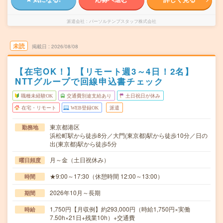
派遣会社
パーソルテンプスタッフ株式会社
未読
掲載日
2026/08/08
【在宅OK！】【リモート週3～4日！2名】
NTTグループで回線申込書チェック
職種未経験OK
交通費別途支給あり
土日祝日が休み
在宅・リモート
WEB登録OK
派遣
東京都港区
勤務地
浜松町駅から徒歩8分／大門(東京都)駅から徒歩10分／日の
出(東京都)駅から徒歩5分
月～金（土日祝休み）
曜日頻度
★9:00～17:30（休憩時間 12:00～13:00）
時間
2026年10月～長期
期間
1,750円【月収例】約293,000円（時給1,750円×実働
時給
7.50h×21日+残業10h）+交通費