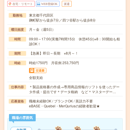
在宅・リモート
WEB登録OK
派遣
東京都千代田区
勤務地
麹町駅から徒歩7分／四ツ谷駅から徒歩8分
月～金（週5日）
曜日頻度
09:00～17:00(実働7時間15分 休憩45分)※8：30開始も相
時間
談OK！
【急募】即日～長期 ※8月～！
期間
時給1750円 月収例 253,750円
時給
交通費
全額支給
＊製品規格書の作成→専用商品情報のソフトを使ったデー
仕事内容
タ作成・提出です＊データ格納 など＊マスターデー…
職種未経験OK / ブランクOK / 英語力不要
応募資格
eBASE・Quebel・MerQuriusの経験者歓迎★
職場の雰囲気
年齢層