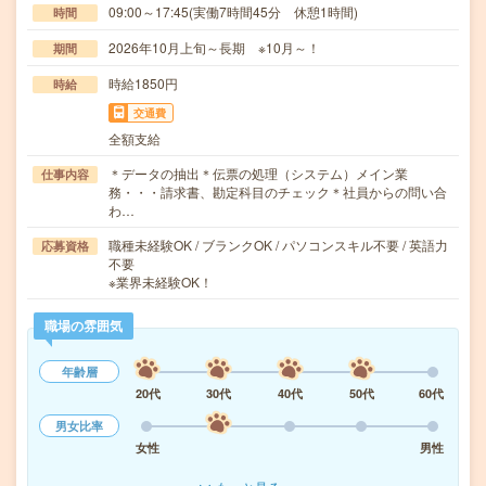
09:00～17:45(実働7時間45分 休憩1時間)
時間
2026年10月上旬～長期 ※10月～！
期間
時給1850円
時給
交通費
全額支給
＊データの抽出＊伝票の処理（システム）メイン業
仕事内容
務・・・請求書、勘定科目のチェック＊社員からの問い合
わ…
職種未経験OK / ブランクOK / パソコンスキル不要 / 英語力
応募資格
不要
※業界未経験OK！
職場の雰囲気
年齢層
20代
30代
40代
50代
60代
男女比率
女性
男性