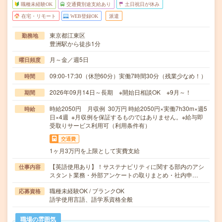
職種未経験OK
交通費別途支給あり
土日祝日が休み
在宅・リモート
WEB登録OK
派遣
東京都江東区
勤務地
豊洲駅から徒歩1分
月～金／週5日
曜日頻度
09:00-17:30（休憩60分）実働7時間30分（残業少なめ！）
時間
2026年09月14日～長期 ※開始日相談OK ※9月～！
期間
時給2050円 月収例 30万円 時給2050円×実働7h30m×週5
時給
日×4週 ※月収例を保証するものではありません。※給与即
受取りサービス利用可（利用条件有）
交通費
1ヶ月3万円を上限として実費支給
【英語使用あり】！サステナビリティに関する部内のアシ
仕事内容
スタント業務・外部アンケートの取りまとめ・社内申…
職種未経験OK / ブランクOK
応募資格
語学使用言語、語学系資格全般
職場の雰囲気