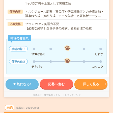
1ヶ月3万円を上限として実費支給
・スケジュール調整・官公庁や研究開発者との会議参加・
仕事内容
議事録作成・資料作成・データ集計・必要解析データ…
ブランクOK / 英語力不要
応募資格
【必要な経験】企画事務の経験、企画管理の経験
職場の雰囲気
職場の様子
活気がある
しずか
仕事の仕方
テキパキ
コツコツ
気になる!
応募へ進む
詳しく見る
派遣会社
株式会社リクルートスタッフィング
未読
掲載日
2026/08/08