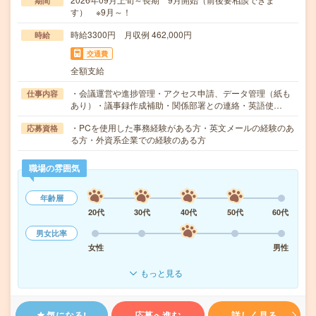
期間
す） ※9月～！
時給3300円 月収例 462,000円
時給
交通費
全額支給
・会議運営や進捗管理・アクセス申請、データ管理（紙も
仕事内容
あり）・議事録作成補助・関係部署との連絡・英語使…
・PCを使用した事務経験がある方・英文メールの経験のあ
応募資格
る方・外資系企業での経験のある方
職場の雰囲気
年齢層
20代
30代
40代
50代
60代
男女比率
女性
男性
もっと見る
気になる!
応募へ進む
詳しく見る