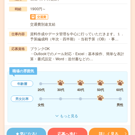
1900円～
時給
交通費
交通費別途支給
資料作成やデータ管理を中心に行っていただきます。１．
仕事内容
予算編成時（年次・四半期）・当初予算（OB）・事…
ブランクOK
応募資格
・Outlookでのメール対応・Excel：基本操作、簡単な表計
算・書式設定・Word：送付書などの…
職場の雰囲気
年齢層
20代
30代
40代
50代
60代
男女比率
女性
男性
もっと見る
気になる!
応募へ進む
詳しく見る