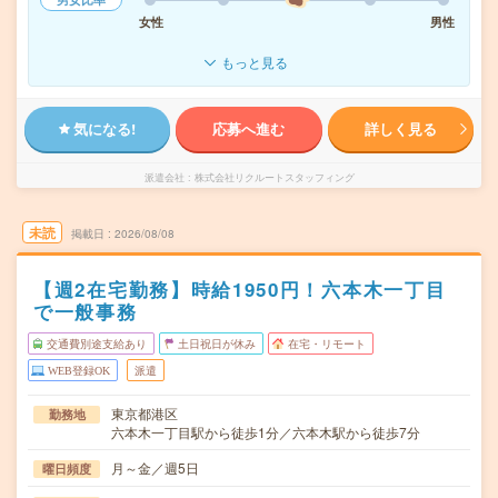
女性
男性
もっと見る
気になる!
応募へ進む
詳しく見る
派遣会社
株式会社リクルートスタッフィング
未読
掲載日
2026/08/08
【週2在宅勤務】時給1950円！六本木一丁目
で一般事務
交通費別途支給あり
土日祝日が休み
在宅・リモート
WEB登録OK
派遣
東京都港区
勤務地
六本木一丁目駅から徒歩1分／六本木駅から徒歩7分
月～金／週5日
曜日頻度