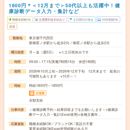
1800円＊＜12月まで＞50代以上も活躍中！健
康診断データ入力・集計など
職種未経験OK
交通費別途支給あり
土日祝日が休み
WEB登録OK
派遣
東京都千代田区
勤務地
新御茶ノ水駅から徒歩2分／御茶ノ水駅から徒歩2分
月～金（週5日） ※☆土日祝休みです
曜日頻度
09:00～17:15(実働7時間15分 休憩1時間)
時間
2026年10月上旬～2026年12月下旬 12月末まで 延長の
期間
可能性もあります ※10月～！
時給1800円～1850円
時給
交通費
全額支給
～健康診断予約～結果回収までをお願いします～○健康診
仕事内容
断データ入力・集計(Excel使用)○各種文書作…
職種未経験OK / ブランクOK / 英語力不要
応募資格
業界未経験OKExcel使用経験のある方