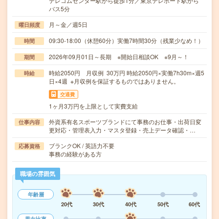
テレコムセンター駅から徒歩1分／東京テレポート駅から
バス5分
月～金／週5日
曜日頻度
09:30-18:00（休憩60分）実働7時間30分（残業少なめ！）
時間
2026年09月01日～長期 ※開始日相談OK ※9月～！
期間
時給2050円 月収例 30万円 時給2050円×実働7h30m×週5
時給
日×4週 ※月収例を保証するものではありません。
交通費
1ヶ月3万円を上限として実費支給
外資系有名スポーツブランドにて事務のお仕事・出荷日変
仕事内容
更対応・管理表入力・マスタ登録・売上データ確認・…
ブランクOK / 英語力不要
応募資格
事務の経験がある方
職場の雰囲気
年齢層
20代
30代
40代
50代
60代
男女比率