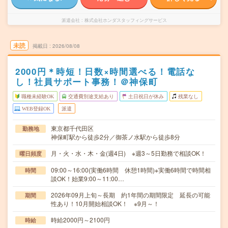
派遣会社
株式会社ホンダスタッフィングサービス
未読
掲載日
2026/08/08
2000円＊時短！日数×時間選べる！電話な
し！社員サポート事務！＠神保町
職種未経験OK
交通費別途支給あり
土日祝日が休み
残業なし
WEB登録OK
派遣
東京都千代田区
勤務地
神保町駅から徒歩2分／御茶ノ水駅から徒歩8分
月・火・水・木・金(週4日) ※週3～5日勤務で相談OK！
曜日頻度
09:00～16:00(実働6時間 休憩1時間)※実働6時間で時間相
時間
談OK！始業9:00～11:00…
2026年09月上旬～長期 約1年間の期間限定 延長の可能
期間
性あり！10月開始相談OK！ ※9月～！
時給2000円～2100円
時給