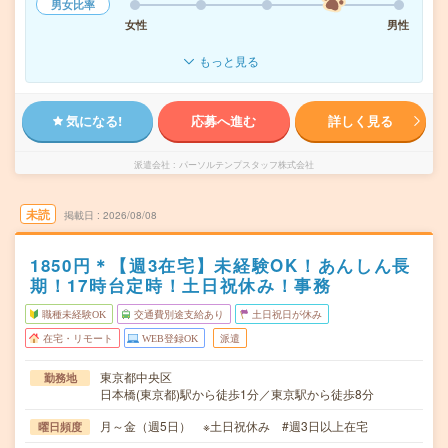
男女比率
女性
男性
もっと見る
気になる!
応募へ進む
詳しく見る
派遣会社
パーソルテンプスタッフ株式会社
未読
掲載日
2026/08/08
1850円＊【週3在宅】未経験OK！あんしん長
期！17時台定時！土日祝休み！事務
職種未経験OK
交通費別途支給あり
土日祝日が休み
在宅・リモート
WEB登録OK
派遣
東京都中央区
勤務地
日本橋(東京都)駅から徒歩1分／東京駅から徒歩8分
月～金（週5日） ※土日祝休み #週3日以上在宅
曜日頻度