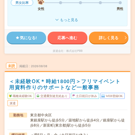
男女比率
女性
男性
もっと見る
気になる!
応募へ進む
詳しく見る
派遣会社
株式会社PBB
未読
掲載日
2026/08/08
＜未経験OK＊時給1800円＞フリマイベント
用資料作りのサポートなど一般事務
職種未経験OK
交通費別途支給あり
土日祝日が休み
WEB登録OK
派遣
東京都中央区
勤務地
東銀座駅から徒歩5分／築地駅から徒歩4分／銀座駅から徒
歩8分／新富町(東京都)駅から徒歩5分
＜週5日＞月～金（土日祝日お休み）
曜日頻度