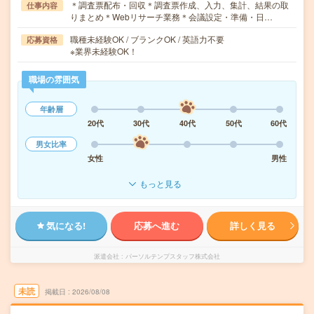
＊調査票配布・回収＊調査票作成、入力、集計、結果の取
仕事内容
りまとめ＊Webリサーチ業務＊会議設定・準備・日…
職種未経験OK / ブランクOK / 英語力不要
応募資格
※業界未経験OK！
職場の雰囲気
年齢層
20代
30代
40代
50代
60代
男女比率
女性
男性
もっと見る
気になる!
応募へ進む
詳しく見る
派遣会社
パーソルテンプスタッフ株式会社
未読
掲載日
2026/08/08