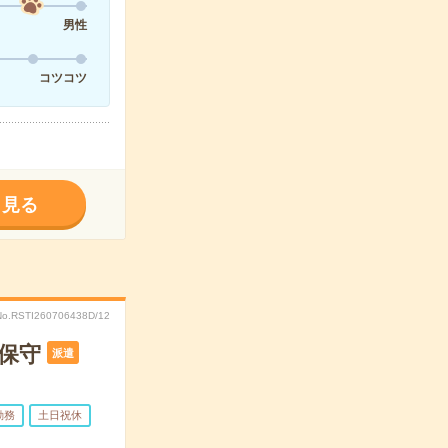
男性
コツコツ
く見る
No.RSTI260706438D/12
・保守
派遣
勤務
土日祝休