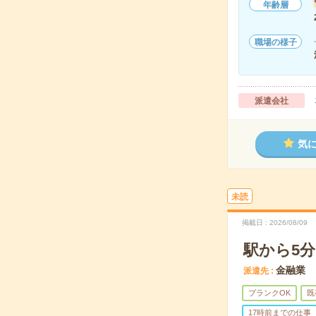
年齢層
職場の様子
派遣会社
気
未読
掲載日
2026/08/09
駅から5分
金融業
派遣先
ブランクOK
既
17時前までの仕事