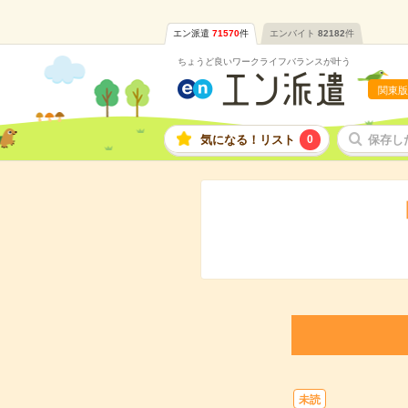
エン派遣
71570
件
エンバイト
82182
件
ちょうど良いワークライフバランスが叶う
関東版
気になる！リスト
0
保存し
未読