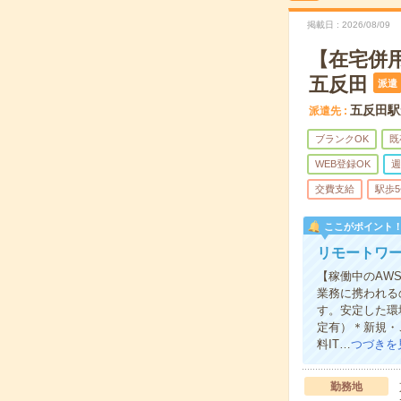
掲載日
2026/08/09
【在宅併
五反田
派遣
五反田駅
派遣先
ブランクOK
既
WEB登録OK
週
交費支給
駅歩
ここがポイント
リモートワー
【稼働中のAW
業務に携われる
す。安定した環
定有）＊新規・
料IT…
つづきを
勤務地