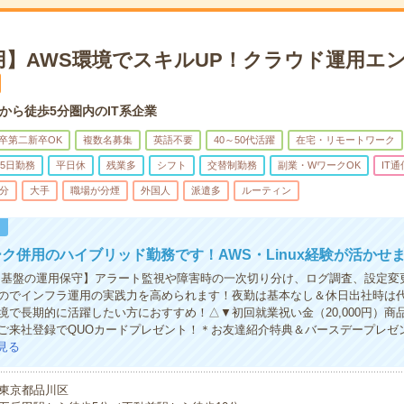
用】AWS環境でスキルUP！クラウド運用エン
から徒歩5分圏内のIT系企業
卒第二新卒OK
複数名募集
英語不要
40～50代活躍
在宅・リモートワーク
5日勤務
平日休
残業多
シフト
交替制勤務
副業・WワークOK
IT通
5分
大手
職場が分煙
外国人
派遣多
ルーティン
！
ク併用のハイブリッド勤務です！AWS・Linux経験が活かせ
S基盤の運用保守】アラート監視や障害時の一次切り分け、ログ調査、設定変
のでインフラ運用の実践力を高められます！夜勤は基本なし＆休日出社時は
境で長期的に活躍したい方におすすめ！△▼初回就業祝い金（20,000円）商
ご来社登録でQUOカードプレゼント！＊お友達紹介特典＆バースデープレゼ
見る
東京都品川区