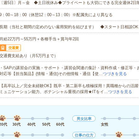
〔週5日〕月～金 ◆土日祝休み◆プライベートも大切にできる完全週休2日
9：00～18：00（休憩12：00～13：00）※配属先により異なる
長期（当社と期間の定めのない雇用契約を結びます） ◆スタート日相談OK
月給22万円～55万円＋各種手当＋賞与年2回
交通費
交通費支給あり（月5万円まで）
・SAPの講習会の実施・サポート・講習会関連の集計・資料作成・修正等・
対応等【担当製品】(情報・通信)その他情報・通信【使…
つづきを見る
【高卒以上／完全未経験OK】既卒・第二新卒も積極採用！異職種からの活躍
ミュニケーション能力、ポテンシャル重視の採用★ITをイ…
つづきを見る
男女比率
20代
30代
40代
50代
60代
女性
仕事の仕方