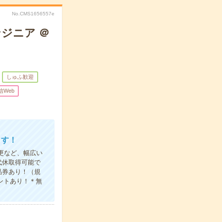
No.CMS1656557e
ジニア ＠
しゅふ歓迎
信Web
ます！
更など、幅広い
代休取得可能で
品券あり！（規
ントあり！＊無