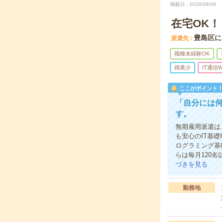
掲載日
2026/08/09
在宅OK
豊島区に
派遣先
職種未経験OK
残業少
IT通信W
ここがポイント
「自分には
す。
無期雇用派遣は
も安心のIT基
ログラミング基
らは毎月120
づきを見る
勤務地