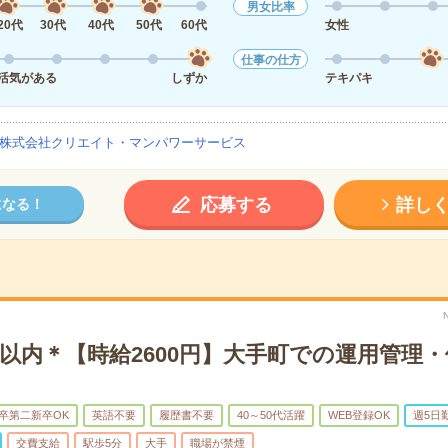
男女比率
20代
30代
40代
50代
60代
女性
仕事の仕方
活気がある
しずか
テキパキ
株式会社クリエイト・マンパワーサービス
応募する
詳し
になる！
以内＊【時給2600円】大手町での運用管理
卒第二新卒OK
英語不要
履歴書不要
40～50代活躍
WEB登録OK
週5日
交費支給
駅歩5分
大手
職場が禁煙