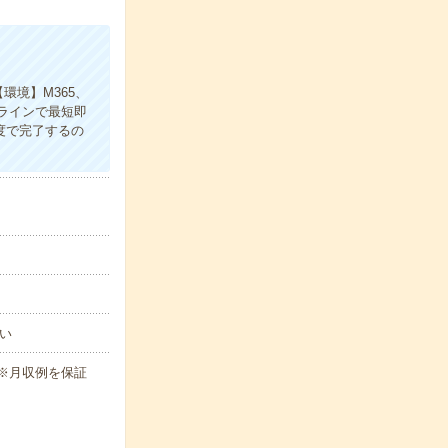
境】M365、
【オンラインで最短即
度で完了するの
い
h ※月収例を保証