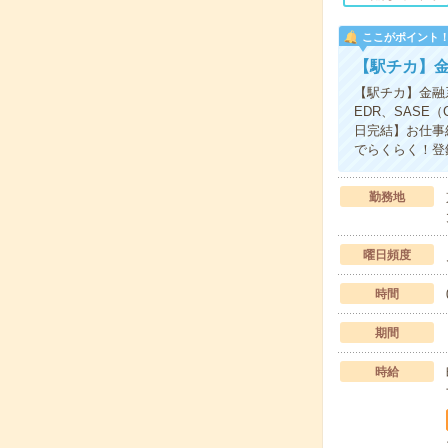
ここがポイント
【駅チカ】
【駅チカ】金融
EDR、SASE（C
日完結】お仕事
でらくらく！登
勤務地
曜日頻度
時間
期間
時給