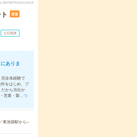
No.BNTMITPSA0143418
ート
派遣
土日祝休
こにありま
！完全未経験で
操作をはじめ、プ
。だから当社か
食・営業・製…
つ
分／東池袋駅から--