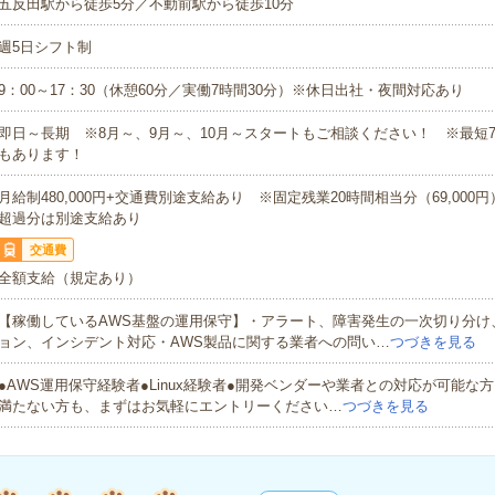
五反田駅から徒歩5分／不動前駅から徒歩10分
週5日シフト制
9：00～17：30（休憩60分／実働7時間30分）※休日出社・夜間対応あり
即日～長期 ※8月～、9月～、10月～スタートもご相談ください！ ※最短
もあります！
月給制480,000円+交通費別途支給あり ※固定残業20時間相当分（69,000
超過分は別途支給あり
交通費
全額支給（規定あり）
【稼働しているAWS基盤の運用保守】・アラート、障害発生の一次切り分け
ョン、インシデント対応・AWS製品に関する業者への問い…
つづきを見る
●AWS運用保守経験者●Linux経験者●開発ベンダーや業者との対応が可能な
満たない方も、まずはお気軽にエントリーください…
つづきを見る