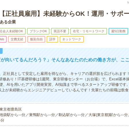
！【正社員雇用】未経験からOK！運用・サポ
ある企業
社会人未経験OK
ブランクOK
英語不要
在宅・リモートワーク
週5日勤務
eb
交費支給
服装自由
語学
ネットワーク
！
何が向いてるんだろう？」そんなあなたのための働き方が、こ
、正社員として安定した雇用を得ながら、キャリアの選択肢を広げられます
礎研修あり！IT基礎研修は1週間、東京研修センター（お台場）で、Excel基本
礎、AIを用いたアプリ開発実習、AI知識まで学べるスタートアップ研修です
名以上が未経験からエンジニアデビューしているんです！先輩たちの前職は飲
東京都豊島区
池袋駅から---分／巣鴨駅から---分／駒込駅から---分／大塚(東京都)駅から---
-分