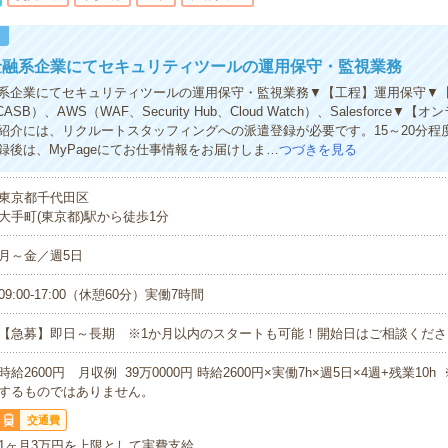
！
金融系企業にてセキュリティツールの運用保守・監視業務
系企業にてセキュリティツールの運用保守・監視業務▼【工程】運用保守▼【環
ASB）、AWS（WAF、Security Hub、Cloud Watch）、Salesforce▼
紹介には、リクルートスタッフィングへの派遣登録が必要です。15～20分程
録後は、MyPageにてお仕事情報をお届けしま…
つづきを見る
東京都千代田区
大手町(東京都)駅から徒歩1分
月～金／週5日
09:00-17:00（休憩60分）実働7時間
【急募】即日～長期 ※1か月以内のスタートも可能！開始日はご相談くださ
時給2600円 月収例 39万0000円 時給2600円×実働7h×週5日×4週+残業10
するものではありません。
交通費
1ヶ月3万円を上限として実費支給