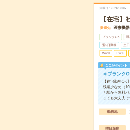
掲載日
2026/08/07
【在宅】社
医療機器
派遣先
ブランクOK
既
週5日勤務
土日
Word
Excel
ここがポイント
≪ブランクO
【在宅勤務OK
残業少なめ（1
＊駅から無料バ
っても大丈夫で
勤務地
曜日頻度