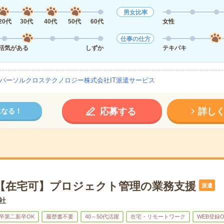
男女比率
20代
30代
40代
50代
60代
女性
仕事の仕方
活気がある
しずか
テキパキ
パーソルクロステクノロジー株式会社IT派遣サービス
応募する
詳し
になる！
円！【在宅可】プロジェクト管理の業務支援
派遣
会社
卒第二新卒OK
履歴書不要
40～50代活躍
在宅・リモートワーク
WEB登録O