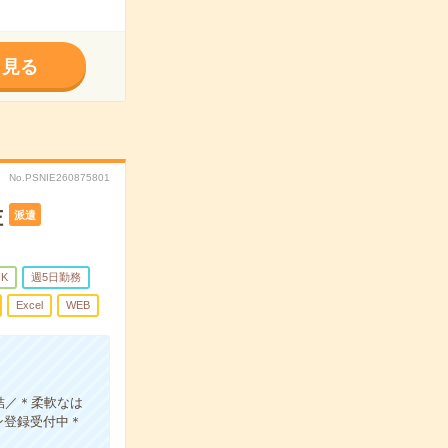
く見る
No.PSNIE260875801
佐
派遣
K
週5日勤務
Excel
WEB
結／＊柔軟なは
ン登録受付中＊