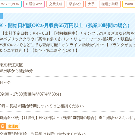
・WワークOK
IT通信Web
交費支給
駅歩5分
大手
職場が禁煙
Word
！
K・開始日相談OK≫月収例65万円以上（残業10時間の場合）
】【出社予定日数：月4～8日】【積極採用中】＊インフラのさまざまな経験
やパブリッククラウド案件も多くあり／＊リモートワーク相談可／＊駅直結／
不要のいつでもどこでも登録可能！オンライン登録受付中＊【ブランクがあ
＆シニア歓迎！】【既卒・第二新卒もOK！】
東京都江東区
豊洲駅から徒歩5分
月～金
09:00～17:30(実働時間07時間30分)
9月～長期※開始時期についてはご相談ください
時給4000円【月収例】65万円以上（残業10時間の場合）※ご経験やスキル
交通費
交通費別途支給 ※詳細はお問い合わせください。