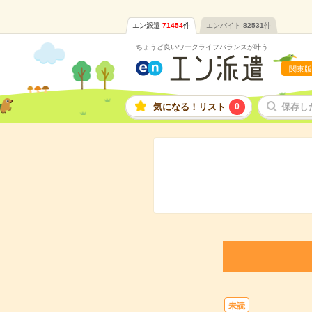
エン派遣
71454
件
エンバイト
82531
件
ちょうど良いワークライフバランスが叶う
関東版
気になる！リスト
0
保存し
未読