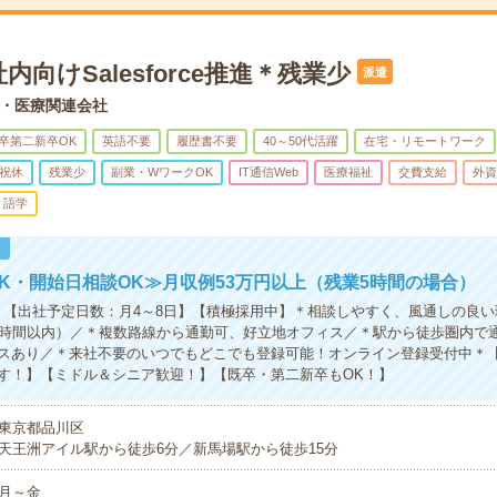
内向けSalesforce推進＊残業少
派遣
・医療関連会社
卒第二新卒OK
英語不要
履歴書不要
40～50代活躍
在宅・リモートワーク
祝休
残業少
副業・WワークOK
IT通信Web
医療福祉
交費支給
外資
語学
！
K・開始日相談OK≫月収例53万円以上（残業5時間の場合）
】【出社予定日数：月4～8日】【積極採用中】＊相談しやすく、風通しの良
0時間以内）／＊複数路線から通勤可、好立地オフィス／＊駅から徒歩圏内で
スあり／＊来社不要のいつでもどこでも登録可能！オンライン登録受付中＊
す！】【ミドル＆シニア歓迎！】【既卒・第二新卒もOK！】
東京都品川区
天王洲アイル駅から徒歩6分／新馬場駅から徒歩15分
月～金