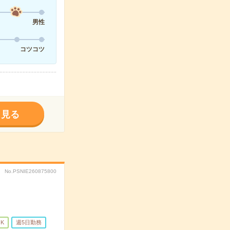
男性
コツコツ
く見る
No.PSNIE260875800
K
週5日勤務