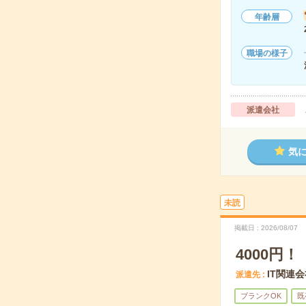
年齢層
職場の様子
派遣会社
気
未読
掲載日
2026/08/07
4000
IT関連
派遣先
ブランクOK
既