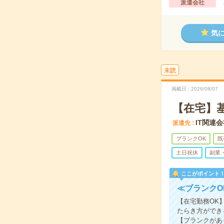
派遣会社
気
未読
掲載日
2026/08/07
【在宅】
IT関連
派遣先
ブランクOK
既
土日祝休
副業
ここがポイント
≪ブランクO
【在宅勤務OK
たらき方ができ
【ブランクがあ