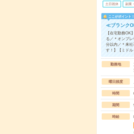
土日祝休
副業
ここがポイント
≪ブランクO
【在宅勤務OK
る／＊オンプレ
分以内／＊来社
す！】【ミドル
勤務地
曜日頻度
時間
期間
時給