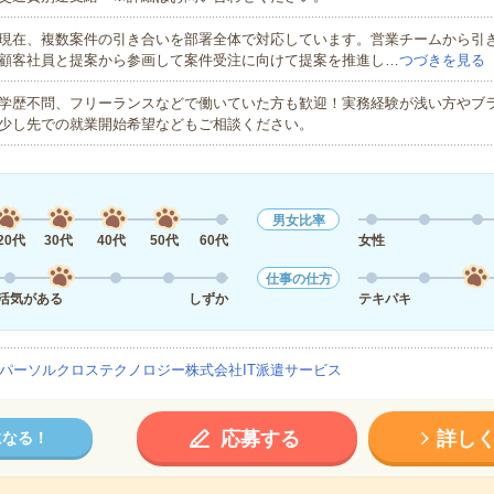
現在、複数案件の引き合いを部署全体で対応しています。営業チームから引
顧客社員と提案から参画して案件受注に向けて提案を推進し…
つづきを見る
学歴不問、フリーランスなどで働いていた方も歓迎！実務経験が浅い方やブ
少し先での就業開始希望などもご相談ください。
男女比率
20代
30代
40代
50代
60代
女性
仕事の仕方
活気がある
しずか
テキパキ
パーソルクロステクノロジー株式会社IT派遣サービス
応募する
詳し
になる！