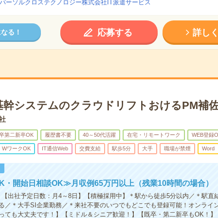
パーソルクロステクノロジー株式会社IT派遣サービス
応募する
詳し
になる！
基幹システムのクラウドリフトおけるPM補
会社
卒第二新卒OK
履歴書不要
40～50代活躍
在宅・リモートワーク
WEB登録O
・WワークOK
IT通信Web
交費支給
駅歩5分
大手
職場が禁煙
Word
！
K・開始日相談OK≫月収例65万円以上（残業10時間の場合）
】【出社予定日数：月4～8日】【積極採用中】＊駅から徒歩5分以内／＊駅直
る／＊大手SI企業勤務／＊来社不要のいつでもどこでも登録可能！オンライ
っても大丈夫です！】【ミドル＆シニア歓迎！】【既卒・第二新卒もOK！】