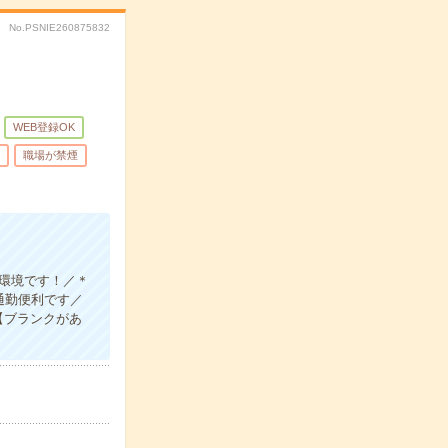
No.PSNIE260875832
WEB登録OK
職場が禁煙
い環境です！／＊
通勤便利です／
【ブランクがあ