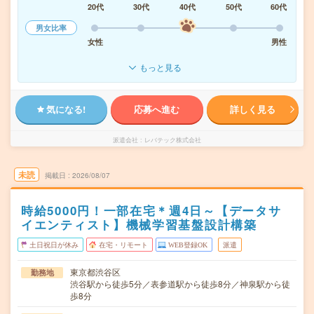
20代
30代
40代
50代
60代
男女比率
女性
男性
もっと見る
気になる!
応募へ進む
詳しく見る
派遣会社
レバテック株式会社
未読
掲載日
2026/08/07
時給5000円！一部在宅＊週4日～【データサ
イエンティスト】機械学習基盤設計構築
土日祝日が休み
在宅・リモート
WEB登録OK
派遣
東京都渋谷区
勤務地
渋谷駅から徒歩5分／表参道駅から徒歩8分／神泉駅から徒
歩8分