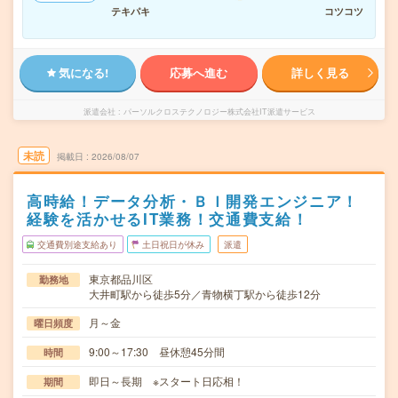
テキパキ
コツコツ
気になる!
応募へ進む
詳しく見る
派遣会社
パーソルクロステクノロジー株式会社IT派遣サービス
未読
掲載日
2026/08/07
高時給！データ分析・ＢＩ開発エンジニア！
経験を活かせるIT業務！交通費支給！
交通費別途支給あり
土日祝日が休み
派遣
東京都品川区
勤務地
大井町駅から徒歩5分／青物横丁駅から徒歩12分
月～金
曜日頻度
9:00～17:30 昼休憩45分間
時間
即日～長期 ※スタート日応相！
期間