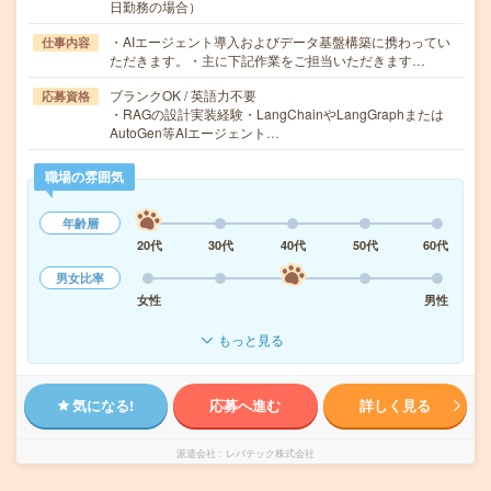
日勤務の場合）
・AIエージェント導入およびデータ基盤構築に携わってい
仕事内容
ただきます。・主に下記作業をご担当いただきます…
ブランクOK / 英語力不要
応募資格
・RAGの設計実装経験・LangChainやLangGraphまたは
AutoGen等AIエージェント…
職場の雰囲気
年齢層
20代
30代
40代
50代
60代
男女比率
女性
男性
もっと見る
気になる!
応募へ進む
詳しく見る
派遣会社
レバテック株式会社