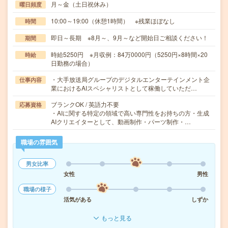
月～金（土日祝休み）
曜日頻度
10:00～19:00（休憩1時間） ※残業ほぼなし
時間
即日～長期 ※8月～、9月～など開始日ご相談ください！
期間
時給5250円 ※月収例：84万0000円（5250円×8時間×20
時給
日勤務の場合）
・大手放送局グループのデジタルエンターテインメント企
仕事内容
業におけるAIスペシャリストとして稼働していただ…
ブランクOK / 英語力不要
応募資格
・AIに関する特定の領域で高い専門性をお持ちの方・生成
AIクリエイターとして、動画制作・パーツ制作・…
職場の雰囲気
男女比率
女性
男性
職場の様子
活気がある
しずか
もっと見る