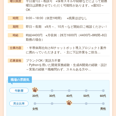
平日週1日～相談可 ※保有スキルや経験などによって勤務
曜日頻度
曜日は調整させていただく可能性があります。※週3日～
OK
9:00～18:00（休憩1時間） ※残業ほぼなし
時間
即日～長期 ※9月～、10月～など開始日ご相談ください！
期間
時給4400円 ※月収例：28万1600円（4400円×8時間×8日
時給
勤務の場合）
・半導体商社向けAIチャットボット導入プロジェクト案件
仕事内容
に携わっていただきます。・主に下記作業をご担当…
ブランクOK / 英語力不要
応募資格
・Pythonを用いた開発実務経験・生成AI開発の経験・設計
～実装の経験＊職種問わず、スキルある方や…
職場の雰囲気
年齢層
20代
30代
40代
50代
60代
男女比率
女性
男性