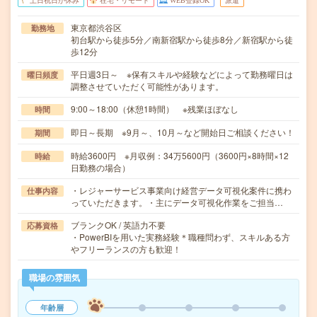
土日祝日が休み
在宅・リモート
WEB登録OK
派遣
東京都渋谷区
勤務地
初台駅から徒歩5分／南新宿駅から徒歩8分／新宿駅から徒
歩12分
平日週3日～ ※保有スキルや経験などによって勤務曜日は
曜日頻度
調整させていただく可能性があります。
9:00～18:00（休憩1時間） ※残業ほぼなし
時間
即日～長期 ※9月～、10月～など開始日ご相談ください！
期間
時給3600円 ※月収例：34万5600円（3600円×8時間×12
時給
日勤務の場合）
・レジャーサービス事業向け経営データ可視化案件に携わ
仕事内容
っていただきます。・主にデータ可視化作業をご担当…
ブランクOK / 英語力不要
応募資格
・PowerBIを用いた実務経験＊職種問わず、スキルある方
やフリーランスの方も歓迎！
職場の雰囲気
年齢層