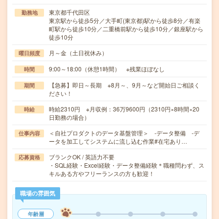
東京都千代田区
勤務地
東京駅から徒歩5分／大手町(東京都)駅から徒歩8分／有楽
町駅から徒歩10分／二重橋前駅から徒歩10分／銀座駅から
徒歩10分
月～金（土日祝休み）
曜日頻度
9:00～18:00（休憩1時間） ※残業ほぼなし
時間
【急募】即日～長期 ※8月～、9月～など開始日ご相談く
期間
ださい！
時給2310円 ※月収例：36万9600円（2310円×8時間×20
時給
日勤務の場合）
＜自社プロダクトのデータ基盤管理＞ -データ整備 -デ
仕事内容
ータを加工してシステムに流し込む作業#在宅あり…
ブランクOK / 英語力不要
応募資格
・SQL経験・Excel経験・データ整備経験＊職種問わず、ス
キルある方やフリーランスの方も歓迎！
職場の雰囲気
年齢層