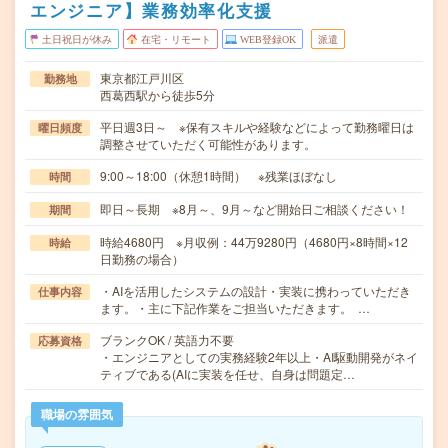
エンジニア】業務効率化支援
土日祝日が休み
在宅・リモート
WEB登録OK
派遣
東京都江戸川区
勤務地
西葛西駅から徒歩5分
平日週3日～ ※保有スキルや経験などによって勤務曜日は
曜日頻度
調整させていただく可能性があります。
9:00～18:00（休憩1時間） ※残業ほぼなし
時間
即日～長期 ※8月～、9月～など開始日ご相談ください！
期間
時給4680円 ※月収例：44万9280円（4680円×8時間×12
時給
日勤務の場合）
・AIを活用したシステムの設計・実装に携わっていただき
仕事内容
ます。・主に下記作業をご担当いただきます。 …
ブランクOK / 英語力不要
応募資格
・エンジニアとしての実務経験2年以上・AI駆動開発がネイ
ティブである(AIに実装を任せ、自身は問題定…
職場の雰囲気