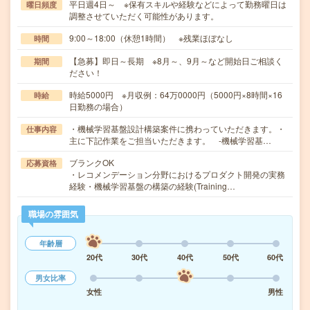
平日週4日～ ※保有スキルや経験などによって勤務曜日は
曜日頻度
調整させていただく可能性があります。
9:00～18:00（休憩1時間） ※残業ほぼなし
時間
【急募】即日～長期 ※8月～、9月～など開始日ご相談く
期間
ださい！
時給5000円 ※月収例：64万0000円（5000円×8時間×16
時給
日勤務の場合）
・機械学習基盤設計構築案件に携わっていただきます。・
仕事内容
主に下記作業をご担当いただきます。 -機械学習基…
ブランクOK
応募資格
・レコメンデーション分野におけるプロダクト開発の実務
経験・機械学習基盤の構築の経験(Training…
職場の雰囲気
年齢層
20代
30代
40代
50代
60代
男女比率
女性
男性