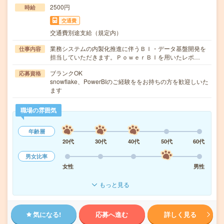
2500円
時給
交通費
交通費別途支給（規定内）
業務システムの内製化推進に伴うＢＩ・データ基盤開発を
仕事内容
担当していただきます。ＰｏｗｅｒＢＩを用いたレポ…
ブランクOK
応募資格
snowflake、PowerBIのご経験ををお持ちの方を歓迎しいた
ます
職場の雰囲気
年齢層
20代
30代
40代
50代
60代
男女比率
女性
男性
もっと見る
気になる!
応募へ進む
詳しく見る