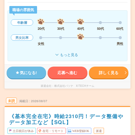
職場の雰囲気
年齢層
20代
30代
40代
50代
60代
男女比率
女性
男性
もっと見る
気になる!
応募へ進む
詳しく見る
派遣会社
株式会社パソナ X-TECHチーム
未読
掲載日
2026/08/07
《基本完全在宅》時給2310円！データ整備や
データ加工など【SQL】
土日祝日が休み
在宅・リモート
WEB登録OK
派遣