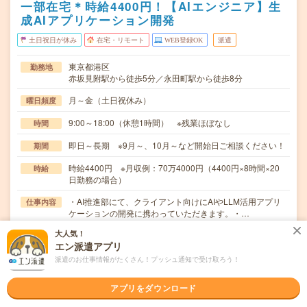
一部在宅＊時給4400円！【AIエンジニア】生
成AIアプリケーション開発
土日祝日が休み
在宅・リモート
WEB登録OK
派遣
東京都港区
勤務地
赤坂見附駅から徒歩5分／永田町駅から徒歩8分
月～金（土日祝休み）
曜日頻度
9:00～18:00（休憩1時間） ※残業ほぼなし
時間
即日～長期 ※9月～、10月～など開始日ご相談ください！
期間
時給4400円 ※月収例：70万4000円（4400円×8時間×20
時給
日勤務の場合）
・AI推進部にて、クライアント向けにAIやLLM活用アプリ
仕事内容
ケーションの開発に携わっていただきます。・…
大人気！
ブランクOK / 英語力不要
応募資格
エン派遣アプリ
・PythonやSQL等を用いたデータ分析及びAIやML開発経験
(2年以上)・LLMや生成AIを活用…
派遣のお仕事情報がたくさん！プッシュ通知で受け取ろう！
職場の雰囲気
アプリをダウンロード