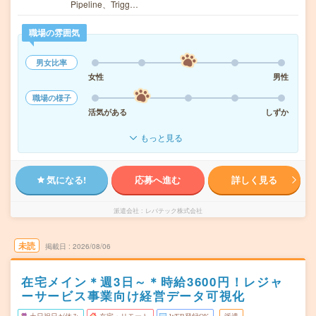
Pipeline、Trigg…
職場の雰囲気
男女比率
女性
男性
職場の様子
活気がある
しずか
もっと見る
気になる!
応募へ進む
詳しく見る
派遣会社
レバテック株式会社
未読
掲載日
2026/08/06
在宅メイン＊週3日～＊時給3600円！レジャ
ーサービス事業向け経営データ可視化