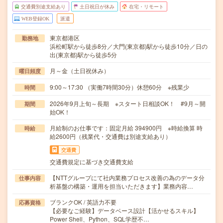
交通費別途支給あり
土日祝日が休み
在宅・リモート
WEB登録OK
派遣
東京都港区
勤務地
浜松町駅から徒歩8分／大門(東京都)駅から徒歩10分／日の
出(東京都)駅から徒歩5分
月～金（土日祝休み）
曜日頻度
9:00～17:30 （実働7時間30分）休憩60分 ※残業少
時間
2026年9月上旬～長期 ※スタート日相談OK！ #9月～開
期間
始OK！
月給制のお仕事です：固定月給 394900円 ※時給換算 時
時給
給2600円（残業代・交通費は別途支給あり）
交通費
交通費規定に基づき交通費支給
【NTTグループにて社内業務プロセス改善の為のデータ分
仕事内容
析基盤の構築・運用を担当いただきます】業務内容…
ブランクOK / 英語力不要
応募資格
【必要なご経験】データベース設計【活かせるスキル】
Power Shell、Python、SQL学歴不…