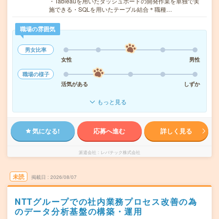
・Tableauを用いたダッシュボードの開発作業を単独で実
施できる・SQLを用いたテーブル結合＊職種…
職場の雰囲気
男女比率
女性
男性
職場の様子
活気がある
しずか
もっと見る
気になる!
応募へ進む
詳しく見る
派遣会社
レバテック株式会社
未読
掲載日
2026/08/07
NTTグループでの社内業務プロセス改善の為
のデータ分析基盤の構築・運用