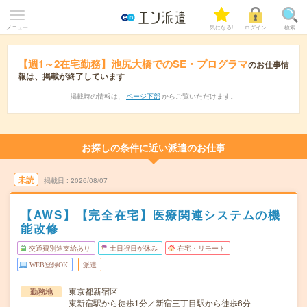
メニュー
気になる!
ログイン
検索
【週1～2在宅勤務】池尻大橋でのSE・プログラマ
のお仕事情
報は、掲載が終了しています
掲載時の情報は、
ページ下部
からご覧いただけます。
お探しの条件に近い派遣のお仕事
未読
掲載日
2026/08/07
【AWS】【完全在宅】医療関連システムの機
能改修
交通費別途支給あり
土日祝日が休み
在宅・リモート
WEB登録OK
派遣
東京都新宿区
勤務地
東新宿駅から徒歩1分／新宿三丁目駅から徒歩6分