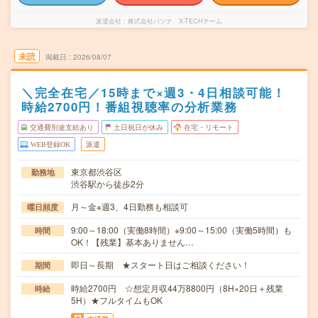
派遣会社
株式会社パソナ X-TECHチーム
未読
掲載日
2026/08/07
＼完全在宅／15時まで×週3・4日相談可能！
時給2700円！番組視聴率の分析業務
交通費別途支給あり
土日祝日が休み
在宅・リモート
WEB登録OK
派遣
東京都渋谷区
勤務地
渋谷駅から徒歩2分
月～金※週3、4日勤務も相談可
曜日頻度
9:00～18:00（実働8時間）※9:00～15:00（実働5時間）も
時間
OK！【残業】基本ありません…
即日～長期 ★スタート日はご相談ください！
期間
時給2700円 ☆想定月収44万8800円（8H×20日＋残業
時給
5H）★フルタイムもOK