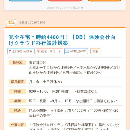
派遣会社
レバテック株式会社
未読
掲載日
2026/08/06
完全在宅＊時給4400円！【DB】保険会社向
けクラウド移行設計構築
土日祝日が休み
在宅・リモート
WEB登録OK
派遣
東京都港区
勤務地
六本木一丁目駅から徒歩5分／六本木駅から徒歩8分／溜池
山王駅から徒歩8分／麻布十番駅から徒歩10分
月～金（土日祝休み）
曜日頻度
9:00～18:00（休憩1時間） ※残業ほぼなし
時間
即日～長期 ※9月～、10月～など開始日ご相談ください！
期間
時給4400円 ※月収例：70万4000円（4400円×8時間×20
時給
日勤務の場合）
・保険会社向けクラウド移行設計構築案件に携わっていた
仕事内容
だきます。・具体的には下記作業を想定しています。…