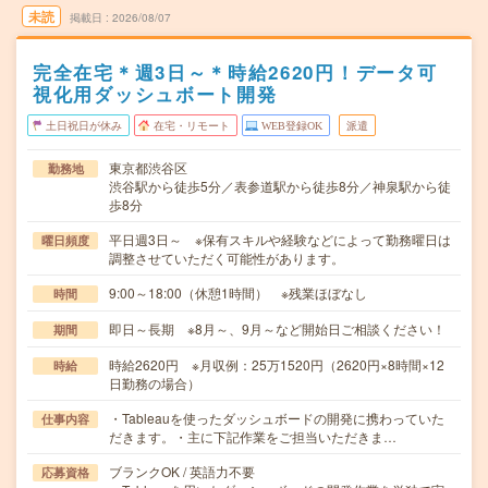
未読
掲載日
2026/08/07
完全在宅＊週3日～＊時給2620円！データ可
視化用ダッシュボート開発
土日祝日が休み
在宅・リモート
WEB登録OK
派遣
東京都渋谷区
勤務地
渋谷駅から徒歩5分／表参道駅から徒歩8分／神泉駅から徒
歩8分
平日週3日～ ※保有スキルや経験などによって勤務曜日は
曜日頻度
調整させていただく可能性があります。
9:00～18:00（休憩1時間） ※残業ほぼなし
時間
即日～長期 ※8月～、9月～など開始日ご相談ください！
期間
時給2620円 ※月収例：25万1520円（2620円×8時間×12
時給
日勤務の場合）
・Tableauを使ったダッシュボードの開発に携わっていた
仕事内容
だきます。・主に下記作業をご担当いただきま…
ブランクOK / 英語力不要
応募資格