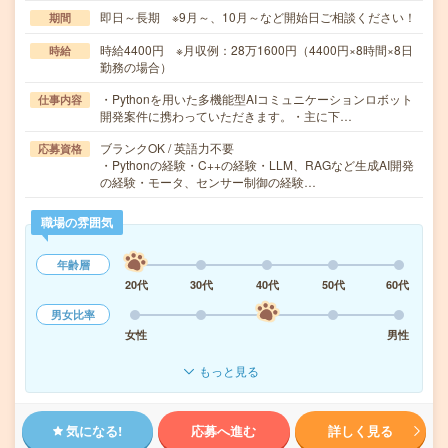
即日～長期 ※9月～、10月～など開始日ご相談ください！
期間
時給4400円 ※月収例：28万1600円（4400円×8時間×8日
時給
勤務の場合）
・Pythonを用いた多機能型AIコミュニケーションロボット
仕事内容
開発案件に携わっていただきます。・主に下…
ブランクOK / 英語力不要
応募資格
・Pythonの経験・C++の経験・LLM、RAGなど生成AI開発
の経験・モータ、センサー制御の経験…
職場の雰囲気
年齢層
20代
30代
40代
50代
60代
男女比率
女性
男性
もっと見る
気になる!
応募へ進む
詳しく見る