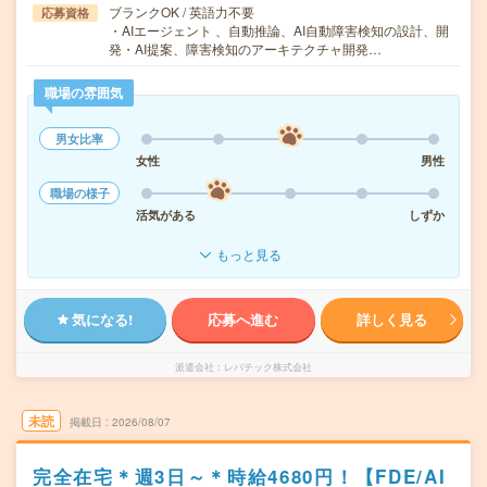
ブランクOK / 英語力不要
応募資格
・AIエージェント 、自動推論、AI自動障害検知の設計、開
発・AI提案、障害検知のアーキテクチャ開発…
職場の雰囲気
男女比率
女性
男性
職場の様子
活気がある
しずか
もっと見る
気になる!
応募へ進む
詳しく見る
派遣会社
レバテック株式会社
未読
掲載日
2026/08/07
完全在宅＊週3日～＊時給4680円！【FDE/AI