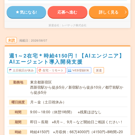
気になる!
応募へ進む
詳しく見る
派遣会社
レバテック株式会社
未読
掲載日
2026/08/07
週1～2在宅＊時給4150円！【AIエンジニア】
AIエージェント導入開発支援
土日祝日が休み
在宅・リモート
WEB登録OK
派遣
東京都新宿区
勤務地
西新宿駅から徒歩5分／新宿駅から徒歩10分／都庁前駅か
ら徒歩5分
月～金（土日祝休み）
曜日頻度
9:00～18:00（休憩1時間） ※残業ほぼなし
時間
即日～長期 ※8月～、9月～など開始日ご相談ください！
期間
時給4150円 ※月収例：66万4000円（4150円×8時間×20
時給