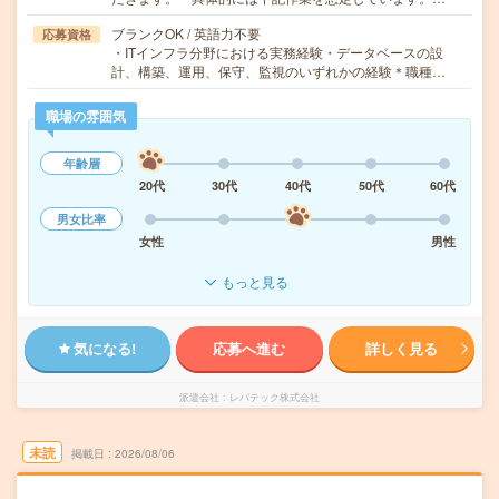
ブランクOK / 英語力不要
応募資格
・ITインフラ分野における実務経験・データベースの設
計、構築、運用、保守、監視のいずれかの経験＊職種…
職場の雰囲気
年齢層
20代
30代
40代
50代
60代
男女比率
女性
男性
もっと見る
気になる!
応募へ進む
詳しく見る
派遣会社
レバテック株式会社
未読
掲載日
2026/08/06