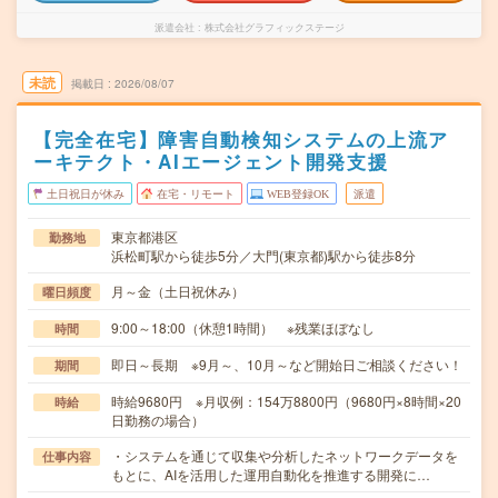
派遣会社
株式会社グラフィックステージ
未読
掲載日
2026/08/07
【完全在宅】障害自動検知システムの上流ア
ーキテクト・AIエージェント開発支援
土日祝日が休み
在宅・リモート
WEB登録OK
派遣
東京都港区
勤務地
浜松町駅から徒歩5分／大門(東京都)駅から徒歩8分
月～金（土日祝休み）
曜日頻度
9:00～18:00（休憩1時間） ※残業ほぼなし
時間
即日～長期 ※9月～、10月～など開始日ご相談ください！
期間
時給9680円 ※月収例：154万8800円（9680円×8時間×20
時給
日勤務の場合）
・システムを通じて収集や分析したネットワークデータを
仕事内容
もとに、AIを活用した運用自動化を推進する開発に…