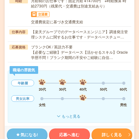
月給制のお仕事です：固定月給 414700円 ※時給換算 時
時給
給2730円（残業代・交通費は別途支給あり）
交通費
交通費規定に基づき交通費支給
【楽天グループでのデータベースエンジニア】調達発注管
仕事内容
理システムに関するお仕事です・データベースチュー…
ブランクOK / 英語力不要
応募資格
【必要なご経験】データベース【活かせるスキル】Oracle
学歴不問！ブランク期間の不安やご経験に自信…
職場の雰囲気
年齢層
20代
30代
40代
50代
60代
男女比率
女性
男性
もっと見る
気になる!
応募へ進む
詳しく見る