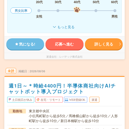
20代
30代
40代
50代
60代
男女比率
女性
男性
もっと見る
気になる!
応募へ進む
詳しく見る
派遣会社
レバテック株式会社
未読
掲載日
2026/08/06
週1日～＊時給4400円！半導体商社向けAIチ
ャットボット導入プロジェクト
土日祝日が休み
在宅・リモート
WEB登録OK
派遣
東京都中央区
勤務地
小伝馬町駅から徒歩5分／馬喰横山駅から徒歩10分／人形
町駅から徒歩10分／新日本橋駅から徒歩10分