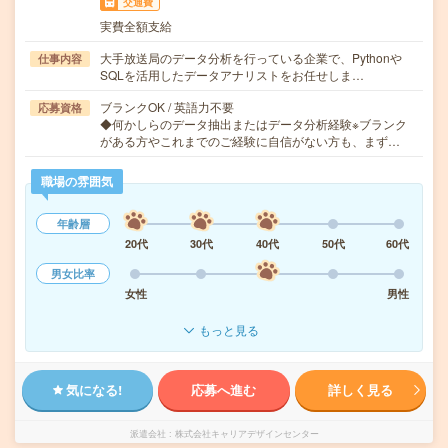
交通費
実費全額支給
大手放送局のデータ分析を行っている企業で、Pythonや
仕事内容
SQLを活用したデータアナリストをお任せしま…
ブランクOK / 英語力不要
応募資格
◆何かしらのデータ抽出またはデータ分析経験※ブランク
がある方やこれまでのご経験に自信がない方も、まず…
職場の雰囲気
年齢層
20代
30代
40代
50代
60代
男女比率
女性
男性
もっと見る
気になる!
応募へ進む
詳しく見る
派遣会社
株式会社キャリアデザインセンター