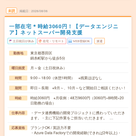
未読
掲載日
2026/08/06
一部在宅＊時給3060円！【データエンジニ
ア】ネットスーパー開発支援
土日祝日が休み
在宅・リモート
WEB登録OK
派遣
東京都墨田区
勤務地
錦糸町駅から徒歩5分
月～金（土日祝休み）
曜日頻度
9:00～18:00（休憩1時間） ※残業ほぼなし
時間
即日～長期 ※9月～、10月～など開始日ご相談ください！
期間
時給3060円 ※月収例：48万9600円（3060円×8時間×20
時給
日勤務の場合）
・データ連携機能の開発プロジェクトに携わっていただき
仕事内容
ます。・主に下記作業をご担当いただきます。 …
ブランクOK / 英語力不要
応募資格
・Azure Data Factoryでの開発経験(できれば2年以上)・