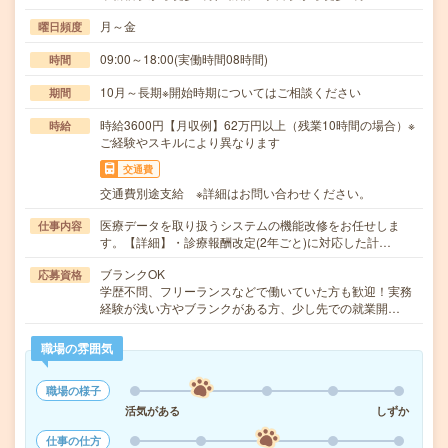
月～金
曜日頻度
09:00～18:00(実働時間08時間)
時間
10月～長期※開始時期についてはご相談ください
期間
時給3600円【月収例】62万円以上（残業10時間の場合）※
時給
ご経験やスキルにより異なります
交通費
交通費別途支給 ※詳細はお問い合わせください。
医療データを取り扱うシステムの機能改修をお任せしま
仕事内容
す。【詳細】・診療報酬改定(2年ごと)に対応した計…
ブランクOK
応募資格
学歴不問、フリーランスなどで働いていた方も歓迎！実務
経験が浅い方やブランクがある方、少し先での就業開…
職場の雰囲気
職場の様子
活気がある
しずか
仕事の仕方