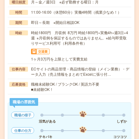
月～金／週3日 ※必ず勤務する曜日：月
曜日頻度
11:00-16:00（休憩60分）実働4時間（残業少なめ！）
時間
即日～長期 ※開始日相談OK
期間
時給1800円 月収例 8万円 時給1800円×実働4h×週3日×4
時給
週 ※月収例を保証するものではありません。※給与即受取
りサービス利用可（利用条件有）
交通費
1ヶ月3万円を上限として実費支給
ECサイトの商品管理・商品情報の登録（メイン業務）・デ
仕事内容
ータ入力（売上情報をまとめてExcelに張り付…
職種未経験OK / ブランクOK / 英語力不要
応募資格
■未経験OK！
職場の雰囲気
職場の様子
活気がある
しずか
仕事の仕方
テキパキ
コツコツ