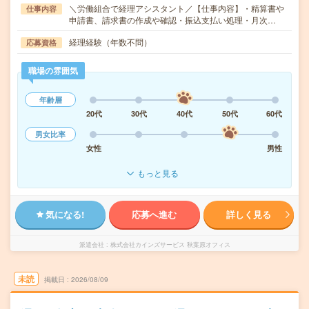
＼労働組合で経理アシスタント／【仕事内容】・精算書や
仕事内容
申請書、請求書の作成や確認・振込支払い処理・月次…
経理経験（年数不問）
応募資格
職場の雰囲気
年齢層
20代
30代
40代
50代
60代
男女比率
女性
男性
もっと見る
気になる!
応募へ進む
詳しく見る
派遣会社
株式会社カインズサービス 秋葉原オフィス
未読
掲載日
2026/08/09