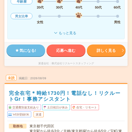
年齢層
20代
30代
40代
50代
60代
男女比率
女性
男性
もっと見る
気になる!
応募へ進む
詳しく見る
派遣会社
株式会社リクルートスタッフィング
未読
掲載日
2026/08/09
完全在宅＊時給1730円！電話なし！リクルー
トGr！事務アシスタント
交通費別途支給あり
土日祝日が休み
在宅・リモート
WEB登録OK
派遣
東京都千代田区
勤務地
東京駅から徒歩3分／京橋(東京都)駅から徒歩5分／宝町(東