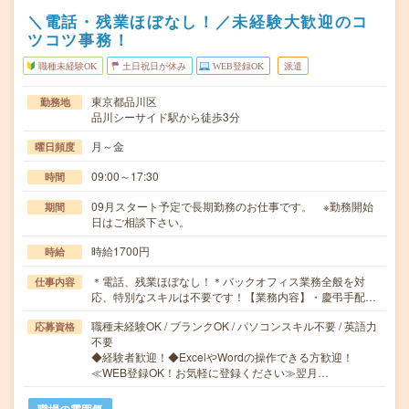
＼電話・残業ほぼなし！／未経験大歓迎のコ
ツコツ事務！
職種未経験OK
土日祝日が休み
WEB登録OK
派遣
東京都品川区
勤務地
品川シーサイド駅から徒歩3分
月～金
曜日頻度
09:00～17:30
時間
09月スタート予定で長期勤務のお仕事です。 ※勤務開始
期間
日はご相談下さい。
時給1700円
時給
＊電話、残業ほぼなし！＊バックオフィス業務全般を対
仕事内容
応、特別なスキルは不要です！【業務内容】・慶弔手配…
職種未経験OK / ブランクOK / パソコンスキル不要 / 英語力
応募資格
不要
◆経験者歓迎！◆ExcelやWordの操作できる方歓迎！
≪WEB登録OK！お気軽に登録ください≫翌月…