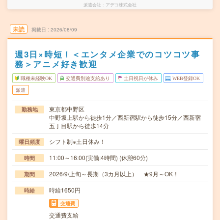
派遣会社
アデコ株式会社
未読
掲載日
2026/08/09
週3日×時短！＜エンタメ企業でのコツコツ事
務＞アニメ好き歓迎
職種未経験OK
交通費別途支給あり
土日祝日が休み
WEB登録OK
派遣
東京都中野区
勤務地
中野坂上駅から徒歩1分／西新宿駅から徒歩15分／西新宿
五丁目駅から徒歩14分
シフト制※土日休み！
曜日頻度
11:00～16:00(実働:4時間) (休憩60分)
時間
2026/9/上旬～長期（3カ月以上） ★9月～OK！
期間
時給1650円
時給
交通費
交通費支給