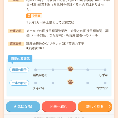
日×4週+残業15h ※月収例を保証するものではありませ
ん。
交通費
1ヶ月3万円を上限として実費支給
メールでの面接日程調整業務・企業との面接日程確認、調
仕事内容
整(メール対応、ひな形有)・転職希望者へのメール…
職種未経験OK / ブランクOK / 英語力不要
応募資格
■未経験OK！
職場の雰囲気
職場の様子
活気がある
しずか
仕事の仕方
テキパキ
コツコツ
気になる!
応募へ進む
詳しく見る
派遣会社
株式会社リクルートスタッフィング