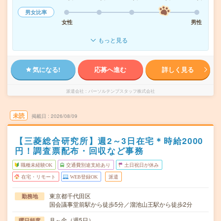
男女比率
女性
男性
もっと見る
気になる!
応募へ進む
詳しく見る
派遣会社
パーソルテンプスタッフ株式会社
未読
掲載日
2026/08/09
【三菱総合研究所】週2～3日在宅＊時給2000
円！調査票配布・回収など事務
職種未経験OK
交通費別途支給あり
土日祝日が休み
在宅・リモート
WEB登録OK
派遣
東京都千代田区
勤務地
国会議事堂前駅から徒歩5分／溜池山王駅から徒歩2分
月～金（週5日）
曜日頻度