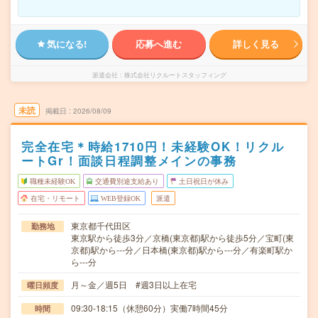
気になる!
応募へ進む
詳しく見る
派遣会社
株式会社リクルートスタッフィング
未読
掲載日
2026/08/09
完全在宅＊時給1710円！未経験OK！リクル
ートGr！面談日程調整メインの事務
職種未経験OK
交通費別途支給あり
土日祝日が休み
在宅・リモート
WEB登録OK
派遣
東京都千代田区
勤務地
東京駅から徒歩3分／京橋(東京都)駅から徒歩5分／宝町(東
京都)駅から---分／日本橋(東京都)駅から---分／有楽町駅か
ら---分
月～金／週5日 #週3日以上在宅
曜日頻度
09:30-18:15（休憩60分）実働7時間45分
時間