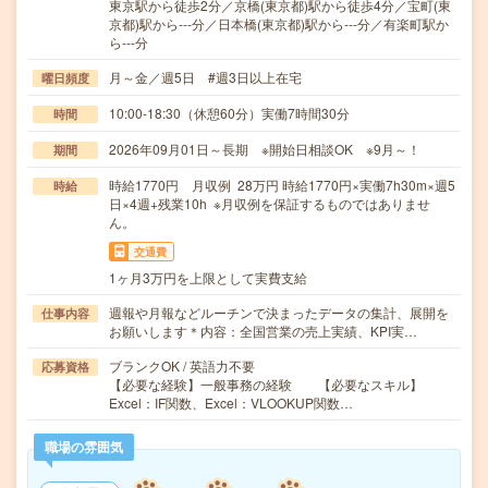
東京駅から徒歩2分／京橋(東京都)駅から徒歩4分／宝町(東
京都)駅から---分／日本橋(東京都)駅から---分／有楽町駅か
ら---分
月～金／週5日 #週3日以上在宅
曜日頻度
10:00-18:30（休憩60分）実働7時間30分
時間
2026年09月01日～長期 ※開始日相談OK ※9月～！
期間
時給1770円 月収例 28万円 時給1770円×実働7h30m×週5
時給
日×4週+残業10h ※月収例を保証するものではありませ
ん。
交通費
1ヶ月3万円を上限として実費支給
週報や月報などルーチンで決まったデータの集計、展開を
仕事内容
お願いします＊内容：全国営業の売上実績、KPI実…
ブランクOK / 英語力不要
応募資格
【必要な経験】一般事務の経験 【必要なスキル】
Excel：IF関数、Excel：VLOOKUP関数…
職場の雰囲気