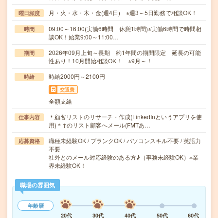
月・火・水・木・金(週4日) ※週3～5日勤務で相談OK！
曜日頻度
09:00～16:00(実働6時間 休憩1時間)※実働6時間で時間相
時間
談OK！始業9:00～11:00…
2026年09月上旬～長期 約1年間の期間限定 延長の可能
期間
性あり！10月開始相談OK！ ※9月～！
時給2000円～2100円
時給
交通費
全額支給
＊顧客リストのリサーチ・作成(LinkedInというアプリを使
仕事内容
用)＊↑のリスト顧客へメール(FMTあ…
職種未経験OK / ブランクOK / パソコンスキル不要 / 英語力
応募資格
不要
社外とのメール対応経験のある方♪（事務未経験OK）※業
界未経験OK！
職場の雰囲気
年齢層
20代
30代
40代
50代
60代