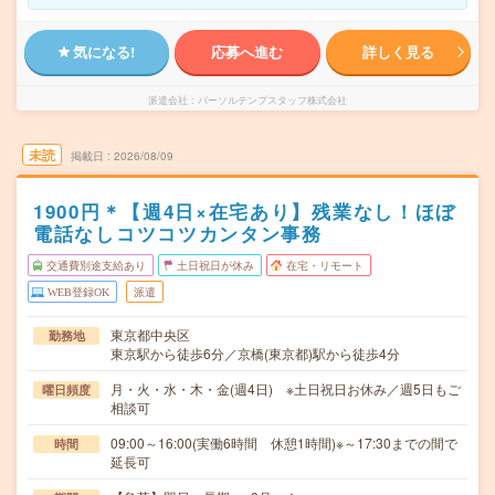
気になる!
応募へ進む
詳しく見る
派遣会社
パーソルテンプスタッフ株式会社
未読
掲載日
2026/08/09
1900円＊【週4日×在宅あり】残業なし！ほぼ
電話なしコツコツカンタン事務
交通費別途支給あり
土日祝日が休み
在宅・リモート
WEB登録OK
派遣
東京都中央区
勤務地
東京駅から徒歩6分／京橋(東京都)駅から徒歩4分
月・火・水・木・金(週4日) ※土日祝日お休み／週5日もご
曜日頻度
相談可
09:00～16:00(実働6時間 休憩1時間)※～17:30までの間で
時間
延長可