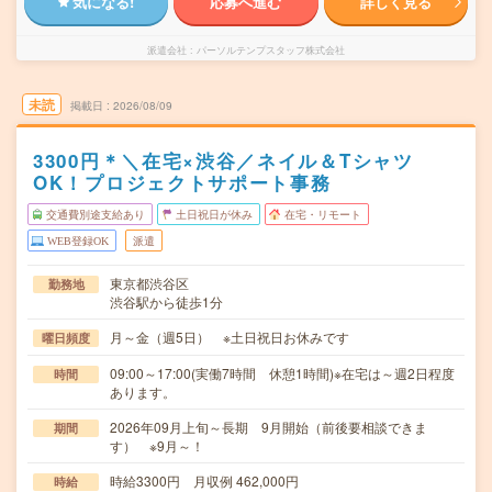
気になる!
応募へ進む
詳しく見る
派遣会社
パーソルテンプスタッフ株式会社
未読
掲載日
2026/08/09
3300円＊＼在宅×渋谷／ネイル＆Tシャツ
OK！プロジェクトサポート事務
交通費別途支給あり
土日祝日が休み
在宅・リモート
WEB登録OK
派遣
東京都渋谷区
勤務地
渋谷駅から徒歩1分
月～金（週5日） ※土日祝日お休みです
曜日頻度
09:00～17:00(実働7時間 休憩1時間)※在宅は～週2日程度
時間
あります。
2026年09月上旬～長期 9月開始（前後要相談できま
期間
す） ※9月～！
時給3300円 月収例 462,000円
時給