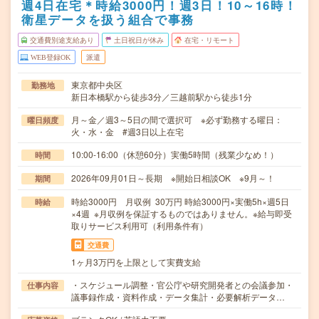
週4日在宅＊時給3000円！週3日！10～16時！
衛星データを扱う組合で事務
交通費別途支給あり
土日祝日が休み
在宅・リモート
WEB登録OK
派遣
東京都中央区
勤務地
新日本橋駅から徒歩3分／三越前駅から徒歩1分
月～金／週3～5日の間で選択可 ※必ず勤務する曜日：
曜日頻度
火・水・金 #週3日以上在宅
10:00-16:00（休憩60分）実働5時間（残業少なめ！）
時間
2026年09月01日～長期 ※開始日相談OK ※9月～！
期間
時給3000円 月収例 30万円 時給3000円×実働5h×週5日
時給
×4週 ※月収例を保証するものではありません。※給与即受
取りサービス利用可（利用条件有）
交通費
1ヶ月3万円を上限として実費支給
・スケジュール調整・官公庁や研究開発者との会議参加・
仕事内容
議事録作成・資料作成・データ集計・必要解析データ…