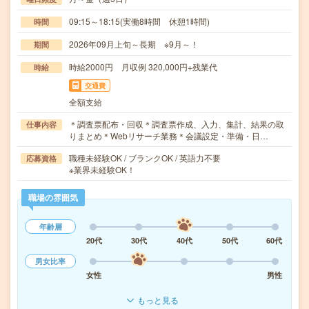
09:15～18:15(実働8時間 休憩1時間)
時間
2026年09月上旬～長期 ※9月～！
期間
時給2000円 月収例 320,000円+残業代
時給
交通費
全額支給
＊調査票配布・回収＊調査票作成、入力、集計、結果の取
仕事内容
りまとめ＊Webリサーチ業務＊会議設定・準備・日…
職種未経験OK / ブランクOK / 英語力不要
応募資格
※業界未経験OK！
職場の雰囲気
年齢層
20代
30代
40代
50代
60代
男女比率
女性
男性
もっと見る