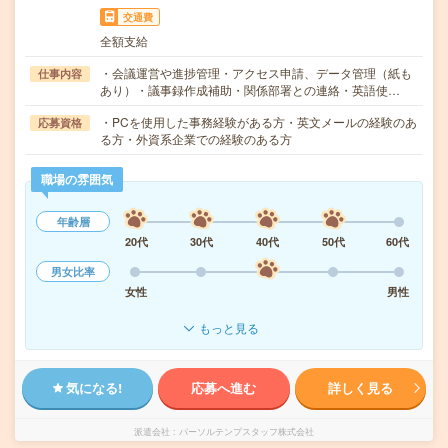
交通費
全額支給
・会議運営や進捗管理・アクセス申請、データ管理（紙も
仕事内容
あり）・議事録作成補助・関係部署との連絡・英語使…
・PCを使用した事務経験がある方・英文メールの経験のあ
応募資格
る方・外資系企業での経験のある方
職場の雰囲気
年齢層
20代
30代
40代
50代
60代
男女比率
女性
男性
もっと見る
気になる!
応募へ進む
詳しく見る
派遣会社
パーソルテンプスタッフ株式会社