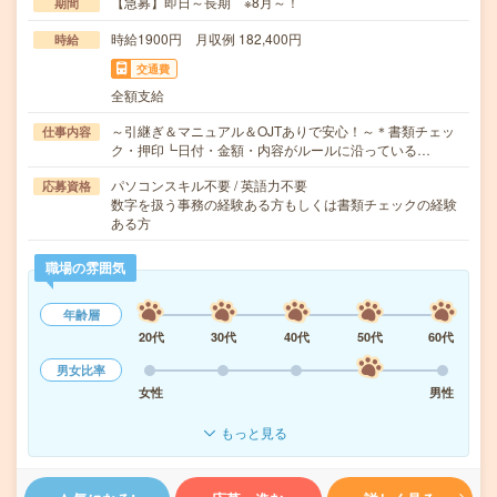
【急募】即日～長期 ※8月～！
期間
時給1900円 月収例 182,400円
時給
交通費
全額支給
～引継ぎ＆マニュアル＆OJTありで安心！～＊書類チェッ
仕事内容
ク・押印┗日付・金額・内容がルールに沿っている…
パソコンスキル不要 / 英語力不要
応募資格
数字を扱う事務の経験ある方もしくは書類チェックの経験
ある方
職場の雰囲気
年齢層
20代
30代
40代
50代
60代
男女比率
女性
男性
もっと見る