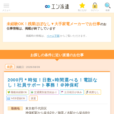
メニュー
気になる!
ログイン
検索
未経験OK！残業ほぼなし▼大手家電メーカーでお仕事
のお
仕事情報は、掲載が終了しています
掲載時の情報は、
ページ下部
からご覧いただけます。
お探しの条件に近い派遣のお仕事
未読
掲載日
2026/08/09
2000円＊時短！日数×時間選べる！電話な
し！社員サポート事務！＠神保町
職種未経験OK
交通費別途支給あり
土日祝日が休み
残業なし
WEB登録OK
派遣
東京都千代田区
勤務地
神保町駅から徒歩2分／御茶ノ水駅から徒歩8分