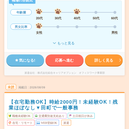
職場の雰囲気
年齢層
20代
30代
40代
50代
60代
男女比率
女性
男性
もっと見る
気になる!
応募へ進む
詳しく見る
派遣会社
株式会社綜合キャリアオプション オフィスワーク事業部
未読
掲載日
2026/08/09
【在宅勤務OK】時給2000円！未経験OK！残
業ほぼなし▼田町で一般事務
職種未経験OK
交通費別途支給あり
土日祝日が休み
在宅・リモート
WEB登録OK
派遣