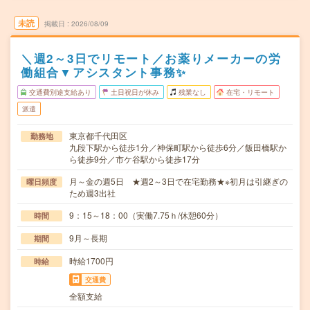
未読
掲載日
2026/08/09
＼週2～3日でリモート／お薬りメーカーの労
働組合▼アシスタント事務✨
交通費別途支給あり
土日祝日が休み
残業なし
在宅・リモート
派遣
東京都千代田区
勤務地
九段下駅から徒歩1分／神保町駅から徒歩6分／飯田橋駅か
ら徒歩9分／市ケ谷駅から徒歩17分
月～金の週5日 ★週2～3日で在宅勤務★※初月は引継ぎの
曜日頻度
ため週3出社
9：15～18：00（実働7.75ｈ/休憩60分）
時間
9月～長期
期間
時給1700円
時給
交通費
全額支給