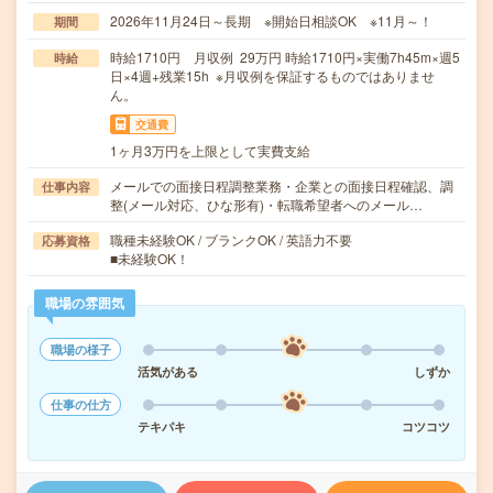
2026年11月24日～長期 ※開始日相談OK ※11月～！
期間
時給1710円 月収例 29万円 時給1710円×実働7h45m×週5
時給
日×4週+残業15h ※月収例を保証するものではありませ
ん。
交通費
1ヶ月3万円を上限として実費支給
メールでの面接日程調整業務・企業との面接日程確認、調
仕事内容
整(メール対応、ひな形有)・転職希望者へのメール…
職種未経験OK / ブランクOK / 英語力不要
応募資格
■未経験OK！
職場の雰囲気
職場の様子
活気がある
しずか
仕事の仕方
テキパキ
コツコツ