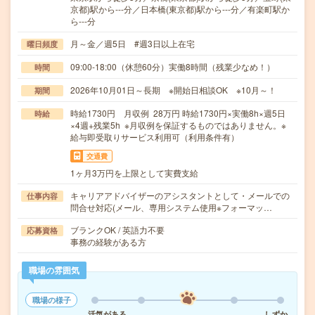
京都)駅から---分／日本橋(東京都)駅から---分／有楽町駅か
ら---分
月～金／週5日 #週3日以上在宅
曜日頻度
09:00-18:00（休憩60分）実働8時間（残業少なめ！）
時間
2026年10月01日～長期 ※開始日相談OK ※10月～！
期間
時給1730円 月収例 28万円 時給1730円×実働8h×週5日
時給
×4週+残業5h ※月収例を保証するものではありません。※
給与即受取りサービス利用可（利用条件有）
交通費
1ヶ月3万円を上限として実費支給
キャリアアドバイザーのアシスタントとして・メールでの
仕事内容
問合せ対応(メール、専用システム使用※フォーマッ…
ブランクOK / 英語力不要
応募資格
事務の経験がある方
職場の雰囲気
職場の様子
活気がある
しずか