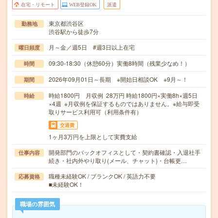
在宅・リモート
WEB登録OK
派遣
東京都渋谷区
勤務地
渋谷駅から徒歩7分
月～金／週5日 #週3日以上在宅
曜日頻度
09:30-18:30（休憩60分）実働8時間（残業少なめ！）
時間
2026年09月01日～長期 ※開始日相談OK ※9月～！
期間
時給1800円 月収例 28万円 時給1800円×実働8h×週5日
時給
×4週 ※月収例を保証するものではありません。※給与即受
取りサービス利用可（利用条件有）
交通費
1ヶ月3万円を上限として実費支給
開発部門のバックオフィスとして・契約書確認・入退社手
仕事内容
続き・社内外やり取り(メール、チャット)・台帳更…
職種未経験OK / ブランクOK / 英語力不要
応募資格
■未経験OK！
職場の雰囲気