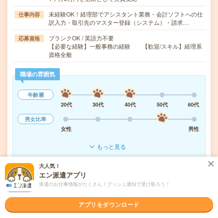
未経験OK！経理部でアシスタント業務・会計ソフトへの仕
仕事内容
訳入力・取引先のマスター登録（システム）・請求…
ブランクOK / 英語力不要
応募資格
【必要な経験】一般事務の経験 【歓迎/スキル】経理系
資格全般
職場の雰囲気
年齢層
20代
30代
40代
50代
60代
男女比率
女性
男性
もっと見る
大人気！
エン派遣アプリ
気になる!
応募へ進む
詳しく見る
派遣のお仕事情報がたくさん！プッシュ通知で受け取ろう！
派遣会社
株式会社リクルートスタッフィング
アプリをダウンロード