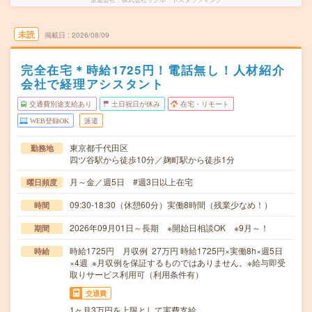
未読
掲載日
2026/08/09
完全在宅＊時給1725円！電話無し！人材紹介
会社で経理アシスタント
交通費別途支給あり
土日祝日が休み
在宅・リモート
WEB登録OK
派遣
東京都千代田区
勤務地
四ツ谷駅から徒歩10分／麹町駅から徒歩1分
月～金／週5日 #週3日以上在宅
曜日頻度
09:30-18:30（休憩60分）実働8時間（残業少なめ！）
時間
2026年09月01日～長期 ※開始日相談OK ※9月～！
期間
時給1725円 月収例 27万円 時給1725円×実働8h×週5日
時給
×4週 ※月収例を保証するものではありません。※給与即受
取りサービス利用可（利用条件有）
交通費
1ヶ月3万円を上限として実費支給