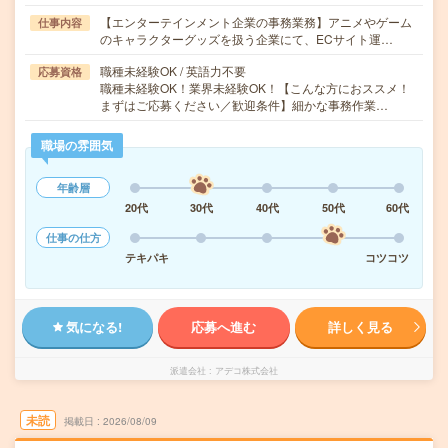
【エンターテインメント企業の事務業務】アニメやゲーム
仕事内容
のキャラクターグッズを扱う企業にて、ECサイト運…
職種未経験OK / 英語力不要
応募資格
職種未経験OK！業界未経験OK！【こんな方におススメ！
まずはご応募ください／歓迎条件】細かな事務作業…
職場の雰囲気
年齢層
20代
30代
40代
50代
60代
仕事の仕方
テキパキ
コツコツ
気になる!
応募へ進む
詳しく見る
派遣会社
アデコ株式会社
未読
掲載日
2026/08/09