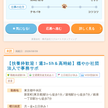
仕事の仕方
テキパキ
コツコツ
気になる!
応募へ進む
詳しく見る
派遣会社
株式会社リクルートスタッフィング
未読
掲載日
2026/08/09
【扶養枠歓迎！週3×5h＆高時給】穏やか社団
法人で事務サポ
職種未経験OK
交通費別途支給あり
土日祝日が休み
WEB登録OK
派遣
東京都中央区
勤務地
新富町(東京都)駅から徒歩1分／築地駅から徒歩7分／銀座
一丁目駅から徒歩7分
月～金※土日休み！
曜日頻度