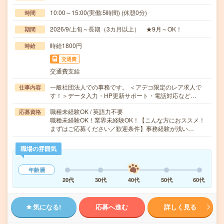
10:00～15:00(実働:5時間) (休憩0分)
時間
2026/9/上旬～長期（3カ月以上） ★9月～OK！
期間
時給1800円
時給
交通費
交通費支給
一般社団法人での事務です。 ＜アデコ限定のレア求人で
仕事内容
す！＞データ入力・HP更新サポート・電話対応など…
職種未経験OK / 英語力不要
応募資格
職種未経験OK！業界未経験OK！【こんな方におススメ！
まずはご応募ください／歓迎条件】事務経験が浅い…
職場の雰囲気
年齢層
20代
30代
40代
50代
60代
気になる!
応募へ進む
詳しく見る