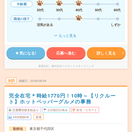
年齢層
20代
30代
40代
50代
60代
職場の様子
活気がある
しずか
もっと見る
気になる!
応募へ進む
詳しく見る
派遣会社
株式会社リクルートスタッフィング
未読
掲載日
2026/08/09
完全在宅＊時給1770円！10時～【リクルー
ト】ホットペッパーグルメの事務
交通費別途支給あり
土日祝日が休み
在宅・リモート
WEB登録OK
派遣
東京都千代田区
勤務地