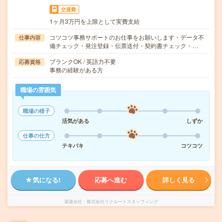
交通費
1ヶ月3万円を上限として実費支給
コツコツ事務サポートのお仕事をお願いします・データ不
仕事内容
備チェック・発注登録・伝票送付・契約書チェック・…
ブランクOK / 英語力不要
応募資格
事務の経験がある方
職場の雰囲気
職場の様子
活気がある
しずか
仕事の仕方
テキパキ
コツコツ
気になる!
応募へ進む
詳しく見る
派遣会社
株式会社リクルートスタッフィング