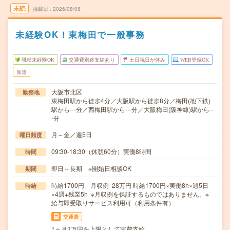
未読
掲載日
2026/08/08
未経験OK！東梅田で一般事務
職種未経験OK
交通費別途支給あり
土日祝日が休み
WEB登録OK
派遣
大阪市北区
勤務地
東梅田駅から徒歩4分／大阪駅から徒歩8分／梅田(地下鉄)
駅から---分／西梅田駅から---分／大阪梅田(阪神線)駅から--
-分
月～金／週5日
曜日頻度
09:30-18:30（休憩60分）実働8時間
時間
即日～長期 ※開始日相談OK
期間
時給1700円 月収例 28万円 時給1700円×実働8h×週5日
時給
×4週+残業5h ※月収例を保証するものではありません。※
給与即受取りサービス利用可（利用条件有）
交通費
1ヶ月3万円を上限として実費支給