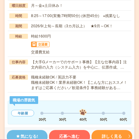
月～金※土日休み！
曜日頻度
8:25～17:00(実働:7時間50分) (休憩45分) ※残業なし
時間
2026/9/上旬～長期（3カ月以上） ★9月～OK！
期間
時給1600円
時給
交通費
交通費支給
【大手Gメーカーでのサポート事務】【主な仕事内容】注
仕事内容
文内容の入力（システム入力）を中心に、伝票作成、…
職種未経験OK / 英語力不要
応募資格
職種未経験OK！業界未経験OK！【こんな方におススメ！
まずはご応募ください／歓迎条件】事務経験がある…
職場の雰囲気
年齢層
20代
30代
40代
50代
60代
気になる!
応募へ進む
詳しく見る