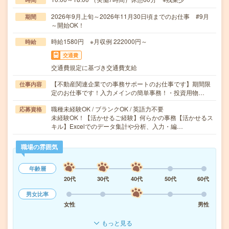
2026年9月上旬～2026年11月30日頃までのお仕事 #9月
期間
～開始OK！
時給1580円 ※月収例 222000円～
時給
交通費
交通費規定に基づき交通費支給
【不動産関連企業での事務サポートのお仕事です】期間限
仕事内容
定のお仕事です！入力メインの簡単事務！・投資用物…
職種未経験OK / ブランクOK / 英語力不要
応募資格
未経験OK！【活かせるご経験】何らかの事務【活かせるス
キル】Excelでのデータ集計や分析、入力・編…
職場の雰囲気
年齢層
20代
30代
40代
50代
60代
男女比率
女性
男性
もっと見る