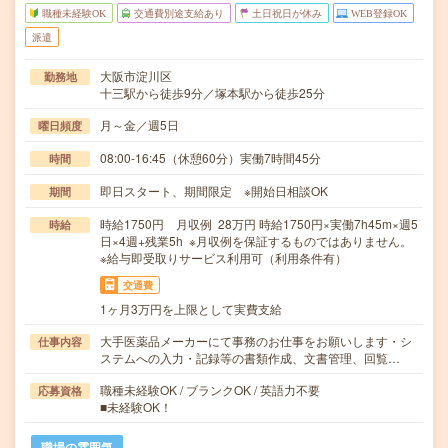
職種未経験OK
交通費別途支給あり
土日祝日が休み
WEB登録OK
派遣
大阪市淀川区
勤務地
十三駅から徒歩9分／塚本駅から徒歩25分
月～金／週5日
曜日頻度
08:00-16:45（休憩60分）実働7時間45分
時間
即日スタート、期間限定 ※開始日相談OK
期間
時給1750円 月収例 28万円 時給1750円×実働7h45m×週5
時給
日×4週+残業5h ※月収例を保証するものではありません。
※給与即受取りサービス利用可（利用条件有）
交通費
1ヶ月3万円を上限として実費支給
大手医薬品メーカーにて事務のお仕事をお願いします・シ
仕事内容
ステムへの入力・記録等の書類作成、文書管理、回覧…
職種未経験OK / ブランクOK / 英語力不要
応募資格
■未経験OK！
職場の雰囲気