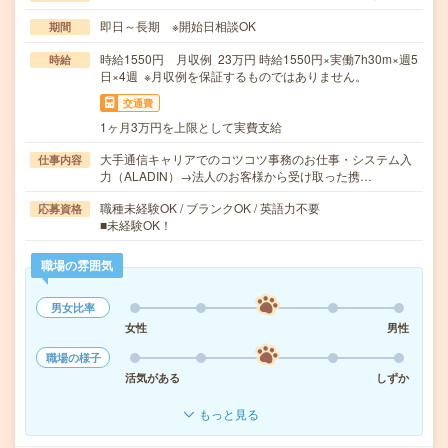
即日～長期 ※開始日相談OK
期間
時給1550円 月収例 23万円 時給1550円×実働7h30m×週5
時給
日×4週 ※月収例を保証するものではありません。
交通費
1ヶ月3万円を上限として実費支給
大手通信キャリアでのコツコツ事務のお仕事・システム入
仕事内容
力（ALADIN）→法人のお客様から受け取った携…
職種未経験OK / ブランクOK / 英語力不要
応募資格
■未経験OK！
職場の雰囲気
男女比率
女性
男性
職場の様子
活気がある
しずか
もっと見る