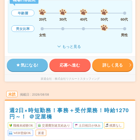
年齢層
20代
30代
40代
50代
60代
男女比率
女性
男性
もっと見る
気になる!
応募へ進む
詳しく見る
派遣会社
株式会社リクルートスタッフィング
未読
掲載日
2026/08/08
週2日×時短勤務！事務＋受付業務！時給1270
円～！ ＠淀屋橋
職種未経験OK
交通費別途支給あり
土日祝日が休み
残業なし
WEB登録OK
派遣