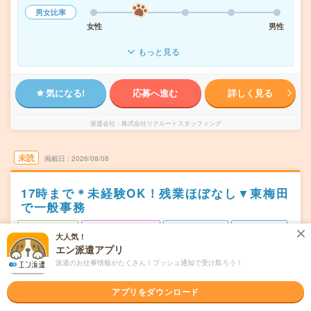
男女比率
女性
男性
もっと見る
気になる!
応募へ進む
詳しく見る
派遣会社
株式会社リクルートスタッフィング
未読
掲載日
2026/08/08
17時まで＊未経験OK！残業ほぼなし▼東梅田
で一般事務
職種未経験OK
交通費別途支給あり
土日祝日が休み
WEB登録OK
大人気！
派遣
エン派遣アプリ
派遣のお仕事情報がたくさん！プッシュ通知で受け取ろう！
大阪市北区
勤務地
東梅田駅から徒歩1分／梅田(地下鉄)駅から徒歩2分／大阪
アプリをダウンロード
駅から---分／西梅田駅から---分／大阪梅田(阪神線)駅から--
-分