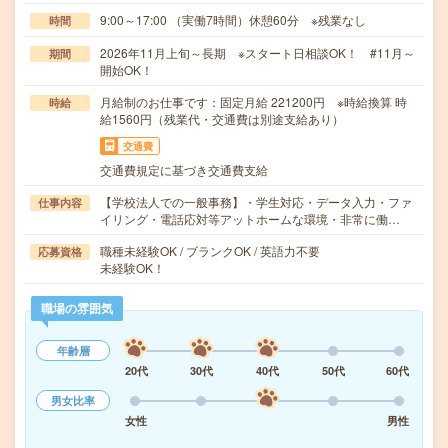
9:00～17:00 （実働7時間）休憩60分 ※残業なし
時間
2026年11月上旬～長期 ※スタート日相談OK！ #11月～
期間
開始OK！
月給制のお仕事です：固定月給 221200円 ※時給換算 時
時給
給1560円（残業代・交通費は別途支給あり）
交通費
交通費規定に基づき交通費支給
【学校法人での一般事務】・学生対応・データ入力・ファ
仕事内容
イリング・電話応対等アットホームな環境・非常に働…
職種未経験OK / ブランクOK / 英語力不要
応募資格
未経験OK！
職場の雰囲気
年齢層
20代
30代
40代
50代
60代
男女比率
女性
男性