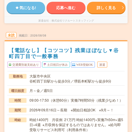
気になる!
応募へ進む
詳しく見る
派遣会社
株式会社リクルートスタッフィング
未読
掲載日
2026/08/08
【電話なし】【コツコツ】残業ほぼなし▼谷
町四丁目で一般事務
交通費別途支給あり
土日祝日が休み
WEB登録OK
派遣
大阪市中央区
勤務地
谷町四丁目駅から徒歩3分／堺筋本町駅から徒歩9分
月～金／週5日
曜日頻度
09:00-17:50（休憩60分）実働7時間50分（残業少なめ！）
時間
2026年09月16日～長期 ※開始日相談OK ※9月～！
期間
時給1400円 月収例 21万円 時給1400円×実働7h50m×週5
時給
日×4週 ※月収例を保証するものではありません。※給与即
受取りサービス利用可（利用条件有）