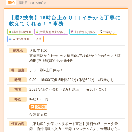
未読
掲載日
2026/08/08
【週3扶養】16時台上がり↑↑イチから丁寧に
教えてくれる！＊事務
職種未経験OK
交通費別途支給あり
土日祝日が休み
残業なし
WEB登録OK
派遣
大阪市北区
勤務地
東梅田駅から徒歩1分／梅田(地下鉄)駅から徒歩2分／大阪
梅田(阪神線)駅から徒歩4分
シフト制※土日休み！
曜日頻度
9:30～16:00(実働:5時間30分) (休憩60分) ※残業なし
時間
2026/9/上旬～長期（3カ月以上） ★9月～OK！
期間
時給1500円
時給
交通費
交通費支給
【不動産仲介業でのサポート事務】資料作成、データ登
仕事内容
録、物件情報の入力・登録（システム入力、未経験から…