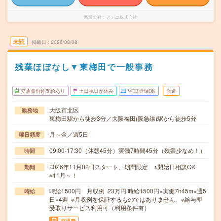
派遣会社
アデコ株式会社
未読
掲載日
2026/08/08
残業ほぼなし▼東梅田で一般事務
交通費別途支給あり
土日祝日が休み
WEB登録OK
派遣
大阪市北区
勤務地
東梅田駅から徒歩3分／大阪梅田(阪急線)駅から徒歩5分
月～金／週5日
曜日頻度
09:00-17:30（休憩45分）実働7時間45分（残業少なめ！）
時間
2026年11月02日スタート、期間限定 ※開始日相談OK
期間
※11月～！
時給1500円 月収例 23万円 時給1500円×実働7h45m×週5
時給
日×4週 ※月収例を保証するものではありません。※給与即
受取りサービス利用可（利用条件有）