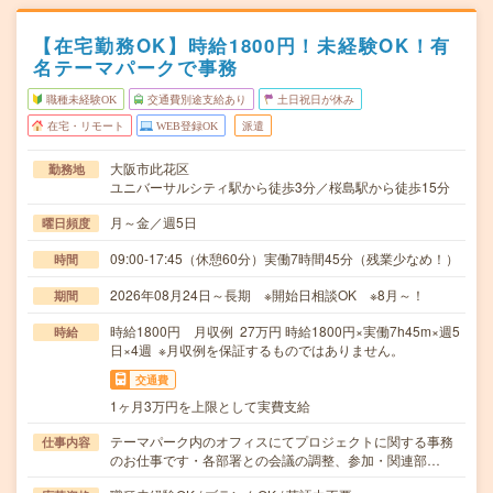
【在宅勤務OK】時給1800円！未経験OK！有
名テーマパークで事務
職種未経験OK
交通費別途支給あり
土日祝日が休み
在宅・リモート
WEB登録OK
派遣
大阪市此花区
勤務地
ユニバーサルシティ駅から徒歩3分／桜島駅から徒歩15分
月～金／週5日
曜日頻度
09:00-17:45（休憩60分）実働7時間45分（残業少なめ！）
時間
2026年08月24日～長期 ※開始日相談OK ※8月～！
期間
時給1800円 月収例 27万円 時給1800円×実働7h45m×週5
時給
日×4週 ※月収例を保証するものではありません。
交通費
1ヶ月3万円を上限として実費支給
テーマパーク内のオフィスにてプロジェクトに関する事務
仕事内容
のお仕事です・各部署との会議の調整、参加・関連部…