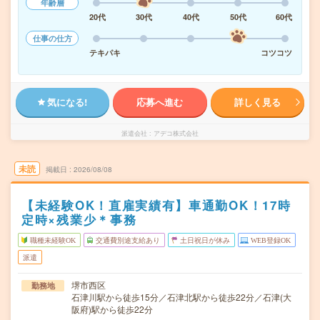
年齢層
20代
30代
40代
50代
60代
仕事の仕方
テキパキ
コツコツ
気になる!
応募へ進む
詳しく見る
派遣会社
アデコ株式会社
未読
掲載日
2026/08/08
【未経験OK！直雇実績有】車通勤OK！17時
定時×残業少＊事務
職種未経験OK
交通費別途支給あり
土日祝日が休み
WEB登録OK
派遣
堺市西区
勤務地
石津川駅から徒歩15分／石津北駅から徒歩22分／石津(大
阪府)駅から徒歩22分