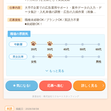
大手IT企業での広告運用サポート・案件データの入力・デ
仕事内容
ータ集計・入札単価の調整・広告の入稿作業（画像…
職種未経験OK / ブランクOK / 英語力不要
応募資格
■未経験OK！
職場の雰囲気
年齢層
20代
30代
40代
50代
60代
男女比率
女性
男性
もっと見る
気になる!
応募へ進む
詳しく見る
派遣会社
株式会社リクルートスタッフィング
未読
掲載日
2026/08/08