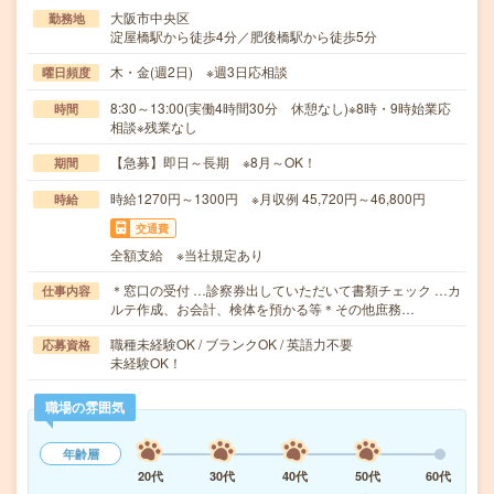
大阪市中央区
勤務地
淀屋橋駅から徒歩4分／肥後橋駅から徒歩5分
木・金(週2日) ※週3日応相談
曜日頻度
8:30～13:00(実働4時間30分 休憩なし)※8時・9時始業応
時間
相談※残業なし
【急募】即日～長期 ※8月～OK！
期間
時給1270円～1300円 ※月収例 45,720円～46,800円
時給
交通費
全額支給 ※当社規定あり
＊窓口の受付 …診察券出していただいて書類チェック …カ
仕事内容
ルテ作成、お会計、検体を預かる等＊その他庶務…
職種未経験OK / ブランクOK / 英語力不要
応募資格
未経験OK！
職場の雰囲気
年齢層
20代
30代
40代
50代
60代