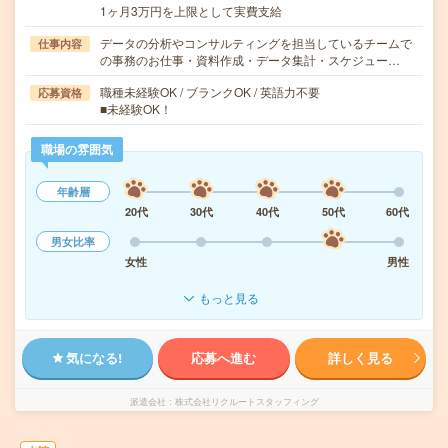
1ヶ月3万円を上限として実費支給
データの分析やコンサルティングを担当しているチームで
仕事内容
の事務のお仕事・資料作成・データ集計・スケジュー…
職種未経験OK / ブランクOK / 英語力不要
応募資格
■未経験OK！
職場の雰囲気
年齢層
20代
30代
40代
50代
60代
男女比率
女性
男性
もっと見る
気になる!
応募へ進む
詳しく見る
派遣会社
株式会社リクルートスタッフィング