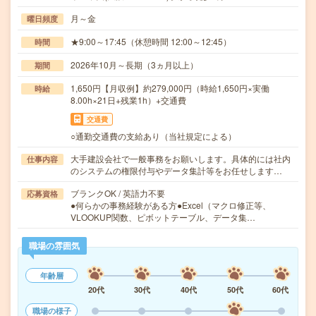
月～金
曜日頻度
★9:00～17:45（休憩時間 12:00～12:45）
時間
2026年10月～長期（3ヵ月以上）
期間
1,650円【月収例】約279,000円（時給1,650円×実働
時給
8.00h×21日+残業1h）+交通費
交通費
○通勤交通費の支給あり（当社規定による）
大手建設会社で一般事務をお願いします。具体的には社内
仕事内容
のシステムの権限付与やデータ集計等をお任せします…
ブランクOK / 英語力不要
応募資格
●何らかの事務経験がある方●Excel（マクロ修正等、
VLOOKUP関数、ピボットテーブル、データ集…
職場の雰囲気
年齢層
20代
30代
40代
50代
60代
職場の様子