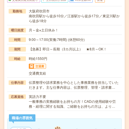
大阪府吹田市
勤務地
南吹田駅から徒歩10分／江坂駅から徒歩17分／東淀川駅か
ら徒歩18分
月～金※土日休み！
曜日頻度
9:00～17:00(実働:7時間) (休憩60分)
時間
【急募】即日～長期（3カ月以上） ★8月～OK！
期間
時給1550円
時給
交通費
交通費支給
伝票整理や請求業務を中心とした事務業務を担当していた
仕事内容
だきます。主な仕事内容は、伝票整理、管理・請求書…
英語力不要
応募資格
一般事務の実務経験をお持ちの方！CADの使用経験や労
務・経理に関する知識、ご経験をお持ちの方は、より…
職場の雰囲気