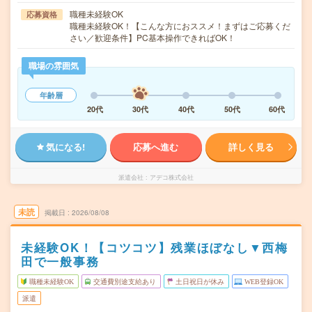
職種未経験OK
応募資格
職種未経験OK！【こんな方におススメ！まずはご応募くだ
さい／歓迎条件】PC基本操作できればOK！
職場の雰囲気
年齢層
20代
30代
40代
50代
60代
気になる!
応募へ進む
詳しく見る
派遣会社
アデコ株式会社
未読
掲載日
2026/08/08
未経験OK！【コツコツ】残業ほぼなし▼西梅
田で一般事務
職種未経験OK
交通費別途支給あり
土日祝日が休み
WEB登録OK
派遣