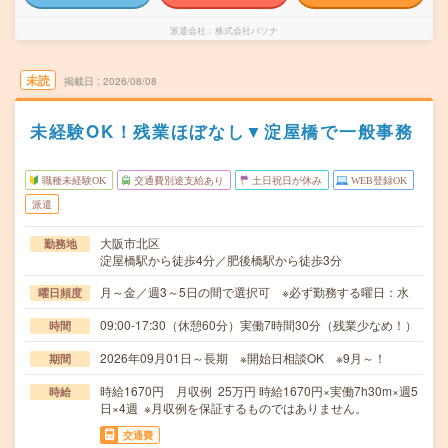
派遣会社
株式会社パソナ
未読
掲載日
2026/08/08
未経験OK！残業ほぼなし▼淀屋橋で一般事務
職種未経験OK
交通費別途支給あり
土日祝日が休み
WEB登録OK
派遣
大阪市北区
勤務地
淀屋橋駅から徒歩4分／肥後橋駅から徒歩3分
月～金／週3～5日の間で選択可 ※必ず勤務する曜日：水
曜日頻度
09:00-17:30（休憩60分）実働7時間30分（残業少なめ！）
時間
2026年09月01日～長期 ※開始日相談OK ※9月～！
期間
時給1670円 月収例 25万円 時給1670円×実働7h30m×週5
時給
日×4週 ※月収例を保証するものではありません。
交通費