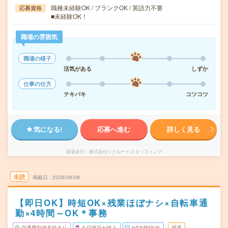
職種未経験OK / ブランクOK / 英語力不要
応募資格
■未経験OK！
職場の雰囲気
職場の様子
活気がある
しずか
仕事の仕方
テキパキ
コツコツ
気になる!
応募へ進む
詳しく見る
派遣会社
株式会社リクルートスタッフィング
未読
掲載日
2026/08/08
【即日OK】時短OK×残業ほぼナシ×自転車通
勤×4時間～OK＊事務
交通費別途支給あり
土日祝日が休み
WEB登録OK
派遣