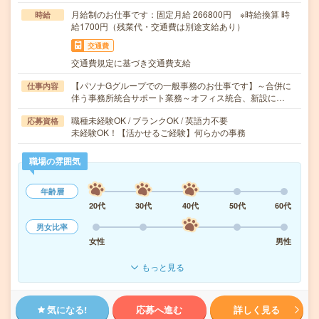
月給制のお仕事です：固定月給 266800円 ※時給換算 時
時給
給1700円（残業代・交通費は別途支給あり）
交通費
交通費規定に基づき交通費支給
【パソナGグループでの一般事務のお仕事です】～合併に
仕事内容
伴う事務所統合サポート業務～オフィス統合、新設に…
職種未経験OK / ブランクOK / 英語力不要
応募資格
未経験OK！【活かせるご経験】何らかの事務
職場の雰囲気
年齢層
20代
30代
40代
50代
60代
男女比率
女性
男性
もっと見る
気になる!
応募へ進む
詳しく見る