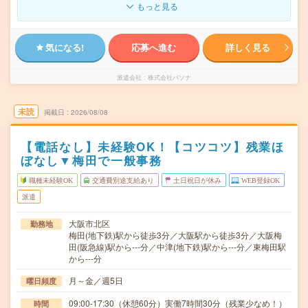
もっと見る
気になる!
応募へ進む
詳しく見る
派遣会社
株式会社パソナ
未読
掲載日
2026/08/08
【電話なし】未経験OK！【コツコツ】残業ほ
ぼなし▼梅田で一般事務
職種未経験OK
交通費別途支給あり
土日祝日が休み
WEB登録OK
派遣
大阪市北区
勤務地
梅田(地下鉄)駅から徒歩3分／大阪駅から徒歩3分／大阪梅
田(阪急線)駅から---分／中津(地下鉄)駅から---分／東梅田駅
から---分
月～金／週5日
曜日頻度
09:00-17:30（休憩60分）実働7時間30分（残業少なめ！）
時間