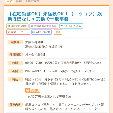
未読
掲載日
2026/08/08
【在宅勤務OK】未経験OK！【コツコツ】残
業ほぼなし▼京橋で一般事務
職種未経験OK
交通費別途支給あり
土日祝日が休み
在宅・リモート
WEB登録OK
派遣
大阪市都島区
勤務地
京橋(大阪府)駅から徒歩5分
月～金／週5日
曜日頻度
09:00-17:30（休憩60分）実働7時間30分（残業少なめ！）
時間
2026年09月01日～長期 ※開始日相談OK ※9月～！
期間
時給1480円 月収例 22万円 時給1480円×実働7h30m×週5
時給
日×4週 ※月収例を保証するものではありません。
交通費
1ヶ月3万円を上限として実費支給
簡単コツコツ事務です・専用システムへのデータ入力・資
仕事内容
料作成＊その他・電話対応・メール対応・チャット対…