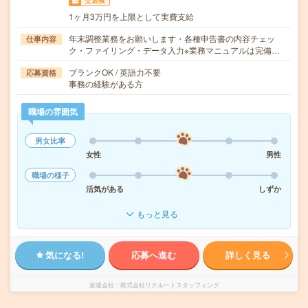
交通費
1ヶ月3万円を上限として実費支給
年末調整業務をお願いします・各種申告書の内容チェッ
仕事内容
ク・ファイリング・データ入力※業務マニュアルは完備…
ブランクOK / 英語力不要
応募資格
事務の経験がある方
職場の雰囲気
男女比率
女性
男性
職場の様子
活気がある
しずか
もっと見る
気になる!
応募へ進む
詳しく見る
派遣会社
株式会社リクルートスタッフィング