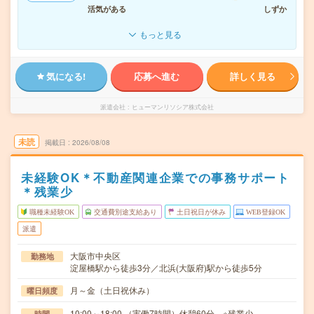
活気がある
しずか
もっと見る
気になる!
応募へ進む
詳しく見る
派遣会社
ヒューマンリソシア株式会社
未読
掲載日
2026/08/08
未経験OK＊不動産関連企業での事務サポート
＊残業少
職種未経験OK
交通費別途支給あり
土日祝日が休み
WEB登録OK
派遣
大阪市中央区
勤務地
淀屋橋駅から徒歩3分／北浜(大阪府)駅から徒歩5分
月～金（土日祝休み）
曜日頻度
10:00～18:00 （実働7時間）休憩60分 ※残業少
時間