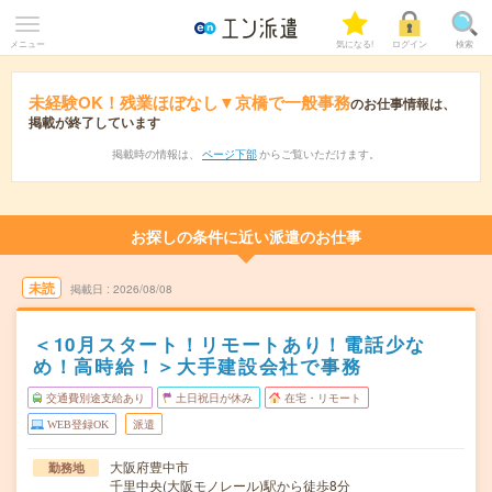
メニュー
気になる!
ログイン
検索
未経験OK！残業ほぼなし▼京橋で一般事務
のお仕事情報は、
掲載が終了しています
掲載時の情報は、
ページ下部
からご覧いただけます。
お探しの条件に近い派遣のお仕事
未読
掲載日
2026/08/08
＜10月スタート！リモートあり！電話少な
め！高時給！＞大手建設会社で事務
交通費別途支給あり
土日祝日が休み
在宅・リモート
WEB登録OK
派遣
大阪府豊中市
勤務地
千里中央(大阪モノレール)駅から徒歩8分