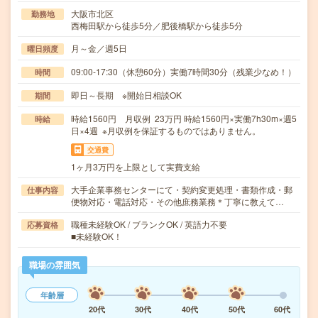
大阪市北区
勤務地
西梅田駅から徒歩5分／肥後橋駅から徒歩5分
月～金／週5日
曜日頻度
09:00-17:30（休憩60分）実働7時間30分（残業少なめ！）
時間
即日～長期 ※開始日相談OK
期間
時給1560円 月収例 23万円 時給1560円×実働7h30m×週5
時給
日×4週 ※月収例を保証するものではありません。
交通費
1ヶ月3万円を上限として実費支給
大手企業事務センターにて・契約変更処理・書類作成・郵
仕事内容
便物対応・電話対応・その他庶務業務＊丁寧に教えて…
職種未経験OK / ブランクOK / 英語力不要
応募資格
■未経験OK！
職場の雰囲気
年齢層
20代
30代
40代
50代
60代