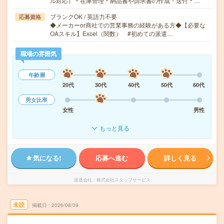
ル対応）＊在庫管理＊納品書や請求書の作成・送付＊…
ブランクOK / 英語力不要
応募資格
◆メーカーor商社での営業事務の経験がある方◆【必要な
OAスキル】Excel（関数） #初めての派遣…
職場の雰囲気
年齢層
20代
30代
40代
50代
60代
男女比率
女性
男性
もっと見る
気になる!
応募へ進む
詳しく見る
派遣会社
株式会社スタッフサービス
未読
掲載日
2026/08/09