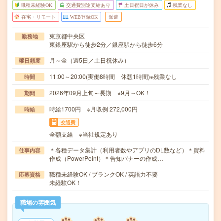
職種未経験OK
交通費別途支給あり
土日祝日が休み
残業なし
在宅・リモート
WEB登録OK
派遣
東京都中央区
勤務地
東銀座駅から徒歩2分／銀座駅から徒歩6分
月～金（週5日／土日祝休み）
曜日頻度
11:00～20:00(実働8時間 休憩1時間)※残業なし
時間
2026年09月上旬～長期 ※9月～OK！
期間
時給1700円 ※月収例 272,000円
時給
交通費
全額支給 ※当社規定あり
＊各種データ集計（利用者数やアプリのDL数など）＊資料
仕事内容
作成（PowerPoint）＊告知バナーの作成…
職種未経験OK / ブランクOK / 英語力不要
応募資格
未経験OK！
職場の雰囲気