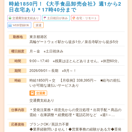
時給1850円！《大手食品卸売会社》週1から2
日在宅あり＊17時40分まで
交通費別途支給あり
土日祝日が休み
在宅・リモート
WEB登録OK
派遣
東京都港区
勤務地
高輪ゲートウェイ駅から徒歩1分／泉岳寺駅から徒歩5分
月～金 ※土日祝休み
曜日頻度
9:00～17:40 ※残業はほとんどありません。※休憩60分。
時間
2026/09/01～長期 ※9月～！
期間
時給1850円＋交 【月収例】338,395円～ ■給与の前払
時給
いが可能な速払いサービスあり
交通費
交通費支給あり
＊受発注業務＊得意先からの受注処理＊出荷手配＊商品の
仕事内容
需給・在庫調整＊経費処理＊電話応対など ※週1～…
ブランクOK / 英語力不要
応募資格
◆業界経験問いません！◆営業事務の経験がある方◆受発