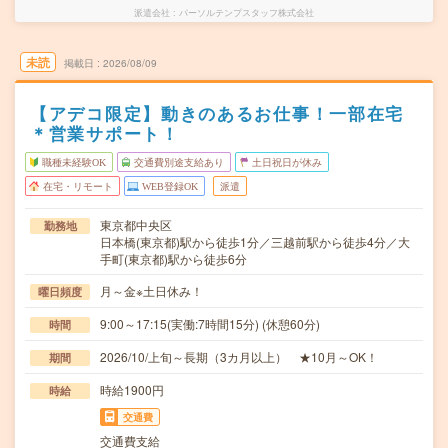
派遣会社
パーソルテンプスタッフ株式会社
未読
掲載日
2026/08/09
【アデコ限定】動きのあるお仕事！一部在宅
＊営業サポート！
職種未経験OK
交通費別途支給あり
土日祝日が休み
在宅・リモート
WEB登録OK
派遣
東京都中央区
勤務地
日本橋(東京都)駅から徒歩1分／三越前駅から徒歩4分／大
手町(東京都)駅から徒歩6分
月～金※土日休み！
曜日頻度
9:00～17:15(実働:7時間15分) (休憩60分)
時間
2026/10/上旬～長期（3カ月以上） ★10月～OK！
期間
時給1900円
時給
交通費
交通費支給