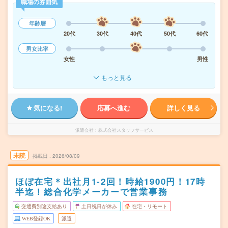
職場の雰囲気
年齢層
20代
30代
40代
50代
60代
男女比率
女性
男性
もっと見る
気になる!
応募へ進む
詳しく見る
派遣会社
株式会社スタッフサービス
未読
掲載日
2026/08/09
ほぼ在宅＊出社月1-2回！時給1900円！17時
半迄！総合化学メーカーで営業事務
交通費別途支給あり
土日祝日が休み
在宅・リモート
WEB登録OK
派遣