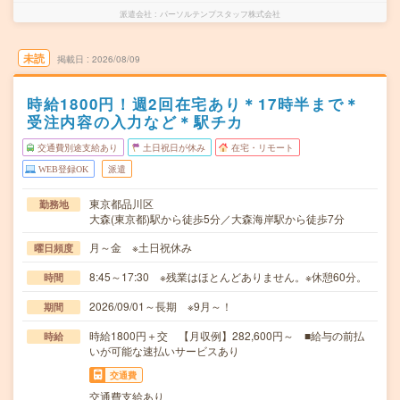
派遣会社
パーソルテンプスタッフ株式会社
未読
掲載日
2026/08/09
時給1800円！週2回在宅あり＊17時半まで＊
受注内容の入力など＊駅チカ
交通費別途支給あり
土日祝日が休み
在宅・リモート
WEB登録OK
派遣
東京都品川区
勤務地
大森(東京都)駅から徒歩5分／大森海岸駅から徒歩7分
月～金 ※土日祝休み
曜日頻度
8:45～17:30 ※残業はほとんどありません。※休憩60分。
時間
2026/09/01～長期 ※9月～！
期間
時給1800円＋交 【月収例】282,600円～ ■給与の前払
時給
いが可能な速払いサービスあり
交通費
交通費支給あり