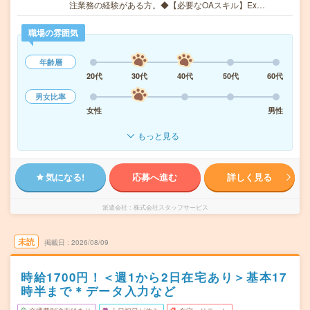
注業務の経験がある方。◆【必要なOAスキル】Ex…
職場の雰囲気
年齢層
20代
30代
40代
50代
60代
男女比率
女性
男性
もっと見る
気になる!
応募へ進む
詳しく見る
派遣会社
株式会社スタッフサービス
未読
掲載日
2026/08/09
時給1700円！＜週1から2日在宅あり＞基本17
時半まで＊データ入力など