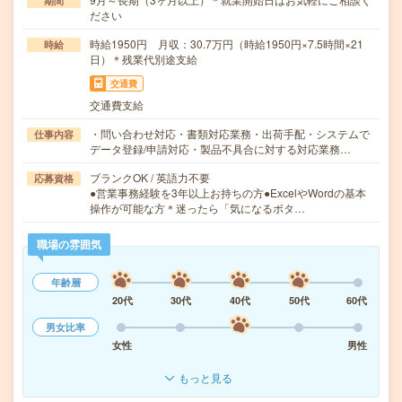
期間
ださい
時給1950円 月収：30.7万円（時給1950円×7.5時間×21
時給
日）＊残業代別途支給
交通費
交通費支給
・問い合わせ対応・書類対応業務・出荷手配・システムで
仕事内容
データ登録/申請対応・製品不具合に対する対応業務…
ブランクOK / 英語力不要
応募資格
●営業事務経験を3年以上お持ちの方●ExcelやWordの基本
操作が可能な方＊迷ったら「気になるボタ…
職場の雰囲気
年齢層
20代
30代
40代
50代
60代
男女比率
女性
男性
もっと見る