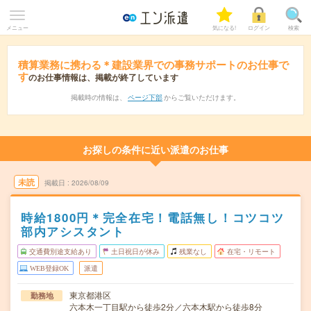
メニュー
気になる!
ログイン
検索
積算業務に携わる＊建設業界での事務サポートのお仕事で
す
のお仕事情報は、掲載が終了しています
掲載時の情報は、
ページ下部
からご覧いただけます。
お探しの条件に近い派遣のお仕事
未読
掲載日
2026/08/09
時給1800円＊完全在宅！電話無し！コツコツ
部内アシスタント
交通費別途支給あり
土日祝日が休み
残業なし
在宅・リモート
WEB登録OK
派遣
東京都港区
勤務地
六本木一丁目駅から徒歩2分／六本木駅から徒歩8分