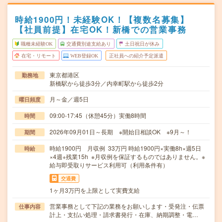
時給1900円！未経験OK！【複数名募集】
【社員前提】在宅OK！新橋での営業事務
職種未経験OK
交通費別途支給あり
土日祝日が休み
在宅・リモート
WEB登録OK
正社員への紹介予定派遣
東京都港区
勤務地
新橋駅から徒歩3分／内幸町駅から徒歩2分
月～金／週5日
曜日頻度
09:00-17:45（休憩45分）実働8時間
時間
2026年09月01日～長期 ※開始日相談OK ※9月～！
期間
時給1900円 月収例 33万円 時給1900円×実働8h×週5日
時給
×4週+残業15h ※月収例を保証するものではありません。※
給与即受取りサービス利用可（利用条件有）
交通費
1ヶ月3万円を上限として実費支給
営業事務として下記の業務をお願いします・受発注・伝票
仕事内容
計上・支払い処理・請求書発行・在庫、納期調整・電…