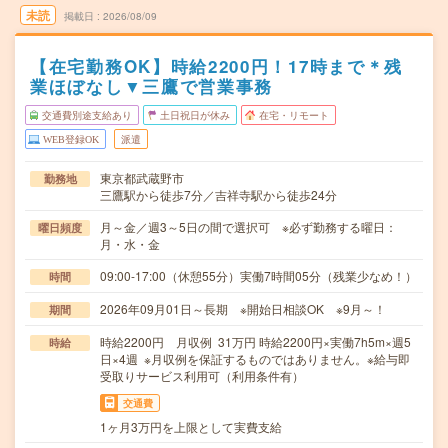
未読
掲載日
2026/08/09
【在宅勤務OK】時給2200円！17時まで＊残
業ほぼなし▼三鷹で営業事務
交通費別途支給あり
土日祝日が休み
在宅・リモート
WEB登録OK
派遣
東京都武蔵野市
勤務地
三鷹駅から徒歩7分／吉祥寺駅から徒歩24分
月～金／週3～5日の間で選択可 ※必ず勤務する曜日：
曜日頻度
月・水・金
09:00-17:00（休憩55分）実働7時間05分（残業少なめ！）
時間
2026年09月01日～長期 ※開始日相談OK ※9月～！
期間
時給2200円 月収例 31万円 時給2200円×実働7h5m×週5
時給
日×4週 ※月収例を保証するものではありません。※給与即
受取りサービス利用可（利用条件有）
交通費
1ヶ月3万円を上限として実費支給