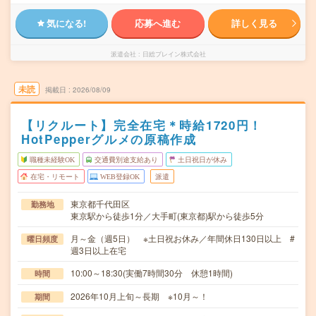
気になる!
応募へ進む
詳しく見る
派遣会社
日総ブレイン株式会社
未読
掲載日
2026/08/09
【リクルート】完全在宅＊時給1720円！
HotPepperグルメの原稿作成
職種未経験OK
交通費別途支給あり
土日祝日が休み
在宅・リモート
WEB登録OK
派遣
東京都千代田区
勤務地
東京駅から徒歩1分／大手町(東京都)駅から徒歩5分
月～金（週5日） ※土日祝お休み／年間休日130日以上 #
曜日頻度
週3日以上在宅
10:00～18:30(実働7時間30分 休憩1時間)
時間
2026年10月上旬～長期 ※10月～！
期間