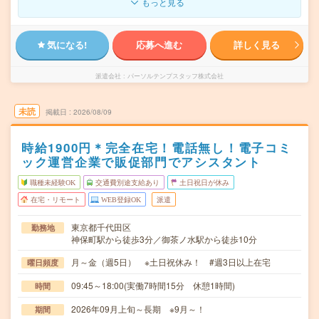
もっと見る
気になる!
応募へ進む
詳しく見る
派遣会社
パーソルテンプスタッフ株式会社
未読
掲載日
2026/08/09
時給1900円＊完全在宅！電話無し！電子コミ
ック運営企業で販促部門でアシスタント
職種未経験OK
交通費別途支給あり
土日祝日が休み
在宅・リモート
WEB登録OK
派遣
東京都千代田区
勤務地
神保町駅から徒歩3分／御茶ノ水駅から徒歩10分
月～金（週5日） ※土日祝休み！ #週3日以上在宅
曜日頻度
09:45～18:00(実働7時間15分 休憩1時間)
時間
2026年09月上旬～長期 ※9月～！
期間