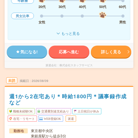
年齢層
20代
30代
40代
50代
60代
男女比率
女性
男性
もっと見る
気になる!
応募へ進む
詳しく見る
派遣会社
株式会社スタッフサービス
未読
掲載日
2026/08/09
週1から2在宅あり＊時給1800円＊議事録作成
など
職種未経験OK
交通費別途支給あり
土日祝日が休み
在宅・リモート
WEB登録OK
派遣
東京都中央区
勤務地
東銀座駅から徒歩3分