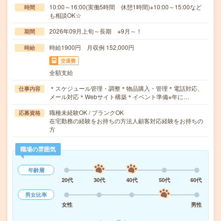
10:00～16:00(実働5時間 休憩1時間)※10:00～15:00など
時間
も相談OK☆
2026年09月上旬～長期 ※9月～！
期間
時給1900円 月収例 152,000円
時給
交通費
全額支給
＊スケジュール管理・調整＊物品購入・管理＊電話対応、
仕事内容
メール対応＊Webサイト構築＊イベント準備※年に…
職種未経験OK / ブランクOK
応募資格
在宅勤務の経験をお持ちの方法人顧客対応経験をお持ちの
方
職場の雰囲気
年齢層
20代
30代
40代
50代
60代
男女比率
女性
男性