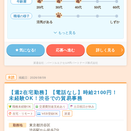
年齢層
20代
30代
40代
50代
60代
職場の様子
活気がある
しずか
もっと見る
気になる!
応募へ進む
詳しく見る
派遣会社
パーソルエクセルHRパートナーズ株式会社
未読
掲載日
2026/08/09
【週2在宅勤務】【電話なし】時給2100円！
未経験OK！渋谷での貿易事務
職種未経験OK
交通費別途支給あり
土日祝日が休み
在宅・リモート
WEB登録OK
派遣
東京都渋谷区
勤務地
渋谷駅から徒歩7分