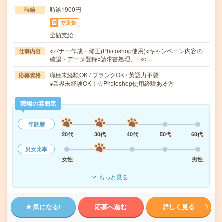
時給1900円
時給
交通費
全額支給
○バナー作成・修正(Photoshop使用)○キャンペーン内容の
仕事内容
確認・データ登録○請求書処理、Exc…
職種未経験OK / ブランクOK / 英語力不要
応募資格
※業界未経験OK！☆Photoshop使用経験ある方
職場の雰囲気
年齢層
20代
30代
40代
50代
60代
男女比率
女性
男性
もっと見る
気になる!
応募へ進む
詳しく見る