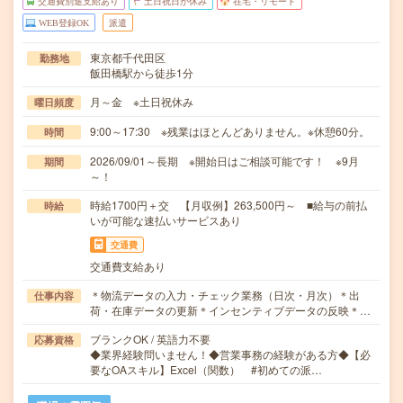
交通費別途支給あり
土日祝日が休み
在宅・リモート
WEB登録OK
派遣
東京都千代田区
勤務地
飯田橋駅から徒歩1分
月～金 ※土日祝休み
曜日頻度
9:00～17:30 ※残業はほとんどありません。※休憩60分。
時間
2026/09/01～長期 ※開始日はご相談可能です！ ※9月
期間
～！
時給1700円＋交 【月収例】263,500円～ ■給与の前払
時給
いが可能な速払いサービスあり
交通費
交通費支給あり
＊物流データの入力・チェック業務（日次・月次）＊出
仕事内容
荷・在庫データの更新＊インセンティブデータの反映＊…
ブランクOK / 英語力不要
応募資格
◆業界経験問いません！◆営業事務の経験がある方◆【必
要なOAスキル】Excel（関数） #初めての派…