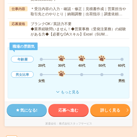
＊受注内容の入力・確認・修正｜見積書作成｜営業担当や
仕事内容
取引先とのやりとり｜納期調整｜出荷指示｜調査依頼…
ブランクOK / 英語力不要
応募資格
◆業界経験問いません！◆営業事務（受発注業務）の経験
がある方◆【必要なOAスキル】Excel（SUM…
職場の雰囲気
年齢層
20代
30代
40代
50代
60代
男女比率
女性
男性
もっと見る
気になる!
応募へ進む
詳しく見る
派遣会社
株式会社スタッフサービス