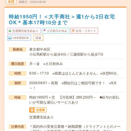
未読
掲載日
2026/08/09
時給1950円！＜大手商社＞週1から2日在宅
OK＊基本17時10分まで
交通費別途支給あり
土日祝日が休み
在宅・リモート
WEB登録OK
派遣
東京都中央区
勤務地
小伝馬町駅から徒歩4分／三越前駅から徒歩7分
月～金 ※土日祝休み
曜日頻度
9:00～17:10 ※残業はほとんどありません。※休憩60分。
時間
2026/09/01～長期 ※開始日はご相談可能です！ ※9月
期間
～！
時給1950円＋交 【月収例】289,250円～ ■給与の前払
時給
いが可能な速払いサービスあり
交通費
交通費支給あり
＊国内外の受発注業務＊納期調整（クライアントとのメー
仕事内容