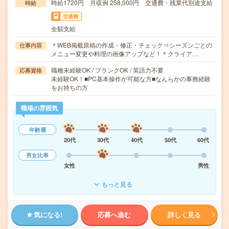
時給1720円 月収例 258,000円 交通費・残業代別途支給
時給
交通費
全額支給
＊WEB掲載原稿の作成・修正・チェック⇒シーズンごとの
仕事内容
メニュー変更や料理の画像アップなど！＊クライア…
職種未経験OK / ブランクOK / 英語力不要
応募資格
未経験OK！■PC基本操作が可能な方■なんらかの事務経験
をお持ちの方
職場の雰囲気
年齢層
20代
30代
40代
50代
60代
男女比率
女性
男性
もっと見る
気になる!
応募へ進む
詳しく見る