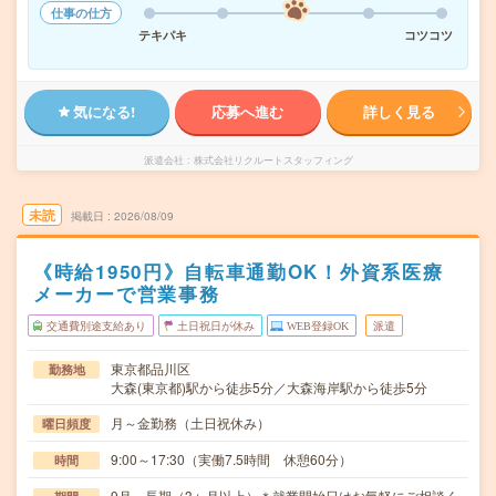
仕事の仕方
テキパキ
コツコツ
気になる!
応募へ進む
詳しく見る
派遣会社
株式会社リクルートスタッフィング
未読
掲載日
2026/08/09
《時給1950円》自転車通勤OK！外資系医療
メーカーで営業事務
交通費別途支給あり
土日祝日が休み
WEB登録OK
派遣
東京都品川区
勤務地
大森(東京都)駅から徒歩5分／大森海岸駅から徒歩5分
月～金勤務（土日祝休み）
曜日頻度
9:00～17:30（実働7.5時間 休憩60分）
時間
9月～長期（3ヶ月以上）＊就業開始日はお気軽にご相談く