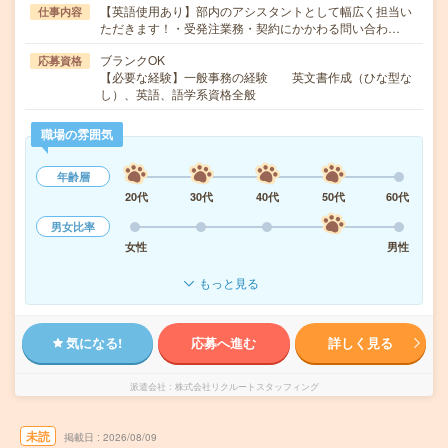
【英語使用あり】部内のアシスタントとして幅広く担当い
仕事内容
ただきます！・受発注業務・契約にかかわる問い合わ…
ブランクOK
応募資格
【必要な経験】一般事務の経験 英文書作成（ひな型な
し）、英語、語学系資格全般
職場の雰囲気
年齢層
20代
30代
40代
50代
60代
男女比率
女性
男性
もっと見る
気になる!
応募へ進む
詳しく見る
派遣会社
株式会社リクルートスタッフィング
未読
掲載日
2026/08/09