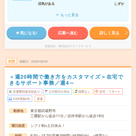
活気がある
しずか
もっと見る
気になる!
応募へ進む
詳しく見る
派遣会社
株式会社スタッフサービス
未読
掲載日
2026/08/09
＜週20時間で働き方をカスタマイズ＞在宅で
きるサポート事務／週4～
交通費別途支給あり
土日祝日が休み
残業なし
在宅・リモート
WEB登録OK
派遣
東京都武蔵野市
勤務地
三鷹駅から徒歩11分／吉祥寺駅から徒歩18分
シフト制※土日休み！
曜日頻度
9:30～15:30(実働:5時間) (休憩60分) ※残業なし
時間