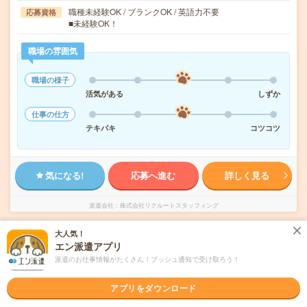
職種未経験OK / ブランクOK / 英語力不要
応募資格
■未経験OK！
職場の雰囲気
職場の様子
活気がある
しずか
仕事の仕方
テキパキ
コツコツ
気になる!
応募へ進む
詳しく見る
派遣会社
株式会社リクルートスタッフィング
大人気！
未読
掲載日
2026/08/09
エン派遣アプリ
派遣のお仕事情報がたくさん！プッシュ通知で受け取ろう！
9月～＼正社員×残業ほぼナシ！／受発注処
理・注文書発行など
アプリをダウンロード