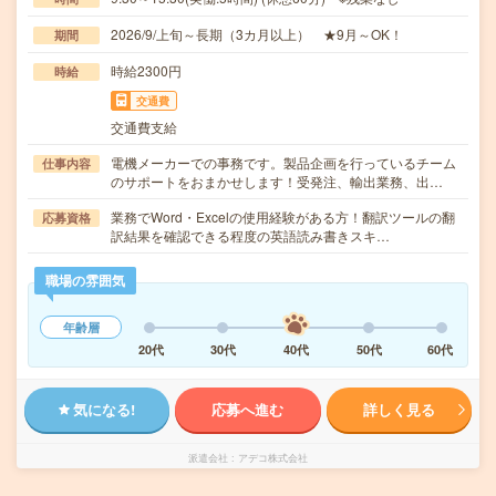
2026/9/上旬～長期（3カ月以上） ★9月～OK！
期間
時給2300円
時給
交通費
交通費支給
電機メーカーでの事務です。製品企画を行っているチーム
仕事内容
のサポートをおまかせします！受発注、輸出業務、出…
業務でWord・Excelの使用経験がある方！翻訳ツールの翻
応募資格
訳結果を確認できる程度の英語読み書きスキ…
職場の雰囲気
年齢層
20代
30代
40代
50代
60代
気になる!
応募へ進む
詳しく見る
派遣会社
アデコ株式会社