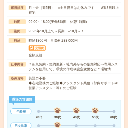
月～金（週5日） ※土日祝日はお休みです！ #週3日以上
曜日頻度
在宅
09:00～18:00(実働8時間 休憩1時間)
時間
2026年10月上旬～長期 ※10月～！
期間
時給1800円 月収例 288,000円
時給
交通費
全額支給
＊新規契約・契約更新・社内外からの依頼対応→専用シス
仕事内容
テムを使用して、環境の作成や設定変更など＊環境情…
英語力不要
応募資格
◆在宅勤務のご経験◆アシスタント業務（部内サポートや
営業アシスタント等）のご経験
職場の雰囲気
年齢層
20代
30代
40代
50代
60代
男女比率