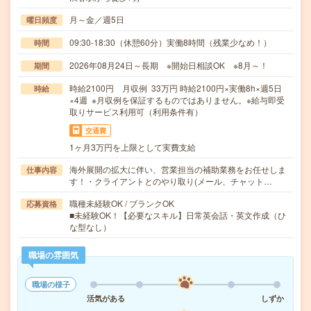
月～金／週5日
曜日頻度
09:30-18:30（休憩60分）実働8時間（残業少なめ！）
時間
2026年08月24日～長期 ※開始日相談OK ※8月～！
期間
時給2100円 月収例 33万円 時給2100円×実働8h×週5日
時給
×4週 ※月収例を保証するものではありません。※給与即受
取りサービス利用可（利用条件有）
交通費
1ヶ月3万円を上限として実費支給
海外展開の拡大に伴い、営業担当の補助業務をお任せしま
仕事内容
す！・クライアントとのやり取り(メール、チャット…
職種未経験OK / ブランクOK
応募資格
■未経験OK！【必要なスキル】日常英会話・英文作成（ひ
な型なし）
職場の雰囲気
職場の様子
活気がある
しずか