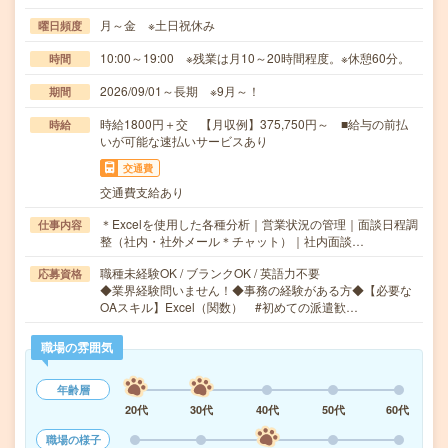
月～金 ※土日祝休み
曜日頻度
10:00～19:00 ※残業は月10～20時間程度。※休憩60分。
時間
2026/09/01～長期 ※9月～！
期間
時給1800円＋交 【月収例】375,750円～ ■給与の前払
時給
いが可能な速払いサービスあり
交通費
交通費支給あり
＊Excelを使用した各種分析｜営業状況の管理｜面談日程調
仕事内容
整（社内・社外メール＊チャット）｜社内面談…
職種未経験OK / ブランクOK / 英語力不要
応募資格
◆業界経験問いません！◆事務の経験がある方◆【必要な
OAスキル】Excel（関数） #初めての派遣歓…
職場の雰囲気
年齢層
20代
30代
40代
50代
60代
職場の様子