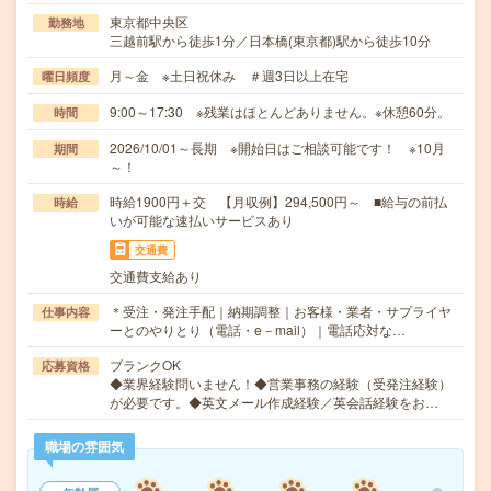
東京都中央区
勤務地
三越前駅から徒歩1分／日本橋(東京都)駅から徒歩10分
月～金 ※土日祝休み ＃週3日以上在宅
曜日頻度
9:00～17:30 ※残業はほとんどありません。※休憩60分。
時間
2026/10/01～長期 ※開始日はご相談可能です！ ※10月
期間
～！
時給1900円＋交 【月収例】294,500円～ ■給与の前払
時給
いが可能な速払いサービスあり
交通費
交通費支給あり
＊受注・発注手配｜納期調整｜お客様・業者・サプライヤ
仕事内容
ーとのやりとり（電話・e－mail）｜電話応対な…
ブランクOK
応募資格
◆業界経験問いません！◆営業事務の経験（受発注経験）
が必要です。◆英文メール作成経験／英会話経験をお…
職場の雰囲気