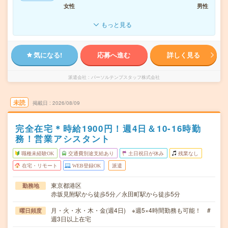
女性
男性
もっと見る
気になる!
応募へ進む
詳しく見る
派遣会社
パーソルテンプスタッフ株式会社
未読
掲載日
2026/08/09
完全在宅＊時給1900円！週4日＆10-16時勤
務！営業アシスタント
職種未経験OK
交通費別途支給あり
土日祝日が休み
残業なし
在宅・リモート
WEB登録OK
派遣
東京都港区
勤務地
赤坂見附駅から徒歩5分／永田町駅から徒歩5分
月・火・水・木・金(週4日) ※週5×4時間勤務も可能！ #
曜日頻度
週3日以上在宅