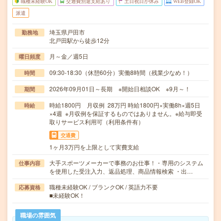
職種未経験OK
交通費別途支給あり
土日祝日が休み
WEB登録OK
派遣
埼玉県戸田市
勤務地
北戸田駅から徒歩12分
月～金／週5日
曜日頻度
09:30-18:30（休憩60分）実働8時間（残業少なめ！）
時間
2026年09月01日～長期 ※開始日相談OK ※9月～！
期間
時給1800円 月収例 28万円 時給1800円×実働8h×週5日
時給
×4週 ※月収例を保証するものではありません。※給与即受
取りサービス利用可（利用条件有）
交通費
1ヶ月3万円を上限として実費支給
大手スポーツメーカーで事務のお仕事！・専用のシステム
仕事内容
を使用した受注入力、返品処理、商品情報検索 ・出…
職種未経験OK / ブランクOK / 英語力不要
応募資格
■未経験OK！
職場の雰囲気