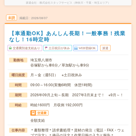
派遣会社
株式会社スタッフサービス（神奈川・千葉・埼玉エリア）
未読
掲載日
2026/08/07
【車通勤OK】あんしん長期！一般事務！残業
なし！16時定時
交通費別途支給あり
土日祝日が休み
WEB登録OK
派遣
埼玉県八潮市
勤務地
谷塚駅から車6分／草加駅から車9分
月～金（週5日） ※土日祝休み
曜日頻度
09:00～16:00(実働6時間 休憩1時間)
時間
2026年09月上旬～長期 2027年3月末まで！ ※9月～！
期間
時給1600円 月収例 192,000円
時給
交通費
全額支給
＊書類整理＊請求書処理＊資材の発注（電話・FAX・ウェ
仕事内容
ブで注文）＊備品の注文＊作業日報の入力と報告＊…