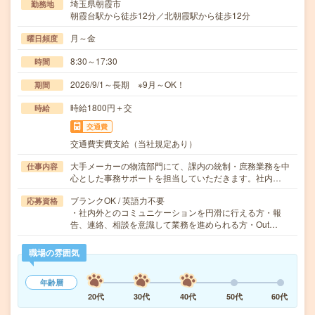
埼玉県朝霞市
勤務地
朝霞台駅から徒歩12分／北朝霞駅から徒歩12分
月～金
曜日頻度
8:30～17:30
時間
2026/9/1～長期 ※9月～OK！
期間
時給1800円＋交
時給
交通費
交通費実費支給（当社規定あり）
大手メーカーの物流部門にて、課内の統制・庶務業務を中
仕事内容
心とした事務サポートを担当していただきます。社内…
ブランクOK / 英語力不要
応募資格
・社内外とのコミュニケーションを円滑に行える方・報
告、連絡、相談を意識して業務を進められる方・Out…
職場の雰囲気
年齢層
20代
30代
40代
50代
60代