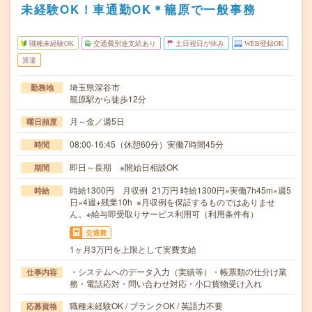
未経験OK！車通勤OK＊籠原で一般事務
職種未経験OK
交通費別途支給あり
土日祝日が休み
WEB登録OK
派遣
埼玉県深谷市
勤務地
籠原駅から徒歩12分
月～金／週5日
曜日頻度
08:00-16:45（休憩60分）実働7時間45分
時間
即日～長期 ※開始日相談OK
期間
時給1300円 月収例 21万円 時給1300円×実働7h45m×週5
時給
日×4週+残業10h ※月収例を保証するものではありませ
ん。※給与即受取りサービス利用可（利用条件有）
交通費
1ヶ月3万円を上限として実費支給
・システムへのデータ入力（実績等）・帳票類の仕分け業
仕事内容
務・電話応対・問い合わせ対応・小口貨物受け入れ
職種未経験OK / ブランクOK / 英語力不要
応募資格