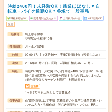
時給2400円！未経験OK！残業ほぼなし▼自
転車・バイク通勤OK＊谷塚で一般事務
職種未経験OK
交通費別途支給あり
土日祝日が休み
WEB登録OK
派遣
埼玉県草加市
勤務地
谷塚駅から徒歩10分
月～金／週5日
曜日頻度
09:00-17:15（休憩60分）実働7時間15分（残業少なめ！）
時間
2026年09月01日～長期 ※開始日相談OK ※9月～！
期間
時給2400円 月収例 35万円 時給2400円×実働7h15m×週5
時給
日×4週+残業3h ※月収例を保証するものではありません。
※給与即受取りサービス利用可（利用条件有）
交通費
1ヶ月3万円を上限として実費支給
住宅資材商社にて事務+業務改善のお仕事〇通常業務・シ
仕事内容
ステム入力・見積作成 等〇改善業務・マクロ、RP…