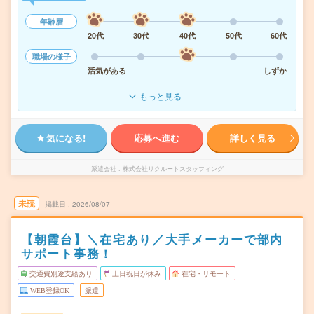
年齢層
20代
30代
40代
50代
60代
職場の様子
活気がある
しずか
もっと見る
気になる!
応募へ進む
詳しく見る
派遣会社
株式会社リクルートスタッフィング
未読
掲載日
2026/08/07
【朝霞台】＼在宅あり／大手メーカーで部内
サポート事務！
交通費別途支給あり
土日祝日が休み
在宅・リモート
WEB登録OK
派遣