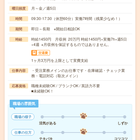
月～金／週5日
曜日頻度
09:30-17:30（休憩60分）実働7時間（残業少なめ！）
時間
即日～長期 ※開始日相談OK
期間
時給1450円 月収例 20万円 時給1450円×実働7h×週5日
時給
×4週 ※月収例を保証するものではありません。
交通費
1ヶ月3万円を上限として実費支給
・受注業務メインのお仕事です・在庫確認・チェック業
仕事内容
務・電話対応（取次メイン）
職種未経験OK / ブランクOK / 英語力不要
応募資格
■未経験OK！
職場の雰囲気
職場の様子
活気がある
しずか
仕事の仕方
テキパキ
コツコツ