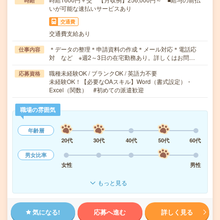
時給
いが可能な速払いサービスあり
交通費
交通費支給あり
＊データの整理＊申請資料の作成＊メール対応＊電話応
仕事内容
対 など ※週2～3日の在宅勤務あり。詳しくはお問…
職種未経験OK / ブランクOK / 英語力不要
応募資格
未経験OK！【必要なOAスキル】Word（書式設定）・
Excel（関数） #初めての派遣歓迎
職場の雰囲気
年齢層
20代
30代
40代
50代
60代
男女比率
女性
男性
もっと見る
気になる!
応募へ進む
詳しく見る