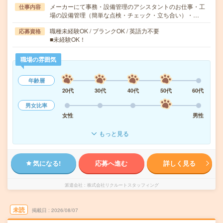
メーカーにて事務・設備管理のアシスタントのお仕事・工
仕事内容
場の設備管理（簡単な点検・チェック・立ち合い）・…
職種未経験OK / ブランクOK / 英語力不要
応募資格
■未経験OK！
職場の雰囲気
年齢層
20代
30代
40代
50代
60代
男女比率
女性
男性
もっと見る
気になる!
応募へ進む
詳しく見る
派遣会社
株式会社リクルートスタッフィング
未読
掲載日
2026/08/07