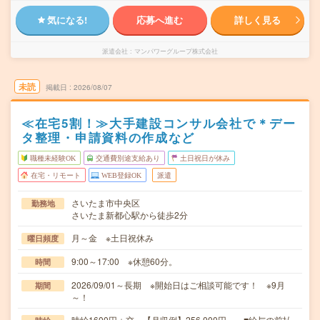
気になる!
応募へ進む
詳しく見る
派遣会社
マンパワーグループ株式会社
未読
掲載日
2026/08/07
≪在宅5割！≫大手建設コンサル会社で＊デー
タ整理・申請資料の作成など
職種未経験OK
交通費別途支給あり
土日祝日が休み
在宅・リモート
WEB登録OK
派遣
さいたま市中央区
勤務地
さいたま新都心駅から徒歩2分
月～金 ※土日祝休み
曜日頻度
9:00～17:00 ※休憩60分。
時間
2026/09/01～長期 ※開始日はご相談可能です！ ※9月
期間
～！
時給1600円＋交 【月収例】256,000円～ ■給与の前払