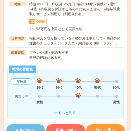
時給1800円 月収例 25万円 時給1800円×実働7h×週5日
時給
×4週 ※月収例を保証するものではありません。※給与即受
取りサービス利用可（利用条件有）
交通費
1ヶ月3万円を上限として実費支給
福祉用具を取り扱っている事務のお仕事として・商品の発
仕事内容
注書のチェック・データ入力・納品書の印刷・ファイ…
ブランクOK / 英語力不要
応募資格
事務の経験がある方
職場の雰囲気
年齢層
20代
30代
40代
50代
60代
男女比率
女性
男性
もっと見る
気になる!
応募へ進む
詳しく見る