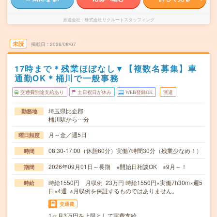
派遣会社
株式会社リクルートスタッフィング
未読
掲載日
2026/08/07
17時まで＊残業ほぼなし▼【複数名募集】車
通勤OK＊桶川で一般事務
交通費別途支給あり
土日祝日が休み
WEB登録OK
派遣
埼玉県比企郡
勤務地
桶川駅から---分
月～金／週5日
曜日頻度
08:30-17:00（休憩60分）実働7時間30分（残業少なめ！）
時間
2026年09月01日～長期 ※開始日相談OK ※9月～！
期間
時給1550円 月収例 23万円 時給1550円×実働7h30m×週5
時給
日×4週 ※月収例を保証するものではありません。
交通費
1ヶ月3万円を上限として実費支給