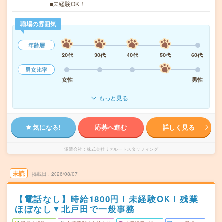
■未経験OK！
職場の雰囲気
年齢層
20代
30代
40代
50代
60代
男女比率
女性
男性
もっと見る
気になる!
応募へ進む
詳しく見る
派遣会社
株式会社リクルートスタッフィング
未読
掲載日
2026/08/07
【電話なし】時給1800円！未経験OK！残業
ほぼなし▼北戸田で一般事務