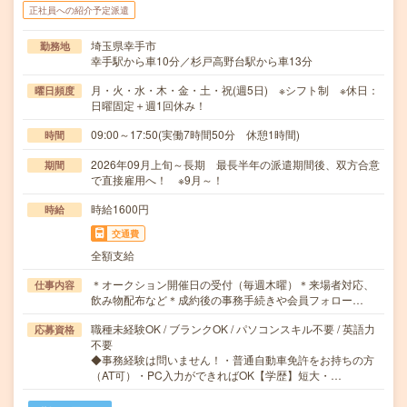
正社員への紹介予定派遣
埼玉県幸手市
勤務地
幸手駅から車10分／杉戸高野台駅から車13分
月・火・水・木・金・土・祝(週5日) ※シフト制 ※休日：
曜日頻度
日曜固定＋週1回休み！
09:00～17:50(実働7時間50分 休憩1時間)
時間
2026年09月上旬～長期 最長半年の派遣期間後、双方合意
期間
で直接雇用へ！ ※9月～！
時給1600円
時給
交通費
全額支給
＊オークション開催日の受付（毎週木曜）＊来場者対応、
仕事内容
飲み物配布など＊成約後の事務手続きや会員フォロー…
職種未経験OK / ブランクOK / パソコンスキル不要 / 英語力
応募資格
不要
◆事務経験は問いません！・普通自動車免許をお持ちの方
（AT可）・PC入力ができればOK【学歴】短大・…