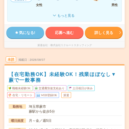
女性
男性
もっと見る
気になる!
応募へ進む
詳しく見る
派遣会社
株式会社リクルートスタッフィング
未読
掲載日
2026/08/07
【在宅勤務OK】未経験OK！残業ほぼなし▼
蕨で一般事務
職種未経験OK
交通費別途支給あり
土日祝日が休み
在宅・リモート
WEB登録OK
派遣
埼玉県蕨市
勤務地
蕨駅から徒歩5分
月～金／週5日
曜日頻度