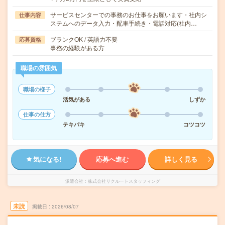
サービスセンターでの事務のお仕事をお願います・社内シ
仕事内容
ステムへのデータ入力・配車手続き・電話対応(社内…
ブランクOK / 英語力不要
応募資格
事務の経験がある方
職場の雰囲気
職場の様子
活気がある
しずか
仕事の仕方
テキパキ
コツコツ
気になる!
応募へ進む
詳しく見る
派遣会社
株式会社リクルートスタッフィング
未読
掲載日
2026/08/07