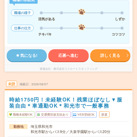
職場の様子
活気がある
しずか
仕事の仕方
テキパキ
コツコツ
気になる!
応募へ進む
詳しく見る
派遣会社
株式会社リクルートスタッフィング
未読
掲載日
2026/08/07
時給1750円！未経験OK！残業ほぼなし▼服
装自由＊車通勤OK＊和光市で一般事務
職種未経験OK
交通費別途支給あり
WEB登録OK
派遣
埼玉県和光市
勤務地
和光市駅からバス9分／大泉学園駅からバス20分