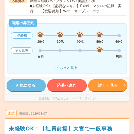
職種未経験OK / ブランクOK / 英語力不要
応募資格
■未経験OK！【必要なスキル】Excel：マクロの記録・実
行 【歓迎/経験】Web・オープン・パッ…
職場の雰囲気
年齢層
20代
30代
40代
50代
60代
男女比率
女性
男性
もっと見る
気になる!
応募へ進む
詳しく見る
派遣会社
株式会社リクルートスタッフィング
未読
掲載日
2026/08/07
未経験OK！【社員前提】大宮で一般事務