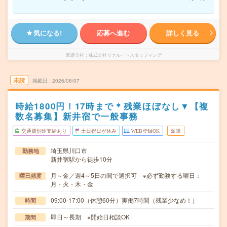
気になる!
応募へ進む
詳しく見る
派遣会社
株式会社リクルートスタッフィング
未読
掲載日
2026/08/07
時給1800円！17時まで＊残業ほぼなし▼【複
数名募集】新井宿で一般事務
交通費別途支給あり
土日祝日が休み
WEB登録OK
派遣
埼玉県川口市
勤務地
新井宿駅から徒歩10分
月～金／週4～5日の間で選択可 ※必ず勤務する曜日：
曜日頻度
月・火・木・金
09:00-17:00（休憩60分）実働7時間（残業少なめ！）
時間
即日～長期 ※開始日相談OK
期間