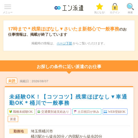
メニュー
気になる!
ログイン
検索
17時まで＊残業ほぼなし▼さいたま新都心で一般事務
のお
仕事情報は、掲載が終了しています
掲載時の情報は、
ページ下部
からご覧いただけます。
お探しの条件に近い派遣のお仕事
未読
掲載日
2026/08/07
未経験OK！【コツコツ】残業ほぼなし▼車通
勤OK＊桶川で一般事務
職種未経験OK
交通費別途支給あり
土日祝日が休み
WEB登録OK
派遣
埼玉県桶川市
勤務地
桶川駅から徒歩30分／内宿駅から徒歩20分