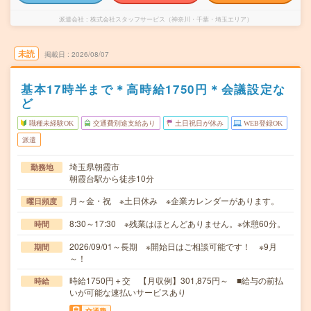
派遣会社
株式会社スタッフサービス（神奈川・千葉・埼玉エリア）
未読
掲載日
2026/08/07
基本17時半まで＊高時給1750円＊会議設定な
ど
職種未経験OK
交通費別途支給あり
土日祝日が休み
WEB登録OK
派遣
埼玉県朝霞市
勤務地
朝霞台駅から徒歩10分
月～金・祝 ※土日休み ※企業カレンダーがあります。
曜日頻度
8:30～17:30 ※残業はほとんどありません。※休憩60分。
時間
2026/09/01～長期 ※開始日はご相談可能です！ ※9月
期間
～！
時給1750円＋交 【月収例】301,875円～ ■給与の前払
時給
いが可能な速払いサービスあり