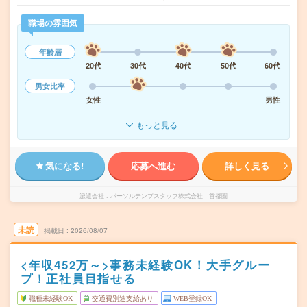
職場の雰囲気
年齢層
20代
30代
40代
50代
60代
男女比率
女性
男性
もっと見る
気になる!
応募へ進む
詳しく見る
派遣会社
パーソルテンプスタッフ株式会社 首都圏
未読
掲載日
2026/08/07
<年収452万～>事務未経験OK！大手グルー
プ！正社員目指せる
職種未経験OK
交通費別途支給あり
WEB登録OK