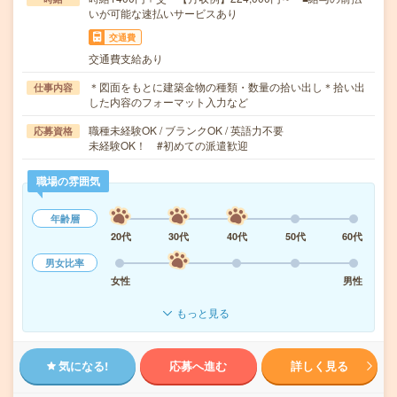
いが可能な速払いサービスあり
交通費
交通費支給あり
＊図面をもとに建築金物の種類・数量の拾い出し＊拾い出
仕事内容
した内容のフォーマット入力など
職種未経験OK / ブランクOK / 英語力不要
応募資格
未経験OK！ #初めての派遣歓迎
職場の雰囲気
年齢層
20代
30代
40代
50代
60代
男女比率
女性
男性
もっと見る
気になる!
応募へ進む
詳しく見る