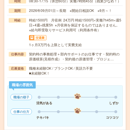
08:30-17:15（休憩60分）実働7時間45分（残業少なめ！）
時間
2026年09月01日～長期 ※開始日相談OK ※9月～！
期間
時給1500円 月収例 24万円 時給1500円×実働7h45m×週5
時給
日×4週+残業5h ※月収例を保証するものではありません。
※給与即受取りサービス利用可（利用条件有）
交通費
1ヶ月3万円を上限として実費支給
契約時の事務処理＋部内サポートのお仕事です・契約時の
仕事内容
原価積算(見積作成）・契約後の原価管理・プロジェ…
職種未経験OK / ブランクOK / 英語力不要
応募資格
■未経験OK！
職場の雰囲気
職場の様子
活気がある
しずか
仕事の仕方
テキパキ
コツコツ