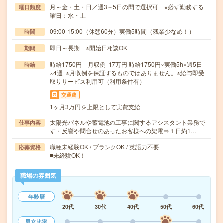
月～金・土・日／週3～5日の間で選択可 ※必ず勤務する
曜日頻度
曜日：水・土
09:00-15:00（休憩60分）実働5時間（残業少なめ！）
時間
即日～長期 ※開始日相談OK
期間
時給1750円 月収例 17万円 時給1750円×実働5h×週5日
時給
×4週 ※月収例を保証するものではありません。※給与即受
取りサービス利用可（利用条件有）
交通費
1ヶ月3万円を上限として実費支給
太陽光パネルや蓄電池の工事に関するアシスタント業務で
仕事内容
す・反響や問合せのあったお客様への架電⇒１日約1…
職種未経験OK / ブランクOK / 英語力不要
応募資格
■未経験OK！
職場の雰囲気
年齢層
20代
30代
40代
50代
60代
男女比率