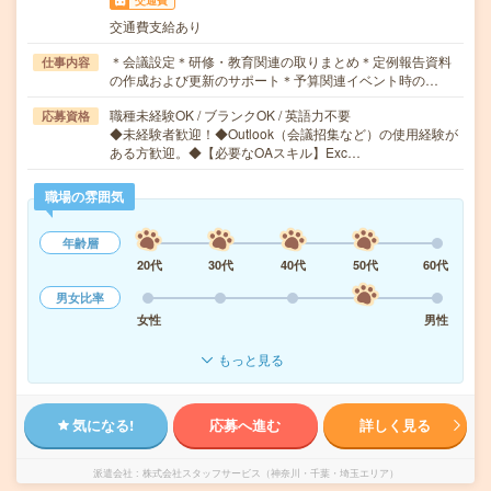
交通費
交通費支給あり
＊会議設定＊研修・教育関連の取りまとめ＊定例報告資料
仕事内容
の作成および更新のサポート＊予算関連イベント時の…
職種未経験OK / ブランクOK / 英語力不要
応募資格
◆未経験者歓迎！◆Outlook（会議招集など）の使用経験が
ある方歓迎。◆【必要なOAスキル】Exc…
職場の雰囲気
年齢層
20代
30代
40代
50代
60代
男女比率
女性
男性
もっと見る
気になる!
応募へ進む
詳しく見る
派遣会社
株式会社スタッフサービス（神奈川・千葉・埼玉エリア）