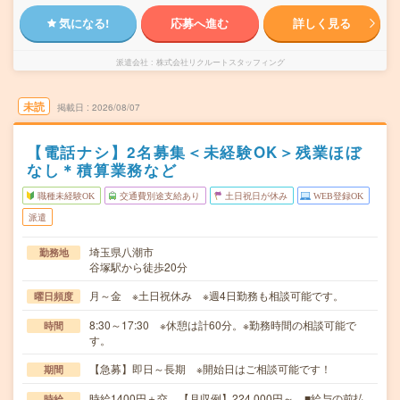
気になる!
応募へ進む
詳しく見る
派遣会社
株式会社リクルートスタッフィング
未読
掲載日
2026/08/07
【電話ナシ】2名募集＜未経験OK＞残業ほぼ
なし＊積算業務など
職種未経験OK
交通費別途支給あり
土日祝日が休み
WEB登録OK
派遣
埼玉県八潮市
勤務地
谷塚駅から徒歩20分
月～金 ※土日祝休み ※週4日勤務も相談可能です。
曜日頻度
8:30～17:30 ※休憩は計60分。※勤務時間の相談可能で
時間
す。
【急募】即日～長期 ※開始日はご相談可能です！
期間
時給1400円＋交 【月収例】224,000円～ ■給与の前払
時給