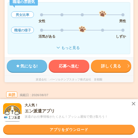
職場の雰囲気
男女比率
女性
男性
職場の様子
活気がある
しずか
もっと見る
気になる!
応募へ進む
詳しく見る
派遣会社
パーソルテンプスタッフ株式会社 首都圏
未読
掲載日
2026/08/07
大人気！
【1日6ｈ～選べる】平日のみ×残業なし♡カ
エン派遣アプリ
ンタン電話取次と入力のオフィスワーク
派遣のお仕事情報がたくさん！プッシュ通知で受け取ろう！
職種未経験OK
交通費別途支給あり
土日祝日が休み
残業なし
アプリをダウンロード
WEB登録OK
派遣