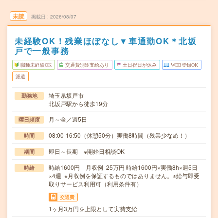
未読
掲載日
2026/08/07
未経験OK！残業ほぼなし▼車通勤OK＊北坂
戸で一般事務
職種未経験OK
交通費別途支給あり
土日祝日が休み
WEB登録OK
派遣
埼玉県坂戸市
勤務地
北坂戸駅から徒歩19分
月～金／週5日
曜日頻度
08:00-16:50（休憩50分）実働8時間（残業少なめ！）
時間
即日～長期 ※開始日相談OK
期間
時給1600円 月収例 25万円 時給1600円×実働8h×週5日
時給
×4週 ※月収例を保証するものではありません。※給与即受
取りサービス利用可（利用条件有）
交通費
1ヶ月3万円を上限として実費支給