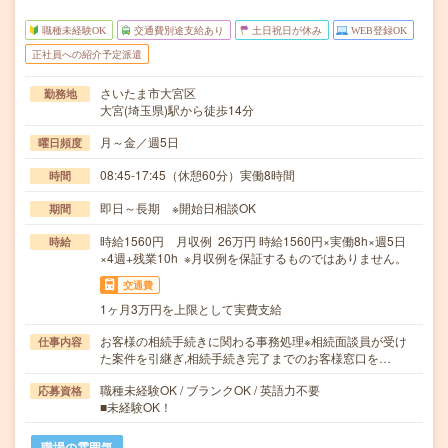
職種未経験OK
交通費別途支給あり
土日祝日が休み
WEB登録OK
正社員への紹介予定派遣
さいたま市大宮区
勤務地
大宮(埼玉県)駅から徒歩14分
月～金／週5日
曜日頻度
08:45-17:45（休憩60分）実働8時間
時間
即日～長期 ※開始日相談OK
期間
時給1560円 月収例 26万円 時給1560円×実働8h×週5日
時給
×4週+残業10h ※月収例を保証するものではありません。
交通費
1ヶ月3万円を上限として実費支給
お客様の相続手続きに関わる事務処理※相続面談員が受け
仕事内容
た案件を引継ぎ,相続手続き完了までのお客様窓口を…
職種未経験OK / ブランクOK / 英語力不要
応募資格
■未経験OK！
職場の雰囲気