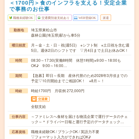
＜1700円＞食のインフラを支える！安定企業
で事務のお仕事
職種未経験OK
交通費別途支給あり
WEB登録OK
派遣
埼玉県東松山市
勤務地
森林公園(埼玉県)駅から車5分
月～金・土・日・祝(週5日) ※シフト制 ※土日祝を含む週
曜日頻度
5日。週休2日のシフトです ▽月4日まで土日お休みOK！
08:30～17:30(実働8時間 休憩1時間)※9:00～18:00も
時間
OK♪ 9:00～16:00…
【急募】即日～長期 産休代替のため2028年3月頃までの
期間
予定▽10月開始までご相談OK！ ※8月～！
時給1700円 月収例 272,000円
時給
交通費
全額支給
～ファミレスへ食材を届ける物流企業で運行データのチェ
仕事内容
ック～＊ドライバー日報と運行予定のデータチェック…
職種未経験OK / ブランクOK / 英語力不要
応募資格
▽フォーマット入力ができればOK♪