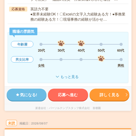
英語力不要
応募資格
●業界未経験OK！〇Excelの文字入力経験ある方！●事務業
務の経験ある方！〇現場事務の経験が活かせ…
職場の雰囲気
年齢層
20代
30代
40代
50代
60代
男女比率
女性
男性
もっと見る
気になる!
応募へ進む
詳しく見る
派遣会社
パーソルテンプスタッフ株式会社 首都圏
未読
掲載日
2026/08/07