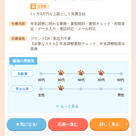
交通費
1ヶ月3万円を上限として実費支給
年末調整に関わる事務・書類開封・書類チェック・控除算
仕事内容
定・データ入力・電話対応・メール対応
ブランクOK / 英語力不要
応募資格
【必要なスキル】年末調整書類チェック、年末調整額算出
業務
職場の雰囲気
年齢層
20代
30代
40代
50代
60代
男女比率
女性
男性
もっと見る
気になる!
応募へ進む
詳しく見る