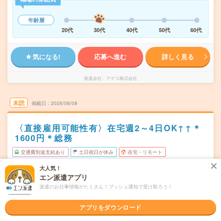
年齢層
20代
30代
40代
50代
60代
気になる!
応募へ進む
詳しく見る
派遣会社
アデコ株式会社
未読
掲載日
2026/08/08
〈直接雇用可能性有〉在宅週2～4日OK↑↑＊
1600円＊総務
交通費別途支給あり
土日祝日が休み
在宅・リモート
WEB登録OK
派遣
大人気！
エン派遣アプリ
大阪府豊中市
勤務地
派遣のお仕事情報がたくさん！プッシュ通知で受け取ろう！
緑地公園駅から徒歩1分
月～金※土日休み！
アプリをダウンロード
曜日頻度