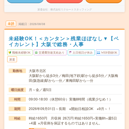
派遣会社
株式会社リクルートスタッフィング
未読
掲載日
2026/08/08
未経験OK！＜カンタン＞残業ほぼなし▼【ベ
イカレント】大阪で総務・人事
職種未経験OK
交通費別途支給あり
土日祝日が休み
WEB登録OK
派遣
大阪市北区
勤務地
大阪駅から徒歩3分／梅田(地下鉄)駅から徒歩5分／大阪梅
田(阪急線)駅から---分／東梅田駅から---分
月～金／週5日
曜日頻度
09:00-18:00（休憩60分）実働8時間（残業少なめ！）
時間
2026年09月01日～長期 ※開始日相談OK ※9月～！
期間
時給1650円 月収例 26万円 時給1650円×実働8h×週5日
時給
×4週 ※月収例を保証するものではありません。