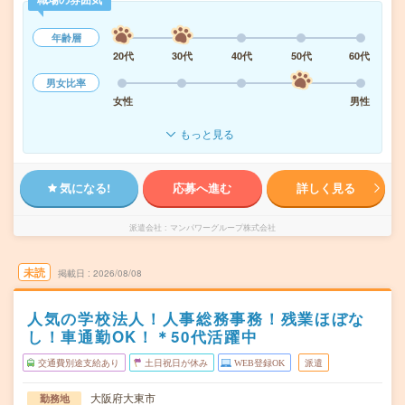
年齢層
20代
30代
40代
50代
60代
男女比率
女性
男性
もっと見る
気になる!
応募へ進む
詳しく見る
派遣会社
マンパワーグループ株式会社
未読
掲載日
2026/08/08
人気の学校法人！人事総務事務！残業ほぼな
し！車通勤OK！＊50代活躍中
交通費別途支給あり
土日祝日が休み
WEB登録OK
派遣
大阪府大東市
勤務地