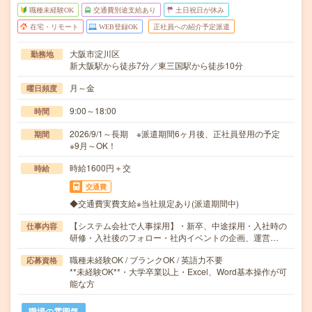
職種未経験OK
交通費別途支給あり
土日祝日が休み
在宅・リモート
WEB登録OK
正社員への紹介予定派遣
大阪市淀川区
勤務地
新大阪駅から徒歩7分／東三国駅から徒歩10分
月～金
曜日頻度
9:00～18:00
時間
2026/9/1～長期 ※派遣期間6ヶ月後、正社員登用の予定
期間
※9月～OK！
時給1600円＋交
時給
交通費
◆交通費実費支給※当社規定あり(派遣期間中)
【システム会社で人事採用】・新卒、中途採用・入社時の
仕事内容
研修・入社後のフォロー・社内イベントの企画、運営…
職種未経験OK / ブランクOK / 英語力不要
応募資格
**未経験OK**・大学卒業以上・Excel、Word基本操作が可
能な方
職場の雰囲気