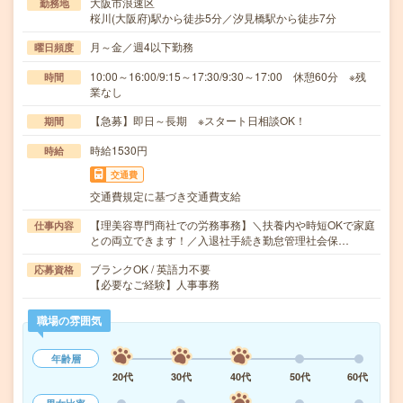
大阪市浪速区
勤務地
桜川(大阪府)駅から徒歩5分／汐見橋駅から徒歩7分
月～金／週4以下勤務
曜日頻度
10:00～16:00/9:15～17:30/9:30～17:00 休憩60分 ※残
時間
業なし
【急募】即日～長期 ※スタート日相談OK！
期間
時給1530円
時給
交通費
交通費規定に基づき交通費支給
【理美容専門商社での労務事務】＼扶養内や時短OKで家庭
仕事内容
との両立できます！／入退社手続き勤怠管理社会保…
ブランクOK / 英語力不要
応募資格
【必要なご経験】人事事務
職場の雰囲気
年齢層
20代
30代
40代
50代
60代