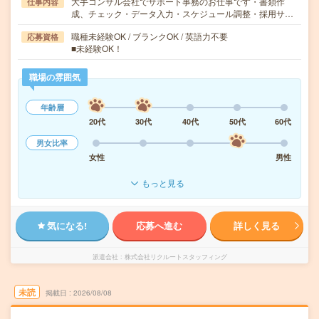
大手コンサル会社でサポート事務のお仕事です・書類作
仕事内容
成、チェック・データ入力・スケジュール調整・採用サ…
職種未経験OK / ブランクOK / 英語力不要
応募資格
■未経験OK！
職場の雰囲気
年齢層
20代
30代
40代
50代
60代
男女比率
女性
男性
もっと見る
気になる!
応募へ進む
詳しく見る
派遣会社
株式会社リクルートスタッフィング
未読
掲載日
2026/08/08