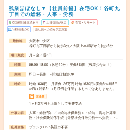
残業ほぼなし▼【社員前提】在宅OK！谷町九
丁目での総務・人事・労務
交通費別途支給あり
土日祝日が休み
在宅・リモート
WEB登録OK
正社員への紹介予定派遣
大阪市中央区
勤務地
谷町九丁目駅から徒歩3分／大阪上本町駅から徒歩8分
月～金／週5日
曜日頻度
09:00-18:00（休憩60分）実働8時間（残業少なめ！）
時間
即日～長期 ※開始日相談OK
期間
時給1630円 月収例 26万円 時給1630円×実働8h×週5日
時給
×4週+残業3h ※月収例を保証するものではありません。
交通費
1ヶ月3万円を上限として実費支給
人事・総務部にて＜給与社保業務＞・給与、賞与計算業
仕事内容
務・社会保険関係手続（外部社会保険労務士へ委託）・…
ブランクOK / 英語力不要
応募資格