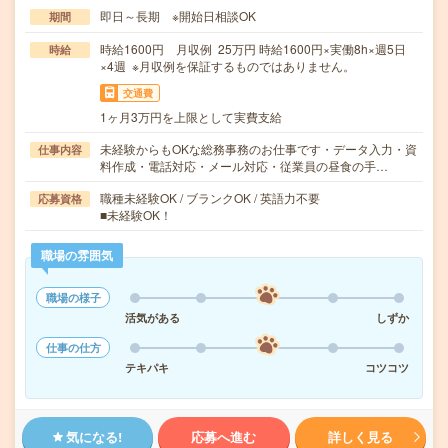
即日～長期 ※開始日相談OK
期間
時給1600円 月収例 25万円 時給1600円×実働8h×週5日
時給
×4週 ※月収例を保証するものではありません。
交通費
1ヶ月3万円を上限として実費支給
未経験からもOKな総務事務のお仕事です・データ入力・資
仕事内容
料作成・電話対応・メール対応・従業員の昼食の手…
職種未経験OK / ブランクOK / 英語力不要
応募資格
■未経験OK！
職場の雰囲気
職場の様子
活気がある
しずか
仕事の仕方
テキパキ
コツコツ
気になる!
応募へ進む
詳しく見る