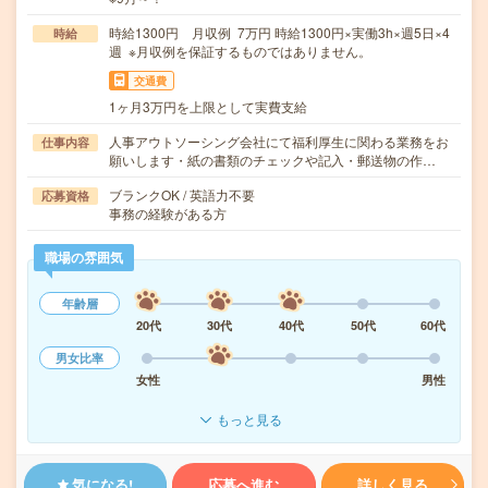
時給1300円 月収例 7万円 時給1300円×実働3h×週5日×4
時給
週 ※月収例を保証するものではありません。
交通費
1ヶ月3万円を上限として実費支給
人事アウトソーシング会社にて福利厚生に関わる業務をお
仕事内容
願いします・紙の書類のチェックや記入・郵送物の作…
ブランクOK / 英語力不要
応募資格
事務の経験がある方
職場の雰囲気
年齢層
20代
30代
40代
50代
60代
男女比率
女性
男性
もっと見る
気になる!
応募へ進む
詳しく見る