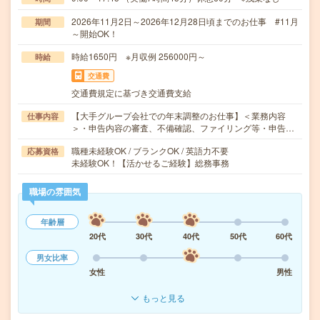
2026年11月2日～2026年12月28日頃までのお仕事 #11月
期間
～開始OK！
時給1650円 ※月収例 256000円～
時給
交通費
交通費規定に基づき交通費支給
【大手グループ会社での年末調整のお仕事】＜業務内容
仕事内容
＞・申告内容の審査、不備確認、ファイリング等・申告…
職種未経験OK / ブランクOK / 英語力不要
応募資格
未経験OK！【活かせるご経験】総務事務
職場の雰囲気
年齢層
20代
30代
40代
50代
60代
男女比率
女性
男性
もっと見る