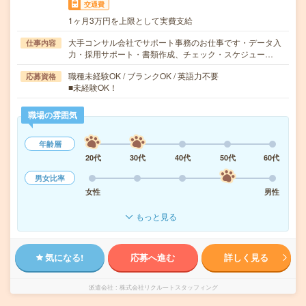
交通費
1ヶ月3万円を上限として実費支給
大手コンサル会社でサポート事務のお仕事です・データ入
仕事内容
力・採用サポート・書類作成、チェック・スケジュー…
職種未経験OK / ブランクOK / 英語力不要
応募資格
■未経験OK！
職場の雰囲気
年齢層
20代
30代
40代
50代
60代
男女比率
女性
男性
もっと見る
気になる!
応募へ進む
詳しく見る
派遣会社
株式会社リクルートスタッフィング