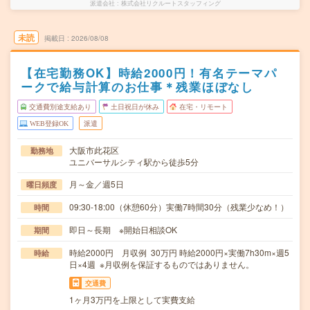
派遣会社
株式会社リクルートスタッフィング
未読
掲載日
2026/08/08
【在宅勤務OK】時給2000円！有名テーマパ
ークで給与計算のお仕事＊残業ほぼなし
交通費別途支給あり
土日祝日が休み
在宅・リモート
WEB登録OK
派遣
大阪市此花区
勤務地
ユニバーサルシティ駅から徒歩5分
月～金／週5日
曜日頻度
09:30-18:00（休憩60分）実働7時間30分（残業少なめ！）
時間
即日～長期 ※開始日相談OK
期間
時給2000円 月収例 30万円 時給2000円×実働7h30m×週5
時給
日×4週 ※月収例を保証するものではありません。
交通費
1ヶ月3万円を上限として実費支給