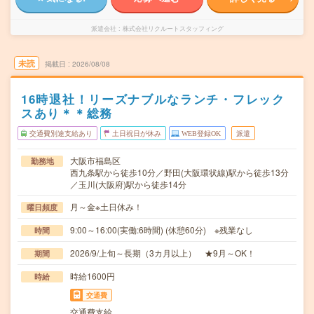
派遣会社
株式会社リクルートスタッフィング
未読
掲載日
2026/08/08
16時退社！リーズナブルなランチ・フレック
スあり＊＊総務
交通費別途支給あり
土日祝日が休み
WEB登録OK
派遣
大阪市福島区
勤務地
西九条駅から徒歩10分／野田(大阪環状線)駅から徒歩13分
／玉川(大阪府)駅から徒歩14分
月～金※土日休み！
曜日頻度
9:00～16:00(実働:6時間) (休憩60分) ※残業なし
時間
2026/9/上旬～長期（3カ月以上） ★9月～OK！
期間
時給1600円
時給
交通費
交通費支給