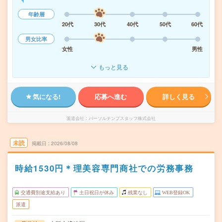
年齢層
20代
30代
40代
50代
60代
男女比率
女性
男性
もっと見る
気になる!
応募へ進む
詳しく見る
派遣会社
パーソルテンプスタッフ株式会社
未読
掲載日
2026/08/08
時給1530円＊理美容専門商社での労務事務
交通費別途支給あり
土日祝日が休み
残業なし
WEB登録OK
派遣