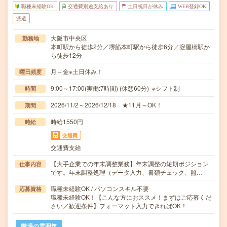
職種未経験OK
交通費別途支給あり
土日祝日が休み
WEB登録OK
派遣
大阪市中央区
勤務地
本町駅から徒歩2分／堺筋本町駅から徒歩6分／淀屋橋駅か
ら徒歩12分
月～金※土日休み！
曜日頻度
9:00～17:00(実働:7時間) (休憩60分) ※シフト制
時間
2026/11/2～2026/12/18 ★11月～OK！
期間
時給1550円
時給
交通費
交通費支給
【大手企業での年末調整業務】年末調整の短期ポジション
仕事内容
です。年末調整処理（データ入力、書類チェック、照…
職種未経験OK / パソコンスキル不要
応募資格
職種未経験OK！【こんな方におススメ！まずはご応募くだ
さい／歓迎条件】フォーマット入力できればOK！
職場の雰囲気