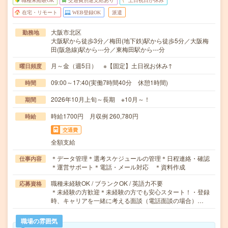
職種未経験OK
交通費別途支給あり
土日祝日が休み
在宅・リモート
WEB登録OK
派遣
大阪市北区
勤務地
大阪駅から徒歩3分／梅田(地下鉄)駅から徒歩5分／大阪梅
田(阪急線)駅から---分／東梅田駅から---分
月～金（週5日） ※【固定】土日祝お休み↑
曜日頻度
09:00～17:40(実働7時間40分 休憩1時間)
時間
2026年10月上旬～長期 ※10月～！
期間
時給1700円 月収例 260,780円
時給
交通費
全額支給
＊データ管理＊選考スケジュールの管理＊日程連絡・確認
仕事内容
＊運営サポート＊電話・メール対応 ＊資料作成
職種未経験OK / ブランクOK / 英語力不要
応募資格
＊未経験の方歓迎＊未経験の方でも安心スタート！・登録
時、キャリアを一緒に考える面談（電話面談の場合）…
職場の雰囲気