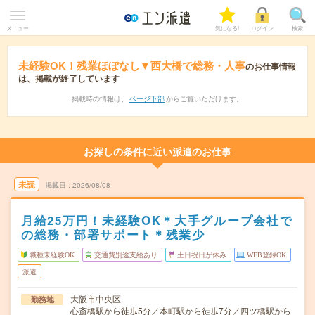
メニュー
気になる!
ログイン
検索
未経験OK！残業ほぼなし▼西大橋で総務・人事
のお仕事情報
は、掲載が終了しています
掲載時の情報は、
ページ下部
からご覧いただけます。
お探しの条件に近い派遣のお仕事
未読
掲載日
2026/08/08
月給25万円！未経験OK＊大手グループ会社で
の総務・部署サポート＊残業少
職種未経験OK
交通費別途支給あり
土日祝日が休み
WEB登録OK
派遣
大阪市中央区
勤務地
心斎橋駅から徒歩5分／本町駅から徒歩7分／四ツ橋駅から