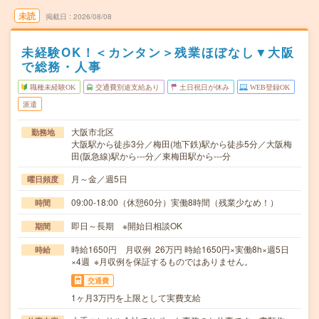
未読
掲載日
2026/08/08
未経験OK！＜カンタン＞残業ほぼなし▼大阪
で総務・人事
職種未経験OK
交通費別途支給あり
土日祝日が休み
WEB登録OK
派遣
大阪市北区
勤務地
大阪駅から徒歩3分／梅田(地下鉄)駅から徒歩5分／大阪梅
田(阪急線)駅から---分／東梅田駅から---分
月～金／週5日
曜日頻度
09:00-18:00（休憩60分）実働8時間（残業少なめ！）
時間
即日～長期 ※開始日相談OK
期間
時給1650円 月収例 26万円 時給1650円×実働8h×週5日
時給
×4週 ※月収例を保証するものではありません。
交通費
1ヶ月3万円を上限として実費支給