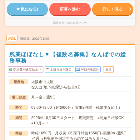
気になる!
応募へ進む
詳しく見る
派遣会社
株式会社パソナ
未読
掲載日
2026/08/08
残業ほぼなし▼【複数名募集】なんばでの総
務事務
交通費別途支給あり
土日祝日が休み
WEB登録OK
派遣
大阪市中央区
勤務地
なんば(地下鉄)駅から徒歩3分
月～金／週5日
曜日頻度
09:00-18:00（休憩60分）実働8時間（残業少なめ！）
時間
2026年10月30日スタート、期間限定 ※開始日相談OK
期間
※10月～！
時給1650円 月収例 26万円 時給1650円×実働8h×週5日
時給
×4週 ※月収例を保証するものではありません。