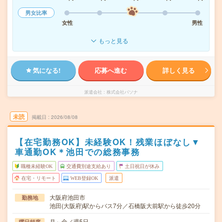
男女比率
女性
男性
もっと見る
気になる!
応募へ進む
詳しく見る
派遣会社
株式会社パソナ
未読
掲載日
2026/08/08
【在宅勤務OK】未経験OK！残業ほぼなし▼
車通勤OK＊池田での総務事務
職種未経験OK
交通費別途支給あり
土日祝日が休み
在宅・リモート
WEB登録OK
派遣
大阪府池田市
勤務地
池田(大阪府)駅からバス7分／石橋阪大前駅から徒歩20分
月～金／週5日
曜日頻度