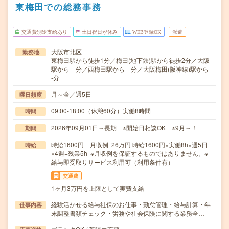
東梅田での総務事務
交通費別途支給あり
土日祝日が休み
WEB登録OK
派遣
大阪市北区
勤務地
東梅田駅から徒歩1分／梅田(地下鉄)駅から徒歩2分／大阪
駅から---分／西梅田駅から---分／大阪梅田(阪神線)駅から--
-分
月～金／週5日
曜日頻度
09:00-18:00（休憩60分）実働8時間
時間
2026年09月01日～長期 ※開始日相談OK ※9月～！
期間
時給1600円 月収例 26万円 時給1600円×実働8h×週5日
時給
×4週+残業5h ※月収例を保証するものではありません。※
給与即受取りサービス利用可（利用条件有）
交通費
1ヶ月3万円を上限として実費支給
経験活かせる給与社保のお仕事・勤怠管理・給与計算・年
仕事内容
末調整書類チェック・労務や社会保険に関する業務全…