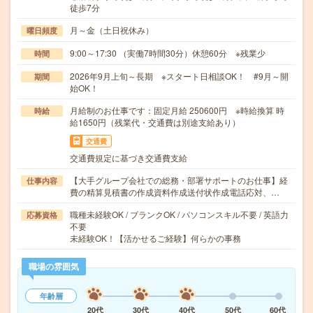
徒歩7分
月～金（土日祝休み）
曜日頻度
9:00～17:30 （実働7時間30分）休憩60分 ※残業少
時間
2026年9月上旬～長期 ※スタート日相談OK！ #9月～開
期間
始OK！
月給制のお仕事です：固定月給 250600円 ※時給換算 時
時給
給1650円（残業代・交通費は別途支給あり）
交通費
交通費規定に基づき交通費支給
【大手グループ会社での総務・部署サポートのお仕事】経
仕事内容
費の精算見積書の作成資料作成送付状作成電話応対、…
職種未経験OK / ブランクOK / パソコンスキル不要 / 英語力
応募資格
不要
未経験OK！【活かせるご経験】何らかの事務
職場の雰囲気
年齢層
20代
30代
40代
50代
60代