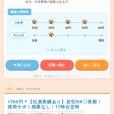
給与・社保事務の経験がある方
職場の雰囲気
年齢層
20代
30代
40代
50代
60代
男女比率
女性
男性
もっと見る
気になる!
応募へ進む
詳しく見る
派遣会社
株式会社リクルートスタッフィング
未読
掲載日
2026/08/08
1700円＊【社員実績あり】在宅OK〇長期！
採用サポ！残業なし！17時台定時