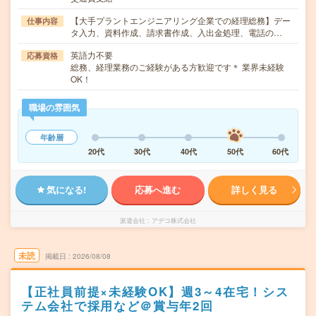
【大手プラントエンジニアリング企業での経理総務】デー
仕事内容
タ入力、資料作成、請求書作成、入出金処理、電話の…
英語力不要
応募資格
総務、経理業務のご経験がある方歓迎です＊ 業界未経験
OK！
職場の雰囲気
年齢層
20代
30代
40代
50代
60代
気になる!
応募へ進む
詳しく見る
派遣会社
アデコ株式会社
未読
掲載日
2026/08/08
【正社員前提×未経験OK】週3～4在宅！シス
テム会社で採用など＠賞与年2回