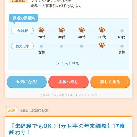
ブランクOK / 英語力不要
応募資格
総務・人事事務の経験がある方
職場の雰囲気
年齢層
20代
30代
40代
50代
60代
男女比率
女性
男性
もっと見る
気になる!
応募へ進む
詳しく見る
派遣会社
株式会社リクルートスタッフィング
未読
掲載日
2026/08/08
【未経験でもOK！1か月半の年末調整】17時
終わり！