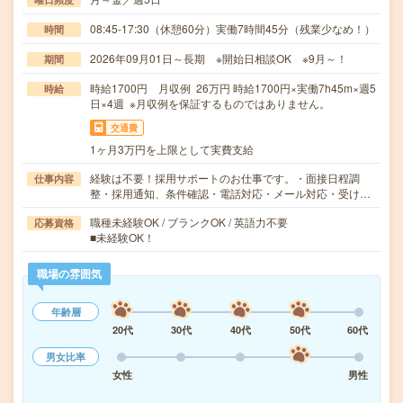
08:45-17:30（休憩60分）実働7時間45分（残業少なめ！）
時間
2026年09月01日～長期 ※開始日相談OK ※9月～！
期間
時給1700円 月収例 26万円 時給1700円×実働7h45m×週5
時給
日×4週 ※月収例を保証するものではありません。
交通費
1ヶ月3万円を上限として実費支給
経験は不要！採用サポートのお仕事です。・面接日程調
仕事内容
整・採用通知、条件確認・電話対応・メール対応・受け…
職種未経験OK / ブランクOK / 英語力不要
応募資格
■未経験OK！
職場の雰囲気
年齢層
20代
30代
40代
50代
60代
男女比率
女性
男性