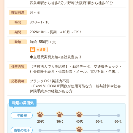
四条畷駅から徒歩2分／野崎(大阪府)駅から徒歩20分
月～金
曜日頻度
8:40～17:10
時間
2026/10/1～長期 ※10月～OK！
期間
時給1550円＋交
時給
交通費
◆交通費実費支給※当社規定あり
【学校法人で人事総務】・勤怠データ、交通費チェック・
仕事内容
社会保険手続き・伝票起票・メール、電話対応・年末…
ブランクOK / 英語力不要
応募資格
・Excel VLOOKUP関数が使用可能な方・給与計算や社会
保険手続きの経験がある方
職場の雰囲気
年齢層
20代
30代
40代
50代
60代
職場の様子