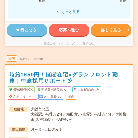
女性
男性
もっと見る
気になる!
応募へ進む
詳しく見る
派遣会社
マンパワーグループ株式会社
未読
掲載日
2026/08/07
時給1650円！ほぼ在宅×グランフロント勤
務！中途採用サポート彡
職種未経験OK
交通費別途支給あり
土日祝日が休み
在宅・リモート
WEB登録OK
派遣
大阪市北区
勤務地
大阪駅から徒歩2分／梅田(地下鉄)駅から徒歩4分／大阪梅
田(阪神線)駅から徒歩5分
月～金※土日休み！
曜日頻度