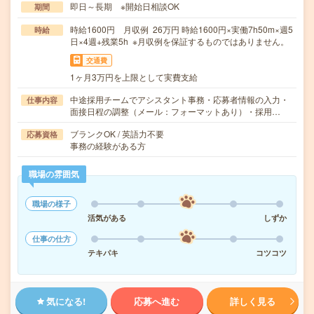
即日～長期 ※開始日相談OK
期間
時給1600円 月収例 26万円 時給1600円×実働7h50m×週5
時給
日×4週+残業5h ※月収例を保証するものではありません。
交通費
1ヶ月3万円を上限として実費支給
中途採用チームでアシスタント事務・応募者情報の入力・
仕事内容
面接日程の調整（メール：フォーマットあり）・採用…
ブランクOK / 英語力不要
応募資格
事務の経験がある方
職場の雰囲気
職場の様子
活気がある
しずか
仕事の仕方
テキパキ
コツコツ
気になる!
応募へ進む
詳しく見る