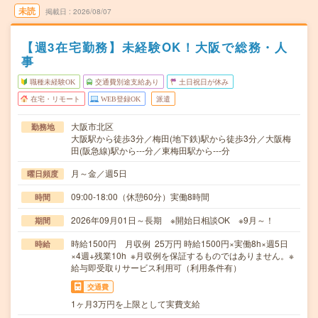
未読
掲載日
2026/08/07
【週3在宅勤務】未経験OK！大阪で総務・人
事
職種未経験OK
交通費別途支給あり
土日祝日が休み
在宅・リモート
WEB登録OK
派遣
大阪市北区
勤務地
大阪駅から徒歩3分／梅田(地下鉄)駅から徒歩3分／大阪梅
田(阪急線)駅から---分／東梅田駅から---分
月～金／週5日
曜日頻度
09:00-18:00（休憩60分）実働8時間
時間
2026年09月01日～長期 ※開始日相談OK ※9月～！
期間
時給1500円 月収例 25万円 時給1500円×実働8h×週5日
時給
×4週+残業10h ※月収例を保証するものではありません。※
給与即受取りサービス利用可（利用条件有）
交通費
1ヶ月3万円を上限として実費支給