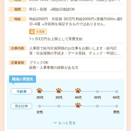
即日～長期 ※開始日相談OK
期間
時給2000円 月収例 30万円 時給2000円×実働7h30m×週5
時給
日×4週 ※月収例を保証するものではありません。
交通費
1ヶ月3万円を上限として実費支給
人事部で給与社保関係のお仕事をお願いします・給与計
仕事内容
算・社会保険の手続き・データ登録、チェック・申請に…
ブランクOK
応募資格
総務・人事事務の経験がある方
職場の雰囲気
年齢層
20代
30代
40代
50代
60代
男女比率
女性
男性
もっと見る