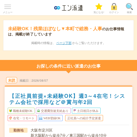
メニュー
気になる!
ログイン
検索
未経験OK！残業ほぼなし▼本町で総務・人事
のお仕事情報
は、掲載が終了しています
掲載時の情報は、
ページ下部
からご覧いただけます。
お探しの条件に近い派遣のお仕事
未読
掲載日
2026/08/07
【正社員前提×未経験OK】週3～4在宅！シス
テム会社で採用など＠賞与年2回
職種未経験OK
交通費別途支給あり
土日祝日が休み
在宅・リモート
WEB登録OK
正社員への紹介予定派遣
大阪市淀川区
勤務地
新大阪駅から徒歩7分／東三国駅から徒歩10分