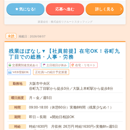
気になる!
応募へ進む
詳しく見る
派遣会社
株式会社リクルートスタッフィング
未読
掲載日
2026/08/07
残業ほぼなし▼【社員前提】在宅OK！谷町九
丁目での総務・人事・労務
交通費別途支給あり
土日祝日が休み
在宅・リモート
WEB登録OK
正社員への紹介予定派遣
大阪市中央区
勤務地
谷町九丁目駅から徒歩3分／大阪上本町駅から徒歩8分
月～金／週5日
曜日頻度
09:00-18:00（休憩60分）実働8時間（残業少なめ！）
時間
即日～長期 ※開始日相談OK
期間
時給1630円 月収例 26万円 時給1630円×実働8h×週5日
時給