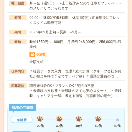
月～金（週5日） ※土日祝休みなので仕事とプライベート
曜日頻度
のメリハリつけられます！
09:00～18:00(実働8時間 休憩1時間)※直雇用後にフレッ
時間
クスタイム勤務可能！
2026年09月上旬～長期 ※9月～！
期間
時給1550円～1600円 月収例 248,000円～256,000円+残
時給
業代
交通費
全額支給
＊社員データの入力・管理＊給与計算（グループ会社を何
仕事内容
社か担当を持つ予定です、ペア制）＊通勤交通費の管…
職種未経験OK / ブランクOK / 英語力不要
応募資格
＊未経験の方歓迎＊未経験の方でも安心スタート！・登録
時、キャリアを一緒に考える面談（電話面談の場合）…
職場の雰囲気
年齢層
20代
30代
40代
50代
60代