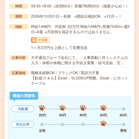
09:30-18:00（休憩60分）実働7時間30分（残業少なめ！）
時間
2026年10月01日～長期 ※開始日相談OK ※10月～！
期間
時給1498円 月収例 22万円 時給1498円×実働7h30m×週5
時給
日×4週 ※月収例を保証するものではありません。
交通費
1ヶ月3万円を上限として実費支給
大手通信グループ会社にて、・人事異動に伴うシステムの
仕事内容
入力・休暇や休職に関する手続き業務・給与支給、労…
職種未経験OK / ブランクOK / 英語力不要
応募資格
【歓迎/スキル】Excel：VLOOKUP関数、Excel：ピボット
テーブル
職場の雰囲気
年齢層
20代
30代
40代
50代
60代
男女比率
女性
男性