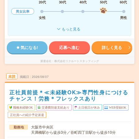
20代
30代
40代
50代
60代
男女比率
女性
男性
もっと見る
気になる!
応募へ進む
詳しく見る
派遣会社
株式会社リクルートスタッフィング
未読
掲載日
2026/08/07
正社員前提＊≪未経験OK≫専門性身につける
チャンス！労務＊フレックスあり
職種未経験OK
交通費別途支給あり
土日祝日が休み
WEB登録OK
正社員への紹介予定派遣
大阪市中央区
勤務地
天満橋駅から徒歩3分／谷町四丁目駅から徒歩10分