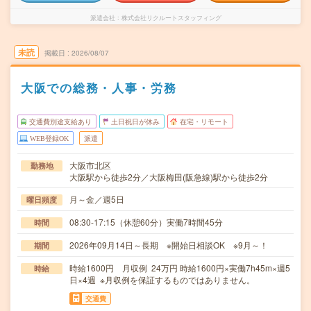
派遣会社
株式会社リクルートスタッフィング
未読
掲載日
2026/08/07
大阪での総務・人事・労務
交通費別途支給あり
土日祝日が休み
在宅・リモート
WEB登録OK
派遣
大阪市北区
勤務地
大阪駅から徒歩2分／大阪梅田(阪急線)駅から徒歩2分
月～金／週5日
曜日頻度
08:30-17:15（休憩60分）実働7時間45分
時間
2026年09月14日～長期 ※開始日相談OK ※9月～！
期間
時給1600円 月収例 24万円 時給1600円×実働7h45m×週5
時給
日×4週 ※月収例を保証するものではありません。
交通費