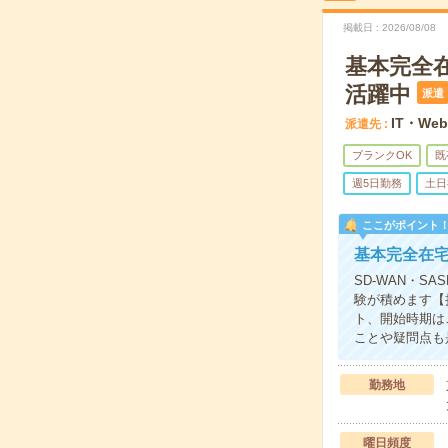
掲載日
2026/08/08
基本完全
活躍中
派遣
IT・We
派遣先
ブランクOK
既
週5日勤務
土日
ここがポイント
基本完全在
SD‐WAN・
験が積めます【
ト、開始時期は
ことや疑問点も
勤務地
曜日頻度