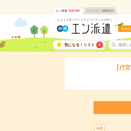
エン派遣
71573
件
エンバイト
82531
件
ちょうど良いワークライフバランスが叶う
関東版
気になる！リスト
0
保存し
【代官
未読