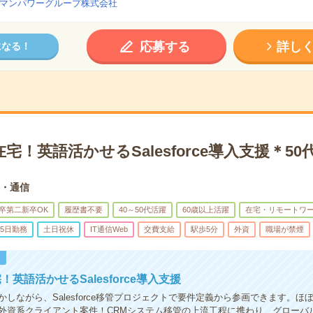
マンパワーグループ株式会社
応募する
詳し
になる！
宅！英語活かせるSalesforce導入支援＊50
b・通信
卒第二新卒OK
履歴書不要
40～50代活躍
60歳以上活躍
在宅・リモートワ
5日勤務
土日祝休
IT通信Web
交費支給
駅歩5分
外資
職場が禁煙
！
英語活かせるSalesforce導入支援
しながら、Salesforce移管プロジェクトで要件定義から参画できます。ほ
外資系クライアント案件！CRMシステム移管の上流工程に携わり、グローバ