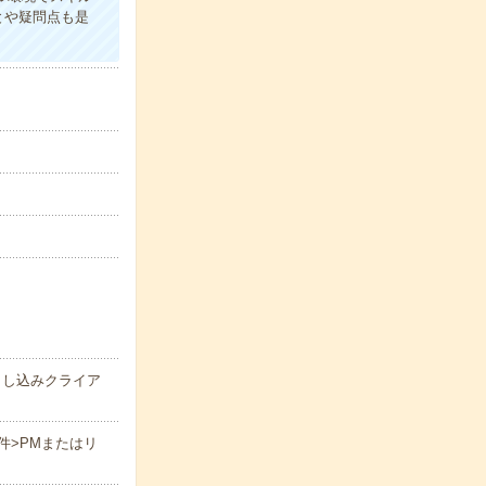
とや疑問点も是
落とし込みクライア
件>PMまたはリ