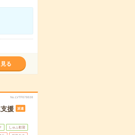
く見る
No.LVTF678638
進支援
派遣
ク
しゅふ歓迎