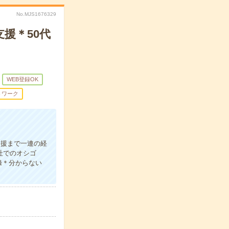
No.MJS1676329
援＊50代
WEB登録OK
トワーク
支援まで一連の経
社でのオシゴ
録＊分からない