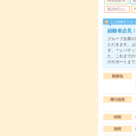
WEB登録OK
週
電話対応なし
P
ここがポイント
経験者必見！
グループ企業の
ただきます。上
す。＊レバテッ
た、これまでの
のサポートまで
勤務地
曜日頻度
時間
期間