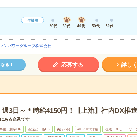
年齢層
20代
30代
40代
50代
60代
マンパワーグループ株式会社
応募する
詳し
になる！
週3日～＊時給4150円！【上流】社内DX推
にある企業です
卒第二新卒OK
友達と一緒OK
英語不要
40～50代活躍
在宅・リモートワー