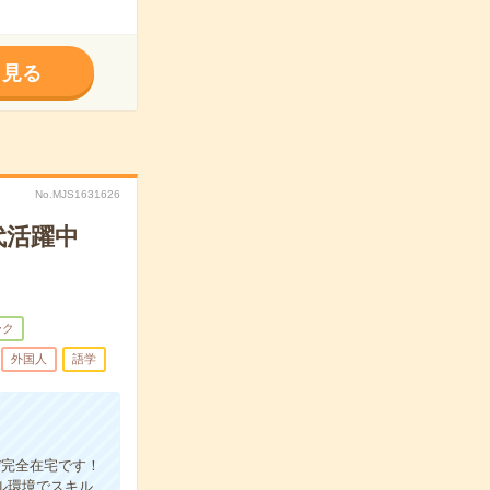
く見る
No.MJS1631626
代活躍中
ーク
外国人
語学
ぼ完全在宅です！
ル環境でスキル