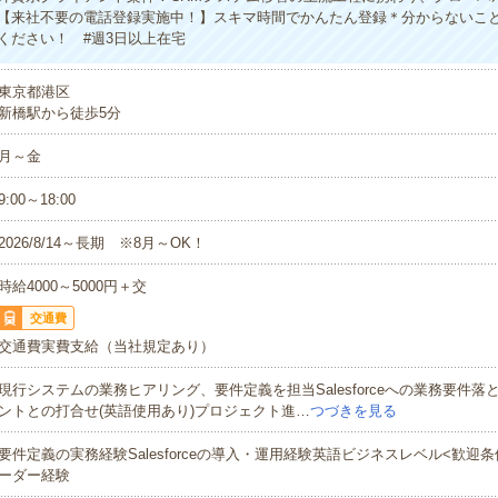
【来社不要の電話登録実施中！】スキマ時間でかんたん登録＊分からないこ
ください！ #週3日以上在宅
東京都港区
新橋駅から徒歩5分
月～金
9:00～18:00
2026/8/14～長期 ※8月～OK！
時給4000～5000円＋交
交通費
交通費実費支給（当社規定あり）
現行システムの業務ヒアリング、要件定義を担当Salesforceへの業務要件
ントとの打合せ(英語使用あり)プロジェクト進…
つづきを見る
要件定義の実務経験Salesforceの導入・運用経験英語ビジネスレベル<歓迎条
ーダー経験