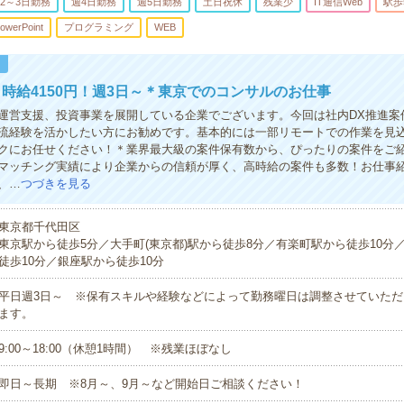
2～3日勤務
週4日勤務
週5日勤務
土日祝休
残業少
IT通信Web
駅歩
owerPoint
プログラミング
WEB
！
時給4150円！週3日～＊東京でのコンサルのお仕事
運営支援、投資事業を展開している企業でございます。今回は社内DX推進案
流経験を活かしたい方にお勧めです。基本的には一部リモートでの作業を見
クにお任せください！＊業界最大級の案件保有数から、ぴったりの案件をご
マッチング実績により企業からの信頼が厚く、高時給の案件も多数！お仕事
、…
つづきを見る
東京都千代田区
東京駅から徒歩5分／大手町(東京都)駅から徒歩8分／有楽町駅から徒歩10分
徒歩10分／銀座駅から徒歩10分
平日週3日～ ※保有スキルや経験などによって勤務曜日は調整させていただ
ます。
9:00～18:00（休憩1時間） ※残業ほぼなし
即日～長期 ※8月～、9月～など開始日ご相談ください！