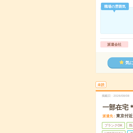
職場の雰囲気
派遣会社
気
未読
掲載日
2026/08/08
一部在宅＊
東京付近
派遣先
ブランクOK
既