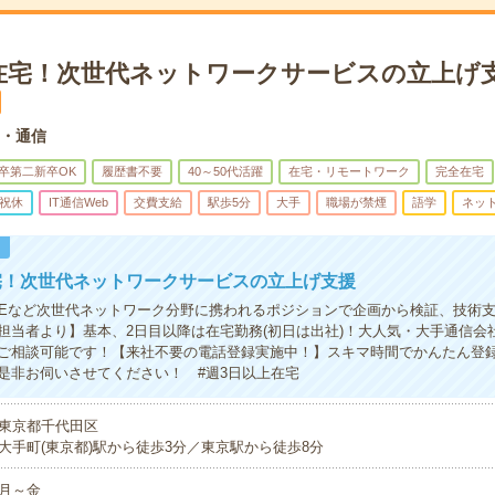
在宅！次世代ネットワークサービスの立上げ支
b・通信
卒第二新卒OK
履歴書不要
40～50代活躍
在宅・リモートワーク
完全在宅
祝休
IT通信Web
交費支給
駅歩5分
大手
職場が禁煙
語学
ネッ
！
宅！次世代ネットワークサービスの立上げ支援
SASEなど次世代ネットワーク分野に携われるポジションで企画から検証、技術
担当者より】基本、2日目以降は在宅勤務(初日は出社)！大人気・大手通信会
ご相談可能です！【来社不要の電話登録実施中！】スキマ時間でかんたん登
是非お伺いさせてください！ #週3日以上在宅
東京都千代田区
大手町(東京都)駅から徒歩3分／東京駅から徒歩8分
月～金