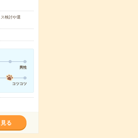
イス検討や選
男性
コツコツ
く見る