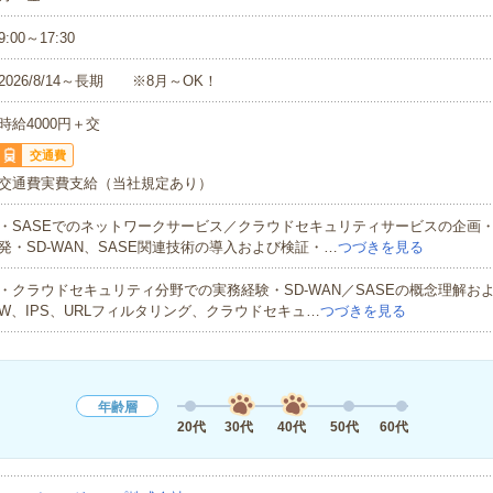
9:00～17:30
2026/8/14～長期 ※8月～OK！
時給4000円＋交
交通費
交通費実費支給（当社規定あり）
・SASEでのネットワークサービス／クラウドセキュリティサービスの企画
発・SD‐WAN、SASE関連技術の導入および検証・…
つづきを見る
・クラウドセキュリティ分野での実務経験・SD‐WAN／SASEの概念理解およ
W、IPS、URLフィルタリング、クラウドセキュ…
つづきを見る
年齢層
20代
30代
40代
50代
60代