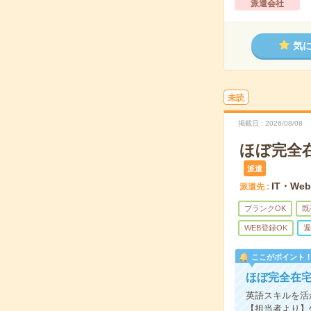
派遣会社
気
未読
掲載日
2026/08/08
ほぼ完全在
派遣
IT・We
派遣先
ブランクOK
既
WEB登録OK
週
ここがポイント
ほぼ完全在宅！
英語スキルを活か
【担当者より】