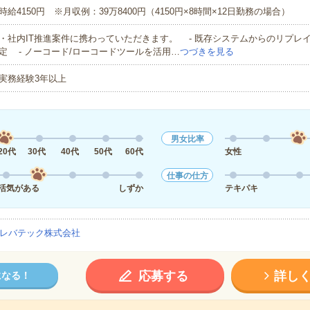
時給4150円 ※月収例：39万8400円（4150円×8時間×12日勤務の場合）
・社内IT推進案件に携わっていただきます。 - 既存システムからのリプレ
定 - ノーコード/ローコードツールを活用…
つづきを見る
実務経験3年以上
男女比率
20代
30代
40代
50代
60代
女性
仕事の仕方
活気がある
しずか
テキパキ
レバテック株式会社
応募する
詳し
になる！