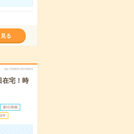
く見る
No.TSW26-0579853
日在宅！時
週5日勤務
語学