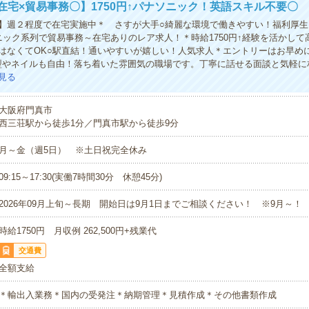
在宅×貿易事務〇】1750円↑パナソニック！英語スキル不要〇
】週２程度で在宅実施中＊ さすが大手○綺麗な環境で働きやすい！福利厚生
ニック系列で貿易事務～在宅ありのレア求人！＊時給1750円↑経験を活かして
はなくてOK○駅直結！通いやすいが嬉しい！人気求人＊エントリーはお早め
型やネイルも自由！落ち着いた雰囲気の職場です。丁寧に話せる面談と気軽に
見る
大阪府門真市
西三荘駅から徒歩1分／門真市駅から徒歩9分
月～金（週5日） ※土日祝完全休み
09:15～17:30(実働7時間30分 休憩45分)
2026年09月上旬～長期 開始日は9月1日までご相談ください！ ※9月～！
時給1750円 月収例 262,500円+残業代
交通費
全額支給
＊輸出入業務＊国内の受発注＊納期管理＊見積作成＊その他書類作成