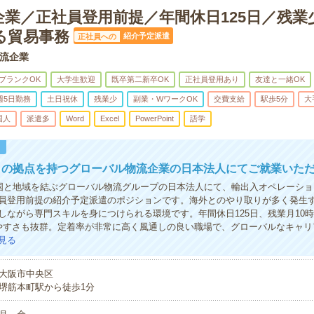
企業／正社員登用前提／年間休日125日／残業
る貿易事務
紹介予定派遣
正社員への
流企業
ブランクOK
大学生歓迎
既卒第二新卒OK
正社員登用あり
友達と一緒OK
週5日勤務
土日祝休
残業少
副業・WワークOK
交費支給
駅歩5分
大
国人
派遣多
Word
Excel
PowerPoint
語学
！
くの拠点を持つグローバル物流企業の日本法人にてご就業いた
の国と地域を結ぶグローバル物流グループの日本法人にて、輸出入オペレーシ
員登用前提の紹介予定派遣のポジションです。海外とのやり取りが多く発生
しながら専門スキルを身につけられる環境です。年間休日125日、残業月10
やすさも抜群。定着率が非常に高く風通しの良い職場で、グローバルなキャリ
見る
大阪市中央区
堺筋本町駅から徒歩1分