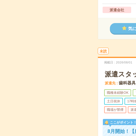
派遣会社
気
未読
掲載日
2026/08/01
派遣スタ
歯科器具
派遣先
職種未経験OK
土日祝休
17
職場が禁煙
派
ここがポイント
8月開始！【