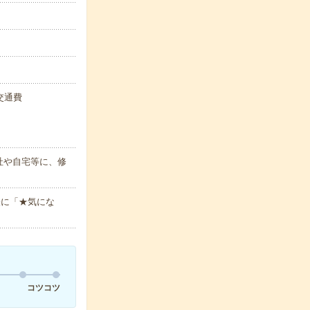
+交通費
社や自宅等に、修
軽に「★気にな
コツコツ