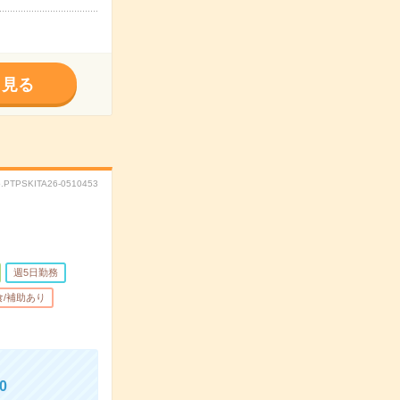
く見る
.PTPSKITA26-0510453
週5日勤務
食/補助あり
0