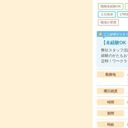
職種未経験OK
土日祝休
17
職場が禁煙
ここがポイント
【未経験OK
弊社スタッフ活
経験のかたもお
定時！ワークラ
勤務地
曜日頻度
時間
期間
時給