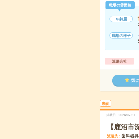
職場の雰囲気
年齢層
職場の様子
派遣会社
気
未読
掲載日
2026/07/31
【鹿沼市
歯科器具
派遣先