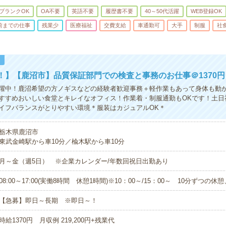
ブランクOK
OA不要
英語不要
履歴書不要
40～50代活躍
WEB登録OK
時前までの仕事
残業少
医療福祉
交費支給
車通勤可
大手
制服
社
！
！】【鹿沼市】品質保証部門での検査と事務のお仕事＠1370円
躍中！鹿沼希望の方ノギスなどの経験者歓迎事務＋軽作業もあって身体も動
すすめおいしい食堂とキレイなオフィス！作業着・制服通勤もOKです！土日
イフバランスがとりやすい環境＊服装はカジュアルOK＊
栃木県鹿沼市
東武金崎駅から車10分／楡木駅から車10分
月～金（週5日） ※企業カレンダー/年数回祝日出勤あり
08:00～17:00(実働8時間 休憩1時間)※10：00～/15：00～ 10分ずつの休
【急募】即日～長期 ※即日～！
時給1370円 月収例 219,200円+残業代