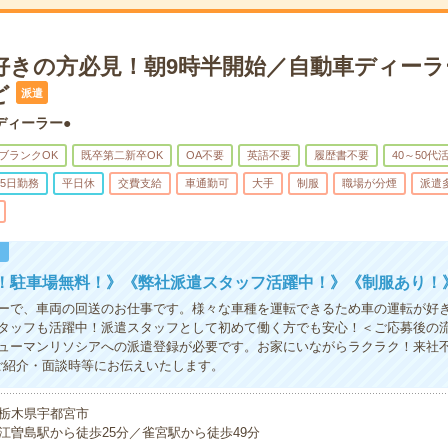
好きの方必見！朝9時半開始／自動車ディーラ
ど
派遣
ディーラー●
ブランクOK
既卒第二新卒OK
OA不要
英語不要
履歴書不要
40～50代
5日勤務
平日休
交費支給
車通勤可
大手
制服
職場が分煙
派遣
！
K！駐車場無料！》《弊社派遣スタッフ活躍中！》《制服あり！
ーで、車両の回送のお仕事です。様々な車種を運転できるため車の運転が好
タッフも活躍中！派遣スタッフとして初めて働く方でも安心！＜ご応募後の
ューマンリソシアへの派遣登録が必要です。お家にいながらラクラク！来社不
ご紹介・面談時等にお伝えいたします。
栃木県宇都宮市
江曽島駅から徒歩25分／雀宮駅から徒歩49分