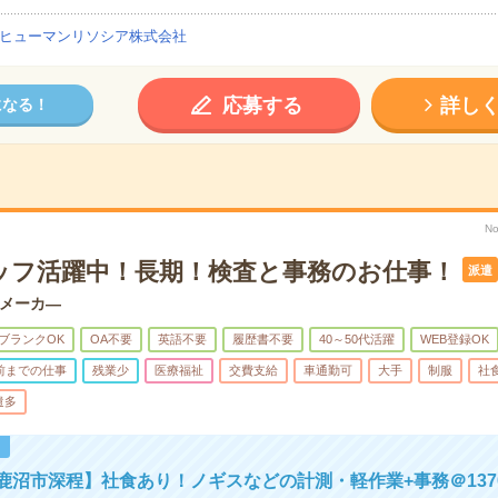
ヒューマンリソシア株式会社
応募する
詳し
になる！
No
ッフ活躍中！長期！検査と事務のお仕事！
派遣
メーカ―
ブランクOK
OA不要
英語不要
履歴書不要
40～50代活躍
WEB登録OK
時前までの仕事
残業少
医療福祉
交費支給
車通勤可
大手
制服
社
遣多
！
鹿沼市深程】社食あり！ノギスなどの計測・軽作業+事務＠137