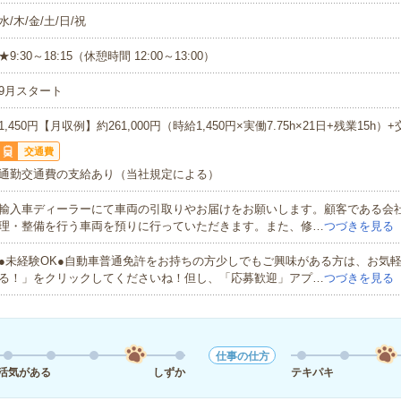
水/木/金/土/日/祝
★9:30～18:15（休憩時間 12:00～13:00）
9月スタート
1,450円【月収例】約261,000円（時給1,450円×実働7.75h×21日+残業15h）
交通費
通勤交通費の支給あり（当社規定による）
輸入車ディーラーにて車両の引取りやお届けをお願いします。顧客である会
理・整備を行う車両を預りに行っていただきます。また、修…
つづきを見る
●未経験OK●自動車普通免許をお持ちの方少しでもご興味がある方は、お気
る！」をクリックしてくださいね！但し、「応募歓迎」アプ…
つづきを見る
仕事の仕方
活気がある
しずか
テキパキ