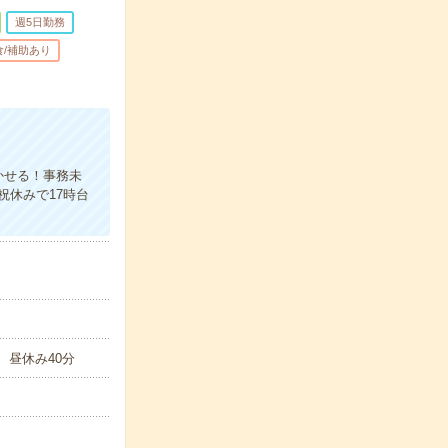
週5日勤務
食/補助あり
かせる！事務未
祝休みで17時台
憩、昼休み40分