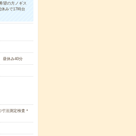
希望の方ノギス
休みで17時台
憩、昼休み40分
の寸法測定検査＊