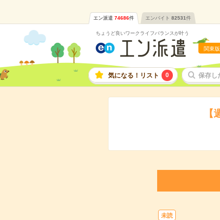
エン派遣
74686
件
エンバイト
82531
件
ちょうど良いワークライフバランスが叶う
関東版
気になる！リスト
0
保存し
【
未読