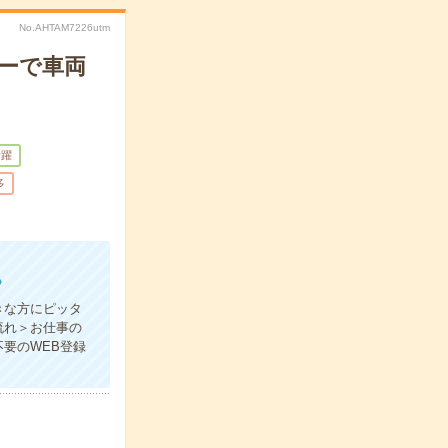
No.AHTAM7226utm
ーで車両
活躍
多
》
きな方にピッタ
流れ＞お仕事の
要のWEB登録