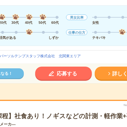
男女比率
20代
30代
40代
50代
60代
女性
仕事の仕方
活気がある
しずか
テキパキ
パーソルテンプスタッフ株式会社 北関東エリア
応募する
詳し
になる！
No
深程】社食あり！ノギスなどの計測・軽作業+
メーカ―