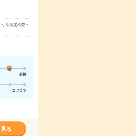
の寸法測定検査＊
男性
コツコツ
く見る