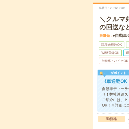
掲載日
2026/08/06
＼クルマ
の回送な
●自動車
派遣先
職種未経験OK
WEB登録OK
週
自転車・バイクOK
ここがポイント
《車通勤O
自動車ディーラ
リ！弊社派遣ス
ご紹介には、ヒ
OK！※詳細は
勤務地