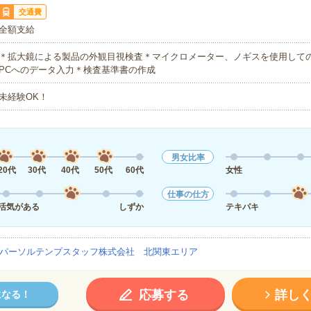
交通費
全額支給
＊拡大鏡による製品の外観目視検査＊マイクロメーター、ノギスを使用して
PCへのデータ入力＊検査基準書の作成
未経験OK！
男女比率
20代
30代
40代
50代
60代
女性
仕事の仕方
活気がある
しずか
テキパキ
パーソルテンプスタッフ株式会社 北関東エリア
応募する
詳し
になる！