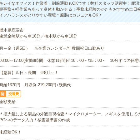
キレイなオフィス！作業着・制服通勤もOKです！弊社スタッフ活躍中！鹿沼
迎事務＋軽作業もあって身体も動かせる！事務未経験のかたもおすすめ土日祝
イフバランスがとりやすい環境＊服装はカジュアルOK＊
栃木県鹿沼市
東武金崎駅から車10分／楡木駅から車10分
月～金（週5日） ※企業カレンダー/年数回祝日出勤あり
08:00～17:00(実働8時間 休憩1時間)※10：00～/15：00～ 10分ずつの休
【急募】即日～長期 ※8月～！
時給1370円 月収例 219,200円+残業代
交通費
全額支給
＊拡大鏡による製品の外観目視検査＊マイクロメーター、ノギスを使用して
PCへのデータ入力＊検査基準書の作成
未経験OK！