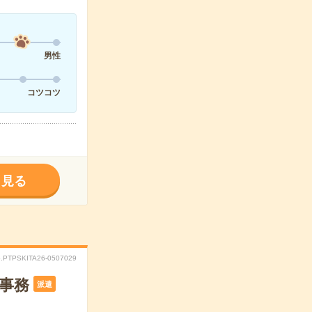
男性
コツコツ
く見る
.PTPSKITA26-0507029
事務
派遣