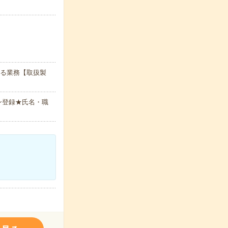
する業務【取扱製
ン登録★氏名・職