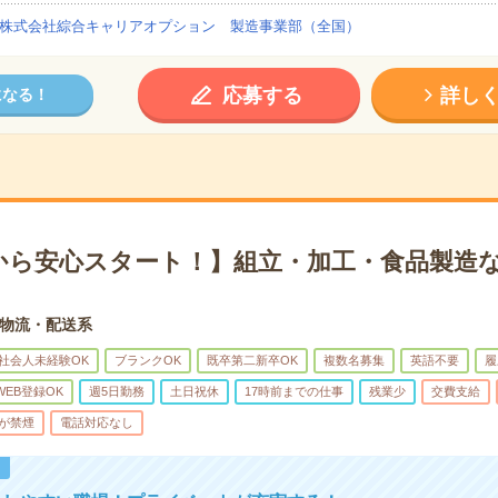
株式会社綜合キャリアオプション 製造事業部（全国）
応募する
詳し
になる！
から安心スタート！】組立・加工・食品製造な
物流・配送系
社会人未経験OK
ブランクOK
既卒第二新卒OK
複数名募集
英語不要
履
WEB登録OK
週5日勤務
土日祝休
17時前までの仕事
残業少
交費支給
が禁煙
電話対応なし
！