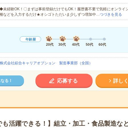
◆未経験OK！〇まずは事前登録だけでもOK！履歴書不要で気軽にオンライ
種などを入力するだけ★オシゴトただいま少しずつ増加中…
つづきを見る
年齢層
20代
30代
40代
50代
60代
株式会社綜合キャリアオプション 製造事業部（全国）
応募する
詳し
になる！
でも活躍できる！】組立・加工・食品製造など