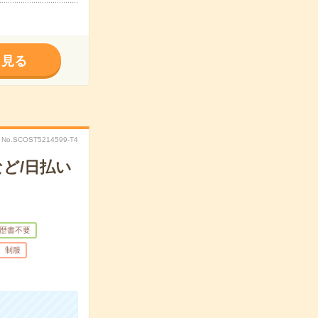
く見る
No.SCOST5214599-T4
ど/日払い
歴書不要
制服