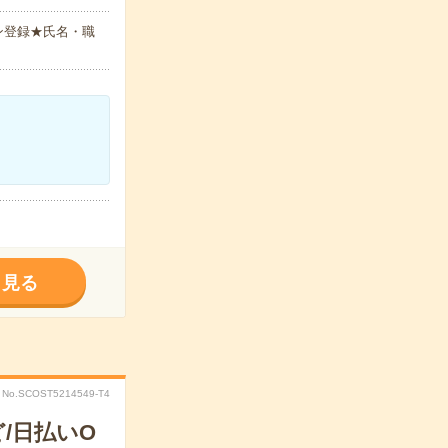
ン登録★氏名・職
く見る
No.SCOST5214549-T4
/日払いO