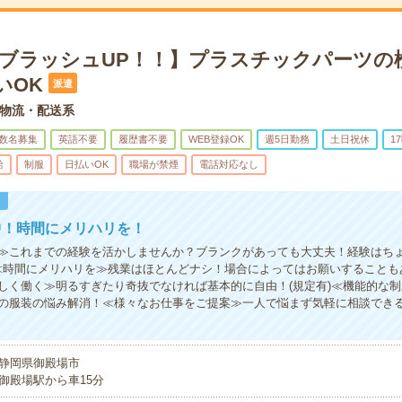
×ブラッシュUP！！】プラスチックパーツの
いOK
派遣
物流・配送系
数名募集
英語不要
履歴書不要
WEB登録OK
週5日勤務
土日祝休
1
給
制服
日払いOK
職場が禁煙
電話対応なし
！
中！時間にメリハリを！
≫これまでの経験を活かしませんか？ブランクがあっても大丈夫！経験はち
≪時間にメリハリを≫残業はほとんどナシ！場合によってはお願いすることも
しく働く≫明るすぎたり奇抜でなければ基本的に自由！(規定有)≪機能的な
の服装の悩み解消！≪様々なお仕事をご提案≫一人で悩まず気軽に相談でき
静岡県御殿場市
御殿場駅から車15分