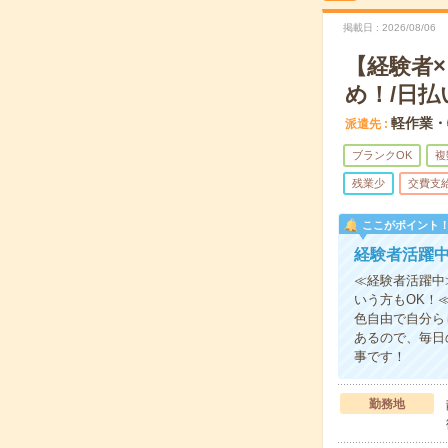
掲載日
2026/08/06
【経験者
め！/日払
軽作業・
派遣先
ブランクOK
複
残業少
交費支
ここがポイント
経験者活躍
≪経験者活躍中
いう方もOK！
色自由で自分ら
あるので、毎日
事です！
勤務地