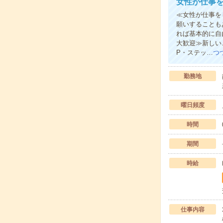
女性が仕事
≪女性が仕事を
願いすることも
れば基本的に自
大歓迎≫新しい
P・ステッ…
つ
勤務地
曜日頻度
時間
期間
時給
仕事内容