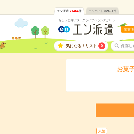
エン派遣
71454
件
エンバイト
82531
件
ちょうど良いワークライフバランスが叶う
関東版
気になる！リスト
0
保存し
お菓
未読