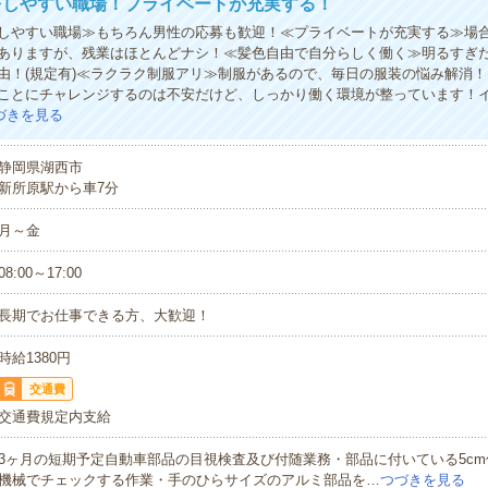
をしやすい職場！プライベートが充実する！
しやすい職場≫もちろん男性の応募も歓迎！≪プライベートが充実する≫場
ありますが、残業はほとんどナシ！≪髪色自由で自分らしく働く≫明るすぎ
由！(規定有)≪ラクラク制服アリ≫制服があるので、毎日の服装の悩み解消
ことにチャレンジするのは不安だけど、しっかり働く環境が整っています！
づきを見る
静岡県湖西市
新所原駅から車7分
月～金
08:00～17:00
長期でお仕事できる方、大歓迎！
時給1380円
交通費
交通費規定内支給
3ヶ月の短期予定自動車部品の目視検査及び付随業務・部品に付いている5c
機械でチェックする作業・手のひらサイズのアルミ部品を…
つづきを見る