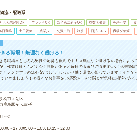
物流・配送系
社会人未経験OK
ブランクOK
既卒第二新卒OK
複数名募集
英語不要
履
5日勤務
土日祝休
残業少
交費支給
制服
日払いOK
職場が禁煙
！
できる職場！無理なく働ける！
きる職場≫もちろん男性の応募も歓迎です！≪無理なく働ける≫場合によっ
が、残業はほとんどナシ！制服があると毎日の服選びに悩まずOK！≪未経験
チャレンジするのは不安だけど、しっかり働く環境が整っています！イチから
していきましょう！≪様々なお仕事をご提案≫一人で悩まず気軽に相談できる
浜松市天竜区
西鹿島駅から車2分
月～金
08:00～17:0005:00～13:3013:15～22:00