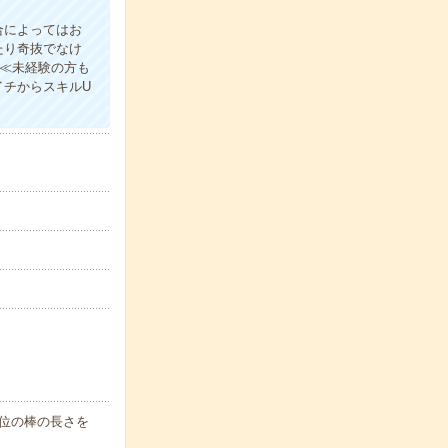
合によってはお
たり奇抜でなけ
！≪未経験の方も
イチからスキルU
m位の棒の長さを