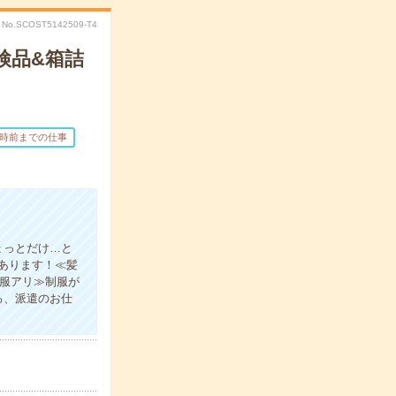
No.SCOST5142509-T4
検品&箱詰
7時前までの仕事
ょっとだけ…と
あります！≪髪
制服アリ≫制服が
る、派遣のお仕