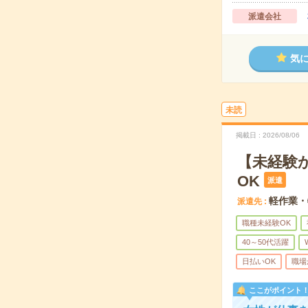
派遣会社
気
未読
掲載日
2026/08/06
【未経験
OK
派遣
軽作業・
派遣先
職種未経験OK
40～50代活躍
日払いOK
職場
ここがポイント