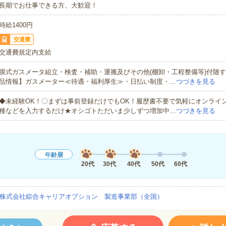
長期でお仕事できる方、大歓迎！
時給1400円
交通費
交通費規定内支給
膜式ガスメータ組立・検査・補助・運搬及びその他(棚卸・工程整備等)付随
品情報】ガスメーター≪待遇・福利厚生≫・日払い制度・…
つづきを見る
◆未経験OK！〇まずは事前登録だけでもOK！履歴書不要で気軽にオンライ
種などを入力するだけ★オシゴトただいま少しずつ増加中…
つづきを見る
年齢層
20代
30代
40代
50代
60代
株式会社綜合キャリアオプション 製造事業部（全国）