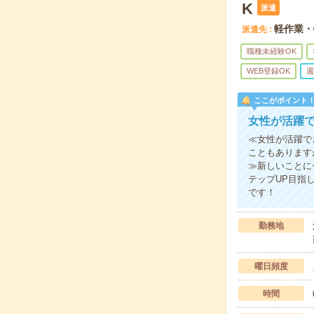
K
派遣
軽作業・
派遣先
職種未経験OK
WEB登録OK
週
ここがポイント
女性が活躍
≪女性が活躍で
こともあります
≫新しいことに
テップUP目指
です！
勤務地
曜日頻度
時間