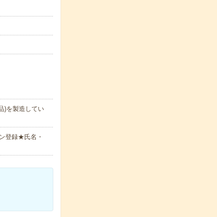
品)を製造してい
ン登録★氏名・