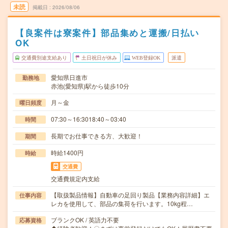
未読
掲載日
2026/08/06
【良案件は寮案件】部品集めと運搬/日払い
OK
交通費別途支給あり
土日祝日が休み
WEB登録OK
派遣
愛知県日進市
勤務地
赤池(愛知県)駅から徒歩10分
月～金
曜日頻度
07:30～16:3018:40～03:40
時間
長期でお仕事できる方、大歓迎！
期間
時給1400円
時給
交通費
交通費規定内支給
【取扱製品情報】自動車の足回り製品【業務内容詳細】エ
仕事内容
レカを使用して、部品の集荷を行います。10kg程…
ブランクOK / 英語力不要
応募資格