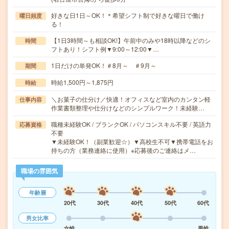
好きな日1日～OK！＊希望シフト制で好きな曜日で働け
曜日頻度
る！
【1日3時間～も相談OK!】午前中のみや18時以降などのシ
時間
フトあり！シフト例▼9:00～12:00▼…
1日だけの単発OK！＃8月～ ＃9月～
期間
時給1,500円～1,875円
時給
＼お菓子の仕分け／快適！オフィスなど室内のカンタン軽
仕事内容
作業書類整理や仕分けなどのシンプルワーク！未経験…
職種未経験OK / ブランクOK / パソコンスキル不要 / 英語力
応募資格
不要
▼未経験OK！（副業歓迎☆）▼高校生不可▼携帯電話をお
持ちの方（業務連絡に使用）※応募後のご連絡はメ…
職場の雰囲気
年齢層
20代
30代
40代
50代
60代
男女比率
女性
男性