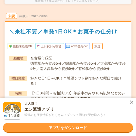
派遣会社
株式会社バイトレ（キャムコムグループ）
未読
掲載日
2026/08/06
＼来社不要／単発1日OK＊お菓子の仕分け
職種未経験OK
土日祝日が休み
WEB登録OK
派遣
名古屋市緑区
勤務地
徳重駅から徒歩5分／鳴海駅から徒歩5分／大高駅から徒歩
5分／南大高駅から徒歩5分／有松駅から徒歩5分
好きな日1日～OK！＊希望シフト制で好きな曜日で働け
曜日頻度
る！
【1日3時間～も相談OK!】午前中のみや18時以降などのシ
時間
フトあり！シフト例▼9:00～12:00▼…
大人気！
1日だけの単発OK！＃8月～ ＃9月～
期間
エン派遣アプリ
派遣のお仕事情報がたくさん！プッシュ通知で受け取ろう！
時給1,500円～1,875円
時給
アプリをダウンロード
＼お菓子の仕分け／快適！オフィスなど室内のカンタン軽
仕事内容
作業書類整理や仕分けなどのシンプルワーク！未経験…