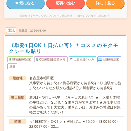
気になる!
応募へ進む
詳しく見る
派遣会社
パーソルテンプスタッフ株式会社 （旧テンプスタッフ株式会社）
未読
掲載日
2026/08/06
《単発1日OK！日払い可》＊コスメのモクモ
クシール貼り
職種未経験OK
交通費別途支給あり
土日祝日が休み
WEB登録OK
派遣
名古屋市昭和区
勤務地
八事駅から徒歩5分／御器所駅から徒歩5分／桜山駅から徒
歩5分／いりなか駅から徒歩5分／川名駅から徒歩5分
週0日～/月1日～OK！（月～日のあいだ）★「火曜と木曜
曜日頻度
の午後だけ」など色々な働き方ができます！★お仕事ゼロ
の週があっても大丈夫。働きたい日、お休みの希望はお気
軽にご相談ください！
＜1日3時間～OK！＞▼ 例えば… ▼15:00～18:0015:00～
時間
22:0017:00～22:…