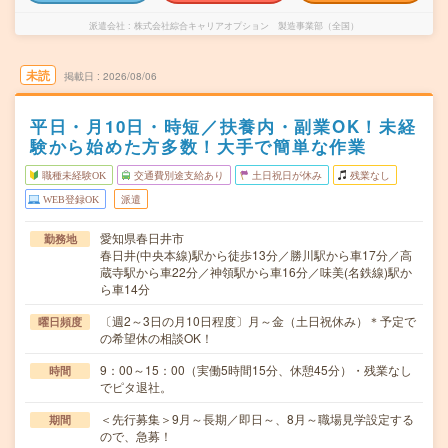
派遣会社
株式会社綜合キャリアオプション 製造事業部（全国）
未読
掲載日
2026/08/06
平日・月10日・時短／扶養内・副業OK！未経
験から始めた方多数！大手で簡単な作業
職種未経験OK
交通費別途支給あり
土日祝日が休み
残業なし
WEB登録OK
派遣
愛知県春日井市
勤務地
春日井(中央本線)駅から徒歩13分／勝川駅から車17分／高
蔵寺駅から車22分／神領駅から車16分／味美(名鉄線)駅か
ら車14分
〔週2～3日の月10日程度〕月～金（土日祝休み）＊予定で
曜日頻度
の希望休の相談OK！
9：00～15：00（実働5時間15分、休憩45分）・残業なし
時間
でピタ退社。
＜先行募集＞9月～長期／即日～、8月～職場見学設定する
期間
ので、急募！