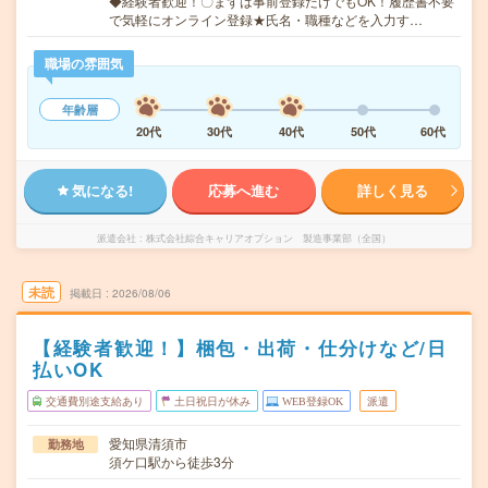
◆経験者歓迎！〇まずは事前登録だけでもOK！履歴書不要
で気軽にオンライン登録★氏名・職種などを入力す…
職場の雰囲気
年齢層
20代
30代
40代
50代
60代
気になる!
応募へ進む
詳しく見る
派遣会社
株式会社綜合キャリアオプション 製造事業部（全国）
未読
掲載日
2026/08/06
【経験者歓迎！】梱包・出荷・仕分けなど/日
払いOK
交通費別途支給あり
土日祝日が休み
WEB登録OK
派遣
愛知県清須市
勤務地
須ケ口駅から徒歩3分