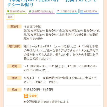
クシール貼り
職種未経験OK
交通費別途支給あり
土日祝日が休み
WEB登録OK
派遣
名古屋市中区
勤務地
栄(愛知県)駅から徒歩5分／金山(愛知県)駅から徒歩5分／伏
見(愛知県)駅から徒歩5分／上前津駅から徒歩5分／矢場町
駅から徒歩5分
週0日～/月1日～OK！（月～日のあいだ）★「火曜と木曜
曜日頻度
の午後だけ」など色々な働き方ができます！★お仕事ゼロ
の週があっても大丈夫。働きたい日、お休みの希望はお気
軽にご相談ください！
＜1日3時間～OK！＞▼ 例えば… ▼15:00～18:0015:00～
時間
22:0017:00～22:…
単発1日～！ ★勤務開始日や期間はお気軽にご相談くだ
期間
さい！ ＃8月～ ＃9月～
時給1,500円～1,875円
時給
交通費
■ 交通費規定内支給 ※派遣先による