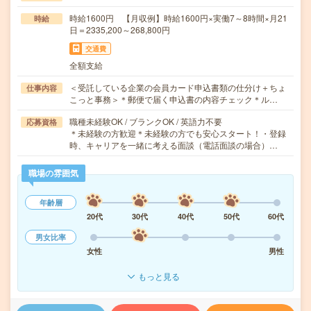
時給1600円 【月収例】時給1600円×実働7～8時間×月21
時給
日＝2335,200～268,800円
交通費
全額支給
＜受託している企業の会員カード申込書類の仕分け＋ちょ
仕事内容
こっと事務＞＊郵便で届く申込書の内容チェック＊ル…
職種未経験OK / ブランクOK / 英語力不要
応募資格
＊未経験の方歓迎＊未経験の方でも安心スタート！・登録
時、キャリアを一緒に考える面談（電話面談の場合）…
職場の雰囲気
年齢層
20代
30代
40代
50代
60代
男女比率
女性
男性
もっと見る