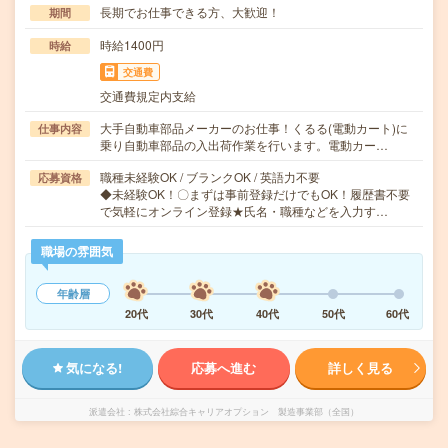
長期でお仕事できる方、大歓迎！
期間
時給1400円
時給
交通費
交通費規定内支給
大手自動車部品メーカーのお仕事！くるる(電動カート)に
仕事内容
乗り自動車部品の入出荷作業を行います。電動カー…
職種未経験OK / ブランクOK / 英語力不要
応募資格
◆未経験OK！〇まずは事前登録だけでもOK！履歴書不要
で気軽にオンライン登録★氏名・職種などを入力す…
職場の雰囲気
年齢層
20代
30代
40代
50代
60代
気になる!
応募へ進む
詳しく見る
派遣会社
株式会社綜合キャリアオプション 製造事業部（全国）