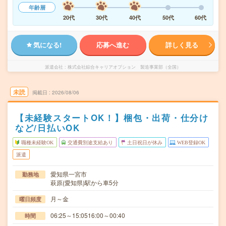
年齢層
20代
30代
40代
50代
60代
気になる!
応募へ進む
詳しく見る
派遣会社
株式会社綜合キャリアオプション 製造事業部（全国）
未読
掲載日
2026/08/06
【未経験スタートOK！】梱包・出荷・仕分け
など/日払いOK
職種未経験OK
交通費別途支給あり
土日祝日が休み
WEB登録OK
派遣
愛知県一宮市
勤務地
萩原(愛知県)駅から車5分
月～金
曜日頻度
06:25～15:0516:00～00:40
時間