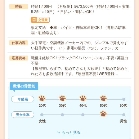
時給1,400円 【月収例】約73,500円（時給1,400円 × 実働
時給
5.25h × 10日）＊日払い・週払いOK！
交通費
規定支給 ◆車・バイク・自転車通勤OK！（専用の駐車
場・駐輪場あり）
大手家電・空調機器メーカー内での、シンプルで覚えやす
仕事内容
い軽作業です。（1）家電の部品（ねじ、ファン、カ…
職種未経験OK / ブランクOK / パソコンスキル不要 / 英語力
応募資格
不要
【履歴書いらずで、初めてさんも大歓迎】＊初めて始めら
れた方も多数活躍中です。#履歴書不要#WEB登録…
職場の雰囲気
年齢層
20代
30代
40代
50代
60代
男女比率
女性
男性
もっと見る