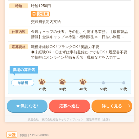
時給1250円
時給
交通費
交通費規定内支給
金属キャップの検査。その他、付随する業務。【取扱製品
仕事内容
情報】金属キャップ≪待遇・福利厚生≫・日払い制度…
職種未経験OK / ブランクOK / 英語力不要
応募資格
◆未経験OK！〇まずは事前登録だけでもOK！履歴書不要
で気軽にオンライン登録★氏名・職種などを入力す…
職場の雰囲気
年齢層
20代
30代
40代
50代
60代
気になる!
応募へ進む
詳しく見る
派遣会社
株式会社綜合キャリアオプション 製造事業部（全国）
未読
掲載日
2026/08/06