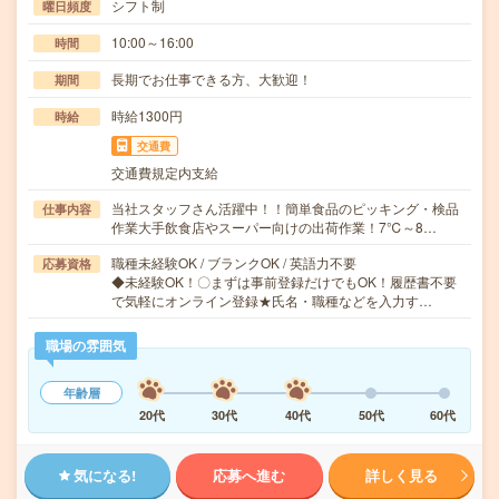
シフト制
曜日頻度
10:00～16:00
時間
長期でお仕事できる方、大歓迎！
期間
時給1300円
時給
交通費
交通費規定内支給
当社スタッフさん活躍中！！簡単食品のピッキング・検品
仕事内容
作業大手飲食店やスーパー向けの出荷作業！7℃～8…
職種未経験OK / ブランクOK / 英語力不要
応募資格
◆未経験OK！〇まずは事前登録だけでもOK！履歴書不要
で気軽にオンライン登録★氏名・職種などを入力す…
職場の雰囲気
年齢層
20代
30代
40代
50代
60代
気になる!
応募へ進む
詳しく見る