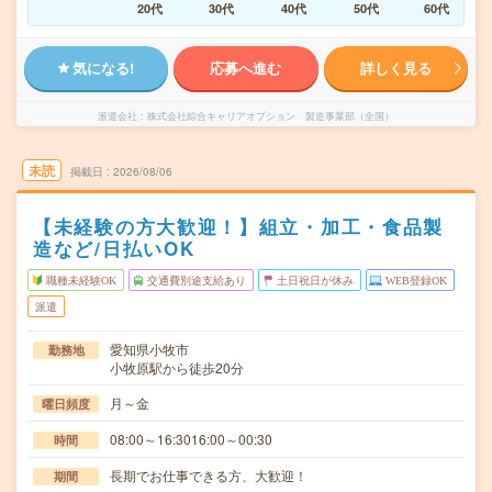
20代
30代
40代
50代
60代
気になる!
応募へ進む
詳しく見る
派遣会社
株式会社綜合キャリアオプション 製造事業部（全国）
未読
掲載日
2026/08/06
【未経験の方大歓迎！】組立・加工・食品製
造など/日払いOK
職種未経験OK
交通費別途支給あり
土日祝日が休み
WEB登録OK
派遣
愛知県小牧市
勤務地
小牧原駅から徒歩20分
月～金
曜日頻度
08:00～16:3016:00～00:30
時間
長期でお仕事できる方、大歓迎！
期間