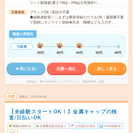
リント配線板(重さ10kg～20kg)を乾燥炉に…
ブランクOK / 英語力不要
応募資格
◆経験者歓迎！〇まずは事前登録だけでもOK！履歴書不要
で気軽にオンライン登録★氏名・職種などを入力す…
職場の雰囲気
年齢層
20代
30代
40代
50代
60代
気になる!
応募へ進む
詳しく見る
派遣会社
株式会社綜合キャリアオプション 製造事業部（全国）
未読
掲載日
2026/08/06
【未経験スタートOK！】金属キャップの検
査/日払いOK
職種未経験OK
交通費別途支給あり
土日祝日が休み
WEB登録OK