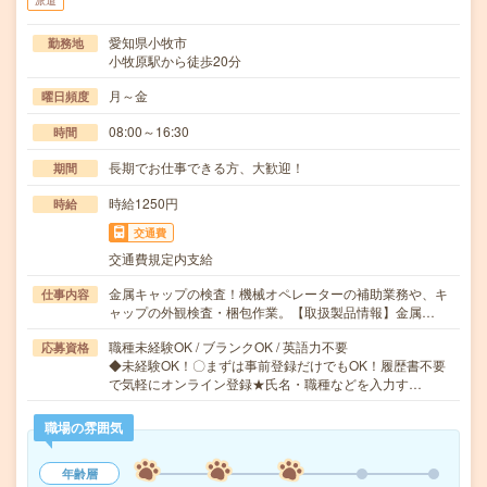
派遣
愛知県小牧市
勤務地
小牧原駅から徒歩20分
月～金
曜日頻度
08:00～16:30
時間
長期でお仕事できる方、大歓迎！
期間
時給1250円
時給
交通費
交通費規定内支給
金属キャップの検査！機械オペレーターの補助業務や、キ
仕事内容
ャップの外観検査・梱包作業。【取扱製品情報】金属…
職種未経験OK / ブランクOK / 英語力不要
応募資格
◆未経験OK！〇まずは事前登録だけでもOK！履歴書不要
で気軽にオンライン登録★氏名・職種などを入力す…
職場の雰囲気
年齢層