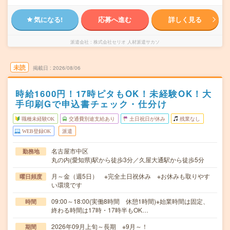
気になる!
応募へ進む
詳しく見る
派遣会社
株式会社セリオ 人材派遣サカソ
未読
掲載日
2026/08/06
時給1600円！17時ピタもOK！未経験OK！大
手印刷Gで申込書チェック・仕分け
職種未経験OK
交通費別途支給あり
土日祝日が休み
残業なし
WEB登録OK
派遣
名古屋市中区
勤務地
丸の内(愛知県)駅から徒歩3分／久屋大通駅から徒歩5分
月～金（週5日） ※完全土日祝休み ※お休みも取りやす
曜日頻度
い環境です
09:00～18:00(実働8時間 休憩1時間)※始業時間は固定、
時間
終わる時間は17時・17時半もOK…
2026年09月上旬～長期 ※9月～！
期間