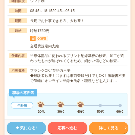
シフト制
曜日頻度
08:45～18:1520:45～06:15
時間
長期でお仕事できる方、大歓迎！
期間
時給1750円
時給
交通費
交通費規定内支給
半導体部品に使われるプリント配線基板の検査。加工が終
仕事内容
わったものが運ばれてくるため、細かい傷などの検査…
ブランクOK / 英語力不要
応募資格
◆経験者歓迎！〇まずは事前登録だけでもOK！履歴書不要
で気軽にオンライン登録★氏名・職種などを入力す…
職場の雰囲気
年齢層
20代
30代
40代
50代
60代
気になる!
応募へ進む
詳しく見る