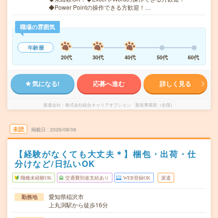
◆Power Pointの操作できる方歓迎！…
職場の雰囲気
年齢層
20代
30代
40代
50代
60代
気になる!
応募へ進む
詳しく見る
派遣会社
株式会社綜合キャリアオプション 製造事業部（全国）
未読
掲載日
2026/08/06
【経験がなくても大丈夫＊】梱包・出荷・仕
分けなど/日払いOK
職種未経験OK
交通費別途支給あり
WEB登録OK
派遣
愛知県稲沢市
勤務地
上丸渕駅から徒歩16分