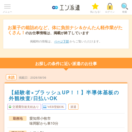
メニュー
気になる!
ログイン
検索
お菓子の箱詰めなど、体に負担ナシ＆かんたん軽作業がた
くさん！
のお仕事情報は、掲載が終了しています
掲載時の情報は、
ページ下部
からご覧いただけます。
お探しの条件に近い派遣のお仕事
未読
掲載日
2026/08/06
【経験者×ブラッシュUP！！】半導体基板の
外観検査/日払いOK
交通費別途支給あり
WEB登録OK
派遣
愛知県小牧市
勤務地
味岡駅から車10分