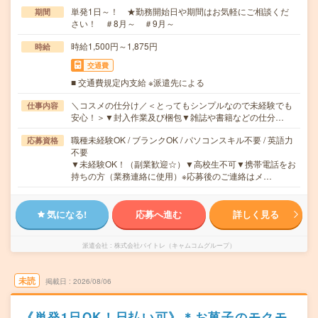
単発1日～！ ★勤務開始日や期間はお気軽にご相談くだ
期間
さい！ ＃8月～ ＃9月～
時給1,500円～1,875円
時給
交通費
■ 交通費規定内支給 ※派遣先による
＼コスメの仕分け／＜とってもシンプルなので未経験でも
仕事内容
安心！＞▼封入作業及び梱包▼雑誌や書籍などの仕分…
職種未経験OK / ブランクOK / パソコンスキル不要 / 英語力
応募資格
不要
▼未経験OK！（副業歓迎☆）▼高校生不可▼携帯電話をお
持ちの方（業務連絡に使用）※応募後のご連絡はメ…
気になる!
応募へ進む
詳しく見る
派遣会社
株式会社バイトレ（キャムコムグループ）
未読
掲載日
2026/08/06
《単発1日OK！日払い可》＊お菓子のモクモ