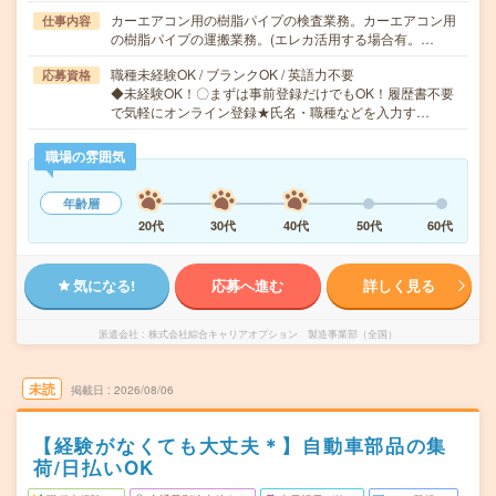
カーエアコン用の樹脂パイプの検査業務。カーエアコン用
仕事内容
の樹脂パイプの運搬業務。(エレカ活用する場合有。…
職種未経験OK / ブランクOK / 英語力不要
応募資格
◆未経験OK！〇まずは事前登録だけでもOK！履歴書不要
で気軽にオンライン登録★氏名・職種などを入力す…
職場の雰囲気
年齢層
20代
30代
40代
50代
60代
気になる!
応募へ進む
詳しく見る
派遣会社
株式会社綜合キャリアオプション 製造事業部（全国）
未読
掲載日
2026/08/06
【経験がなくても大丈夫＊】自動車部品の集
荷/日払いOK