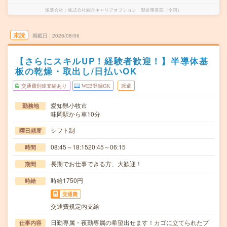
派遣会社
株式会社綜合キャリアオプション 製造事業部（全国）
未読
掲載日
2026/08/06
【さらにスキルUP！経験者歓迎！】半導体基
板の乾燥・取出し/日払いOK
交通費別途支給あり
WEB登録OK
派遣
愛知県小牧市
勤務地
味岡駅から車10分
シフト制
曜日頻度
08:45～18:1520:45～06:15
時間
長期でお仕事できる方、大歓迎！
期間
時給1750円
時給
交通費
交通費規定内支給
日勤専属・夜勤専属の希望出せます！カゴに立てられたプ
仕事内容