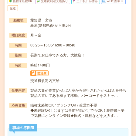
職種未経験OK
交通費別途支給あり
土日祝日が休み
WEB登録OK
派遣
愛知県一宮市
勤務地
萩原(愛知県)駅から車5分
月～金
曜日頻度
06:25～15:0516:00～00:40
時間
長期でお仕事できる方、大歓迎！
期間
時給1400円
時給
交通費
交通費規定内支給
製品の集荷作業(かんばん室から発行されたかんばんを持ち
仕事内容
製品の置いてある棟まで移動、バーコードをスキャ…
職種未経験OK / ブランクOK / 英語力不要
応募資格
◆未経験OK！〇まずは事前登録だけでもOK！履歴書不要
で気軽にオンライン登録★氏名・職種などを入力す…
職場の雰囲気