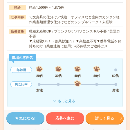
時給1,500円～1,875円
時給
＼文房具の仕分け／快適！オフィスなど室内のカンタン軽
仕事内容
作業書類整理や仕分けなどのシンプルワーク！未経験…
職種未経験OK / ブランクOK / パソコンスキル不要 / 英語力
応募資格
不要
▼未経験OK！（副業歓迎☆）▼高校生不可▼携帯電話をお
持ちの方（業務連絡に使用）※応募後のご連絡はメ…
職場の雰囲気
年齢層
20代
30代
40代
50代
60代
男女比率
女性
男性
もっと見る
気になる!
応募へ進む
詳しく見る