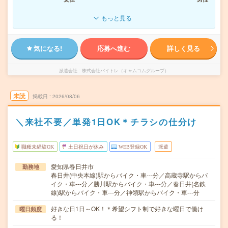
もっと見る
気になる!
応募へ進む
詳しく見る
派遣会社
株式会社バイトレ（キャムコムグループ）
未読
掲載日
2026/08/06
＼来社不要／単発1日OK＊チラシの仕分け
職種未経験OK
土日祝日が休み
WEB登録OK
派遣
愛知県春日井市
勤務地
春日井(中央本線)駅からバイク・車---分／高蔵寺駅からバ
イク・車---分／勝川駅からバイク・車---分／春日井(名鉄
線)駅からバイク・車---分／神領駅からバイク・車---分
好きな日1日～OK！＊希望シフト制で好きな曜日で働け
曜日頻度
る！