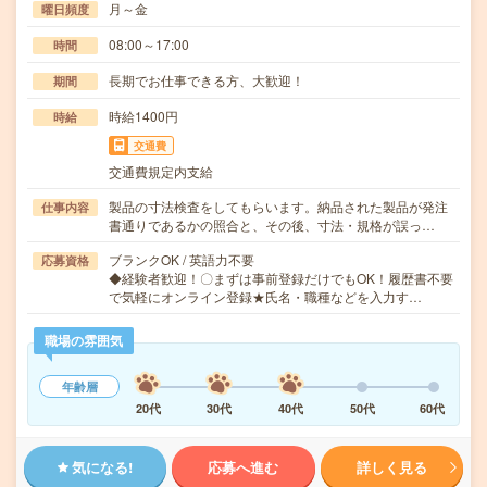
月～金
曜日頻度
08:00～17:00
時間
長期でお仕事できる方、大歓迎！
期間
時給1400円
時給
交通費
交通費規定内支給
製品の寸法検査をしてもらいます。納品された製品が発注
仕事内容
書通りであるかの照合と、その後、寸法・規格が誤っ…
ブランクOK / 英語力不要
応募資格
◆経験者歓迎！〇まずは事前登録だけでもOK！履歴書不要
で気軽にオンライン登録★氏名・職種などを入力す…
職場の雰囲気
年齢層
20代
30代
40代
50代
60代
気になる!
応募へ進む
詳しく見る