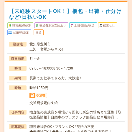
【未経験スタートOK！】梱包・出荷・仕分け
など/日払いOK
職種未経験OK
交通費別途支給あり
土日祝日が休み
残業なし
WEB登録OK
派遣
愛知県豊川市
勤務地
三河一宮駅から車6分
月～金
曜日頻度
09:00～18:0008:30～17:30
時間
長期でお仕事できる方、大歓迎！
期間
時給1250円
時給
交通費
交通費規定内支給
検査後の完成品を現場から回収し所定の場所まで運搬【取
仕事内容
扱製品情報】自動車のプラスチック部品自動車用部品…
職種未経験OK / ブランクOK / 英語力不要
応募資格
◆未経験OK！◆ExcelやWordの操作できる方歓迎！