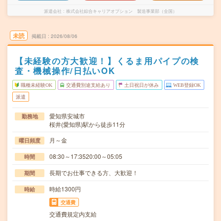
派遣会社
株式会社綜合キャリアオプション 製造事業部（全国）
未読
掲載日
2026/08/06
【未経験の方大歓迎！】くるま用パイプの検
査・機械操作/日払いOK
職種未経験OK
交通費別途支給あり
土日祝日が休み
WEB登録OK
派遣
愛知県安城市
勤務地
桜井(愛知県)駅から徒歩11分
月～金
曜日頻度
08:30～17:3520:00～05:05
時間
長期でお仕事できる方、大歓迎！
期間
時給1300円
時給
交通費
交通費規定内支給