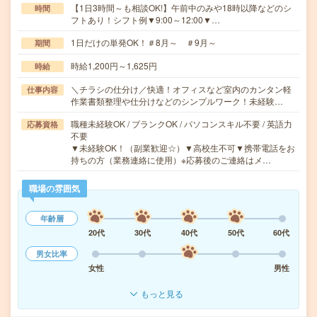
【1日3時間～も相談OK!】午前中のみや18時以降などのシ
時間
フトあり！シフト例▼9:00～12:00▼…
1日だけの単発OK！＃8月～ ＃9月～
期間
時給1,200円～1,625円
時給
＼チラシの仕分け／快適！オフィスなど室内のカンタン軽
仕事内容
作業書類整理や仕分けなどのシンプルワーク！未経験…
職種未経験OK / ブランクOK / パソコンスキル不要 / 英語力
応募資格
不要
▼未経験OK！（副業歓迎☆）▼高校生不可▼携帯電話をお
持ちの方（業務連絡に使用）※応募後のご連絡はメ…
職場の雰囲気
年齢層
20代
30代
40代
50代
60代
男女比率
女性
男性
もっと見る