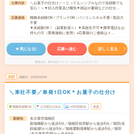
＼お菓子の仕分け／＜とってもシンプルなので未経験でも
仕事内容
安心！＞▼封入作業及び梱包▼雑誌や書籍などの仕分…
職種未経験OK / ブランクOK / パソコンスキル不要 / 英語力
応募資格
不要
▼未経験OK！（副業歓迎☆）▼高校生不可▼携帯電話をお
持ちの方（業務連絡に使用）※応募後のご連絡はメ…
気になる!
応募へ進む
詳しく見る
派遣会社
株式会社バイトレ（キャムコムグループ）
未読
掲載日
2026/08/06
＼来社不要／単発1日OK＊お菓子の仕分け
職種未経験OK
土日祝日が休み
WEB登録OK
派遣
名古屋市瑞穂区
勤務地
新瑞橋駅から徒歩5分／瑞穂区役所駅から徒歩5分／堀田(名
鉄線)駅から徒歩5分／瑞穂運動場東駅から徒歩5分／堀田
(名古屋市営)駅から徒歩5分