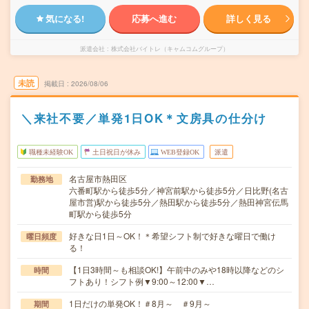
気になる!
応募へ進む
詳しく見る
派遣会社
株式会社バイトレ（キャムコムグループ）
未読
掲載日
2026/08/06
＼来社不要／単発1日OK＊文房具の仕分け
職種未経験OK
土日祝日が休み
WEB登録OK
派遣
名古屋市熱田区
勤務地
六番町駅から徒歩5分／神宮前駅から徒歩5分／日比野(名古
屋市営)駅から徒歩5分／熱田駅から徒歩5分／熱田神宮伝馬
町駅から徒歩5分
好きな日1日～OK！＊希望シフト制で好きな曜日で働け
曜日頻度
る！
【1日3時間～も相談OK!】午前中のみや18時以降などのシ
時間
フトあり！シフト例▼9:00～12:00▼…
1日だけの単発OK！＃8月～ ＃9月～
期間