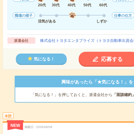
20代
30代
40代
50代
60代
職場の様子
仕事の仕方
活気がある
しずか
株式会社トヨタエンタプライズ（トヨタ自動車出資会
派遣会社
応募する
気になる！
興味があったら「★気になる！」を
「気になる！」を押しておくと、派遣会社から
「面談確約
未読
NEW
掲載日
2026/08/08