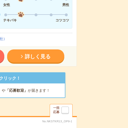
女性
男性
テキパキ
コツコツ
社）
詳しく見る
クリック！
」
や
「応募歓迎」
が届きます！
一括
応募
No.NKSTKR13_OP9-1