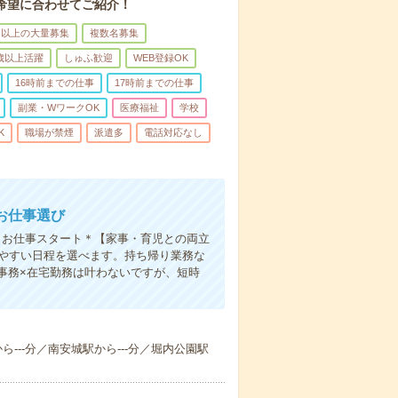
希望に合わせてご紹介！
名以上の大量募集
複数名募集
0歳以上活躍
しゅふ歓迎
WEB登録OK
16時前までの仕事
17時前までの仕事
副業・WワークOK
医療福祉
学校
K
職場が禁煙
派遣多
電話対応なし
お仕事選び
クお仕事スタート＊【家事・育児との両立
きやすい日程を選べます。持ち帰り業務な
事務×在宅勤務は叶わないですが、短時
から---分／南安城駅から---分／堀内公園駅