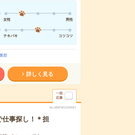
女性
男性
テキパキ
コツコツ
業部
詳しく見る
一括
応募
No.MNPW1009997
で仕事探し！＊担