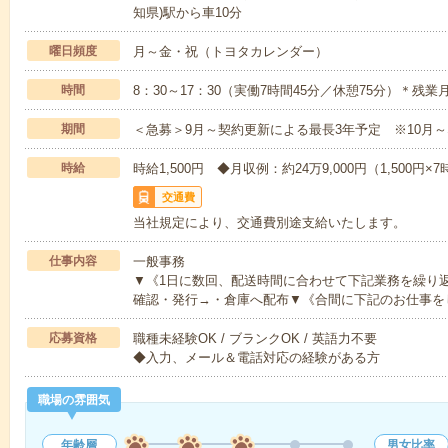
知県)駅から車10分
曜日頻度
月～金・祝（トヨタカレンダー）
時間
8：30～17：30（実働7時間45分／休憩75分）＊残業
期間
＜急募＞9月～契約更新による最長3年予定 ※10月
時給
時給1,500円 ◆月収例：約24万9,000円（1,500円×
交通費
当社規定により、交通費別途支給いたします。
仕事内容
一般事務
▼《1日に数回、配送時間に合わせて下記業務を繰り
確認・発行→・倉庫へ配布▼《合間に下記のお仕事を
応募資格
職種未経験OK / ブランクOK / 英語力不要
◆入力、メール＆電話対応の経験がある方
職場の雰囲気
年齢層
男女比率