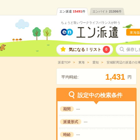
エン派遣
15491
件
エンバイト
21306
件
ちょうど良いワークライフバランスが叶う
東海版
気になる！リスト
0
保存し
派遣TOP
東海
愛知
安城駅周辺の派遣の仕
,
1
4
3
1
平均時給:
円
設定中の検索条件
期間
---
派遣形式
---
時給
---