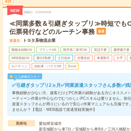
未読
NEW
掲載日
2026/08/08
≪同業多数＆引継ぎタップリ≫時短でもO
伝票発行などのルーチン事務
派遣
トヨタ系物流企業
派遣先
職種未経験OK
ブランクOK
既卒第二新卒OK
英語不要
履歴書不要
WEB登録OK
週5日勤務
土日祝休
交費支給
車通勤可
大手
ルーティン
自転車・バイクOK
Excel
ここがポイント！
✅引継ぎタップリ2ヵ月✅同業派遣スタッフさん多数✅残
事務経験が少ない方、接客だけどPC作業の経験がある方にオススメ
ーティーン作業が中心なのでむつかしいPCスキルは要りません。前任
派遣スタッフさんが周りにいるので安心♫作業マニュアルも完備です
ませんか？【電話・WEB面談で派遣登録実施中】
勤務地
愛知県安城市
新安城駅から車7分／安城駅から車8分／三河八橋駅から