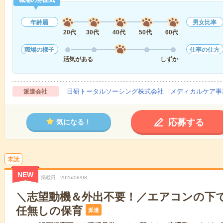
職場の雰囲気
年齢層
男女比率
20代
30代
40代
50代
60代
職場の様子
仕事の仕方
活気がある
しずか
日研トータルソーシング株式会社 メディカルケア事
派遣会社
応募する
気になる！
未読
NEW
掲載日
2026/08/08
＼志望動機＆外出不要！／エアコンの下
任無しの保育
派遣