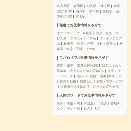
名古屋駅
静岡駅
刈谷駅
浜松駅
金山
(愛知県)駅
沼津駅
岐阜駅
藤枝駅
菊川
(静岡県)駅
富士駅
職種でお仕事情報をさがす
オフィスワーク・事務系
営業・販売・サー
ビス系
クリエイティブ系
IT・エンジニア
系
技術系
医療・介護・福祉・教育系
軽
作業・物流・工場・その他
こだわりでお仕事情報をさがす
短期
単発
職種未経験OK
10名以上の大
量募集
友だちと一緒の応募OK
在宅・リモ
ートワーク
週2～3日勤務
週4日勤務
土
日祝のみ勤務
残業なし
副業・WワークOK
交通費別途支給あり
語学力が活かせる
人気のワードでお仕事情報をさがす
急募
年齢不問
財団法人
英語
書類チェ
ック
テレビ局
封入
大学