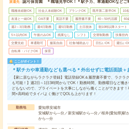
認可保育園 ＊職場見学OK！＊駅チカ、車通勤OKなどご
派遣先
職種未経験OK
社会人未経験OK
ブランクOK
既卒第二新卒OK
10
友達と一緒OK
OA不要
英語不要
履歴書不要
40～50代活躍
6
週2～3日勤務
週4日勤務
週5日勤務
土日祝休
朝10時以降スタート
5ｈ以内OK
午後のみOK
残業なし
シフト
交替制勤務
扶養控内
交費支給
車通勤可
服装自由
社食/補助あり
日払いOK
週払いO
自転車・バイクOK
保育
ここがポイント！
＊駅チカや車通勤なども選べる＊外出せずに電話面談＋
【家に居ながらラクラク登録】電話登録OK＆履歴書不要で、ラクラ
も可能！】週2日～1日3時間からでOK！勤務時間、勤務曜日など働
どもないので、プライベートを大事にしながら働くことができます！
間×高時給でタイパよく働けてQOLも上がります！
勤務地
愛知県安城市
安城駅から---分／新安城駅から---分／桜井(愛知県)駅
から---分