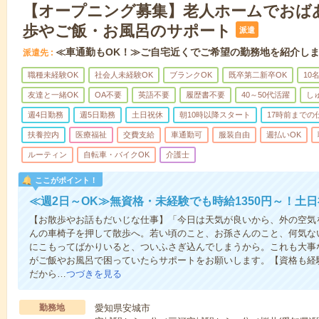
【オープニング募集】老人ホームでおば
歩やご飯・お風呂のサポート
派遣
≪車通勤もOK！≫ご自宅近くでご希望の勤務地を紹介し
派遣先
職種未経験OK
社会人未経験OK
ブランクOK
既卒第二新卒OK
10
友達と一緒OK
OA不要
英語不要
履歴書不要
40～50代活躍
し
週4日勤務
週5日勤務
土日祝休
朝10時以降スタート
17時前までの
扶養控内
医療福祉
交費支給
車通勤可
服装自由
週払いOK
ルーティン
自転車・バイクOK
介護士
ここがポイント！
≪週2日～OK≫無資格・未経験でも時給1350円～！土
【お散歩やお話もだいじな仕事】「今日は天気が良いから、外の空気
んの車椅子を押して散歩へ。若い頃のこと、お孫さんのこと、何気な
にこもってばかりいると、ついふさぎ込んでしまうから。これも大事
がご飯やお風呂で困っていたらサポートをお願いします。【資格も経
だから…
つづきを見る
勤務地
愛知県安城市