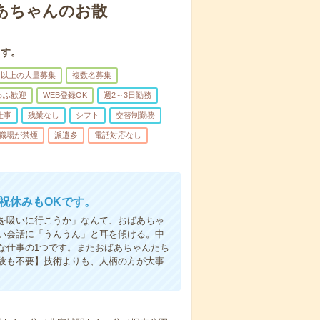
あちゃんのお散
ます。
名以上の大量募集
複数名募集
ゅふ歓迎
WEB登録OK
週2～3日勤務
仕事
残業なし
シフト
交替制勤務
職場が禁煙
派遣多
電話対応なし
日祝休みもOKです。
を吸いに行こうか」なんて、おばあちゃ
い会話に「うんうん」と耳を傾ける。中
な仕事の1つです。またおばあちゃんたち
験も不要】技術よりも、人柄の方が大事