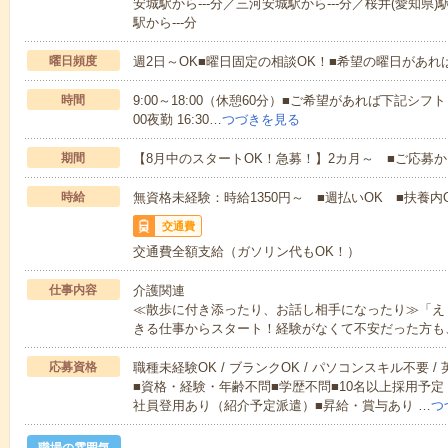
安城駅から---分／三河安城駅から---分／桜井(愛知県)
駅から---分
曜日頻度
週2日～OK■曜日固定の相談OK！■希望の曜日があ
時間
9:00～18:00（休憩60分）■ご希望があれば下記シフトもOK
00夜勤 16:30…
つづきを見る
期間
【8月中のスタートOK！急募！】2カ月～ ■ご応募
時給
無資格未経験：時給1350円～ ■週払いOK ■扶養内O
交通費
交通費全額支給（ガソリン代もOK！）
仕事内容
介護関連
≪散歩に付き添ったり、お話し相手になったり≫「え
きる仕事からスタート！経験がなくて不安だった方も
応募資格
職種未経験OK / ブランクOK / パソコンスキル不要 /
■資格・経験・年齢不問■学歴不問■10名以上採用予定
社員登用あり（紹介予定派遣）■昇給・賞与あり …
つ