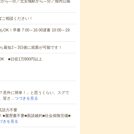
駅から---分／北安城駅から---分／堀内公園
ればご相談ください！
！早番 7:00～16:00遅番 10:00～19:
から最短2～3日後に就業が可能です！
K ■日収1万800円以上
？意外に簡単！」と思うくらい、スグで
、皆さ…
つづきを見る
 英語力不要
！■履歴書不要■面談確約■社会保険完備■
づきを見る