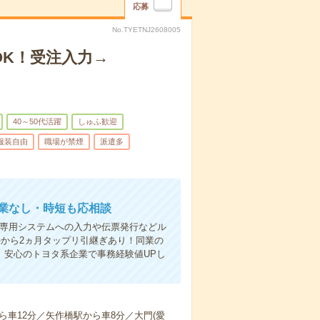
応募
No.TYETNJ2608005
K！受注入力→
40～50代活躍
しゅふ歓迎
服装自由
職場が禁煙
派遣多
業なし・時短も応相談
✨専用システムへの入力や伝票発行などル
から2ヵ月タップリ引継ぎあり！同業の
。安心のトヨタ系企業で事務経験値UPし
車12分／矢作橋駅から車8分／大門(愛