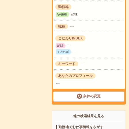
勤務地
安城
駅/路線
職種
---
こだわりINDEX
---
絶対
---
できれば
キーワード
---
あなたのプロフィール
---
条件の変更
他の検索結果を見る
勤務地でお仕事情報をさがす