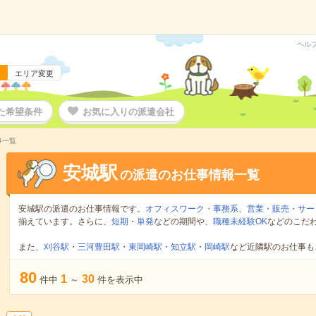
ヘル
エリア変更
た希望条件
お気に入りの派遣会社
事一覧
安城駅
の派遣のお仕事情報一覧
安城駅の派遣のお仕事情報です。
オフィスワーク・事務系
、
営業・販売・サー
揃えています。さらに、
短期
・
単発
などの期間や、
職種未経験OK
などのこだ
また、
刈谷駅
・
三河豊田駅
・
東岡崎駅
・
知立駅
・
岡崎駅
など近隣駅のお仕事も
80
1
30
件中
～
件を表示中