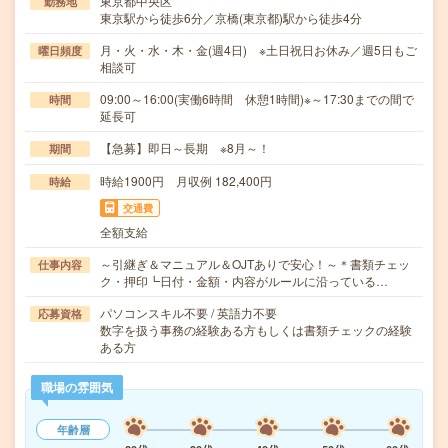
東京都中央区
勤務地
東京駅から徒歩6分／京橋(東京都)駅から徒歩4分
月・火・水・木・金(週4日) ※土日祝日お休み／週5日もご
曜日頻度
相談可
09:00～16:00(実働6時間 休憩1時間)※～17:30までの間で
時間
延長可
【急募】即日～長期 ※8月～！
期間
時給1900円 月収例 182,400円
時給
交通費
全額支給
～引継ぎ＆マニュアル＆OJTありで安心！～＊書類チェッ
仕事内容
ク・押印┗日付・金額・内容がルールに沿っている…
パソコンスキル不要 / 英語力不要
応募資格
数字を扱う事務の経験ある方もしくは書類チェックの経験
ある方
職場の雰囲気
年齢層