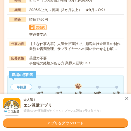
時間
2026/9/上旬～長期（3カ月以上） ★9月～OK！
期間
時給1750円
時給
交通費
交通費支給
【主な仕事内容】人気食品商社で、顧客向け企画書の制作
仕事内容
業務や書類整理、サプライヤーへの問い合わせをお願…
英語力不要
応募資格
事務職の経験がある方 業界未経験OK！
職場の雰囲気
年齢層
20代
30代
40代
50代
60代
大人気！
仕事の仕方
エン派遣アプリ
テキパキ
コツコツ
派遣のお仕事情報がたくさん！プッシュ通知で受け取ろう！
アプリをダウンロード
気になる!
応募へ進む
詳しく見る