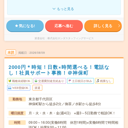
もっと見る
気になる!
応募へ進む
詳しく見る
派遣会社
株式会社ホンダスタッフィングサービス
未読
掲載日
2026/08/09
2000円＊時短！日数×時間選べる！電話な
し！社員サポート事務！＠神保町
職種未経験OK
交通費別途支給あり
土日祝日が休み
残業なし
WEB登録OK
派遣
東京都千代田区
勤務地
神保町駅から徒歩2分／御茶ノ水駅から徒歩8分
月・火・水・木・金(週4日) ※週3～5日勤務で相談OK！
曜日頻度
09:00～16:00(実働6時間 休憩1時間)※実働6時間で時間相
時間
談OK！始業9:00～11:00…