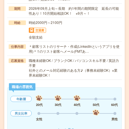
2026年09月上旬～長期 約1年間の期間限定 延長の可能
期間
性あり！10月開始相談OK！ ※9月～！
時給2000円～2100円
時給
交通費
全額支給
＊顧客リストのリサーチ・作成(LinkedInというアプリを使
仕事内容
用)＊↑のリスト顧客へメール(FMTあ…
職種未経験OK / ブランクOK / パソコンスキル不要 / 英語力
応募資格
不要
社外とのメール対応経験のある方♪（事務未経験OK）※業
界未経験OK！
職場の雰囲気
年齢層
20代
30代
40代
50代
60代
男女比率
女性
男性