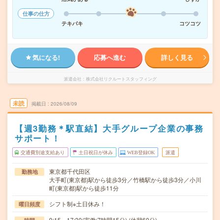
仕事の仕方
テキパキ
コツコツ
気になる!
応募へ進む
詳しく見る
派遣会社
株式会社リクルートスタッフィング
未読
掲載日
2026/08/09
【週3勤務＊駅直結】大手グループ企業の事務
サポート！
交通費別途支給あり
土日祝日が休み
WEB登録OK
派遣
東京都千代田区
勤務地
大手町(東京都)駅から徒歩3分／竹橋駅から徒歩3分／小川
町(東京都)駅から徒歩11分
シフト制※土日休み！
曜日頻度
9:15～17:30(実働:7時間15分) (休憩60分)