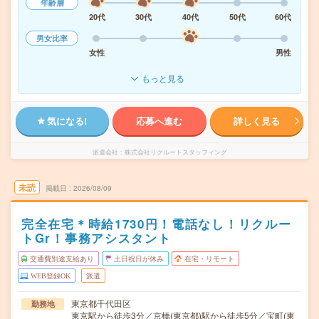
年齢層
20代
30代
40代
50代
60代
男女比率
女性
男性
もっと見る
気になる!
応募へ進む
詳しく見る
派遣会社
株式会社リクルートスタッフィング
未読
掲載日
2026/08/09
完全在宅＊時給1730円！電話なし！リクルー
トGr！事務アシスタント
交通費別途支給あり
土日祝日が休み
在宅・リモート
WEB登録OK
派遣
東京都千代田区
勤務地
東京駅から徒歩3分／京橋(東京都)駅から徒歩5分／宝町(東