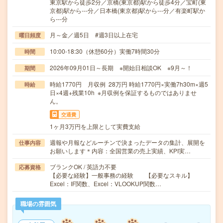
東京駅から徒歩2分／京橋(東京都)駅から徒歩4分／宝町(東
京都)駅から---分／日本橋(東京都)駅から---分／有楽町駅か
ら---分
月～金／週5日 #週3日以上在宅
曜日頻度
10:00-18:30（休憩60分）実働7時間30分
時間
2026年09月01日～長期 ※開始日相談OK ※9月～！
期間
時給1770円 月収例 28万円 時給1770円×実働7h30m×週5
時給
日×4週+残業10h ※月収例を保証するものではありませ
ん。
交通費
1ヶ月3万円を上限として実費支給
週報や月報などルーチンで決まったデータの集計、展開を
仕事内容
お願いします＊内容：全国営業の売上実績、KPI実…
ブランクOK / 英語力不要
応募資格
【必要な経験】一般事務の経験 【必要なスキル】
Excel：IF関数、Excel：VLOOKUP関数…
職場の雰囲気