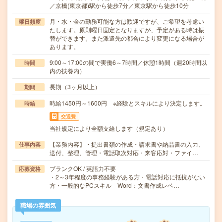
／京橋(東京都)駅から徒歩7分／東京駅から徒歩10分
月・水・金の勤務可能な方は歓迎ですが、ご希望を考慮い
曜日頻度
たします。原則曜日固定となりますが、予定がある時は振
替ができます。また派遣先の都合により変更になる場合が
あります。
9:00～17:00の間で実働6～7時間／休憩1時間（週20時間以
時間
内の扶養内）
長期（3ヶ月以上）
期間
時給1450円～1600円 ※経験とスキルにより決定します。
時給
交通費
当社規定により全額支給します（規定あり）
【業務内容】・提出書類の作成・請求書や納品書の入力、
仕事内容
送付、整理、管理・電話取次対応・来客応対・ファイ…
ブランクOK / 英語力不要
応募資格
・2～3年程度の事務経験がある方・電話対応に抵抗がない
方・一般的なPCスキル Word：文書作成レベ…
職場の雰囲気