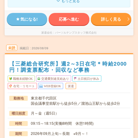
もっと見る
気になる!
応募へ進む
詳しく見る
派遣会社
パーソルテンプスタッフ株式会社
未読
掲載日
2026/08/09
【三菱総合研究所】週2～3日在宅＊時給2000
円！調査票配布・回収など事務
職種未経験OK
交通費別途支給あり
土日祝日が休み
在宅・リモート
WEB登録OK
派遣
東京都千代田区
勤務地
国会議事堂前駅から徒歩5分／溜池山王駅から徒歩2分
月～金（週5日）
曜日頻度
09:15～18:15(実働8時間 休憩1時間)
時間
2026年09月上旬～長期 ※9月～！
期間