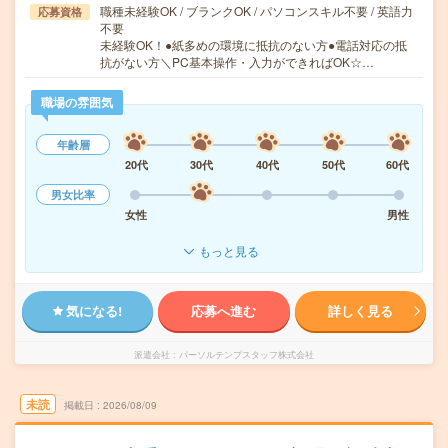
職種未経験OK / ブランクOK / パソコンスキル不要 / 英語力
応募資格
不要
未経験OK！●紙多めの環境に抵抗のない方●電話対応の抵
抗がない方＼PC基本操作・入力ができればOK☆…
職場の雰囲気
年齢層
20代
30代
40代
50代
60代
男女比率
女性
男性
もっと見る
気になる!
応募へ進む
詳しく見る
派遣会社
パーソルテンプスタッフ株式会社
未読
掲載日
2026/08/09