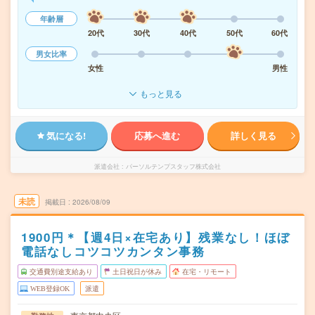
年齢層
20代
30代
40代
50代
60代
男女比率
女性
男性
もっと見る
気になる!
応募へ進む
詳しく見る
派遣会社
パーソルテンプスタッフ株式会社
未読
掲載日
2026/08/09
1900円＊【週4日×在宅あり】残業なし！ほぼ
電話なしコツコツカンタン事務
交通費別途支給あり
土日祝日が休み
在宅・リモート
WEB登録OK
派遣