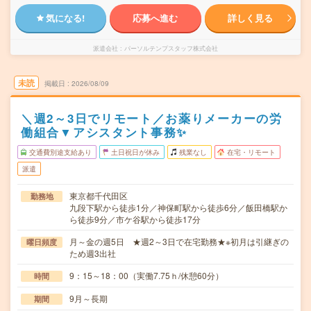
気になる!
応募へ進む
詳しく見る
派遣会社
パーソルテンプスタッフ株式会社
未読
掲載日
2026/08/09
＼週2～3日でリモート／お薬りメーカーの労
働組合▼アシスタント事務✨
交通費別途支給あり
土日祝日が休み
残業なし
在宅・リモート
派遣
東京都千代田区
勤務地
九段下駅から徒歩1分／神保町駅から徒歩6分／飯田橋駅か
ら徒歩9分／市ケ谷駅から徒歩17分
月～金の週5日 ★週2～3日で在宅勤務★※初月は引継ぎの
曜日頻度
ため週3出社
9：15～18：00（実働7.75ｈ/休憩60分）
時間
9月～長期
期間