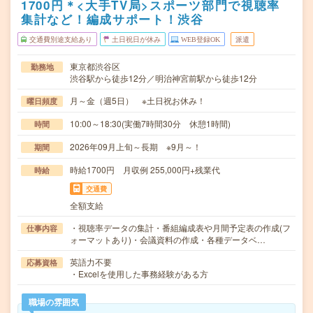
1700円＊<大手TV局>スポーツ部門で視聴率
集計など！編成サポート！渋谷
交通費別途支給あり
土日祝日が休み
WEB登録OK
派遣
東京都渋谷区
勤務地
渋谷駅から徒歩12分／明治神宮前駅から徒歩12分
月～金（週5日） ※土日祝お休み！
曜日頻度
10:00～18:30(実働7時間30分 休憩1時間)
時間
2026年09月上旬～長期 ※9月～！
期間
時給1700円 月収例 255,000円+残業代
時給
交通費
全額支給
・視聴率データの集計・番組編成表や月間予定表の作成(フ
仕事内容
ォーマットあり)・会議資料の作成・各種データベ…
英語力不要
応募資格
・Excelを使用した事務経験がある方
職場の雰囲気