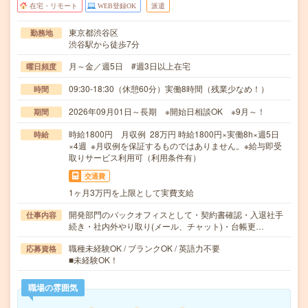
在宅・リモート
WEB登録OK
派遣
東京都渋谷区
勤務地
渋谷駅から徒歩7分
月～金／週5日 #週3日以上在宅
曜日頻度
09:30-18:30（休憩60分）実働8時間（残業少なめ！）
時間
2026年09月01日～長期 ※開始日相談OK ※9月～！
期間
時給1800円 月収例 28万円 時給1800円×実働8h×週5日
時給
×4週 ※月収例を保証するものではありません。※給与即受
取りサービス利用可（利用条件有）
交通費
1ヶ月3万円を上限として実費支給
開発部門のバックオフィスとして・契約書確認・入退社手
仕事内容
続き・社内外やり取り(メール、チャット)・台帳更…
職種未経験OK / ブランクOK / 英語力不要
応募資格
■未経験OK！
職場の雰囲気