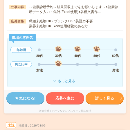
～健康診断予約～結果回収までをお願いします～○健康診
仕事内容
断データ入力・集計(Excel使用)○各種文書作…
職種未経験OK / ブランクOK / 英語力不要
応募資格
業界未経験OKExcel使用経験のある方
職場の雰囲気
年齢層
20代
30代
40代
50代
60代
男女比率
女性
男性
もっと見る
気になる!
応募へ進む
詳しく見る
派遣会社
パーソルテンプスタッフ株式会社
未読
掲載日
2026/08/09