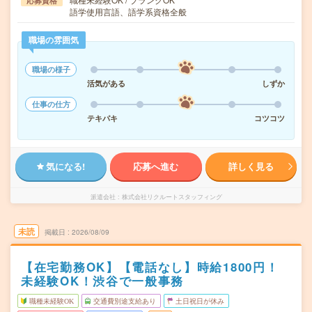
応募資格
語学使用言語、語学系資格全般
職場の雰囲気
職場の様子
活気がある
しずか
仕事の仕方
テキパキ
コツコツ
気になる!
応募へ進む
詳しく見る
派遣会社
株式会社リクルートスタッフィング
未読
掲載日
2026/08/09
【在宅勤務OK】【電話なし】時給1800円！
未経験OK！渋谷で一般事務
職種未経験OK
交通費別途支給あり
土日祝日が休み