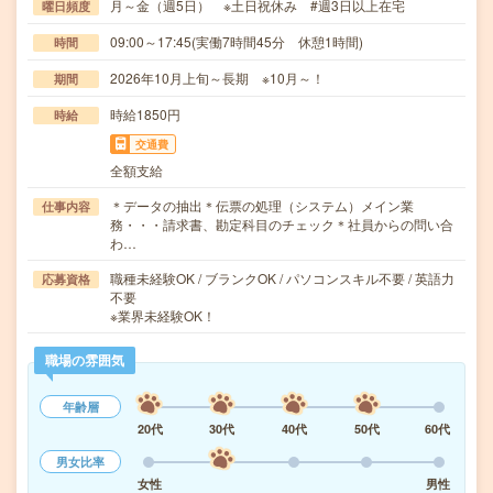
月～金（週5日） ※土日祝休み #週3日以上在宅
曜日頻度
09:00～17:45(実働7時間45分 休憩1時間)
時間
2026年10月上旬～長期 ※10月～！
期間
時給1850円
時給
交通費
全額支給
＊データの抽出＊伝票の処理（システム）メイン業
仕事内容
務・・・請求書、勘定科目のチェック＊社員からの問い合
わ…
職種未経験OK / ブランクOK / パソコンスキル不要 / 英語力
応募資格
不要
※業界未経験OK！
職場の雰囲気
年齢層
20代
30代
40代
50代
60代
男女比率
女性
男性