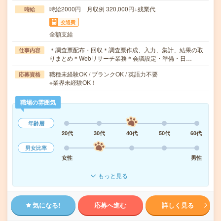
時給2000円 月収例 320,000円+残業代
時給
交通費
全額支給
＊調査票配布・回収＊調査票作成、入力、集計、結果の取
仕事内容
りまとめ＊Webリサーチ業務＊会議設定・準備・日…
職種未経験OK / ブランクOK / 英語力不要
応募資格
※業界未経験OK！
職場の雰囲気
年齢層
20代
30代
40代
50代
60代
男女比率
女性
男性
もっと見る
気になる!
応募へ進む
詳しく見る