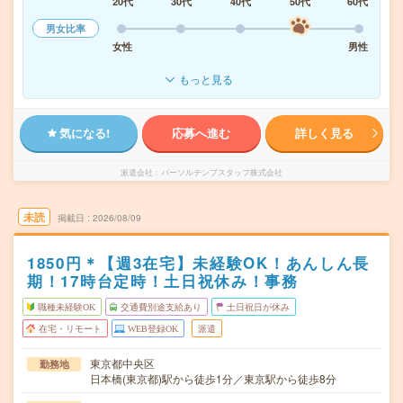
20代
30代
40代
50代
60代
男女比率
女性
男性
もっと見る
気になる!
応募へ進む
詳しく見る
派遣会社
パーソルテンプスタッフ株式会社
未読
掲載日
2026/08/09
1850円＊【週3在宅】未経験OK！あんしん長
期！17時台定時！土日祝休み！事務
職種未経験OK
交通費別途支給あり
土日祝日が休み
在宅・リモート
WEB登録OK
派遣
東京都中央区
勤務地
日本橋(東京都)駅から徒歩1分／東京駅から徒歩8分