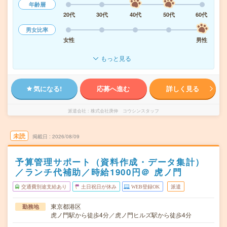
年齢層
20代
30代
40代
50代
60代
男女比率
女性
男性
もっと見る
気になる!
応募へ進む
詳しく見る
派遣会社
株式会社庚伸 コウシンスタッフ
未読
掲載日
2026/08/09
予算管理サポート（資料作成・データ集計）
／ランチ代補助／時給1900円＠ 虎ノ門
交通費別途支給あり
土日祝日が休み
WEB登録OK
派遣
東京都港区
勤務地
虎ノ門駅から徒歩4分／虎ノ門ヒルズ駅から徒歩4分