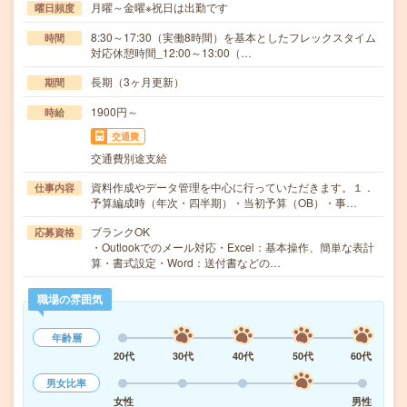
月曜～金曜※祝日は出勤です
曜日頻度
8:30～17:30（実働8時間）を基本としたフレックスタイム
時間
対応休憩時間_12:00～13:00（…
長期（3ヶ月更新）
期間
1900円～
時給
交通費
交通費別途支給
資料作成やデータ管理を中心に行っていただきます。１．
仕事内容
予算編成時（年次・四半期）・当初予算（OB）・事…
ブランクOK
応募資格
・Outlookでのメール対応・Excel：基本操作、簡単な表計
算・書式設定・Word：送付書などの…
職場の雰囲気
年齢層
20代
30代
40代
50代
60代
男女比率
女性
男性