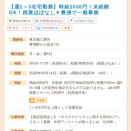
【週2～3在宅勤務】時給2050円！未経験
OK！残業ほぼなし▼豊洲で一般事務
職種未経験OK
交通費別途支給あり
土日祝日が休み
在宅・リモート
WEB登録OK
派遣
東京都江東区
勤務地
豊洲駅から徒歩1分
月～金／週5日
曜日頻度
09:00-17:30（休憩60分）実働7時間30分（残業少なめ！）
時間
2026年09月14日～長期 ※開始日相談OK ※9月～！
期間
時給2050円 月収例 30万円 時給2050円×実働7h30m×週5
時給
日×4週 ※月収例を保証するものではありません。※給与即
受取りサービス利用可（利用条件有）
交通費
1ヶ月3万円を上限として実費支給
【英語使用あり】！サステナビリティに関する部内のアシ
仕事内容
スタント業務・外部アンケートの取りまとめ・社内申…
職種未経験OK / ブランクOK