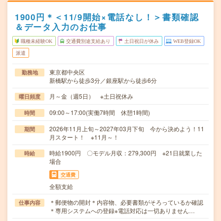
1900円＊＜11/9開始×電話なし！＞書類確認
＆データ入力のお仕事
職種未経験OK
交通費別途支給あり
土日祝日が休み
WEB登録OK
派遣
東京都中央区
勤務地
新橋駅から徒歩3分／銀座駅から徒歩6分
月～金（週5日） ※土日祝休み
曜日頻度
09:00～17:00(実働7時間 休憩1時間)
時間
2026年11月上旬～2027年03月下旬 今から決めよう！11
期間
月スタート！ ※11月～！
時給1900円 〇モデル月収：279,300円 ※21日就業した
時給
場合
交通費
全額支給
＊郵便物の開封＊内容物、必要書類がそろっているか確認
仕事内容
＊専用システムへの登録※電話対応は一切ありません…