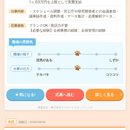
1ヶ月3万円を上限として実費支給
・スケジュール調整・官公庁や研究開発者との会議参加・
仕事内容
議事録作成・資料作成・データ集計・必要解析データ…
ブランクOK / 英語力不要
応募資格
【必要な経験】企画事務の経験、企画管理の経験
職場の雰囲気
職場の様子
活気がある
しずか
仕事の仕方
テキパキ
コツコツ
気になる!
応募へ進む
詳しく見る
派遣会社
株式会社リクルートスタッフィング
未読
掲載日
2026/08/09