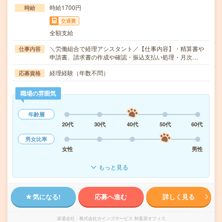
時給1700円
時給
交通費
全額支給
＼労働組合で経理アシスタント／【仕事内容】・精算書や
仕事内容
申請書、請求書の作成や確認・振込支払い処理・月次…
経理経験（年数不問）
応募資格
職場の雰囲気
年齢層
20代
30代
40代
50代
60代
男女比率
女性
男性
もっと見る
気になる!
応募へ進む
詳しく見る
派遣会社
株式会社カインズサービス 秋葉原オフィス