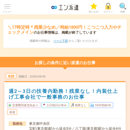
メニュー
気になる!
ログイン
検索
＼17時定時＊残業少なめ／時給1800円！こつこつ入力やチ
ェックメイン
のお仕事情報は、掲載が終了しています
掲載時の情報は、
ページ下部
からご覧いただけます。
お探しの条件に近い派遣のお仕事
未読
掲載日
2026/08/09
週2～3日の扶養内勤務！残業なし！内装仕上
げ工事会社で一般事務のお仕事
交通費別途支給あり
土日祝日が休み
残業なし
WEB登録OK
派遣
東京都中央区
勤務地
宝町(東京都)駅から徒歩3分／八丁堀(東京都)駅から徒歩4分