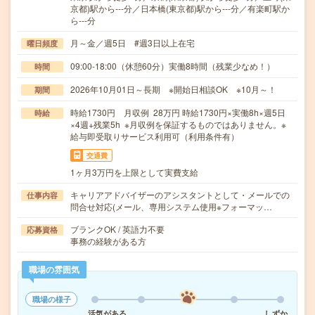
京都)駅から---分／日本橋(東京都)駅から---分／有楽町駅か
ら---分
月～金／週5日 #週3日以上在宅
曜日頻度
09:00-18:00（休憩60分）実働8時間（残業少なめ！）
時間
2026年10月01日～長期 ※開始日相談OK ※10月～！
期間
時給1730円 月収例 28万円 時給1730円×実働8h×週5日
時給
×4週+残業5h ※月収例を保証するものではありません。※
給与即受取りサービス利用可（利用条件有）
交通費
1ヶ月3万円を上限として実費支給
キャリアアドバイザーのアシスタントとして・メールでの
仕事内容
問合せ対応(メール、専用システム使用※フォーマッ…
ブランクOK / 英語力不要
応募資格
事務の経験がある方
職場の雰囲気
職場の様子
活気がある
しずか