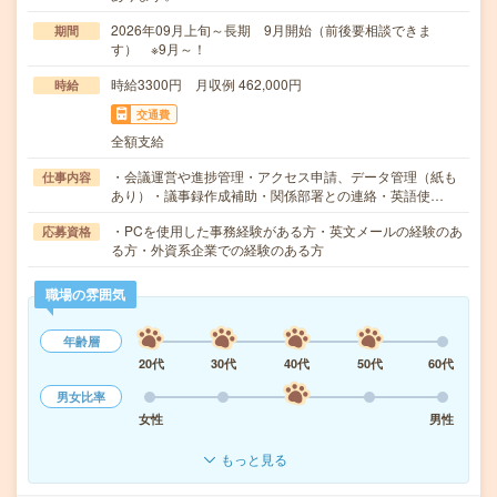
2026年09月上旬～長期 9月開始（前後要相談できま
期間
す） ※9月～！
時給3300円 月収例 462,000円
時給
交通費
全額支給
・会議運営や進捗管理・アクセス申請、データ管理（紙も
仕事内容
あり）・議事録作成補助・関係部署との連絡・英語使…
・PCを使用した事務経験がある方・英文メールの経験のあ
応募資格
る方・外資系企業での経験のある方
職場の雰囲気
年齢層
20代
30代
40代
50代
60代
男女比率
女性
男性
もっと見る