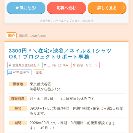
気になる!
応募へ進む
詳しく見る
派遣会社
パーソルテンプスタッフ株式会社
未読
掲載日
2026/08/09
3300円＊＼在宅×渋谷／ネイル＆Tシャツ
OK！プロジェクトサポート事務
交通費別途支給あり
土日祝日が休み
在宅・リモート
WEB登録OK
派遣
東京都渋谷区
勤務地
渋谷駅から徒歩1分
月～金（週5日） ※土日祝日お休みです
曜日頻度
09:00～17:00(実働7時間 休憩1時間)※在宅は～週2日程度
時間
あります。
2026年09月上旬～長期 9月開始（前後要相談できま
期間
す） ※9月～！