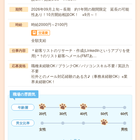
2026年09月上旬～長期 約1年間の期間限定 延長の可能
期間
性あり！10月開始相談OK！ ※9月～！
時給2000円～2100円
時給
交通費
全額支給
＊顧客リストのリサーチ・作成(LinkedInというアプリを使
仕事内容
用)＊↑のリスト顧客へメール(FMTあ…
職種未経験OK / ブランクOK / パソコンスキル不要 / 英語力
応募資格
不要
社外とのメール対応経験のある方♪（事務未経験OK）※業
界未経験OK！
職場の雰囲気
年齢層
20代
30代
40代
50代
60代
男女比率
女性
男性