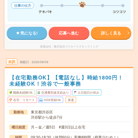
仕事の仕方
テキパキ
コツコツ
気になる!
応募へ進む
詳しく見る
派遣会社
株式会社リクルートスタッフィング
未読
掲載日
2026/08/09
【在宅勤務OK】【電話なし】時給1800円！
未経験OK！渋谷で一般事務
職種未経験OK
交通費別途支給あり
土日祝日が休み
在宅・リモート
WEB登録OK
派遣
東京都渋谷区
勤務地
渋谷駅から徒歩7分
月～金／週5日 #週3日以上在宅
曜日頻度
09:30-18:30（休憩60分）実働8時間（残業少なめ！）
時間