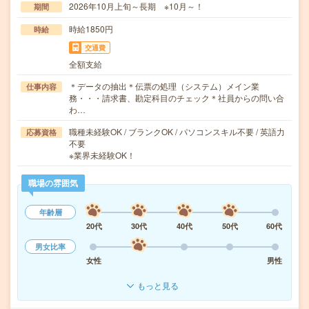
2026年10月上旬～長期 ※10月～！
期間
時給1850円
時給
交通費
全額支給
＊データの抽出＊伝票の処理（システム）メイン業
仕事内容
務・・・請求書、勘定科目のチェック＊社員からの問い合
わ…
職種未経験OK / ブランクOK / パソコンスキル不要 / 英語力
応募資格
不要
※業界未経験OK！
職場の雰囲気
年齢層
20代
30代
40代
50代
60代
男女比率
女性
男性
もっと見る