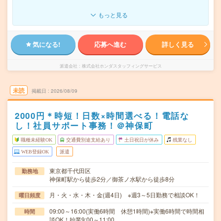
もっと見る
気になる!
応募へ進む
詳しく見る
派遣会社
株式会社ホンダスタッフィングサービス
未読
掲載日
2026/08/09
2000円＊時短！日数×時間選べる！電話な
し！社員サポート事務！＠神保町
職種未経験OK
交通費別途支給あり
土日祝日が休み
残業なし
WEB登録OK
派遣
東京都千代田区
勤務地
神保町駅から徒歩2分／御茶ノ水駅から徒歩8分
月・火・水・木・金(週4日) ※週3～5日勤務で相談OK！
曜日頻度
09:00～16:00(実働6時間 休憩1時間)※実働6時間で時間相
時間
談OK！始業9:00～11:00…