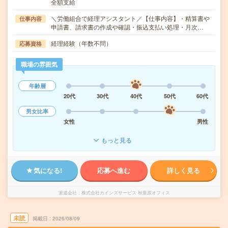
全額支給
＼労働組合で経理アシスタント／【仕事内容】・精算書や
仕事内容
申請書、請求書の作成や確認・振込支払い処理・月次…
経理経験（年数不問）
応募資格
職場の雰囲気
年齢層
20代
30代
40代
50代
60代
男女比率
女性
男性
もっと見る
気になる!
応募へ進む
詳しく見る
派遣会社
株式会社カインズサービス 秋葉原オフィス
未読
掲載日
2026/08/09