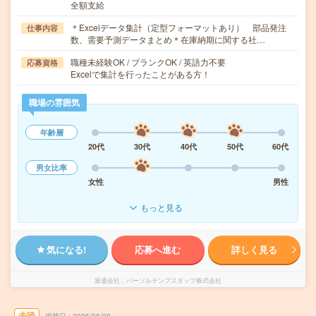
全額支給
＊Excelデータ集計（定型フォーマットあり） 部品発注
仕事内容
数、需要予測データまとめ＊在庫納期に関する社…
職種未経験OK / ブランクOK / 英語力不要
応募資格
Excelで集計を行ったことがある方！
職場の雰囲気
年齢層
20代
30代
40代
50代
60代
男女比率
女性
男性
もっと見る
気になる!
応募へ進む
詳しく見る
派遣会社
パーソルテンプスタッフ株式会社
未読