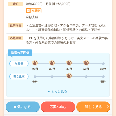
時給3300円 月収例 462,000円
時給
交通費
全額支給
・会議運営や進捗管理・アクセス申請、データ管理（紙も
仕事内容
あり）・議事録作成補助・関係部署との連絡・英語使…
・PCを使用した事務経験がある方・英文メールの経験のあ
応募資格
る方・外資系企業での経験のある方
職場の雰囲気
年齢層
20代
30代
40代
50代
60代
男女比率
女性
男性
もっと見る
気になる!
応募へ進む
詳しく見る