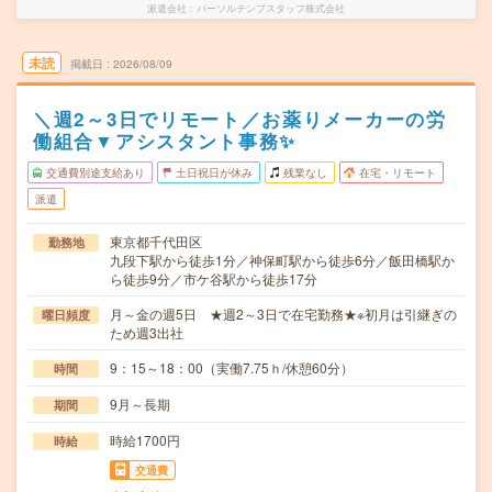
派遣会社
パーソルテンプスタッフ株式会社
未読
掲載日
2026/08/09
＼週2～3日でリモート／お薬りメーカーの労
働組合▼アシスタント事務✨
交通費別途支給あり
土日祝日が休み
残業なし
在宅・リモート
派遣
東京都千代田区
勤務地
九段下駅から徒歩1分／神保町駅から徒歩6分／飯田橋駅か
ら徒歩9分／市ケ谷駅から徒歩17分
月～金の週5日 ★週2～3日で在宅勤務★※初月は引継ぎの
曜日頻度
ため週3出社
9：15～18：00（実働7.75ｈ/休憩60分）
時間
9月～長期
期間
時給1700円
時給
交通費