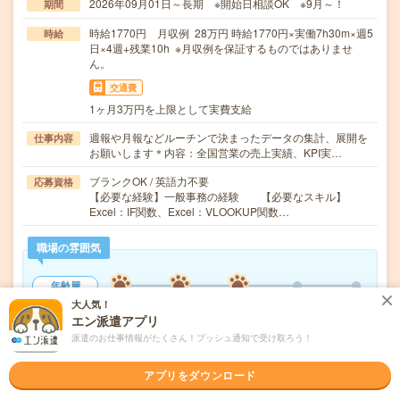
2026年09月01日～長期 ※開始日相談OK ※9月～！
期間
時給1770円 月収例 28万円 時給1770円×実働7h30m×週5
時給
日×4週+残業10h ※月収例を保証するものではありませ
ん。
交通費
1ヶ月3万円を上限として実費支給
週報や月報などルーチンで決まったデータの集計、展開を
仕事内容
お願いします＊内容：全国営業の売上実績、KPI実…
ブランクOK / 英語力不要
応募資格
【必要な経験】一般事務の経験 【必要なスキル】
Excel：IF関数、Excel：VLOOKUP関数…
職場の雰囲気
年齢層
20代
30代
40代
50代
60代
大人気！
エン派遣アプリ
男女比率
派遣のお仕事情報がたくさん！プッシュ通知で受け取ろう！
女性
男性
アプリをダウンロード
もっと見る