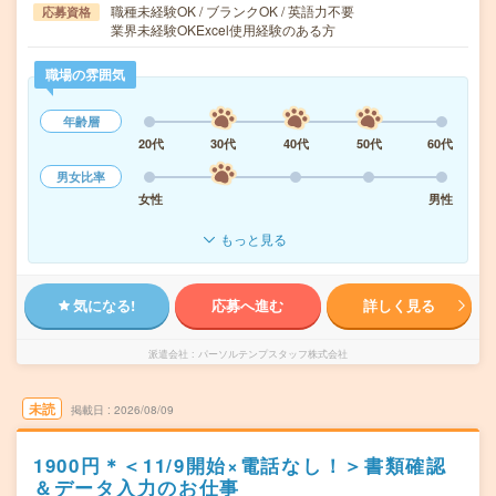
職種未経験OK / ブランクOK / 英語力不要
応募資格
業界未経験OKExcel使用経験のある方
職場の雰囲気
年齢層
20代
30代
40代
50代
60代
男女比率
女性
男性
もっと見る
気になる!
応募へ進む
詳しく見る
派遣会社
パーソルテンプスタッフ株式会社
未読
掲載日
2026/08/09
1900円＊＜11/9開始×電話なし！＞書類確認
＆データ入力のお仕事