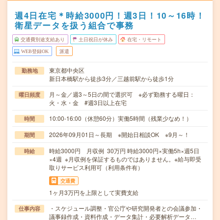
週4日在宅＊時給3000円！週3日！10～16時！
衛星データを扱う組合で事務
交通費別途支給あり
土日祝日が休み
在宅・リモート
WEB登録OK
派遣
東京都中央区
勤務地
新日本橋駅から徒歩3分／三越前駅から徒歩1分
月～金／週3～5日の間で選択可 ※必ず勤務する曜日：
曜日頻度
火・水・金 #週3日以上在宅
10:00-16:00（休憩60分）実働5時間（残業少なめ！）
時間
2026年09月01日～長期 ※開始日相談OK ※9月～！
期間
時給3000円 月収例 30万円 時給3000円×実働5h×週5日
時給
×4週 ※月収例を保証するものではありません。※給与即受
取りサービス利用可（利用条件有）
交通費
1ヶ月3万円を上限として実費支給
・スケジュール調整・官公庁や研究開発者との会議参加・
仕事内容
議事録作成・資料作成・データ集計・必要解析データ…