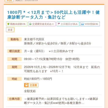
掲載日
2026/08/09
1800円＊＜12月まで＞50代以上も活躍中！健
康診断データ入力・集計など
職種未経験OK
交通費別途支給あり
土日祝日が休み
WEB登録OK
派遣
東京都千代田区
勤務地
新御茶ノ水駅から徒歩2分／御茶ノ水駅から徒歩2分
月～金（週5日） ※☆土日祝休みです
曜日頻度
09:00～17:15(実働7時間15分 休憩1時間)
時間
2026年10月上旬～2026年12月下旬 12月末まで 延長の
期間
可能性もあります ※10月～！
時給1800円～1850円
時給
交通費
全額支給
～健康診断予約～結果回収までをお願いします～○健康診
仕事内容
断データ入力・集計(Excel使用)○各種文書作…