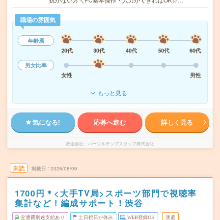
職場の雰囲気
年齢層
20代
30代
40代
50代
60代
男女比率
女性
男性
もっと見る
気になる!
応募へ進む
詳しく見る
派遣会社
パーソルテンプスタッフ株式会社
未読
掲載日
2026/08/09
1700円＊<大手TV局>スポーツ部門で視聴率
集計など！編成サポート！渋谷
交通費別途支給あり
土日祝日が休み
WEB登録OK
派遣