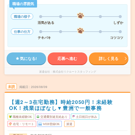
職場の雰囲気
職場の様子
活気がある
しずか
仕事の仕方
テキパキ
コツコツ
気になる!
応募へ進む
詳しく見る
派遣会社
株式会社リクルートスタッフィング
未読
掲載日
2026/08/09
【週2～3在宅勤務】時給2050円！未経験
OK！残業ほぼなし▼豊洲で一般事務
職種未経験OK
交通費別途支給あり
土日祝日が休み
在宅・リモート
WEB登録OK
派遣