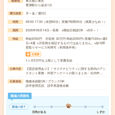
東京都江東区
勤務地
豊洲駅から徒歩1分
月～金／週5日
曜日頻度
09:00-17:30（休憩60分）実働7時間30分（残業少なめ！）
時間
2026年09月14日～長期 ※開始日相談OK ※9月～！
期間
時給2050円 月収例 30万円 時給2050円×実働7h30m×週5
時給
日×4週 ※月収例を保証するものではありません。※給与即
受取りサービス利用可（利用条件有）
交通費
1ヶ月3万円を上限として実費支給
【英語使用あり】！サステナビリティに関する部内のアシ
仕事内容
スタント業務・外部アンケートの取りまとめ・社内申…
職種未経験OK / ブランクOK
応募資格
語学使用言語、語学系資格全般
職場の雰囲気
職場の様子
活気がある
しずか