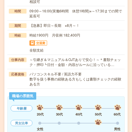
相談可
09:00～16:00(実働6時間 休憩1時間)※～17:30までの間で
時間
延長可
【急募】即日～長期 ※8月～！
期間
時給1900円 月収例 182,400円
時給
交通費
全額支給
～引継ぎ＆マニュアル＆OJTありで安心！～＊書類チェッ
仕事内容
ク・押印┗日付・金額・内容がルールに沿っている…
パソコンスキル不要 / 英語力不要
応募資格
数字を扱う事務の経験ある方もしくは書類チェックの経験
ある方
職場の雰囲気
年齢層
20代
30代
40代
50代
60代
男女比率
女性
男性