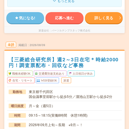
もっと見る
気になる!
応募へ進む
詳しく見る
派遣会社
パーソルテンプスタッフ株式会社
未読
掲載日
2026/08/09
【三菱総合研究所】週2～3日在宅＊時給2000
円！調査票配布・回収など事務
職種未経験OK
交通費別途支給あり
土日祝日が休み
在宅・リモート
WEB登録OK
派遣
東京都千代田区
勤務地
国会議事堂前駅から徒歩5分／溜池山王駅から徒歩2分
月～金（週5日）
曜日頻度
09:15～18:15(実働8時間 休憩1時間)
時間
2026年09月上旬～長期 ※9月～！
期間