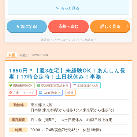
もっと見る
気になる!
応募へ進む
詳しく見る
派遣会社
パーソルテンプスタッフ株式会社
未読
掲載日
2026/08/09
1850円＊【週3在宅】未経験OK！あんしん長
期！17時台定時！土日祝休み！事務
職種未経験OK
交通費別途支給あり
土日祝日が休み
在宅・リモート
WEB登録OK
派遣
東京都中央区
勤務地
日本橋(東京都)駅から徒歩1分／東京駅から徒歩8分
月～金（週5日） ※土日祝休み #週3日以上在宅
曜日頻度
09:00～17:45(実働7時間45分 休憩1時間)
時間