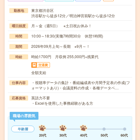
東京都渋谷区
勤務地
渋谷駅から徒歩12分／明治神宮前駅から徒歩12分
月～金（週5日） ※土日祝お休み！
曜日頻度
10:00～18:30(実働7時間30分 休憩1時間)
時間
2026年09月上旬～長期 ※9月～！
期間
時給1700円 月収例 255,000円+残業代
時給
交通費
全額支給
・視聴率データの集計・番組編成表や月間予定表の作成(フ
仕事内容
ォーマットあり)・会議資料の作成・各種データベ…
英語力不要
応募資格
・Excelを使用した事務経験がある方
職場の雰囲気
年齢層
20代
30代
40代
50代
60代