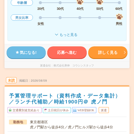
年齢層
20代
30代
40代
50代
60代
男女比率
女性
男性
もっと見る
気になる!
応募へ進む
詳しく見る
派遣会社
株式会社庚伸 コウシンスタッフ
未読
掲載日
2026/08/09
予算管理サポート（資料作成・データ集計）
／ランチ代補助／時給1900円＠ 虎ノ門
交通費別途支給あり
土日祝日が休み
WEB登録OK
派遣
東京都港区
勤務地
虎ノ門駅から徒歩4分／虎ノ門ヒルズ駅から徒歩4分