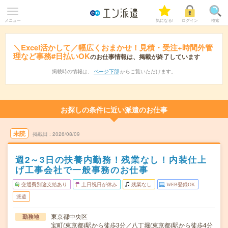
メニュー
気になる!
ログイン
検索
＼Excel活かして／幅広くおまかせ！見積・受注+時間外管
理など事務#日払いOK
のお仕事情報は、掲載が終了しています
掲載時の情報は、
ページ下部
からご覧いただけます。
お探しの条件に近い派遣のお仕事
未読
掲載日
2026/08/09
週2～3日の扶養内勤務！残業なし！内装仕上
げ工事会社で一般事務のお仕事
交通費別途支給あり
土日祝日が休み
残業なし
WEB登録OK
派遣
東京都中央区
勤務地
宝町(東京都)駅から徒歩3分／八丁堀(東京都)駅から徒歩4分