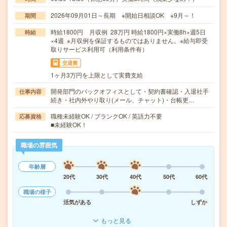
2026年09月01日～長期 ※開始日相談OK ※9月～！
期間
時給1800円 月収例 28万円 時給1800円×実働8h×週5日
時給
×4週 ※月収例を保証するものではありません。※給与即受
取りサービス利用可（利用条件有）
交通費
1ヶ月3万円を上限として実費支給
開発部門のバックオフィスとして・契約書確認・入退社手
仕事内容
続き・社内外やり取り(メール、チャット)・台帳更…
職種未経験OK / ブランクOK / 英語力不要
応募資格
■未経験OK！
職場の雰囲気
年齢層
20代
30代
40代
50代
60代
職場の様子
活気がある
しずか
もっと見る