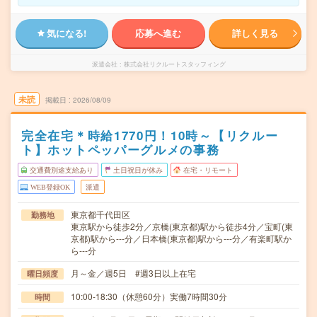
気になる!
応募へ進む
詳しく見る
派遣会社
株式会社リクルートスタッフィング
未読
掲載日
2026/08/09
完全在宅＊時給1770円！10時～【リクルー
ト】ホットペッパーグルメの事務
交通費別途支給あり
土日祝日が休み
在宅・リモート
WEB登録OK
派遣
東京都千代田区
勤務地
東京駅から徒歩2分／京橋(東京都)駅から徒歩4分／宝町(東
京都)駅から---分／日本橋(東京都)駅から---分／有楽町駅か
ら---分
月～金／週5日 #週3日以上在宅
曜日頻度
10:00-18:30（休憩60分）実働7時間30分
時間