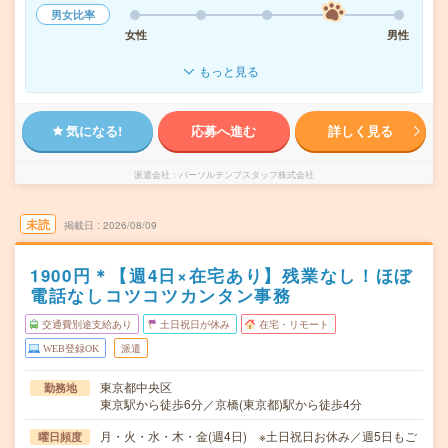
男女比率
女性
男性
もっと見る
気になる!
応募へ進む
詳しく見る
派遣会社
パーソルテンプスタッフ株式会社
未読
掲載日
2026/08/09
1900円＊【週4日×在宅あり】残業なし！ほぼ
電話なしコツコツカンタン事務
交通費別途支給あり
土日祝日が休み
在宅・リモート
WEB登録OK
派遣
東京都中央区
勤務地
東京駅から徒歩6分／京橋(東京都)駅から徒歩4分
月・火・水・木・金(週4日) ※土日祝日お休み／週5日もご
曜日頻度