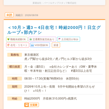
派遣会社
パーソルテンプスタッフ株式会社
未読
掲載日
2026/08/09
＜10月＞週3～4日在宅！時給2000円！日立グ
ループ×部内アシ
職種未経験OK
交通費別途支給あり
土日祝日が休み
在宅・リモート
WEB登録OK
派遣
東京都港区
勤務地
虎ノ門駅から徒歩2分／虎ノ門ヒルズ駅から徒歩3分
月～金（週5日） ※会社カレンダーあり（GW・夏季休
曜日頻度
暇・年末年始・創立記念日など） #週3日以上在宅
08:50～17:30(実働7時間45分 休憩55分)
時間
2026年10月上旬～長期 9月中旬開始を希望の方もぜ
期間
ひ！ ※10月～！
時給2000円 月収例 310,000円+残業代
時給
交通費