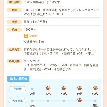
月曜～金曜※祝日は出勤です
曜日頻度
8:30～17:30（実働8時間）を基本としたフレックスタイム
時間
対応休憩時間_12:00～13:00（…
長期（3ヶ月更新）
期間
1900円～
時給
交通費
交通費別途支給
資料作成やデータ管理を中心に行っていただきます。１．
仕事内容
予算編成時（年次・四半期）・当初予算（OB）・事…
ブランクOK
応募資格
・Outlookでのメール対応・Excel：基本操作、簡単な表計
算・書式設定・Word：送付書などの…
職場の雰囲気
年齢層
20代
30代
40代
50代
60代
男女比率
女性
男性