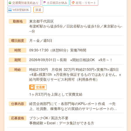
交通費別途支給あり
土日祝日が休み
在宅・リモート
WEB登録OK
派遣
東京都千代田区
勤務地
有楽町駅から徒歩5分／日比谷駅から徒歩1分／東京駅から-
--分
月～金／週5日
曜日頻度
09:30-17:30（休憩60分）実働7時間
時間
2026年09月01日～長期 ※開始日相談OK ※9月～！
期間
時給2150円 月収例 32万円 時給2150円×実働7h×週5日
時給
×4週+残業10h ※月収例を保証するものではありません。※
給与即受取りサービス利用可（利用条件有）
交通費
1ヶ月3万円を上限として実費支給
経営企画部門にて・各部門毎のKPIレポート作成 ⇒売
仕事内容
上、社員数、稼働率などの実績のサマリーレポートの…
ブランクOK / 英語力不要
応募資格
事務経験＋Excel：データ集計ができる方