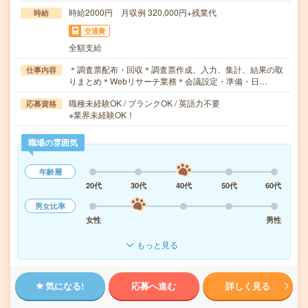
時給2000円 月収例 320,000円+残業代
時給
交通費
全額支給
＊調査票配布・回収＊調査票作成、入力、集計、結果の取
仕事内容
りまとめ＊Webリサーチ業務＊会議設定・準備・日…
職種未経験OK / ブランクOK / 英語力不要
応募資格
※業界未経験OK！
職場の雰囲気
年齢層
20代
30代
40代
50代
60代
男女比率
女性
男性
もっと見る
気になる!
応募へ進む
詳しく見る