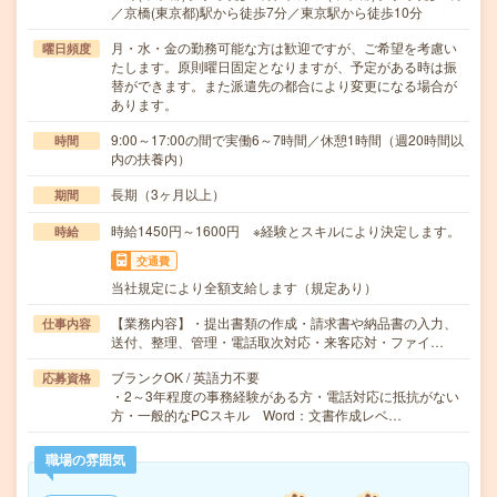
／京橋(東京都)駅から徒歩7分／東京駅から徒歩10分
月・水・金の勤務可能な方は歓迎ですが、ご希望を考慮い
曜日頻度
たします。原則曜日固定となりますが、予定がある時は振
替ができます。また派遣先の都合により変更になる場合が
あります。
9:00～17:00の間で実働6～7時間／休憩1時間（週20時間以
時間
内の扶養内）
長期（3ヶ月以上）
期間
時給1450円～1600円 ※経験とスキルにより決定します。
時給
交通費
当社規定により全額支給します（規定あり）
【業務内容】・提出書類の作成・請求書や納品書の入力、
仕事内容
送付、整理、管理・電話取次対応・来客応対・ファイ…
ブランクOK / 英語力不要
応募資格
・2～3年程度の事務経験がある方・電話対応に抵抗がない
方・一般的なPCスキル Word：文書作成レベ…
職場の雰囲気