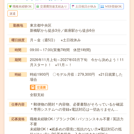
職種未経験OK
交通費別途支給あり
土日祝日が休み
WEB登録OK
派遣
東京都中央区
勤務地
新橋駅から徒歩3分／銀座駅から徒歩6分
月～金（週5日） ※土日祝休み
曜日頻度
09:00～17:00(実働7時間 休憩1時間)
時間
2026年11月上旬～2027年03月下旬 今から決めよう！11
期間
月スタート！ ※11月～！
時給1900円 〇モデル月収：279,300円 ※21日就業した
時給
場合
交通費
全額支給
＊郵便物の開封＊内容物、必要書類がそろっているか確認
仕事内容
＊専用システムへの登録※電話対応は一切ありません…
職種未経験OK / ブランクOK / パソコンスキル不要 / 英語力
応募資格
不要
未経験OK！●紙多めの環境に抵抗のない方●電話対応の抵
抗がない方＼PC基本操作・入力ができればOK☆…