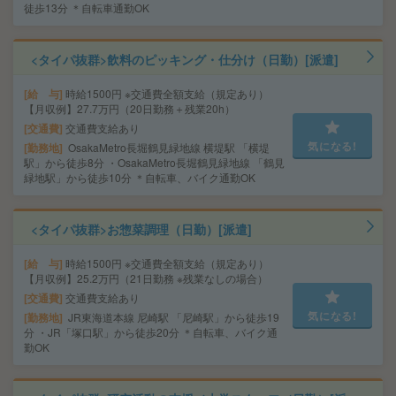
徒歩13分 ＊自転車通勤OK
<タイパ抜群>飲料のピッキング・仕分け（日勤）[派遣]
給 与
時給1500円 ※交通費全額支給（規定あり）
【月収例】27.7万円（20日勤務＋残業20h）
交通費
交通費支給あり
気になる!
勤務地
OsakaMetro長堀鶴見緑地線 横堤駅 「横堤
駅」から徒歩8分 ・OsakaMetro長堀鶴見緑地線 「鶴見
緑地駅」から徒歩10分 ＊自転車、バイク通勤OK
<タイパ抜群>お惣菜調理（日勤）[派遣]
給 与
時給1500円 ※交通費全額支給（規定あり）
【月収例】25.2万円（21日勤務 ※残業なしの場合）
交通費
交通費支給あり
気になる!
勤務地
JR東海道本線 尼崎駅 「尼崎駅」から徒歩19
分 ・JR「塚口駅」から徒歩20分 ＊自転車、バイク通
勤OK