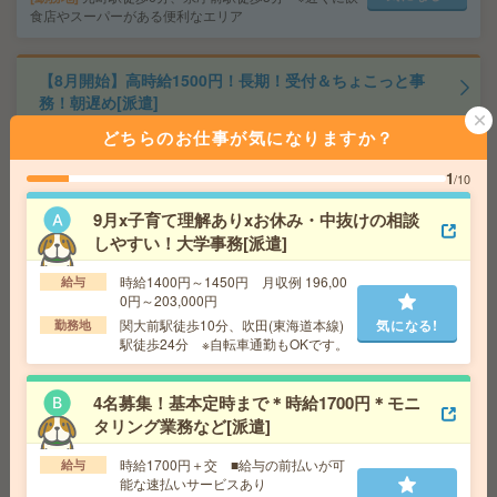
食店やスーパーがある便利なエリア
【8月開始】高時給1500円！長期！受付＆ちょこっと事
務！朝遅め[派遣]
どちらのお仕事が気になりますか？
給 与
時給1500円 月収例 234,900円
交通費
全額支給
1
/10
気になる!
勤務地
高槻市駅徒歩20分
9月x子育て理解ありxお休み・中抜けの相談
しやすい！大学事務[派遣]
【オープニング募集】おばあちゃんのお散歩付き添いも
仕事の1つ[派遣]
時給1400円～1450円 月収例 196,00
給与
0円～203,000円
給 与
無資格未経験：時給1400円～ ■週払いOK
関大前駅徒歩10分、吹田(東海道本線)
気になる!
勤務地
■扶養内OK ■日収1万1200円以上
駅徒歩24分 ※自転車通勤もOKです。
交通費
交通費全額支給
気になる!
勤務地
【大阪市東淀川区】淡路・だいどう豊里・井
4名募集！基本定時まで＊時給1700円＊モニ
高野・柴島・ＪＲ淡路など勤務地多数！
タリング業務など[派遣]
時給1700円＋交 ■給与の前払いが可
給与
＼8名募集／未経験OK！大手企業＊健康診断結果データ
能な速払いサービスあり