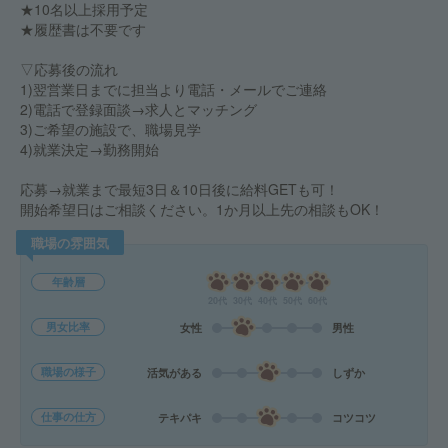
★10名以上採用予定
★履歴書は不要です
▽応募後の流れ
1)翌営業日までに担当より電話・メールでご連絡
2)電話で登録面談→求人とマッチング
3)ご希望の施設で、職場見学
4)就業決定→勤務開始
応募→就業まで最短3日＆10日後に給料GETも可！
開始希望日はご相談ください。1か月以上先の相談もOK！
職場の雰囲気
年齢層
20代
30代
40代
50代
60代
男女比率
女性
男性
職場の様子
活気がある
しずか
仕事の仕方
テキパキ
コツコツ