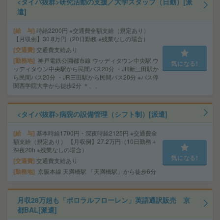
<タイパ抜群>研究活動の支援／大学スタッフ（日勤）[派
遣]
給 与
時給2200円 ※交通費全額支給（規定あり）
【月収例】30.8万円（20日勤務 ※残業なしの場合）
交通費
交通費支給あり
勤務地
神戸電鉄公園都市線 ウッディタウン中央駅 ウ
気になる!
ッディタウン中央駅から民間バス20分 ・JR新三田駅か
ら民間バス20分 ・JR三田駅から民間バス20分 ※バス停
関西学院大学から徒歩2分 ＊、、
<タイパ抜群>病院の設備管理（シフト制）[派遣]
給 与
基本時給1700円・深夜時給2125円 ※交通費全
額支給（規定あり） 【月収例】27.2万円（10日勤務＋
深夜20h ※残業なしの場合）
気になる!
交通費
交通費支給あり
勤務地
京阪本線 天満橋駅 「天満橋駅」から徒歩6分
月収28万超も「ポロラルフローレン」英語通訳販売 京
都BAL[派遣]