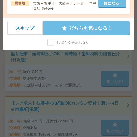
チェック等[派遣]
大阪府豊中市 大阪モノレール 千里中
気になる!
勤務地
央駅徒歩5分
給 与
時給1600円＋交 【月収例】316,000円～ ■
給与の前払いが可能な速払いサービスあり
交通費
交通費支給あり
スキップ
どちらも気になる！
気になる!
勤務地
大阪府大阪市中央区 大阪メトロ御堂筋線 心
斎橋駅徒歩7分、大阪メトロ御堂筋線 本町駅徒歩7分
しばらく表示しない
座り仕事！給与即払いOK！高時給！歯科材料の梱包仕分
け[派遣]
給 与
時給1250円
交通費
交通費支給有り
気になる!
勤務地
江坂駅～徒歩3分 ※バイク通勤OK
【レア求人】扶養枠×未経験OKカンタン受付！週3～4日
＠南森町[派遣]
給 与
時給1350円 月収例 72,900円
交通費
全額支給
気になる!
勤務地
南森町駅徒歩7分、扇町駅徒歩5分