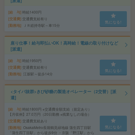
[派遣]
給 与
時給1400円
交通費
交通費支給有り
気になる!
勤務地
ＪＲ総持寺駅～車15分
座り仕事！給与即払いOK！高時給！電線の取り付けなど
[派遣]
給 与
時給1950円
交通費
交通費支給有り
気になる!
勤務地
江坂駅～徒歩14分
<タイパ抜群>きび砂糖の製造オペレーター（2交替）[派
遣]
給 与
時給1800円 ※交通費全額支給（規定あり）
【月収例】27.0万円（20日勤務 ※残業なしの場合）
交通費
交通費支給あり
気になる!
勤務地
OsakaMetro長堀鶴見緑地線 蒲生四丁目駅
「蒲生四丁目駅」から徒歩9分 ・京阪「野江駅」から