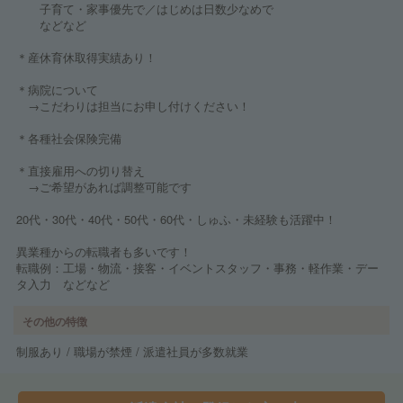
子育て・家事優先で／はじめは日数少なめで
などなど
＊産休育休取得実績あり！
＊病院について
→こだわりは担当にお申し付けください！
＊各種社会保険完備
＊直接雇用への切り替え
→ご希望があれば調整可能です
20代・30代・40代・50代・60代・しゅふ・未経験も活躍中！
異業種からの転職者も多いです！
転職例：工場・物流・接客・イベントスタッフ・事務・軽作業・デー
タ入力 などなど
その他の特徴
制服あり / 職場が禁煙 / 派遣社員が多数就業