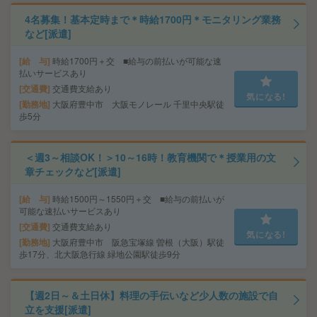
4名募集！基本定時まで＊時給1700円＊モニタリング業務
など[派遣]
給 与
時給1700円＋交 ■給与の前払いが可能な速
払いサービスあり
交通費
交通費支給あり
気になる!
勤務地
大阪府豊中市 大阪モノレール 千里中央駅徒
歩5分
＜週3～相談OK！＞10～16時！教育機関で＊授業用の文
章チェックなど[派遣]
給 与
時給1500円～1550円＋交 ■給与の前払いが
可能な速払いサービスあり
交通費
交通費支給あり
気になる!
勤務地
大阪府豊中市 阪急宝塚線 曽根（大阪）駅徒
歩17分、北大阪急行線 緑地公園駅徒歩9分
【週2日～＆土日休】料理の手伝いなど少人数の施設で自
立を支援[派遣]