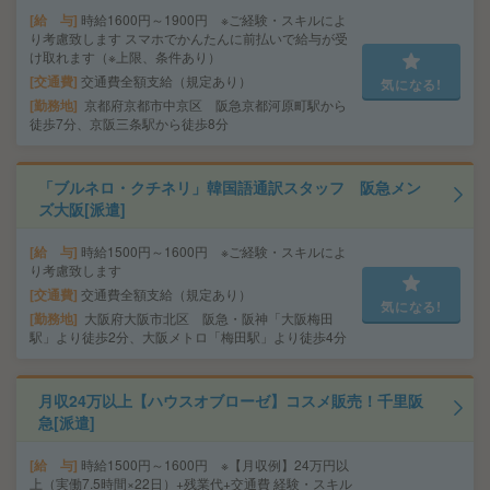
給 与
時給1600円～1900円 ※ご経験・スキルによ
り考慮致します スマホでかんたんに前払いで給与が受
け取れます（※上限、条件あり）
交通費
交通費全額支給（規定あり）
気になる!
勤務地
京都府京都市中京区 阪急京都河原町駅から
徒歩7分、京阪三条駅から徒歩8分
「ブルネロ・クチネリ」韓国語通訳スタッフ 阪急メン
ズ大阪[派遣]
給 与
時給1500円～1600円 ※ご経験・スキルによ
り考慮致します
交通費
交通費全額支給（規定あり）
気になる!
勤務地
大阪府大阪市北区 阪急・阪神「大阪梅田
駅」より徒歩2分、大阪メトロ「梅田駅」より徒歩4分
月収24万以上【ハウスオブローゼ】コスメ販売！千里阪
急[派遣]
給 与
時給1500円～1600円 ※【月収例】24万円以
上（実働7.5時間×22日）+残業代+交通費 経験・スキル