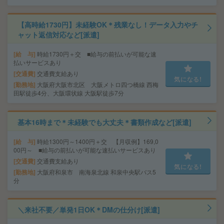
【高時給1730円】未経験OK＊残業なし！データ入力やチ
ャット返信対応など[派遣]
給 与
時給1730円＋交 ■給与の前払いが可能な速
払いサービスあり
交通費
交通費支給あり
気になる!
勤務地
大阪府大阪市北区 大阪メトロ四つ橋線 西梅
田駅徒歩4分、大阪環状線 大阪駅徒歩7分
基本16時まで＊未経験でも大丈夫＊書類作成など[派遣]
給 与
時給1300円～1400円＋交 【月収例】169,0
00円～ ■給与の前払いが可能な速払いサービスあり
交通費
交通費支給あり
気になる!
勤務地
大阪府和泉市 南海泉北線 和泉中央駅バス5
分
＼来社不要／単発1日OK＊DMの仕分け[派遣]