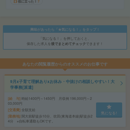
役に立った！
7
興味があったら「★気になる！」をタップ！
「気になる！」を押しておくと、
保存した求人を
後でまとめてチェック
できます！
あなたの閲覧履歴からのオススメのお仕事です
9月x子育て理解ありxお休み・中抜けの相談しやすい！大
学事務[派遣]
給 与
時給1400円～1450円 月収例 196,000円～2
03,000円
交通費
全額支給
気になる!
勤務地
関大前駅徒歩10分、吹田(東海道本線)駅徒歩2
4分 ※自転車通勤もOKです。