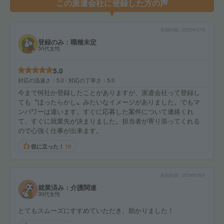
この派遣会社に登録した方の声
投稿時期
2025年07月
登録のみ：職種未定
50代女性
5.0
対応の迅速さ
5.0
対応の丁寧さ
5.0
今まで何社か登録したことがありますが、派遣会社って登録し
ても〝ほったらかし〟みたいなイメージがありました。でもマ
ンパワーは違います。すぐに応募した案件について連絡くれ
て、すぐに就業先が決まりました。担当者が寄り添ってくれる
ので心強く仕事が出来ます。
役に立った！
10
投稿時期
2024年09月
就業済み：介護関連
30代女性
とてもスムーズにすすめていただき、助かりました！