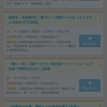
2分、大阪メトロ「西梅田駅」直結
姫路市／未経験OK／週1日ノー残業デーがあってもモデ
ル月収34万円[派遣]
給 与
【時給】1,900円 ～2,375円 ・日払いOK
交通費
嬉しい全額支給（支給規定あり）
勤務地
兵庫県姫路市花田町勅旨９０ 字橋爪90番
気になる!
地 ／JR姫路東駅 徒歩通勤OK マイカー・バイク通勤O
K 無料駐車場あり
〈週3～OK〉日勤＊モクモク軽作業＊クリーンルームで
快適＊時間外ほぼなし[派遣]
給 与
1370円～1713円
交通費
嬉しい全額支給（社内規定あり）
気になる!
勤務地
大阪府茨木市彩都あかね3番1号 3駅より無
料送迎あり 車・バイク・自転車通勤OK
【紙製品の計量、梱包などの単純作業】[派遣]