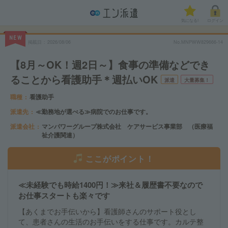
気になる!
ログイン
NEW
掲載日
2026/08/06
No.MNPWW829666-14
【8月～OK！週2日～】食事の準備などでき
ることから看護助手＊週払いOK
派遣
大量募集！
職種
看護助手
派遣先
≪勤務地が選べる≫病院でのお仕事です。
派遣会社
マンパワーグループ株式会社 ケアサービス事業部 （医療福
祉介護関連）
ここがポイント！
≪未経験でも時給1400円！≫来社＆履歴書不要なので
お仕事スタートも楽々です
【あくまでお手伝いから】看護師さんのサポート役とし
て、患者さんの生活のお手伝いをする仕事です。カルテ整