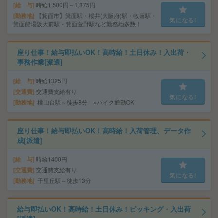
給 与
時給1,500円～1,875円
勤務地
【箕面市】箕面駅・桜井(大阪府)駅・牧落駅・
気になる!
箕面船場阪大前駅・箕面萱野駅など勤務地多数！
座り仕事！給与即払いOK！高時給！土日休み！入出荷・
事務作業[派遣]
給 与
時給1325円
交通費
交通費支給有り
気になる!
勤務地
桃山台駅～徒歩8分 ※バイク通勤OK
座り仕事！給与即払いOK！高時給！入荷管理、データ作
成[派遣]
給 与
時給1400円
交通費
交通費支給有り
気になる!
勤務地
千里丘駅～徒歩13分
給与即払いOK！高時給！土日休み！ピッキング・入出荷