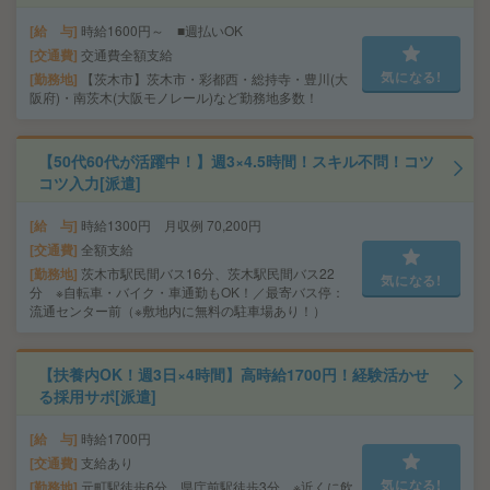
給 与
時給1600円～ ■週払いOK
交通費
交通費全額支給
気になる!
勤務地
【茨木市】茨木市・彩都西・総持寺・豊川(大
阪府)・南茨木(大阪モノレール)など勤務地多数！
【50代60代が活躍中！】週3×4.5時間！スキル不問！コツ
コツ入力[派遣]
給 与
時給1300円 月収例 70,200円
交通費
全額支給
勤務地
茨木市駅民間バス16分、茨木駅民間バス22
気になる!
分 ※自転車・バイク・車通勤もOK！／最寄バス停：
流通センター前（※敷地内に無料の駐車場あり！）
【扶養内OK！週3日×4時間】高時給1700円！経験活かせ
る採用サポ[派遣]
給 与
時給1700円
交通費
支給あり
気になる!
勤務地
元町駅徒歩6分、県庁前駅徒歩3分 ※近くに飲